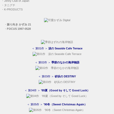
・
Jimny Club of Japan
・
タニグチ
・
K-PRODUCTS
・
振り向き かずみ 21
・
FOCUS 1997-0528
＜ 第01作 ＞
涙の Seaside Cafe Terrace
＜ 第02作 ＞
季節のなかの海岸物語
＜ 第03作 ＞
砂浜の DESTINY
＜ 第04作 ＞
’89夏（Good by そして Good Luck）
＜ 第05作 ＞
'90冬（Sweet Christmas Again）