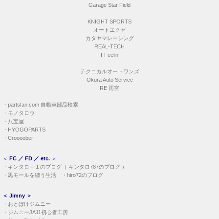
Garage Star Field
KNIGHT SPORTS
オートエクゼ
カタヤマレーシング
REAL-TECH
I-Feelin
テクニカルオートワンズ
Okura Auto Service
RE 雨宮
・
partsfan.com 自動車部品検索
・
モノタロウ
・
八宝屋
・
HYOGOPARTS
・
Croooober
＜
FC ／ FD ／ etc.
＞
・
キンタロ＋１のブログ
（
キンタロ787のブログ
）
・
黒モールを纏う生活
・
hiro72のブログ
＜
Jimny
＞
・
おとぼけジムニー
・
ジムニーJA11初心者工房