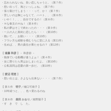
・
忘れられないね、良い恋しちゃうと。（第７作）
・
想い出って、海といっしょね。（第７作）
・
張り裂けてしまう・・・って、か！（第７作）
・
苦しいのは胸じゃなくて、ハート、、（第８作）
・
いや！！、、、自分でするの！（第８作）
・
Ｈな春文のＨね！（第８作）
・
私の夢はそこで終わったの・・・（第９作）
・
一人の人に真剣に恋したら・・・（第10作）
・
抱いて、、お願い・・・（第10作）
・
フラレ方も経験を積むうちに堂に入る（第11作）
・
生めば、、男の責任が果たせるの？（第12作）
【
遠藤 和彦
】－ 和彦節 －
・
独身でいる動機が違うよぉ！（第４作）
・
女に懲りたら男はおしまいだよ。（第10作）
・
公私混同は恋愛の第一歩だ。（第10作）
【
渡辺 理恵
】
・
想い出とは、さよなら出来ない・・・（第７作）
【
第５作
明子
／樋口可南子 】
・
10年経つと、、、色々変わるのね
【
第８作
柴田 かおり
／南野陽子 】
・
す き で し た。