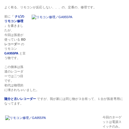
よく有る、リモコンが反応しない、、、の、定番の、修理です。
前に『
ナビの
リモコン修理
』を書きまし
たが、
今回は孫達が
使っている
BD
レコーダー
の
リモコン
GA955PA
と言
う物です。
この個体は孫
達のレコーダ
ーでは二つ目
です。
初代は物理的
に壊されちゃいました。
随分と古いレコーダー
ですが、我が家には同じ物が３台有って、１台が孫達専用に
なってます。
今回のターゲ
ットは電源ス
イッチのみ。