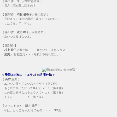
【
第９作
冴子
／中村あずさ 】
・
貴方も恋を敵に回すの？
【
第10作
岡村 優香子
／松田聖子 】
・
見なきゃいけない所が、違うんじゃない？
・
したくない？、私と。
【
第11作
渡辺 祥子
／麻生祐未 】
・
あいつは投げないよ。
【
第13作
】
・
村上 愛子
／室井滋・・・
来ないで、来ちゃダメ
・
里美
／ 財前直見・・・
最初が不純な恋は、、
＜
季節はずれの しびれる台詞 番外編
＞
【
高村 圭介
】
・
エンジン積んでないんっすか？（第２作）
・
もう既に笑いたいって事だろう！！（第４作）
・
この度は結構なおキュウスですこと（第４作）
・
くそとっこ・・・！（第７作）
【
とっこちゃん
／
新井 徳子
】
・
私は、とっこちゃん そのもの・・・（NG集）