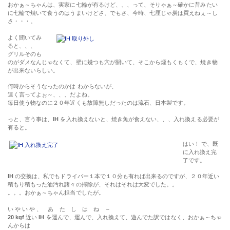
おかぁ～ちゃんは、実家に七輪が有るけど、、、って、そりゃぁ～確かに昔みたい
に七輪で焼いて食うのはうまいけどさ、でもさ、今時、七厘じゃ炭は買えねぇ～し
さ・・・。
よく聞いてみ
ると、、、
グリルそのも
のがダメなんじゃなくて、壁に幾つも穴が開いて、そこから煙もくもくで、焼き物
が出来ないらしい。
何時からそうなったのかは わからないが、
速く言ってよぉ～、、、だよね。
毎日使う物なのに２０年近くも故障無しだったのは流石、日本製です。
っと、言う事は、
IH
を入れ換えないと、焼き魚が食えない、、、入れ換える必要が
有ると。
はい！ で、既
に入れ換え完
了です。
IH
の交換は、私でもドライバー１本で１０分も有れば出来るのですが、２０年近い
積もり積もった油汚れ諸々の掃除が、それはそれは大変でした。。
。。。おかぁ～ちゃん担当でしたが。
い や い や 、 あ た し は ね ～
20 kgf
近い
IH
を運んで、運んで、入れ換えて、遊んでた訳ではなく、おかぁ～ちゃ
んからは