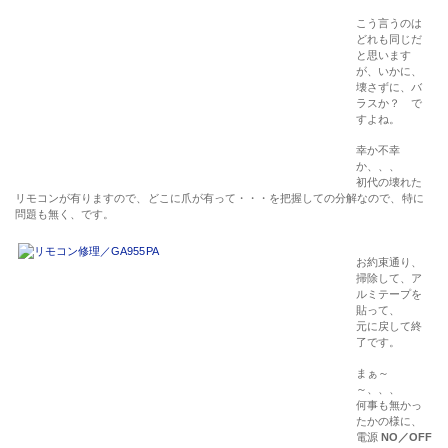
こう言うのは
どれも同じだ
と思います
が、いかに、
壊さずに、バ
ラスか？ で
すよね。
幸か不幸
か、、、
初代の壊れた
リモコンが有りますので、どこに爪が有って・・・を把握しての分解なので、特に
問題も無く、です。
お約束通り、
掃除して、ア
ルミテープを
貼って、
元に戻して終
了です。
まぁ～
～、、、
何事も無かっ
たかの様に、
電源
NO／OFF