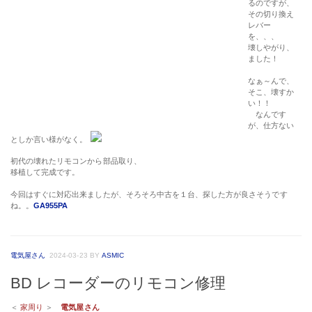
るのですが、
その切り換え
レバー
を、、、
壊しやがり、
ました！
なぁ～んで、
そこ、壊すか
い！！
なんです
が、仕方ない
としか言い様がなく。
初代の壊れたリモコンから部品取り、
移植して完成です。
今回はすぐに対応出来ましたが、そろそろ中古を１台、探した方が良さそうです
ね。。
GA955PA
電気屋さん
2024-03-23
BY
ASMIC
BD レコーダーのリモコン修理
＜
家周り
＞
電気屋さん