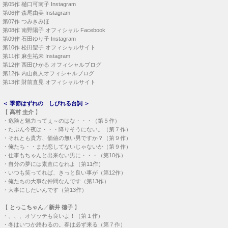
第05作
樋口可南子 Instagram
第06作
森尾由美 Instagram
第07作
つみきみほ
第08作
南野陽子 オフィシャル Facebook
第09作
石田ゆり子 Instagram
第10作
松田聖子 オフィシャルサイト
第11作
麻生祐未 Instagram
第12作
西田ひかる オフィシャルブログ
第12作
内山眞人オフィシャルブログ
第13作
財前直見 オフィシャルサイト
＜
季節はずれの しびれる台詞
＞
【
高村 圭介
】
・
危険と魅力ってぇ～のはな・・・（第５作）
・
たぶん今夜は・・・降りそうにない。（第７作）
・
それとも貴方、価値の無い男ですか？（第９作）
・
俺たち・・まだ恋してないじゃないか（第９作）
・
仕事もちゃんと出来ない男に・・・（第10作）
・
自分の夢には素直になれよ（第11作）
・
いつも笑ってれば、きっと良い事が（第12作）
・
俺たちの大事な仲間なんです（第13作）
・
大事にしたいんです（第13作）
【
とっこちゃん
／
新井 徳子
】
・
、、、オソッテも良いよ！（第１作）
・
冬はいつか終わるの。春は必ず来る（第７作）