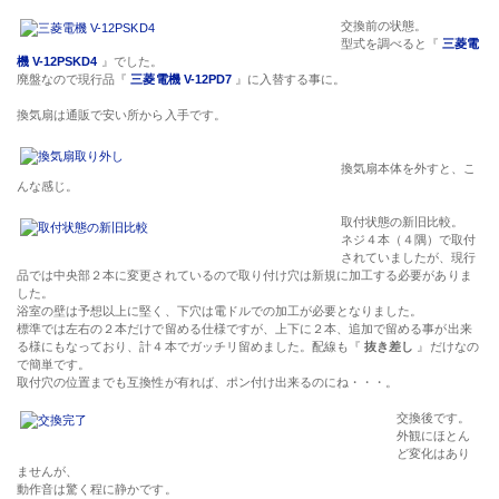
交換前の状態。
型式を調べると『
三菱電
機 V-12PSKD4
』でした。
廃盤なので現行品『
三菱電機 V-12PD7
』に入替する事に。
換気扇は通販で安い所から入手です。
換気扇本体を外すと、こ
んな感じ。
取付状態の新旧比較。
ネジ４本（４隅）で取付
されていましたが、現行
品では中央部２本に変更されているので取り付け穴は新規に加工する必要がありま
した。
浴室の壁は予想以上に堅く、下穴は電ドルでの加工が必要となりました。
標準では左右の２本だけで留める仕様ですが、上下に２本、追加で留める事が出来
る様にもなっており、計４本でガッチリ留めました。配線も『
抜き差し
』だけなの
で簡単です。
取付穴の位置までも互換性が有れば、ポン付け出来るのにね・・・。
交換後です。
外観にほとん
ど変化はあり
ませんが、
動作音は驚く程に静かです。