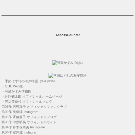
AccessCounter
・
季節はずれの海岸物語（Wikipedia）
・
QUE Web店
・
可愛かずみ博物館
・
片岡鶴太郎 オフィシャルホームページ
・
渡辺美奈代 オフィシャルブログ
第01作
石野真子 オフィシャルファンクラブ
第02作
美保純 Instagram
第03作
斉藤慶子 オフィシャルブログ
第03作
中森明菜 オフィシャルサイト
第04作
鈴木保奈美 Instagram
第04作
室井滋 Instagram