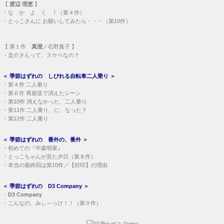
【
渡辺 理恵
】
・
な か よ く ！（第４作）
・
とっこさんに お願いしてみたら・・・（第10作）
【
第１作
真澄
／石野真子 】
・
圭介さんって、スケベなの？
＜
季節はずれの しびれる自転車二人乗り
＞
・
第４作 二人乗り
・
第６作 再放送で消えたシーン
・
第10作 消えなかった、二人乗り
・
第11作 二人乗り、に、なった？
・
第12作 二人乗り
＜
季節はずれの 番外の、番外
＞
・
初めての『中森明菜』
・
とっこちゃんが見た夕日（第８作）
・
本当の最終回は第10作／【封印】の理由
＜
季節はずれの D3 Company
＞
・
D3 Company
・
こんなの、みぃ～っけ！！（第９作）