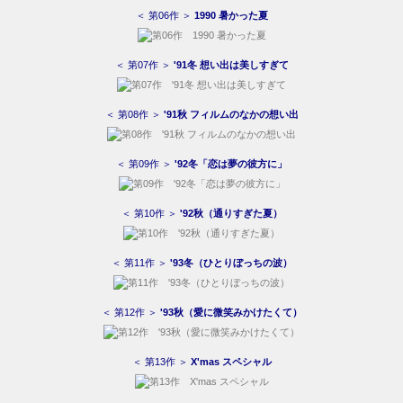
＜ 第06作 ＞
1990 暑かった夏
＜ 第07作 ＞
'91冬 想い出は美しすぎて
＜ 第08作 ＞
'91秋 フィルムのなかの想い出
＜ 第09作 ＞
'92冬「恋は夢の彼方に」
＜ 第10作 ＞
'92秋（通りすぎた夏）
＜ 第11作 ＞
'93冬（ひとりぼっちの波）
＜ 第12作 ＞
'93秋（愛に微笑みかけたくて）
＜ 第13作 ＞
X'mas スペシャル