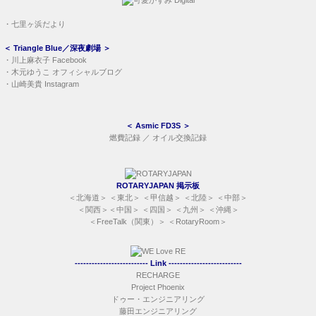
・
七里ヶ浜だより
＜
Triangle Blue／深夜劇場
＞
・
川上麻衣子 Facebook
・
木元ゆうこ オフィシャルブログ
・
山崎美貴 Instagram
＜
Asmic FD3S
＞
燃費記録
／
オイル交換記録
ROTARYJAPAN 掲示板
＜
北海道
＞ ＜
東北
＞ ＜
甲信越
＞ ＜
北陸
＞ ＜
中部
＞
＜
関西
＞＜
中国
＞ ＜
四国
＞ ＜
九州
＞ ＜
沖縄
＞
＜
FreeTalk（関東）
＞ ＜
RotaryRoom
＞
-------------------------- Link --------------------------
RECHARGE
Project Phoenix
ドゥー・エンジニアリング
藤田エンジニアリング