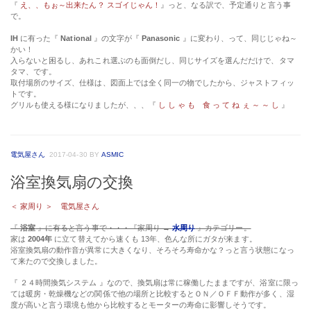
『
え、、もぉ～出来たん？ スゴイじゃん！
』っと、なる訳で、予定通りと言う事
で。
IH
に有った『
National
』の文字が『
Panasonic
』に変わり、って、同じじゃね～
かい！
入らないと困るし、あれこれ選ぶのも面倒だし、同じサイズを選んだだけで、タマ
タマ、です。
取付場所のサイズ、仕様は、図面上では全く同一の物でしたから、ジャストフィッ
トです。
グリルも使える様になりましたが、、、『
し し ゃ も 食 っ て ね ぇ ～ ～ し
』
電気屋さん
2017-04-30
BY
ASMIC
浴室換気扇の交換
＜ 家周り ＞ 電気屋さん
『
浴室
』に有ると言う事で・・・『家周り →
水周り
』カテゴリー。
家は
2004年
に立て替えてから速くも 13年、色んな所にガタが来ます。
浴室換気扇の動作音が異常に大きくなり、そろそろ寿命かな？っと言う状態になっ
て来たので交換しました。
『 ２４時間換気システム 』なので、換気扇は常に稼働したままですが、浴室に限っ
ては暖房・乾燥機などの関係で他の場所と比較するとＯＮ／ＯＦＦ動作が多く、湿
度が高いと言う環境も他から比較するとモーターの寿命に影響しそうです。