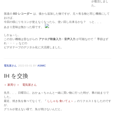
が復活しまし
た。
孫達の
BD レコーダー
は、後から追加した物ですが、元々有る物と同じ機種にして
おけば、
今回の様にリモコンが使えなくなったら、使い回し出来るかな？ っと、、、
あまり意味は無かった様です。
しかぁ～し、
この古い機種は昔ながらの
アナログ映像入力・音声入力
が可能なので『 季節はず
れ・・・ 』などの
ビデオテープのデジタル化に大活躍しました。
電気屋さん
2022-03-01
BY
ASMIC
IH を交換
＜ 家周り ＞ 電気屋さん
先月、、、日曜日に、おかぁ～ちゃんと一緒に買い物に行った時が、事の始まりで
した。
最近、焼き魚を食べてなくて、『
ししゃも 食いてぇ～
』のリクエストをしたのです
が、
グリルが使えない様で、魚が焼けないんだと。