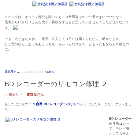
リビングは、キッチン部分を除いても３０数畳有るので一番大きいヤツかな？
元旦からいきなりこんな大きい買物をするとは思っていませんでしたが仕方ないで
す。
でも、今どきだやね、、元旦に注文して３日には届くんだから、助かります。
ひと昔前なら、あっちもこっちも、みぃ～んな休みで、どぉ～にもならん時期なの
に。
電気屋さん
2024-04-23
BY
ASMIC
BD レコーダーのリモコン修理 ２
＜
家周り
＞
電気屋さん
直したばかりの『
２台目 BD レコーダーのリモコン
』でしたが、また、ヤラレまし
た。
BD レコーダー
のリモコン
っ
て、テレビ用
としても使え