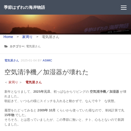
季節はずれの海岸物語
コンテンツへスキップ
Home
>
家周り
>
電気屋さん
カテゴリー:
電気屋さん
電気屋さん
2025-01-04
BY
ASMIC
空気清浄機／加湿器が壊れた
＜
家周り
＞
電気屋さん
新年となりまして、
2025年元旦
、初っぱなからリビングの
空気清浄機／加湿器
が壊
れました。
朝起きて、いつもの様にスイッチを入れると動かずで、なんで今？ な状態。
履歴をたどってみると
2009年 10月
くらいから使っていた様なので、単純計算で丸
15年物
でした。
そろそろ、とは思っていましたが、この季節に無いと、チト、心もとないので新調
しました。