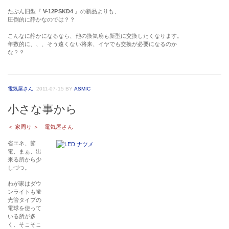
たぶん旧型『
V-12PSKD4
』の新品よりも、
圧倒的に静かなのでは？？
こんなに静かになるなら、他の換気扇も新型に交換したくなります。
年数的に、、、そう遠くない将来、イヤでも交換が必要になるのか
な？？
電気屋さん
2011-07-15
BY
ASMIC
小さな事から
＜ 家周り ＞ 電気屋さん
省エネ、節
電、まぁ、出
来る所から少
しづつ。
わが家はダウ
ンライトも蛍
光管タイプの
電球を使って
いる所が多
く、そこそこ