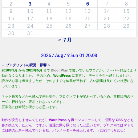
2
3
4
5
6
7
8
9
10
11
12
13
14
15
16
17
18
19
20
21
22
23
24
25
26
27
28
29
30
31
« 7月
＜
ブログソフトの変更・影響
＞
2010年9月
から
2023年5月
まで
BlognPlus
で書いていたブログが、サーバー都合により
動かなくなりました。 そのため、
WordPress
に変更し、データを引っ越ししました。
読み込む事は出来ましたが、そのままでは体裁が整わず、古い記事は見にくい状態にな
っています。
ネット検索などから飛んで来た場合、ブログソフトが変わっているため、直接目的のペ
ージに行けない、表示されないハズです。
正常化には時間が掛かると思います。
動作が安定しませんでしたが、
WordPress
を再インストールして、必要な
CSS
なども
書き換えて、たぶん、ですが、普通に動く様になったと思います。ブログ内ではマトモ
に目的の記事へ飛んで行ける様、パラメーターを修正します。（2023年 5月20日）