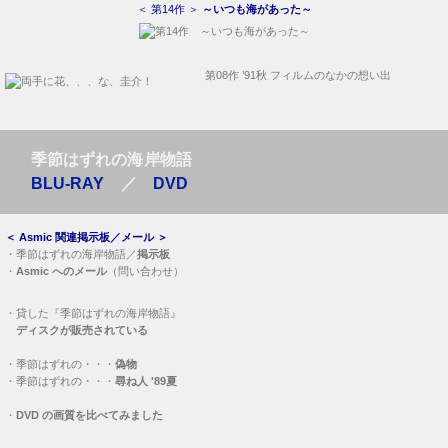
＜ 第14作 ＞
～いつも海があった～
第08作 ’91秋 フィルムのなかの想い出
季節はずれの海岸物語
BLU-RAY
／
DVD
＜
Asmic 関連掲示板／メール
＞
・
季節はずれの海岸物語／
掲示板
・
Asmic へのメール
（問い合わせ）
・
貸した『季節はずれの海岸物語』
ディスクが販売されている
・
季節はずれの・・・
偽物
・
季節はずれの・・・
尋ね人 '89夏
・
DVD の画質を比べてみました