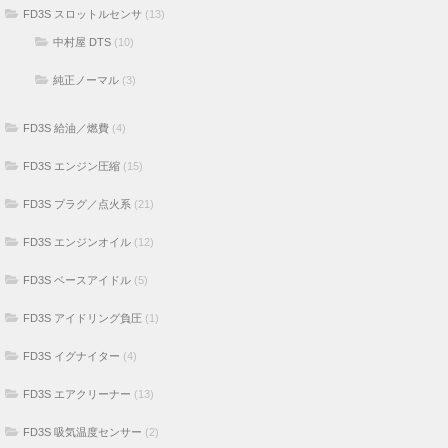
FD3S スロットルセンサ
(13)
中村屋 DTS
(10)
純正ノーマル
(3)
FD3S 給油／燃費
(4)
FD3S エンジン圧縮
(15)
FD3S プラグ／点火系
(21)
FD3S エンジンオイル
(12)
FD3S ベースアイドル
(5)
FD3S アイドリング負圧
(1)
FD3S イグナイター
(4)
FD3S エアクリーナー
(13)
FD3S 吸気温度センサー
(2)