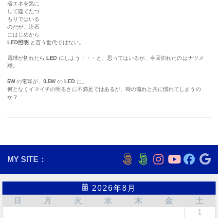
省エネを気に
して建てたつ
もりではいる
のだが、流石
にはじめから
LED照明
と言う世代ではない。
電球が切れたら
LED
にしよう・・・と、思ってはいるが、今回切れたのはナツメ
球。
5W
の電球が、
0.5W
の
LED
に。
何となくイマイチの明るさに不満足ではあるが、時の流れと共に慣れてしまうの
か？
MY SITE：
2026年8月
日
月
火
水
木
金
土
1