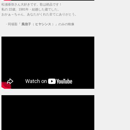
松浦亜弥さん大好きです。歌は絶品です！
私の 22歳、1981年・結婚した歳でした。
おかぁ～ちゃん、あなたがくれた全てにありがとう。
・
同場面『
風信子
（
ヒヤシンス
）』のみの映像