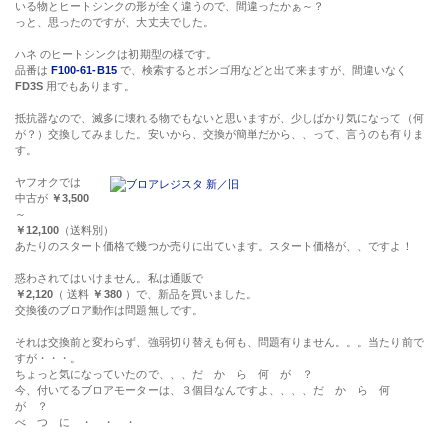
いる物とヒートシンクの形が全く違うので、間違ったかぁ～？
っと、思ったのですが、大丈夫でした。
ハネ のヒートシンクは初期型の様です。
品番は
F100-61-B15
で、検索するとボンゴ用などと出て来ますが、間違いなく
FD3S
用でもあります。
抵抗器なので、滅多に壊れる物でもないと思いますが、少しばかり気になって（何
が？）交換してみました。安いから、交換が簡単だから、、って、言うのも有りま
す。
ヤフオクでは
中古が
￥3,500
～
￥12,100
（送料別）
あたりのスタート価格で幾つか売りに出ています。スタート価格が、、ですよ！
惑わされてはいけません。私は通販で
￥2,120
（ 送料
￥380
）で、新品を買いました。
交換後のブロア動作は問題無しです。
それは交換前と変わらず、強弱切り替えも何も、問題有りません。。。当たり前で
すが・・・。
ちょっと気になっていたので、、、だ か ら 何 が ？
今、付いてるブロアモーターは、３個目なんですよ、、、、だ か ら 何
が ？
べ つ に ・ ・ ・