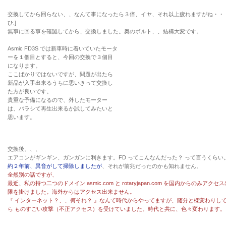
交換してから回らない、、なんて事になったら３倍、イヤ、それ以上疲れますがね・・・。
ひ:]
無事に回る事を確認してから、交換しました。奥のボルト、、結構大変です。
Asmic FD3S
では新車時に着いていたモータ
ーを１個目とすると、今回の交換で３個目
になります。
ここばかりではないですが、問題が出たら
新品が入手出来るうちに思いきって交換し
た方が良いです。
貴重な予備になるので、外したモーター
は、バラシて再生出来るか試してみたいと
思います。
交換後、、、
エアコンがギンギン、ガンガンに利きます。
FD
ってこんなんだった？ って言うくらい。 [
約２年前、異音がして掃除しましたが
、それが前兆だったのかも知れません。
全然別の話ですが、
最近、私の持つ二つのドメイン
asmic.com
と
rotaryjapan.com
を国内からのみアクセス
限を掛けました。海外からはアクセス出来ません。
『
インターネット？、、何それ？
』なんて時代からやってますが、随分と様変わりし
ら ものすごい攻撃（不正アクセス）を受けていました。時代と共に、色々変わります。