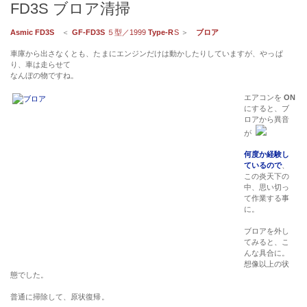
FD3S ブロア清掃
Asmic FD3S
＜
GF-FD3S
５型／1999
Type-R
S
＞
ブロア
車庫から出さなくとも、たまにエンジンだけは動かしたりしていますが、やっぱ
り、車は走らせて
なんぼの物ですね。
エアコンを
ON
にすると、ブ
ロアから異音
が
何度か経験し
ているので
、
この炎天下の
中、思い切っ
て作業する事
に。
ブロアを外し
てみると、こ
んな具合に。
想像以上の状
態でした。
普通に掃除して、原状復帰。