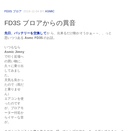
FD3S ブロア
2019-11-04
BY
ASMIC
FD3S ブロアからの異音
先日、バッテリーを交換して
か ら、出来るだけ動かそうかぁ～～、、っと
思いつつある
Asmc FD3S
のお話。
いつもなら
Asmic Jimny
で行く近場へ
の買い物に、
久々に乗り出
してみまし
た。
天気も良かっ
たので（雨だ
と乗りませ
ん）
エアコンを使
ったのです
が、ブロアモ
ーター付近か
らイヤ～な音
が。