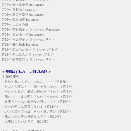
第04作
鈴木保奈美 Instagram
第04作
室井滋 Instagram
第05作
樋口可南子 Instagram
第06作
森尾由美 Instagram
第07作
つみきみほ
第08作
南野陽子 オフィシャル Facebook
第09作
石田ゆり子 Instagram
第10作
松田聖子 オフィシャルサイト
第11作
麻生祐未 Instagram
第12作
西田ひかる オフィシャルブログ
第12作
内山眞人オフィシャルブログ
第13作
財前直見 オフィシャルサイト
＜
季節はずれの しびれる台詞
＞
【
高村 圭介
】
・
危険と魅力ってぇ～のはな・・・（第５作）
・
たぶん今夜は・・・降りそうにない。（第７作）
・
それとも貴方、価値の無い男ですか？（第９作）
・
俺たち・・まだ恋してないじゃないか（第９作）
・
仕事もちゃんと出来ない男に・・・（第10作）
・
自分の夢には素直になれよ（第11作）
・
いつも笑ってれば、きっと良い事が（第12作）
・
俺たちの大事な仲間なんです（第13作）
・
大事にしたいんです（第13作）