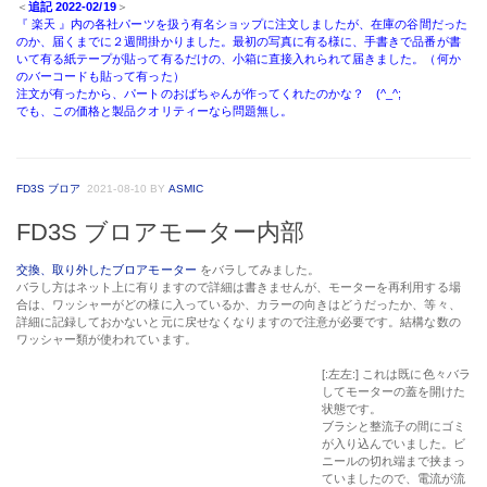
＜
追記 2022-02/19
＞
『 楽天 』内の各社パーツを扱う有名ショップに注文しましたが、在庫の谷間だった
のか、届くまでに２週間掛かりました。最初の写真に有る様に、手書きで品番が書
いて有る紙テープが貼って有るだけの、小箱に直接入れられて届きました。（何か
のバーコードも貼って有った）
注文が有ったから、パートのおばちゃんが作ってくれたのかな？ (^_^;
でも、この価格と製品クオリティーなら問題無し。
FD3S ブロア
2021-08-10
BY
ASMIC
FD3S ブロアモーター内部
交換、取り外したブロアモーター
をバラしてみました。
バラし方はネット上に有りますので詳細は書きませんが、モーターを再利用する場
合は、ワッシャーがどの様に入っているか、カラーの向きはどうだったか、等々、
詳細に記録しておかないと元に戻せなくなりますので注意が必要です。結構な数の
ワッシャー類が使われています。
[:左左:] これは既に色々バラ
してモーターの蓋を開けた
状態です。
ブラシと整流子の間にゴミ
が入り込んでいました。ビ
ニールの切れ端まで挟まっ
ていましたので、電流が流