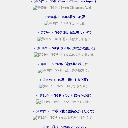
＜ 第05作 ＞
'90冬（Sweet Christmas Again）
＜ 第06作 ＞
1990 暑かった夏
＜ 第07作 ＞
'91冬 想い出は美しすぎて
＜ 第08作 ＞
'91秋 フィルムのなかの想い出
＜ 第09作 ＞
'92冬「恋は夢の彼方に」
＜ 第10作 ＞
'92秋（通りすぎた夏）
＜ 第11作 ＞
'93冬（ひとりぼっちの波）
＜ 第12作 ＞
'93秋（愛に微笑みかけたくて）
＜ 第13作 ＞
X'mas スペシャル