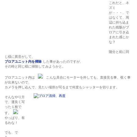
これだと、ネ
ズミ
が・・・、で
はなくて、周
辺に持ち込ま
れた残骸がブ
ロアに引き込
まれた感じか
な？
随分と前に同
じ様に異音がして、
ブロアユニット内を掃除
した事があったのですが、
その時と同じ様に掃除してみようかと。
ブロアユニット内は
こんな具合にモーターを外しても、直接見る事、覗く事
が出来ないので、
カメラを押し込んで、見たい場所が写るまで何度もシャッターを切ります。
そんなやり方
で、運良く写
った１枚で
す。
やっぱり、有
るわな！
でも、で