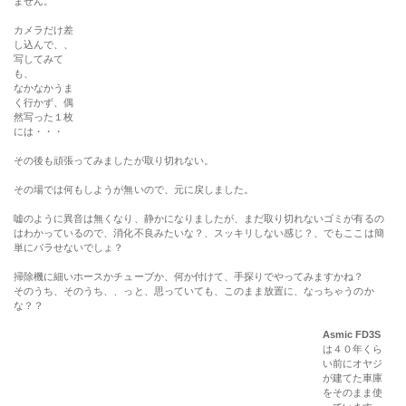
ません。
カメラだけ差
し込んで、、
写してみて
も、
なかなかうま
く行かず、偶
然写った１枚
には・・・
その後も頑張ってみましたが取り切れない。
その場では何もしようが無いので、元に戻しました。
嘘のように異音は無くなり、静かになりましたが、まだ取り切れないゴミが有るの
はわかっているので、消化不良みたいな？、スッキリしない感じ？、でもここは簡
単にバラせないでしょ？
掃除機に細いホースかチューブか、何か付けて、手探りでやってみますかね？
そのうち、そのうち、、っと、思っていても、このまま放置に、なっちゃうのか
な？？
Asmic FD3S
は４０年くら
い前にオヤジ
が建てた車庫
をそのまま使