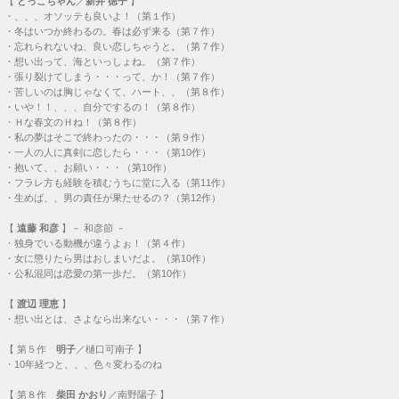
【
とっこちゃん
／
新井 徳子
】
・
、、、オソッテも良いよ！（第１作）
・
冬はいつか終わるの。春は必ず来る（第７作）
・
忘れられないね、良い恋しちゃうと。（第７作）
・
想い出って、海といっしょね。（第７作）
・
張り裂けてしまう・・・って、か！（第７作）
・
苦しいのは胸じゃなくて、ハート、、（第８作）
・
いや！！、、、自分でするの！（第８作）
・
Ｈな春文のＨね！（第８作）
・
私の夢はそこで終わったの・・・（第９作）
・
一人の人に真剣に恋したら・・・（第10作）
・
抱いて、、お願い・・・（第10作）
・
フラレ方も経験を積むうちに堂に入る（第11作）
・
生めば、、男の責任が果たせるの？（第12作）
【
遠藤 和彦
】－ 和彦節 －
・
独身でいる動機が違うよぉ！（第４作）
・
女に懲りたら男はおしまいだよ。（第10作）
・
公私混同は恋愛の第一歩だ。（第10作）
【
渡辺 理恵
】
・
想い出とは、さよなら出来ない・・・（第７作）
【
第５作
明子
／樋口可南子 】
・
10年経つと、、、色々変わるのね
【
第８作
柴田 かおり
／南野陽子 】