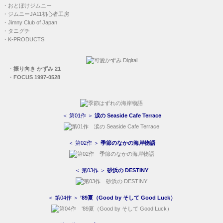
・
おとぼけジムニー
・
ジムニーJA11初心者工房
・
Jimny Club of Japan
・
タニグチ
・
K-PRODUCTS
・
振り向き かずみ 21
・
FOCUS 1997-0528
＜ 第01作 ＞
涙の Seaside Cafe Terrace
＜ 第02作 ＞
季節のなかの海岸物語
＜ 第03作 ＞
砂浜の DESTINY
＜ 第04作 ＞
’89夏（Good by そして Good Luck）