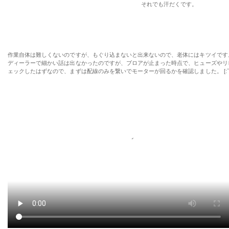
それでも汗だくです。
作業自体は難しくないのですが、もぐり込まないと出来ないので、老体にはキツイです
ディーラーで細かい話は出なかったのですが、ブロアが止まった時点で、ヒューズやリ
ェックしたはずなので、まずは配線のみを繋いでモーターが回るかを確認しました。 [:下