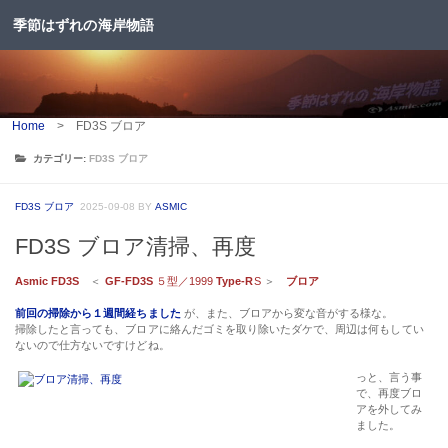
季節はずれの海岸物語
コンテンツへスキップ
Home
>
FD3S ブロア
カテゴリー:
FD3S ブロア
FD3S ブロア
2025-09-08
BY
ASMIC
FD3S ブロア清掃、再度
Asmic FD3S
＜
GF-FD3S
５型／1999
Type-R
S
＞
ブロア
前回の掃除から１週間経ちました
が、また、ブロアから変な音がする様な。
掃除したと言っても、ブロアに絡んだゴミを取り除いたダケで、周辺は何もしてい
ないので仕方ないですけどね。
っと、言う事
で、再度ブロ
アを外してみ
ました。