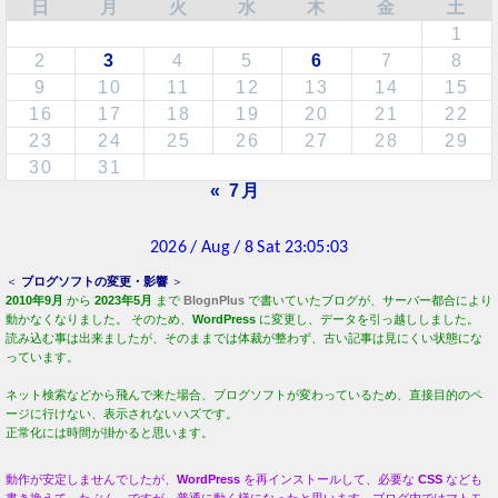
日
月
火
水
木
金
土
1
2
3
4
5
6
7
8
9
10
11
12
13
14
15
16
17
18
19
20
21
22
23
24
25
26
27
28
29
30
31
« 7月
＜
ブログソフトの変更・影響
＞
2010年9月
から
2023年5月
まで
BlognPlus
で書いていたブログが、サーバー都合により
動かなくなりました。 そのため、
WordPress
に変更し、データを引っ越ししました。
読み込む事は出来ましたが、そのままでは体裁が整わず、古い記事は見にくい状態にな
っています。
ネット検索などから飛んで来た場合、ブログソフトが変わっているため、直接目的のペ
ージに行けない、表示されないハズです。
正常化には時間が掛かると思います。
動作が安定しませんでしたが、
WordPress
を再インストールして、必要な
CSS
なども