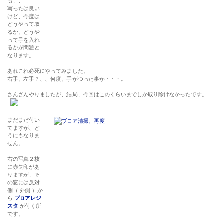
も、、
写ったは良い
けど、今度は
どうやって取
るか、どうや
って手を入れ
るかが問題と
なります。
あれこれ必死にやってみました。
右手、左手？、、何度、手がつった事か・・・。
さんざんやりましたが、結局、今回はこのくらいまでしか取り除けなかったです。
まだまだ付い
てますが、ど
うにもなりま
せん。
右の写真２枚
に赤矢印があ
りますが、そ
の窓には反対
側（ 外側 ）か
ら
ブロアレジ
スタ
が付く所
です。