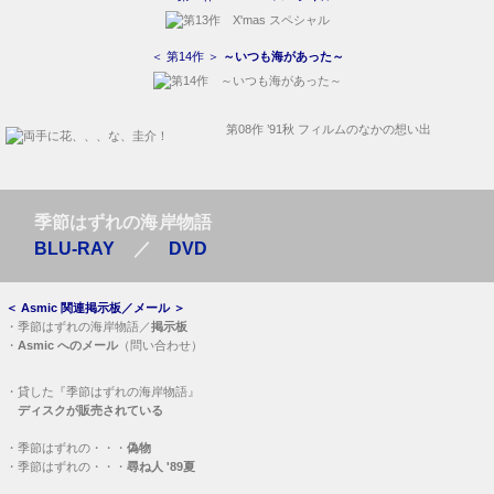
＜ 第14作 ＞
～いつも海があった～
第08作 ’91秋 フィルムのなかの想い出
季節はずれの海岸物語
BLU-RAY
／
DVD
＜
Asmic 関連掲示板／メール
＞
・
季節はずれの海岸物語／
掲示板
・
Asmic へのメール
（問い合わせ）
・
貸した『季節はずれの海岸物語』
ディスクが販売されている
・
季節はずれの・・・
偽物
・
季節はずれの・・・
尋ね人 '89夏