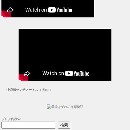
・
秒速5センチメートル
（ Blog ）
ブログ内検索
検索