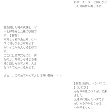
れず、モーターが回らなか
った可能性が有ります。
蓋を開けた時の状態と、ザ
ッと掃除をした後の状態で
す。 [:右右:]
両方とも右下あたり、ケー
スに切り欠きが有ります
が、そこから入り込む様で
す。
ここには空気穴なのか、何
なのか、外部から通じる通
路が設けられており、大き
なゴミでも入り込みます。
まぁ、、この位でやめておけば良い物を・・・
[:左左:] 結局、バラバラに。
[:にひにひ:]
かなりの量のゴミが出て来
ました。
元通りに組んだハズです
が、回るのかどうかは、、
わかりません。