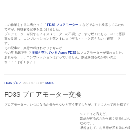
この作業をするに当たって『
FD3S ブロアモーター
』などでネット検索してみたの
ですが、興味有る記事を見つけました。
ブロアモーターが発するノイズ（モーターの不調）が、すぐ近くにある
ECU
に悪影
響を及ぼし、コンプレッションを落とすにまで至る・・・と言うもの（仮説）で
す。
その記事の、真意の程はわかりませんが、
今の所 原因不明で
圧縮が落ちている
Asmic FD3S
はブロアモーターが壊れました。
あれから、、、コンプレッションは計っていません。数値を知るのが怖いのよ
ね・・・ [:ぎょぎょ:]
FD3S ブロア
2021-07-31
BY
ASMIC
FD3S ブロアモーター交換
ブロアモーター、いつになるか分からないと言う事でしたが、すぐに入って来た様です
シンドイと言えど、
部品が有るのだから速く交換した
なので、、
早起きして、お日様が昇る前に作