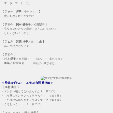
・
す き で し た。
【
第９作
冴子
／中村あずさ 】
・
貴方も恋を敵に回すの？
【
第10作
岡村 優香子
／松田聖子 】
・
見なきゃいけない所が、違うんじゃない？
・
したくない？、私と。
【
第11作
渡辺 祥子
／麻生祐未 】
・
あいつは投げないよ。
【
第13作
】
・
村上 愛子
／室井滋・・・
来ないで、来ちゃダメ
・
里美
／ 財前直見・・・
最初が不純な恋は、、
＜
季節はずれの しびれる台詞 番外編
＞
【
高村 圭介
】
・
エンジン積んでないんっすか？（第２作）
・
もう既に笑いたいって事だろう！！（第４作）
・
この度は結構なおキュウスですこと（第４作）
・
くそとっこ・・・！（第７作）
【
とっこちゃん
／
新井 徳子
】