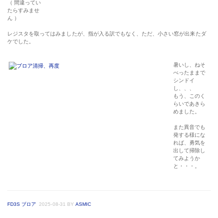
（ 間違ってい
たらすみませ
ん ）
レジスタを取ってはみましたが、指が入る訳でもなく、ただ、小さい窓が出来たダ
ケでした。
暑いし、ねそ
べったままで
シンドイ
し、、、
もう、このく
らいであきら
めました。
また異音でも
発する様にな
れば、勇気を
出して掃除し
てみようか
と・・・。
FD3S ブロア
2025-08-31
BY
ASMIC