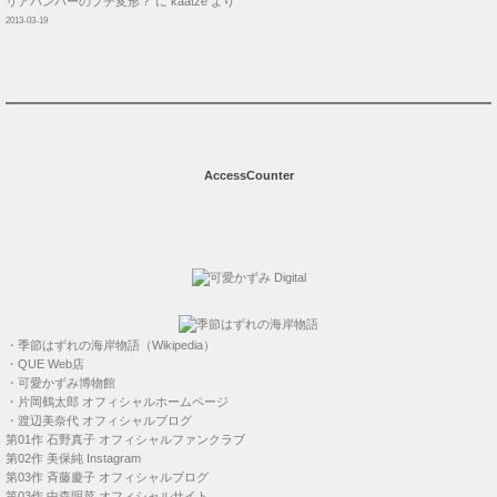
リアバンパーのプチ変形？
に
kaatze
より
2013-03-19
AccessCounter
・
季節はずれの海岸物語（Wikipedia）
・
QUE Web店
・
可愛かずみ博物館
・
片岡鶴太郎 オフィシャルホームページ
・
渡辺美奈代 オフィシャルブログ
第01作
石野真子 オフィシャルファンクラブ
第02作
美保純 Instagram
第03作
斉藤慶子 オフィシャルブログ
第03作
中森明菜 オフィシャルサイト