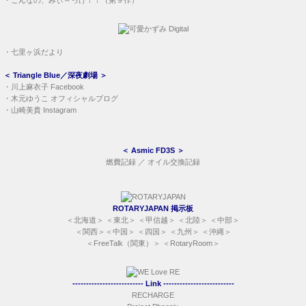
・
こんなの、みぃ～っけ！！（第９作）
・
七里ヶ浜だより
＜
Triangle Blue／深夜劇場
＞
・
川上麻衣子 Facebook
・
木元ゆうこ オフィシャルブログ
・
山崎美貴 Instagram
＜
Asmic FD3S
＞
燃費記録
／
オイル交換記録
ROTARYJAPAN 掲示板
＜
北海道
＞ ＜
東北
＞ ＜
甲信越
＞ ＜
北陸
＞ ＜
中部
＞
＜
関西
＞＜
中国
＞ ＜
四国
＞ ＜
九州
＞ ＜
沖縄
＞
＜
FreeTalk（関東）
＞ ＜
RotaryRoom
＞
-------------------------- Link --------------------------
RECHARGE