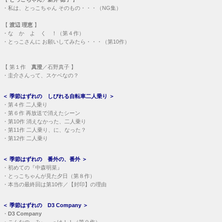
・
私は、とっこちゃん そのもの・・・（NG集）
【
渡辺 理恵
】
・
な か よ く ！（第４作）
・
とっこさんに お願いしてみたら・・・（第10作）
【
第１作
真澄
／石野真子 】
・
圭介さんって、スケベなの？
＜
季節はずれの しびれる自転車二人乗り
＞
・
第４作 二人乗り
・
第６作 再放送で消えたシーン
・
第10作 消えなかった、二人乗り
・
第11作 二人乗り、に、なった？
・
第12作 二人乗り
＜
季節はずれの 番外の、番外
＞
・
初めての『中森明菜』
・
とっこちゃんが見た夕日（第８作）
・
本当の最終回は第10作／【封印】の理由
＜
季節はずれの D3 Company
＞
・
D3 Company