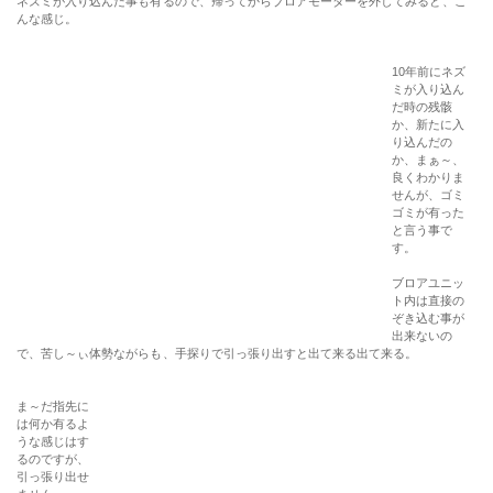
ネズミが入り込んだ事も有るので、帰ってからブロアモーターを外してみると、こ
んな感じ。
10年前にネズ
ミが入り込ん
だ時の残骸
か、新たに入
り込んだの
か、まぁ～、
良くわかりま
せんが、ゴミ
ゴミが有った
と言う事で
す。
ブロアユニッ
ト内は直接の
ぞき込む事が
出来ないの
で、苦し～ぃ体勢ながらも、手探りで引っ張り出すと出て来る出て来る。
ま～だ指先に
は何か有るよ
うな感じはす
るのですが、
引っ張り出せ