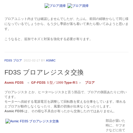
ブロアユニット内までは確認しませんでしたが、たぶん、前回の経験からして同じ様
になっているでしょうから、もう少し季節が落ち着いて来たら覗いてみようと思いま
す。
こうなると、追加でネズミ対策を強化する必要が有ります。
FD3S ブロア
2022-02-17
BY
ASMIC
FD3S ブロアレジスタ交換
Asmic FD3S
＜
GF-FD3S
５型／1999
Type-R
S
＞
ブロア
ブロアレジスタ とか、ヒーターレジスタと言う部品で、ブロアの側面あたりに付い
てます。
モーターへ供給する電源電圧を調整して回転数を変える仕事をしています。壊れる
とブロアが動作しなくなったり、風量の切換が出来なくなったりします。
Asmic FD3S
は、その様な不具合が有ったから交換したのではありません。
部品が届いた
時に、ヤフオ
クなどに出て