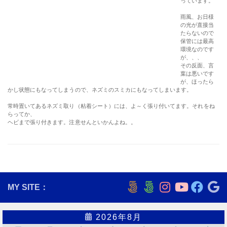
っています。
雨風、お日様
の光が直接当
たらないので
保管には最高
環境なのです
が、、、
その反面、言
葉は悪いです
が、ほったら
かし状態にもなってしまうので、ネズミのスミカにもなってしまいます。
常時置いてあるネズミ取り（粘着シート）には、よ～く張り付いてます。それをね
らってか、
ヘビまで張り付きます。注意せんといかんよね。。
MY SITE：
2026年8月