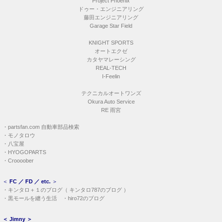
Project Phoenix
ドゥー・エンジニアリング
藤田エンジニアリング
Garage Star Field
KNIGHT SPORTS
オートエクゼ
カタヤマレーシング
REAL-TECH
I-Feelin
テクニカルオートワンズ
Okura Auto Service
RE 雨宮
・
partsfan.com 自動車部品検索
・
モノタロウ
・
八宝屋
・
HYOGOPARTS
・
Croooober
＜
FC ／ FD ／ etc.
＞
・
キンタロ＋１のブログ
（
キンタロ787のブログ
）
・
黒モールを纏う生活
・
hiro72のブログ
＜
Jimny
＞