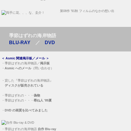
第08作 ’91秋 フィルムのなかの想い出
季節はずれの海岸物語
BLU-RAY
／
DVD
＜
Asmic 関連掲示板／メール
＞
・
季節はずれの海岸物語／
掲示板
・
Asmic へのメール
（問い合わせ）
・
貸した『季節はずれの海岸物語』
ディスクが販売されている
・
季節はずれの・・・
偽物
・
季節はずれの・・・
尋ね人 '89夏
・
DVD の画質を比べてみました
・
季節はずれの海岸物語
自作 Blu-ray