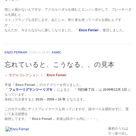
指じゃ届かないんですが、アクセルペダルを踏むとエンジン音がして、ブレーキペダ
ルを踏むと、
ストップランプも点灯します。あたしゃ、割り箸を使ってペダルを踏むんです
が・・・。
なんだか、今さらながらに嬉しくなりました。『
Enzo Ferrari
』復活しました。
ENZO FERRARI
2025-11-24
BY
ASMIC
忘れていると、こうなる、、の見本
＜
モデルコレクション
＞
Enzo Ferrari
早速『
Enzo Ferrari
』のカテゴリーを作りました。
『
フェラーリグランツーリズモ
』によると、『
刊行終了日
』は
2009年12月 1日
に
なっています。
単純に引き算すると
2025 – 2009 = 16 年
となります。
このモデル用にディスプレイケースも持っていますが、段ボールを開封せずに、置
いてある状態を
維持してます。『
Enzo Ferrari
』本体は段ボール内に・・・。
最初のうちは
引っ張り出し