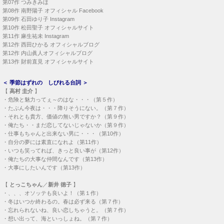
第07作
つみきみほ
第08作
南野陽子 オフィシャル Facebook
第09作
石田ゆり子 Instagram
第10作
松田聖子 オフィシャルサイト
第11作
麻生祐未 Instagram
第12作
西田ひかる オフィシャルブログ
第12作
内山眞人オフィシャルブログ
第13作
財前直見 オフィシャルサイト
＜
季節はずれの しびれる台詞
＞
【
高村 圭介
】
・
危険と魅力ってぇ～のはな・・・（第５作）
・
たぶん今夜は・・・降りそうにない。（第７作）
・
それとも貴方、価値の無い男ですか？（第９作）
・
俺たち・・まだ恋してないじゃないか（第９作）
・
仕事もちゃんと出来ない男に・・・（第10作）
・
自分の夢には素直になれよ（第11作）
・
いつも笑ってれば、きっと良い事が（第12作）
・
俺たちの大事な仲間なんです（第13作）
・
大事にしたいんです（第13作）
【
とっこちゃん
／
新井 徳子
】
・
、、、オソッテも良いよ！（第１作）
・
冬はいつか終わるの。春は必ず来る（第７作）
・
忘れられないね、良い恋しちゃうと。（第７作）
・
想い出って、海といっしょね。（第７作）