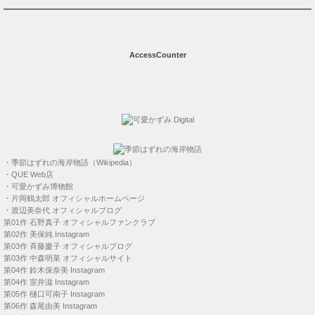
AccessCounter
・
季節はずれの海岸物語（Wikipedia）
・
QUE Web店
・
可愛かずみ博物館
・
片岡鶴太郎 オフィシャルホームページ
・
渡辺美奈代 オフィシャルブログ
第01作
石野真子 オフィシャルファンクラブ
第02作
美保純 Instagram
第03作
斉藤慶子 オフィシャルブログ
第03作
中森明菜 オフィシャルサイト
第04作
鈴木保奈美 Instagram
第04作
室井滋 Instagram
第05作
樋口可南子 Instagram
第06作
森尾由美 Instagram