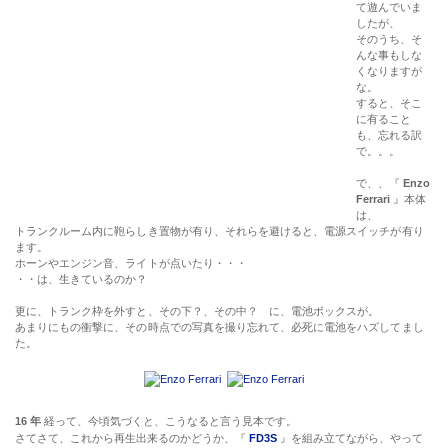
て遊んでいま
したが、
そのうち、そ
んな事もしな
くなりますが
な。
すると、そこ
に有ること
も、忘れる訳
で。。。
で、、『
Enzo
Ferrari
』本体
は、
トランクルーム内に鞄らしき置物が有り、それらを避けると、電源スイッチが有り
ます。
ホーンやエンジン音、ライトが点いたり・・・
・・は、生きているのか？
更に、トランク枠を外すと、その下？、その中？ に、電池ボックスが。
あまりにもの衝撃に、その時点での写真を撮り忘れて、必死に電池をハズしてまし
た。
16 年
経って、今頃気づくと、こうなると言う見本です。
さてさて、これから再生出来るのかどうか、『
FD3S
』を組み立てながら、やって