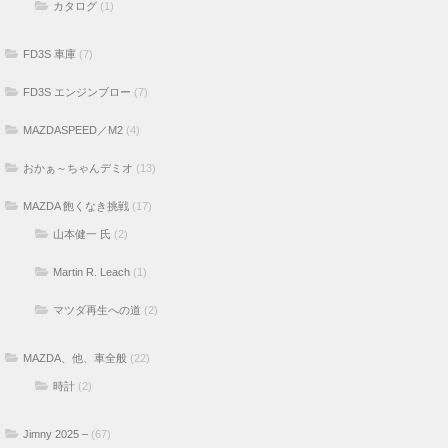
カタログ
(1)
FD3S 車庫
(7)
FD3S エンジンブロー
(7)
MAZDASPEED／M2
(4)
おかぁ～ちゃんデミオ
(13)
MAZDA 飽くなき挑戦
(17)
山本健一 氏
(2)
Martin R. Leach
(1)
マツダ再生への道
(2)
MAZDA、他、車全般
(22)
時計
(2)
Jimny 2025 –
(67)