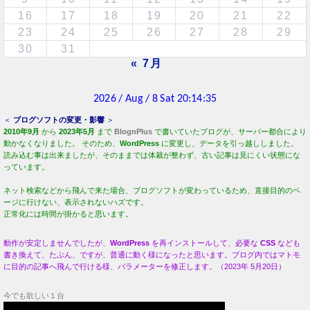
16
17
18
19
20
21
22
23
24
25
26
27
28
29
30
31
« 7月
＜
ブログソフトの変更・影響
＞
2010年9月
から
2023年5月
まで
BlognPlus
で書いていたブログが、サーバー都合により
動かなくなりました。 そのため、
WordPress
に変更し、データを引っ越ししました。
読み込む事は出来ましたが、そのままでは体裁が整わず、古い記事は見にくい状態にな
っています。
ネット検索などから飛んで来た場合、ブログソフトが変わっているため、直接目的のペ
ージに行けない、表示されないハズです。
正常化には時間が掛かると思います。
動作が安定しませんでしたが、
WordPress
を再インストールして、必要な
CSS
なども
書き換えて、たぶん、ですが、普通に動く様になったと思います。ブログ内ではマトモ
に目的の記事へ飛んで行ける様、パラメーターを修正します。（2023年 5月20日）
今でも欲しい１台