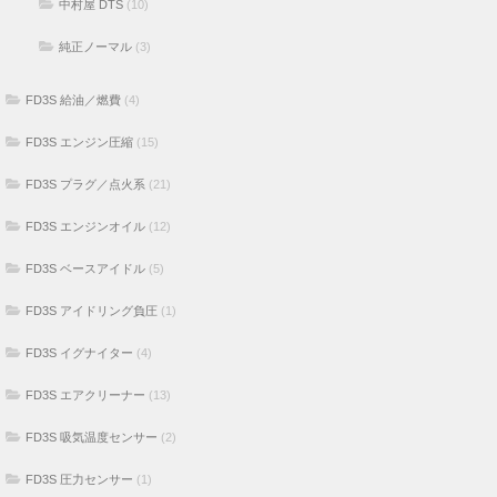
中村屋 DTS
(10)
純正ノーマル
(3)
FD3S 給油／燃費
(4)
FD3S エンジン圧縮
(15)
FD3S プラグ／点火系
(21)
FD3S エンジンオイル
(12)
FD3S ベースアイドル
(5)
FD3S アイドリング負圧
(1)
FD3S イグナイター
(4)
FD3S エアクリーナー
(13)
FD3S 吸気温度センサー
(2)
FD3S 圧力センサー
(1)