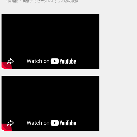
・
同場面『
風信子
（
ヒヤシンス
）』のみの映像