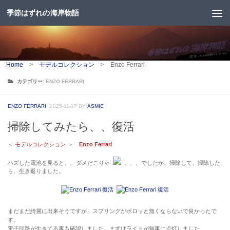
季節はずれの海岸物語
コンテンツへスキップ
Home
>
モデルコレクション
>
Enzo Ferrari
カテゴリー:
ENZO FERRARI
ENZO FERRARI
2025-11-27
BY
ASMIC
掃除してみたら、、復活
＜
モデルコレクション
＞
Enzo Ferrari
ハズした電池を見ると、、ダメだこりゃ
、、、でしたが、掃除して、掃除した
ら、生き返りました。
まだまだ綺麗に出来そうですが、スプリングがボロッと無くならないで良かったで
す。
電子回路が生きてる事も確認しました。まずはライトが無事に点灯しました。