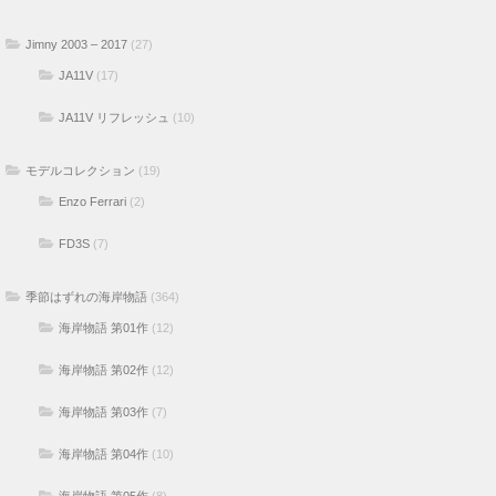
Jimny 2003 – 2017
(27)
JA11V
(17)
JA11V リフレッシュ
(10)
モデルコレクション
(19)
Enzo Ferrari
(2)
FD3S
(7)
季節はずれの海岸物語
(364)
海岸物語 第01作
(12)
海岸物語 第02作
(12)
海岸物語 第03作
(7)
海岸物語 第04作
(10)