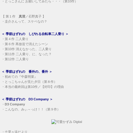
・
とっこさんに お願いしてみたら・・・（第10作）
【
第１作
真澄
／石野真子 】
・
圭介さんって、スケベなの？
＜
季節はずれの しびれる自転車二人乗り
＞
・
第４作 二人乗り
・
第６作 再放送で消えたシーン
・
第10作 消えなかった、二人乗り
・
第11作 二人乗り、に、なった？
・
第12作 二人乗り
＜
季節はずれの 番外の、番外
＞
・
初めての『中森明菜』
・
とっこちゃんが見た夕日（第８作）
・
本当の最終回は第10作／【封印】の理由
＜
季節はずれの D3 Company
＞
・
D3 Company
・
こんなの、みぃ～っけ！！（第９作）
・
七里ヶ浜だより