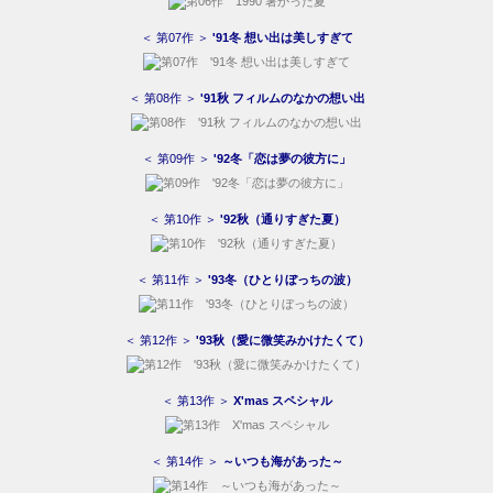
＜ 第07作 ＞
'91冬 想い出は美しすぎて
＜ 第08作 ＞
'91秋 フィルムのなかの想い出
＜ 第09作 ＞
'92冬「恋は夢の彼方に」
＜ 第10作 ＞
'92秋（通りすぎた夏）
＜ 第11作 ＞
'93冬（ひとりぼっちの波）
＜ 第12作 ＞
'93秋（愛に微笑みかけたくて）
＜ 第13作 ＞
X'mas スペシャル
＜ 第14作 ＞
～いつも海があった～