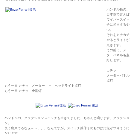
ハンドル横の、
日本車で言えば
ワイパースイッ
チに相当するや
つ。
それをカチカチ
やるとライトが
点きます。
その前に、メー
ターパネルも点
灯します。
カチッ
メーターパネル
点灯
もう一回 カチッ メーター
＋
ヘッドライト点灯
もう一回 カチッ 全消灯
ハンドルの、クラクションスイッチも生きてました。ちゃんと鳴ります、クラクショ
ン。
良く出来てるなぁ～～、、、なんですが、スイッチ操作そのものは指先がつりそうに
なります。