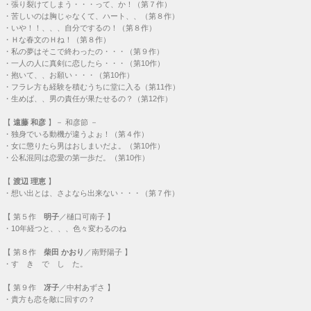
・
張り裂けてしまう・・・って、か！（第７作）
・
苦しいのは胸じゃなくて、ハート、、（第８作）
・
いや！！、、、自分でするの！（第８作）
・
Ｈな春文のＨね！（第８作）
・
私の夢はそこで終わったの・・・（第９作）
・
一人の人に真剣に恋したら・・・（第10作）
・
抱いて、、お願い・・・（第10作）
・
フラレ方も経験を積むうちに堂に入る（第11作）
・
生めば、、男の責任が果たせるの？（第12作）
【
遠藤 和彦
】－ 和彦節 －
・
独身でいる動機が違うよぉ！（第４作）
・
女に懲りたら男はおしまいだよ。（第10作）
・
公私混同は恋愛の第一歩だ。（第10作）
【
渡辺 理恵
】
・
想い出とは、さよなら出来ない・・・（第７作）
【
第５作
明子
／樋口可南子 】
・
10年経つと、、、色々変わるのね
【
第８作
柴田 かおり
／南野陽子 】
・
す き で し た。
【
第９作
冴子
／中村あずさ 】
・
貴方も恋を敵に回すの？