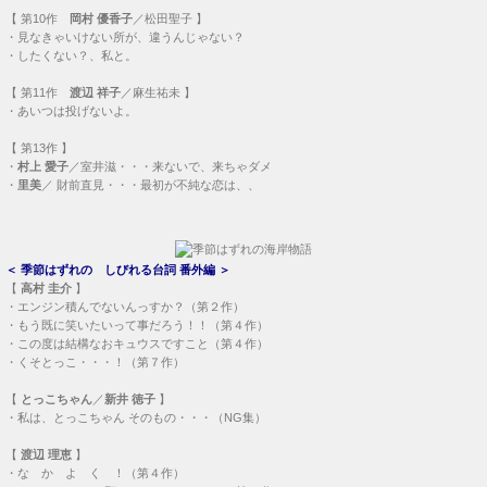
【
第10作
岡村 優香子
／松田聖子 】
・
見なきゃいけない所が、違うんじゃない？
・
したくない？、私と。
【
第11作
渡辺 祥子
／麻生祐未 】
・
あいつは投げないよ。
【
第13作
】
・
村上 愛子
／室井滋・・・
来ないで、来ちゃダメ
・
里美
／ 財前直見・・・
最初が不純な恋は、、
＜
季節はずれの しびれる台詞 番外編
＞
【
高村 圭介
】
・
エンジン積んでないんっすか？（第２作）
・
もう既に笑いたいって事だろう！！（第４作）
・
この度は結構なおキュウスですこと（第４作）
・
くそとっこ・・・！（第７作）
【
とっこちゃん
／
新井 徳子
】
・
私は、とっこちゃん そのもの・・・（NG集）
【
渡辺 理恵
】
・
な か よ く ！（第４作）