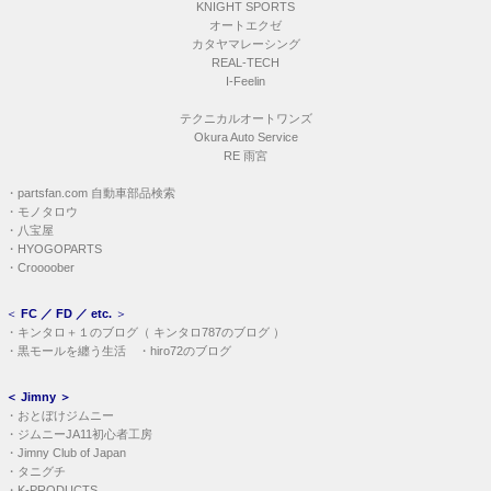
KNIGHT SPORTS
オートエクゼ
カタヤマレーシング
REAL-TECH
I-Feelin
テクニカルオートワンズ
Okura Auto Service
RE 雨宮
・
partsfan.com 自動車部品検索
・
モノタロウ
・
八宝屋
・
HYOGOPARTS
・
Croooober
＜
FC ／ FD ／ etc.
＞
・
キンタロ＋１のブログ
（
キンタロ787のブログ
）
・
黒モールを纏う生活
・
hiro72のブログ
＜
Jimny
＞
・
おとぼけジムニー
・
ジムニーJA11初心者工房
・
Jimny Club of Japan
・
タニグチ
・
K-PRODUCTS