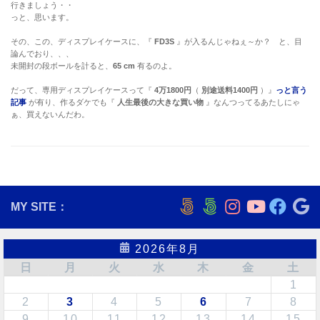
行きましょう・・
っと、思います。
その、この、ディスプレイケースに、『
FD3S
』が入るんじゃねぇ～か？ と、目
論んでおり、、、
未開封の段ボールを計ると、
65 cm
有るのよ。
だって、専用ディスプレイケースって『
4万1800円
（
別途送料1400円
）』
っと言う
記事
が有り、作るダケでも『
人生最後の大きな買い物
』なんつってるあたしにゃ
ぁ、買えないんだわ。
MY SITE：
2026年8月
日
月
火
水
木
金
土
1
2
3
4
5
6
7
8
9
10
11
12
13
14
15