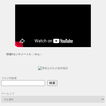
・
秒速5センチメートル
（ Blog ）
ブログ内検索
検索
アーカイブ