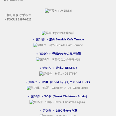
・
振り向き かずみ 21
・
FOCUS 1997-0528
＜ 第01作 ＞
涙の Seaside Cafe Terrace
＜ 第02作 ＞
季節のなかの海岸物語
＜ 第03作 ＞
砂浜の DESTINY
＜ 第04作 ＞
’89夏（Good by そして Good Luck）
＜ 第05作 ＞
'90冬（Sweet Christmas Again）
＜ 第06作 ＞
1990 暑かった夏