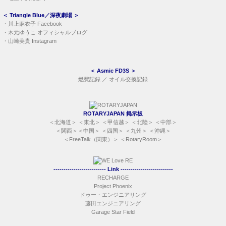
＜
Triangle Blue／深夜劇場
＞
・
川上麻衣子 Facebook
・
木元ゆうこ オフィシャルブログ
・
山崎美貴 Instagram
＜
Asmic FD3S
＞
燃費記録
／
オイル交換記録
ROTARYJAPAN 掲示板
＜
北海道
＞ ＜
東北
＞ ＜
甲信越
＞ ＜
北陸
＞ ＜
中部
＞
＜
関西
＞＜
中国
＞ ＜
四国
＞ ＜
九州
＞ ＜
沖縄
＞
＜
FreeTalk（関東）
＞ ＜
RotaryRoom
＞
-------------------------- Link --------------------------
RECHARGE
Project Phoenix
ドゥー・エンジニアリング
藤田エンジニアリング
Garage Star Field