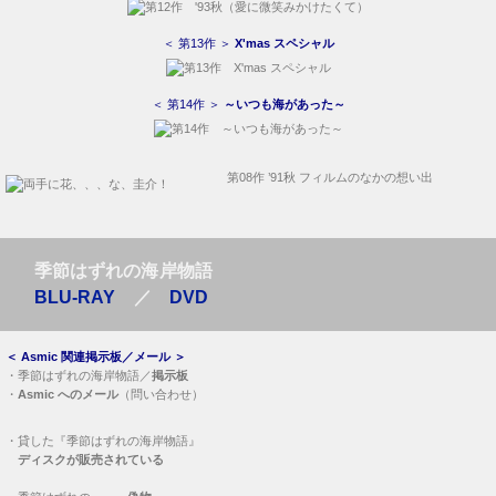
＜ 第13作 ＞
X'mas スペシャル
＜ 第14作 ＞
～いつも海があった～
第08作 ’91秋 フィルムのなかの想い出
季節はずれの海岸物語
BLU-RAY
／
DVD
＜
Asmic 関連掲示板／メール
＞
・
季節はずれの海岸物語／
掲示板
・
Asmic へのメール
（問い合わせ）
・
貸した『季節はずれの海岸物語』
ディスクが販売されている