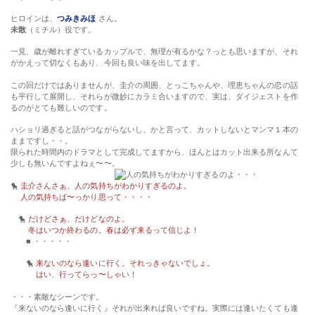
ヒロインは、
つみきみほ
さん。
未散
（ミチル）役です。
一見、歳が離れすぎているカップルで、無理が有るかな？っとも思いますが、それ
がかえって切なくもあり、今回も良い味を出してます。
この回だけではありませんが、圭介の周囲、とっこちゃんや、理恵ちゃんの恋の話
も平行して展開し、それらが微妙にカラミ合いますので、実は、ダイジェストを作
るのがとても難しいのです。
ハショリ過ぎると話がつながらないし、かと言って、カットしないとマンマ１本の
ままですし・・。
限られた時間内のドラマとして完成してますから、ほんとはカット出来る所なんて
少しも無いんですよねぇ〜〜。
🐤
圭介さんさぁ、人の気持ちがわかりすぎるのよ。
人の気持ちば〜っかり思って・・・・
🐤
だけどさぁ、だけどなのよ。
冬はいつか終わるの。春は必ず来るって信じよ！
■ ・・・・・
🐤
来ないのなら逢いに行く。それっきゃないでしょ。
はい、行ってらっ〜しゃい！
・・・素敵なシーンです。
『来ないのなら逢いに行く』それが出来れば良いですね。実際には逢いたくても逢