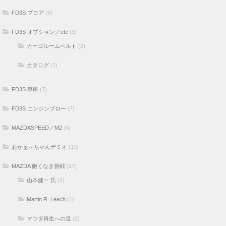
FD3S ブロア
(6)
FD3S オプション／etc
(3)
カーゴルームベルト
(2)
カタログ
(1)
FD3S 車庫
(7)
FD3S エンジンブロー
(7)
MAZDASPEED／M2
(4)
おかぁ～ちゃんデミオ
(13)
MAZDA 飽くなき挑戦
(17)
山本健一 氏
(2)
Martin R. Leach
(1)
マツダ再生への道
(2)