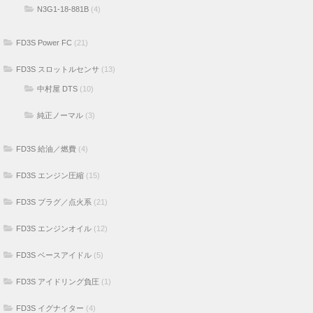
N3G1-18-881B
(4)
FD3S Power FC
(21)
FD3S スロットルセンサ
(13)
中村屋 DTS
(10)
純正ノーマル
(3)
FD3S 給油／燃費
(4)
FD3S エンジン圧縮
(15)
FD3S プラグ／点火系
(21)
FD3S エンジンオイル
(12)
FD3S ベースアイドル
(5)
FD3S アイドリング負圧
(1)
FD3S イグナイター
(4)