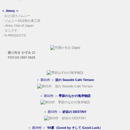
＜
Jimny
＞
・
おとぼけジムニー
・
ジムニーJA11初心者工房
・
Jimny Club of Japan
・
タニグチ
・
K-PRODUCTS
・
振り向き かずみ 21
・
FOCUS 1997-0528
＜ 第01作 ＞
涙の Seaside Cafe Terrace
＜ 第02作 ＞
季節のなかの海岸物語
＜ 第03作 ＞
砂浜の DESTINY
＜ 第04作 ＞
’89夏（Good by そして Good Luck）