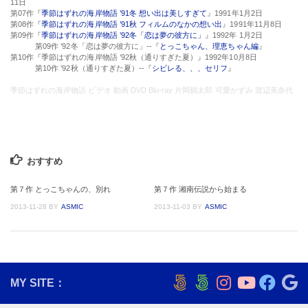
11日
第07作『
季節はずれの海岸物語 ’91冬 想い出は美しすぎて
』1991年1月2日
第08作『
季節はずれの海岸物語 ’91秋 フィルムのなかの想い出
』1991年11月8日
第09作『
季節はずれの海岸物語 ’92冬「恋は夢の彼方に」
』1992年 1月2日
第09作 ’92冬「恋は夢の彼方に」--『
とっこちゃん、理恵ちゃん編
』
第10作『季節はずれの海岸物語 ’92秋（通りすぎた夏）』1992年10月8日
第10作 ’92秋（通りすぎた夏）--『
シビレる、、、セリフ
』
季節はずれの海岸物語 ビデオ 動画 DVD Blu-ray 片岡鶴太郎 可愛かずみ 渡辺美奈代
おすすめ
第７作 とっこちゃんの、別れ
第７作 湘南伝説から始まる
2013-11-28
BY
ASMIC
2013-11-03
BY
ASMIC
MY SITE：