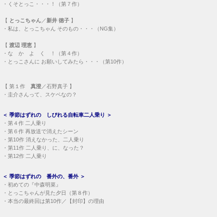
・
くそとっこ・・・！（第７作）
【
とっこちゃん
／
新井 徳子
】
・
私は、とっこちゃん そのもの・・・（NG集）
【
渡辺 理恵
】
・
な か よ く ！（第４作）
・
とっこさんに お願いしてみたら・・・（第10作）
【
第１作
真澄
／石野真子 】
・
圭介さんって、スケベなの？
＜
季節はずれの しびれる自転車二人乗り
＞
・
第４作 二人乗り
・
第６作 再放送で消えたシーン
・
第10作 消えなかった、二人乗り
・
第11作 二人乗り、に、なった？
・
第12作 二人乗り
＜
季節はずれの 番外の、番外
＞
・
初めての『中森明菜』
・
とっこちゃんが見た夕日（第８作）
・
本当の最終回は第10作／【封印】の理由