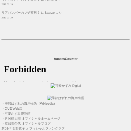
2013-03-19
リアバンパーのプチ変形？
に
kaatze
より
2013-03-19
AccessCounter
・
季節はずれの海岸物語（Wikipedia）
・
QUE Web店
・
可愛かずみ博物館
・
片岡鶴太郎 オフィシャルホームページ
・
渡辺美奈代 オフィシャルブログ
第01作
石野真子 オフィシャルファンクラブ