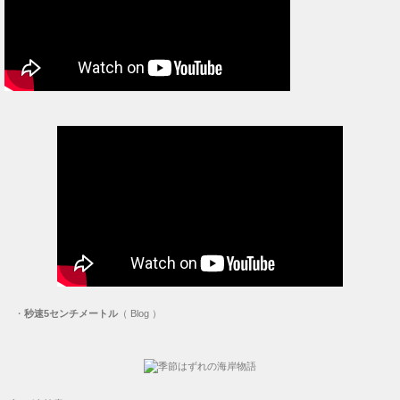
・
秒速5センチメートル
（ Blog ）