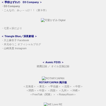
＜
季節はずれの D3 Company
＞
・
D3 Company
・
こんなの、みぃ～っけ！！（第９作）
・
七里ヶ浜だより
＜
Triangle Blue／深夜劇場
＞
・
川上麻衣子 Facebook
・
木元ゆうこ オフィシャルブログ
・
山崎美貴 Instagram
＜
Asmic FD3S
＞
燃費記録
／
オイル交換記録
ROTARYJAPAN 掲示板
＜
北海道
＞ ＜
東北
＞ ＜
甲信越
＞ ＜
北陸
＞ ＜
中部
＞
＜
関西
＞＜
中国
＞ ＜
四国
＞ ＜
九州
＞ ＜
沖縄
＞
＜
FreeTalk（関東）
＞ ＜
RotaryRoom
＞