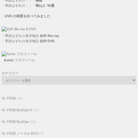
・
季節はずれの・・・
偽物
・
季節はずれの・・・
尋ね人 '89夏
・
DVD の画質を比べてみました
・
季節はずれの海岸物語
自作 Blu-ray
・
季節はずれの海岸物語
自作 DVD
Asmic
プロフィール
カテゴリー
FD3S
(24)
FD3S EcoCpu-V
(14)
FD3S EcoCpu
(15)
FD3S ノーマル ECU
(4)