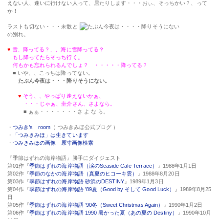
えない人、逢いに行けない人って、居たりします・・・おぃ、そっちかい？、って
か！
ラストも切ない・・・未散と
の別れ。
♥
雪、降ってる？、、海に雪降ってる？
もし降ってたらそっち行く。
何もかも忘れられるんでしょ？ ・・・・・降ってる？
■ いや、、こっちは降ってない。
たぶん今夜は・・・降りそうにない。
♥
そう、、やっぱり逢えないかぁ、
・・・じゃぁ、圭介さん、さよなら。
■ ぁぁ・・・・・・・さ よ な ら。
・
つみき’s room
（ つみきみほ公式ブログ ）
・
「つみきみほ」は生きています
・
つみきみほの画像 - 原寸画像検索
『季節はずれの海岸物語』勝手にダイジェスト
第01作『
季節はずれの海岸物語（涙のSeaside Cafe Terrace）
』1988年1月1日
第02作『
季節のなかの海岸物語（真夏のヒコーキ雲）
』1988年8月20日
第03作『
季節はずれの海岸物語 砂浜のDESTINY
』1989年1月3日
第04作『
季節はずれの海岸物語 ’89夏（Good by そして Good Luck）
』1989年8月25
日
第05作『
季節はずれの海岸物語 ’90冬（Sweet Christmas Again）
』1990年1月2日
第06作『
季節はずれの海岸物語 1990 暑かった夏（あの夏の Destiny）
』1990年10月