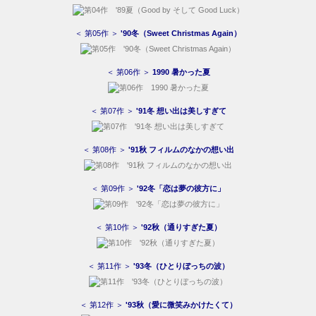
＜ 第05作 ＞
'90冬（Sweet Christmas Again）
＜ 第06作 ＞
1990 暑かった夏
＜ 第07作 ＞
'91冬 想い出は美しすぎて
＜ 第08作 ＞
'91秋 フィルムのなかの想い出
＜ 第09作 ＞
'92冬「恋は夢の彼方に」
＜ 第10作 ＞
'92秋（通りすぎた夏）
＜ 第11作 ＞
'93冬（ひとりぼっちの波）
＜ 第12作 ＞
'93秋（愛に微笑みかけたくて）