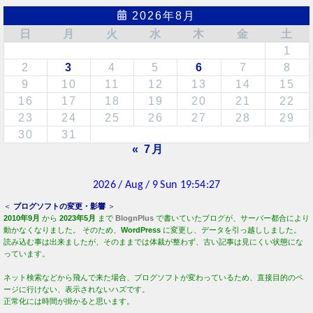
2026年8月
日
月
火
水
木
金
土
1
2
3
4
5
6
7
8
9
10
11
12
13
14
15
16
17
18
19
20
21
22
23
24
25
26
27
28
29
30
31
« 7月
＜
ブログソフトの変更・影響
＞
2010年9月
から
2023年5月
まで
BlognPlus
で書いていたブログが、サーバー都合により
動かなくなりました。 そのため、
WordPress
に変更し、データを引っ越ししました。
読み込む事は出来ましたが、そのままでは体裁が整わず、古い記事は見にくい状態にな
っています。
ネット検索などから飛んで来た場合、ブログソフトが変わっているため、直接目的のペ
ージに行けない、表示されないハズです。
正常化には時間が掛かると思います。