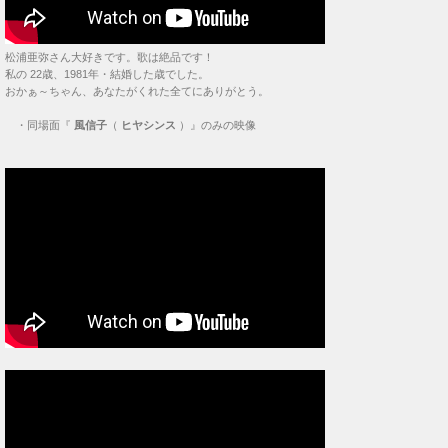
松浦亜弥さん大好きです。歌は絶品です！
私の 22歳、1981年・結婚した歳でした。
おかぁ～ちゃん、あなたがくれた全てにありがとう。
・
同場面『
風信子
（
ヒヤシンス
）』のみの映像