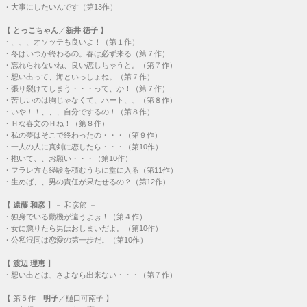
・
大事にしたいんです（第13作）
【
とっこちゃん
／
新井 徳子
】
・
、、、オソッテも良いよ！（第１作）
・
冬はいつか終わるの。春は必ず来る（第７作）
・
忘れられないね、良い恋しちゃうと。（第７作）
・
想い出って、海といっしょね。（第７作）
・
張り裂けてしまう・・・って、か！（第７作）
・
苦しいのは胸じゃなくて、ハート、、（第８作）
・
いや！！、、、自分でするの！（第８作）
・
Ｈな春文のＨね！（第８作）
・
私の夢はそこで終わったの・・・（第９作）
・
一人の人に真剣に恋したら・・・（第10作）
・
抱いて、、お願い・・・（第10作）
・
フラレ方も経験を積むうちに堂に入る（第11作）
・
生めば、、男の責任が果たせるの？（第12作）
【
遠藤 和彦
】－ 和彦節 －
・
独身でいる動機が違うよぉ！（第４作）
・
女に懲りたら男はおしまいだよ。（第10作）
・
公私混同は恋愛の第一歩だ。（第10作）
【
渡辺 理恵
】
・
想い出とは、さよなら出来ない・・・（第７作）
【
第５作
明子
／樋口可南子 】