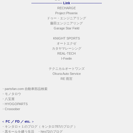
-------------------------- Link --------------------------
RECHARGE
Project Phoenix
ドゥー・エンジニアリング
藤田エンジニアリング
Garage Star Field
KNIGHT SPORTS
オートエクゼ
カタヤマレーシング
REAL-TECH
I-Feelin
テクニカルオートワンズ
Okura Auto Service
RE 雨宮
・
partsfan.com 自動車部品検索
・
モノタロウ
・
八宝屋
・
HYOGOPARTS
・
Croooober
＜
FC ／ FD ／ etc.
＞
・
キンタロ＋１のブログ
（
キンタロ787のブログ
）
・
黒モールを纏う生活
・
hiro72のブログ