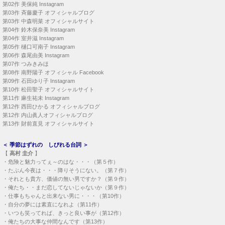
第02作
美保純 Instagram
第03作
斉藤慶子 オフィシャルブログ
第03作
中森明菜 オフィシャルサイト
第04作
鈴木保奈美 Instagram
第04作
室井滋 Instagram
第05作
樋口可南子 Instagram
第06作
森尾由美 Instagram
第07作
つみきみほ
第08作
南野陽子 オフィシャル Facebook
第09作
石田ゆり子 Instagram
第10作
松田聖子 オフィシャルサイト
第11作
麻生祐未 Instagram
第12作
西田ひかる オフィシャルブログ
第12作
内山眞人オフィシャルブログ
第13作
財前直見 オフィシャルサイト
＜
季節はずれの しびれる台詞
＞
【
高村 圭介
】
・
危険と魅力ってぇ～のはな・・・（第５作）
・
たぶん今夜は・・・降りそうにない。（第７作）
・
それとも貴方、価値の無い男ですか？（第９作）
・
俺たち・・まだ恋してないじゃないか（第９作）
・
仕事もちゃんと出来ない男に・・・（第10作）
・
自分の夢には素直になれよ（第11作）
・
いつも笑ってれば、きっと良い事が（第12作）
・
俺たちの大事な仲間なんです（第13作）