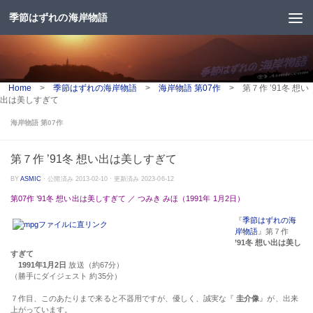
季節はずれの海岸物語
コンテンツへスキップ
Home
>
季節はずれの海岸物語
>
海岸物語 第07作
>
第７作 ’91冬 想い
出は美しすぎて
海岸物語 第07作
第７作 ’91冬 想い出は美しすぎて
BY
ASMIC
· 公開済み
2013-02-10
· 更新済み
2023-06-12
第07作 ’91冬 想い出は美しすぎて ／ つみき みほ（1991年 1月2日）
『
季節はずれの海
岸物語
』第７作
’91冬 想い出は美し
すぎて
1991年1月2日
放送（約67分）
（勝手にダイジェスト 約35分）
７作目、このあたりまで来ると不器用ですが、優しく、誠実な『
圭介像
』が、出来
上がっています。