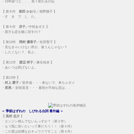
・
10年経つと、、、色々変わるのね
【
第８作
柴田 かおり
／南野陽子 】
・
す き で し た。
【
第９作
冴子
／中村あずさ 】
・
貴方も恋を敵に回すの？
【
第10作
岡村 優香子
／松田聖子 】
・
見なきゃいけない所が、違うんじゃない？
・
したくない？、私と。
【
第11作
渡辺 祥子
／麻生祐未 】
・
あいつは投げないよ。
【
第13作
】
・
村上 愛子
／室井滋・・・
来ないで、来ちゃダメ
・
里美
／ 財前直見・・・
最初が不純な恋は、、
＜
季節はずれの しびれる台詞 番外編
＞
【
高村 圭介
】
・
エンジン積んでないんっすか？（第２作）
・
もう既に笑いたいって事だろう！！（第４作）
・
この度は結構なおキュウスですこと（第４作）