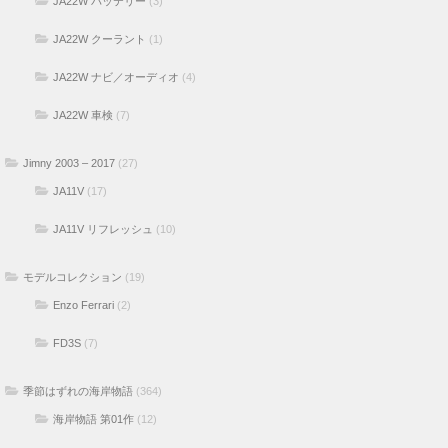
JA22W バッテリー
(3)
JA22W クーラント
(1)
JA22W ナビ／オーディオ
(4)
JA22W 車検
(7)
Jimny 2003 – 2017
(27)
JA11V
(17)
JA11V リフレッシュ
(10)
モデルコレクション
(19)
Enzo Ferrari
(2)
FD3S
(7)
季節はずれの海岸物語
(364)
海岸物語 第01作
(12)