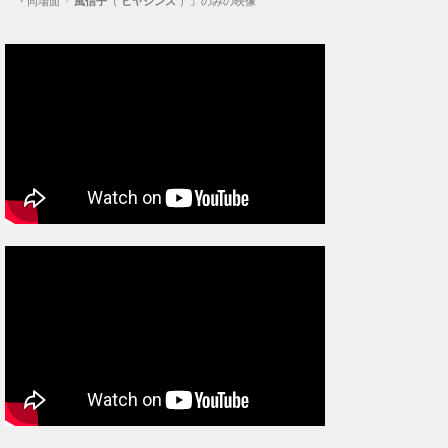
・
同場面『
風信子
（
ヒヤシンス
）』のみの映像