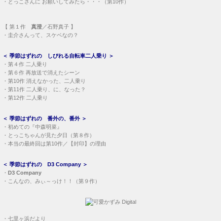
・
とっこさんに お願いしてみたら・・・（第10作）
【
第１作
真澄
／石野真子 】
・
圭介さんって、スケベなの？
＜
季節はずれの しびれる自転車二人乗り
＞
・
第４作 二人乗り
・
第６作 再放送で消えたシーン
・
第10作 消えなかった、二人乗り
・
第11作 二人乗り、に、なった？
・
第12作 二人乗り
＜
季節はずれの 番外の、番外
＞
・
初めての『中森明菜』
・
とっこちゃんが見た夕日（第８作）
・
本当の最終回は第10作／【封印】の理由
＜
季節はずれの D3 Company
＞
・
D3 Company
・
こんなの、みぃ～っけ！！（第９作）
・
七里ヶ浜だより