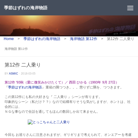
季節はずれの海岸物語
コンテンツへスキップ
Home
>
季節はずれの海岸物語
>
海岸物語 第12作
>
第12作 二人乗り
海岸物語 第12作
第12作 二人乗り
BY
ASMIC
·
2018-03-05
第12作 ’93秋（愛に微笑みかけたくて）／ 西田 ひかる（1993年 9月 27日）
『
季節はずれの海岸物語
』重箱の隅つつき。。。懲りずに隅を、つつきます。
この第12作にも私の大好きな『 二人乗り 』シーンが有ります。
印象的なシーン（私だけ？？）なので結構有りそうな気がしますが、ホントは、社
会的には、
ＮＧな事なので全話を通してもほんの数回しか出て来ません。
今回も お巡りさんに注意されますが、ギリギリまで考えられて、オンエアーを考慮