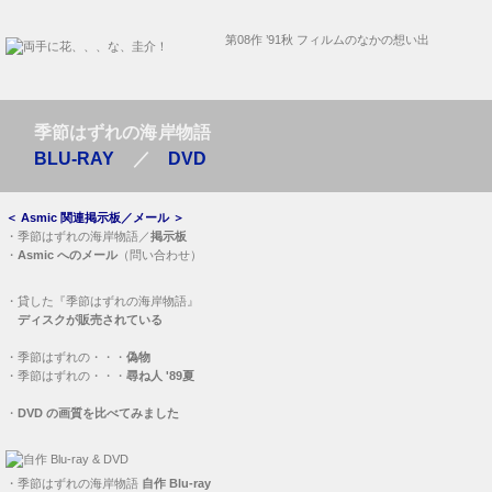
第08作 ’91秋 フィルムのなかの想い出
季節はずれの海岸物語
BLU-RAY
／
DVD
＜
Asmic 関連掲示板／メール
＞
・
季節はずれの海岸物語／
掲示板
・
Asmic へのメール
（問い合わせ）
・
貸した『季節はずれの海岸物語』
ディスクが販売されている
・
季節はずれの・・・
偽物
・
季節はずれの・・・
尋ね人 '89夏
・
DVD の画質を比べてみました
・
季節はずれの海岸物語
自作 Blu-ray