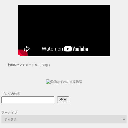
・
秒速5センチメートル
（ Blog ）
ブログ内検索
検索
アーカイブ