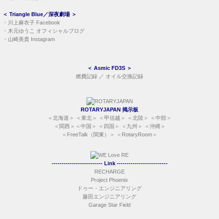
＜
Triangle Blue／深夜劇場
＞
・
川上麻衣子 Facebook
・
木元ゆうこ オフィシャルブログ
・
山崎美貴 Instagram
＜
Asmic FD3S
＞
燃費記録
／
オイル交換記録
ROTARYJAPAN 掲示板
＜
北海道
＞ ＜
東北
＞ ＜
甲信越
＞ ＜
北陸
＞ ＜
中部
＞
＜
関西
＞＜
中国
＞ ＜
四国
＞ ＜
九州
＞ ＜
沖縄
＞
＜
FreeTalk（関東）
＞ ＜
RotaryRoom
＞
-------------------------- Link --------------------------
RECHARGE
Project Phoenix
ドゥー・エンジニアリング
藤田エンジニアリング
Garage Star Field