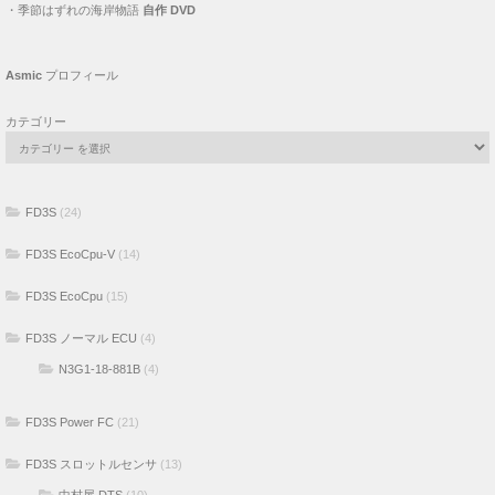
・
季節はずれの海岸物語
自作 DVD
Asmic
プロフィール
カテゴリー
FD3S
(24)
FD3S EcoCpu-V
(14)
FD3S EcoCpu
(15)
FD3S ノーマル ECU
(4)
N3G1-18-881B
(4)
FD3S Power FC
(21)
FD3S スロットルセンサ
(13)
中村屋 DTS
(10)