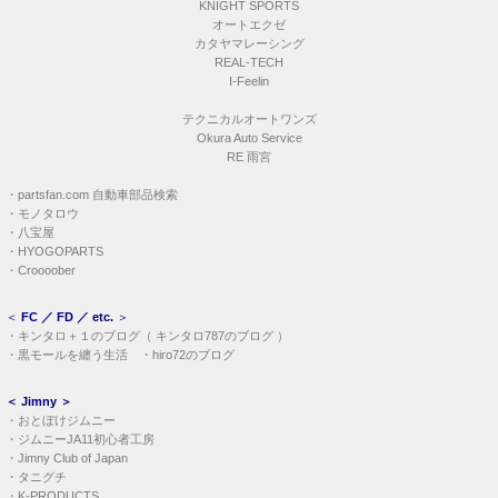
KNIGHT SPORTS
オートエクゼ
カタヤマレーシング
REAL-TECH
I-Feelin
テクニカルオートワンズ
Okura Auto Service
RE 雨宮
・
partsfan.com 自動車部品検索
・
モノタロウ
・
八宝屋
・
HYOGOPARTS
・
Croooober
＜
FC ／ FD ／ etc.
＞
・
キンタロ＋１のブログ
（
キンタロ787のブログ
）
・
黒モールを纏う生活
・
hiro72のブログ
＜
Jimny
＞
・
おとぼけジムニー
・
ジムニーJA11初心者工房
・
Jimny Club of Japan
・
タニグチ
・
K-PRODUCTS