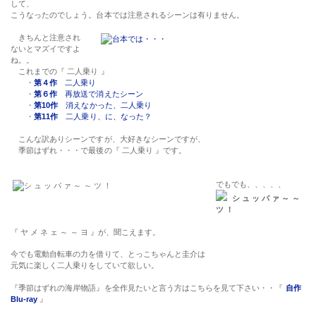
して、
こうなったのでしょう。台本では注意されるシーンは有りません。
きちんと注意され
ないとマズイですよ
ね。。
これまでの『 二人乗り 』
・
第４作
二人乗り
・
第６作
再放送で消えたシーン
・
第10作
消えなかった、二人乗り
・
第11作
二人乗り、に、なった？
こんな訳ありシーンですが、大好きなシーンですが、
季節はずれ・・・で最後の『 二人乗り 』です。
でもでも、、、、、
シ ュ ッ パ ァ ～ ～
ツ ！
『 ヤ メ ネ ェ ～ ～ ヨ 』が、聞こえます。
今でも電動自転車の力を借りて、とっこちゃんと圭介は
元気に楽しく二人乗りをしていて欲しい。
『季節はずれの海岸物語』を全作見たいと言う方はこちらを見て下さい・・『
自作
Blu-ray
』