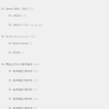
Jimny 2003 – 2017
(27)
JA11V
(17)
JA11V リフレッシュ
(10)
モデルコレクション
(19)
Enzo Ferrari
(2)
FD3S
(7)
季節はずれの海岸物語
(364)
海岸物語 第01作
(12)
海岸物語 第02作
(12)
海岸物語 第03作
(7)
海岸物語 第04作
(10)
海岸物語 第05作
(8)