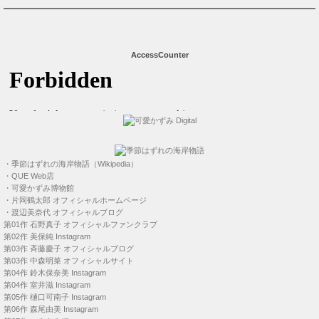
AccessCounter
・
季節はずれの海岸物語（Wikipedia）
・
QUE Web店
・
可愛かずみ博物館
・
片岡鶴太郎 オフィシャルホームページ
・
渡辺美奈代 オフィシャルブログ
第01作
石野真子 オフィシャルファンクラブ
第02作
美保純 Instagram
第03作
斉藤慶子 オフィシャルブログ
第03作
中森明菜 オフィシャルサイト
第04作
鈴木保奈美 Instagram
第04作
室井滋 Instagram
第05作
樋口可南子 Instagram
第06作
森尾由美 Instagram