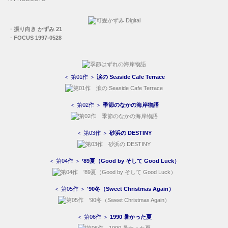
・
振り向き かずみ 21
・
FOCUS 1997-0528
＜ 第01作 ＞
涙の Seaside Cafe Terrace
＜ 第02作 ＞
季節のなかの海岸物語
＜ 第03作 ＞
砂浜の DESTINY
＜ 第04作 ＞
’89夏（Good by そして Good Luck）
＜ 第05作 ＞
'90冬（Sweet Christmas Again）
＜ 第06作 ＞
1990 暑かった夏