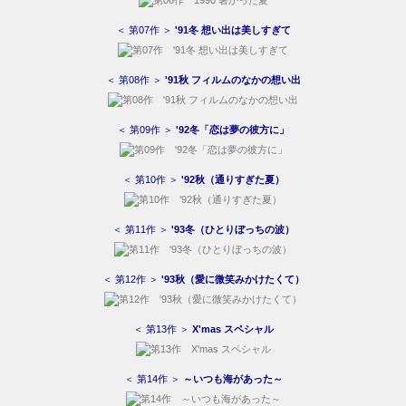
＜ 第07作 ＞
'91冬 想い出は美しすぎて
＜ 第08作 ＞
'91秋 フィルムのなかの想い出
＜ 第09作 ＞
'92冬「恋は夢の彼方に」
＜ 第10作 ＞
'92秋（通りすぎた夏）
＜ 第11作 ＞
'93冬（ひとりぼっちの波）
＜ 第12作 ＞
'93秋（愛に微笑みかけたくて）
＜ 第13作 ＞
X'mas スペシャル
＜ 第14作 ＞
～いつも海があった～