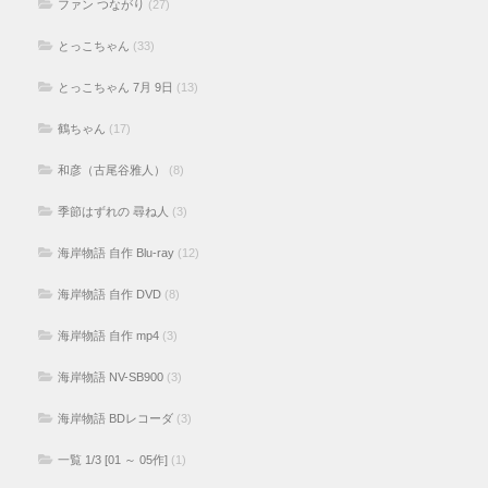
ファン つながり
(27)
とっこちゃん
(33)
とっこちゃん 7月 9日
(13)
鶴ちゃん
(17)
和彦（古尾谷雅人）
(8)
季節はずれの 尋ね人
(3)
海岸物語 自作 Blu-ray
(12)
海岸物語 自作 DVD
(8)
海岸物語 自作 mp4
(3)
海岸物語 NV-SB900
(3)
海岸物語 BDレコーダ
(3)
一覧 1/3 [01 ～ 05作]
(1)