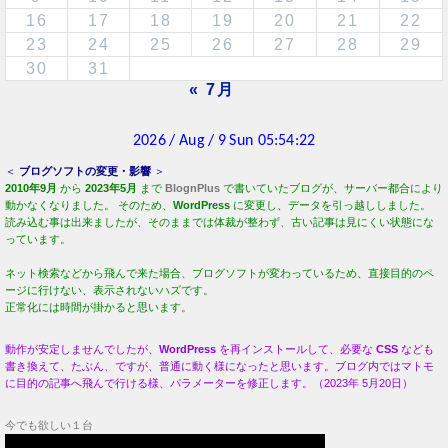
16
17
18
19
20
21
22
23
24
25
26
27
28
29
30
31
« 7月
＜
ブログソフトの変更・影響
＞
2010年9月
から
2023年5月
まで
BlognPlus
で書いていたブログが、サーバー都合により
動かなくなりました。 そのため、
WordPress
に変更し、データを引っ越ししました。
読み込む事は出来ましたが、そのままでは体裁が整わず、古い記事は見にくい状態にな
っています。
ネット検索などから飛んで来た場合、ブログソフトが変わっているため、直接目的のペ
ージに行けない、表示されないハズです。
正常化には時間が掛かると思います。
動作が安定しませんでしたが、
WordPress
を再インストールして、必要な
CSS
なども
書き換えて、たぶん、ですが、普通に動く様になったと思います。ブログ内ではマトモ
に目的の記事へ飛んで行ける様、パラメーターを修正します。（2023年 5月20日）
今でも欲しい１台