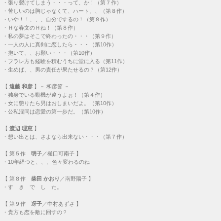
・
張り裂けてしまう・・・って、か！（第７作）
・
苦しいのは胸じゃなくて、ハート、、（第８作）
・
いや！！、、、自分でするの！（第８作）
・
Ｈな春文のＨね！（第８作）
・
私の夢はそこで終わったの・・・（第９作）
・
一人の人に真剣に恋したら・・・（第10作）
・
抱いて、、お願い・・・（第10作）
・
フラレ方も経験を積むうちに堂に入る（第11作）
・
生めば、、男の責任が果たせるの？（第12作）
【
遠藤 和彦
】－ 和彦節 －
・
独身でいる動機が違うよぉ！（第４作）
・
女に懲りたら男はおしまいだよ。（第10作）
・
公私混同は恋愛の第一歩だ。（第10作）
【
渡辺 理恵
】
・
想い出とは、さよなら出来ない・・・（第７作）
【
第５作
明子
／樋口可南子 】
・
10年経つと、、、色々変わるのね
【
第８作
柴田 かおり
／南野陽子 】
・
す き で し た。
【
第９作
冴子
／中村あずさ 】
・
貴方も恋を敵に回すの？