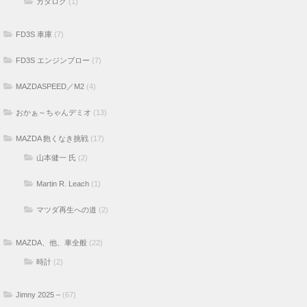
カタログ
(1)
FD3S 車庫
(7)
FD3S エンジンブロー
(7)
MAZDASPEED／M2
(4)
おかぁ～ちゃんデミオ
(13)
MAZDA 飽くなき挑戦
(17)
山本健一 氏
(2)
Martin R. Leach
(1)
マツダ再生への道
(2)
MAZDA、他、車全般
(22)
時計
(2)
Jimny 2025 –
(67)