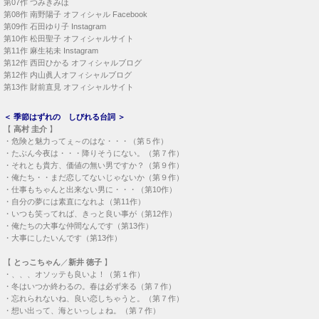
第07作
つみきみほ
第08作
南野陽子 オフィシャル Facebook
第09作
石田ゆり子 Instagram
第10作
松田聖子 オフィシャルサイト
第11作
麻生祐未 Instagram
第12作
西田ひかる オフィシャルブログ
第12作
内山眞人オフィシャルブログ
第13作
財前直見 オフィシャルサイト
＜
季節はずれの しびれる台詞
＞
【
高村 圭介
】
・
危険と魅力ってぇ～のはな・・・（第５作）
・
たぶん今夜は・・・降りそうにない。（第７作）
・
それとも貴方、価値の無い男ですか？（第９作）
・
俺たち・・まだ恋してないじゃないか（第９作）
・
仕事もちゃんと出来ない男に・・・（第10作）
・
自分の夢には素直になれよ（第11作）
・
いつも笑ってれば、きっと良い事が（第12作）
・
俺たちの大事な仲間なんです（第13作）
・
大事にしたいんです（第13作）
【
とっこちゃん
／
新井 徳子
】
・
、、、オソッテも良いよ！（第１作）
・
冬はいつか終わるの。春は必ず来る（第７作）
・
忘れられないね、良い恋しちゃうと。（第７作）
・
想い出って、海といっしょね。（第７作）