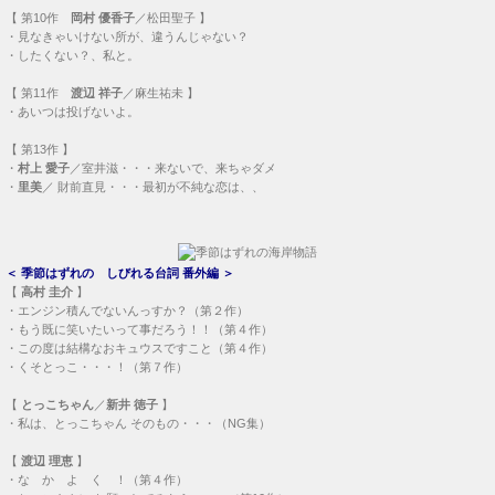
【
第10作
岡村 優香子
／松田聖子 】
・
見なきゃいけない所が、違うんじゃない？
・
したくない？、私と。
【
第11作
渡辺 祥子
／麻生祐未 】
・
あいつは投げないよ。
【
第13作
】
・
村上 愛子
／室井滋・・・
来ないで、来ちゃダメ
・
里美
／ 財前直見・・・
最初が不純な恋は、、
＜
季節はずれの しびれる台詞 番外編
＞
【
高村 圭介
】
・
エンジン積んでないんっすか？（第２作）
・
もう既に笑いたいって事だろう！！（第４作）
・
この度は結構なおキュウスですこと（第４作）
・
くそとっこ・・・！（第７作）
【
とっこちゃん
／
新井 徳子
】
・
私は、とっこちゃん そのもの・・・（NG集）
【
渡辺 理恵
】
・
な か よ く ！（第４作）