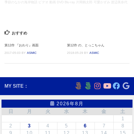
季節のなかの海岸物語 ビデオ 動画 DVD Blu-ray 片岡鶴太郎 可愛かずみ 渡辺美奈代
おすすめ
第12作 『おわり』画面
第12作 の、とっこちゃん
2017-05-03
BY
ASMIC
2018-05-29
BY
ASMIC
MY SITE：
2026年8月
日
月
火
水
木
金
土
1
2
3
4
5
6
7
8
9
10
11
12
13
14
15