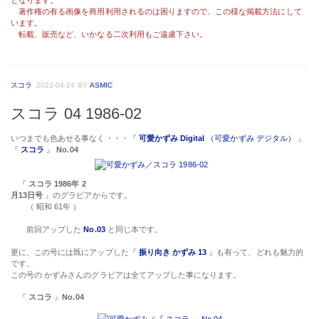
著作権の有る画像を商用利用されるのは困りますので、この様な掲載方法にして
います。
転載、販売など、いかなる二次利用もご遠慮下さい。
スコラ
2022-04-24
BY
ASMIC
スコラ 04 1986-02
いつまでも色あせる事なく・・・『
可愛かずみ Digital
（可愛かずみ デジタル）
』
『
スコラ
』
No.04
『
スコラ 1986年 2
月13日号
』のグラビアからです。
（ 昭和 61年 ）
前回アップした
No.03
と同じ本です。
更に、この号には既にアップした『
振り向き かずみ 13
』も有って、どれも魅力的
です。
この号の かずみさんのグラビアは全てアップした事になります。
『
スコラ
』
No.04