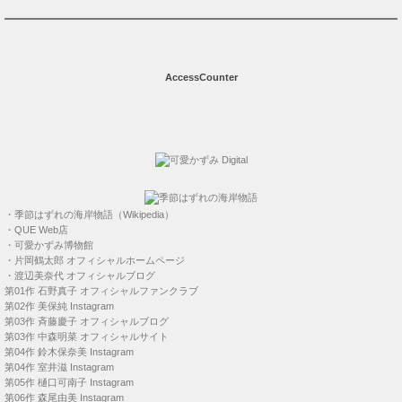
AccessCounter
・
季節はずれの海岸物語（Wikipedia）
・
QUE Web店
・
可愛かずみ博物館
・
片岡鶴太郎 オフィシャルホームページ
・
渡辺美奈代 オフィシャルブログ
第01作
石野真子 オフィシャルファンクラブ
第02作
美保純 Instagram
第03作
斉藤慶子 オフィシャルブログ
第03作
中森明菜 オフィシャルサイト
第04作
鈴木保奈美 Instagram
第04作
室井滋 Instagram
第05作
樋口可南子 Instagram
第06作
森尾由美 Instagram
第07作
つみきみほ
第08作
南野陽子 オフィシャル Facebook
第09作
石田ゆり子 Instagram
第10作
松田聖子 オフィシャルサイト
第11作
麻生祐未 Instagram