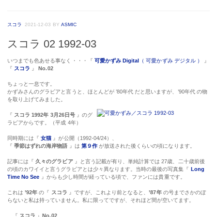
スコラ
2021-12-03
BY
ASMIC
スコラ 02 1992-03
いつまでも色あせる事なく・・・『
可愛かずみ Digital
（ 可愛かずみ デジタル ）
』
『
スコラ
』
No.02
ちょっと一息です。
かずみさんのグラビアと言うと、ほとんどが
’80年代
だと思いますが、
’90年代
の物
を取り上げてみました。
『
スコラ 1992年 3月26日号
』のグ
ラビアからです。（平成 4年）
同時期には『
女猫
』が公開（
1992-04/24
）、
『
季節はずれの海岸物語
』は
第９作
が放送された後くらいの頃になります。
記事には『
久々のグラビア
』と言う記載が有り、単純計算では 27歳、二十歳前後
の頃のカワイイと言うグラビアとは少々異なります。当時の最後の写真集『
Long
Time No See
』からも少し時間が経っている頃で、ファンには貴重です。
これは
’92年
の『
スコラ
』ですが、これより前となると、
’87年
の号までさかのぼ
らないと私は持っていません。私に限ってですが、それほど間が空いてます。
『
スコラ
』
No.02