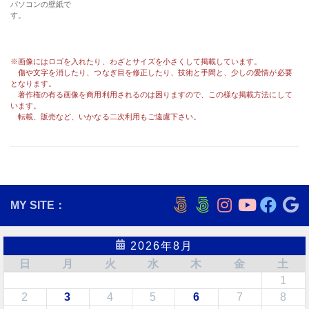
※画像にはロゴを入れたり、わざとサイズを小さくして掲載しています。
傷や文字を消したり、つなぎ目を修正したり、技術と手間と、少しの愛情が必要
となります。
著作権の有る画像を商用利用されるのは困りますので、この様な掲載方法にして
います。
転載、販売など、いかなる二次利用もご遠慮下さい。
MY SITE：
2026年8月
日
月
火
水
木
金
土
1
2
3
4
5
6
7
8
9
10
11
12
13
14
15
16
17
18
19
20
21
22
23
24
25
26
27
28
29
30
31