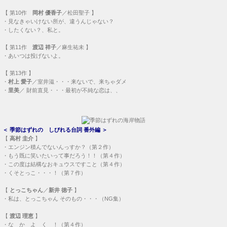
【
第11作
渡辺 祥子
／麻生祐未 】
・
あいつは投げないよ。
【
第13作
】
・
村上 愛子
／室井滋・・・
来ないで、来ちゃダメ
・
里美
／ 財前直見・・・
最初が不純な恋は、、
＜
季節はずれの しびれる台詞 番外編
＞
【
高村 圭介
】
・
エンジン積んでないんっすか？（第２作）
・
もう既に笑いたいって事だろう！！（第４作）
・
この度は結構なおキュウスですこと（第４作）
・
くそとっこ・・・！（第７作）
【
とっこちゃん
／
新井 徳子
】
・
私は、とっこちゃん そのもの・・・（NG集）
【
渡辺 理恵
】
・
な か よ く ！（第４作）
・
とっこさんに お願いしてみたら・・・（第10作）
【
第１作
真澄
／石野真子 】
・
圭介さんって、スケベなの？