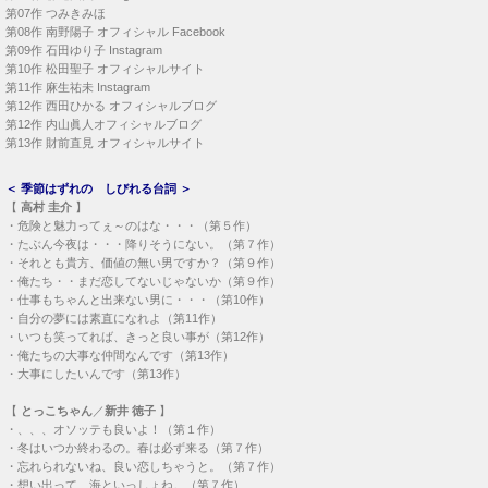
第12作
西田ひかる オフィシャルブログ
第12作
内山眞人オフィシャルブログ
第13作
財前直見 オフィシャルサイト
＜
季節はずれの しびれる台詞
＞
【
高村 圭介
】
・
危険と魅力ってぇ～のはな・・・（第５作）
・
たぶん今夜は・・・降りそうにない。（第７作）
・
それとも貴方、価値の無い男ですか？（第９作）
・
俺たち・・まだ恋してないじゃないか（第９作）
・
仕事もちゃんと出来ない男に・・・（第10作）
・
自分の夢には素直になれよ（第11作）
・
いつも笑ってれば、きっと良い事が（第12作）
・
俺たちの大事な仲間なんです（第13作）
・
大事にしたいんです（第13作）
【
とっこちゃん
／
新井 徳子
】
・
、、、オソッテも良いよ！（第１作）
・
冬はいつか終わるの。春は必ず来る（第７作）
・
忘れられないね、良い恋しちゃうと。（第７作）
・
想い出って、海といっしょね。（第７作）
・
張り裂けてしまう・・・って、か！（第７作）
・
苦しいのは胸じゃなくて、ハート、、（第８作）
・
いや！！、、、自分でするの！（第８作）
・
Ｈな春文のＨね！（第８作）
・
私の夢はそこで終わったの・・・（第９作）