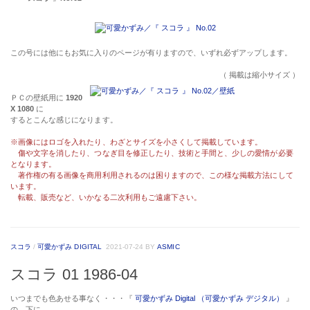
この号には他にもお気に入りのページが有りますので、いずれ必ずアップします。
（ 掲載は縮小サイズ ）
ＰＣの壁紙用に
1920
X 1080
に
するとこんな感じになります。
※画像にはロゴを入れたり、わざとサイズを小さくして掲載しています。
傷や文字を消したり、つなぎ目を修正したり、技術と手間と、少しの愛情が必要
となります。
著作権の有る画像を商用利用されるのは困りますので、この様な掲載方法にして
います。
転載、販売など、いかなる二次利用もご遠慮下さい。
スコラ
/
可愛かずみ DIGITAL
2021-07-24
BY
ASMIC
スコラ 01 1986-04
いつまでも色あせる事なく・・・『
可愛かずみ Digital
（可愛かずみ デジタル）
』
の、下に