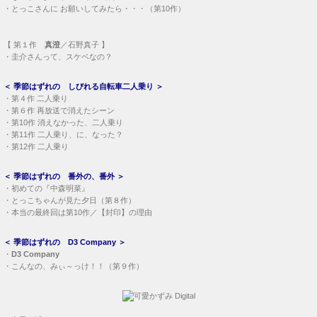
＜
季節はずれの しびれる自転車二人乗り
＞
・
第４作 二人乗り
・
第６作 再放送で消えたシーン
・
第10作 消えなかった、二人乗り
・
第11作 二人乗り、に、なった？
・
第12作 二人乗り
＜
季節はずれの 番外の、番外
＞
・
初めての『中森明菜』
・
とっこちゃんが見た夕日（第８作）
・
本当の最終回は第10作／【封印】の理由
＜
季節はずれの D3 Company
＞
・
D3 Company
・
こんなの、みぃ～っけ！！（第９作）
・
七里ヶ浜だより
＜
Triangle Blue／深夜劇場
＞
・
川上麻衣子 Facebook
・
木元ゆうこ オフィシャルブログ