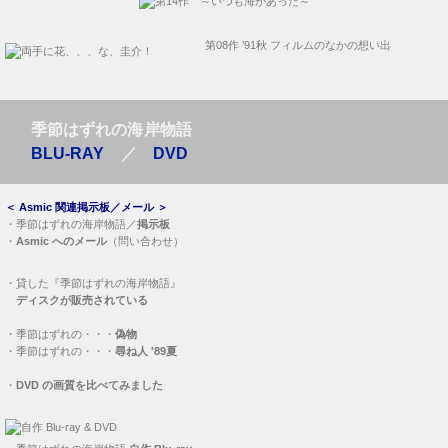
季節はずれの海岸物語
BLU-RAY
／
DVD
＜
Asmic 関連掲示板／メール
＞
・
季節はずれの海岸物語／
掲示板
・
Asmic へのメール
（問い合わせ）
・
貸した『季節はずれの海岸物語』
ディスクが販売されている
・
季節はずれの・・・
偽物
・
季節はずれの・・・
尋ね人 '89夏
・
DVD の画質を比べてみました
・
季節はずれの海岸物語
自作 Blu-ray
・
季節はずれの海岸物語
自作 DVD
Asmic
プロフィール