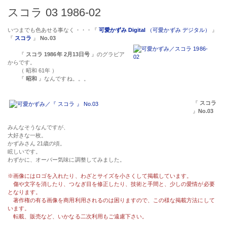
スコラ 03 1986-02
いつまでも色あせる事なく・・・『
可愛かずみ Digital
（可愛かずみ デジタル）
』
『
スコラ
』
No.03
『
スコラ 1986年 2月13日号
』のグラビア
からです。
（ 昭和 61年 ）
『
昭和
』なんですね。。。
『
スコラ
』
No.03
みんなそうなんですが、
大好きな一枚。
かずみさん 21歳の頃。
眩しいです。
わずかに、オーバー気味に調整してみました。
※画像にはロゴを入れたり、わざとサイズを小さくして掲載しています。
傷や文字を消したり、つなぎ目を修正したり、技術と手間と、少しの愛情が必要
となります。
著作権の有る画像を商用利用されるのは困りますので、この様な掲載方法にして
います。
転載、販売など、いかなる二次利用もご遠慮下さい。