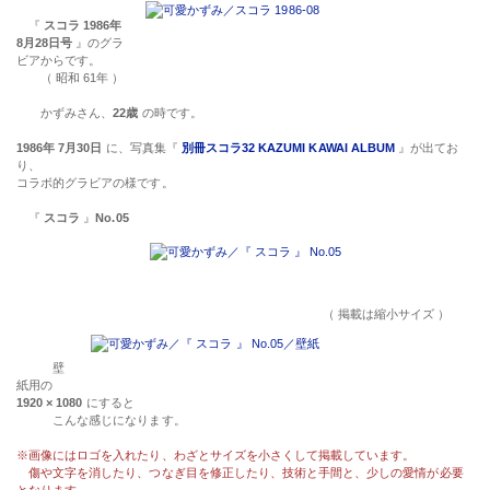
『
スコラ 1986年
8月28日号
』のグラ
ビアからです。
（ 昭和 61年 ）
かずみさん、
22歳
の時です。
1986年 7月30日
に、写真集『
別冊スコラ32 KAZUMI KAWAI ALBUM
』が出てお
り、
コラボ的グラビアの様です。
『
スコラ
』
No.05
（ 掲載は縮小サイズ ）
壁
紙用の
1920 × 1080
にすると
こんな感じになります。
※画像にはロゴを入れたり、わざとサイズを小さくして掲載しています。
傷や文字を消したり、つなぎ目を修正したり、技術と手間と、少しの愛情が必要
となります。