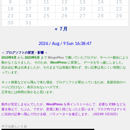
« 7月
＜
ブログソフトの変更・影響
＞
2010年9月
から
2023年5月
まで
BlognPlus
で書いていたブログが、サーバー都合により
動かなくなりました。 そのため、
WordPress
に変更し、データを引っ越ししました。
読み込む事は出来ましたが、そのままでは体裁が整わず、古い記事は見にくい状態にな
っています。
ネット検索などから飛んで来た場合、ブログソフトが変わっているため、直接目的のペ
ージに行けない、表示されないハズです。
正常化には時間が掛かると思います。
動作が安定しませんでしたが、
WordPress
を再インストールして、必要な
CSS
なども
書き換えて、たぶん、ですが、普通に動く様になったと思います。ブログ内ではマトモ
に目的の記事へ飛んで行ける様、パラメーターを修正します。（2023年 5月20日）
今でも欲しい１台