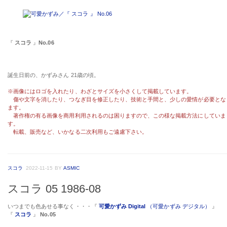
『
スコラ
』
No.06
誕生日前の、かずみさん 21歳の頃。
※画像にはロゴを入れたり、わざとサイズを小さくして掲載しています。
傷や文字を消したり、つなぎ目を修正したり、技術と手間と、少しの愛情が必要とな
ます。
著作権の有る画像を商用利用されるのは困りますので、この様な掲載方法にしていま
す。
転載、販売など、いかなる二次利用もご遠慮下さい。
スコラ
2022-11-15
BY
ASMIC
スコラ 05 1986-08
いつまでも色あせる事なく・・・『
可愛かずみ Digital
（可愛かずみ デジタル）
』
『
スコラ
』
No.05