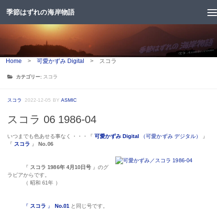
季節はずれの海岸物語
コンテンツへスキップ
Home
>
可愛かずみ Digital
>
スコラ
カテゴリー:
スコラ
スコラ
2022-12-05
BY
ASMIC
スコラ 06 1986-04
いつまでも色あせる事なく・・・『
可愛かずみ Digital
（可愛かずみ デジタル）
』
『
スコラ
』
No.06
『
スコラ 1986年 4月10日号
』のグ
ラビアからです。
（ 昭和 61年 ）
『
スコラ
』
No.01
と同じ号です。