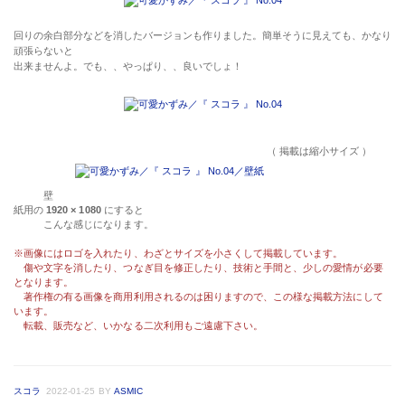
回りの余白部分などを消したバージョンも作りました。簡単そうに見えても、かなり
頑張らないと
出来ませんよ。でも、、やっぱり、、良いでしょ！
（ 掲載は縮小サイズ ）
壁
紙用の
1920 × 1080
にすると
こんな感じになります。
※画像にはロゴを入れたり、わざとサイズを小さくして掲載しています。
傷や文字を消したり、つなぎ目を修正したり、技術と手間と、少しの愛情が必要
となります。
著作権の有る画像を商用利用されるのは困りますので、この様な掲載方法にして
います。
転載、販売など、いかなる二次利用もご遠慮下さい。
スコラ
2022-01-25
BY
ASMIC