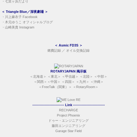
・
山崎美貴 Instagram
＜
Asmic FD3S
＞
燃費記録
／
オイル交換記録
ROTARYJAPAN 掲示板
＜
北海道
＞ ＜
東北
＞ ＜
甲信越
＞ ＜
北陸
＞ ＜
中部
＞
＜
関西
＞＜
中国
＞ ＜
四国
＞ ＜
九州
＞ ＜
沖縄
＞
＜
FreeTalk（関東）
＞ ＜
RotaryRoom
＞
-------------------------- Link --------------------------
RECHARGE
Project Phoenix
ドゥー・エンジニアリング
藤田エンジニアリング
Garage Star Field
KNIGHT SPORTS
オートエクゼ
カタヤマレーシング
REAL-TECH
I-Feelin