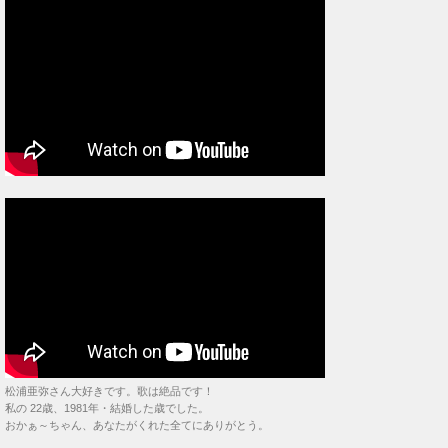
松浦亜弥さん大好きです。歌は絶品です！
私の 22歳、1981年・結婚した歳でした。
おかぁ～ちゃん、あなたがくれた全てにありがとう。
・
同場面『
風信子
（
ヒヤシンス
）』のみの映像