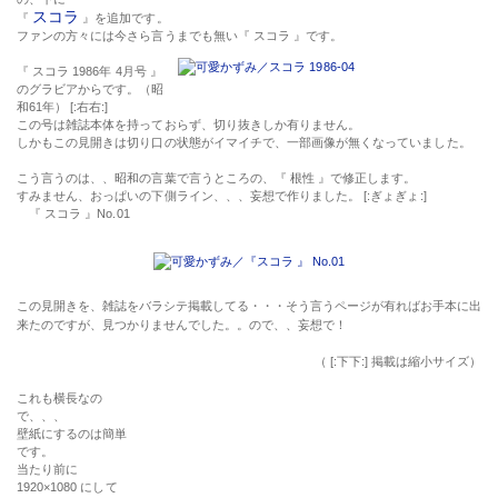
スコラ
『
』を追加です。
ファンの方々には今さら言うまでも無い『
スコラ
』です。
『
スコラ 1986年 4月号
』
のグラビアからです。（昭
和61年） [:右右:]
この号は雑誌本体を持っておらず、切り抜きしか有りません。
しかもこの見開きは切り口の状態がイマイチで、一部画像が無くなっていました。
こう言うのは、、昭和の言葉で言うところの、『
根性
』で修正します。
すみません、おっぱいの下側ライン、、、妄想で作りました。 [:ぎょぎょ:]
『
スコラ
』
No.01
この見開きを、雑誌をバラシテ掲載してる・・・そう言うページが有ればお手本に出
来たのですが、見つかりませんでした。。ので、、妄想で！
（ [:下下:] 掲載は縮小サイズ）
これも横長なの
で、、、
壁紙にするのは簡単です。
当たり前に
1920×1080
にして
パソコンの壁紙です。