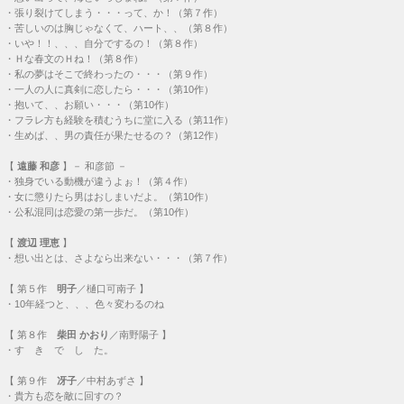
・
一人の人に真剣に恋したら・・・（第10作）
・
抱いて、、お願い・・・（第10作）
・
フラレ方も経験を積むうちに堂に入る（第11作）
・
生めば、、男の責任が果たせるの？（第12作）
【
遠藤 和彦
】－ 和彦節 －
・
独身でいる動機が違うよぉ！（第４作）
・
女に懲りたら男はおしまいだよ。（第10作）
・
公私混同は恋愛の第一歩だ。（第10作）
【
渡辺 理恵
】
・
想い出とは、さよなら出来ない・・・（第７作）
【
第５作
明子
／樋口可南子 】
・
10年経つと、、、色々変わるのね
【
第８作
柴田 かおり
／南野陽子 】
・
す き で し た。
【
第９作
冴子
／中村あずさ 】
・
貴方も恋を敵に回すの？
【
第10作
岡村 優香子
／松田聖子 】
・
見なきゃいけない所が、違うんじゃない？
・
したくない？、私と。