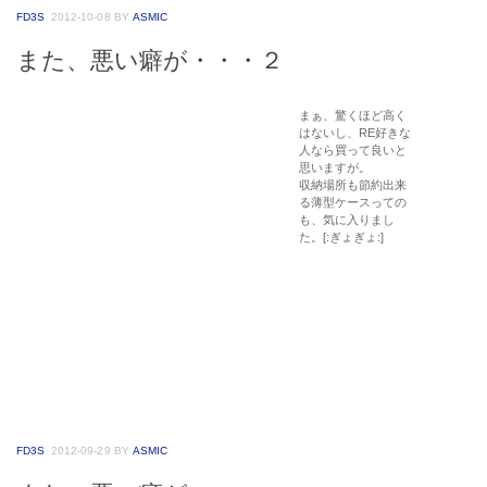
まぁ、驚くほど高くはないし、RE好きな人なら買って良いと思いますが。
収納場所も節約出来る薄型ケースってのも、気に入りました。[:ぎょぎょ:]
FD3S
2012-09-29
BY
ASMIC
また、悪い癖が・・・
毎度ながら、
ＲＥ関係本には手が出てしま
う。
今までのパターンなら、本屋で
立ち読み、気に入れば買って帰
る。
だったはずなのに、送料無料な
ら、即ポチ！、に変わってしま
いました。
最近はマニアックな本まで置い
てある町の本屋さんが少なくな
って来たし、本屋さんまで往復
すると２時間くらい掛けちゃう
し、ガソリンもったいない
し・・・
前にもどこかで書いたけど、い
まだに旧車に対してこういう本
を出してくれるのは、ありがた