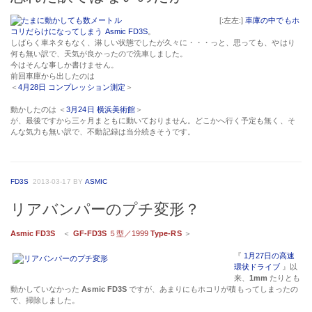
[:左左:]
車庫の中でもホ
コリだらけになってしまう Asmic FD3S
。
しばらく車ネタもなく、淋しい状態でしたが久々に・・・っと、思っても、やはり
何も無い訳で、天気が良かったので洗車しました。
今はそんな事しか書けません。
前回車庫から出したのは
＜
4月28日 コンプレッション測定
＞
動かしたのは ＜
3月24日 横浜美術館
＞
が、最後ですから三ヶ月まともに動いておりません。どこかへ行く予定も無く、そ
んな気力も無い訳で、不動記録は当分続きそうです。
FD3S
2013-03-17
BY
ASMIC
リアバンパーのプチ変形？
Asmic FD3S
＜
GF-FD3S
５型／1999
Type-RS
＞
『
1月27日の高速
環状ドライブ
』以
来、
1mm
たりとも
動かしていなかった
Asmic FD3S
ですが、あまりにもホコリが積もってしまったの
で、掃除しました。