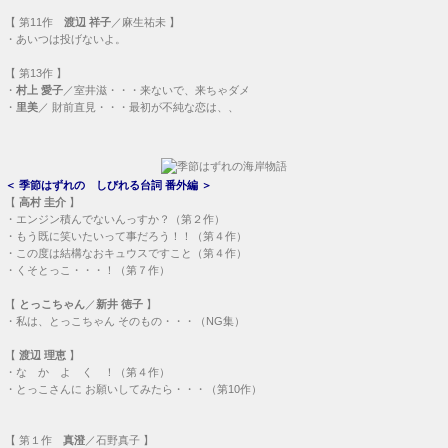
・
私は、とっこちゃん そのもの・・・（NG集）
【
渡辺 理恵
】
・
な か よ く ！（第４作）
・
とっこさんに お願いしてみたら・・・（第10作）
【
第１作
真澄
／石野真子 】
・
圭介さんって、スケベなの？
＜
季節はずれの しびれる自転車二人乗り
＞
・
第４作 二人乗り
・
第６作 再放送で消えたシーン
・
第10作 消えなかった、二人乗り
・
第11作 二人乗り、に、なった？
・
第12作 二人乗り
＜
季節はずれの 番外の、番外
＞
・
初めての『中森明菜』
・
とっこちゃんが見た夕日（第８作）
・
本当の最終回は第10作／【封印】の理由
＜
季節はずれの D3 Company
＞
・
D3 Company
・
こんなの、みぃ～っけ！！（第９作）