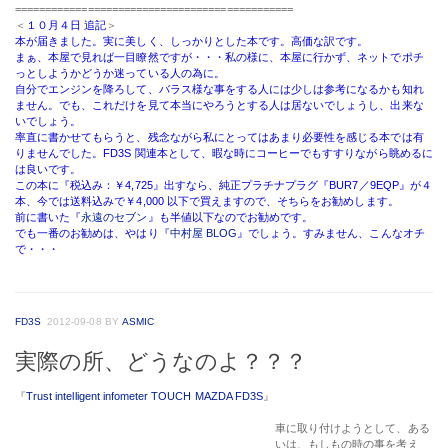
FD3S
2012-09-08
BY
ASMIC
実際の所、どうなのよ？？？
『
Trust intelligent infometer TOUCH MAZDA FD3S
』
車に取り付けようとして、ある
いは、もしもの時の事を考え
て・・・等々、理由は様々かも
知れませんが、持ってるけど使
ってない、付けてない部品（機
器）って結構有るでしょ？
[:左左:] 私も結構有って、こん
なのも、持ってます。色んな情
報が錯綜していて、付けるのが
面倒だとか、そんなのもあっ
て。
P-FC も持ってるしね。
一時期、どうなのよ？
って、話題が出てましたが、結果、その後、どうなのよ？
何だかんだ言われてましたが、尻切れになってると言う事は、大丈夫なの？
ねぇ、どうなのよ？、知りたくない？？
この間、福島まで行った時に『吸気温度、水温、、知りてぇ〜〜』って、書いたけ
ど、これを付けりゃノーマルECU（EcoCPU）の時に欲求を満たしてくれるんだよ
ねぇ・・・[:のぉ:]
＜参考リンク＞
・
インテリジェントインフォメータ
・
【carview】 informeter FD3S（検索）