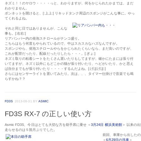
ネズミ！！のヤロウ・・・・っと、わかりますが、何をかじられたかまでは、まだ
わかりません。
ボンネットを開けると、[:上上:] リキッドタンク周辺のスポンジがこんな事に。やっ
てくれるよね。
それと同じ日ではありませんが、こんな
事も。[:右右:]
リアバンパー内の発泡スチロールがテンコ盛り。
こちらはもう何度もやられているので、中はスカスカなハズなんですが。
スポンジやら、発泡スチロールやらをかじられたくらいなら、まだ良いのですが、
これが配管だったり、配線だったりしたら・・・。[:ぎょ:]
ネズミ取りの粘着シートをたくさん置いたりもしてますが、確かにたまには張り付
いてますが、ネズミ以外にもどこかの猫が張り付いたり、ヘビがいたり、かと思え
ば自分までもが張り付いたり・・・・するんだよね。[:げほげほ:]
さらにはセンサーライトを置いてみたり。次は、、、タイマー仕掛けで音楽でも鳴
らすかね？？
FD3S
2013-08-31
BY
ASMIC
FD3S RX-7 の正しい使い方
Asmic FD3S、今日はとても大切な方を助手席に乗せ ＜
3月24日 横浜美術館
＞ 以来の
走らせるのは５箇月ぶりでした。
前回、車庫から出したの
＜
6月29日の洗車
＞