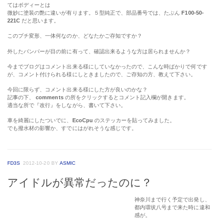
てはボディーとは
微妙に塗装の艶に違いが有ります。５型純正で、部品番号では、たぶん
F100-50-
221C
だと思います。
このプチ変形、一体何なのか、どなたかご存知ですか？
外したバンパーが目の前に有って、確認出来るような方は居られませんか？
今までブログはコメント出来る様にしていなかったので、こんな時ばかりで何です
が、コメント付けられる様にしときましたので、ご存知の方、教えて下さい。
今回に限らず、コメント出来る様にした方が良いのかな？
記事の下、
comments
の所をクリックするとコメント記入欄が開きます。
適当な所で『改行』をしながら、書いて下さい。
車を綺麗にしたついでに、
EcoCpu
のステッカーを貼ってみました。
でも撥水材の影響か、すでにはがれそうな感じです。
FD3S
2012-10-20
BY
ASMIC
アイドルが異常だったのに？
神奈川まで行く予定で出発し、
都内環状八号まで来た時に違和感が。
アイドリングが 1,200rpm 付近まで上がったままで落ちて来ない事に気付きました。