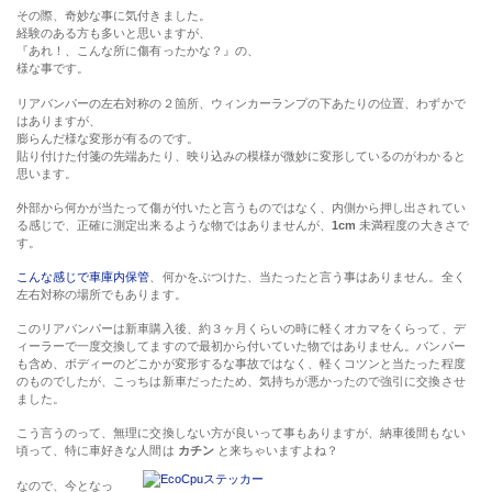
その際、奇妙な事に気付きました。
経験のある方も多いと思いますが、
『あれ！、こんな所に傷有ったかな？』の、
様な事です。
リアバンパーの左右対称の２箇所、ウィンカーランプの下あたりの位置、わずかで
はありますが、
膨らんだ様な変形が有るのです。
貼り付けた付箋の先端あたり、映り込みの模様が微妙に変形しているのがわかると
思います。
外部から何かが当たって傷が付いたと言うものではなく、内側から押し出されてい
る感じで、正確に測定出来るような物ではありませんが、
1cm
未満程度の大きさで
す。
こんな感じで車庫内保管
、何かをぶつけた、当たったと言う事はありません。全く
左右対称の場所でもあります。
このリアバンパーは新車購入後、約３ヶ月くらいの時に軽くオカマをくらって、デ
ィーラーで一度交換してますので最初から付いていた物ではありません。バンパー
も含め、ボディーのどこかが変形するな事故ではなく、軽くコツンと当たった程度
のものでしたが、こっちは新車だったため、気持ちが悪かったので強引に交換させ
ました。
こう言うのって、無理に交換しない方が良いって事もありますが、納車後間もない
頃って、特に車好きな人間は
カチン
と来ちゃいますよね？
なので、今となっ