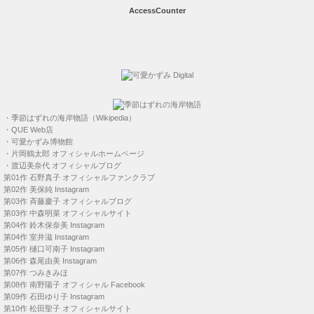
第04作
鈴木保奈美 Instagram
第04作
室井滋 Instagram
第05作
樋口可南子 Instagram
第06作
森尾由美 Instagram
第07作
つみきみほ
第08作
南野陽子 オフィシャル Facebook
第09作
石田ゆり子 Instagram
第10作
松田聖子 オフィシャルサイト
第11作
麻生祐未 Instagram
第12作
西田ひかる オフィシャルブログ
第12作
内山眞人オフィシャルブログ
第13作
財前直見 オフィシャルサイト
＜
季節はずれの しびれる台詞
＞
【
高村 圭介
】
・
危険と魅力ってぇ～のはな・・・（第５作）
・
たぶん今夜は・・・降りそうにない。（第７作）
・
それとも貴方、価値の無い男ですか？（第９作）
・
俺たち・・まだ恋してないじゃないか（第９作）
・
仕事もちゃんと出来ない男に・・・（第10作）
・
自分の夢には素直になれよ（第11作）
・
いつも笑ってれば、きっと良い事が（第12作）
・
俺たちの大事な仲間なんです（第13作）
・
大事にしたいんです（第13作）
【
とっこちゃん
／
新井 徳子
】