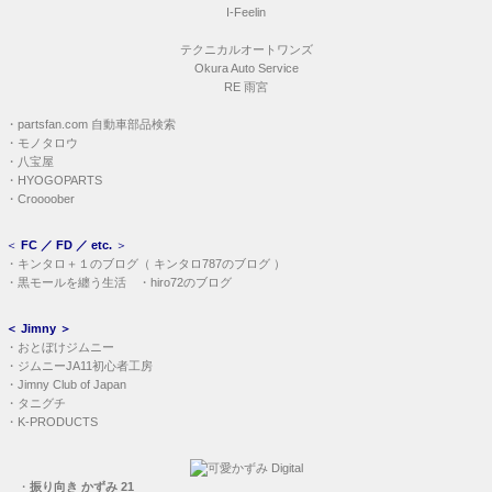
・
ジムニーJA11初心者工房
・
Jimny Club of Japan
・
タニグチ
・
K-PRODUCTS
・
振り向き かずみ 21
・
FOCUS 1997-0528
＜ 第01作 ＞
涙の Seaside Cafe Terrace
＜ 第02作 ＞
季節のなかの海岸物語
＜ 第03作 ＞
砂浜の DESTINY
＜ 第04作 ＞
’89夏（Good by そして Good Luck）
＜ 第05作 ＞
'90冬（Sweet Christmas Again）