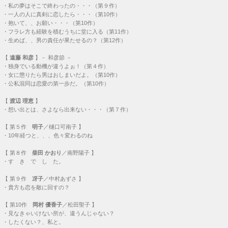
・
す き で し た。
【
第９作
冴子
／中村あずさ 】
・
貴方も恋を敵に回すの？
【
第10作
岡村 優香子
／松田聖子 】
・
見なきゃいけない所が、違うんじゃない？
・
したくない？、私と。
【
第11作
渡辺 祥子
／麻生祐未 】
・
あいつは投げないよ。
【
第13作
】
・
村上 愛子
／室井滋・・・
来ないで、来ちゃダメ
・
里美
／ 財前直見・・・
最初が不純な恋は、、
＜
季節はずれの しびれる台詞 番外編
＞
【
高村 圭介
】
・
エンジン積んでないんっすか？（第２作）
・
もう既に笑いたいって事だろう！！（第４作）
・
この度は結構なおキュウスですこと（第４作）
・
くそとっこ・・・！（第７作）
【
とっこちゃん
／
新井 徳子
】