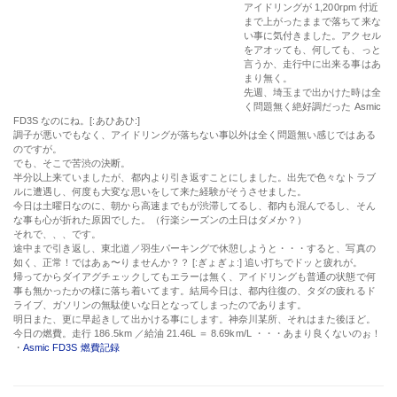
アクセルをアオッても、何しても、っと言うか、走行中に出来る事はあまり無く。
先週、埼玉まで出かけた時は全く問題無く絶好調だった Asmic FD3S なのにね。[:あ
ひあひ:]
調子が悪いでもなく、アイドリングが落ちない事以外は全く問題無い感じではある
のですが。
でも、そこで苦渋の決断。
半分以上来ていましたが、都内より引き返すことにしました。出先で色々なトラブ
ルに遭遇し、何度も大変な思いをして来た経験がそうさせました。
今日は土曜日なのに、朝から高速までもが渋滞してるし、都内も混んでるし、そん
な事も心が折れた原因でした。（行楽シーズンの土日はダメか？）
それで、、、です。
途中まで引き返し、東北道／羽生パーキングで休憩しようと・・・すると、写真の
如く、正常！ではあぁ〜りませんか？？ [:ぎょぎょ:] 追い打ちでドッと疲れが。
帰ってからダイアグチェックしてもエラーは無く、アイドリングも普通の状態で何
事も無かったかの様に落ち着いてます。結局今日は、都内往復の、タダの疲れるド
ライブ、ガソリンの無駄使いな日となってしまったのであります。
明日また、更に早起きして出かける事にします。神奈川某所、それはまた後ほど。
今日の燃費。走行 186.5km ／給油 21.46L ＝ 8.69km/L ・・・あまり良くないのぉ！
・
Asmic FD3S 燃費記録
FD3S
2012-10-08
BY
ASMIC
また、悪い癖が・・・２