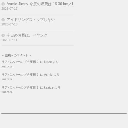
2013-03-19
AccessCounter
・
季節はずれの海岸物語（Wikipedia）
・
QUE Web店
・
可愛かずみ博物館
・
片岡鶴太郎 オフィシャルホームページ
・
渡辺美奈代 オフィシャルブログ
第01作
石野真子 オフィシャルファンクラブ
第02作
美保純 Instagram
第03作
斉藤慶子 オフィシャルブログ
第03作
中森明菜 オフィシャルサイト