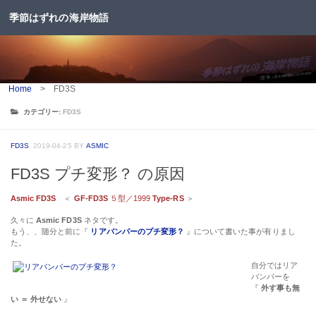
季節はずれの海岸物語
コンテンツへスキップ
Home
>
FD3S
カテゴリー:
FD3S
FD3S
2019-04-25
BY
ASMIC
FD3S プチ変形？ の原因
Asmic FD3S
＜
GF-FD3S
５型／1999
Type-RS
＞
久々に
Asmic FD3S
ネタです。
もう、、随分と前に『
リアバンパーのプチ変形？
』について書いた事が有りまし
た。
自分ではリア
バンパーを
『
外す事も無
い ＝ 外せない
』