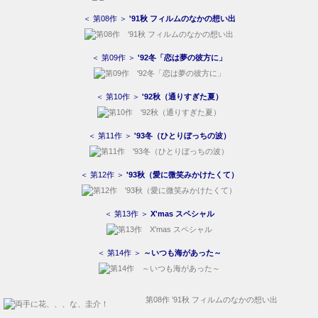
＜ 第14作 ＞
～いつも海があった～
第08作 ’91秋 フィルムのなかの想い出
季節はずれの海岸物語
BLU-RAY
／
DVD
＜
Asmic 関連掲示板／メール
＞
・
季節はずれの海岸物語／
掲示板
・
Asmic へのメール
（問い合わせ）
・
貸した『季節はずれの海岸物語』
ディスクが販売されている
・
季節はずれの・・・
偽物
・
季節はずれの・・・
尋ね人 '89夏
・
DVD の画質を比べてみました