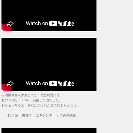
松浦亜弥さん大好きです。歌は絶品です！
私の 22歳、1981年・結婚した歳でした。
おかぁ～ちゃん、あなたがくれた全てにありがとう。
・
同場面『
風信子
（
ヒヤシンス
）』のみの映像