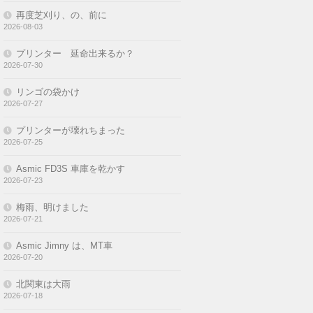
Asmic Jimny は、MT車
2026-07-20
北関東は大雨
2026-07-18
Asmic Jimny 今度の燃費は 16.36 km／L
2026-07-17
アイドリングストップしない
2026-07-13
今日のお昼は、ペヤング
2026-07-11
－ 投稿へのコメント －
リアバンパーのプチ変形？
に
katze
より
2019-04-19
リアバンパーのプチ変形？
に
Asmic
より
2013-03-19
リアバンパーのプチ変形？
に
kaatze
より