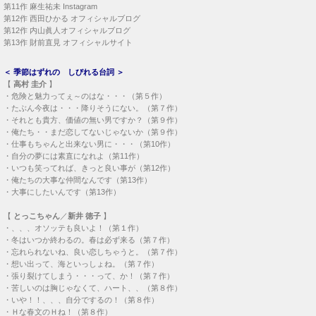
・
、、、オソッテも良いよ！（第１作）
・
冬はいつか終わるの。春は必ず来る（第７作）
・
忘れられないね、良い恋しちゃうと。（第７作）
・
想い出って、海といっしょね。（第７作）
・
張り裂けてしまう・・・って、か！（第７作）
・
苦しいのは胸じゃなくて、ハート、、（第８作）
・
いや！！、、、自分でするの！（第８作）
・
Ｈな春文のＨね！（第８作）
・
私の夢はそこで終わったの・・・（第９作）
・
一人の人に真剣に恋したら・・・（第10作）
・
抱いて、、お願い・・・（第10作）
・
フラレ方も経験を積むうちに堂に入る（第11作）
・
生めば、、男の責任が果たせるの？（第12作）
【
遠藤 和彦
】－ 和彦節 －
・
独身でいる動機が違うよぉ！（第４作）
・
女に懲りたら男はおしまいだよ。（第10作）
・
公私混同は恋愛の第一歩だ。（第10作）
【
渡辺 理恵
】
・
想い出とは、さよなら出来ない・・・（第７作）
【
第５作
明子
／樋口可南子 】
・
10年経つと、、、色々変わるのね
【
第８作
柴田 かおり
／南野陽子 】