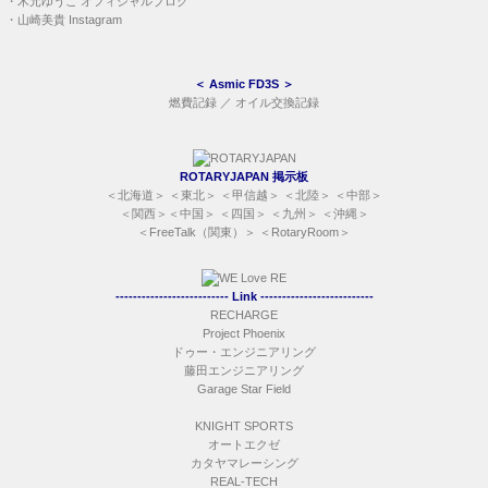
ドゥー・エンジニアリング
藤田エンジニアリング
Garage Star Field
KNIGHT SPORTS
オートエクゼ
カタヤマレーシング
REAL-TECH
I-Feelin
テクニカルオートワンズ
Okura Auto Service
RE 雨宮
・
partsfan.com 自動車部品検索
・
モノタロウ
・
八宝屋
・
HYOGOPARTS
・
Croooober
＜
FC ／ FD ／ etc.
＞
・
キンタロ＋１のブログ
（
キンタロ787のブログ
）
・
黒モールを纏う生活
・
hiro72のブログ
＜
Jimny
＞
・
おとぼけジムニー