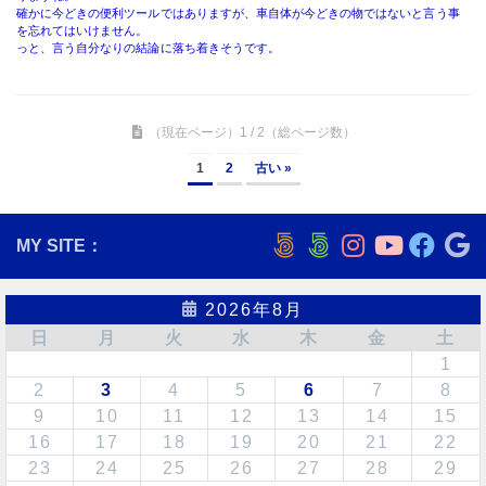
1
2
3
4
5
6
7
8
9
10
11
12
13
14
15
16
17
18
19
20
21
22
23
24
25
26
27
28
29
30
31
« 7月
＜
ブログソフトの変更・影響
＞
2010年9月
から
2023年5月
まで
BlognPlus
で書いていたブログが、サーバー都合により
動かなくなりました。 そのため、
WordPress
に変更し、データを引っ越ししました。
読み込む事は出来ましたが、そのままでは体裁が整わず、古い記事は見にくい状態にな
っています。
ネット検索などから飛んで来た場合、ブログソフトが変わっているため、直接目的のペ
ージに行けない、表示されないハズです。
正常化には時間が掛かると思います。
動作が安定しませんでしたが、
WordPress
を再インストールして、必要な
CSS
なども
書き換えて、たぶん、ですが、普通に動く様になったと思います。ブログ内ではマトモ