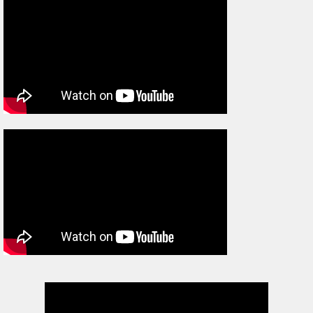
・
秒速5センチメートル
（ Blog ）
ブログ内検索
検索