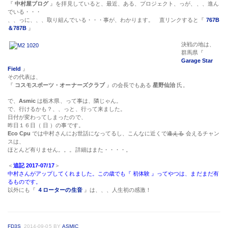
『
中村屋ブログ
』を拝見していると、最近、ある、プロジェクト、っが、、、進ん
でいる・・・
、、っに、、、取り組んでいる・・・事が、わかります。 直リンクすると『
767B
＆787B
』
決戦の地は、
群馬県『
Garage Star
Field
』
その代表は、
『
コスモスポーツ・オーナーズクラブ
』の会長でもある
星野仙治
氏。
で、
Asmic
は栃木県、って事は、隣じゃん。
で、行けるかも？、、っと、行って来ました。
日付が変わってしまったので、
昨日１６日（ 日 ）の事です。
Eco Cpu
では中村さんにお世話になってるし、こんなに近くで
逢える
会えるチャン
スは、
ほとんど有りません。。。詳細はまた・・・・。
＜
追記 2017-07/17
＞
中村さんがアップしてくれました。この歳でも『 初体験 』ってやつは、まだまだ有
るものです。
以外にも『
４ローターの生音
』は、、、人生初の感激！
FD3S
2014-09-05
BY
ASMIC