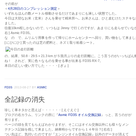
その前が
＜
4月28日のコンプレッション測定
＞
いずれもほんの数メートル移動させるだけであまりにも淋しい状態でした。
今日は大切なお米（玄米）さんを乗せて精米所へ。お米さんは、ひと皮むけたステキな
ました。
往復10km程しかないので、いつもは Jimny で行くのですが、あまりにも走らせていなか
右:] Asmic FD3S。
な の で、ムリムリ用事を作って帰りにホームセンターへ回り、買い物をして来まし
[:にひにひ:] 買ったのは芝の肥料と、ネズミ取り粘着シート。
の、結果、50.8 - 29.5 = 21.3 km が５箇月ぶりの走行距離に。こう言うのがいっち
ね！ されど、実に色々なものを乗せる事が出来る FD3S RX-7。
本日の正しい使い方でした・・・・[:ぎょ:]
FD3S
2013-08-27
BY
ASMIC
全記録の消失
珍しく車ネタかと思えば・・・・・・[:えぐえぐ:]
ブログの右カラム、リンクの所に『
Asmic FD3S オイル交換記録
』っと、言うのがが
有ります。
ページの頭を見てもらえばわかりますが、そこにはオイル交換以外にも様々なメン
テナンス記録を残して来ました。納車時からですから１４年分？[:右右:]
つい先ほど、気付いたのですが『エンジンオイル交換記録』以外のデータが消えて