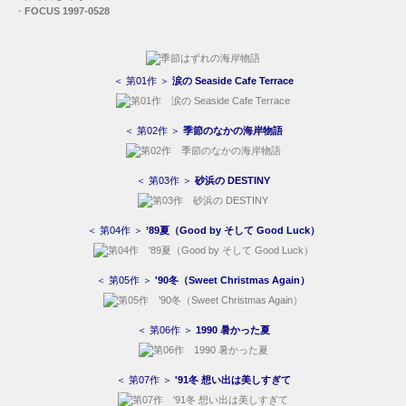
＜ 第06作 ＞
1990 暑かった夏
＜ 第07作 ＞
'91冬 想い出は美しすぎて
＜ 第08作 ＞
'91秋 フィルムのなかの想い出
＜ 第09作 ＞
'92冬「恋は夢の彼方に」
＜ 第10作 ＞
'92秋（通りすぎた夏）
＜ 第11作 ＞
'93冬（ひとりぼっちの波）
＜ 第12作 ＞
'93秋（愛に微笑みかけたくて）
＜ 第13作 ＞
X'mas スペシャル