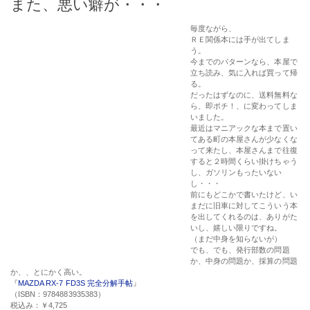
いし、嬉しい限りですね。
（まだ中身を知らないが）
でも、でも、発行部数の問題
か、中身の問題か、採算の問題
か、、とにかく高い。
『
MAZDA RX-7 FD3S 完全分解手帖
』
（ISBN：9784883935383）
税込み：￥4,725
==============================================
＜
１０月４日 追記
＞
本が届きました。実に美しく、しっかりとした本です。高価な訳です。
まぁ、本屋で見れば一目瞭然ですが・・・私の様に、本屋に行かず、ネットでポチ
っとしようかどうか迷っている人の為に。
自分でエンジンを降ろして、バラス様な事をする人には少しは参考になるかも知れ
ません。でも、これだけを見て本当にやろうとする人は居ないでしょうし、出来な
いでしょう。
率直に書かせてもらうと、残念ながら私にとってはあまり必要性を感じる本では有
りませんでした。FD3S 関連本として、暇な時にコーヒーでもすすりながら眺めるに
は良いです。
この本に『税込み：￥4,725』出すなら、純正プラチナプラグ『BUR7／9EQP』が４
本、今では送料込みで￥4,000 以下で買えますので、そちらをお勧めします。
前に書いた『
永遠のセブン
』も半値以下なのでお勧めです。
でも一番のお勧めは、やはり『
中村屋 BLOG
』でしょう。すみません、こんなオチ
で・・・