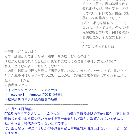
・
故障診断コネクタ接続機器の危機
==============================================
＜
９月１４日 追記
＞
FD3S のダイアグノシス・コネクタは、この様な常時接続型で何かを取付、更には常
時信号を取り出す様な使い方をする事を前提として設計、設置されていませんよ
ね。そう言う時代の車でもないはずですし。
で、あるなら、やはり何らかの不具合を起こす可能性を否定出来ない・・・と、な
りますね。
確かに今どきの便利ツールではありますが、車自体が今どきの物ではないと言う事
を忘れてはいけません。
っと、言う自分なりの結論に落ち着きそうです。
（現在ページ）1 / 2（総ページ数）
1
2
古い »
MY SITE：
2026年8月
日
月
火
水
木
金
土