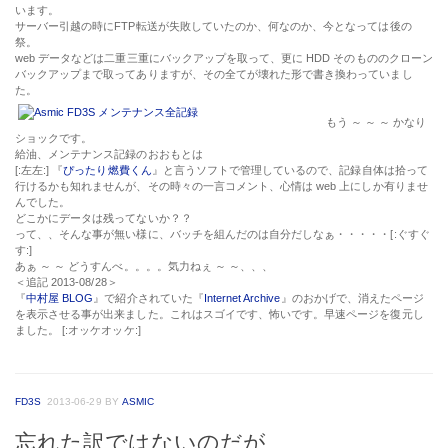
います。
サーバー引越の時にFTP転送が失敗していたのか、何なのか、今となっては後の
祭。
web データなどは二重三重にバックアップを取って、更に HDD そのもののクローン
バックアップまで取ってありますが、その全てが壊れた形で書き換わっていまし
た。
もう ～ ～ ～ かなり
ショックです。
給油、メンテナンス記録のおおもとは
[:左左:] 『
ぴったり燃費くん
』と言うソフトで管理しているので、記録自体は拾って
行けるかも知れませんが、その時々の一言コメント、心情は web 上にしか有りませ
んでした。
どこかにデータは残ってないか？？
って、、そんな事が無い様に、バッチを組んだのは自分だしなぁ・・・・・[:ぐすぐ
す:]
あぁ ～ ～ どうすんべ。。。。気力ねぇ ～ ～、、、
＜
追記 2013-08/28
＞
『
中村屋 BLOG
』で紹介されていた『
Internet Archive
』のおかげで、消えたページ
を表示させる事が出来ました。これはスゴイです、怖いです。早速ページを復元し
ました。 [:オッケオッケ:]
FD3S
2013-06-29
BY
ASMIC
忘れた訳ではないのだが