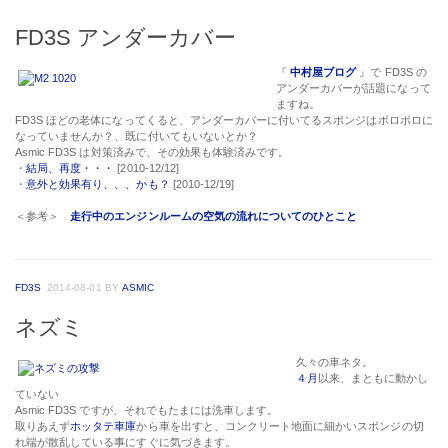
FD3S アンダーカバー
『
中村屋ブログ
』で FD3S の
アンダーカバーが話題になって
ますね。
FD3S ほどの老体になってくると、アンダーカバーに付いてるスポンジはボロボロに
なっていませんか？、既に付いてもいないとか？
Asmic FD3S は対策済みで、その効果も体験済みです。
・
結局、再度・・・
[2010-12/12]
・
意外と効果有り、、、かも？
[2010-12/19]
＜参考＞
走行中のエンジンルームの空気の流れについてのひとこと
FD3S
2014-08-01
BY
ASMIC
ネズミ
久々の車ネタ。
４月
以来、まともに動かし
ていない
Asmic FD3S ですが、それでもたまには洗車します。
取りあえず
ホッタテ車庫
から車を出すと、コンクリート地面に細かいスポンジの切
れ端が散乱している事にすぐに気づきます。