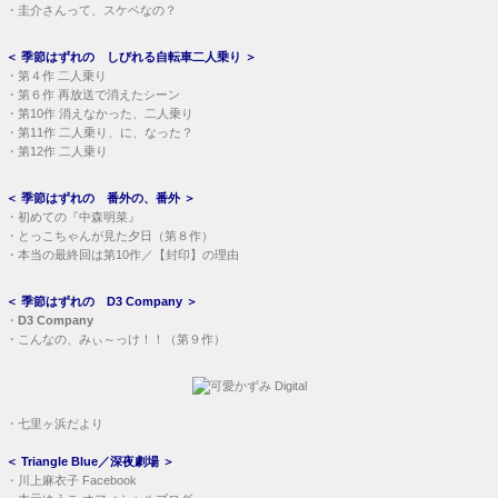
・
七里ヶ浜だより
＜
Triangle Blue／深夜劇場
＞
・
川上麻衣子 Facebook
・
木元ゆうこ オフィシャルブログ
・
山崎美貴 Instagram
＜
Asmic FD3S
＞
燃費記録
／
オイル交換記録
ROTARYJAPAN 掲示板
＜
北海道
＞ ＜
東北
＞ ＜
甲信越
＞ ＜
北陸
＞ ＜
中部
＞
＜
関西
＞＜
中国
＞ ＜
四国
＞ ＜
九州
＞ ＜
沖縄
＞
＜
FreeTalk（関東）
＞ ＜
RotaryRoom
＞
-------------------------- Link --------------------------
RECHARGE
Project Phoenix