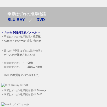
・
季節はずれの海岸物語
自作 Blu-ray
・
季節はずれの海岸物語
自作 DVD
Asmic
プロフィール
カテゴリー
FD3S
(24)
FD3S EcoCpu-V
(14)
FD3S EcoCpu
(15)
FD3S ノーマル ECU
(4)
N3G1-18-881B
(4)