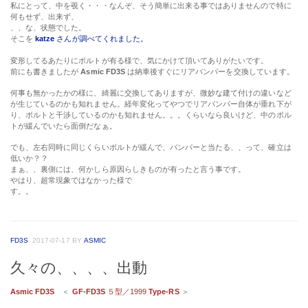
私にとって、中を覗く・・・なんぞ、そう簡単に出来る事ではありませんので特に
何もせず、出来ず、
、、な、状態でした。
そこを
katze
さんが調べてくれました。
変形してるあたりにボルトが有る様で、気にかけて頂いてありがたいです。
前にも書きましたが
Asmic FD3S
は納車後すぐにリアバンパーを交換しています。
何事も無かったかの様に、綺麗に交換してありますが、微妙な建て付けの違いなど
が生じているのかも知れません。経年変化ってやつでリアバンパー自体が垂れ下が
り、ボルトと干渉しているのかも知れません。。。くらいなら良いけど、中のボル
トが緩んでいたら面倒だなぁ。
でも、左右同時に同じくらいボルトが緩んで、バンパーと当たる、、って、確立は
低いか？？
まぁ、、裏側には、何かしら原因らしきものが有ったと言う事です。
やはり、超常現象ではなかった様で
す。。
FD3S
2017-07-17
BY
ASMIC
久々の、、、、出動
Asmic FD3S
＜
GF-FD3S
５型／1999
Type-RS
＞