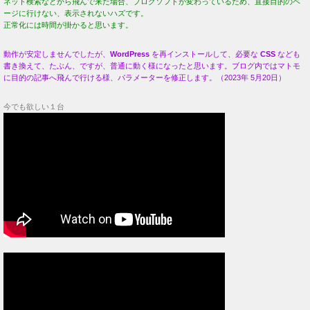
ネット検索などから飛んで来た場合、ブログソフトが変わっているため、直接目的のペ
ージに行けない、表示されないハズです。
正常化には時間が掛かると思います。
動作が安定しませんでしたが、
WordPress
を再インストールして、必要な
CSS
なども
書き換えて、たぶん、ですが、普通に動く様になったと思います。ブログ内ではマトモ
に目的の記事へ飛んで行ける様、パラメーターを修正します。（2023年 5月20日）
今でも欲しい１台