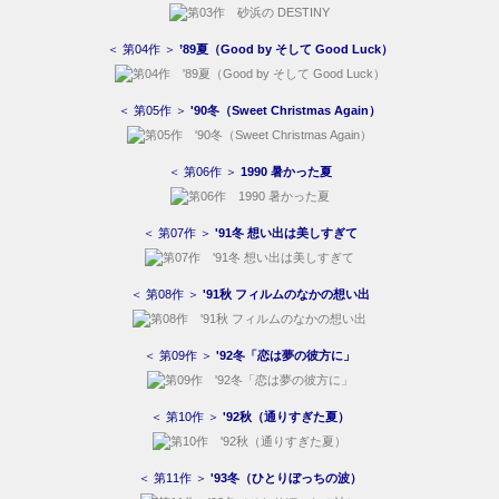
＜ 第04作 ＞
’89夏（Good by そして Good Luck）
＜ 第05作 ＞
'90冬（Sweet Christmas Again）
＜ 第06作 ＞
1990 暑かった夏
＜ 第07作 ＞
'91冬 想い出は美しすぎて
＜ 第08作 ＞
'91秋 フィルムのなかの想い出
＜ 第09作 ＞
'92冬「恋は夢の彼方に」
＜ 第10作 ＞
'92秋（通りすぎた夏）
＜ 第11作 ＞
'93冬（ひとりぼっちの波）