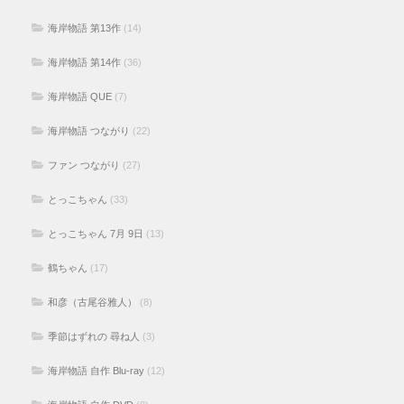
海岸物語 第13作
(14)
海岸物語 第14作
(36)
海岸物語 QUE
(7)
海岸物語 つながり
(22)
ファン つながり
(27)
とっこちゃん
(33)
とっこちゃん 7月 9日
(13)
鶴ちゃん
(17)
和彦（古尾谷雅人）
(8)
季節はずれの 尋ね人
(3)
海岸物語 自作 Blu-ray
(12)