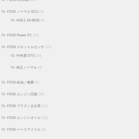
FD3S ノーマル ECU
(4)
N3G1-18-881B
(4)
FD3S Power FC
(21)
FD3S スロットルセンサ
(13)
中村屋 DTS
(10)
純正ノーマル
(3)
FD3S 給油／燃費
(4)
FD3S エンジン圧縮
(15)
FD3S プラグ／点火系
(21)
FD3S エンジンオイル
(12)
FD3S ベースアイドル
(5)