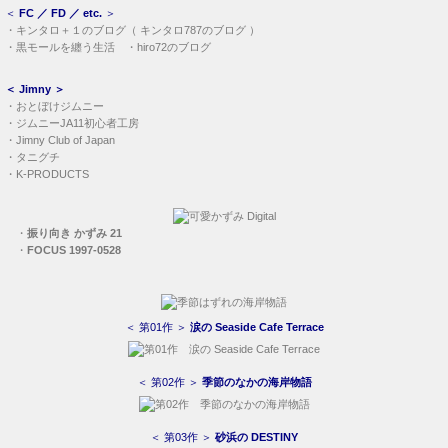
＜
FC ／ FD ／ etc.
＞
・
キンタロ＋１のブログ
（
キンタロ787のブログ
）
・
黒モールを纏う生活
・
hiro72のブログ
＜
Jimny
＞
・
おとぼけジムニー
・
ジムニーJA11初心者工房
・
Jimny Club of Japan
・
タニグチ
・
K-PRODUCTS
・
振り向き かずみ 21
・
FOCUS 1997-0528
＜ 第01作 ＞
涙の Seaside Cafe Terrace
＜ 第02作 ＞
季節のなかの海岸物語
＜ 第03作 ＞
砂浜の DESTINY