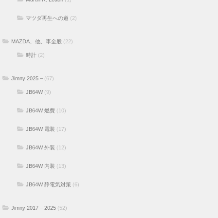
マツダ再生への道
(2)
MAZDA、他、車全般
(22)
時計
(2)
Jimny 2025 –
(67)
JB64W
(9)
JB64W 燃費
(10)
JB64W 電装
(17)
JB64W 外装
(12)
JB64W 内装
(13)
JB64W 静電気対策
(6)
Jimny 2017 – 2025
(52)