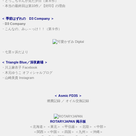
・
とっこちゃんが見た夕日（第８作）
・
本当の最終回は第10作／【封印】の理由
＜
季節はずれの D3 Company
＞
・
D3 Company
・
こんなの、みぃ～っけ！！（第９作）
・
七里ヶ浜だより
＜
Triangle Blue／深夜劇場
＞
・
川上麻衣子 Facebook
・
木元ゆうこ オフィシャルブログ
・
山崎美貴 Instagram
＜
Asmic FD3S
＞
燃費記録
／
オイル交換記録
ROTARYJAPAN 掲示板
＜
北海道
＞ ＜
東北
＞ ＜
甲信越
＞ ＜
北陸
＞ ＜
中部
＞
＜
関西
＞＜
中国
＞ ＜
四国
＞ ＜
九州
＞ ＜
沖縄
＞