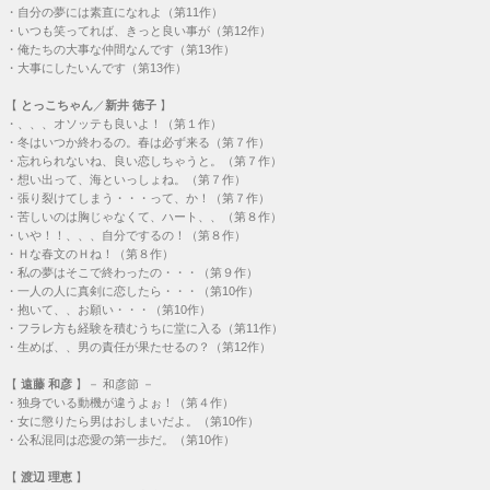
・
自分の夢には素直になれよ（第11作）
・
いつも笑ってれば、きっと良い事が（第12作）
・
俺たちの大事な仲間なんです（第13作）
・
大事にしたいんです（第13作）
【
とっこちゃん
／
新井 徳子
】
・
、、、オソッテも良いよ！（第１作）
・
冬はいつか終わるの。春は必ず来る（第７作）
・
忘れられないね、良い恋しちゃうと。（第７作）
・
想い出って、海といっしょね。（第７作）
・
張り裂けてしまう・・・って、か！（第７作）
・
苦しいのは胸じゃなくて、ハート、、（第８作）
・
いや！！、、、自分でするの！（第８作）
・
Ｈな春文のＨね！（第８作）
・
私の夢はそこで終わったの・・・（第９作）
・
一人の人に真剣に恋したら・・・（第10作）
・
抱いて、、お願い・・・（第10作）
・
フラレ方も経験を積むうちに堂に入る（第11作）
・
生めば、、男の責任が果たせるの？（第12作）
【
遠藤 和彦
】－ 和彦節 －
・
独身でいる動機が違うよぉ！（第４作）
・
女に懲りたら男はおしまいだよ。（第10作）
・
公私混同は恋愛の第一歩だ。（第10作）
【
渡辺 理恵
】