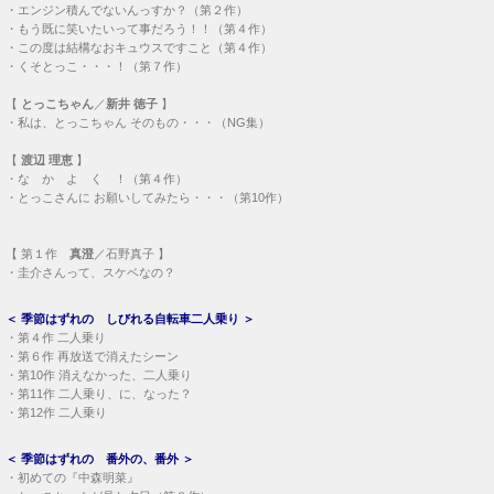
・
エンジン積んでないんっすか？（第２作）
・
もう既に笑いたいって事だろう！！（第４作）
・
この度は結構なおキュウスですこと（第４作）
・
くそとっこ・・・！（第７作）
【
とっこちゃん
／
新井 徳子
】
・
私は、とっこちゃん そのもの・・・（NG集）
【
渡辺 理恵
】
・
な か よ く ！（第４作）
・
とっこさんに お願いしてみたら・・・（第10作）
【
第１作
真澄
／石野真子 】
・
圭介さんって、スケベなの？
＜
季節はずれの しびれる自転車二人乗り
＞
・
第４作 二人乗り
・
第６作 再放送で消えたシーン
・
第10作 消えなかった、二人乗り
・
第11作 二人乗り、に、なった？
・
第12作 二人乗り
＜
季節はずれの 番外の、番外
＞
・
初めての『中森明菜』