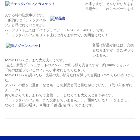
出来ますが、そんなやり方をす
る場合に、これらのパーツを注
文する時の注意事項です。
一般的には『
チェックバル
ブ
』と呼ばれていますが、
パーツリスト上では『
パイプ，エアー（N3A2-20-840B）
』です。
『
チェックバルブ
』もリスト上には有りますので、お間違えなく！
普通は部品が揃えば、交換
となりますが、まだやって
いません。
Asmic FD3S
は、まだ大丈夫そうです。
[:左左:] 新品ダッシュポットのダンパーの出っ張り具合ですが、約
8mm
くらい？
『
俺のは減っているの？
』の、参考にしてください。
Asmic FD3S
を調べたら、先端の丸い部分だけが減って全長は
7mm
くらい有りまし
た。
ダンパーの動き（重さ）なども、この新品と同じ様な感じでした。（取り外さずに
チェック）
何でもかんでも、あわてて交換、、、しなくても大丈夫と言う事です。
『
チェックバルブ
』も、まだ交換していません。。。面倒だしね！ [:ぎょぎょ:]
なので、題記の通り、今回は『
部 品 確 保
』のままです。