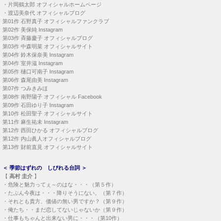
・
片岡鶴太郎 オフィシャルホームページ
・
渡辺美奈代 オフィシャルブログ
第01作
石野真子 オフィシャルファンクラブ
第02作
美保純 Instagram
第03作
斉藤慶子 オフィシャルブログ
第03作
中森明菜 オフィシャルサイト
第04作
鈴木保奈美 Instagram
第04作
室井滋 Instagram
第05作
樋口可南子 Instagram
第06作
森尾由美 Instagram
第07作
つみきみほ
第08作
南野陽子 オフィシャル Facebook
第09作
石田ゆり子 Instagram
第10作
松田聖子 オフィシャルサイト
第11作
麻生祐未 Instagram
第12作
西田ひかる オフィシャルブログ
第12作
内山眞人オフィシャルブログ
第13作
財前直見 オフィシャルサイト
＜
季節はずれの しびれる台詞
＞
【
高村 圭介
】
・
危険と魅力ってぇ～のはな・・・（第５作）
・
たぶん今夜は・・・降りそうにない。（第７作）
・
それとも貴方、価値の無い男ですか？（第９作）
・
俺たち・・まだ恋してないじゃないか（第９作）
・
仕事もちゃんと出来ない男に・・・（第10作）