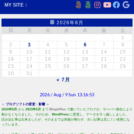
MY SITE：
2026年8月
日
月
火
水
木
金
土
1
2
3
4
5
6
7
8
9
10
11
12
13
14
15
16
17
18
19
20
21
22
23
24
25
26
27
28
29
30
31
« 7月
＜
ブログソフトの変更・影響
＞
2010年9月
から
2023年5月
まで
BlognPlus
で書いていたブログが、サーバー都合により
動かなくなりました。 そのため、
WordPress
に変更し、データを引っ越ししました。
読み込む事は出来ましたが、そのままでは体裁が整わず、古い記事は見にくい状態にな
っています。