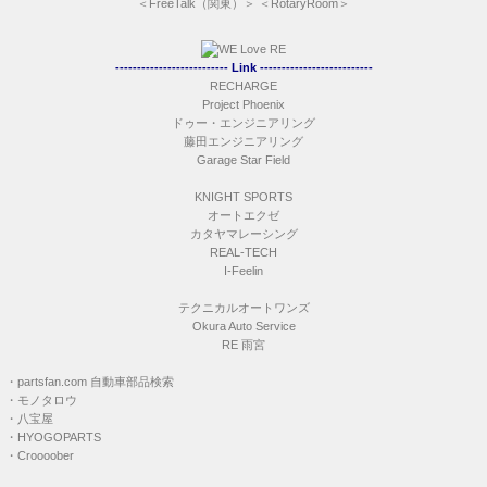
＜
FreeTalk（関東）
＞ ＜
RotaryRoom
＞
-------------------------- Link --------------------------
RECHARGE
Project Phoenix
ドゥー・エンジニアリング
藤田エンジニアリング
Garage Star Field
KNIGHT SPORTS
オートエクゼ
カタヤマレーシング
REAL-TECH
I-Feelin
テクニカルオートワンズ
Okura Auto Service
RE 雨宮
・
partsfan.com 自動車部品検索
・
モノタロウ
・
八宝屋
・
HYOGOPARTS
・
Croooober