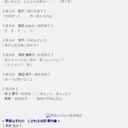
・
想い出とは、さよなら出来ない・・・（第７作）
【
第５作
明子
／樋口可南子 】
・
10年経つと、、、色々変わるのね
【
第８作
柴田 かおり
／南野陽子 】
・
す き で し た。
【
第９作
冴子
／中村あずさ 】
・
貴方も恋を敵に回すの？
【
第10作
岡村 優香子
／松田聖子 】
・
見なきゃいけない所が、違うんじゃない？
・
したくない？、私と。
【
第11作
渡辺 祥子
／麻生祐未 】
・
あいつは投げないよ。
【
第13作
】
・
村上 愛子
／室井滋・・・
来ないで、来ちゃダメ
・
里美
／ 財前直見・・・
最初が不純な恋は、、
＜
季節はずれの しびれる台詞 番外編
＞
【
高村 圭介
】