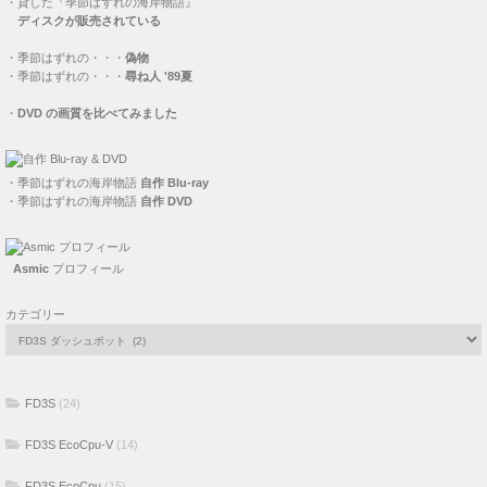
・
貸した『季節はずれの海岸物語』
ディスクが販売されている
・
季節はずれの・・・
偽物
・
季節はずれの・・・
尋ね人 '89夏
・
DVD の画質を比べてみました
・
季節はずれの海岸物語
自作 Blu-ray
・
季節はずれの海岸物語
自作 DVD
Asmic
プロフィール
カテゴリー
FD3S
(24)
FD3S EcoCpu-V
(14)
FD3S EcoCpu
(15)