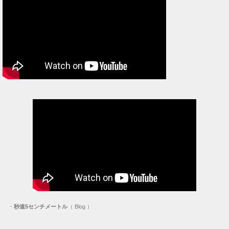
・
秒速5センチメートル
（ Blog ）