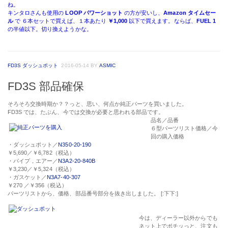
ね。
キンタロさんも使用の
LOOP パワーショット
の方が安いし、
Amazon タイムセー
ル
で ６本セットで買えば、１本あたり
￥1,000
以下で買えます。ならば、
FUEL 1
の半値以下。切り換えようかな。
FD3S ダッシュポット
2016-05-14
BY
ASMIC
FD3S 部品確保
そろそろ交換時期か？？っと、思い、何点か純正パーツを買いました。
FD3S
では、たぶん、今では交換が必要と思われる部品です。
品名／品番
６型パーツリスト価格／今
回の購入価格
・ダッシュポット／
N350-20-190
￥5,690／
￥6,782
（税込）
・パイプ，エアー／
N3A2-20-840B
￥3,230／
￥5,324
（税込）
・ガスケット／
N3A7-40-307
￥270 ／
￥356
（税込）
パーツリストから、価格、部品番号部分を抜き出しました。 [:下下:]
今は、ディーラー以外からでも
ネット上でポチッっと、注文も