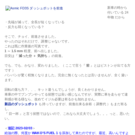
新車の時から
付いている
24
年物
だから
・先端が減って、全長が短くなっている
・反力も弱くなっている？
そこで、チョイ、前進させました。
やったのはそれだけで、調整じゃないです。
これは既に作業後の写真です。
1 ～ 1.5 mm
程度、前へ出しました。
目安は『
減った分 ＋ 気持ち
』の前進。
でも、でも、かなり、変わりました。（ ここで言う『
前
』とはピストンが出てる方
です ）
パンパンが驚く程無くなりました。完全に無くなったとは言いませんが、全く違い
ます。
回転の落ち方？、、、キット違うんでしょうが、良くわかりません。
車庫の中でブンブンやってる状態では良い感じなんですが、実際に車を走らせて違
和感が有る様なら、改めてイジル必要は有るかも知れません。
新品のダッシュポット
も持っていますが、前進出来る余裕（ 調整代 ）もまだ有る
し、
『 目一杯 』と言う状態ではないので、これなら大丈夫でしょう。。。っと、思いた
い。
＜
追記 2023-02/03
＞
給油の際、何度か
WAKO’S FUEL 1
を添加して来たのですが、最近、高いんですよ