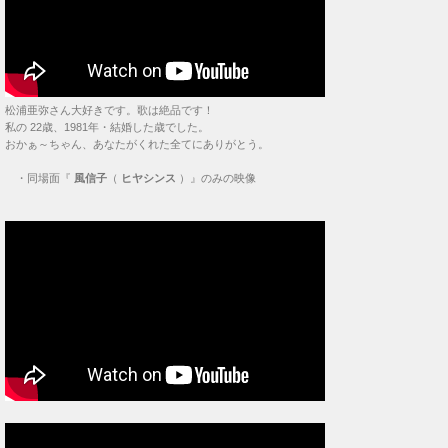
松浦亜弥さん大好きです。歌は絶品です！
私の 22歳、1981年・結婚した歳でした。
おかぁ～ちゃん、あなたがくれた全てにありがとう。
・
同場面『
風信子
（
ヒヤシンス
）』のみの映像