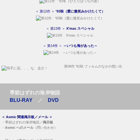
＜ 第12作 ＞
'93秋（愛に微笑みかけたくて）
＜ 第13作 ＞
X'mas スペシャル
＜ 第14作 ＞
～いつも海があった～
第08作 ’91秋 フィルムのなかの想い出
季節はずれの海岸物語
BLU-RAY
／
DVD
＜
Asmic 関連掲示板／メール
＞
・
季節はずれの海岸物語／
掲示板
・
Asmic へのメール
（問い合わせ）