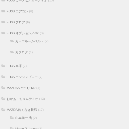
FD3S カーナビ／オーディオ
(13)
FD3S エアコン
(6)
FD3S ブロア
(6)
FD3S オプション／etc
(3)
カーゴルームベルト
(2)
カタログ
(1)
FD3S 車庫
(7)
FD3S エンジンブロー
(7)
MAZDASPEED／M2
(4)
おかぁ～ちゃんデミオ
(13)
MAZDA 飽くなき挑戦
(17)
山本健一 氏
(2)
Martin R. Leach
(1)