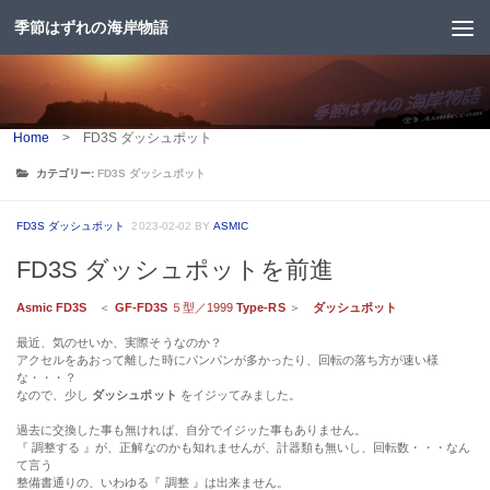
季節はずれの海岸物語
コンテンツへスキップ
Home
>
FD3S ダッシュポット
カテゴリー:
FD3S ダッシュポット
FD3S ダッシュポット
2023-02-02
BY
ASMIC
FD3S ダッシュポットを前進
Asmic FD3S
＜
GF-FD3S
５型／1999
Type-RS
＞
ダッシュポット
最近、気のせいか、実際そうなのか？
アクセルをあおって離した時にパンパンが多かったり、回転の落ち方が速い様
な・・・？
なので、少し
ダッシュポット
をイジッてみました。
過去に交換した事も無ければ、自分でイジッた事もありません。
『
調整する
』が、正解なのかも知れませんが、計器類も無いし、回転数・・・なん
て言う
整備書通りの、いわゆる『 調整 』は出来ません。