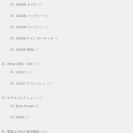
JA22W タイヤ
(2)
JA22W バッテリー
(3)
JA22W クーラント
(1)
JA22W ナビ／オーディオ
(4)
JA22W 車検
(7)
Jimny 2003 – 2017
(27)
JA11V
(17)
JA11V リフレッシュ
(10)
モデルコレクション
(19)
Enzo Ferrari
(2)
FD3S
(7)
季節はずれの海岸物語
(364)