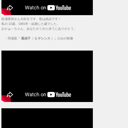
松浦亜弥さん大好きです。歌は絶品です！
私の 22歳、1981年・結婚した歳でした。
おかぁ～ちゃん、あなたがくれた全てにありがとう。
・
同場面『
風信子
（
ヒヤシンス
）』のみの映像