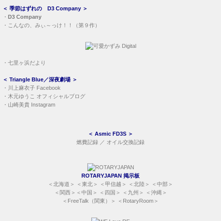
＜
季節はずれの D3 Company
＞
・
D3 Company
・
こんなの、みぃ～っけ！！（第９作）
・
七里ヶ浜だより
＜
Triangle Blue／深夜劇場
＞
・
川上麻衣子 Facebook
・
木元ゆうこ オフィシャルブログ
・
山崎美貴 Instagram
＜
Asmic FD3S
＞
燃費記録
／
オイル交換記録
ROTARYJAPAN 掲示板
＜
北海道
＞ ＜
東北
＞ ＜
甲信越
＞ ＜
北陸
＞ ＜
中部
＞
＜
関西
＞＜
中国
＞ ＜
四国
＞ ＜
九州
＞ ＜
沖縄
＞
＜
FreeTalk（関東）
＞ ＜
RotaryRoom
＞