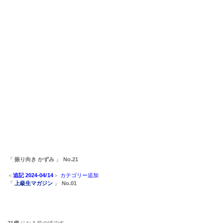
『
振り向き かずみ
』
No.21
＜
追記 2024-04/14
＞
カテゴリー追加
『
上級生マガジン
』
No.01
21歳
になる前の頃です。