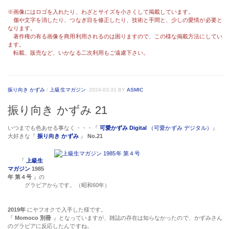
※画像にはロゴを入れたり、わざとサイズを小さくして掲載しています。
傷や文字を消したり、つなぎ目を修正したり、技術と手間と、少しの愛情が必要と
なります。
著作権の有る画像を商用利用されるのは困りますので、この様な掲載方法にしてい
ます。
転載、販売など、いかなる二次利用もご遠慮下さい。
振り向き かずみ
/
上級生マガジン
2024-03-31
BY
ASMIC
振り向き かずみ 21
いつまでも色あせる事なく・・・『
可愛かずみ Digital
（可愛かずみ デジタル）
』
大好きな『
振り向き かずみ
』
No.21
『
上級生
マガジン
1985
年 第４号
』の
グラビアからです。（昭和60年）
2019年
にヤフオクで入手した様です。
『
Momoco 別冊
』となっていますが、雑誌の存在は知らなかったので、かずみさん
のグラビアに反応したんですね。