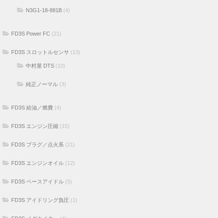
N3G1-18-881B
(4)
FD3S Power FC
(21)
FD3S スロットルセンサ
(13)
中村屋 DTS
(10)
純正ノーマル
(3)
FD3S 給油／燃費
(4)
FD3S エンジン圧縮
(15)
FD3S プラグ／点火系
(21)
FD3S エンジンオイル
(12)
FD3S ベースアイドル
(5)
FD3S アイドリング負圧
(1)