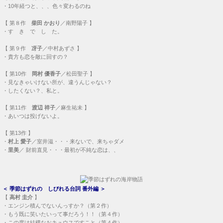
・
10年経つと、、、色々変わるのね
【
第８作
柴田 かおり
／南野陽子 】
・
す き で し た。
【
第９作
冴子
／中村あずさ 】
・
貴方も恋を敵に回すの？
【
第10作
岡村 優香子
／松田聖子 】
・
見なきゃいけない所が、違うんじゃない？
・
したくない？、私と。
【
第11作
渡辺 祥子
／麻生祐未 】
・
あいつは投げないよ。
【
第13作
】
・
村上 愛子
／室井滋・・・
来ないで、来ちゃダメ
・
里美
／ 財前直見・・・
最初が不純な恋は、、
＜
季節はずれの しびれる台詞 番外編
＞
【
高村 圭介
】
・
エンジン積んでないんっすか？（第２作）
・
もう既に笑いたいって事だろう！！（第４作）
・
この度は結構なおキュウスですこと（第４作）