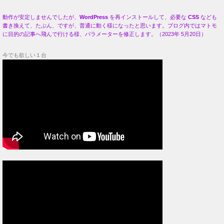
動作が安定しませんでしたが、
WordPress
を再インストールして、必要な
CSS
なども
書き換えて、たぶん、ですが、普通に動く様になったと思います。ブログ内ではマトモ
に目的の記事へ飛んで行ける様、パラメーターを修正します。（2023年 5月20日）
今でも欲しい１台