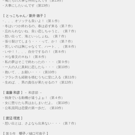
・
俺たちの大事な仲間なんです（第13作）
・
大事にしたいんです（第13作）
【
とっこちゃん
／
新井 徳子
】
・
、、、オソッテも良いよ！（第１作）
・
冬はいつか終わるの。春は必ず来る（第７作）
・
忘れられないね、良い恋しちゃうと。（第７作）
・
想い出って、海といっしょね。（第７作）
・
張り裂けてしまう・・・って、か！（第７作）
・
苦しいのは胸じゃなくて、ハート、、（第８作）
・
いや！！、、、自分でするの！（第８作）
・
Ｈな春文のＨね！（第８作）
・
私の夢はそこで終わったの・・・（第９作）
・
一人の人に真剣に恋したら・・・（第10作）
・
抱いて、、お願い・・・（第10作）
・
フラレ方も経験を積むうちに堂に入る（第11作）
・
生めば、、男の責任が果たせるの？（第12作）
【
遠藤 和彦
】－ 和彦節 －
・
独身でいる動機が違うよぉ！（第４作）
・
女に懲りたら男はおしまいだよ。（第10作）
・
公私混同は恋愛の第一歩だ。（第10作）
【
渡辺 理恵
】
・
想い出とは、さよなら出来ない・・・（第７作）
【
第５作
明子
／樋口可南子 】