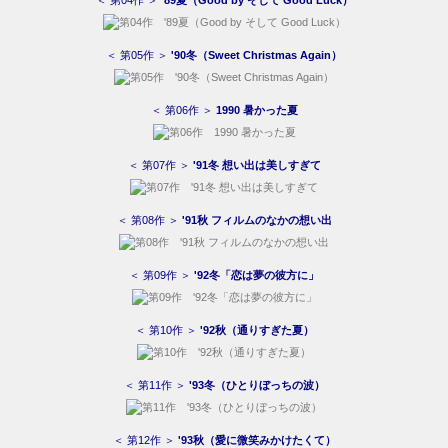
＜ 第04作 ＞
’89夏（Good by そして Good Luck）
＜ 第05作 ＞
'90冬（Sweet Christmas Again）
＜ 第06作 ＞
1990 暑かった夏
＜ 第07作 ＞
'91冬 想い出は美しすぎて
＜ 第08作 ＞
'91秋 フィルムのなかの想い出
＜ 第09作 ＞
'92冬「恋は夢の彼方に」
＜ 第10作 ＞
'92秋（通りすぎた夏）
＜ 第11作 ＞
'93冬（ひとりぼっちの波）
＜ 第12作 ＞
'93秋（愛に微笑みかけたくて）