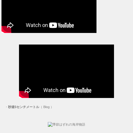
・
秒速5センチメートル
（ Blog ）