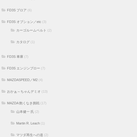
FD3S ブロア
(6)
FD3S オプション／etc
(3)
カーゴルームベルト
(2)
カタログ
(1)
FD3S 車庫
(7)
FD3S エンジンブロー
(7)
MAZDASPEED／M2
(4)
おかぁ～ちゃんデミオ
(13)
MAZDA 飽くなき挑戦
(17)
山本健一 氏
(2)
Martin R. Leach
(1)
マツダ再生への道
(2)