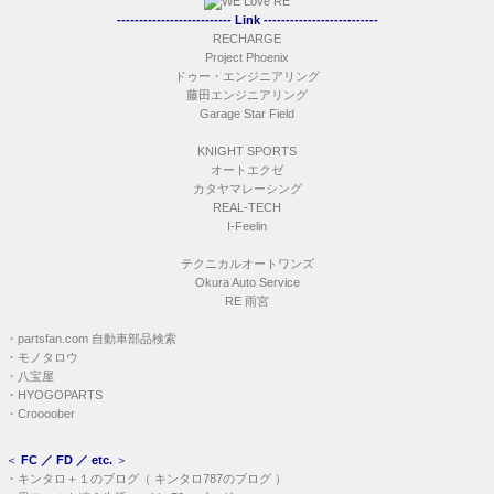
-------------------------- Link --------------------------
RECHARGE
Project Phoenix
ドゥー・エンジニアリング
藤田エンジニアリング
Garage Star Field
KNIGHT SPORTS
オートエクゼ
カタヤマレーシング
REAL-TECH
I-Feelin
テクニカルオートワンズ
Okura Auto Service
RE 雨宮
・
partsfan.com 自動車部品検索
・
モノタロウ
・
八宝屋
・
HYOGOPARTS
・
Croooober
＜
FC ／ FD ／ etc.
＞
・
キンタロ＋１のブログ
（
キンタロ787のブログ
）