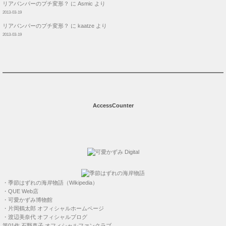
リアバンパーのプチ変形？
に
Asmic
より
2013-03-19
リアバンパーのプチ変形？
に
kaatze
より
2013-03-19
AccessCounter
・
季節はずれの海岸物語（Wikipedia）
・
QUE Web店
・
可愛かずみ博物館
・
片岡鶴太郎 オフィシャルホームページ
・
渡辺美奈代 オフィシャルブログ
第01作
石野真子 オフィシャルファンクラブ