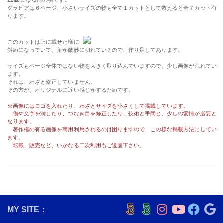
グラビアは６ページ、小さいサイズの物も全て１カットとして数えると全７カット有
ります。
このカットは上に載せた様に
斜めになっていて、角が微妙に切れているので、作り足してあります。
サイズもページ全体ではない物を大きく取り込んでいますので、少し画像が荒れてい
ます。
それは、わざと修正していません。
その方が、オリジナルに近い感じがするためです。
※画像にはロゴを入れたり、わざとサイズを小さくして掲載しています。
傷や文字を消したり、つなぎ目を修正したり、技術と手間と、少しの愛情が必要と
なります。
著作権の有る画像を商用利用されるのは困りますので、この様な掲載方法にしてい
ます。
転載、販売など、いかなる二次利用もご遠慮下さい。
MY SITE：