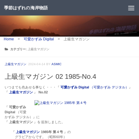
季節はずれの海岸物語
コンテンツへスキップ
Home
>
可愛かずみ Digital
>
上級生マガジン
カテゴリー:
上級生マガジン
上級生マガジン
2024-04-14
BY
ASMIC
上級生マガジン 02 1985-No.4
いつまでも色あせる事なく・・・『
可愛かずみ Digital
（可愛かずみ デジタル）
』
『
上級生マガジン
』
No.02
『
可愛かずみ
Digital
（可愛
かずみ デジタル）』に
『
上級生マガジン
』を追加しました。
『
上級生マガジン
1985年 第４号
』の
グラビアからです。（昭和60年）