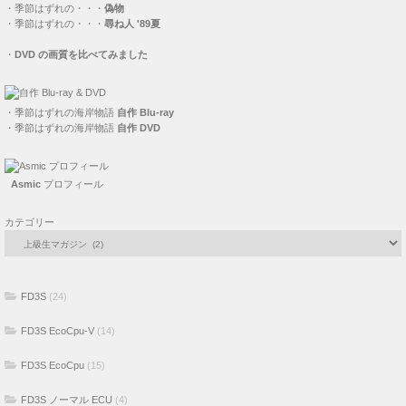
・
季節はずれの・・・
偽物
・
季節はずれの・・・
尋ね人 '89夏
・
DVD の画質を比べてみました
・
季節はずれの海岸物語
自作 Blu-ray
・
季節はずれの海岸物語
自作 DVD
Asmic
プロフィール
カテゴリー
FD3S
(24)
FD3S EcoCpu-V
(14)
FD3S EcoCpu
(15)
FD3S ノーマル ECU
(4)