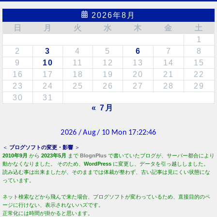
2026年8月
日
月
火
水
木
金
土
1
2
3
4
5
6
7
8
9
10
11
12
13
14
15
16
17
18
19
20
21
22
23
24
25
26
27
28
29
30
31
« 7月
＜
ブログソフトの変更・影響
＞
2010年9月
から
2023年5月
まで
BlognPlus
で書いていたブログが、サーバー都合により
動かなくなりました。 そのため、
WordPress
に変更し、データを引っ越ししました。
読み込む事は出来ましたが、そのままでは体裁が整わず、古い記事は見にくい状態にな
っています。
ネット検索などから飛んで来た場合、ブログソフトが変わっているため、直接目的のペ
ージに行けない、表示されないハズです。
正常化には時間が掛かると思います。