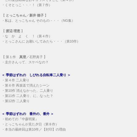
・
くそとっこ・・・！（第７作）
【
とっこちゃん
／
新井 徳子
】
・
私は、とっこちゃん そのもの・・・（NG集）
【
渡辺 理恵
】
・
な か よ く ！（第４作）
・
とっこさんに お願いしてみたら・・・（第10作）
【
第１作
真澄
／石野真子 】
・
圭介さんって、スケベなの？
＜
季節はずれの しびれる自転車二人乗り
＞
・
第４作 二人乗り
・
第６作 再放送で消えたシーン
・
第10作 消えなかった、二人乗り
・
第11作 二人乗り、に、なった？
・
第12作 二人乗り
＜
季節はずれの 番外の、番外
＞
・
初めての『中森明菜』
・
とっこちゃんが見た夕日（第８作）
・
本当の最終回は第10作／【封印】の理由