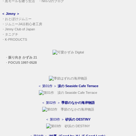
・
黒モールを纏う生活
・
hiro72のブログ
＜
Jimny
＞
・
おとぼけジムニー
・
ジムニーJA11初心者工房
・
Jimny Club of Japan
・
タニグチ
・
K-PRODUCTS
・
振り向き かずみ 21
・
FOCUS 1997-0528
＜ 第01作 ＞
涙の Seaside Cafe Terrace
＜ 第02作 ＞
季節のなかの海岸物語
＜ 第03作 ＞
砂浜の DESTINY