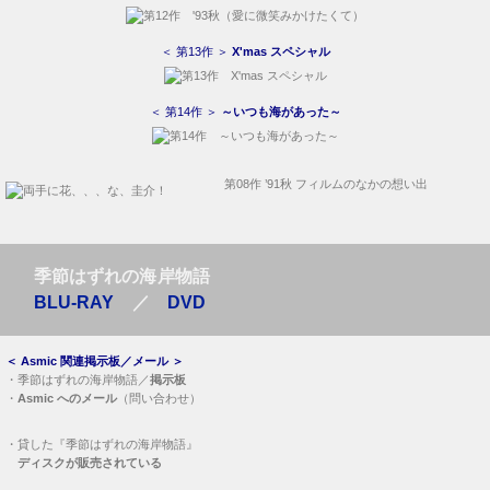
＜ 第13作 ＞
X'mas スペシャル
＜ 第14作 ＞
～いつも海があった～
第08作 ’91秋 フィルムのなかの想い出
季節はずれの海岸物語
BLU-RAY
／
DVD
＜
Asmic 関連掲示板／メール
＞
・
季節はずれの海岸物語／
掲示板
・
Asmic へのメール
（問い合わせ）
・
貸した『季節はずれの海岸物語』
ディスクが販売されている