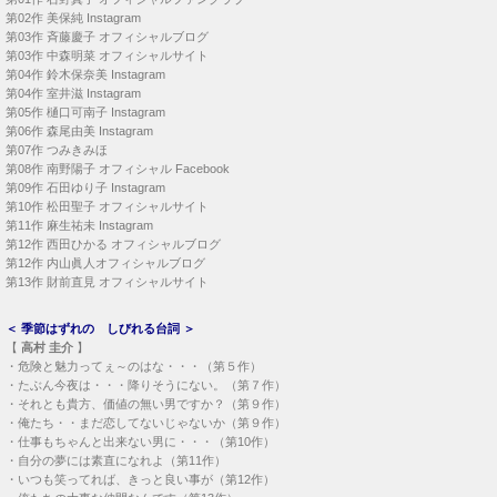
第02作
美保純 Instagram
第03作
斉藤慶子 オフィシャルブログ
第03作
中森明菜 オフィシャルサイト
第04作
鈴木保奈美 Instagram
第04作
室井滋 Instagram
第05作
樋口可南子 Instagram
第06作
森尾由美 Instagram
第07作
つみきみほ
第08作
南野陽子 オフィシャル Facebook
第09作
石田ゆり子 Instagram
第10作
松田聖子 オフィシャルサイト
第11作
麻生祐未 Instagram
第12作
西田ひかる オフィシャルブログ
第12作
内山眞人オフィシャルブログ
第13作
財前直見 オフィシャルサイト
＜
季節はずれの しびれる台詞
＞
【
高村 圭介
】
・
危険と魅力ってぇ～のはな・・・（第５作）
・
たぶん今夜は・・・降りそうにない。（第７作）
・
それとも貴方、価値の無い男ですか？（第９作）
・
俺たち・・まだ恋してないじゃないか（第９作）
・
仕事もちゃんと出来ない男に・・・（第10作）
・
自分の夢には素直になれよ（第11作）
・
いつも笑ってれば、きっと良い事が（第12作）