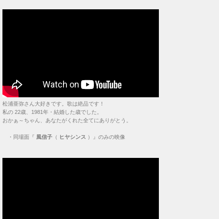
松浦亜弥さん大好きです。歌は絶品です！
私の 22歳、1981年・結婚した歳でした。
おかぁ～ちゃん、あなたがくれた全てにありがとう。
・
同場面『
風信子
（
ヒヤシンス
）』のみの映像