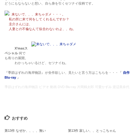
どうにもならないと想い、自ら身を引くセツナイ役柄です。
来ないで、、、来ちゃダメ・・・。
私の所に来て何をしてくれるんですか？
圭介さんには、
人妻との不倫なんて似合わないわよ、、ね。
X’masス
ペシャル
何で
も有りの展開。
わかっちゃいるけど、セツナイね。
『季節はずれの海岸物語』が全作欲しい、見たいと言う方はこちらを・・・『
自作
Blu-ray
』
季節はずれの海岸物語 ビデオ 動画 DVD Blu-ray 片岡鶴太郎 可愛かずみ 渡辺美奈代
おすすめ
第13作 なぜか、、、、無い
第13作 寂しい、、とっこちゃん