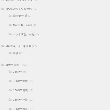
MAZDA 飽くなき挑戦
(17)
山本健一 氏
(2)
Martin R. Leach
(1)
マツダ再生への道
(2)
MAZDA、他、車全般
(22)
時計
(2)
Jimny 2025 –
(67)
JB64W
(9)
JB64W 燃費
(10)
JB64W 電装
(17)
JB64W 外装
(12)
JB64W 内装
(13)