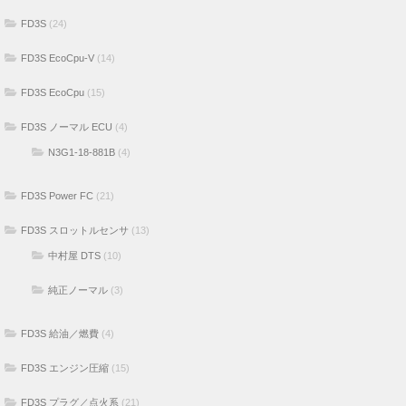
FD3S
(24)
FD3S EcoCpu-V
(14)
FD3S EcoCpu
(15)
FD3S ノーマル ECU
(4)
N3G1-18-881B
(4)
FD3S Power FC
(21)
FD3S スロットルセンサ
(13)
中村屋 DTS
(10)
純正ノーマル
(3)
FD3S 給油／燃費
(4)
FD3S エンジン圧縮
(15)
FD3S プラグ／点火系
(21)