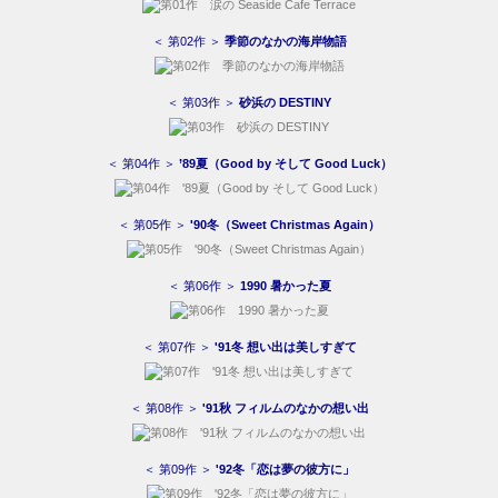
＜ 第02作 ＞
季節のなかの海岸物語
＜ 第03作 ＞
砂浜の DESTINY
＜ 第04作 ＞
’89夏（Good by そして Good Luck）
＜ 第05作 ＞
'90冬（Sweet Christmas Again）
＜ 第06作 ＞
1990 暑かった夏
＜ 第07作 ＞
'91冬 想い出は美しすぎて
＜ 第08作 ＞
'91秋 フィルムのなかの想い出
＜ 第09作 ＞
'92冬「恋は夢の彼方に」