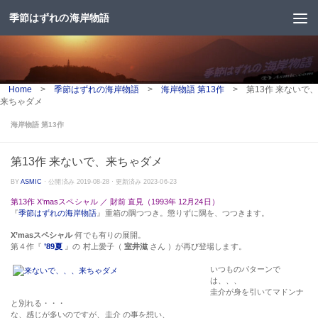
季節はずれの海岸物語
コンテンツへスキップ
Home
>
季節はずれの海岸物語
>
海岸物語 第13作
>
第13作 来ないで、
来ちゃダメ
海岸物語 第13作
第13作 来ないで、来ちゃダメ
BY
ASMIC
· 公開済み
2019-08-28
· 更新済み
2023-06-23
第13作 X’masスペシャル ／ 財前 直見（1993年 12月24日）
『
季節はずれの海岸物語
』重箱の隅つつき。懲りずに隅を、つつきます。
X’masスペシャル
何でも有りの展開。
第４作『
’89夏
』の 村上愛子（
室井滋
さん ）が再び登場します。
いつものパターンで
は、、、
圭介が身を引いてマドンナ
と別れる・・・
な、感じが多いのですが、圭介 の事を想い、