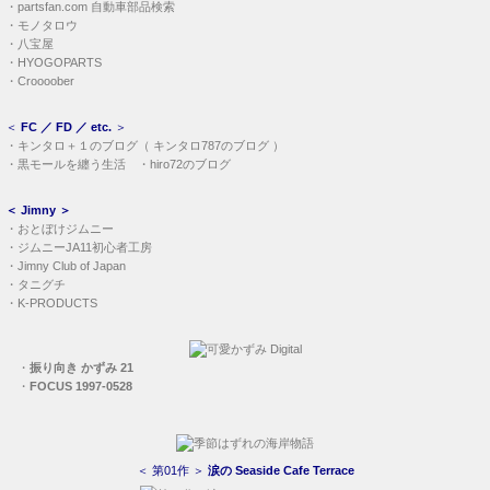
・
partsfan.com 自動車部品検索
・
モノタロウ
・
八宝屋
・
HYOGOPARTS
・
Croooober
＜
FC ／ FD ／ etc.
＞
・
キンタロ＋１のブログ
（
キンタロ787のブログ
）
・
黒モールを纏う生活
・
hiro72のブログ
＜
Jimny
＞
・
おとぼけジムニー
・
ジムニーJA11初心者工房
・
Jimny Club of Japan
・
タニグチ
・
K-PRODUCTS
・
振り向き かずみ 21
・
FOCUS 1997-0528
＜ 第01作 ＞
涙の Seaside Cafe Terrace