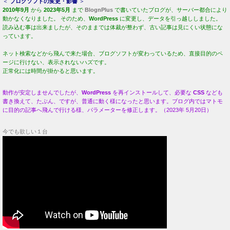
＜
ブログソフトの変更・影響
＞
2010年9月
から
2023年5月
まで
BlognPlus
で書いていたブログが、サーバー都合により
動かなくなりました。 そのため、
WordPress
に変更し、データを引っ越ししました。
読み込む事は出来ましたが、そのままでは体裁が整わず、古い記事は見にくい状態にな
っています。
ネット検索などから飛んで来た場合、ブログソフトが変わっているため、直接目的のペ
ージに行けない、表示されないハズです。
正常化には時間が掛かると思います。
動作が安定しませんでしたが、
WordPress
を再インストールして、必要な
CSS
なども
書き換えて、たぶん、ですが、普通に動く様になったと思います。ブログ内ではマトモ
に目的の記事へ飛んで行ける様、パラメーターを修正します。（2023年 5月20日）
今でも欲しい１台