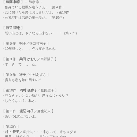
【
遠藤 和彦
】－ 和彦節 －
・
独身でいる動機が違うよぉ！（第４作）
・
女に懲りたら男はおしまいだよ。（第10作）
・
公私混同は恋愛の第一歩だ。（第10作）
【
渡辺 理恵
】
・
想い出とは、さよなら出来ない・・・（第７作）
【
第５作
明子
／樋口可南子 】
・
10年経つと、、、色々変わるのね
【
第８作
柴田 かおり
／南野陽子 】
・
す き で し た。
【
第９作
冴子
／中村あずさ 】
・
貴方も恋を敵に回すの？
【
第10作
岡村 優香子
／松田聖子 】
・
見なきゃいけない所が、違うんじゃない？
・
したくない？、私と。
【
第11作
渡辺 祥子
／麻生祐未 】
・
あいつは投げないよ。
【
第13作
】
・
村上 愛子
／室井滋・・・
来ないで、来ちゃダメ
・
里美
／ 財前直見・・・
最初が不純な恋は、、