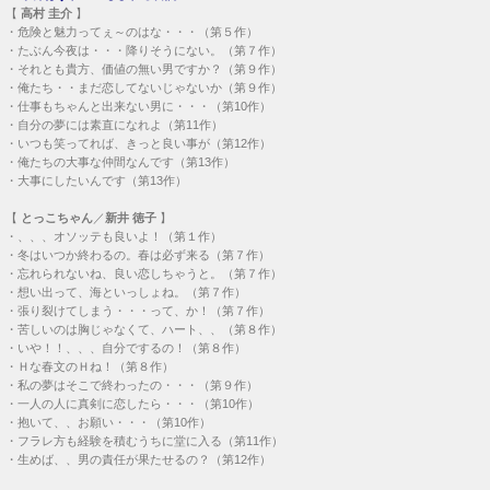
【
高村 圭介
】
・
危険と魅力ってぇ～のはな・・・（第５作）
・
たぶん今夜は・・・降りそうにない。（第７作）
・
それとも貴方、価値の無い男ですか？（第９作）
・
俺たち・・まだ恋してないじゃないか（第９作）
・
仕事もちゃんと出来ない男に・・・（第10作）
・
自分の夢には素直になれよ（第11作）
・
いつも笑ってれば、きっと良い事が（第12作）
・
俺たちの大事な仲間なんです（第13作）
・
大事にしたいんです（第13作）
【
とっこちゃん
／
新井 徳子
】
・
、、、オソッテも良いよ！（第１作）
・
冬はいつか終わるの。春は必ず来る（第７作）
・
忘れられないね、良い恋しちゃうと。（第７作）
・
想い出って、海といっしょね。（第７作）
・
張り裂けてしまう・・・って、か！（第７作）
・
苦しいのは胸じゃなくて、ハート、、（第８作）
・
いや！！、、、自分でするの！（第８作）
・
Ｈな春文のＨね！（第８作）
・
私の夢はそこで終わったの・・・（第９作）
・
一人の人に真剣に恋したら・・・（第10作）
・
抱いて、、お願い・・・（第10作）
・
フラレ方も経験を積むうちに堂に入る（第11作）
・
生めば、、男の責任が果たせるの？（第12作）