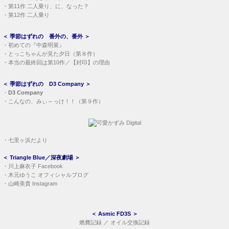
・
第11作 二人乗り、に、なった？
・
第12作 二人乗り
＜
季節はずれの 番外の、番外
＞
・
初めての『中森明菜』
・
とっこちゃんが見た夕日（第８作）
・
本当の最終回は第10作／【封印】の理由
＜
季節はずれの D3 Company
＞
・
D3 Company
・
こんなの、みぃ～っけ！！（第９作）
・
七里ヶ浜だより
＜
Triangle Blue／深夜劇場
＞
・
川上麻衣子 Facebook
・
木元ゆうこ オフィシャルブログ
・
山崎美貴 Instagram
＜
Asmic FD3S
＞
燃費記録
／
オイル交換記録