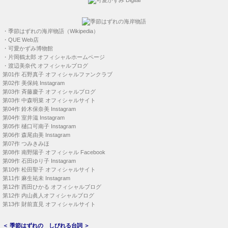
・
季節はずれの海岸物語（Wikipedia）
・
QUE Web店
・
可愛かずみ博物館
・
片岡鶴太郎 オフィシャルホームページ
・
渡辺美奈代 オフィシャルブログ
第01作
石野真子 オフィシャルファンクラブ
第02作
美保純 Instagram
第03作
斉藤慶子 オフィシャルブログ
第03作
中森明菜 オフィシャルサイト
第04作
鈴木保奈美 Instagram
第04作
室井滋 Instagram
第05作
樋口可南子 Instagram
第06作
森尾由美 Instagram
第07作
つみきみほ
第08作
南野陽子 オフィシャル Facebook
第09作
石田ゆり子 Instagram
第10作
松田聖子 オフィシャルサイト
第11作
麻生祐未 Instagram
第12作
西田ひかる オフィシャルブログ
第12作
内山眞人オフィシャルブログ
第13作
財前直見 オフィシャルサイト
＜
季節はずれの しびれる台詞
＞