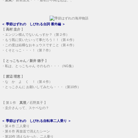
＜
季節はずれの しびれる台詞 番外編
＞
【
高村 圭介
】
・
エンジン積んでないんっすか？（第２作）
・
もう既に笑いたいって事だろう！！（第４作）
・
この度は結構なおキュウスですこと（第４作）
・
くそとっこ・・・！（第７作）
【
とっこちゃん
／
新井 徳子
】
・
私は、とっこちゃん そのもの・・・（NG集）
【
渡辺 理恵
】
・
な か よ く ！（第４作）
・
とっこさんに お願いしてみたら・・・（第10作）
【
第１作
真澄
／石野真子 】
・
圭介さんって、スケベなの？
＜
季節はずれの しびれる自転車二人乗り
＞
・
第４作 二人乗り
・
第６作 再放送で消えたシーン
・
第10作 消えなかった、二人乗り