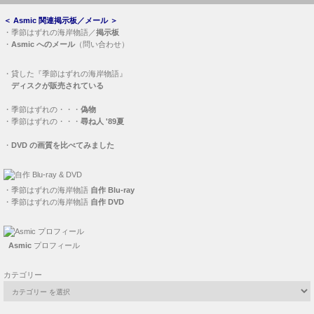
＜
Asmic 関連掲示板／メール
＞
・
季節はずれの海岸物語／
掲示板
・
Asmic へのメール
（問い合わせ）
・
貸した『季節はずれの海岸物語』
ディスクが販売されている
・
季節はずれの・・・
偽物
・
季節はずれの・・・
尋ね人 '89夏
・
DVD の画質を比べてみました
・
季節はずれの海岸物語
自作 Blu-ray
・
季節はずれの海岸物語
自作 DVD
Asmic
プロフィール
カテゴリー