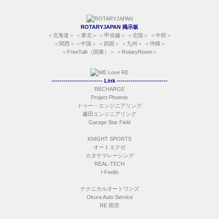
ROTARYJAPAN 掲示板
＜
北海道
＞ ＜
東北
＞ ＜
甲信越
＞ ＜
北陸
＞ ＜
中部
＞
＜
関西
＞＜
中国
＞ ＜
四国
＞ ＜
九州
＞ ＜
沖縄
＞
＜
FreeTalk（関東）
＞ ＜
RotaryRoom
＞
-------------------------- Link --------------------------
RECHARGE
Project Phoenix
ドゥー・エンジニアリング
藤田エンジニアリング
Garage Star Field
KNIGHT SPORTS
オートエクゼ
カタヤマレーシング
REAL-TECH
I-Feelin
テクニカルオートワンズ
Okura Auto Service
RE 雨宮