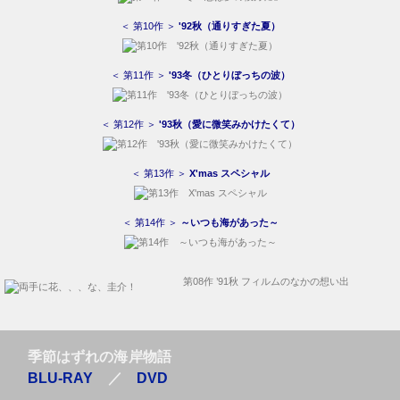
＜ 第10作 ＞
'92秋（通りすぎた夏）
＜ 第11作 ＞
'93冬（ひとりぼっちの波）
＜ 第12作 ＞
'93秋（愛に微笑みかけたくて）
＜ 第13作 ＞
X'mas スペシャル
＜ 第14作 ＞
～いつも海があった～
第08作 ’91秋 フィルムのなかの想い出
季節はずれの海岸物語
BLU-RAY
／
DVD