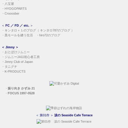
・
八宝屋
・
HYOGOPARTS
・
Croooober
＜
FC ／ FD ／ etc.
＞
・
キンタロ＋１のブログ
（
キンタロ787のブログ
）
・
黒モールを纏う生活
・
hiro72のブログ
＜
Jimny
＞
・
おとぼけジムニー
・
ジムニーJA11初心者工房
・
Jimny Club of Japan
・
タニグチ
・
K-PRODUCTS
・
振り向き かずみ 21
・
FOCUS 1997-0528
＜ 第01作 ＞
涙の Seaside Cafe Terrace