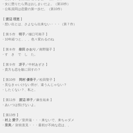
・
女に懲りたら男はおしまいだよ。（第10作）
・
公私混同は恋愛の第一歩だ。（第10作）
【
渡辺 理恵
】
・
想い出とは、さよなら出来ない・・・（第７作）
【
第５作
明子
／樋口可南子 】
・
10年経つと、、、色々変わるのね
【
第８作
柴田 かおり
／南野陽子 】
・
す き で し た。
【
第９作
冴子
／中村あずさ 】
・
貴方も恋を敵に回すの？
【
第10作
岡村 優香子
／松田聖子 】
・
見なきゃいけない所が、違うんじゃない？
・
したくない？、私と。
【
第11作
渡辺 祥子
／麻生祐未 】
・
あいつは投げないよ。
【
第13作
】
・
村上 愛子
／室井滋・・・
来ないで、来ちゃダメ
・
里美
／ 財前直見・・・
最初が不純な恋は、、