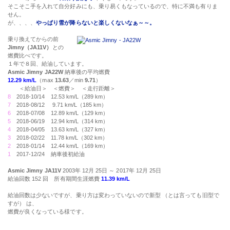
そこそこ手を入れて自分好みにも、乗り易くもなっているので、特に不満も有りま
せん。
が、、、、
やっぱり雪が降らないと楽しくないなぁ～～。
乗り換えてからの前
Jimny（JA11V）
との
燃費比べです。
１年で８回、給油しています。
Asmic Jimny JA22W
納車後の平均燃費
12.29 km/L
（max
13.63
／min
9.71
）
＜給油日＞ ＜燃費＞ ＜走行距離＞
8
2018-10/14
12.53
km/L（289 km）
7
2018-08/12
9.71
km/L（185 km）
6
2018-07/08
12.89
km/L（129 km）
5
2018-06/19
12.94
km/L（314 km）
4
2018-04/05
13.63
km/L（327 km）
3
2018-02/22
11.78
km/L（302 km）
2
2018-01/14
12.44
km/L（169 km）
1
2017-12/24 納車後初給油
Asmic Jimny JA11V
2003年 12月 25日 ～ 2017年 12月 25日
給油回数 152 回 所有期間生涯燃費
11.39 km/L
給油回数は少ないですが、乗り方は変わっていないので新型 （とは言っても旧型で
すが） は、
燃費が良くなっている様です。