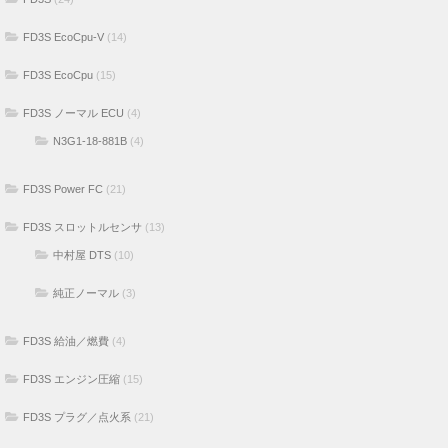
FD3S EcoCpu-V
(14)
FD3S EcoCpu
(15)
FD3S ノーマル ECU
(4)
N3G1-18-881B
(4)
FD3S Power FC
(21)
FD3S スロットルセンサ
(13)
中村屋 DTS
(10)
純正ノーマル
(3)
FD3S 給油／燃費
(4)
FD3S エンジン圧縮
(15)
FD3S プラグ／点火系
(21)