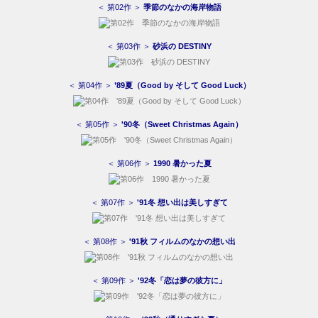
＜ 第02作 ＞
季節のなかの海岸物語
＜ 第03作 ＞
砂浜の DESTINY
＜ 第04作 ＞
’89夏（Good by そして Good Luck）
＜ 第05作 ＞
'90冬（Sweet Christmas Again）
＜ 第06作 ＞
1990 暑かった夏
＜ 第07作 ＞
'91冬 想い出は美しすぎて
＜ 第08作 ＞
'91秋 フィルムのなかの想い出
＜ 第09作 ＞
'92冬「恋は夢の彼方に」