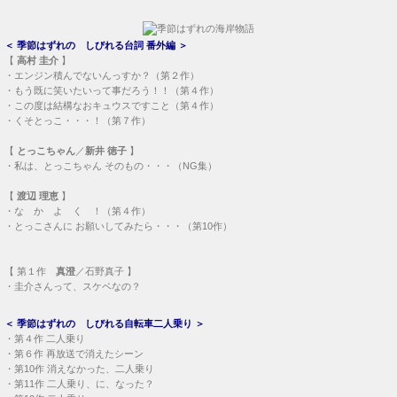
＜
季節はずれの しびれる台詞 番外編
＞
【
高村 圭介
】
・
エンジン積んでないんっすか？（第２作）
・
もう既に笑いたいって事だろう！！（第４作）
・
この度は結構なおキュウスですこと（第４作）
・
くそとっこ・・・！（第７作）
【
とっこちゃん
／
新井 徳子
】
・
私は、とっこちゃん そのもの・・・（NG集）
【
渡辺 理恵
】
・
な か よ く ！（第４作）
・
とっこさんに お願いしてみたら・・・（第10作）
【
第１作
真澄
／石野真子 】
・
圭介さんって、スケベなの？
＜
季節はずれの しびれる自転車二人乗り
＞
・
第４作 二人乗り
・
第６作 再放送で消えたシーン
・
第10作 消えなかった、二人乗り
・
第11作 二人乗り、に、なった？