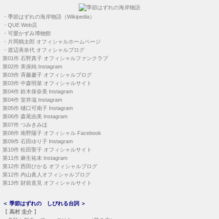
・
季節はずれの海岸物語（Wikipedia）
・
QUE Web店
・
可愛かずみ博物館
・
片岡鶴太郎 オフィシャルホームページ
・
渡辺美奈代 オフィシャルブログ
第01作
石野真子 オフィシャルファンクラブ
第02作
美保純 Instagram
第03作
斉藤慶子 オフィシャルブログ
第03作
中森明菜 オフィシャルサイト
第04作
鈴木保奈美 Instagram
第04作
室井滋 Instagram
第05作
樋口可南子 Instagram
第06作
森尾由美 Instagram
第07作
つみきみほ
第08作
南野陽子 オフィシャル Facebook
第09作
石田ゆり子 Instagram
第10作
松田聖子 オフィシャルサイト
第11作
麻生祐未 Instagram
第12作
西田ひかる オフィシャルブログ
第12作
内山眞人オフィシャルブログ
第13作
財前直見 オフィシャルサイト
＜
季節はずれの しびれる台詞
＞
【
高村 圭介
】