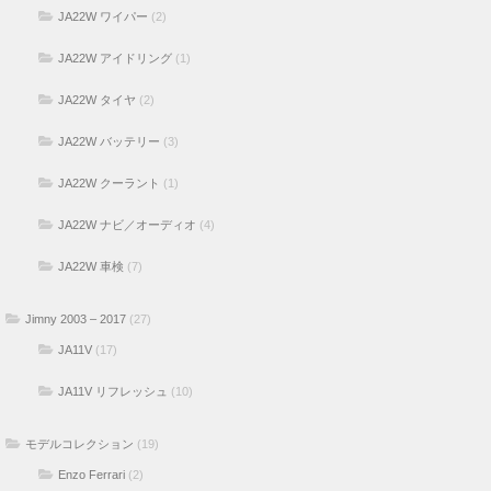
JA22W ワイパー
(2)
JA22W アイドリング
(1)
JA22W タイヤ
(2)
JA22W バッテリー
(3)
JA22W クーラント
(1)
JA22W ナビ／オーディオ
(4)
JA22W 車検
(7)
Jimny 2003 – 2017
(27)
JA11V
(17)
JA11V リフレッシュ
(10)
モデルコレクション
(19)
Enzo Ferrari
(2)