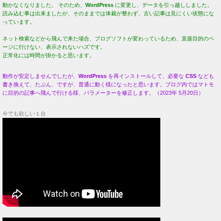
動かなくなりました。 そのため、
WordPress
に変更し、データを引っ越ししました。
読み込む事は出来ましたが、そのままでは体裁が整わず、古い記事は見にくい状態にな
っています。
ネット検索などから飛んで来た場合、ブログソフトが変わっているため、直接目的のペ
ージに行けない、表示されないハズです。
正常化には時間が掛かると思います。
動作が安定しませんでしたが、
WordPress
を再インストールして、必要な
CSS
なども
書き換えて、たぶん、ですが、普通に動く様になったと思います。ブログ内ではマトモ
に目的の記事へ飛んで行ける様、パラメーターを修正します。（2023年 5月20日）
今でも欲しい１台