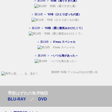
＜ 第10作 ＞
'92秋（通りすぎた夏）
＜ 第11作 ＞
'93冬（ひとりぼっちの波）
＜ 第12作 ＞
'93秋（愛に微笑みかけたくて）
＜ 第13作 ＞
X'mas スペシャル
＜ 第14作 ＞
～いつも海があった～
第08作 ’91秋 フィルムのなかの想い出
季節はずれの海岸物語
BLU-RAY
／
DVD