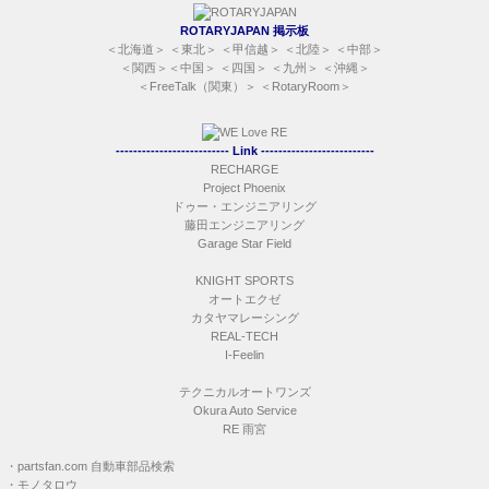
ROTARYJAPAN 掲示板
＜
北海道
＞ ＜
東北
＞ ＜
甲信越
＞ ＜
北陸
＞ ＜
中部
＞
＜
関西
＞＜
中国
＞ ＜
四国
＞ ＜
九州
＞ ＜
沖縄
＞
＜
FreeTalk（関東）
＞ ＜
RotaryRoom
＞
-------------------------- Link --------------------------
RECHARGE
Project Phoenix
ドゥー・エンジニアリング
藤田エンジニアリング
Garage Star Field
KNIGHT SPORTS
オートエクゼ
カタヤマレーシング
REAL-TECH
I-Feelin
テクニカルオートワンズ
Okura Auto Service
RE 雨宮
・
partsfan.com 自動車部品検索
・
モノタロウ