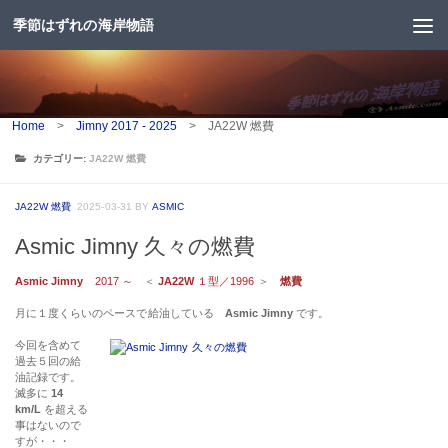
季節はずれの海岸物語
コンテンツへスキップ
Home
>
Jimny 2017 - 2025
>
JA22W 燃費
カテゴリー:
JA22W 燃費
JA22W 燃費
2025-03-31
BY
ASMIC
Asmic Jimny 久々の燃費
Asmic Jimny
2017 ～
＜
JA22W
１型／1996
＞
燃費
月に１度くらいのペースで給油している
Asmic Jimny
です。
今回を含めて
過去５回の給
油記録です。
滅多に
14
km/L
を超える
事はないので
すが・・・