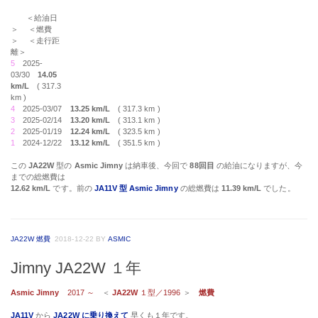
＜給油日
＞ ＜燃費
＞ ＜走行距
離＞
5
2025-
03/30
14.05
km/L
( 317.3
km )
4
2025-03/07
13.25 km/L
( 317.3 km )
3
2025-02/14
13.20 km/L
( 313.1 km )
2
2025-01/19
12.24 km/L
( 323.5 km )
1
2024-12/22
13.12 km/L
( 351.5 km )
この
JA22W
型の
Asmic Jimny
は納車後、今回で
88回目
の給油になりますが、今
までの総燃費は
12.62 km/L
です。前の
JA11V 型 Asmic Jimny
の総燃費は
11.39 km/L
でした。
JA22W 燃費
2018-12-22
BY
ASMIC
Jimny JA22W １年
Asmic Jimny
2017 ～
＜
JA22W
１型／1996
＞
燃費
JA11V
から
JA22W に乗り換えて
早くも１年です。