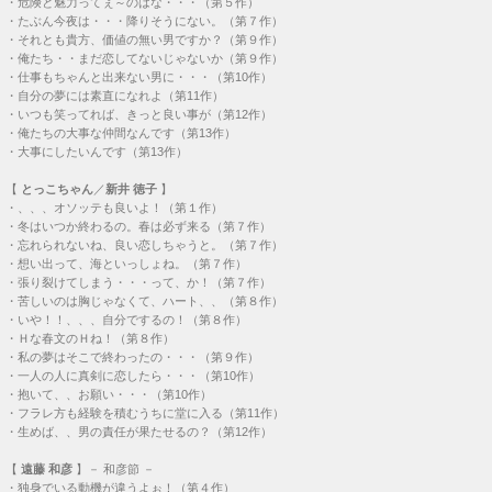
・
危険と魅力ってぇ～のはな・・・（第５作）
・
たぶん今夜は・・・降りそうにない。（第７作）
・
それとも貴方、価値の無い男ですか？（第９作）
・
俺たち・・まだ恋してないじゃないか（第９作）
・
仕事もちゃんと出来ない男に・・・（第10作）
・
自分の夢には素直になれよ（第11作）
・
いつも笑ってれば、きっと良い事が（第12作）
・
俺たちの大事な仲間なんです（第13作）
・
大事にしたいんです（第13作）
【
とっこちゃん
／
新井 徳子
】
・
、、、オソッテも良いよ！（第１作）
・
冬はいつか終わるの。春は必ず来る（第７作）
・
忘れられないね、良い恋しちゃうと。（第７作）
・
想い出って、海といっしょね。（第７作）
・
張り裂けてしまう・・・って、か！（第７作）
・
苦しいのは胸じゃなくて、ハート、、（第８作）
・
いや！！、、、自分でするの！（第８作）
・
Ｈな春文のＨね！（第８作）
・
私の夢はそこで終わったの・・・（第９作）
・
一人の人に真剣に恋したら・・・（第10作）
・
抱いて、、お願い・・・（第10作）
・
フラレ方も経験を積むうちに堂に入る（第11作）
・
生めば、、男の責任が果たせるの？（第12作）
【
遠藤 和彦
】－ 和彦節 －
・
独身でいる動機が違うよぉ！（第４作）