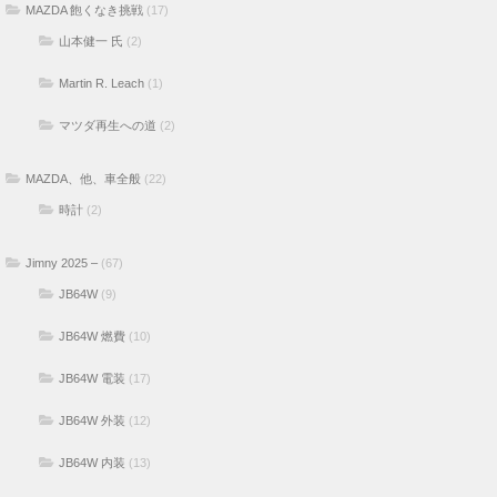
MAZDA 飽くなき挑戦
(17)
山本健一 氏
(2)
Martin R. Leach
(1)
マツダ再生への道
(2)
MAZDA、他、車全般
(22)
時計
(2)
Jimny 2025 –
(67)
JB64W
(9)
JB64W 燃費
(10)
JB64W 電装
(17)
JB64W 外装
(12)
JB64W 内装
(13)