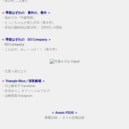
・
第12作 二人乗り
＜
季節はずれの 番外の、番外
＞
・
初めての『中森明菜』
・
とっこちゃんが見た夕日（第８作）
・
本当の最終回は第10作／【封印】の理由
＜
季節はずれの D3 Company
＞
・
D3 Company
・
こんなの、みぃ～っけ！！（第９作）
・
七里ヶ浜だより
＜
Triangle Blue／深夜劇場
＞
・
川上麻衣子 Facebook
・
木元ゆうこ オフィシャルブログ
・
山崎美貴 Instagram
＜
Asmic FD3S
＞
燃費記録
／
オイル交換記録