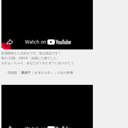
松浦亜弥さん大好きです。歌は絶品です！
私の 22歳、1981年・結婚した歳でした。
おかぁ～ちゃん、あなたがくれた全てにありがとう。
・
同場面『
風信子
（
ヒヤシンス
）』のみの映像