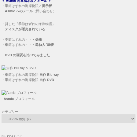
＜
Asmic 関連掲示板／メール
＞
・
季節はずれの海岸物語／
掲示板
・
Asmic へのメール
（問い合わせ）
・
貸した『季節はずれの海岸物語』
ディスクが販売されている
・
季節はずれの・・・
偽物
・
季節はずれの・・・
尋ね人 '89夏
・
DVD の画質を比べてみました
・
季節はずれの海岸物語
自作 Blu-ray
・
季節はずれの海岸物語
自作 DVD
Asmic
プロフィール
カテゴリー
FD3S
(24)