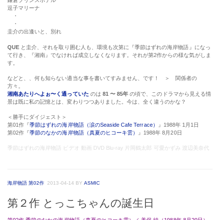
鎌倉プリンスホテル
逗子マリーナ
・
・
圭介の出逢いと、別れ
QUE
と圭介、それを取り囲む人も、環境も次第に『季節はずれの海岸物語』になっ
て行き、『湘南』でなければ成立しなくなります。それが第2作からの様な気がしま
す。
などと、、何も知らない適当な事を書いてすみません、です！ ＞ 関係者の
方々。
湘南あたりへよぉ〜く通っていた
のは
81 〜 85年
の頃で、このドラマから見える情
景は既に私の記憶とは、変わりつつありました。今は、全く違うのかな？
＜勝手にダイジェスト＞
第01作『
季節はずれの海岸物語（涙のSeaside Cafe Terrace）
』1988年 1月1日
第02作『
季節のなかの海岸物語（真夏のヒコーキ雲）
』1988年 8月20日
季節はずれの海岸物語 ビデオ 動画 DVD Blu-ray 片岡鶴太郎 可愛かずみ 渡辺美奈代
海岸物語 第02作
2013-04-14
BY
ASMIC
第２作 とっこちゃんの誕生日
第02作 季節のなかの海岸物語（真夏のヒコーキ雲）／ 美保 純（1988年 8月20日）