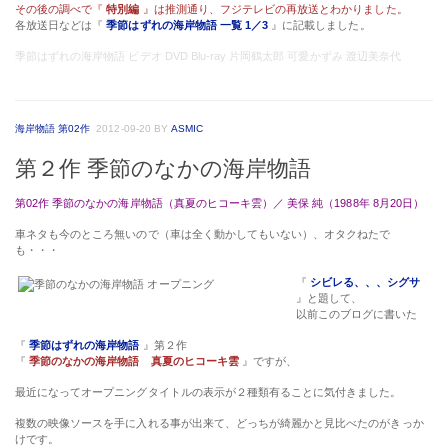
海岸物語 第02作
2012-09-20
BY
ASMIC
第２作 季節のなかの海岸物語
第02作 季節のなかの海岸物語（真夏のヒコーキ雲）／ 美保 純（1988年 8月20日）
車ネタも今のところ無いので（車は全く動かしてもいない）、オタクねたで
も・・・
『
シビレる、、、シグサ
』と題して、
以前このブログに書いた
『
季節はずれの海岸物語
』第２作
『
季節のなかの海岸物語 真夏のヒコーキ雲
』ですが、
最近になってオープニングタイトルの表示が２種類有ることに気付きました。
複数の映像ソースを手に入れる事が出来て、どっちが綺麗かと見比べたのがきっか
けです。
『季節はずれの海岸物語』第２作は、オープニングで
『 季節
のなかの
海岸物語 』へとバツが付いて修正されるのですが、更にその後に
『
特別編
』という文字が追加されるものが存在します。