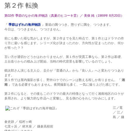
第２作 転換
第02作 季節のなかの海岸物語（真夏のヒコーキ雲）／ 美保 純（1988年 8月20日）
『
季節はずれの海岸物語
』重箱の隅つつき。懲りずに隅を、つつきます。
今日は、つつきません、つつけません。
前にも書いた様な気がしますが、第２作までを見た時点で、第１作とはドラマの作
り方に違いを感じます。シリーズ化が決まったのか、方向性が定まったのか、何か
が有った？？
言い方が適切かどうかはわかりませんが、第１作が突貫工事なら、第２作は基礎、
土台造りからの積み上げ開始、当時の時代背景も影響しているのでしょう。
鶴太郎さん演じる主人公、圭介が『普通の人』から『良い人』へと変わりつつあり
ます。
第１作では屋内撮影が多く、野外ロケでのシーンは数える程しか有りません。『
湘
南
』である必要すらありません。夜間撮影も多く、一気に撮り上げた感じです。
第２作になると、その後もこのドラマの最大の特徴となって行く湘南地区のロケが
多用され、より魅力的な作品へと変貌し、見る側の心をわしづかみにします。
江ノ電
／ 江ノ
島 ／ 鎌
倉史跡 ／ 稲村ヶ崎
七里ヶ浜 ／ 材木座 ／ 鎌倉高校前