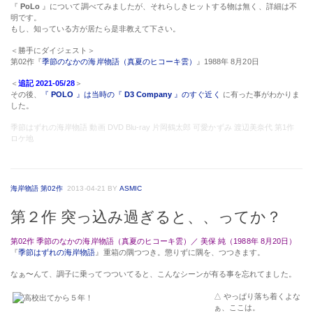
『
PoLo
』について調べてみましたが、それらしきヒットする物は無く、詳細は不
明です。
もし、知っている方が居たら是非教えて下さい。
＜勝手にダイジェスト＞
第02作『
季節のなかの海岸物語（真夏のヒコーキ雲）
』1988年 8月20日
＜
追記 2021-05/28
＞
その後、
『
POLO
』は当時の『
D3 Company
』のすぐ近く
に有った事がわかりま
した。
季節はずれの海岸物語 動画 DVD Blu-ray 片岡鶴太郎 可愛かずみ 渡辺美奈代 第1作
ロケ地
海岸物語 第02作
2013-04-21
BY
ASMIC
第２作 突っ込み過ぎると、、ってか？
第02作 季節のなかの海岸物語（真夏のヒコーキ雲）／ 美保 純（1988年 8月20日）
『
季節はずれの海岸物語
』重箱の隅つつき。懲りずに隅を、つつきます。
なぁ〜んて、調子に乗ってつついてると、こんなシーンが有る事を忘れてました。
△ やっぱり落ち着くよな
ぁ、ここは。