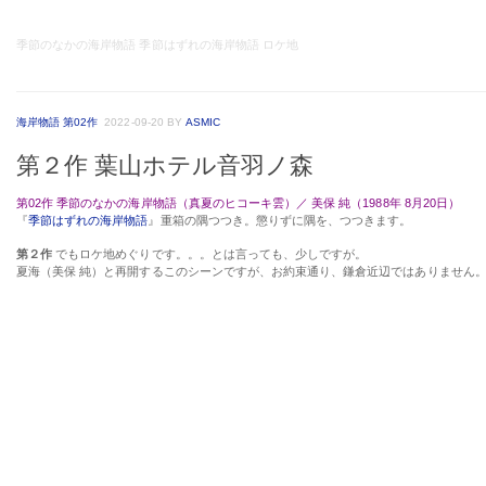
季節のなかの海岸物語 季節はずれの海岸物語 ロケ地
海岸物語 第02作
2022-09-20
BY
ASMIC
第２作 葉山ホテル音羽ノ森
第02作 季節のなかの海岸物語（真夏のヒコーキ雲）／ 美保 純（1988年 8月20日）
『
季節はずれの海岸物語
』重箱の隅つつき。懲りずに隅を、つつきます。
第２作
でもロケ地めぐりです。。。とは言っても、少しですが。
夏海（美保 純）と再開するこのシーンですが、お約束通り、鎌倉近辺ではありません