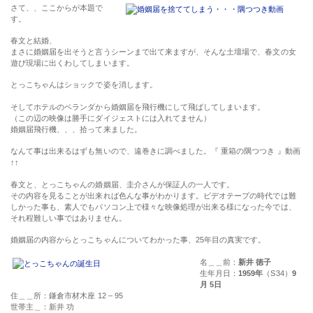
さて、、ここからが本題で
す。
春文と結婚、
まさに婚姻届を出そうと言うシーンまで出て来ますが、そんな土壇場で、春文の女
遊び現場に出くわしてしまいます。
とっこちゃんはショックで姿を消します。
そしてホテルのベランダから婚姻届を飛行機にして飛ばしてしまいます。
（この辺の映像は勝手にダイジェストには入れてません）
婚姻届飛行機、、、拾って来ました。
なんて事は出来るはずも無いので、遠巻きに調べました。『 重箱の隅つつき 』動画
↑↑
春文と、とっこちゃんの婚姻届、圭介さんが保証人の一人です。
その内容を見ることが出来れば色んな事がわかります。ビデオテープの時代では難
しかった事も、素人でもパソコン上で様々な映像処理が出来る様になった今では、
それ程難しい事ではありません。
婚姻届の内容からとっこちゃんについてわかった事、25年目の真実です。
名＿＿前：
新井 徳子
生年月日：
1959年
（S34）
9
月 5日
住＿＿所：鎌倉市材木座 12 – 95
世帯主＿：新井 功