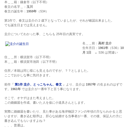
本＿＿籍：鎌倉市（以下不明）
春文の名字＿：
玉川
春文の誕生年：
1959年
（S34）
第1作で、春文は圭介の２歳下となっていましたが、それが確認出来ました。
でも誕生日までは見えません。
圭介についてわかった事、こちらも 25年目の真実です。
名＿＿前：
高村 圭介
生年月日：
1961年
（S36）
10
月 1日
← S36 は間違い
住＿＿所：横須賀市（以下不明）
本＿＿籍：横須賀市池田（以下不明）
住所／本籍は同じ様にも見えるのですが、？？としました。
ここでおかしな事に気付きます。
前作『
第1作 圭介、とっこちゃん、春文
』より、圭介は
1957年
の生まれのはずで
す。
1961年
では圭介が一番年下と言う事になります。
そこで、オヤヂはまた考えました。
この婚姻届を作成、書いた人を仮に小道具さんとします。
実際に婚姻届を書いたり、見た事がある海岸物語ファンの年頃の方ならわかると思
いますが、書き込む順序は、肝心な結婚する当事者が一番、その後、保証人の方に
書き込んでもらいますよね？
、、、普通は。