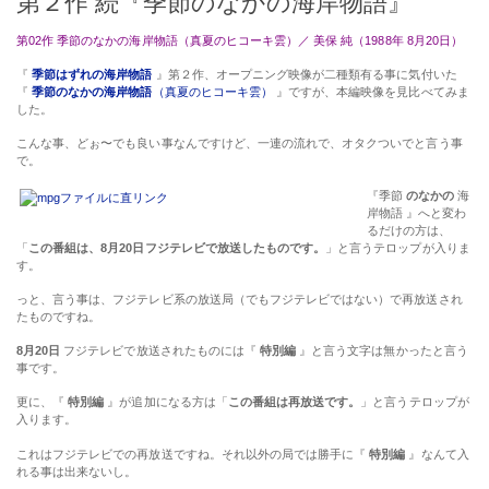
『
季節はずれの海岸物語
』第２作、オープニング映像が二種類有る事に気付いた
『
季節のなかの海岸物語
（真夏のヒコーキ雲）
』ですが、本編映像を見比べてみま
した。
こんな事、どぉ〜でも良い事なんですけど、一連の流れで、オタクついでと言う事
で。
『季節
のなかの
海
岸物語 』へと変わ
るだけの方は、
「
この番組は、8月20日フジテレビで放送したものです。
」と言うテロップが入りま
す。
っと、言う事は、フジテレビ系の放送局（でもフジテレビではない）で再放送され
たものですね。
8月20日
フジテレビで放送されたものには『
特別編
』と言う文字は無かったと言う
事です。
更に、『
特別編
』が追加になる方は「
この番組は再放送です。
」と言うテロップが
入ります。
これはフジテレビでの再放送ですね。それ以外の局では勝手に『
特別編
』なんて入
れる事は出来ないし。
たぁ〜だ、それだけの事です。それぞれの本編内容に違いは無く、まったく同じで
した。（あくまで私の持っている映像データでの話です）
残念なのは、この第２作もいくつかの映像データを入手していますが、いずれもこ