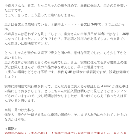
小道具さんも、春文、とっこちゃんの欄を埋めて、最後に保証人、圭介の名を書い
たはずです。
そこで、きっと、こう思ったに違いありません。
圭介は春文と２歳離れている、２歳年上・・・・・春文は
34年
で、２つ上だから
36
。
小道具さんは思わず２を足してしまい、圭介さんの生年月日が
32年
ではなく、
36年
になってしまった。。。どうですか？、不思議と説得力があるでしょ。公文書でこ
んな間違いは御法度ですけど。
とっこちゃんが圭介の２歳下で春文と同い年、意外な設定でした。もう少し下かと
思いました。
圭介の住所が横須賀と言うのも意外でした。まぁ、実際に住んでる所が書類上の住
所とは限りませんが、後の作品の事を考えると、早々に引越ですね！
（実在の場所かどうかは不明です。初代
QUE
は確かに横須賀ですが、設定は湘南で
しょ？）
実際に婚姻届で飛行機を折って、どんな具合に見えるか検証した
Asmic
が居た事は
内緒にしておきましょう。とっこちゃんの記入面は明らかに見せようとセッティン
グされていますので、少し時間は掛かりましたが、見つけてもらえて作った人は喜
んでいると思います。
当然、見つけた私も。
保証人、圭介が一瞬見えるのは奇跡の偶然か、そこまで人為的に作られていたもの
なのかは不明。
＜
追記
＞
婚姻届の保証人・圭介の所は、人為的に見せている様に思えて来ました。あんな具