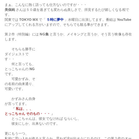
にアップしてくれる方がいますので、そちらでも観る事ができます。
第２作（特別編）には
NG集
と言うか、メイキングと言うか、そう言う映像も存在
します。
そちらも勝手に
ダイジェストで
す・・
何と言っても、とっこちゃんの
NG
です。
可愛かずみ、その名前の由来通り、可愛いです。
かずみさん自身が言ってます。
『
私は、、、とっこちゃん そのもの・・・
』
とっこちゃんは、彼女でなければ ならいし、
彼女にしか、出来ないのです。
更にもう一つ、
私的に思い入れが有ると言うか、思わず涙が出そうになるのは、この第２作のオー
プニングに使われている曲、「
悲しい気持ち 〜Just a man in love〜
」
良く言われますが『 終わったら、きっぱりと、おしまい！ 』と言う女性心な人には
敬遠されてしまうかも知れない歌詞で、男心を唄った曲です。
夢で逢えたらあの日に帰ろう・・・胸に残る言葉は消えないままに
♪
・・・な〜ん
てねぇ。
「
悲しい気持ち 〜 Just a man in love 〜
」は 桑田さんのソロデビュー曲で、１８
日にリリースされた『
桑田佳祐 – I LOVE YOU – now & forever –
』の１曲目に歌