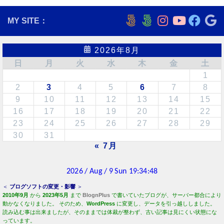
2
3
4
5
6
7
8
9
10
11
12
13
14
15
16
17
18
19
20
21
22
23
24
25
26
27
28
29
30
31
« 7月
＜
ブログソフトの変更・影響
＞
2010年9月
から
2023年5月
まで
BlognPlus
で書いていたブログが、サーバー都合により
動かなくなりました。 そのため、
WordPress
に変更し、データを引っ越ししました。
読み込む事は出来ましたが、そのままでは体裁が整わず、古い記事は見にくい状態にな
っています。
ネット検索などから飛んで来た場合、ブログソフトが変わっているため、直接目的のペ
ージに行けない、表示されないハズです。
正常化には時間が掛かると思います。
動作が安定しませんでしたが、
WordPress
を再インストールして、必要な
CSS
なども
書き換えて、たぶん、ですが、普通に動く様になったと思います。ブログ内ではマトモ
に目的の記事へ飛んで行ける様、パラメーターを修正します。（2023年 5月20日）