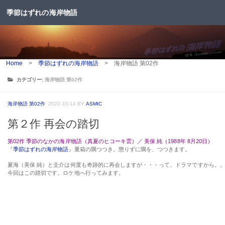
季節はずれの海岸物語
コンテンツへスキップ
Home
>
季節はずれの海岸物語
>
海岸物語 第02作
カテゴリー:
海岸物語 第02作
海岸物語 第02作
2022-10-14
BY
ASMIC
第２作 再会の踏切
第02作 季節のなかの海岸物語（真夏のヒコーキ雲）／ 美保 純（1988年 8月20日）
『
季節はずれの海岸物語
』重箱の隅つつき。懲りずに隅を、つつきます。
夏海（美保 純）と圭介は何度も奇跡的に再会しますが・・・って、ドラマですから。
今回はこの踏切です。ロケ地へ行ってみます。