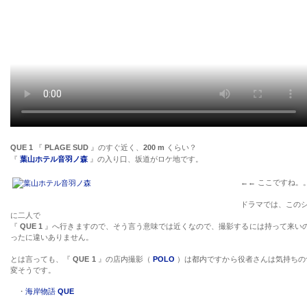
QUE 1
『
PLAGE SUD
』のすぐ近く、
200 m
くらい？
『
葉山ホテル音羽ノ森
』の入り口、坂道がロケ地です。
←←
ここですね。
ドラマでは、この
に二人で
『
QUE 1
』へ行きますので、そう言う意味では近くなので、撮影するには持って来い
ったに違いありません。
とは言っても、『
QUE 1
』の店内撮影（
POLO
）は都内ですから役者さんは気持ちの
変そうです。
・
海岸物語
QUE