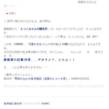
高校出てからも
う・・・・
♥
５年！
△ 派手に振られたもんなぁ、あの時は。
婚姻届から『
とっこちゃんの誕生日
』が、わかったハズでしたが、そこにはオチ
が。
ご自分でハッキリ言っちゃいましたね！、って事は、とっこちゃん、
23
、
24
？
この年（
1988年
）、
可愛かずみ
さんの実年齢は
24歳
のはずなので、まんまです
ね。
その方が自然である事は確かですが、ダメじゃん。 ちょっと 力 抜けて
ま す。
婚 姻 届 の 記 載 内 容 、 、 デ タ ラ メ ？ 、 じ ゃ ん ！ ！
ま、、こんな事も有りますがな・・・
＜勝手にダイジェスト＞
第02作『
季節のなかの海岸物語（真夏のヒコーキ雲）
』1988年8月20日
季節はずれの海岸物語 ビデオ 動画 DVD Blu-ray 片岡鶴太郎 可愛かずみ 渡辺美奈代
海岸物語 第02作
2013-04-18
BY
ASMIC