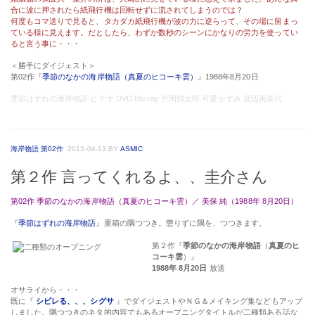
合に波に押されたら紙飛行機は回転せずに流されてしまうのでは？
何度もコマ送りで見ると、タカダカ紙飛行機が波の力に逆らって、その場に留まっ
ている様に見えます。だとしたら、わずか数秒のシーンにかなりの労力を使ってい
ると言う事に・・・
＜勝手にダイジェスト＞
第02作『
季節のなかの海岸物語（真夏のヒコーキ雲）
』1988年8月20日
季節はずれの海岸物語 ビデオ DVD Blu-ray 片岡鶴太郎 可愛かずみ 渡辺美奈代
海岸物語 第02作
2013-04-13
BY
ASMIC
第２作 言ってくれるよ、、圭介さん
第02作 季節のなかの海岸物語（真夏のヒコーキ雲）／ 美保 純（1988年 8月20日）
『
季節はずれの海岸物語
』重箱の隅つつき。懲りずに隅を、つつきます。
第２作『
季節のなかの海岸物語
（
真夏のヒ
コーキ雲
）』
1988年 8月20日
放送
オサライから・・・
既に『
シビレる、、、シグサ
』でダイジェストやＮＧ＆メイキング集などもアップ
しました。隅つつきのネタ的内容でもあるオープニングタイトルが二種類ある話な