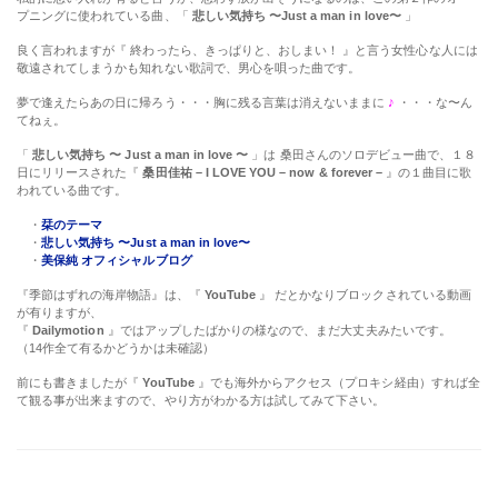
われている曲です。
・
栞のテーマ
・
悲しい気持ち 〜Just a man in love〜
・
美保純 オフィシャルブログ
『季節はずれの海岸物語』は、『
YouTube
』 だとかなりブロックされている動画
が有りますが、
『
Dailymotion
』ではアップしたばかりの様なので、まだ大丈夫みたいです。
（14作全て有るかどうかは未確認）
前にも書きましたが『
YouTube
』でも海外からアクセス（プロキシ経由）すれば全
て観る事が出来ますので、やり方がわかる方は試してみて下さい。
MY SITE：
2026年8月
日
月
火
水
木
金
土
1