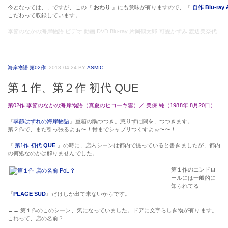
今となっては、、ですが、この『
おわり
』にも意味が有りますので、『
自作 Blu-ray 
こだわって収録しています。
季節のなかの海岸物語 ビデオ 動画 DVD Blu-ray 片岡鶴太郎 可愛かずみ 渡辺美奈代
海岸物語 第02作
2013-04-24
BY
ASMIC
第１作、第２作 初代 QUE
第02作 季節のなかの海岸物語（真夏のヒコーキ雲）／ 美保 純（1988年 8月20日）
『
季節はずれの海岸物語
』重箱の隅つつき。懲りずに隅を、つつきます。
第２作で、まだ引っ張るよぉ〜！骨までシャブリつくすよぉ〜〜！
『
第1作 初代
QUE
』の時に、店内シーンは都内で撮っていると書きましたが、都内
の何処なのかは解りませんでした。
第１作のエンドロ
ールには一般的に
知られてる
『
PLAGE SUD
』だけしか出て来ないからです。
←←
第１作のこのシーン、気になっていました。ドアに文字らしき物が有ります。
これって、店の名前？