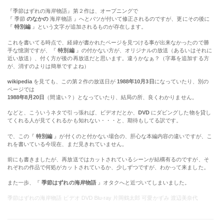
これを書いてる時点で、経緯が書かれたページを見つける事が出来なかったので勝
手な憶測ですが、『
特別編
』の付かない方が、オリジナルの放送（あるいはそれに
近い放送）、付く方が後の再放送だと思います。違うかなぁ？（字幕を追加する方
が、消すのよりは簡単ですよね）
wikipedia
を見ても、この第２作の放送日が
1988年10月3日
になっていたり、別の
ページでは
1988年8月20日
（間違い？）となっていたり、結局の所、良くわかりません。
などと、こういうネタで引っ張れば、ビデオだとか、
DVD
にダビングした物を貸し
てくれる人が見てくれるかも知れない・・・と、期待もしてる訳です。
で、この『
特別編
』が付くのと付かない場合の、肝心な本編内容の違いですが、こ
れを書いている今現在、まだ見きれていません。
前にも書きましたが、再放送ではカットされているシーンが結構有るのですが、そ
れぞれの作品で何処がカットされているか、少しずつですが、わかって来ました。
また一歩、『
季節はずれの海岸物語
』オタクへと近づいてしまいました。
季節はずれの海岸物語 ビデオ DVD Blu-ray 片岡鶴太郎 可愛かずみ 渡辺美奈代
海岸物語 第02作
2012-07-22
BY
ASMIC