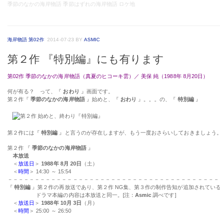
季節のなかの海岸物語 季節はずれの海岸物語 ロケ地
海岸物語 第02作
2014-07-23
BY
ASMIC
第２作 『特別編』にも有ります
第02作 季節のなかの海岸物語（真夏のヒコーキ雲）／ 美保 純（1988年 8月20日）
何が有る？ って、『
おわり
』画面です。
第２作『
季節のなかの海岸物語
』始めと、『
おわり
』。。。の、『
特別編
』
第２作には『
特別編
』と言うのが存在しますが、もう一度おさらいしておきましょう
第２作 『
季節のなかの海岸物語
』
本放送
＜
放送日
＞
1988年 8月 20日
（土）
＜
時間
＞ 14:30 ～ 15:54
－－－－－－－－－－－－－－－－－－－－－－－－－－－－－－－－－－－－－－－
『
特別編
』第２作の再放送であり、第２作 NG集、第３作の制作告知が追加されてい
ドラマ本編の内容は本放送と同一。[注：
Asmic
調べです]
＜
放送日
＞
1988年 10月 3日
（月）
＜
時間
＞ 25:00 ～ 26:50