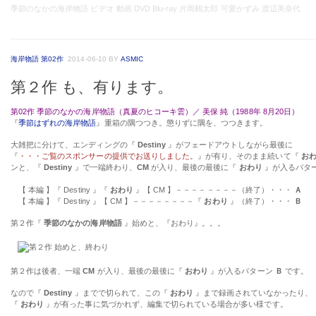
季節のなかの海岸物語 ビデオ 動画 DVD Blu-ray 片岡鶴太郎 可愛かずみ 渡辺美奈代
海岸物語 第02作
2014-06-10
BY
ASMIC
第２作 も、有ります。
第02作 季節のなかの海岸物語（真夏のヒコーキ雲）／ 美保 純（1988年 8月20日）
『
季節はずれの海岸物語
』重箱の隅つつき。懲りずに隅を、つつきます。
大雑把に分けて、エンディングの『
Destiny
』がフェードアウトしながら最後に
『
・・・ご覧のスポンサーの提供でお送りしました。
』が有り、そのまま続いて『
お
ンと、『
Destiny
』で一端終わり、
CM
が入り、最後の最後に『
おわり
』が入るパタ
【 本編 】『 Destiny 』『
おわり
』【 CM 】－－－－－－－－（終了）・・・
Ａ
【 本編 】『 Destiny 』【 CM 】－－－－－－－－『
おわり
』（終了）・・・
Ｂ
第２作『
季節のなかの海岸物語
』始めと、『おわり』。。。
第２作は後者、一端
CM
が入り、最後の最後に『
おわり
』が入るパターン
Ｂ
です。
なので『
Destiny
』までで切られて、この『
おわり
』まで録画されていなかったり、
『
おわり
』が有った事に気づかれず、編集で切られている場合が多い様です。