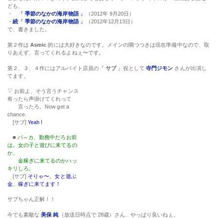
ども、
・
『
季節のなかの海岸物語
』
（2012年 9月20日）
・
続
『
季節のなかの海岸物語
』
（2012年12月13日）
で、書きました。
第２作は
Asmic
的には大好きなのです。メインの隅つつきは現在準備中なので、取
りあえず、言ってくれるよねぇ〜です。
第２、３、４作にはアルバイト店員の『
サブ
』役として
寺門ジモン
さんが出演し
てます。
▽ お前よ、そう言うチャンス
有ったら声掛けてくれって
言ったろ。Now get a
chance.
[サブ]
Yeah !
■
バ～カ、勤務中だろお前は。女の子と遊びに来てるのか、
金稼ぎに来てるのかハッキリしろ。
[サブ]
そりゃ〜、女と遊ぶ金、稼ぎに来てます！
サブちゃん正解！！
今でも素敵な
美保 純
（放送日時点で 28歳）さん、やっぱり良いねぇ。
■ 故障ですか？
♥
えぇ〜、、、、