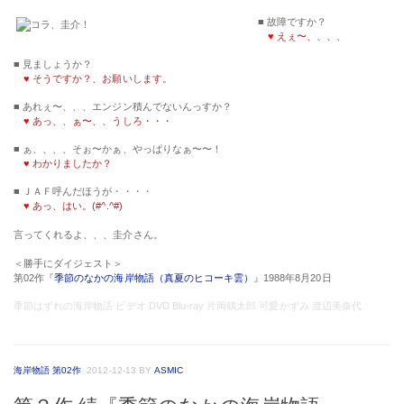
■ 見ましょうか？
♥
そうですか？、お願いします。
■ あれぇ〜、、、エンジン積んでないんっすか？
♥
あっ、、ぁ〜、、うしろ・・・
■ ぁ、、、、そぉ〜かぁ、やっぱりなぁ〜〜！
♥
わかりましたか？
■ ＪＡＦ呼んだほうが・・・・
♥
あっ、はい。(#^.^#)
言ってくれるよ、、、圭介さん。
＜勝手にダイジェスト＞
第02作『
季節のなかの海岸物語（真夏のヒコーキ雲）
』1988年8月20日
季節はずれの海岸物語 ビデオ DVD Blu-ray 片岡鶴太郎 可愛かずみ 渡辺美奈代
海岸物語 第02作
2012-12-13
BY
ASMIC
第２作 続『季節のなかの海岸物語』
第02作 季節のなかの海岸物語（真夏のヒコーキ雲）／ 美保 純（1988年 8月20日）