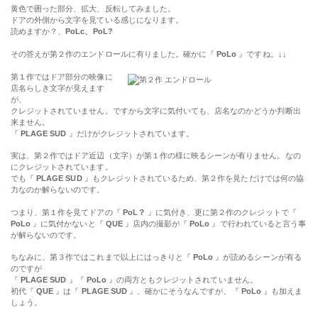
黄色で囲った部分、拡大、反転してみました。
ドアの外側から文字を見ている感じになります。
読めますか？、
PoLc、PoL?
その答えが第２作のエンドロールに有りました。確かに『
PoLo
』ですね。
↓↓
第１作ではドア部分の映像に
店名らしき文字が見えます
が、
クレジットされていません。ですから文字に気付いても、店名なのかどうか判断出
来ません。
『
PLAGE SUD
』だけがクレジットされています。
実は、第２作ではドア近辺（文字）が第１作の様に映るシーンが有りません。なの
にクレジットされています。
でも『
PLAGE SUD
』もクレジットされているため、第２作を見ただけでは何の協
力なのか解らないのです。
つまり、第１作を見てドアの『
PoL？
』に気付き、更に第２作のクレジットで『
PoLo
』に気付かないと『
QUE
』店内の撮影が『
PoLo
』で行われていると言う事
が解らないのです。
ちなみに、第３作ではこれまで以上にはっきりと『
PoLo
』が読めるシーンが有る
のですが
『
PLAGE SUD
』『
PoLo
』の両方ともクレジットされていません。
初代『
QUE
』は『
PLAGE SUD
』、確かにそうなんですが、『
PoLo
』も加えま
しょう。