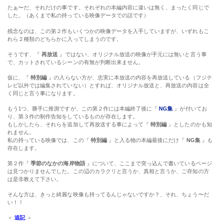
れら２種類のどちらかに入ってしまうのです。
そうです、『
再放送
』ではない、オリジナル放送の映像が手元には無いと言う事
で、カットされているシーンの有無が判断出来ません。
仮に、『
特別編
』の入らない方が、忠実に本放送の内容を再放送している（フジテ
レビ以外では編集されていない）とすれば、オリジナル放送と、再放送の内容は全
く同じと言う事になります。
もう1つ、勝手に推測ですが、この第２作には本編終了後に『
NG集
』が付いてお
り、第３作の制作告知をしているものが存在します。
もしかしたら、それらを追加して再放送する事によって『
特別編
』としたのかも知
れません。
私の持っている映像では、この『
特別編
』と入る物の本編最後にだけ『
NG集
』も
存在します。
第２作『
季節のなかの海岸物語
』について、ここまで突っ込んで書いているページ
は見つかりませんでした。この辺のカラクリと言うか、真相と言うか、ご存知の方
は是非教えて下さい。
そんな方は、きっと綺麗な映像も持ってるんじゃないですか？、それ、ちょう〜だ
い！！
＜
追記
＞
その後の調べで『
特別編
』は推測通り、フジテレビの再放送とわかりました。
各放送日などは『
季節はずれの海岸物語 一覧 1／3
』に記載しました。
季節はずれの海岸物語 ビデオ DVD Blu-ray 片岡鶴太郎 可愛かずみ 渡辺美奈代