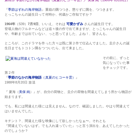
『
季節はずれの海岸物語
』重箱の隅つつき。懲りずに隅を、つつきます。
とっこちゃんの誕生日って何時か、何歳かご存知ですか？
1964年
（S39）
7月9日
、いいえ、それは
可愛かずみ
さんの誕生日です。
登場人物のフルネームなどは追々後の作で出て来ますが、とっこちゃんの誕生日
や、年齢までは出ていない、っと思ってました、よね！、皆さんも。
ところが、このドラマを作った方々は既に第２作で仕込んでました。圭介さんの誕
生日までもトコトン隅をつついたら、出て来ました。
その前に、ずっと
気になっていた事
をチェックです。
第２作
『
季節のなかの海岸物語
（真夏のヒコーキ雲）
』
1988年8月20日 放送
『 夏海（
美保 純
）』が、自分の荷物と、圭介の荷物を間違えてしまう所から物語が
始まります。
でも、私には間違えた様には見えません。なので、確認しました。やはり間違えて
はいませんでした。
キチント？、間違えた様な映像にして欲しかったなぁ〜。それとも
『間違えていないはず。でも入れ違っていた』っと言う演出を、あえてしたかった
のでしょうか？