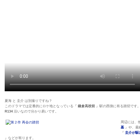
夏海 と 圭介 は別撮りですね？
このドラマでは定番的にロケ地となっている『
鎌倉高校前
』駅の西側に有る踏切です
R134
沿いなので分かり易いです。
周辺には、
墓
』や、最
『
圭介が駆
』などが有ります。