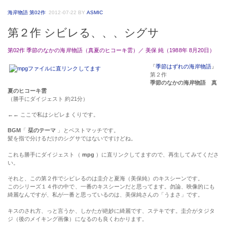
第２作 シビレる、、、シグサ
第02作 季節のなかの海岸物語（真夏のヒコーキ雲）／ 美保 純（1988年 8月20日）
『
季節はずれの海岸物語
』
第２作
季節のなかの海岸物語 真
夏のヒコーキ雲
（勝手にダイジェスト 約21分）
←←
ここで私はシビレまくりです。
BGM
「
栞のテーマ
」とベストマッチです。
髪を指で分けるだけのシグサではないですけどね。
これも勝手にダイジェスト（
mpg
）に直リンクしてますので、再生してみてくださ
い。
それと、この第２作でシビレるのは圭介と夏海（美保純）のキスシーンです。
このシリーズ１４作の中で、一番のキスシーンだと思ってます。勿論、映像的にも
綺麗なんですが、私が一番と思っているのは、美保純さんの「うまさ」です。
キスのされ方、っと言うか、しかたが絶妙に綺麗です、ステキです。圭介がタジタ
ジ（後のメイキング画像）になるのも良くわかります。
まぁ、こんなに熱く語っても仕方ないのですが・・・
美保純
さんは５０歳を過ぎても変わらぬ美しさで、拝見するたび嬉しくなる程で
す。
関東では
TOKYO MX
で「
５時に夢中
」水曜日に出演してます。番組は
YouTube