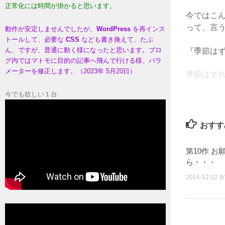
正常化には時間が掛かると思います。
今ではこ
って、言
動作が安定しませんでしたが、
WordPress
を再インス
トールして、必要な
CSS
なども書き換えて、たぶ
ん、ですが、普通に動く様になったと思います。ブロ
『季節は
グ内ではマトモに目的の記事へ飛んで行ける様、パラ
メーターを修正します。（2023年 5月20日）
季節はずれの
今でも欲しい１台
おすす
第10作 お
ら・・・
2014-12-22
B