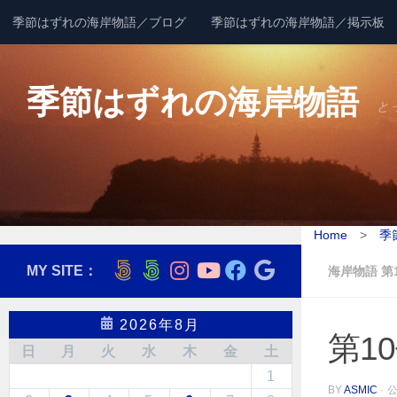
季節はずれの海岸物語／ブログ
季節はずれの海岸物語／掲示板
コンテンツへスキップ
季節はずれの海岸物語
と
Home
>
季
MY SITE：
海岸物語 第
2026年8月
第1
日
月
火
水
木
金
土
1
BY
ASMIC
·