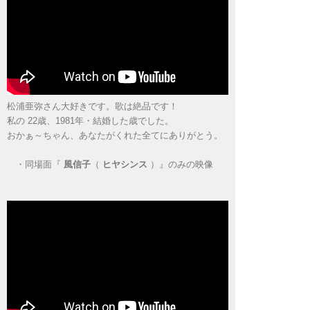
松浦亜弥さん大好きです。歌は絶品です！
私の 22歳、1981年・結婚した歳でした。
おかぁ～ちゃん、あなたがくれた全てにありがとう。
・
同場面『
風信子
（
ヒヤシンス
）』のみの映像