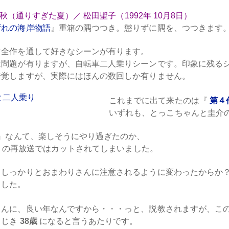
92秋（通りすぎた夏）／ 松田聖子（1992年 10月8日）
ずれの海岸物語
』重箱の隅つつき。懲りずに隅を、つつきます
マ全作を通して好きなシーンが有ります。
は問題が有りますが、自転車二人乗りシーンです。印象に残る
錯覚しますが、実際にはほんの数回しか有りません。
これまでに出て来たのは『
第４
いずれも、とっこちゃんと圭介
』なんて、楽しそうにやり過ぎたのか、
の再放送ではカットされてしまいました。
、しっかりとおまわりさんに注意されるように変わったからか
ました。
さんに、良い年なんですから・・・っと、説教されますが、こ
うじき
38歳
になると言うあたりです。