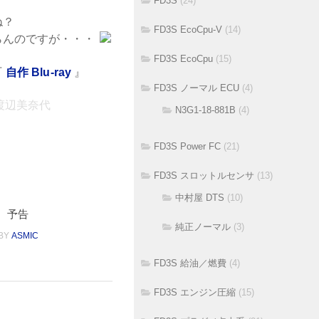
FD3S
(24)
ね？
FD3S EcoCpu-V
(14)
らんのですが・・・
FD3S EcoCpu
(15)
『
自作 Blu-ray
』
FD3S ノーマル ECU
(4)
 渡辺美奈代
N3G1-18-881B
(4)
FD3S Power FC
(21)
FD3S スロットルセンサ
(13)
中村屋 DTS
(10)
の、予告
純正ノーマル
(3)
BY
ASMIC
FD3S 給油／燃費
(4)
FD3S エンジン圧縮
(15)