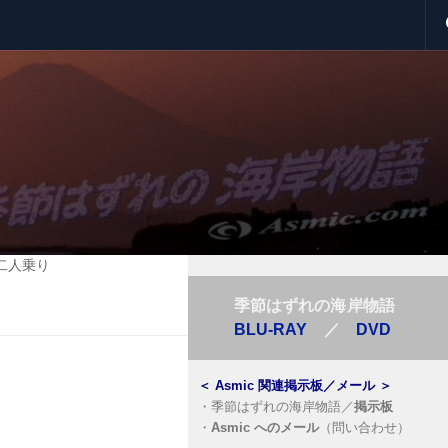
二人乗り
季節はずれの海岸物語
BLU-RAY
／
DVD
＜
Asmic 関連掲示板／メール
＞
・
季節はずれの海岸物語／
掲示板
・
Asmic へのメール
（問い合わせ）