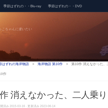
季節はずれの・・Blu-ray
季節はずれの・・DVD
っこちゃんに逢いたい
節はずれの海岸物語
>
海岸物語 第10作
>
第10作 消えなかった、
10作
0作 消えなかった、二人乗り
 公開済み
2015-03-16
· 更新済み
2023-06-14