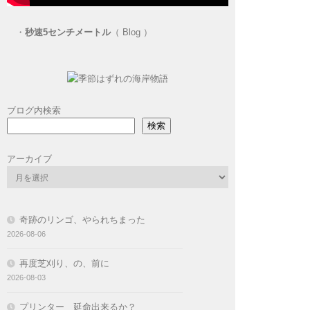
・
秒速5センチメートル
（ Blog ）
ブログ内検索
検索
アーカイブ
奇跡のリンゴ、やられちまった
2026-08-06
再度芝刈り、の、前に
2026-08-03
プリンター 延命出来るか？