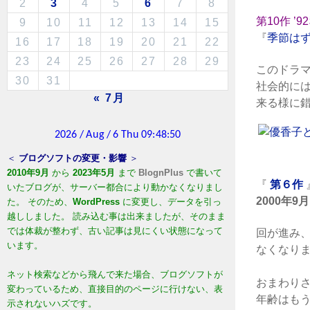
2
3
4
5
6
7
8
第10作 ’
9
10
11
12
13
14
15
『
季節は
16
17
18
19
20
21
22
23
24
25
26
27
28
29
このドラ
30
31
社会的に
« 7月
来る様に
＜
ブログソフトの変更・影響
＞
2010年9月
から
2023年5月
まで
BlognPlus
で書いて
『
第６作
いたブログが、サーバー都合により動かなくなりまし
2000年9月
た。 そのため、
WordPress
に変更し、データを引っ
越ししました。 読み込む事は出来ましたが、そのまま
では体裁が整わず、古い記事は見にくい状態になって
回が進み
います。
なくなり
ネット検索などから飛んで来た場合、ブログソフトが
おまわり
変わっているため、直接目的のページに行けない、表
年齢はも
示されないハズです。