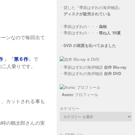
・
貸した『季節はずれの海岸物語』
ディスクが販売されている
。
・
季節はずれの・・・
偽物
・
季節はずれの・・・
尋ね人 '89夏
シーンなので毎回出て
・
DVD の画質を比べてみました
作
』『
第６作
』で
の二人乗りです。
・
季節はずれの海岸物語
自作 Blu-ray
・
季節はずれの海岸物語
自作 DVD
Asmic
プロフィール
？、カットされる事も
カテゴリー
の時の鶴太郎さんの実