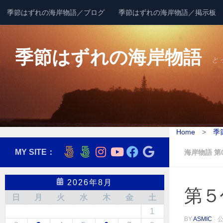
季節はずれの海岸物語／ブログ
季節はずれの海岸物語／掲示板
コンテンツへスキップ
季節はずれの海岸物語
と
Home
>
季
MY SITE：
海岸物語 第
2026年8月
第５
日
月
火
水
木
金
土
1
BY
ASMIC
·