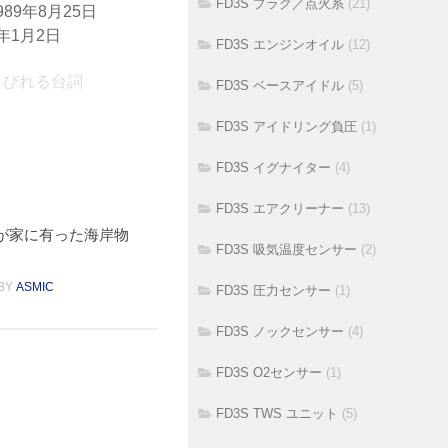
FD3S プラグ／点火系
(21)
989年8月25日
0年1月2日
FD3S エンジンオイル
(12)
 しびれる台詞
FD3S ベースアイドル
(5)
FD3S アイドリング負圧
(1)
FD3S イグナイター
(4)
FD3S エアクリーナー
(13)
我が家に有った海岸物
FD3S 吸気温度センサー
(2)
BY
ASMIC
FD3S 圧力センサー
(1)
FD3S ノックセンサー
(4)
FD3S O2センサー
(1)
FD3S TWS ユニット
(5)