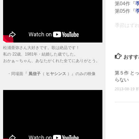
第04作『
季
第05作『
季
季節はずれの
松浦亜弥さん大好きです。歌は絶品です！
私の 22歳、1981年・結婚した歳でした。
おすす
おかぁ～ちゃん、あなたがくれた全てにありがとう。
第５作 と
・
同場面『
風信子
（
ヒヤシンス
）』のみの映像
らない
2013-08-19
B