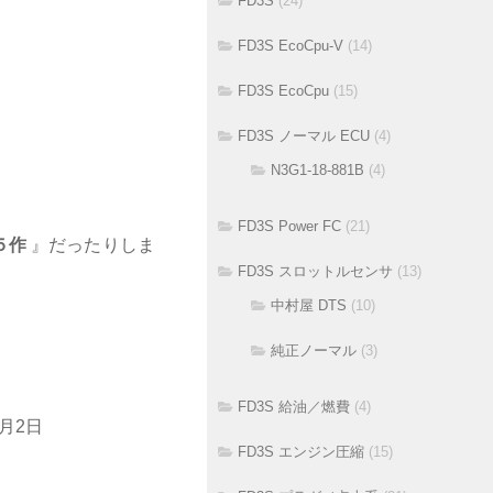
FD3S
(24)
FD3S EcoCpu-V
(14)
FD3S EcoCpu
(15)
FD3S ノーマル ECU
(4)
N3G1-18-881B
(4)
FD3S Power FC
(21)
５作
』だったりしま
FD3S スロットルセンサ
(13)
中村屋 DTS
(10)
・
純正ノーマル
(3)
FD3S 給油／燃費
(4)
1月2日
FD3S エンジン圧縮
(15)