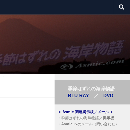
・・
季節はずれの海岸物語
BLU-RAY
／
DVD
＜
Asmic 関連掲示板／メール
＞
・
季節はずれの海岸物語／
掲示板
・
Asmic へのメール
（問い合わせ）