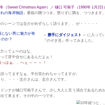
0冬（Sweet Christmas Again）／ 樋口 可南子（1990年 1月2日
ずれの海岸物語
』重箱の隅つつき。懲りずに隅を、つつきます
でのシーンでは圭介がめずらしく語ります、、が・・・・・
＜
勝手にダイジェスト
＞ に入って
『のぞき見』作ってみました。
魅力ってぇ〜のはな、
って背中合せにあるんだよぉ！
っはぁ、、へぇ ～ ～ ～ ！
、語ってますなぁ、半分笑われちゃってますが。
はり、・・・圭介さんは、圭介さんです。
マドンナが樋口可南子さんで、少し大人と言う演出であるため
か出て来ます。その中の一つです。