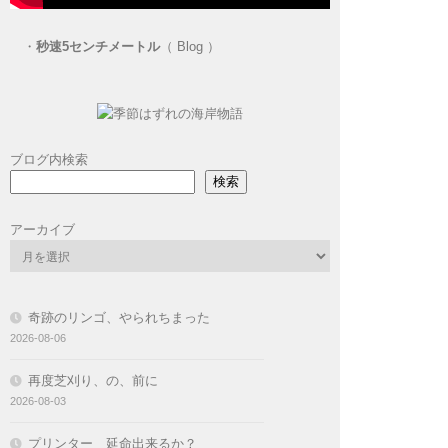
・
秒速5センチメートル
（ Blog ）
ブログ内検索
検索
アーカイブ
奇跡のリンゴ、やられちまった
2026-08-06
再度芝刈り、の、前に
2026-08-03
プリンター 延命出来るか？