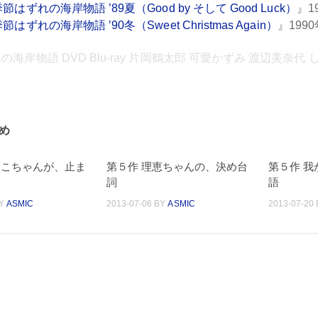
節はずれの海岸物語 ’89夏（Good by そして Good Luck）
』1
節はずれの海岸物語 ’90冬（Sweet Christmas Again）
』199
海岸物語 DVD Blu-ray 片岡鶴太郎 可愛かずみ 渡辺美奈代
め
っこちゃんが、止ま
第５作 理恵ちゃんの、決め台
第５作 
詞
語
Y
ASMIC
2013-07-06
BY
ASMIC
2013-07-20