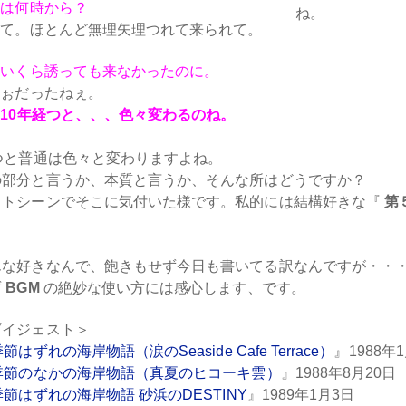
ーは何時から？
て。ほとんど無理矢理つれて来られて。
はいくら誘っても来なかったのに。
だったねぇ。
10年経つと、、、色々変わるのね。
つと普通は色々と変わりますよね。
の部分と言うか、本質と言うか、そんな所はどうですか？
ストシーンでそこに気付いた様です。私的には結構好きな『
第
んな好きなんで、飽きもせず今日も書いてる訳なんですが・・
ず
BGM
の絶妙な使い方には感心します、です。
ダイジェスト＞
節はずれの海岸物語（涙のSeaside Cafe Terrace）
』1988年
季節のなかの海岸物語（真夏のヒコーキ雲）
』1988年8月20日
季節はずれの海岸物語 砂浜のDESTINY
』1989年1月3日