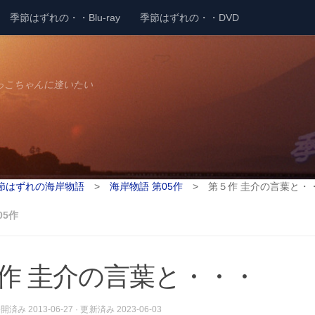
季節はずれの・・Blu-ray
季節はずれの・・DVD
っこちゃんに逢いたい
節はずれの海岸物語
>
海岸物語 第05作
>
第５作 圭介の言葉と・
05作
作 圭介の言葉と・・・
 公開済み
2013-06-27
· 更新済み
2023-06-03