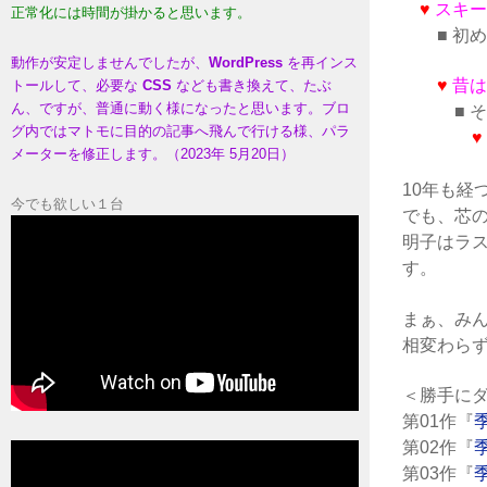
♥
スキ
正常化には時間が掛かると思います。
■ 初め
動作が安定しませんでしたが、
WordPress
を再インス
♥
昔
トールして、必要な
CSS
なども書き換えて、たぶ
ん、ですが、普通に動く様になったと思います。ブロ
■ そぉ
グ内ではマトモに目的の記事へ飛んで行ける様、パラ
♥
メーターを修正します。（2023年 5月20日）
10年も経
今でも欲しい１台
でも、芯
明子はラ
す。
まぁ、み
相変わら
＜勝手に
第01作『
季
第02作『
第03作『