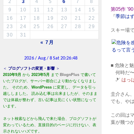
2
3
4
5
6
7
8
第05作 ’9
9
10
11
12
13
14
15
『
季節は
16
17
18
19
20
21
22
23
24
25
26
27
28
29
スキー場
30
31
« 7月
■ 危険と
＜
ブログソフトの変更・影響
＞
何時だ〜
2010年9月
から
2023年5月
まで
BlognPlus
で書いて
🎿
はっは
いたブログが、サーバー都合により動かなくなりまし
た。 そのため、
WordPress
に変更し、データを引っ
越ししました。 読み込む事は出来ましたが、そのまま
圭介さん
では体裁が整わず、古い記事は見にくい状態になって
でも、や
います。
この回は
ネット検索などから飛んで来た場合、ブログソフトが
葉が幾つ
変わっているため、直接目的のページに行けない、表
示されないハズです。