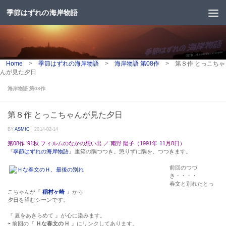
季節はずれの海岸物語
コンテンツへスキップ
Home
>
季節はずれの海岸物語
>
海岸物語 第08作
>
第８作 とっこちゃ
んが見た夕日
海岸物語 第08作
第８作 とっこちゃんが見た夕日
BY
ASMIC
·
2014-02-14
第08作 ’91秋 フィルムのなかの想い出 ／ 南野 陽子（1991年 11月8日）
『
季節はずれの海岸物語
』重箱の隅つつき。懲りずに隅を、つつきます。
前回のつづ
き・・・・
春文と別れたとっ
こちゃんが『
稲村ヶ崎
』から
夕日を望むシーンです。
『 夏をあきらめて 』が心に染みます。
⇦ 前回の『
Ｈな春文のＨ
』にリンクしてあります。