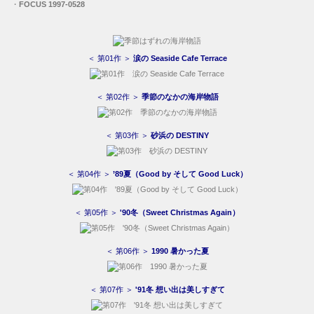
・
FOCUS 1997-0528
＜ 第01作 ＞
涙の Seaside Cafe Terrace
＜ 第02作 ＞
季節のなかの海岸物語
＜ 第03作 ＞
砂浜の DESTINY
＜ 第04作 ＞
’89夏（Good by そして Good Luck）
＜ 第05作 ＞
'90冬（Sweet Christmas Again）
＜ 第06作 ＞
1990 暑かった夏
＜ 第07作 ＞
'91冬 想い出は美しすぎて