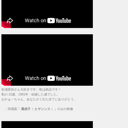
松浦亜弥さん大好きです。歌は絶品です！
私の 22歳、1981年・結婚した歳でした。
おかぁ～ちゃん、あなたがくれた全てにありがとう。
・
同場面『
風信子
（
ヒヤシンス
）』のみの映像