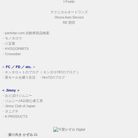
I-Feelin
テクニカルオートワンズ
Okura Auto Service
RE 雨宮
・
partsfan.com 自動車部品検索
・
モノタロウ
・
八宝屋
・
HYOGOPARTS
・
Croooober
＜
FC ／ FD ／ etc.
＞
・
キンタロ＋１のブログ
（
キンタロ787のブログ
）
・
黒モールを纏う生活
・
hiro72のブログ
＜
Jimny
＞
・
おとぼけジムニー
・
ジムニーJA11初心者工房
・
Jimny Club of Japan
・
タニグチ
・
K-PRODUCTS
・
振り向き かずみ 21