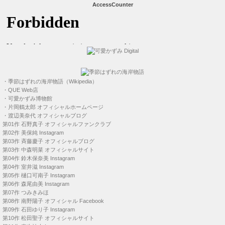
AccessCounter
・
季節はずれの海岸物語（Wikipedia）
・
QUE Web店
・
可愛かずみ博物館
・
片岡鶴太郎 オフィシャルホームページ
・
渡辺美奈代 オフィシャルブログ
第01作
石野真子 オフィシャルファンクラブ
第02作
美保純 Instagram
第03作
斉藤慶子 オフィシャルブログ
第03作
中森明菜 オフィシャルサイト
第04作
鈴木保奈美 Instagram
第04作
室井滋 Instagram
第05作
樋口可南子 Instagram
第06作
森尾由美 Instagram
第07作
つみきみほ
第08作
南野陽子 オフィシャル Facebook
第09作
石田ゆり子 Instagram
第10作
松田聖子 オフィシャルサイト