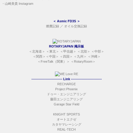
・
山崎美貴 Instagram
＜
Asmic FD3S
＞
燃費記録
／
オイル交換記録
ROTARYJAPAN 掲示板
＜
北海道
＞ ＜
東北
＞ ＜
甲信越
＞ ＜
北陸
＞ ＜
中部
＞
＜
関西
＞＜
中国
＞ ＜
四国
＞ ＜
九州
＞ ＜
沖縄
＞
＜
FreeTalk（関東）
＞ ＜
RotaryRoom
＞
-------------------------- Link --------------------------
RECHARGE
Project Phoenix
ドゥー・エンジニアリング
藤田エンジニアリング
Garage Star Field
KNIGHT SPORTS
オートエクゼ
カタヤマレーシング
REAL-TECH