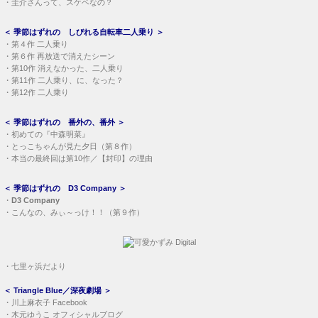
・
圭介さんって、スケベなの？
＜
季節はずれの しびれる自転車二人乗り
＞
・
第４作 二人乗り
・
第６作 再放送で消えたシーン
・
第10作 消えなかった、二人乗り
・
第11作 二人乗り、に、なった？
・
第12作 二人乗り
＜
季節はずれの 番外の、番外
＞
・
初めての『中森明菜』
・
とっこちゃんが見た夕日（第８作）
・
本当の最終回は第10作／【封印】の理由
＜
季節はずれの D3 Company
＞
・
D3 Company
・
こんなの、みぃ～っけ！！（第９作）
・
七里ヶ浜だより
＜
Triangle Blue／深夜劇場
＞
・
川上麻衣子 Facebook
・
木元ゆうこ オフィシャルブログ