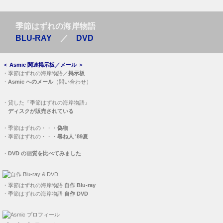
季節はずれの海岸物語
BLU-RAY
／
DVD
＜
Asmic 関連掲示板／メール
＞
・
季節はずれの海岸物語／
掲示板
・
Asmic へのメール
（問い合わせ）
・
貸した『季節はずれの海岸物語』
ディスクが販売されている
・
季節はずれの・・・
偽物
・
季節はずれの・・・
尋ね人 '89夏
・
DVD の画質を比べてみました
・
季節はずれの海岸物語
自作 Blu-ray
・
季節はずれの海岸物語
自作 DVD