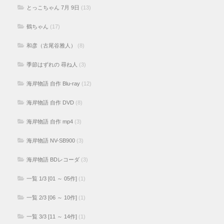
とっこちゃん 7月 9日
(13)
鶴ちゃん
(17)
和彦（古尾谷雅人）
(8)
季節はずれの 尋ね人
(3)
海岸物語 自作 Blu-ray
(12)
海岸物語 自作 DVD
(8)
海岸物語 自作 mp4
(3)
海岸物語 NV-SB900
(3)
海岸物語 BDレコーダ
(3)
一覧 1/3 [01 ～ 05作]
(1)
一覧 2/3 [06 ～ 10作]
(1)
一覧 3/3 [11 ～ 14作]
(1)