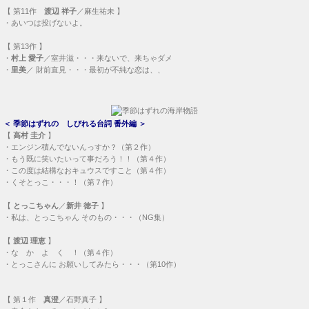
【
第11作
渡辺 祥子
／麻生祐未 】
・
あいつは投げないよ。
【
第13作
】
・
村上 愛子
／室井滋・・・
来ないで、来ちゃダメ
・
里美
／ 財前直見・・・
最初が不純な恋は、、
＜
季節はずれの しびれる台詞 番外編
＞
【
高村 圭介
】
・
エンジン積んでないんっすか？（第２作）
・
もう既に笑いたいって事だろう！！（第４作）
・
この度は結構なおキュウスですこと（第４作）
・
くそとっこ・・・！（第７作）
【
とっこちゃん
／
新井 徳子
】
・
私は、とっこちゃん そのもの・・・（NG集）
【
渡辺 理恵
】
・
な か よ く ！（第４作）
・
とっこさんに お願いしてみたら・・・（第10作）
【
第１作
真澄
／石野真子 】