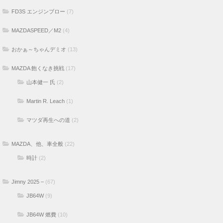
FD3S エンジンブロー
(7)
MAZDASPEED／M2
(4)
おかぁ～ちゃんデミオ
(13)
MAZDA 飽くなき挑戦
(17)
山本健一 氏
(2)
Martin R. Leach
(1)
マツダ再生への道
(2)
MAZDA、他、車全般
(22)
時計
(2)
Jimny 2025 –
(67)
JB64W
(9)
JB64W 燃費
(10)