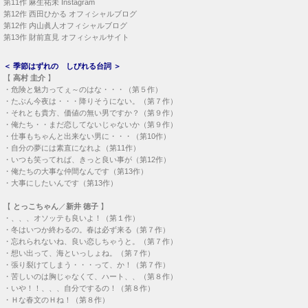
第11作
麻生祐未 Instagram
第12作
西田ひかる オフィシャルブログ
第12作
内山眞人オフィシャルブログ
第13作
財前直見 オフィシャルサイト
＜
季節はずれの しびれる台詞
＞
【
高村 圭介
】
・
危険と魅力ってぇ～のはな・・・（第５作）
・
たぶん今夜は・・・降りそうにない。（第７作）
・
それとも貴方、価値の無い男ですか？（第９作）
・
俺たち・・まだ恋してないじゃないか（第９作）
・
仕事もちゃんと出来ない男に・・・（第10作）
・
自分の夢には素直になれよ（第11作）
・
いつも笑ってれば、きっと良い事が（第12作）
・
俺たちの大事な仲間なんです（第13作）
・
大事にしたいんです（第13作）
【
とっこちゃん
／
新井 徳子
】
・
、、、オソッテも良いよ！（第１作）
・
冬はいつか終わるの。春は必ず来る（第７作）
・
忘れられないね、良い恋しちゃうと。（第７作）
・
想い出って、海といっしょね。（第７作）
・
張り裂けてしまう・・・って、か！（第７作）
・
苦しいのは胸じゃなくて、ハート、、（第８作）
・
いや！！、、、自分でするの！（第８作）
・
Ｈな春文のＨね！（第８作）