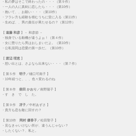
・
私の夢はそこで終わったの・・・（第９作）
・
一人の人に真剣に恋したら・・・（第10作）
・
抱いて、、お願い・・・（第10作）
・
フラレ方も経験を積むうちに堂に入る（第11作）
・
生めば、、男の責任が果たせるの？（第12作）
【
遠藤 和彦
】－ 和彦節 －
・
独身でいる動機が違うよぉ！（第４作）
・
女に懲りたら男はおしまいだよ。（第10作）
・
公私混同は恋愛の第一歩だ。（第10作）
【
渡辺 理恵
】
・
想い出とは、さよなら出来ない・・・（第７作）
【
第５作
明子
／樋口可南子 】
・
10年経つと、、、色々変わるのね
【
第８作
柴田 かおり
／南野陽子 】
・
す き で し た。
【
第９作
冴子
／中村あずさ 】
・
貴方も恋を敵に回すの？
【
第10作
岡村 優香子
／松田聖子 】
・
見なきゃいけない所が、違うんじゃない？
・
したくない？、私と。