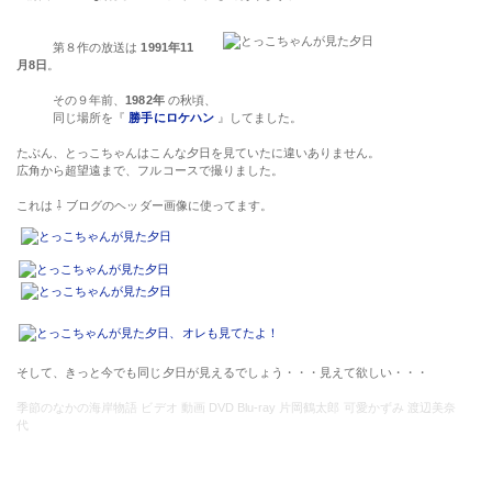
第８作の放送は
1991年11
月8日
。
その９年前、
1982年
の秋頃、
同じ場所を『
勝手にロケハン
』してました。
たぶん、とっこちゃんはこんな夕日を見ていたに違いありません。
広角から超望遠まで、フルコースで撮りました。
これは ⇩ ブログのヘッダー画像に使ってます。
そして、きっと今でも同じ夕日が見えるでしょう・・・見えて欲しい・・・
季節のなかの海岸物語 ビデオ 動画 DVD Blu-ray 片岡鶴太郎 可愛かずみ 渡辺美奈
代