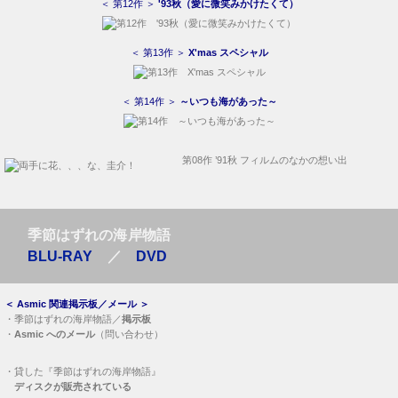
＜ 第12作 ＞
'93秋（愛に微笑みかけたくて）
＜ 第13作 ＞
X'mas スペシャル
＜ 第14作 ＞
～いつも海があった～
第08作 ’91秋 フィルムのなかの想い出
季節はずれの海岸物語
BLU-RAY
／
DVD
＜
Asmic 関連掲示板／メール
＞
・
季節はずれの海岸物語／
掲示板
・
Asmic へのメール
（問い合わせ）
・
貸した『季節はずれの海岸物語』
ディスクが販売されている