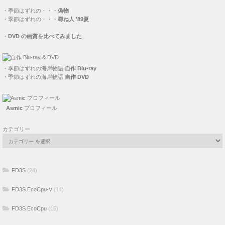
・
季節はずれの・・・
偽物
・
季節はずれの・・・
尋ね人 '89夏
・
DVD の画質を比べてみました
・
季節はずれの海岸物語
自作 Blu-ray
・
季節はずれの海岸物語
自作 DVD
Asmic
プロフィール
カテゴリー
FD3S
(24)
FD3S EcoCpu-V
(14)
FD3S EcoCpu
(15)