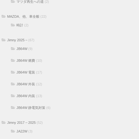
マツダ再生への道
(2)
MAZDA、他、車全般
(22)
時計
(2)
Jimny 2025 –
(67)
JB64W
(9)
JB64W 燃費
(10)
JB64W 電装
(17)
JB64W 外装
(12)
JB64W 内装
(13)
JB64W 静電気対策
(6)
Jimny 2017 – 2025
(52)
JA22W
(3)