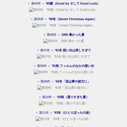
＜ 第04作 ＞
’89夏（Good by そして Good Luck）
＜ 第05作 ＞
'90冬（Sweet Christmas Again）
＜ 第06作 ＞
1990 暑かった夏
＜ 第07作 ＞
'91冬 想い出は美しすぎて
＜ 第08作 ＞
'91秋 フィルムのなかの想い出
＜ 第09作 ＞
'92冬「恋は夢の彼方に」
＜ 第10作 ＞
'92秋（通りすぎた夏）
＜ 第11作 ＞
'93冬（ひとりぼっちの波）