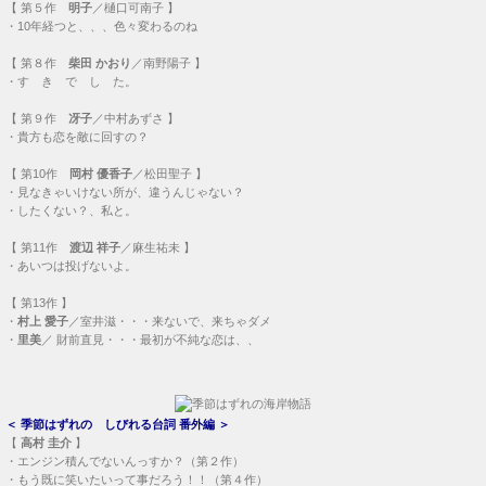
【
第５作
明子
／樋口可南子 】
・
10年経つと、、、色々変わるのね
【
第８作
柴田 かおり
／南野陽子 】
・
す き で し た。
【
第９作
冴子
／中村あずさ 】
・
貴方も恋を敵に回すの？
【
第10作
岡村 優香子
／松田聖子 】
・
見なきゃいけない所が、違うんじゃない？
・
したくない？、私と。
【
第11作
渡辺 祥子
／麻生祐未 】
・
あいつは投げないよ。
【
第13作
】
・
村上 愛子
／室井滋・・・
来ないで、来ちゃダメ
・
里美
／ 財前直見・・・
最初が不純な恋は、、
＜
季節はずれの しびれる台詞 番外編
＞
【
高村 圭介
】
・
エンジン積んでないんっすか？（第２作）
・
もう既に笑いたいって事だろう！！（第４作）