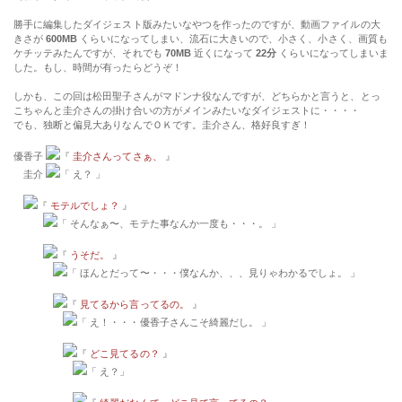
勝手に編集したダイジェスト版みたいなやつを作ったのですが、動画ファイルの大
きさが
600MB
くらいになってしまい、流石に大きいので、小さく、小さく、画質も
ケチッテみたんですが、それでも
70MB
近くになって
22分
くらいになってしまいま
した。もし、時間が有ったらどうぞ！
しかも、この回は松田聖子さんがマドンナ役なんですが、どちらかと言うと、とっ
こちゃんと圭介さんの掛け合いの方がメインみたいなダイジェストに・・・・
でも、独断と偏見大ありなんでＯＫです。圭介さん、格好良すぎ！
優香子
『
圭介さんってさぁ、
』
圭介
「 え？ 」
『
モテルでしょ？
』
「 そんなぁ〜、モテた事なんか一度も・・・。 」
『
うそだ。
』
「 ほんとだって〜・・・僕なんか、、、見りゃわかるでしょ。 」
『
見てるから言ってるの。
』
「 え！・・・優香子さんこそ綺麗だし。 」
『
どこ見てるの？
』
「 え？」