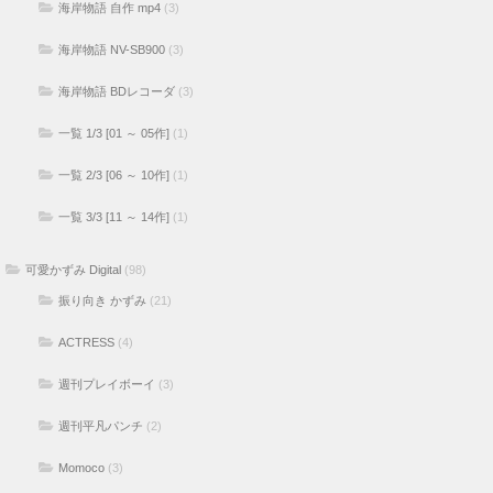
海岸物語 自作 mp4
(3)
海岸物語 NV-SB900
(3)
海岸物語 BDレコーダ
(3)
一覧 1/3 [01 ～ 05作]
(1)
一覧 2/3 [06 ～ 10作]
(1)
一覧 3/3 [11 ～ 14作]
(1)
可愛かずみ Digital
(98)
振り向き かずみ
(21)
ACTRESS
(4)
週刊プレイボーイ
(3)
週刊平凡パンチ
(2)
Momoco
(3)