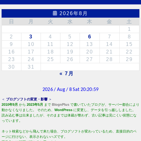
2026年8月
日
月
火
水
木
金
土
1
2
3
4
5
6
7
8
9
10
11
12
13
14
15
16
17
18
19
20
21
22
23
24
25
26
27
28
29
30
31
« 7月
＜
ブログソフトの変更・影響
＞
2010年9月
から
2023年5月
まで
BlognPlus
で書いていたブログが、サーバー都合により
動かなくなりました。 そのため、
WordPress
に変更し、データを引っ越ししました。
読み込む事は出来ましたが、そのままでは体裁が整わず、古い記事は見にくい状態にな
っています。
ネット検索などから飛んで来た場合、ブログソフトが変わっているため、直接目的のペ
ージに行けない、表示されないハズです。