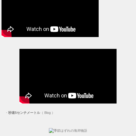
・
秒速5センチメートル
（ Blog ）