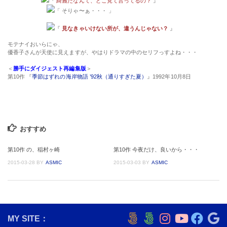
『
綺麗だなんて、どこ見て言ってるの？
』
「 そりゃ〜ぁ・・・ 」
『
見なきゃいけない所が、違うんじゃない？
』
モテナイおいらにゃ、
優香子さんが天使に見えますが、やはりドラマの中のセリフっすよね・・・
＜
勝手にダイジェスト再編集版
＞
第10作 『
季節はずれの海岸物語 ’92秋（通りすぎた夏）
』1992年10月8日
おすすめ
第10作 の、稲村ヶ崎
第10作 今夜だけ、良いから・・・
2015-03-28
BY
ASMIC
2015-03-03
BY
ASMIC
MY SITE：