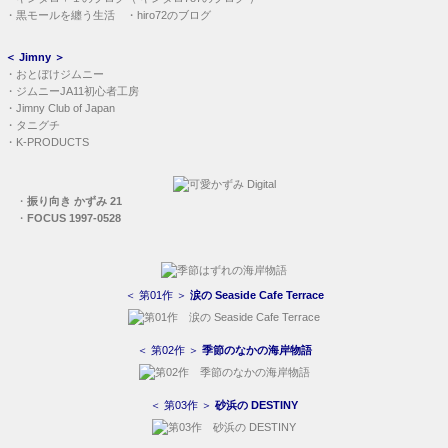
・
黒モールを纏う生活
・
hiro72のブログ
＜
Jimny
＞
・
おとぼけジムニー
・
ジムニーJA11初心者工房
・
Jimny Club of Japan
・
タニグチ
・
K-PRODUCTS
・
振り向き かずみ 21
・
FOCUS 1997-0528
＜ 第01作 ＞
涙の Seaside Cafe Terrace
＜ 第02作 ＞
季節のなかの海岸物語
＜ 第03作 ＞
砂浜の DESTINY