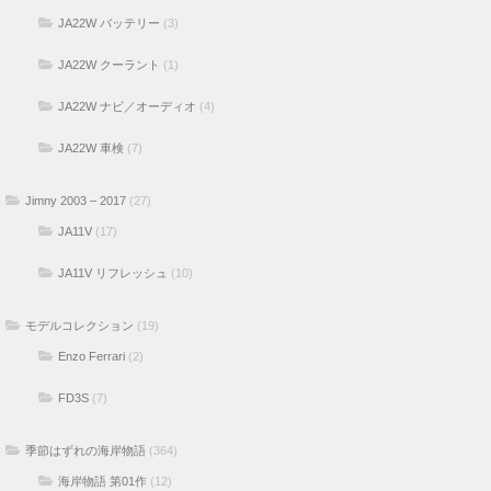
JA22W バッテリー
(3)
JA22W クーラント
(1)
JA22W ナビ／オーディオ
(4)
JA22W 車検
(7)
Jimny 2003 – 2017
(27)
JA11V
(17)
JA11V リフレッシュ
(10)
モデルコレクション
(19)
Enzo Ferrari
(2)
FD3S
(7)
季節はずれの海岸物語
(364)
海岸物語 第01作
(12)