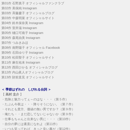
第01作
石野真子 オフィシャルファンクラブ
第02作
美保純 Instagram
第03作
斉藤慶子 オフィシャルブログ
第03作
中森明菜 オフィシャルサイト
第04作
鈴木保奈美 Instagram
第04作
室井滋 Instagram
第05作
樋口可南子 Instagram
第06作
森尾由美 Instagram
第07作
つみきみほ
第08作
南野陽子 オフィシャル Facebook
第09作
石田ゆり子 Instagram
第10作
松田聖子 オフィシャルサイト
第11作
麻生祐未 Instagram
第12作
西田ひかる オフィシャルブログ
第12作
内山眞人オフィシャルブログ
第13作
財前直見 オフィシャルサイト
＜
季節はずれの しびれる台詞
＞
【
高村 圭介
】
・
危険と魅力ってぇ～のはな・・・（第５作）
・
たぶん今夜は・・・降りそうにない。（第７作）
・
それとも貴方、価値の無い男ですか？（第９作）
・
俺たち・・まだ恋してないじゃないか（第９作）
・
仕事もちゃんと出来ない男に・・・（第10作）
・
自分の夢には素直になれよ（第11作）
・
いつも笑ってれば、きっと良い事が（第12作）