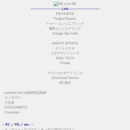
-------------------------- Link --------------------------
RECHARGE
Project Phoenix
ドゥー・エンジニアリング
藤田エンジニアリング
Garage Star Field
KNIGHT SPORTS
オートエクゼ
カタヤマレーシング
REAL-TECH
I-Feelin
テクニカルオートワンズ
Okura Auto Service
RE 雨宮
・
partsfan.com 自動車部品検索
・
モノタロウ
・
八宝屋
・
HYOGOPARTS
・
Croooober
＜
FC ／ FD ／ etc.
＞
・
キンタロ＋１のブログ
（
キンタロ787のブログ
）