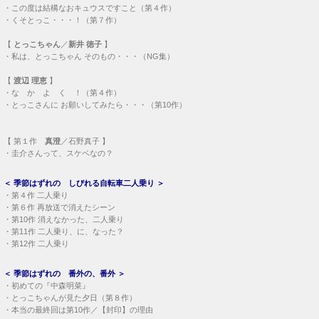
・
この度は結構なおキュウスですこと（第４作）
・
くそとっこ・・・！（第７作）
【
とっこちゃん
／
新井 徳子
】
・
私は、とっこちゃん そのもの・・・（NG集）
【
渡辺 理恵
】
・
な か よ く ！（第４作）
・
とっこさんに お願いしてみたら・・・（第10作）
【
第１作
真澄
／石野真子 】
・
圭介さんって、スケベなの？
＜
季節はずれの しびれる自転車二人乗り
＞
・
第４作 二人乗り
・
第６作 再放送で消えたシーン
・
第10作 消えなかった、二人乗り
・
第11作 二人乗り、に、なった？
・
第12作 二人乗り
＜
季節はずれの 番外の、番外
＞
・
初めての『中森明菜』
・
とっこちゃんが見た夕日（第８作）
・
本当の最終回は第10作／【封印】の理由