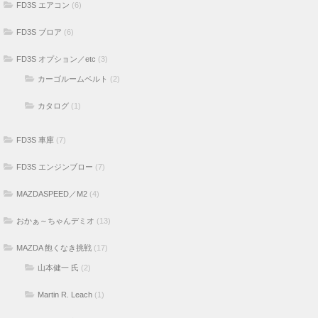
FD3S エアコン
(6)
FD3S ブロア
(6)
FD3S オプション／etc
(3)
カーゴルームベルト
(2)
カタログ
(1)
FD3S 車庫
(7)
FD3S エンジンブロー
(7)
MAZDASPEED／M2
(4)
おかぁ～ちゃんデミオ
(13)
MAZDA 飽くなき挑戦
(17)
山本健一 氏
(2)
Martin R. Leach
(1)