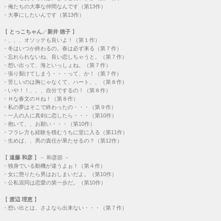
・
俺たちの大事な仲間なんです（第13作）
・
大事にしたいんです（第13作）
【
とっこちゃん
／
新井 徳子
】
・
、、、オソッテも良いよ！（第１作）
・
冬はいつか終わるの。春は必ず来る（第７作）
・
忘れられないね、良い恋しちゃうと。（第７作）
・
想い出って、海といっしょね。（第７作）
・
張り裂けてしまう・・・って、か！（第７作）
・
苦しいのは胸じゃなくて、ハート、、（第８作）
・
いや！！、、、自分でするの！（第８作）
・
Ｈな春文のＨね！（第８作）
・
私の夢はそこで終わったの・・・（第９作）
・
一人の人に真剣に恋したら・・・（第10作）
・
抱いて、、お願い・・・（第10作）
・
フラレ方も経験を積むうちに堂に入る（第11作）
・
生めば、、男の責任が果たせるの？（第12作）
【
遠藤 和彦
】－ 和彦節 －
・
独身でいる動機が違うよぉ！（第４作）
・
女に懲りたら男はおしまいだよ。（第10作）
・
公私混同は恋愛の第一歩だ。（第10作）
【
渡辺 理恵
】
・
想い出とは、さよなら出来ない・・・（第７作）