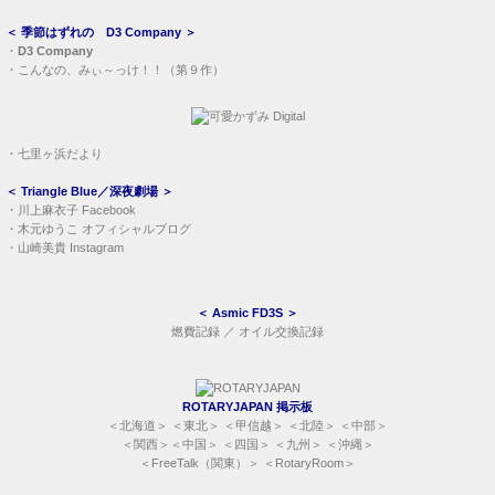
＜
季節はずれの D3 Company
＞
・
D3 Company
・
こんなの、みぃ～っけ！！（第９作）
・
七里ヶ浜だより
＜
Triangle Blue／深夜劇場
＞
・
川上麻衣子 Facebook
・
木元ゆうこ オフィシャルブログ
・
山崎美貴 Instagram
＜
Asmic FD3S
＞
燃費記録
／
オイル交換記録
ROTARYJAPAN 掲示板
＜
北海道
＞ ＜
東北
＞ ＜
甲信越
＞ ＜
北陸
＞ ＜
中部
＞
＜
関西
＞＜
中国
＞ ＜
四国
＞ ＜
九州
＞ ＜
沖縄
＞
＜
FreeTalk（関東）
＞ ＜
RotaryRoom
＞