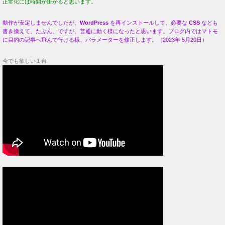
正常化には時間が掛かると思います。
動作が安定しませんでしたが、
WordPress
を再インストールして、必要な
CSS
なども
書き換えて、たぶん、ですが、普通に動く様になったと思います。ブログ内ではマトモ
に目的の記事へ飛んで行ける様、パラメーターを修正します。（2023年 5月20日）
今でも欲しい１台