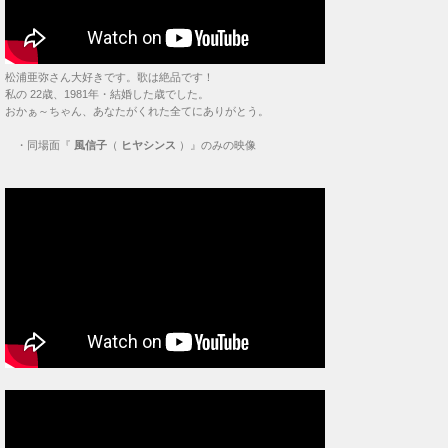
松浦亜弥さん大好きです。歌は絶品です！
私の 22歳、1981年・結婚した歳でした。
おかぁ～ちゃん、あなたがくれた全てにありがとう。
・
同場面『
風信子
（
ヒヤシンス
）』のみの映像