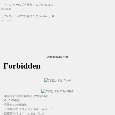
リアバンパーのプチ変形？
に
Asmic
より
2013-03-19
リアバンパーのプチ変形？
に
kaatze
より
2013-03-19
AccessCounter
・
季節はずれの海岸物語（Wikipedia）
・
QUE Web店
・
可愛かずみ博物館
・
片岡鶴太郎 オフィシャルホームページ
・
渡辺美奈代 オフィシャルブログ