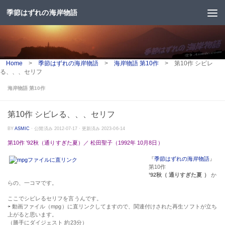
季節はずれの海岸物語
コンテンツへスキップ
Home
>
季節はずれの海岸物語
>
海岸物語 第10作
>
第10作 シビレ
る、、、セリフ
海岸物語 第10作
第10作 シビレる、、、セリフ
BY
ASMIC
· 公開済み
2012-07-17
· 更新済み
2023-06-14
第10作 ’92秋（通りすぎた夏）／ 松田聖子（1992年 10月8日）
『
季節はずれの海岸物語
』
第10作
’92秋（ 通りすぎた夏 ）
か
らの、一コマです。
ここでシビレるセリフを言うんです。
⇦ 動画ファイル（mpg）に直リンクしてますので、関連付けされた再生ソフトが立ち
上がると思います。
（勝手にダイジェスト 約23分）