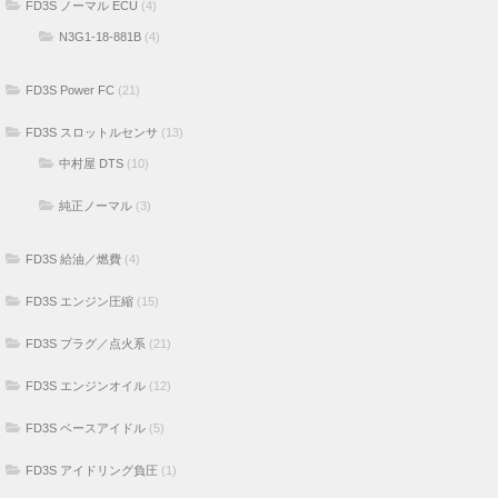
FD3S ノーマル ECU
(4)
N3G1-18-881B
(4)
FD3S Power FC
(21)
FD3S スロットルセンサ
(13)
中村屋 DTS
(10)
純正ノーマル
(3)
FD3S 給油／燃費
(4)
FD3S エンジン圧縮
(15)
FD3S プラグ／点火系
(21)
FD3S エンジンオイル
(12)
FD3S ベースアイドル
(5)
FD3S アイドリング負圧
(1)