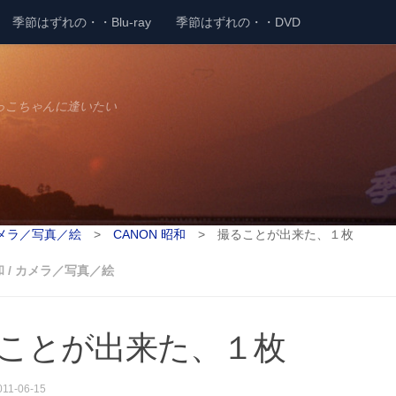
季節はずれの・・Blu-ray
季節はずれの・・DVD
っこちゃんに逢いたい
メラ／写真／絵
>
CANON 昭和
>
撮ることが出来た、１枚
和
/
カメラ／写真／絵
ことが出来た、１枚
011-06-15