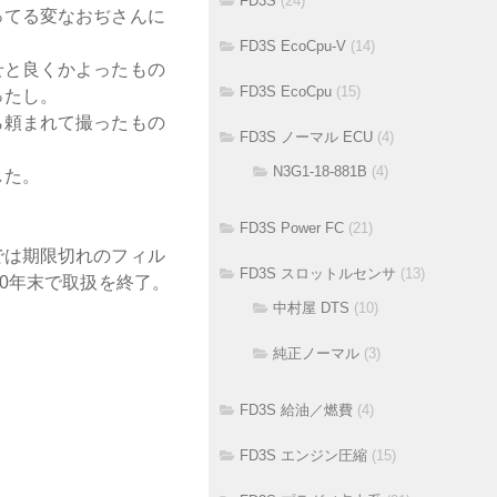
FD3S
(24)
ってる変なおぢさんに
FD3S EcoCpu-V
(14)
せと良くかよったもの
FD3S EcoCpu
(15)
ったし。
ら頼まれて撮ったもの
FD3S ノーマル ECU
(4)
N3G1-18-881B
(4)
した。
FD3S Power FC
(21)
では期限切れのフィル
FD3S スロットルセンサ
(13)
0年末で取扱を終了。
中村屋 DTS
(10)
純正ノーマル
(3)
FD3S 給油／燃費
(4)
FD3S エンジン圧縮
(15)