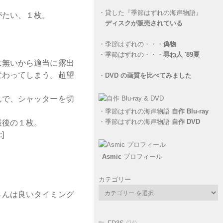
・
貸した『季節はずれの海岸物語』
がたい、１枚。
ディスクが販売されている
・
季節はずれの・・・
偽物
・
季節はずれの・・・
尋ね人 '89夏
は無いから適当に露出
変わってしまう。超望
・
DVD の画質を比べてみました
んで、シャッターを切
・
季節はずれの海岸物語
自作 Blu-ray
・
季節はずれの海岸物語
自作 DVD
最後の１枚。
]
Asmic
プロフィール
カテゴリー
さんは良いタイミング