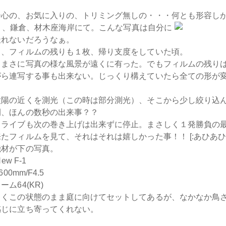
会心の、お気に入りの、トリミング無しの・・・何とも形容し
 1月、鎌倉、材木座海岸にて。こんな写真は自分に
撮れないだろうなぁ。
り、フィルムの残りも１枚、帰り支度をしていた頃。
、まさに写真の様な風景が遠くに有った。でもフィルムの残り
がら連写する事も出来ない。じっくり構えていたら全ての形が
。
太陽の近くを測光（この時は部分測光）、そこから少し絞り込
間、ほんの数秒の出来事？？
ドライブも次の巻き上げは出来ずに停止。まさしく１発勝負の
たフィルムを見て、それはそれは嬉しかった事！！ [:あひあひ:
機材が下の写真。
ew F-1
00mm/F4.5
ム64(KR)
らくこの状態のまま庭に向けてセットしてあるが、なかなか鳥
感じに立ち寄ってくれない。