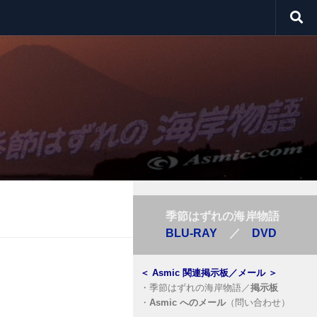
季節はずれの海岸物語
BLU-RAY
／
DVD
＜
Asmic 関連掲示板／メール
＞
・
季節はずれの海岸物語／
掲示板
・
Asmic へのメール
（問い合わせ）