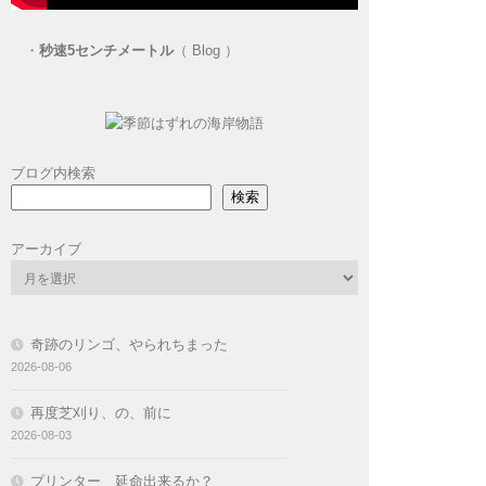
・
秒速5センチメートル
（ Blog ）
ブログ内検索
検索
アーカイブ
奇跡のリンゴ、やられちまった
2026-08-06
再度芝刈り、の、前に
2026-08-03
プリンター 延命出来るか？