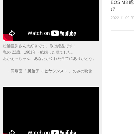
EOS M3
び
2022-11-09
B
松浦亜弥さん大好きです。歌は絶品です！
私の 22歳、1981年・結婚した歳でした。
おかぁ～ちゃん、あなたがくれた全てにありがとう。
・
同場面『
風信子
（
ヒヤシンス
）』のみの映像