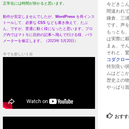
正常化には時間が掛かると思います。
今どきこ
間違われ
動作が安定しませんでしたが、
WordPress
を再インス
鎌倉、三
トールして、必要な
CSS
なども書き換えて、たぶ
です。声
ん、ですが、普通に動く様になったと思います。ブロ
もっとも
グ内ではマトモに目的の記事へ飛んで行ける様、パラ
は実際に載
メーターを修正します。（2023年 5月20日）
まぁ、そ
それと、
今でも欲しい１台
コダクロ
特別良い
ムはどこか
歴史上の
やっぱり面
おすす