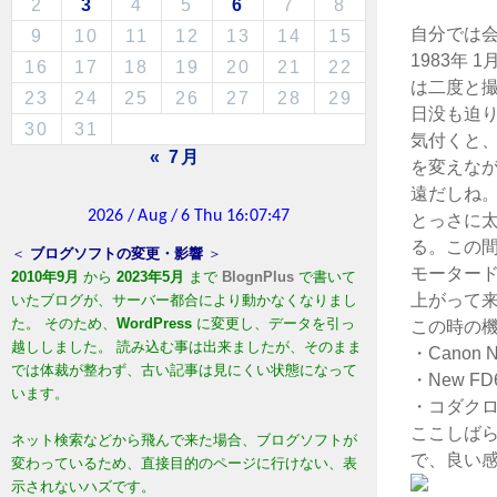
2
3
4
5
6
7
8
自分では
9
10
11
12
13
14
15
1983年
16
17
18
19
20
21
22
は二度と
23
24
25
26
27
28
29
日没も迫
30
31
気付くと
« 7月
を変えな
遠だしね
とっさに
る。この
＜
ブログソフトの変更・影響
＞
モーター
2010年9月
から
2023年5月
まで
BlognPlus
で書いて
上がって来
いたブログが、サーバー都合により動かなくなりまし
た。 そのため、
WordPress
に変更し、データを引っ
この時の
越ししました。 読み込む事は出来ましたが、そのまま
・Canon N
では体裁が整わず、古い記事は見にくい状態になって
・New FD6
います。
・コダクロー
ここしば
ネット検索などから飛んで来た場合、ブログソフトが
で、良い
変わっているため、直接目的のページに行けない、表
示されないハズです。