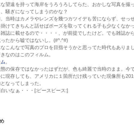
んな望遠を持って海岸をうろうろしてらた、おかしな写真を撮
て、騒ぎになってしまうのかな？
浦、当時はカメラやレンズを幾つカツイデも苦にならず、せっ
を掛けてきちんと話せばポーズを取ってくれる子も少なくなか
、雑誌に載せるので・・・・、が前提でしたけど。でも雑誌か
ったから嘘ではないし。(#^.^#)
んなこんなで写真のプロを目指そうかと思ってた時代もありま
驚きなのはこのフィルム。
ーム
。
状態の保存ではなかったはずだが、色も綺麗で当時のまま。今
に現存しても、アメリカに１箇所だけ残っていた現像所も201
物となってしまった。
白いなぁ・・・[:ピースピース:]
め