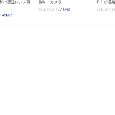
 昭和の望遠レンズ再
趣味：カメラ
F-1 が増
2011-04-29
BY
ASMIC
2011-06-04
Y
ASMIC