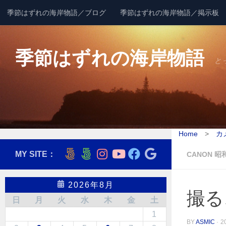
季節はずれの海岸物語／ブログ
季節はずれの海岸物語／掲示板
コンテンツへスキップ
季節はずれの海岸物語
と
Home
>
カ
MY SITE：
CANON 昭
2026年8月
撮る
日
月
火
水
木
金
土
1
BY
ASMIC
·
2