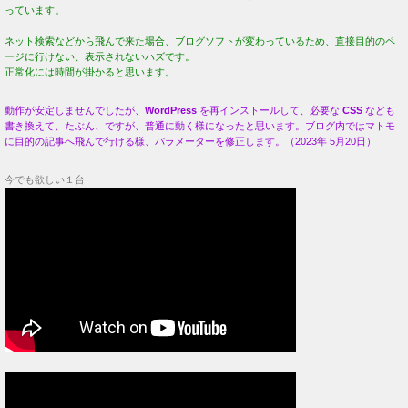
っています。
ネット検索などから飛んで来た場合、ブログソフトが変わっているため、直接目的のペ
ージに行けない、表示されないハズです。
正常化には時間が掛かると思います。
動作が安定しませんでしたが、
WordPress
を再インストールして、必要な
CSS
なども
書き換えて、たぶん、ですが、普通に動く様になったと思います。ブログ内ではマトモ
に目的の記事へ飛んで行ける様、パラメーターを修正します。（2023年 5月20日）
今でも欲しい１台