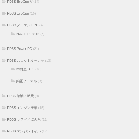
FD3S EcoCpu-V
(14)
FD3S EcoCpu
(15)
FD3S ノーマル ECU
(4)
N3G1-18-881B
(4)
FD3S Power FC
(21)
FD3S スロットルセンサ
(13)
中村屋 DTS
(10)
純正ノーマル
(3)
FD3S 給油／燃費
(4)
FD3S エンジン圧縮
(15)
FD3S プラグ／点火系
(21)
FD3S エンジンオイル
(12)