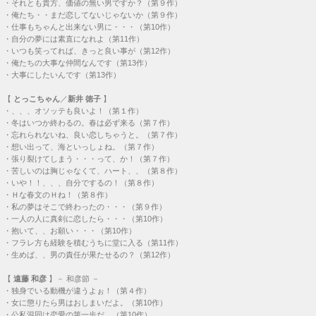
・
それとも貴方、価値の無い男ですか？（第９作）
・
俺たち・・まだ恋してないじゃないか（第９作）
・
仕事もちゃんと出来ない男に・・・（第10作）
・
自分の夢には素直になれよ（第11作）
・
いつも笑ってれば、きっと良い事が（第12作）
・
俺たちの大事な仲間なんです（第13作）
・
大事にしたいんです（第13作）
【
とっこちゃん
／
新井 徳子
】
・
、、、オソッテも良いよ！（第１作）
・
冬はいつか終わるの。春は必ず来る（第７作）
・
忘れられないね、良い恋しちゃうと。（第７作）
・
想い出って、海といっしょね。（第７作）
・
張り裂けてしまう・・・って、か！（第７作）
・
苦しいのは胸じゃなくて、ハート、、（第８作）
・
いや！！、、、自分でするの！（第８作）
・
Ｈな春文のＨね！（第８作）
・
私の夢はそこで終わったの・・・（第９作）
・
一人の人に真剣に恋したら・・・（第10作）
・
抱いて、、お願い・・・（第10作）
・
フラレ方も経験を積むうちに堂に入る（第11作）
・
生めば、、男の責任が果たせるの？（第12作）
【
遠藤 和彦
】－ 和彦節 －
・
独身でいる動機が違うよぉ！（第４作）
・
女に懲りたら男はおしまいだよ。（第10作）
・
公私混同は恋愛の第一歩だ。（第10作）