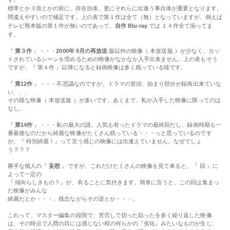
標準とか３倍とかの前に、存在自体、更にそれらに出逢う事自体が重要となります。
間違えやすいので補足です。上の表で第１作は全て（無）となっていますが、例えば
テレビ熊本版の第１作が無いのであって、
自作 Blu-ray
では １４作全て揃ってま
す。
『
第３作
』・・・
2000年 9月の再放送
版以外の映像（ 本放送版 ）が少なく、カッ
トされているシーンを埋めるための映像がなかなか入手出来ません。上の表もそう
ですが、『 第４作 』以降になると録画映像は多く残っている様です。
『
第12作
』・・・不思議なのですが、ドラマの冒頭、始まり部分が録画出来ていな
い、、、
その様な映像（ 本放送版 ）が多いです。あくまで、私が入手した映像に限ってのは
なし。
『
第14作
』・・・私の最大の謎。人気も有ったドラマの最終回だし、録画時期も一
番最後なのだから綺麗な映像がたくさん残っている・・・っと思っているのです
が、『 特別綺麗！』って言う感じの映像には出逢えていません。なぜでしょ
う？？？
勝手な個人の『
妄想
』ですが、これだけたくさんの映像を見て来ると、『 回 』に
よって一定の
『 傾向らしきもの？』が、有ることに気付きます。簡単に言うと、この回は集まっ
た映像がみんな
綺麗だとか・・・、残念ながらその逆とか・・・。
これって、マスター編集の段階で、苦労して切った貼ったを多く繰り返した映像
は、その時点で人間の目には感じない程の何らかの『劣化』みたいなものが生じ、