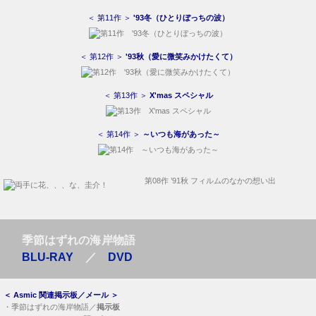
＜ 第11作 ＞
'93冬（ひとりぼっちの波）
＜ 第12作 ＞
'93秋（愛に微笑みかけたくて）
＜ 第13作 ＞
X'mas スペシャル
＜ 第14作 ＞
～いつも海があった～
第08作 ’91秋 フィルムのなかの想い出
季節はずれの海岸物語
BLU-RAY
／
DVD
＜
Asmic 関連掲示板／メール
＞
・
季節はずれの海岸物語／
掲示板