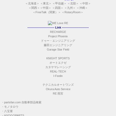
＜
北海道
＞ ＜
東北
＞ ＜
甲信越
＞ ＜
北陸
＞ ＜
中部
＞
＜
関西
＞＜
中国
＞ ＜
四国
＞ ＜
九州
＞ ＜
沖縄
＞
＜
FreeTalk（関東）
＞ ＜
RotaryRoom
＞
-------------------------- Link --------------------------
RECHARGE
Project Phoenix
ドゥー・エンジニアリング
藤田エンジニアリング
Garage Star Field
KNIGHT SPORTS
オートエクゼ
カタヤマレーシング
REAL-TECH
I-Feelin
テクニカルオートワンズ
Okura Auto Service
RE 雨宮
・
partsfan.com 自動車部品検索
・
モノタロウ
・
八宝屋
・
HYOGOPARTS