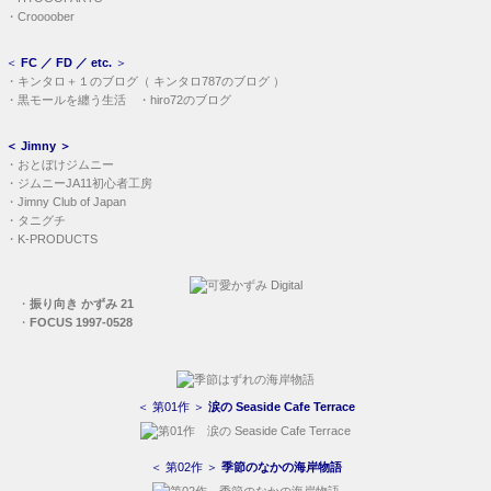
・
Croooober
＜
FC ／ FD ／ etc.
＞
・
キンタロ＋１のブログ
（
キンタロ787のブログ
）
・
黒モールを纏う生活
・
hiro72のブログ
＜
Jimny
＞
・
おとぼけジムニー
・
ジムニーJA11初心者工房
・
Jimny Club of Japan
・
タニグチ
・
K-PRODUCTS
・
振り向き かずみ 21
・
FOCUS 1997-0528
＜ 第01作 ＞
涙の Seaside Cafe Terrace
＜ 第02作 ＞
季節のなかの海岸物語