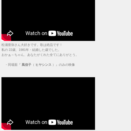
松浦亜弥さん大好きです。歌は絶品です！
私の 22歳、1981年・結婚した歳でした。
おかぁ～ちゃん、あなたがくれた全てにありがとう。
・
同場面『
風信子
（
ヒヤシンス
）』のみの映像