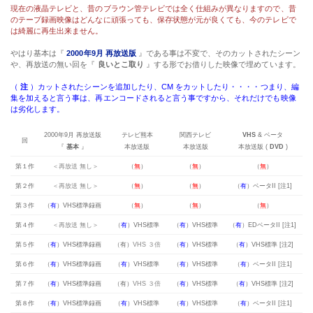
現在の液晶テレビと、昔のブラウン管テレビでは全く仕組みが異なりますので、昔
のテープ録画映像はどんなに頑張っても、保存状態が元が良くても、今のテレビで
は綺麗に再生出来ません。
やはり基本は『
2000年9月 再放送版
』である事は不変で、そのカットされたシーン
や、再放送の無い回を『
良いとこ取り
』する形でお借りした映像で埋めています。
（
注
）カットされたシーンを追加したり、CM をカットしたり・・・・つまり、編
集を加えると言う事は、再エンコードされると言う事ですから、それだけでも映像
は劣化します。
2000年9月 再放送版
テレビ熊本
関西テレビ
VHS
& ベータ
回
『
基本
』
本放送版
本放送版
本放送版 (
DVD
)
第１作
＜再放送 無し＞
（
無
）
（
無
）
（
無
）
第２作
＜再放送 無し＞
（
無
）
（
無
）
（
有
）
ベータII
[注1]
第３作
（
有
）VHS標準録画
（
無
）
（
無
）
（
無
）
第４作
＜再放送 無し＞
（
有
）VHS標準
（
有
）VHS標準
（
有
）
EDベータII
[注1]
第５作
（
有
）VHS標準録画
（有）
VHS ３倍
（
有
）VHS標準
（
有
）VHS標準 [注2]
第６作
（
有
）VHS標準録画
（
有
）VHS標準
（
有
）VHS標準
（
有
）
ベータII
[注1]
第７作
（
有
）VHS標準録画
（有）
VHS ３倍
（
有
）VHS標準
（
有
）VHS標準 [注2]
第８作
（
有
）VHS標準録画
（
有
）VHS標準
（
有
）VHS標準
（
有
）
ベータII
[注1]