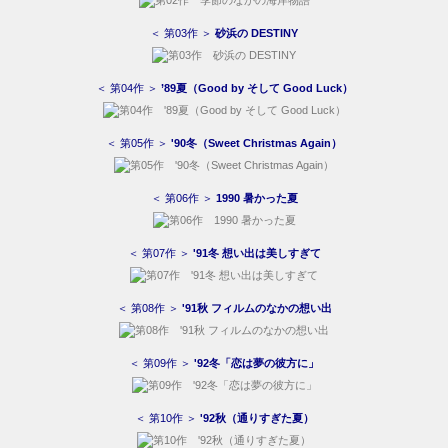
＜ 第03作 ＞
砂浜の DESTINY
＜ 第04作 ＞
’89夏（Good by そして Good Luck）
＜ 第05作 ＞
'90冬（Sweet Christmas Again）
＜ 第06作 ＞
1990 暑かった夏
＜ 第07作 ＞
'91冬 想い出は美しすぎて
＜ 第08作 ＞
'91秋 フィルムのなかの想い出
＜ 第09作 ＞
'92冬「恋は夢の彼方に」
＜ 第10作 ＞
'92秋（通りすぎた夏）