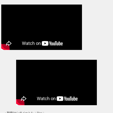
・
秒速5センチメートル
（ Blog ）