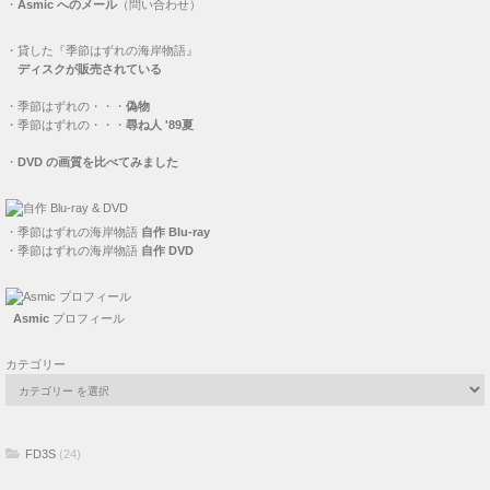
・
Asmic へのメール
（問い合わせ）
・
貸した『季節はずれの海岸物語』
ディスクが販売されている
・
季節はずれの・・・
偽物
・
季節はずれの・・・
尋ね人 '89夏
・
DVD の画質を比べてみました
・
季節はずれの海岸物語
自作 Blu-ray
・
季節はずれの海岸物語
自作 DVD
Asmic
プロフィール
カテゴリー
FD3S
(24)