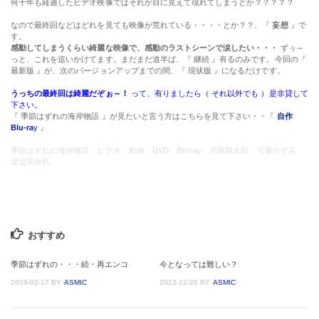
何十年も経過したビデオ映像ではそれが目に見えて現れてしまうとか？？？？？
なので最終回などはどれを見ても映像が荒れている・・・・とか？？、『
妄想
』で
す。
感動してしまうくらい綺麗な映像で、感動のラストシーンで涙したい・・・
ずぅ～
っと、これを追いかけてます。まだまだ道半ば、『 継続 』有るのみです。今回の『
最新版 』が、次のバージョンアップまでの間、『 現状版 』になるだけです。
うっちの最終回は綺麗だぞぉ～！
って、有りましたら（ それ以外でも ）是非貸して
下さい。
『 季節はずれの海岸物語 』が見たいと言う方はこちらを見て下さい・・『
自作
Blu-ra
y
』
季節はずれの海岸物語 ビデオ 動画 DVD Blu-ray 片岡鶴太郎 可愛かずみ
渡辺美奈代
おすすめ
季節はずれの・・・続・再エンコ
今となっては難しい？
2019-02-17
BY
ASMIC
2013-12-26
BY
ASMIC