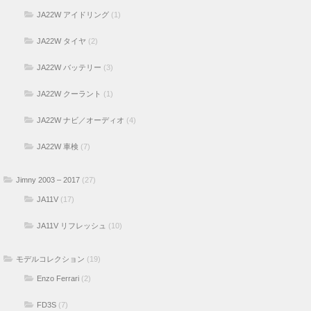
JA22W アイドリング
(1)
JA22W タイヤ
(2)
JA22W バッテリー
(3)
JA22W クーラント
(1)
JA22W ナビ／オーディオ
(4)
JA22W 車検
(7)
Jimny 2003 – 2017
(27)
JA11V
(17)
JA11V リフレッシュ
(10)
モデルコレクション
(19)
Enzo Ferrari
(2)
FD3S
(7)