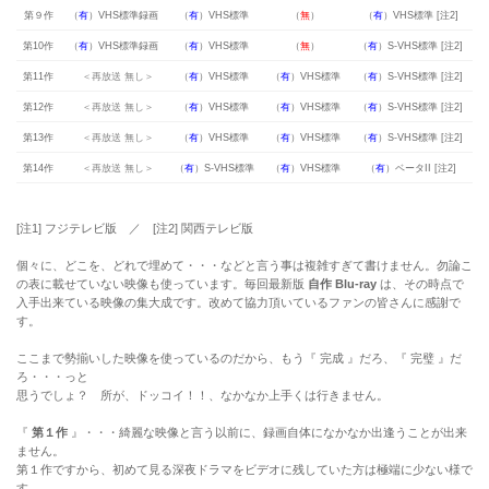
第９作
（
有
）VHS標準録画
（
有
）VHS標準
（
無
）
（
有
）VHS標準 [注2]
第10作
（
有
）VHS標準録画
（
有
）VHS標準
（
無
）
（
有
）S-VHS標準 [注2]
第11作
＜再放送 無し＞
（
有
）VHS標準
（
有
）VHS標準
（
有
）S-VHS標準 [注2]
第12作
＜再放送 無し＞
（
有
）VHS標準
（
有
）VHS標準
（
有
）S-VHS標準 [注2]
第13作
＜再放送 無し＞
（
有
）VHS標準
（
有
）VHS標準
（
有
）S-VHS標準 [注2]
第14作
＜再放送 無し＞
（
有
）S-VHS標準
（
有
）VHS標準
（
有
）
ベータII
[注2]
[注1] フジテレビ版 ／ [注2] 関西テレビ版
個々に、どこを、どれで埋めて・・・などと言う事は複雑すぎて書けません。勿論こ
の表に載せていない映像も使っています。毎回最新版
自作 Blu-ray
は、その時点で
入手出来ている映像の集大成です。改めて協力頂いているファンの皆さんに感謝で
す。
ここまで勢揃いした映像を使っているのだから、もう『 完成 』だろ、『 完璧 』だ
ろ・・・っと
思うでしょ？ 所が、ドッコイ！！、なかなか上手くは行きません。
『
第１作
』・・・綺麗な映像と言う以前に、録画自体になかなか出逢うことが出来
ません。
第１作ですから、初めて見る深夜ドラマをビデオに残していた方は極端に少ない様で
す。