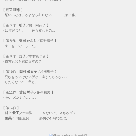
【
渡辺 理恵
】
・
想い出とは、さよなら出来ない・・・（第７作）
【
第５作
明子
／樋口可南子 】
・
10年経つと、、、色々変わるのね
【
第８作
柴田 かおり
／南野陽子 】
・
す き で し た。
【
第９作
冴子
／中村あずさ 】
・
貴方も恋を敵に回すの？
【
第10作
岡村 優香子
／松田聖子 】
・
見なきゃいけない所が、違うんじゃない？
・
したくない？、私と。
【
第11作
渡辺 祥子
／麻生祐未 】
・
あいつは投げないよ。
【
第13作
】
・
村上 愛子
／室井滋・・・
来ないで、来ちゃダメ
・
里美
／ 財前直見・・・
最初が不純な恋は、、