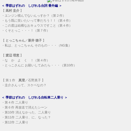
＜
季節はずれの しびれる台詞 番外編
＞
【
高村 圭介
】
・
エンジン積んでないんっすか？（第２作）
・
もう既に笑いたいって事だろう！！（第４作）
・
この度は結構なおキュウスですこと（第４作）
・
くそとっこ・・・！（第７作）
【
とっこちゃん
／
新井 徳子
】
・
私は、とっこちゃん そのもの・・・（NG集）
【
渡辺 理恵
】
・
な か よ く ！（第４作）
・
とっこさんに お願いしてみたら・・・（第10作）
【
第１作
真澄
／石野真子 】
・
圭介さんって、スケベなの？
＜
季節はずれの しびれる自転車二人乗り
＞
・
第４作 二人乗り
・
第６作 再放送で消えたシーン
・
第10作 消えなかった、二人乗り
・
第11作 二人乗り、に、なった？
・
第12作 二人乗り