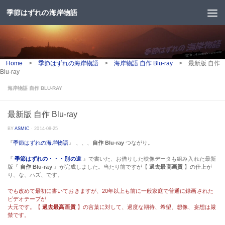
季節はずれの海岸物語
コンテンツへスキップ
Home
>
季節はずれの海岸物語
>
海岸物語 自作 Blu-ray
>
最新版 自作
Blu-ray
海岸物語 自作 BLU-RAY
最新版 自作 Blu-ray
BY
ASMIC
·
2014-08-25
『
季節はずれの海岸物語
』 、、、
自作 Blu-ray
つながり。
『
季節はずれの・・・別の道
』で書いた、お借りした映像データも組み入れた最新
版『
自作 Blu-ray
』が完成しました。当たり前ですが【
過去最高画質
】の仕上が
り、な、ハズ、です。
でも改めて最初に書いておきますが、20年以上も前に一般家庭で普通に録画された
ビデオテープが
大元です。【
過去最高画質
】の言葉に対して、過度な期待、希望、想像、妄想は厳
禁です。