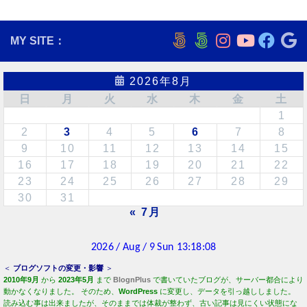
MY SITE：
2026年8月
日
月
火
水
木
金
土
1
2
3
4
5
6
7
8
9
10
11
12
13
14
15
16
17
18
19
20
21
22
23
24
25
26
27
28
29
30
31
« 7月
＜
ブログソフトの変更・影響
＞
2010年9月
から
2023年5月
まで
BlognPlus
で書いていたブログが、サーバー都合により
動かなくなりました。 そのため、
WordPress
に変更し、データを引っ越ししました。
読み込む事は出来ましたが、そのままでは体裁が整わず、古い記事は見にくい状態にな