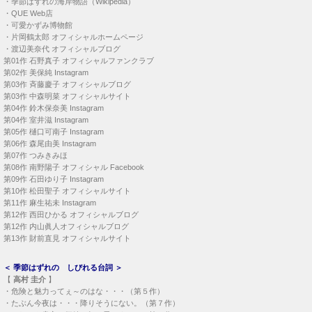
・
季節はずれの海岸物語（Wikipedia）
・
QUE Web店
・
可愛かずみ博物館
・
片岡鶴太郎 オフィシャルホームページ
・
渡辺美奈代 オフィシャルブログ
第01作
石野真子 オフィシャルファンクラブ
第02作
美保純 Instagram
第03作
斉藤慶子 オフィシャルブログ
第03作
中森明菜 オフィシャルサイト
第04作
鈴木保奈美 Instagram
第04作
室井滋 Instagram
第05作
樋口可南子 Instagram
第06作
森尾由美 Instagram
第07作
つみきみほ
第08作
南野陽子 オフィシャル Facebook
第09作
石田ゆり子 Instagram
第10作
松田聖子 オフィシャルサイト
第11作
麻生祐未 Instagram
第12作
西田ひかる オフィシャルブログ
第12作
内山眞人オフィシャルブログ
第13作
財前直見 オフィシャルサイト
＜
季節はずれの しびれる台詞
＞
【
高村 圭介
】
・
危険と魅力ってぇ～のはな・・・（第５作）
・
たぶん今夜は・・・降りそうにない。（第７作）