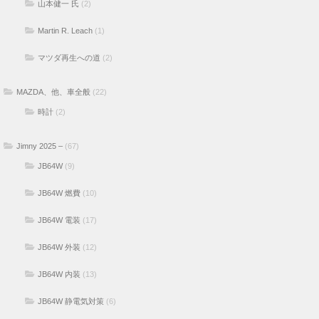
山本健一 氏
(2)
Martin R. Leach
(1)
マツダ再生への道
(2)
MAZDA、他、車全般
(22)
時計
(2)
Jimny 2025 –
(67)
JB64W
(9)
JB64W 燃費
(10)
JB64W 電装
(17)
JB64W 外装
(12)
JB64W 内装
(13)
JB64W 静電気対策
(6)