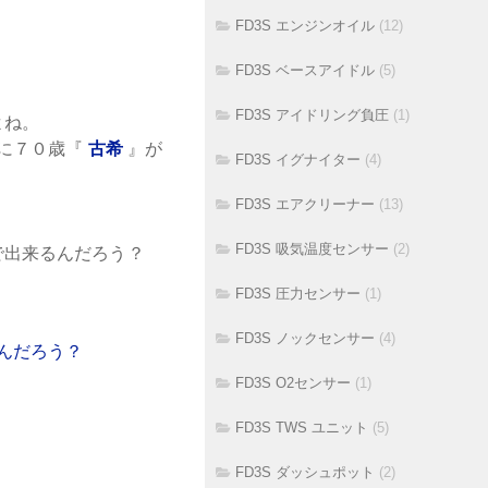
FD3S エンジンオイル
(12)
FD3S ベースアイドル
(5)
FD3S アイドリング負圧
(1)
よね。
に７０歳『
古希
』が
FD3S イグナイター
(4)
FD3S エアクリーナー
(13)
FD3S 吸気温度センサー
(2)
まで出来るんだろう？
FD3S 圧力センサー
(1)
FD3S ノックセンサー
(4)
FD3S O2センサー
(1)
FD3S TWS ユニット
(5)
FD3S ダッシュポット
(2)