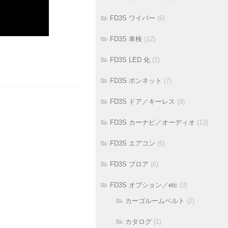
FD3S ワイパー
(6)
FD3S 車検
(12)
FD3S LED 化
(2)
FD3S ボンネット
(7)
FD3S ドア／キーレス
(9)
FD3S カーナビ／オーディオ
(13)
FD3S エアコン
(6)
FD3S ブロア
(6)
FD3S オプション／etc
(3)
カーゴルームベルト
(2)
カタログ
(1)