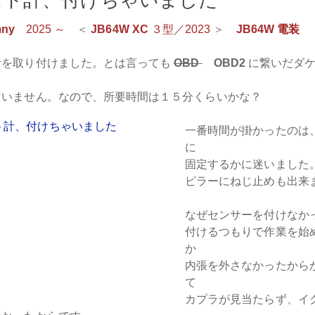
mny
2025 ～
＜
JB64W XC
３型／2023
＞
JB64W 電装
計を取り付けました。とは言っても
OBD
OBD2
に繋いだダケ
ていません。なので、所要時間は１５分くらいかな？
一番時間が掛かったのは
に
固定するかに迷いました
ピラーにねじ止めも出来
なぜセンサーを付けなか
付けるつもりで作業を始
か
内張を外さなかったから
て
カプラが見当たらず、イ