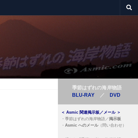
季節はずれの海岸物語
BLU-RAY
／
DVD
＜
Asmic 関連掲示板／メール
＞
・
季節はずれの海岸物語／
掲示板
・
Asmic へのメール
（問い合わせ）