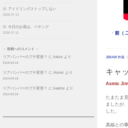
アイドリングストップしない
2026-07-13
今日のお昼は、ペヤング
・
前（ 
2026-07-11
－ 投稿へのコメント －
リアバンパーのプチ変形？
に
katze
より
JB64W 外装
2019-04-19
キャ
リアバンパーのプチ変形？
に
Asmic
より
2013-03-19
Asmic Ji
リアバンパーのプチ変形？
に
kaatze
より
2013-03-19
たまたま
ましたが
した。
真鍮との