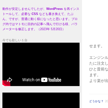
動作が安定しませんでしたが、
WordPress
を再インス
トールして、必要な
CSS
なども書き換えて、たぶ
ん、ですが、普通に動く様になったと思います。ブロ
グ内ではマトモに目的の記事へ飛んで行ける様、パラ
メーターを修正します。（2023年 5月20日）
今でも欲しい１台
せます。
エンジン
たに注文
ひと昔前
ます
より楽が
どうかな？
2