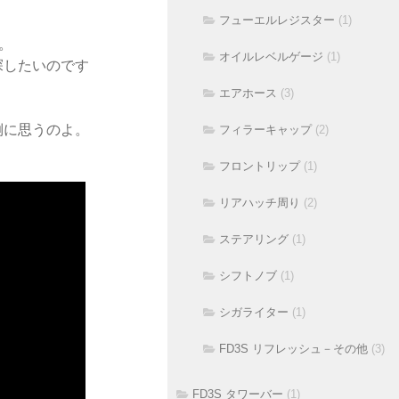
フューエルレジスター
(1)
。
オイルレベルゲージ
(1)
探したいのです
エアホース
(3)
倒に思うのよ。
フィラーキャップ
(2)
フロントリップ
(1)
リアハッチ周り
(2)
ステアリング
(1)
シフトノブ
(1)
シガライター
(1)
FD3S リフレッシュ－その他
(3)
FD3S タワーバー
(1)