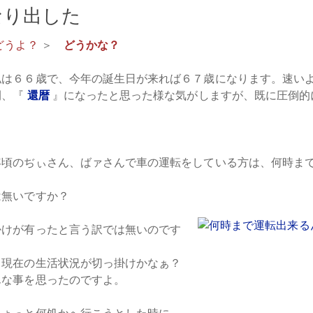
なり出した
どうよ？
＞
どうかな？
私は６６歳で、今年の誕生日が来れば６７歳になります。速い
間、『
還暦
』になったと思った様な気がしますが、既に圧倒的
。
年頃のぢぃさん、ばァさんで車の運転をしている方は、何時
は無いですか？
掛けが有ったと言う訳では無いのです
、現在の生活状況が切っ掛けかなぁ？
んな事を思ったのですよ。