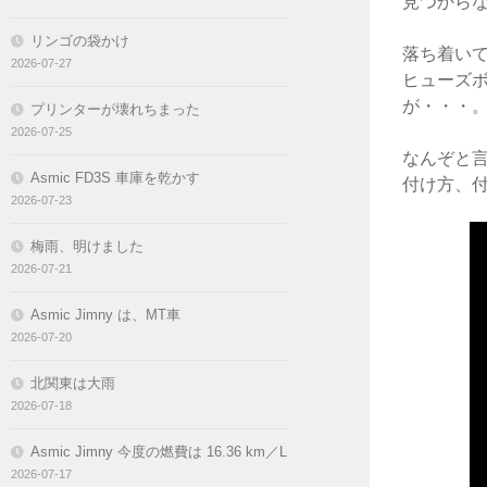
見つから
リンゴの袋かけ
落ち着い
2026-07-27
ヒューズ
が・・
プリンターが壊れちまった
2026-07-25
なんぞと
Asmic FD3S 車庫を乾かす
付け方、
2026-07-23
梅雨、明けました
2026-07-21
Asmic Jimny は、MT車
2026-07-20
北関東は大雨
2026-07-18
Asmic Jimny 今度の燃費は 16.36 km／L
2026-07-17