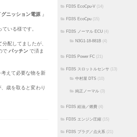
FD3S EcoCpu-V
(14)
イグニッション電源
』
FD3S EcoCpu
(15)
っている様です。
FD3S ノーマル ECU
(4)
N3G1-18-881B
(4)
て分配してましたが、
ので
パッチン
で済ま
FD3S Power FC
(21)
FD3S スロットルセンサ
(13)
を考えて必要な物を新
中村屋 DTS
(10)
が、歳を取ると変わり
純正ノーマル
(3)
FD3S 給油／燃費
(4)
FD3S エンジン圧縮
(15)
FD3S プラグ／点火系
(21)