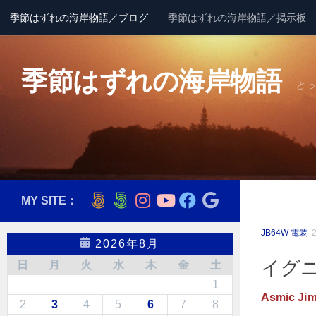
季節はずれの海岸物語／ブログ
季節はずれの海岸物語／掲示板
コンテンツへスキップ
季節はずれの海岸物語
とっ
MY SITE：
JB64W 電装
2026年8月
イグ
日
月
火
水
木
金
土
1
Asmic Ji
2
3
4
5
6
7
8