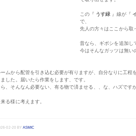
この『
うす緑
』線が『
で、
先人の方々はここから取
昔なら、ギボシを追加し
今はそんなガッツは無い
ルームから配管を引き込む必要が有りますが、自分なりに工程
しました。届いたら作業をします、です。
なら、そんなん必要ない、有る物で済ませる、、な、ハズです
。
出来る様に考えます。
026-02-20
BY
ASMIC