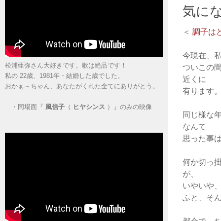
気に
＜
調子は
今現在、
松浦亜弥さん大好きです。歌は絶品です！
ついこの
私の 22歳、1981年・結婚した歳でした。
近くに
おかぁ～ちゃん、あなたがくれた全てにありがとう。
有ります
・
同場面『
風信子
（
ヒヤシンス
）』のみの映像
同じ様な
なんて
思った事
何か切っ
が、
いやいや
ふと、そ