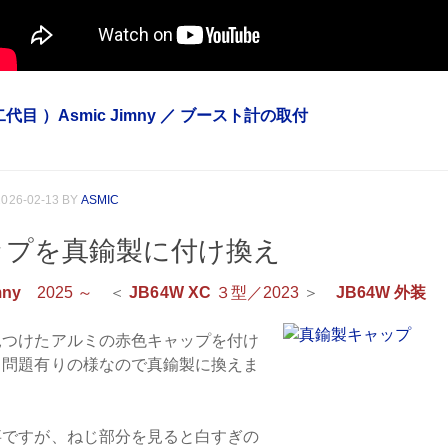
二代目 ）Asmic Jimny ／ ブースト計の取付
2026-02-13
BY
ASMIC
ップを真鍮製に付け換え
mny
2025 ～
＜
JB64W XC
３型／2023
＞
JB64W 外装
見つけたアルミの赤色キャップを付け
、問題有りの様なので真鍮製に換えま
事ですが、ねじ部分を見ると白すぎの