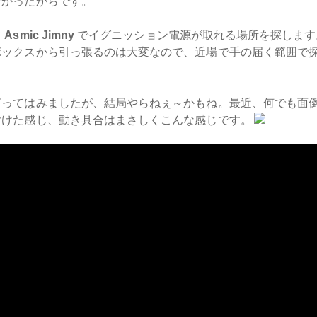
なかったからです。
て
Asmic Jimny
でイグニッション電源が取れる場所を探します
ボックスから引っ張るのは大変なので、近場で手の届く範囲で
・。
言ってはみましたが、結局やらねぇ～かもね。最近、何でも面
付けた感じ、動き具合はまさしくこんな感じです。