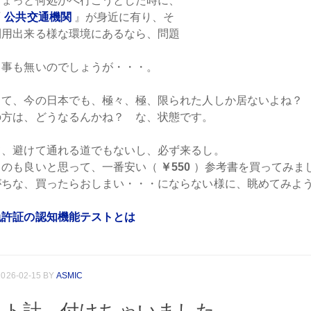
ちょっと何処かへ行こうとした時に、
『
公共交通機関
』が身近に有り、そ
利用出来る様な環境にあるなら、問題
、
う事も無いのでしょうが・・・。
って、今の日本でも、極々、極、限られた人しか居ないよね？
の方は、どうなるんかね？ な、状態です。
て、避けて通れる道でもないし、必ず来るし。
くのも良いと思って、一番安い（
￥550
）参考書を買ってみま
がちな、買ったらおしまい・・・にならない様に、眺めてみよ
免許証の認知機能テストとは
2026-02-15
BY
ASMIC
スト計、付けちゃいました