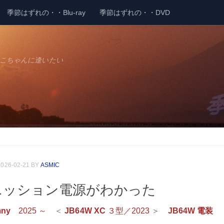
季節はずれの・・Blu-ray
季節はずれの・・DVD
こちゃんに逢いたい
2026-02-21
BY
ASMIC
ニッション電源がわかった
mny
2025 ～
＜
JB64W XC
３型／2023
＞
JB64W 電装