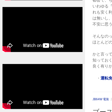
都会で、
いわゆる
れも安く
は無いし
不安に思
そんなの
ほとんど
かと言っ
知ってお
良く有り
・
運転
JB64W 電装
ブー