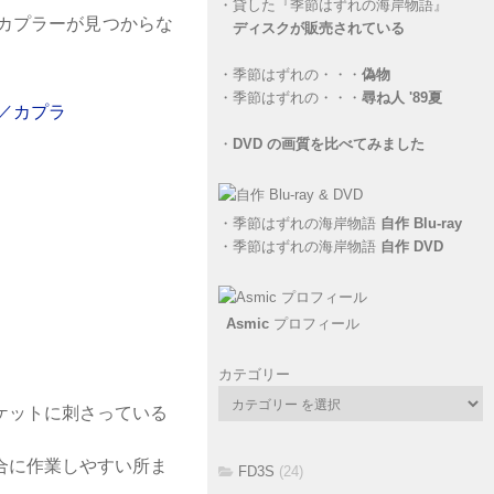
・
貸した『季節はずれの海岸物語』
カプラーが見つからな
ディスクが販売されている
・
季節はずれの・・・
偽物
・
季節はずれの・・・
尋ね人 '89夏
・
DVD の画質を比べてみました
・
季節はずれの海岸物語
自作 Blu-ray
・
季節はずれの海岸物語
自作 DVD
Asmic
プロフィール
カテゴリー
ケットに刺さっている
合に作業しやすい所ま
FD3S
(24)