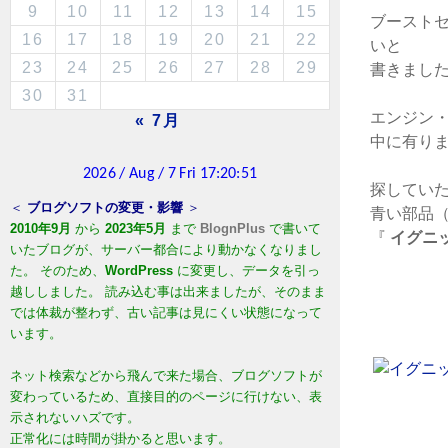
9
10
11
12
13
14
15
ブースト
16
17
18
19
20
21
22
いと
23
24
25
26
27
28
29
書きまし
30
31
エンジン
« 7月
中に有り
探してい
＜
ブログソフトの変更・影響
＞
青い部品（
2010年9月
から
2023年5月
まで
BlognPlus
で書いて
『
イグニ
いたブログが、サーバー都合により動かなくなりまし
た。 そのため、
WordPress
に変更し、データを引っ
越ししました。 読み込む事は出来ましたが、そのまま
では体裁が整わず、古い記事は見にくい状態になって
います。
ネット検索などから飛んで来た場合、ブログソフトが
変わっているため、直接目的のページに行けない、表
示されないハズです。
正常化には時間が掛かると思います。