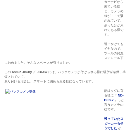
カーナビから
来ている線
と、カメラの
線がここで繋
がれていて、
余った分が束
ねてある様で
す。
引っかけても
イヤなので、
ツールの発泡
スチロール下
に納めました。そんなスペースが有りました。
この
Asmic Jimny ／ JB64W
には、バックカメラが付けられる様に場所が確保、準
備されていて、
取り付ける場合は、スマートに納められる様になっています。
配線タグに有
る様に『
ND-
BC8-2
』っと
言うカメラの
様です。
残っていたス
ピーカーもそ
うでした
が、