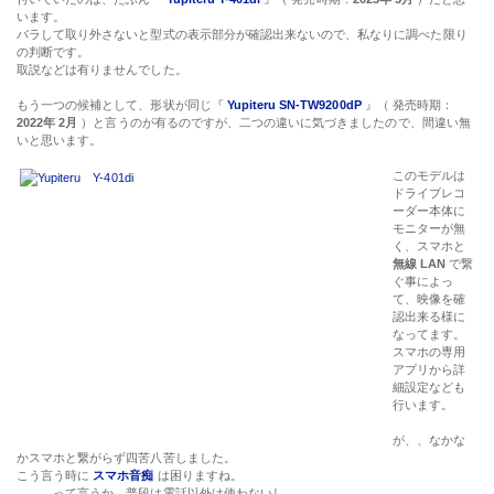
います。
バラして取り外さないと型式の表示部分が確認出来ないので、私なりに調べた限り
の判断です。
取説などは有りませんでした。
もう一つの候補として、形状が同じ『
Yupiteru SN-TW9200dP
』（ 発売時期：
2022年 2月
）と言うのが有るのですが、二つの違いに気づきましたので、間違い無
いと思います。
このモデルは
ドライブレコ
ーダー本体に
モニターが無
く、スマホと
無線 LAN
で繋
ぐ事によっ
て、映像を確
認出来る様に
なってます。
スマホの専用
アプリから詳
細設定なども
行います。
が、、なかな
かスマホと繋がらず四苦八苦しました。
こう言う時に
スマホ音痴
は困りますね。
、、、って言うか、普段は電話以外は使わないし。