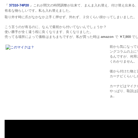
『
37310-74P20
』これが間欠の時間調整が出来て、まんま入れ替え、付け替え出来
有名な物らしいです。私も入れ替えました。
取り外す時に爪がなかなか上手く押せず、外れず、２分くらい掛かってしまいました。
こう言うのが有るのに、なんで最初から付いてないんでしょうか？
使い勝手が全く違う程に良くなります、良くなりました。
売ってる場所によって価格はまちまちですが、私が買った時は
amazon
で
￥7,900
で
前から気になって
ングコラムの上に
るんですが、何用
くわかりません。
後から付けた物と
カーナビくらいし
カーナビはマイク
やっぱり、取説は
ぁ。