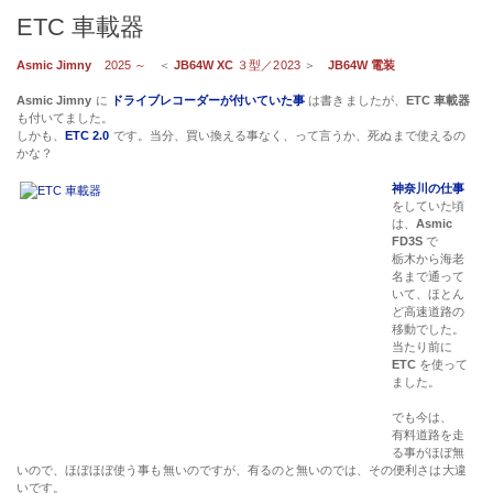
ETC 車載器
Asmic Jimny
2025 ～
＜
JB64W XC
３型／2023
＞
JB64W 電装
Asmic Jimny
に
ドライブレコーダーが付いていた事
は書きましたが、
ETC 車載器
も付いてました。
しかも、
ETC 2.0
です。当分、買い換える事なく、って言うか、死ぬまで使えるの
かな？
神奈川の仕事
をしていた頃
は、
Asmic
FD3S
で
栃木から海老
名まで通って
いて、ほとん
ど高速道路の
移動でした。
当たり前に
ETC
を使って
ました。
でも今は、
有料道路を走
る事がほぼ無
いので、ほぼほぼ使う事も無いのですが、有るのと無いのでは、その便利さは大違
いです。