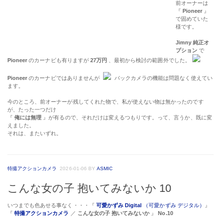
前オーナーは
『
Pioneer
』
で固めていた
様です。
Jimny 純正オ
プション
で
Pioneer
のカーナビも有りますが
27万円
、最初から検討の範囲外でした。
Pioneer
のカーナビではありませんが
バックカメラの機能は問題なく使えてい
ます。
今のところ、前オーナーが残してくれた物で、私が使えない物は無かったのです
が、たった一つだけ
『
俺には無理
』が有るので、それだけは変えるつもりです。って、言うか、既に変
えました。
それは、またいずれ。
特撮アクションカメラ
2026-01-06
BY
ASMIC
こんな女の子 抱いてみないか 10
いつまでも色あせる事なく・・・『
可愛かずみ Digital
（可愛かずみ デジタル）
』
『
特撮アクションカメラ
／
こんな女の子 抱いてみないか
』
No.10