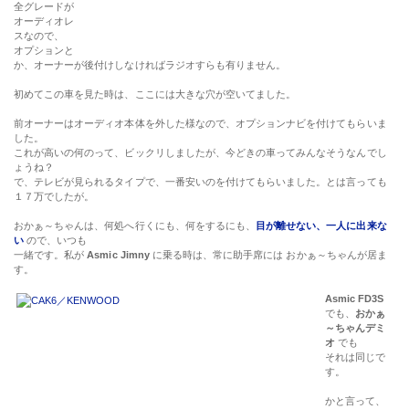
全グレードが
オーディオレ
スなので、
オプションと
か、オーナーが後付けしなければラジオすらも有りません。
初めてこの車を見た時は、ここには大きな穴が空いてました。
前オーナーはオーディオ本体を外した様なので、オプションナビを付けてもらいま
した。
これが高いの何のって、ビックリしましたが、今どきの車ってみんなそうなんでし
ょうね？
で、テレビが見られるタイプで、一番安いのを付けてもらいました。とは言っても
１７万でしたが。
おかぁ～ちゃんは、何処へ行くにも、何をするにも、
目が離せない、一人に出来な
い
ので、いつも
一緒です。私が
Asmic Jimny
に乗る時は、常に助手席には おかぁ～ちゃんが居ま
す。
Asmic FD3S
でも、
おかぁ
～ちゃんデミ
オ
でも
それは同じで
す。
かと言って、