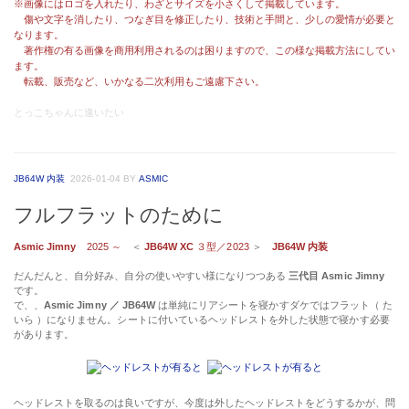
※画像にはロゴを入れたり、わざとサイズを小さくして掲載しています。
傷や文字を消したり、つなぎ目を修正したり、技術と手間と、少しの愛情が必要と
なります。
著作権の有る画像を商用利用されるのは困りますので、この様な掲載方法にしてい
ます。
転載、販売など、いかなる二次利用もご遠慮下さい。
とっこちゃんに逢いたい
JB64W 内装
2026-01-04
BY
ASMIC
フルフラットのために
Asmic Jimny
2025 ～
＜
JB64W XC
３型／2023
＞
JB64W 内装
だんだんと、自分好み、自分の使いやすい様になりつつある
三代目 Asmic Jimny
です。
で、、
Asmic Jimny ／ JB64W
は単純にリアシートを寝かすダケではフラット（ た
いら ）になりません。シートに付いているヘッドレストを外した状態で寝かす必要
があります。
ヘッドレストを取るのは良いですが、今度は外したヘッドレストをどうするかが、問