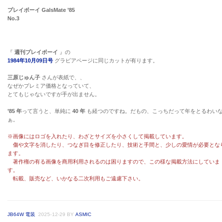
プレイボーイ GalsMate ’85
No.3
『
週刊プレイボーイ
』の
1984年10月09日号
グラビアページに同じカットが有ります。
三原じゅん子
さんが表紙で、、
なぜかプレミア価格となっていて、
とてもじゃないですが手が出ません。
’85 年
って言うと、単純に
40 年
も経つのですね。だもの、こっちだって年をとるわい
ぁ。
※画像にはロゴを入れたり、わざとサイズを小さくして掲載しています。
傷や文字を消したり、つなぎ目を修正したり、技術と手間と、少しの愛情が必要とな
ます。
著作権の有る画像を商用利用されるのは困りますので、この様な掲載方法にしていま
す。
転載、販売など、いかなる二次利用もご遠慮下さい。
JB64W 電装
2025-12-29
BY
ASMIC