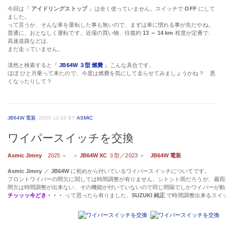
今回は『
アイドリングストップ
』は全く使っていません。スイッチで
OFF
にして
ました。
って言うか、そんな車を運転した事も無いので、まずは車に慣れる事が先だやね。
普通に、おとなしく運転です。近場の買い物、往復約
13 ～ 14 km
程度が定番で、
高速道路などは、
まだ走っていません。
漠然と検索すると『
JB64W ３型 燃費
』こんな具合です。
ほぼ ひと月乗って来たので、今度は燃費を気にして走らせてみましょうかね？ 悪
くなったりして？
JB64W 電装
2025-12-26
BY
ASMIC
ワイパースイッチを交換
Asmic Jimny
2025 ～
＜
JB64W XC
３型／2023
＞
JB64W 電装
Asmic Jimny
／
JB64W
に初めから付いているワイパースイッチについてです。
フロントワイパーの間欠に関しては時間調整が有りません。シトシト雨だろうが
間欠は時間調整が出来ない、その機能が付いていないので同じ間隔でしかワイパーが動
チッッッ今どき・・・
って思ったら有りました、
SUZUKI 純正
で時間調整出来るスイ