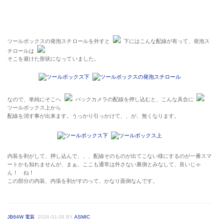
ツールボックスの発泡スチロールを外すと
下にはこんな配線が有って、発泡ス
チロールは
そこを避けた形状になっていました。
なので、単純にそこへ
バックカメラの配線を押し込むと、こんな具合に
ツールボックス上から
配線を消す事が出来ます。うっかり引っかけて、、が、無くなります。
内装を剥がして、押し込んで、、、配線そのものが出てこない様にするのが一番スマ
ートかも知れませんが、まぁ、ここも通常は外さない裏側とみなして、良いじゃ
ん！ ね！
この部分の内装、内張を剥がすのって、かなり面倒なんです。
JB64W 電装
2026-01-08
BY
ASMIC