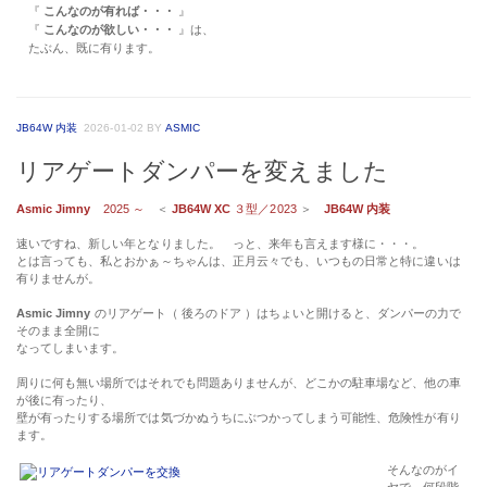
『
こんなのが有れば・・・
』
『
こんなのが欲しい・・・
』は、
たぶん、既に有ります。
JB64W 内装
2026-01-02
BY
ASMIC
リアゲートダンパーを変えました
Asmic Jimny
2025 ～
＜
JB64W XC
３型／2023
＞
JB64W 内装
速いですね、新しい年となりました。 っと、来年も言えます様に・・・。
とは言っても、私とおかぁ～ちゃんは、正月云々でも、いつもの日常と特に違いは
有りませんが。
Asmic Jimny
のリアゲート（ 後ろのドア ）はちょいと開けると、ダンパーの力で
そのまま全開に
なってしまいます。
周りに何も無い場所ではそれでも問題ありませんが、どこかの駐車場など、他の車
が後に有ったり、
壁が有ったりする場所では気づかぬうちにぶつかってしまう可能性、危険性が有り
ます。
そんなのがイ
ヤで、何段階