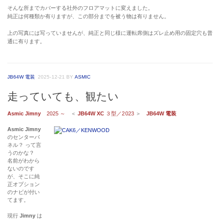
そんな所までカバーする社外のフロアマットに変えました。
純正は何種類か有りますが、この部分までを被う物は有りません。
上の写真には写っていませんが、純正と同じ様に運転席側はズレ止め用の固定穴も普
通に有ります。
JB64W 電装
2025-12-21
BY
ASMIC
走っていても、観たい
Asmic Jimny
2025 ～
＜
JB64W XC
３型／2023
＞
JB64W 電装
Asmic Jimny
のセンターパ
ネル？ って言
うのかな？
名前がわから
ないのです
が、そこに純
正オプション
のナビが付い
てます。
現行
Jimny
は