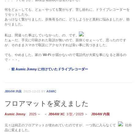
何をどぉ～しても、どぉ～やっても繋がらず、苦し紛れに、ドライブレコーダーを
リセットしたら、
あっけなく繋がりました。折角有るのに、どうしようかと真剣に悩みましたが、助
かりました。
私は、間違った事はしていなかった、の、です。
たぁ～だ、手元に印刷された取説が無いので、面倒くせぇ～って、思ったのです
が、そのままスマホで取説にアクセスすれば良い事に気づきました。
でも、やめました。家の
Wi-Fi
が届かないので電話代が大変な事になると困るの
で・・・。
・
前 Asmic Jimny に付けていたドライブレコーダー
JB64W 内装
2025-12-22
BY
ASMIC
フロアマットを変えました
Asmic Jimny
2025 ～
＜
JB64W XC
３型／2023
＞
JB64W 内装
元々は純正のフロアマットが使われていたのですが、一つ気に入らなくて
社外
品に変えました。