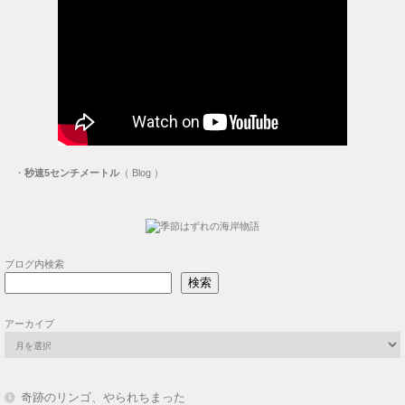
・
秒速5センチメートル
（ Blog ）
ブログ内検索
検索
アーカイブ
奇跡のリンゴ、やられちまった