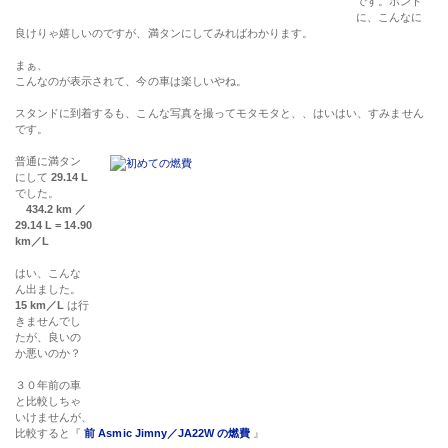
です。ホント
に、こんなに
良けりゃ嬉しいのですが、満タンにしてみればわかります。
まぁ、
こんなのが表示されて、今の車は楽しいやね。
スタンドに到着するも、こんな写真を撮ってモタモタと、、はいはい、すみません
です。
普通に満タン
にして
29.14 L
でした。
434.2 km ／
29.14 L = 14.90
km／L
はい、こんな
ん出ました。
15 km／L
は行
きませんでし
たが、良いの
か悪いのか？
３０年前の車
と比較しちゃ
いけませんが、
比較すると『
前 Asmic Jimny／JA22W の燃費
』