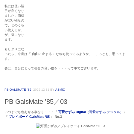
私には使い勝
手が良くなり
ました。価格
が安い物なの
で、どのくら
い使えるか、
が、気になり
ます。
もしダメにな
ったら、今度は『
自由に止まる
』な物も使ってみようか、、、っとも、思ってま
す。
要は、自分にとって都合の良い物を・・・って事でございます。
PB GALSMATE '85
2025-12-31
BY
ASMIC
PB GalsMate ’85／03
いつまでも色あせる事なく・・・『
可愛かずみ Digital
（可愛かずみ デジタル）
』
『
プレイボーイ GalsMate ’85
』
No.3