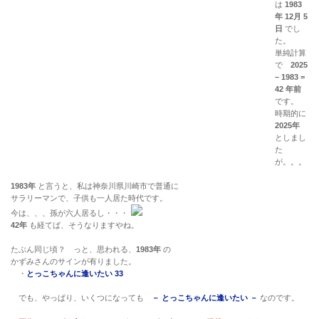
は
1983
年 12月 5
日
でし
た。
単純計算
で
2025
– 1983 =
42 年前
です。
時期的に
2025年
としまし
た
が。。。
1983年
と言うと、私は神奈川県川崎市で普通に
サラリーマンで、子供も一人居た時代です。
今は、、、孫が六人居るし・・・
42年
も経てば、そうなりますやね。
たぶん同じ頃？ っと、思われる、
1983年
の
かずみさんのサインが有りました。
・
とっこちゃんに逢いたい 33
でも、やっぱり、いくつになっても
－ とっこちゃんに逢いたい －
なのです。