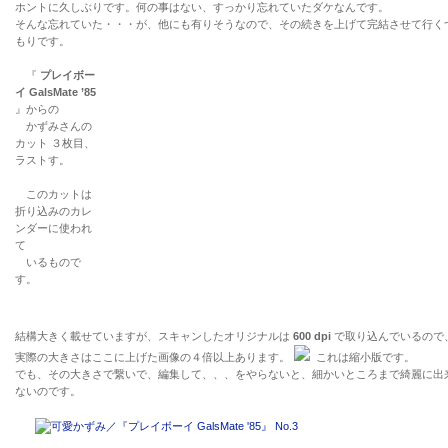
ホントに久しぶりです。何の事はない、すっかり忘れていたダケなんです。
そんな忘れていた・・・が、他にも有りそうなので、その続きを上げて完結させて行く
もりです。
『
プレイボー
イ GalsMate ’85
』からの
かずみさんの
カット ３枚目、
ラストす。
このカットは
折り込みのカレ
ンダーに使われ
て
いるもので
す。
結構大きく載せていますが、スキャンしたオリジナルは
600 dpi
で取り込んでいるので
実際の大きさはここに上げた画像の４倍以上あります。
これは縮小版です。
でも、その大きさで繋いで、編集して、、、をやらないと、細かいところまで綺麗に出
ないのです。