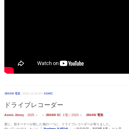
JB64W 電装
2025-12-24
BY
ASMIC
ドライブレコーダー
Asmic Jimny
2025 ～
＜
JB64W XC
３型／2023
＞
JB64W 電装
更に、前オーナーが残した物の一つに、ドライブレコーダーが有りました。
付いていたのは、たぶん『
Yupiteru Y-401di
』（ 発売時期：
2023年 5月
）だと思