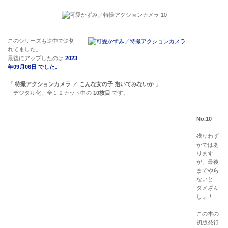
このシリーズも途中で途切
れてました。
最後にアップしたのは
2023
年09月06日 でした。
『
特撮アクションカメラ
／
こんな女の子 抱いてみないか
』
デジタル化、全１２カット中の
10枚目
です。
No.10
残りわず
かではあ
ります
が、最後
までやら
ないと
ダメざん
しょ！
この本の
初版発行