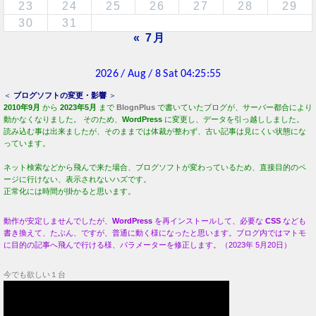
23
24
25
26
27
28
29
30
31
« 7月
＜
ブログソフトの変更・影響
＞
2010年9月
から
2023年5月
まで
BlognPlus
で書いていたブログが、サーバー都合により
動かなくなりました。 そのため、
WordPress
に変更し、データを引っ越ししました。
読み込む事は出来ましたが、そのままでは体裁が整わず、古い記事は見にくい状態にな
っています。
ネット検索などから飛んで来た場合、ブログソフトが変わっているため、直接目的のペ
ージに行けない、表示されないハズです。
正常化には時間が掛かると思います。
動作が安定しませんでしたが、
WordPress
を再インストールして、必要な
CSS
なども
書き換えて、たぶん、ですが、普通に動く様になったと思います。ブログ内ではマトモ
に目的の記事へ飛んで行ける様、パラメーターを修正します。（2023年 5月20日）
今でも欲しい１台