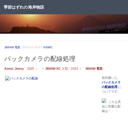
季節はずれの海岸物語
コンテンツへスキップ
JB64W 電装
2026-01-09
BY
ASMIC
バックカメラの配線処理
Asmic Jimny
2025 ～
＜
JB64W XC
３型／2023
＞
JB64W 電装
前回書いた、
バックカメラ
の配線処理
に
ついてです。
こんな具
合に邪魔な配
線は・・・