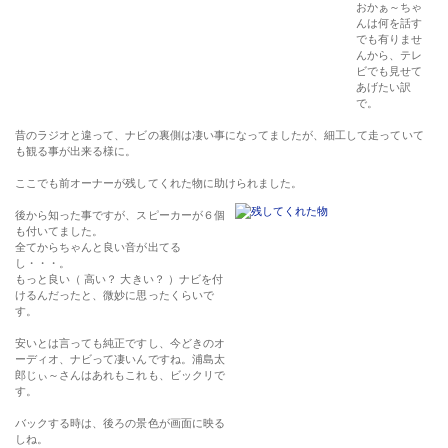
おかぁ～ちゃ
んは何を話す
でも有りませ
んから、テレ
ビでも見せて
あげたい訳
で。
昔のラジオと違って、ナビの裏側は凄い事になってましたが、細工して走っていて
も観る事が出来る様に。
ここでも前オーナーが残してくれた物に助けられました。
後から知った事ですが、スピーカーが６個
も付いてました。
全てからちゃんと良い音が出てる
し・・・。
もっと良い（ 高い？ 大きい？ ）ナビを付
けるんだったと、微妙に思ったくらいで
す。
安いとは言っても純正ですし、今どきのオ
ーディオ、ナビって凄いんですね。浦島太
郎じぃ～さんはあれもこれも、ビックリで
す。
バックする時は、後ろの景色が画面に映る
しね。