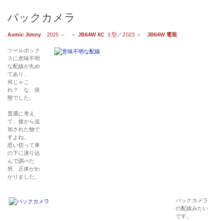
バックカメラ
Asmic Jimny
2025 ～
＜
JB64W XC
３型／2023
＞
JB64W 電装
ツールボック
スに意味不明
な配線が丸め
てあり、
何じゃこ
れ？ な、状
態でした。
普通に考え
て、後から追
加された物で
すよね。
思い切って車
の下に潜り込
んで調べた
所、正体がわ
かりました。
バックカメラ
の配線みたい
です。