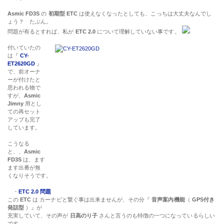
Asmic FD3S
の
初期型 ETC
は使えなくなったとしても、こっちは大丈夫なんでし
ょう？ たぶん。
問題が有るとすれば、私が
ETC 2.0
について理解していない事です。
付いていたの
は『
CY-
ET2620GD
』
で、前オーナ
ーが付けたと
思われる物で
すが、
Asmic
Jimny
用とし
ての再セット
アップも完了
しています。
こうなる
と、、
Asmic
FD3S
は、ます
ます出番が無
くなりそうです。
・
ETC 2.0 問題
この
ETC
は カーナビと繋ぐ事は出来ませんが、その分『
音声案内機能
（
GPS付き
発話型
）』が
充実していて、その声が
日高のり子
さんと言うのも特徴の一つになっているらしい
です。