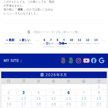
このナビにしても、この車にしても、取説
が手放せません。
昔の様に『
感覚
』だけでは使いこなせな
い じぃ～さんになりました。
（現在ページ）9 / 130（総ページ数）
« 最新
« 新しい
. . .
6
7
8
9
10
11
12
13
. .
.
古い »
最後 »
MY SITE：
2026年8月
日
月
火
水
木
金
土
1
2
3
4
5
6
7
8
9
10
11
12
13
14
15
16
17
18
19
20
21
22