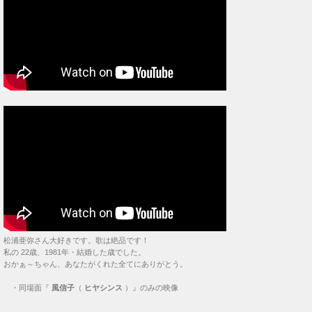
松浦亜弥さん大好きです。歌は絶品です！
私の 22歳、1981年・結婚した歳でした。
おかぁ～ちゃん、あなたがくれた全てにありがとう。
・
同場面『
風信子
（
ヒヤシンス
）』のみの映像