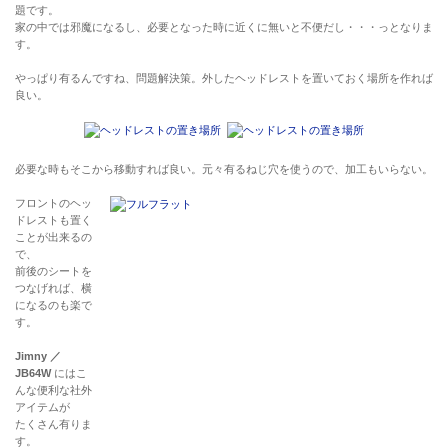
題です。
家の中では邪魔になるし、必要となった時に近くに無いと不便だし・・・っとなりま
す。
やっぱり有るんですね、問題解決策。外したヘッドレストを置いておく場所を作れば
良い。
必要な時もそこから移動すれば良い。元々有るねじ穴を使うので、加工もいらない。
フロントのヘッ
ドレストも置く
ことが出来るの
で、
前後のシートを
つなげれば、横
になるのも楽で
す。
Jimny ／
JB64W
にはこ
んな便利な社外
アイテムが
たくさん有りま
す。