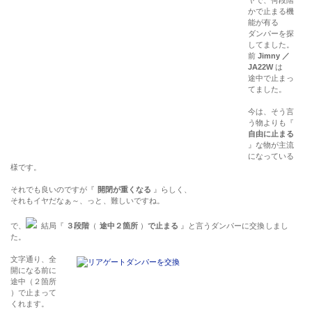
かで止まる機
能が有る
ダンパーを探
してました。
前
Jimny ／
JA22W
は
途中で止まっ
てました。
今は、そう言
う物よりも『
自由に止まる
』な物が主流
になっている
様です。
それでも良いのですが『
開閉が重くなる
』らしく、
それもイヤだなぁ～、っと、難しいですね。
で、
結局『
３段階
（
途中２箇所
）
で止まる
』と言うダンパーに交換しまし
た。
文字通り、全
開になる前に
途中（２箇所
）で止まって
くれます。