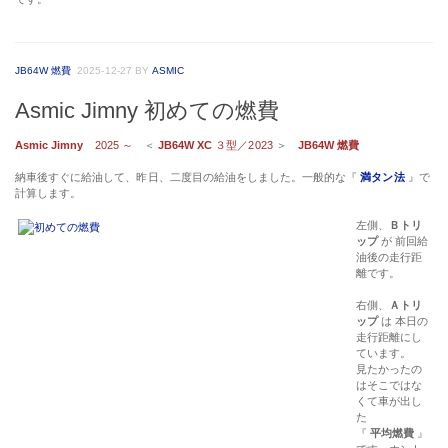
JB64W 燃費
2025-12-27
BY
ASMIC
Asmic Jimny 初めての燃費
Asmic Jimny
2025 ～
＜
JB64W XC
３型／2023
＞
JB64W 燃費
納車後すぐに給油して、昨日、二度目の給油をしました。一般的な『
満タン法
』で
計算します。
左側、
Ｂトリ
ップ
が 前回給
油後の走行距
離です。
右側、
Ａトリ
ップ
は 本日の
走行距離にし
ています。
見たかったの
はそこではな
くて車が出し
た
『
平均燃費
』