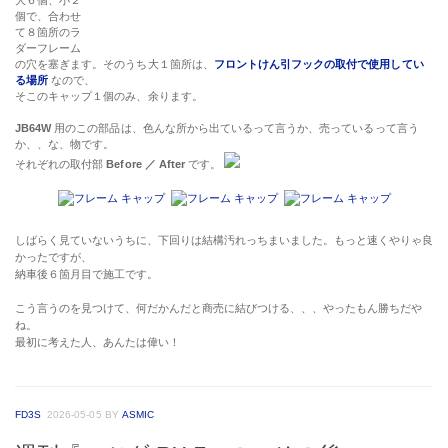
大６個、小２
個で、合わせ
て８箇所のラ
ダーフレーム
の穴を塞ぎます。そのうち大１箇所は、
フロントけん引フックの取付で使用してい
る場所
なので、
そこのキャップ１個のみ、余ります。
JB64W
用のこの部品は、色んな所から出ているって言うか、売っているって言う
か、、な、物です。
それぞれの取付部
Before ／ After
です。
しばらく見ていないうちに、下回りは結構汚れっちまいました。もっと速くやりゃ良
かったですが、
納車後６箇月目で施工です。
こう言うのを見つけて、何だかんだと商売に結びつける、、、やったもん勝ちだや
ね。
最初に考えた人、あんたは偉い！
FD3S
2026-05-05
BY
ASMIC