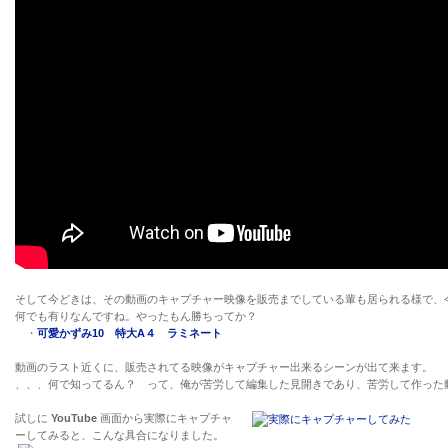
そして今どきは、その動画のキャプチャー映像を販売までしている輩も居られる様で
何でも有りなんですね。やったもん勝ちってか？
・
可愛かずみ10 特大A４ ラミネート
動画のラスト近くに、販売されてる映像がキャプチャー出来るシーンが出て来ます。
、、、何で知ってるん？ って、俺が苦労して編集した見開きであり、苦労して作った
試しに
YouTube
画面から実際にキャプチャ
ーしてみると、こんな具合になりました。