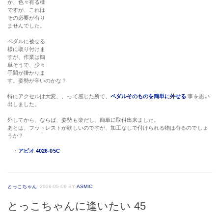
か、色々有る様
ですが、これは
その必要が有り
ませんでした。
ペダルに被せる
様に取り付けま
すが、作業は簡
単そうで、少々
手間が掛かりま
す。姿勢が辛いのかな？
特にアクセルは大変、、って感じた所で、
ペダルそのものを簡単に外せる
事を思い
出しました。
外してから、ならば、姿勢も楽だし、簡単に取付出来ました。
あとは、フットレストが欲しいのですが、加工なしで付けられる物は有るのでしょ
うか？
・
アピオ 4026-05C
とっこちゃん
2026-05-09
BY
ASMIC
とっこちゃんに逢いたい 45