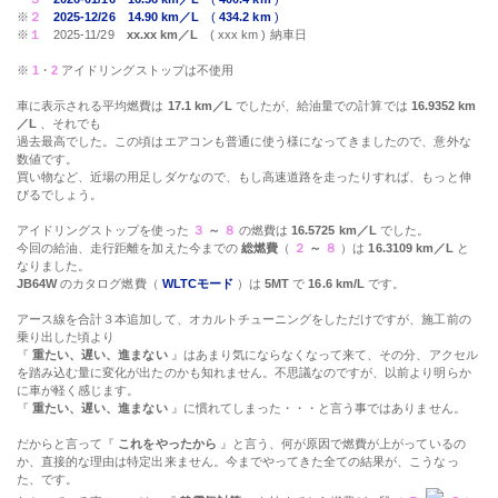
※
２
2025-12/26
14.90 km／L
(
434.2 km
)
※
１
2025-11/29
xx.xx km／L
( xxx km ) 納車日
※
1
・
2
アイドリングストップは不使用
車に表示される平均燃費は
17.1 km／L
でしたが、給油量での計算では
16.9352 km
／L
、それでも
過去最高でした。この頃はエアコンも普通に使う様になってきましたので、意外な
数値です。
買い物など、近場の用足しダケなので、もし高速道路を走ったりすれば、もっと伸
びるでしょう。
アイドリングストップを使った
３
～
８
の燃費は
16.5725 km／L
でした。
今回の給油、走行距離を加えた今までの
総燃費
（
２
～
８
）は
16.3109 km／L
と
なりました。
JB64W
のカタログ燃費（
WLTCモード
）は
5MT
で
16.6 km/L
です。
アース線を合計３本追加して、オカルトチューニングをしただけですが、施工前の
乗り出した頃より
『
重たい、遅い、進まない
』はあまり気にならなくなって来て、その分、アクセル
を踏み込む量に変化が出たのかも知れません。不思議なのですが、以前より明らか
に車が軽く感じます。
『
重たい、遅い、進まない
』に慣れてしまった・・・と言う事ではありません。
だからと言って『
これをやったから
』と言う、何が原因で燃費が上がっているの
か、直接的な理由は特定出来ません。今までやってきた全ての結果が、こうなっ
た、です。