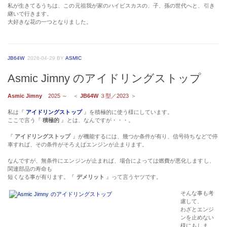
私が生きてるうちは、この元祖我が家のハイビスカスの、子、孫の世代へと、引き
継いで行きます。
大好きな花の一つとなりました。
JB64W
2026-04-29
BY
ASMIC
Asmic Jimny のアイドリングストップ
Asmic Jimny
2025 ～
＜
JB64W
３型／2023
＞
私は『
アイドリングストップ
』を積極的に使う様にしています。
ここで言う『
積極的
』とは、なんですが・・・。
『
アイドリングストップ
』が機能するには、幾つか条件が有り、信号待ちなどで停
車すれば、その条件がそろえばエンジンが止まります。
なんですが、無条件にエンジンが止まれば、場合によっては燃費が悪化しますし、
関連部品の寿命も
短くなる事が有ります。『
デメリット
』って言うヤツです。
そんな事も考
慮して、
わざとエンジ
ンを止めない
様にもしま