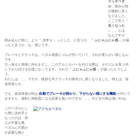
ラッチペダ
ル
、踏み心地
が微妙に良く
なりました。
ここで言う『
良くなった
』、、とは、
なんですが
踏み込んだ時に、より『
カチッ
』っとした、と言うか、『
ふにゃふにゃ感
』が減
ったと言うか、な、感じです。
ブレーキとクラッチは、ペダル表面にゴムが付いていて、それが柔らかい感じなん
です。
引っ張ると簡単に外れますし、このアルミカバーを付ける際は、そのゴムを取り外
してから付ける仕様になってます。それで『
ふにゃふにゃ感
』が減ったんでしょ
う。
わたしは、、、ですが、微妙な半クラッチの操作がし易くなりました。例えば、坂
道発進とか。
でも、坂道発進の時は
自動でブレーキが掛かり、下がらない様にする機能
が付いて
ますから、過剰に神経質になる必要も無いのですが。。。今どきの車は凄いやね。
このペダルにし
た際に決め手と
なったのは、加
工が不要な事。
ペダルに穴開け
が必要な物と