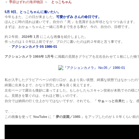
＜
季節はずれの海岸物語
＞
とっこちゃん
5月 9日、とっこちゃんに逢いたい。
今年もまた、この日が来ました。
可愛かずみ さんの命日です。
ほんとに時の流れは速いです。自分の『 死 』を意識するお年頃となりつつあります。
まずは、おかぁ～ちゃんと一緒に古希まで生きる事が、今の、自分の、目標です。
約２年前、
2024年 1月
にこんな画像を紹介しました。
作ったのは１０年以上前ですが、ブログに書いたのは約２年前と言う事です。
・
アクションカメラ 05 1986-01
アクションカメラ 1986年 1月号
に掲載の見開きグラビアを左右合わせて１枚にした物
私が入手したグラビアページの切り口が、あまり良い状態、綺麗な状態ではなかった
綺麗に出来るまで、かなり苦労した事を良く覚えてます。
左右ページで露出も微妙に違ってました。もしかしたらスキャン技術が未熟でその様に
ん。見開きを繋ぐのは、それほど難しいのです。
自分では納得の行く仕上がりではないですが、それでも、『
やぁ～っと出来た
』な、
で、、、
この画像を使って
YouTube
に『
夢の楽園／1985
』をアップしたのが１０年くらい前