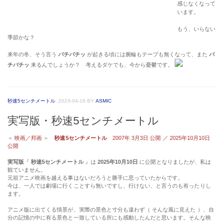
感じなくなって
います。
もう、いらない
季節かな？
来年の冬、そう言う
バチバチッ
が起きる頃には腕輪もテープも無くなって、また
バ
チバチッ
来るんでしょうか？ 考えるダケでも、今から憂鬱です。
秒速5センチメートル
2026-04-16
BY
ASMIC
実写版・秒速5センチメートル
＜
映画／邦画
＞
秒速5センチメートル
2007年 3月3日 公開 ／ 2025年10月10日
公開
実写版
『
秒速5センチメートル
』は
2025年10月10日
に公開となりましたが、私は
観ていません。
元祖アニメ映画を越える事はないだろうと勝手に思っていたからです。
今は、一人では劇場に行くことすら無いですし、行けない、と言うのも有ったりし
ます。
アニメ版に出てくる情景が、実際の景色と寸分も違わず（ そんな風に見えた ）、自
分の記憶の中に有る景色と一致している所にも感動したんだと思います。そんな映