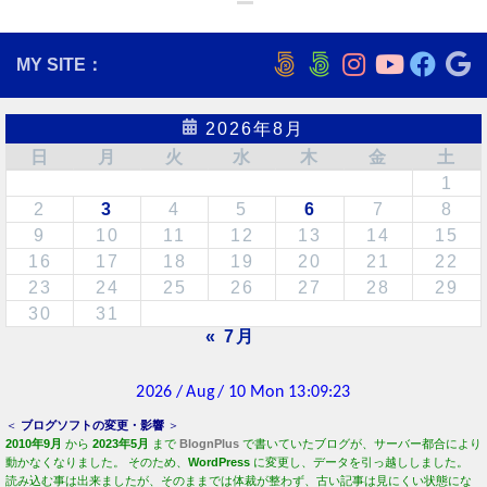
MY SITE：
2026年8月
日
月
火
水
木
金
土
1
2
3
4
5
6
7
8
9
10
11
12
13
14
15
16
17
18
19
20
21
22
23
24
25
26
27
28
29
30
31
« 7月
＜
ブログソフトの変更・影響
＞
2010年9月
から
2023年5月
まで
BlognPlus
で書いていたブログが、サーバー都合により
動かなくなりました。 そのため、
WordPress
に変更し、データを引っ越ししました。
読み込む事は出来ましたが、そのままでは体裁が整わず、古い記事は見にくい状態にな