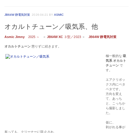
JB64W 静電気対策
2026-04-21
BY
ASMIC
オカルトチューン／吸気系、他
Asmic Jimny
2025 ～
＜
JB64W XC
３型／2023
＞
JB64W 静電気対策
オカルトチューン
懲りずに続きます。
極一般的な
吸
気系 オカルト
チューン
で
す。
エアクリボッ
クス内にペタ
ペタです。
方向を変え
て、あっち
と、こっちか
ら撮影しまし
た。
仮に、
剥がれる事が
有っても、クリーナーに阻止され、