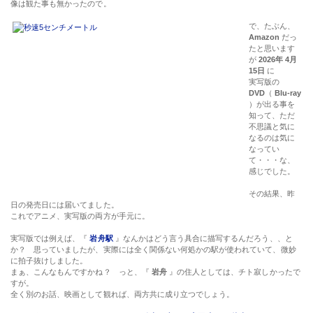
像は観た事も無かったので。
で、たぶん、
Amazon
だっ
たと思います
が
2026年 4月
15日
に
実写版の
DVD
（
Blu-ray
）が出る事を
知って、ただ
不思議と気に
なるのは気に
なってい
て・・・な、
感じでした。
その結果、昨
日の発売日には届いてました。
これでアニメ、実写版の両方が手元に。
実写版では例えば、『
岩舟駅
』なんかはどう言う具合に描写するんだろう、、と
か？ 思っていましたが、実際には全く関係ない何処かの駅が使われていて、微妙
に拍子抜けしました。
まぁ、こんなもんですかね？ っと、『
岩舟
』の住人としては、チト寂しかったで
すが。
全く別のお話、映画として観れば、両方共に成り立つでしょう。