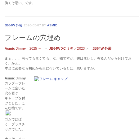
胸くそ悪い、です。
JB64W 外装
2026-05-07
BY
ASMIC
フレームの穴埋め
Asmic Jimny
2025 ～
＜
JB64W XC
３型／2023
＞
JB64W 外装
まぁ、、、有っても無くても、な、物ですが、害は無いし、有るんだから付けてお
く、かと。
本当に必要なら初めから車に付いているとは、思いますが。
Asmic Jimny
のラダーフレ
ームに空いた
穴を塞ぐ
キャップを付
けました。こ
んな物です。
ゴムではば
く、プラスチ
ックでした。