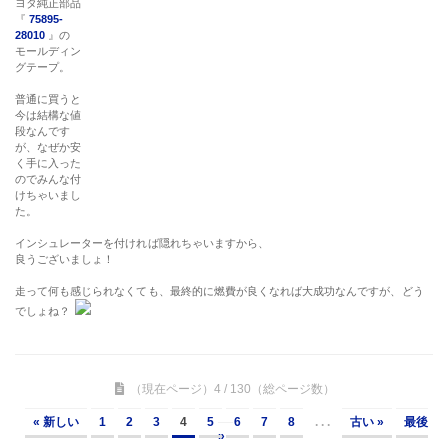
ヨタ純正部品
『
75895-
28010
』の
モールディン
グテープ。
普通に買うと
今は結構な値
段なんです
が、なぜか安
く手に入った
のでみんな付
けちゃいまし
た。
インシュレーターを付ければ隠れちゃいますから、
良うございましょ！
走って何も感じられなくても、最終的に燃費が良くなれば大成功なんですが、どう
でしょね？
（現在ページ）4 / 130（総ページ数）
« 新しい
1
2
3
4
5
6
7
8
. . .
古い »
最後
»