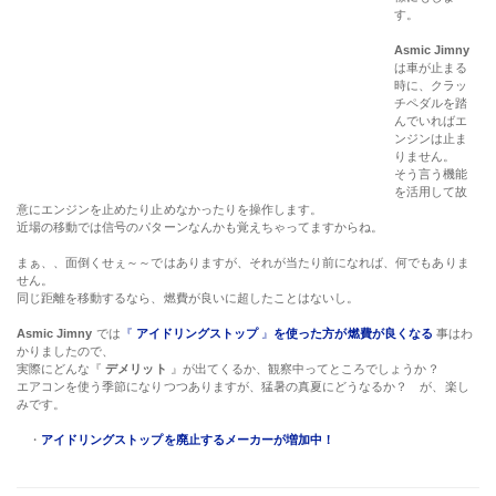
す。
Asmic Jimny
は車が止まる
時に、クラッ
チペダルを踏
んでいればエ
ンジンは止ま
りません。
そう言う機能
を活用して故
意にエンジンを止めたり止めなかったりを操作します。
近場の移動では信号のパターンなんかも覚えちゃってますからね。
まぁ、、面倒くせぇ～～ではありますが、それが当たり前になれば、何でもありま
せん。
同じ距離を移動するなら、燃費が良いに超したことはないし。
Asmic Jimny
では
『
アイドリングストップ
』
を使った方が燃費が良くなる
事はわ
かりましたので、
実際にどんな『
デメリット
』が出てくるか、観察中ってところでしょうか？
エアコンを使う季節になりつつありますが、猛暑の真夏にどうなるか？ が、楽し
みです。
・
アイドリングストップを廃止するメーカーが増加中！