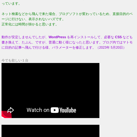
っています。
ネット検索などから飛んで来た場合、ブログソフトが変わっているため、直接目的のペ
ージに行けない、表示されないハズです。
正常化には時間が掛かると思います。
動作が安定しませんでしたが、
WordPress
を再インストールして、必要な
CSS
なども
書き換えて、たぶん、ですが、普通に動く様になったと思います。ブログ内ではマトモ
に目的の記事へ飛んで行ける様、パラメーターを修正します。（2023年 5月20日）
今でも欲しい１台