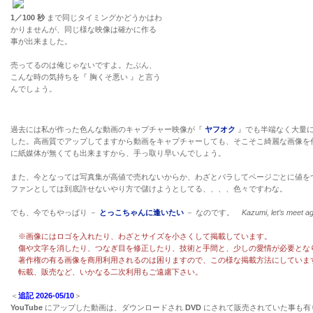
1／100 秒
まで同じタイミングかどうかはわ
かりませんが、同じ様な映像は確かに作る
事が出来ました。
売ってるのは俺じゃないですよ。たぶん、
こんな時の気持ちを『 胸くそ悪い 』と言う
んでしょう。
過去には私が作った色んな動画のキャプチャー映像が『
ヤフオク
』でも半端なく大量
した。高画質でアップしてますから動画をキャプチャーしても、そこそこ綺麗な画像を
に紙媒体が無くても出来ますから、手っ取り早いんでしょう。
また、今となっては写真集が高値で売れないからか、わざとバラしてページごとに値を
ファンとしては到底許せないやり方で儲けようとしてる、、、、色々ですわな。
でも、今でもやっぱり －
とっこちゃんに逢いたい
－ なのです。
Kazumi, let’s meet a
※画像にはロゴを入れたり、わざとサイズを小さくして掲載しています。
傷や文字を消したり、つなぎ目を修正したり、技術と手間と、少しの愛情が必要とな
著作権の有る画像を商用利用されるのは困りますので、この様な掲載方法にしていま
転載、販売など、いかなる二次利用もご遠慮下さい。
＜
追記 2026-05/10
＞
YouTube
にアップした動画は、ダウンロードされ
DVD
にされて販売されていた事