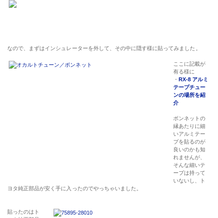
なので、まずはインシュレーターを外して、その中に隠す様に貼ってみました。
ここに記載が
有る様に
・
RX-8 アルミ
テープチュー
ンの場所を紹
介
ボンネットの
縁あたりに細
いアルミテー
プを貼るのが
良いのかも知
れませんが、
そんな細いテ
ープは持って
いないし、ト
ヨタ純正部品が安く手に入ったのでやっちゃいました。
貼ったのはト