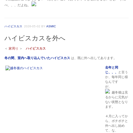
べ、、、だよね。
ハイビスカス
2026-05-02
BY
ASMIC
ハイビスカスを外へ
＜
家周り
＞
ハイビスカス
冬の間、室内へ取り込んでいたハイビスカス
は、既に外へ出してあります。
去年と同
じ、、、
と言う
か、毎年同じ様
なんです
が、
越冬後は見
るからに元気が
ない状態となり
ます。
４月に入ってか
ら、ボチボチと
外へ出し始め
て、な、