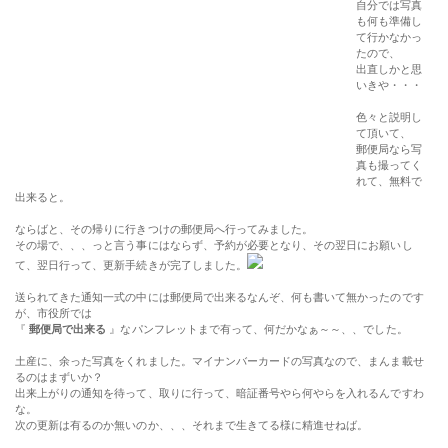
自分では写真
も何も準備し
て行かなかっ
たので、
出直しかと思
いきや・・・
色々と説明し
て頂いて、
郵便局なら写
真も撮ってく
れて、無料で
出来ると。
ならばと、その帰りに行きつけの郵便局へ行ってみました。
その場で、、、っと言う事にはならず、予約が必要となり、その翌日にお願いし
て、翌日行って、更新手続きが完了しました。
送られてきた通知一式の中には郵便局で出来るなんぞ、何も書いて無かったのです
が、市役所では
『
郵便局で出来る
』なパンフレットまで有って、何だかなぁ～～、、でした。
土産に、余った写真をくれました。マイナンバーカードの写真なので、まんま載せ
るのはまずいか？
出来上がりの通知を待って、取りに行って、暗証番号やら何やらを入れるんですわ
な。
次の更新は有るのか無いのか、、、それまで生きてる様に精進せねば。