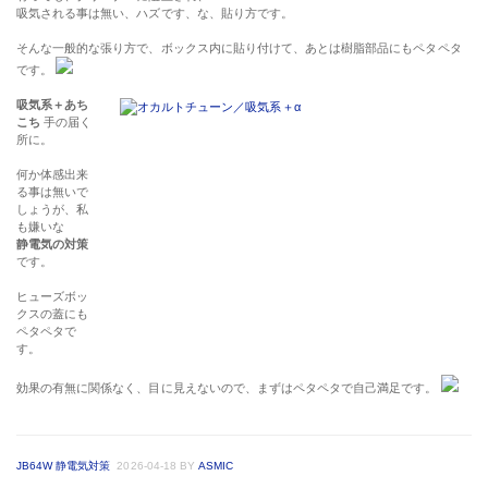
吸気される事は無い、ハズです、な、貼り方です。
そんな一般的な張り方で、ボックス内に貼り付けて、あとは樹脂部品にもペタペタ
です。
吸気系＋あち
こち
手の届く
所に。
何か体感出来
る事は無いで
しょうが、私
も嫌いな
静電気の対策
です。
ヒューズボッ
クスの蓋にも
ペタペタで
す。
効果の有無に関係なく、目に見えないので、まずはペタペタで自己満足です。
JB64W 静電気対策
2026-04-18
BY
ASMIC