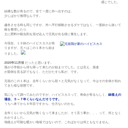
感じでした。
結構な数が有るので、全て一度に外へ出すのは、
少しばかり無理なんです。
越冬させる時も同じですが、外へ平行移動させるダケではなく、一度鉢から抜いて
根を整理したり、
土に肥料や殺虫剤を混ぜ込んで元気が出る様に養生します。
今現在、１６鉢のハイビスカスが有
りますが、元々はこの１本から始ま
りました。
2020年11月頃
だったと思います。
孫が小学校から持ち帰って来たのが始まりでした。とは言え、孫達
が面倒を見る訳でもなく、ただひたすら私が、です。
元祖のこの１本は、去年くらいから段々と元気がなくなって、今はその全体が枯れ
てきた様な状態です。
気になって調べてみたのですが、ハイビスカスって、寿命が有るらしく、
鉢植えの
場合、５～７年くらいなんだそうです。
うちへ来てから６年目ですから、仕方ないのかも。
去年くらいから元気が無くなって来ましたが、そう言う事か、、、って、何となく
わかりました。
地植えが可能な暖かい地域ではないので、こればかりは何ともなりません。