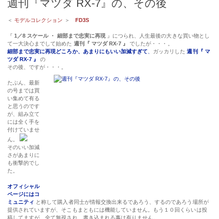
週刊『マツダ RX-7』の、その後
＜
モデルコレクション
＞
FD3S
『
1／8 スケール ・ 細部まで忠実に再現
』につられ、人生最後の大きな買い物とし
て一大決心までして始めた
週刊『 マツダ RX-7 』
でしたが・・・。
細部まで忠実に再現どころか、あまりにもいい加減すぎて
、
ガッカリした
週刊『 マ
ツダ RX-7 』
の
その後、ですが・・・。
たぶん、最新
の号までは買
い集めて有る
と思うのです
が、組み立て
には全く手を
付けていませ
ん。
そのいい加減
さがあまりに
も衝撃的でし
た。
オフィシャル
ページにはコ
ミュニティ
と称して購入者同士が情報交換出来るであろう、するのであろう場所が
提供されていますが、そこもまともには機能していません。もう１０回くらいは投
稿してますが、全て無視され、書き込まれる事は有りません。