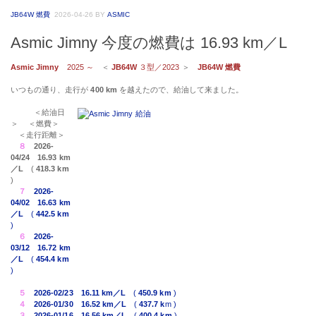
JB64W 燃費
2026-04-26
BY
ASMIC
Asmic Jimny 今度の燃費は 16.93 km／L
Asmic Jimny
2025 ～
＜
JB64W
３型／2023
＞
JB64W 燃費
いつもの通り、走行が
400 km
を越えたので、給油して来ました。
＜給油日
＞ ＜燃費＞
＜走行距離＞
８
2026-
04/24
16.93 km
／L
(
418.3 km
)
７
2026-
04/02
16.63 km
／L
(
442.5 km
)
６
2026-
03/12
16.72 km
／L
(
454.4 km
)
５
2026-02/23
16.11 km／L
(
450.9 km
)
４
2026-01/30
16.52 km／L
(
437.7 k
m )
３
2026-01/16
16.56 km／L
(
400.4 km
)