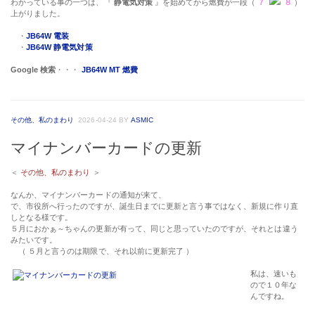
わかっている事の一つは、『
静電気対策
』を始めてから燃費が一段（
７
８
）
上がりました。
・
JB64W 電装
・
JB64W 静電気対策
Google 検索
・・・
JB64W MT 燃費
その他、私のまわり
2026-04-24
BY
ASMIC
マイナンバーカードの更新
＜
その他、私のまわり
＞
なんか、マイナンバーカードの通知が来て、
で、市役所へ行ったのですが、誕生日までに更新と言う事ではなく、新規に作り直
しとなる様です。
５月におかぁ～ちゃんの更新が有って、同じと思っていたのですが、それとは違う
みたいです。
（ ５月と言うのは期限で、それ以前に更新完了 ）
私は、速いも
ので１０年な
んですね。