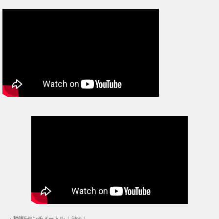
・
秒速5センチメートル
（ Blog ）