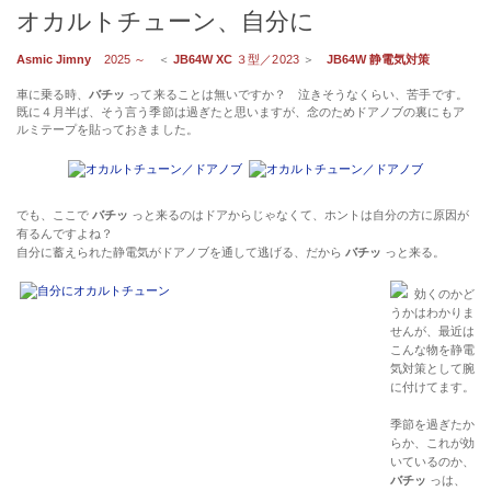
オカルトチューン、自分に
Asmic Jimny
2025 ～
＜
JB64W XC
３型／2023
＞
JB64W 静電気対策
車に乗る時、
バチッ
って来ることは無いですか？ 泣きそうなくらい、苦手です。
既に４月半ば、そう言う季節は過ぎたと思いますが、念のためドアノブの裏にもア
ルミテープを貼っておきました。
でも、ここで
バチッ
っと来るのはドアからじゃなくて、ホントは自分の方に原因が
有るんですよね？
自分に蓄えられた静電気がドアノブを通して逃げる、だから
バチッ
っと来る。
効くのかど
うかはわかりま
せんが、最近は
こんな物を静電
気対策として腕
に付けてます。
季節を過ぎたか
らか、これが効
いているのか、
バチッ
っは、