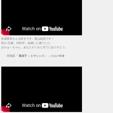
松浦亜弥さん大好きです。歌は絶品です！
私の 22歳、1981年・結婚した歳でした。
おかぁ～ちゃん、あなたがくれた全てにありがとう。
・
同場面『
風信子
（
ヒヤシンス
）』のみの映像