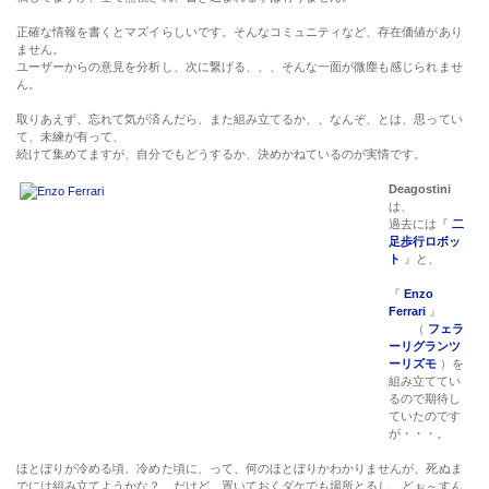
正確な情報を書くとマズイらしいです。そんなコミュニティなど、存在価値があり
ません。
ユーザーからの意見を分析し、次に繋げる、、、そんな一面が微塵も感じられませ
ん。
取りあえず、忘れて気が済んだら、また組み立てるか、、なんぞ、とは、思ってい
て、未練が有って、
続けて集めてますが、自分でもどうするか、決めかねているのが実情です。
Deagostini
は、
過去には『
二
足歩行ロボッ
ト
』と、
『
Enzo
Ferrari
』
（
フェラ
ーリグランツ
ーリズモ
）を
組み立ててい
るので期待し
ていたのです
が・・・。
ほとぼりが冷める頃、冷めた頃に、って、何のほとぼりかわかりませんが、死ぬま
でには組み立てようかな？ だけど、置いておくダケでも場所とるし、どぉ～すん