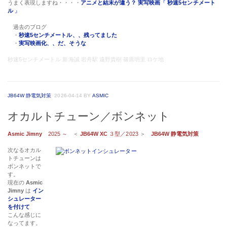
うまく表現しますね・・・・
アニメと結末が違う？ 実写映画
『
秒速5センチメート
ル
』
過去のブログ
・
秒速5センチメートル、、残ってました
・
実写映画化、、だ、そうな
秒速5センチメートル 新海誠 岩舟駅 遠野貴樹 篠原明里 ロケ地
JB64W 静電気対策
2026-04-14
BY
ASMIC
オカルトチューン／ボンネット
Asmic Jimny
2025 ～
＜
JB64W XC
３型／2023
＞
JB64W 静電気対策
次なるオカル
トチューンは
ボンネットで
す。
現在の
Asmic
Jimny
は
イン
シュレーター
を付けて
こんな感じに
なってます。