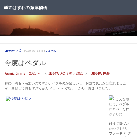
季節はずれの海岸物語
コンテンツへスキップ
JB64W 内装
2026-05-12
BY
ASMIC
今度はペダル
Asmic Jimny
2025 ～
＜
JB64W XC
３型／2023
＞
JB64W 内装
特に不満も何も無いのですが、イジルのが楽しいし、何処で見たかは忘れました
が、真似して俺も付けてみんべぇ ～ ～ かな、、から、始まりました。
こんな感
じに、ペダル
にカバーを付
けました。
付けて気づい
たのですが、
ブレーキ
と
ク