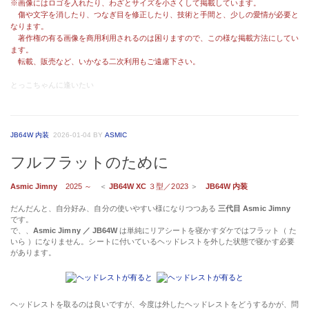
※画像にはロゴを入れたり、わざとサイズを小さくして掲載しています。
傷や文字を消したり、つなぎ目を修正したり、技術と手間と、少しの愛情が必要と
なります。
著作権の有る画像を商用利用されるのは困りますので、この様な掲載方法にしてい
ます。
転載、販売など、いかなる二次利用もご遠慮下さい。
とっこちゃんに逢いたい
JB64W 内装
2026-01-04
BY
ASMIC
フルフラットのために
Asmic Jimny
2025 ～
＜
JB64W XC
３型／2023
＞
JB64W 内装
だんだんと、自分好み、自分の使いやすい様になりつつある
三代目 Asmic Jimny
です。
で、、
Asmic Jimny ／ JB64W
は単純にリアシートを寝かすダケではフラット（ た
いら ）になりません。シートに付いているヘッドレストを外した状態で寝かす必要
があります。
ヘッドレストを取るのは良いですが、今度は外したヘッドレストをどうするかが、問