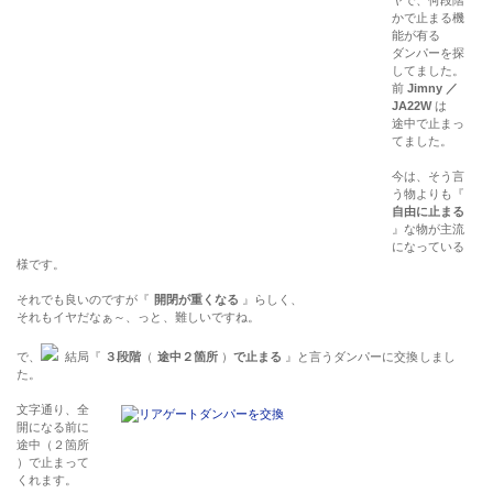
かで止まる機
能が有る
ダンパーを探
してました。
前
Jimny ／
JA22W
は
途中で止まっ
てました。
今は、そう言
う物よりも『
自由に止まる
』な物が主流
になっている
様です。
それでも良いのですが『
開閉が重くなる
』らしく、
それもイヤだなぁ～、っと、難しいですね。
で、
結局『
３段階
（
途中２箇所
）
で止まる
』と言うダンパーに交換しまし
た。
文字通り、全
開になる前に
途中（２箇所
）で止まって
くれます。