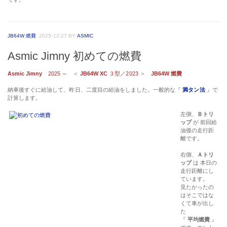
JB64W 燃費
2025-12-27
BY
ASMIC
Asmic Jimny 初めての燃費
Asmic Jimny
2025 ～
＜
JB64W XC
３型／2023
＞
JB64W 燃費
納車後すぐに給油して、昨日、二度目の給油をしました。一般的な『
満タン法
』で
計算します。
左側、
Ｂトリ
ップ
が 前回給
油後の走行距
離です。
右側、
Ａトリ
ップ
は 本日の
走行距離にし
ています。
見たかったの
はそこではな
くて車が出し
た
『
平均燃費
』