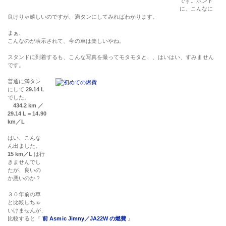
です。ホント
に、こんなに
良けりゃ嬉しいのですが、満タンにしてみればわかります。
まぁ、
こんなのが表示されて、今の車は楽しいやね。
スタンドに到着するも、こんな写真を撮ってモタモタと、、はいはい、すみません
です。
普通に満タン
にして
29.14 L
でした。
434.2 km ／
29.14 L = 14.90
km／L
はい、こんな
ん出ました。
15 km／L
は行
きませんでし
たが、良いの
か悪いのか？
３０年前の車
と比較しちゃ
いけませんが、
比較すると『
前 Asmic Jimny／JA22W の燃費
』