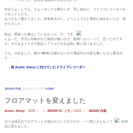
何をどぉ～しても、どぉ～やっても繋がらず、苦し紛れに、ドライブレコーダーを
リセットしたら、
あっけなく繋がりました。折角有るのに、どうしようかと真剣に悩みましたが、助
かりました。
私は、間違った事はしていなかった、の、です。
たぁ～だ、手元に印刷された取説が無いので、面倒くせぇ～って、思ったのです
が、そのままスマホで取説にアクセスすれば良い事に気づきました。
でも、やめました。家の
Wi-Fi
が届かないので電話代が大変な事になると困るの
で・・・。
・
前 Asmic Jimny に付けていたドライブレコーダー
JB64W 内装
2025-12-22
BY
ASMIC
フロアマットを変えました
Asmic Jimny
2025 ～
＜
JB64W XC
３型／2023
＞
JB64W 内装
元々は純正のフロアマットが使われていたのですが、一つ気に入らなくて
社外
品に変えました。