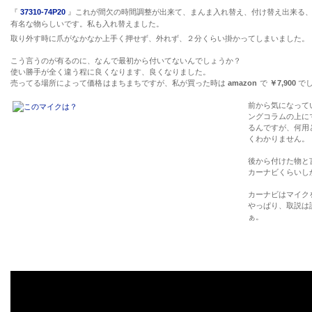
『
37310-74P20
』これが間欠の時間調整が出来て、まんま入れ替え、付け替え出来
有名な物らしいです。私も入れ替えました。
取り外す時に爪がなかなか上手く押せず、外れず、２分くらい掛かってしまいました。
こう言うのが有るのに、なんで最初から付いてないんでしょうか？
使い勝手が全く違う程に良くなります、良くなりました。
売ってる場所によって価格はまちまちですが、私が買った時は
amazon
で
￥7,900
で
前から気になって
ングコラムの上に
るんですが、何用
くわかりません。
後から付けた物と
カーナビくらいし
カーナビはマイク
やっぱり、取説は
ぁ。