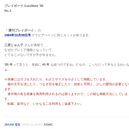
プレイボーイ GalsMate ’85
No.3
『
週刊プレイボーイ
』の
1984年10月09日号
グラビアページに同じカットが有ります。
三原じゅん子
さんが表紙で、、
なぜかプレミア価格となっていて、
とてもじゃないですが手が出ません。
’85 年
って言うと、単純に
40 年
も経つのですね。だもの、こっちだって年をとるわい
ぁ。
※画像にはロゴを入れたり、わざとサイズを小さくして掲載しています。
傷や文字を消したり、つなぎ目を修正したり、技術と手間と、少しの愛情が必要とな
ます。
著作権の有る画像を商用利用されるのは困りますので、この様な掲載方法にしていま
す。
転載、販売など、いかなる二次利用もご遠慮下さい。
JB64W 電装
2025-12-29
BY
ASMIC