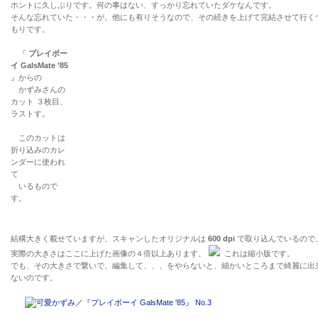
ホントに久しぶりです。何の事はない、すっかり忘れていたダケなんです。
そんな忘れていた・・・が、他にも有りそうなので、その続きを上げて完結させて行く
もりです。
『
プレイボー
イ GalsMate ’85
』からの
かずみさんの
カット ３枚目、
ラストす。
このカットは
折り込みのカレ
ンダーに使われ
て
いるもので
す。
結構大きく載せていますが、スキャンしたオリジナルは
600 dpi
で取り込んでいるので
実際の大きさはここに上げた画像の４倍以上あります。
これは縮小版です。
でも、その大きさで繋いで、編集して、、、をやらないと、細かいところまで綺麗に出
ないのです。