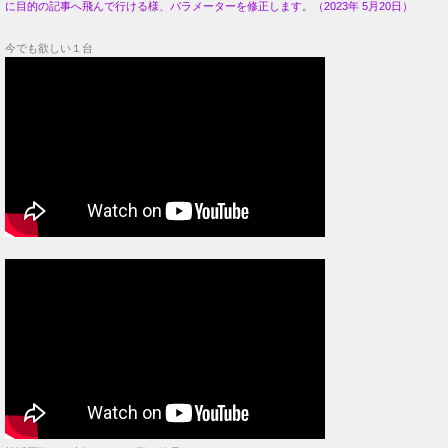
松浦亜弥さん大好きです。歌は絶品です！
私の 22歳、1981年・結婚した歳でした。
おかぁ～ちゃん、あなたがくれた全てにありがとう。
・
同場面『
風信子
（
ヒヤシンス
）』のみの映像