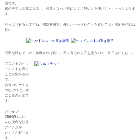
題です。
家の中では邪魔になるし、必要となった時に近くに無いと不便だし・・・っとなりま
す。
やっぱり有るんですね、問題解決策。外したヘッドレストを置いておく場所を作れば
良い。
必要な時もそこから移動すれば良い。元々有るねじ穴を使うので、加工もいらない。
フロントのヘッ
ドレストも置く
ことが出来るの
で、
前後のシートを
つなげれば、横
になるのも楽で
す。
Jimny ／
JB64W
にはこ
んな便利な社外
アイテムが
たくさん有りま
す。