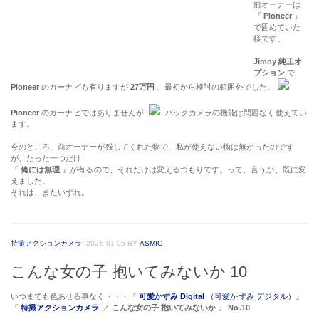
前オーナーは
『
Pioneer
』
で固めていた
様です。
Jimny 純正オ
プション
で
Pioneer
のカーナビも有りますが
27万円
、最初から検討の範囲外でした。
Pioneer
のカーナビではありませんが
バックカメラの機能は問題なく使えてい
ます。
今のところ、前オーナーが残してくれた物で、私が使えない物は無かったのです
が、たった一つだけ
『
俺には無理
』が有るので、それだけは変えるつもりです。って、言うか、既に変
えました。
それは、またいずれ。
特撮アクションカメラ
2026-01-06
BY
ASMIC
こんな女の子 抱いてみないか 10
いつまでも色あせる事なく・・・『
可愛かずみ Digital
（可愛かずみ デジタル）
』
『
特撮アクションカメラ
／
こんな女の子 抱いてみないか
』
No.10