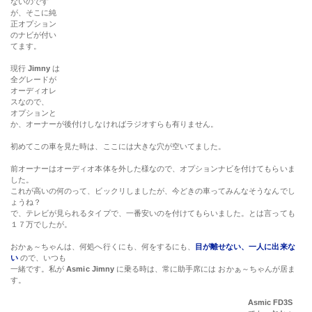
前オーナーはオーディオ本体を外した様なので、オプションナビを付けてもらいま
した。
これが高いの何のって、ビックリしましたが、今どきの車ってみんなそうなんでし
ょうね？
で、テレビが見られるタイプで、一番安いのを付けてもらいました。とは言っても
１７万でしたが。
おかぁ～ちゃんは、何処へ行くにも、何をするにも、
目が離せない、一人に出来な
い
ので、いつも
一緒です。私が
Asmic Jimny
に乗る時は、常に助手席には おかぁ～ちゃんが居ま
す。
Asmic FD3S
でも、
おかぁ
～ちゃんデミ
オ
でも
それは同じで
す。
かと言って、
おかぁ～ちゃ
んは何を話す
でも有りませ
んから、テレ
ビでも見せて
あげたい訳
で。