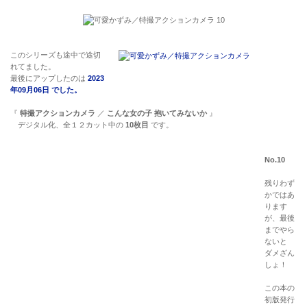
このシリーズも途中で途切
れてました。
最後にアップしたのは
2023
年09月06日 でした。
『
特撮アクションカメラ
／
こんな女の子 抱いてみないか
』
デジタル化、全１２カット中の
10枚目
です。
No.10
残りわず
かではあ
ります
が、最後
までやら
ないと
ダメざん
しょ！
この本の
初版発行