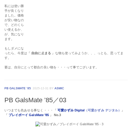
私には使い勝
手が良くなり
ました。価格
が安い物なの
で、どのくら
い使えるか、
が、気になり
ます。
もしダメにな
ったら、今度は『
自由に止まる
』な物も使ってみようか、、、っとも、思ってま
す。
要は、自分にとって都合の良い物を・・・って事でございます。
PB GALSMATE '85
2025-12-31
BY
ASMIC
PB GalsMate ’85／03
いつまでも色あせる事なく・・・『
可愛かずみ Digital
（可愛かずみ デジタル）
』
『
プレイボーイ GalsMate ’85
』
No.3