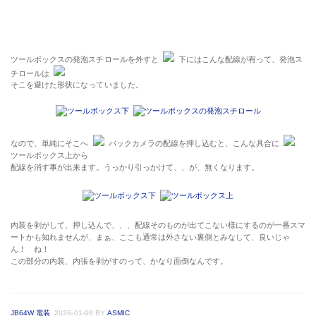
ツールボックスの発泡スチロールを外すと
下にはこんな配線が有って、発泡ス
チロールは
そこを避けた形状になっていました。
なので、単純にそこへ
バックカメラの配線を押し込むと、こんな具合に
ツールボックス上から
配線を消す事が出来ます。うっかり引っかけて、、が、無くなります。
内装を剥がして、押し込んで、、、配線そのものが出てこない様にするのが一番スマ
ートかも知れませんが、まぁ、ここも通常は外さない裏側とみなして、良いじゃ
ん！ ね！
この部分の内装、内張を剥がすのって、かなり面倒なんです。
JB64W 電装
2026-01-08
BY
ASMIC