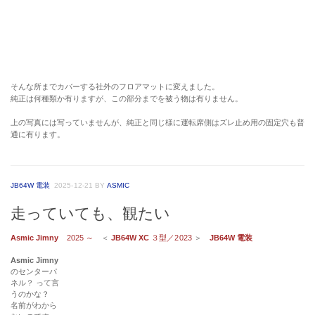
JB64W 電装
2025-12-21
BY
ASMIC
走っていても、観たい
Asmic Jimny
2025 ～
＜
JB64W XC
３型／2023
＞
JB64W 電装
Asmic Jimny
のセンターパ
ネル？ って言
うのかな？
名前がわから
ないのです
が、そこに純
正オプション
のナビが付い
てます。
現行
Jimny
は
全グレードが
オーディオレ
スなので、
オプションと
か、オーナーが後付けしなければラジオすらも有りません。
初めてこの車を見た時は、ここには大きな穴が空いてました。