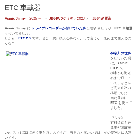
ETC 車載器
Asmic Jimny
2025 ～
＜
JB64W XC
３型／2023
＞
JB64W 電装
Asmic Jimny
に
ドライブレコーダーが付いていた事
は書きましたが、
ETC 車載器
も付いてました。
しかも、
ETC 2.0
です。当分、買い換える事なく、って言うか、死ぬまで使えるの
かな？
神奈川の仕事
をしていた頃
は、
Asmic
FD3S
で
栃木から海老
名まで通って
いて、ほとん
ど高速道路の
移動でした。
当たり前に
ETC
を使って
ました。
でも今は、
有料道路を走
る事がほぼ無
いので、ほぼほぼ使う事も無いのですが、有るのと無いのでは、その便利さは大違
いです。