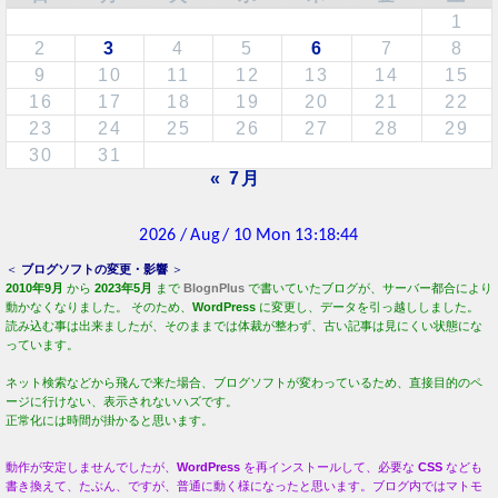
＜
ブログソフトの変更・影響
＞
2010年9月
から
2023年5月
まで
BlognPlus
で書いていたブログが、サーバー都合により
動かなくなりました。 そのため、
WordPress
に変更し、データを引っ越ししました。
読み込む事は出来ましたが、そのままでは体裁が整わず、古い記事は見にくい状態にな
っています。
ネット検索などから飛んで来た場合、ブログソフトが変わっているため、直接目的のペ
ージに行けない、表示されないハズです。
正常化には時間が掛かると思います。
動作が安定しませんでしたが、
WordPress
を再インストールして、必要な
CSS
なども
書き換えて、たぶん、ですが、普通に動く様になったと思います。ブログ内ではマトモ
に目的の記事へ飛んで行ける様、パラメーターを修正します。（2023年 5月20日）
今でも欲しい１台