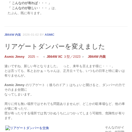
『
こんなのが有れば・・・
』
『
こんなのが欲しい・・・
』は、
たぶん、既に有ります。
JB64W 内装
2026-01-02
BY
ASMIC
リアゲートダンパーを変えました
Asmic Jimny
2025 ～
＜
JB64W XC
３型／2023
＞
JB64W 内装
速いですね、新しい年となりました。 っと、来年も言えます様に・・・。
とは言っても、私とおかぁ～ちゃんは、正月云々でも、いつもの日常と特に違いは
有りませんが。
Asmic Jimny
のリアゲート（ 後ろのドア ）はちょいと開けると、ダンパーの力で
そのまま全開に
なってしまいます。
周りに何も無い場所ではそれでも問題ありませんが、どこかの駐車場など、他の車
が後に有ったり、
壁が有ったりする場所では気づかぬうちにぶつかってしまう可能性、危険性が有り
ます。
そんなのがイ
ヤで、何段階