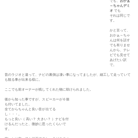
昔のラジオと違って、ナビの裏側は凄い事になってましたが、細工して走っていて
も観る事が出来る様に。
ここでも前オーナーが残してくれた物に助けられました。
後から知った事ですが、スピーカーが６個
も付いてました。
全てからちゃんと良い音が出てる
し・・・。
もっと良い（ 高い？ 大きい？ ）ナビを付
けるんだったと、微妙に思ったくらいで
す。
安いとは言っても純正ですし、今どきのオ
ーディオ、ナビって凄いんですね。浦島太
郎じぃ～さんはあれもこれも、ビックリで
す。
バックする時は、後ろの景色が画面に映る
しね。
このナビにしても、この車にしても、取説
が手放せません。
昔の様に『
感覚
』だけでは使いこなせな
い じぃ～さんになりました。