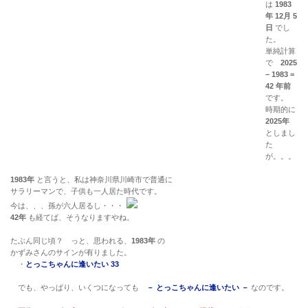
は
1983
年 12月 5
日
でし
た。
単純計算
で
2025
– 1983 =
42 年前
です。
時期的に
2025年
としまし
た
が。。。
1983年
と言うと、私は神奈川県川崎市で普通に
サラリーマンで、子供も一人居た時代です。
今は、、、孫が六人居るし・・・
42年
も経てば、そうなりますやね。
たぶん同じ頃？ っと、思われる、
1983年
の
かずみさんのサインが有りました。
・
とっこちゃんに逢いたい 33
でも、やっぱり、いくつになっても
－ とっこちゃんに逢いたい －
なのです。