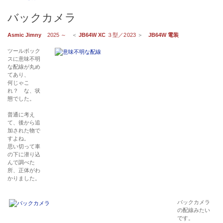
バックカメラ
Asmic Jimny
2025 ～
＜
JB64W XC
３型／2023
＞
JB64W 電装
ツールボック
スに意味不明
な配線が丸め
てあり、
何じゃこ
れ？ な、状
態でした。
普通に考え
て、後から追
加された物で
すよね。
思い切って車
の下に潜り込
んで調べた
所、正体がわ
かりました。
バックカメラ
の配線みたい
です。