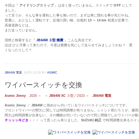
今回は『
アイドリングストップ
』は全く使っていません。スイッチで
OFF
にして
ました。
って言うか、そんな車を運転した事も無いので、まずは車に慣れる事が先だやね。
普通に、おとなしく運転です。近場の買い物、往復約
13 ～ 14 km
程度が定番で、
高速道路などは、
まだ走っていません。
漠然と検索すると『
JB64W ３型 燃費
』こんな具合です。
ほぼ ひと月乗って来たので、今度は燃費を気にして走らせてみましょうかね？ 悪
くなったりして？
JB64W 電装
2025-12-26
BY
ASMIC
ワイパースイッチを交換
Asmic Jimny
2025 ～
＜
JB64W XC
３型／2023
＞
JB64W 電装
Asmic Jimny
／
JB64W
に初めから付いているワイパースイッチについてです。
フロントワイパーの間欠に関しては時間調整が有りません。シトシト雨だろうが
間欠は時間調整が出来ない、その機能が付いていないので同じ間隔でしかワイパーが動
チッッッ今どき・・・
って思ったら有りました、
SUZUKI 純正
で時間調整出来るスイ