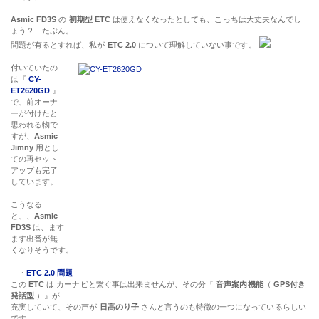
Asmic FD3S
の
初期型 ETC
は使えなくなったとしても、こっちは大丈夫なんでし
ょう？ たぶん。
問題が有るとすれば、私が
ETC 2.0
について理解していない事です。
付いていたの
は『
CY-
ET2620GD
』
で、前オーナ
ーが付けたと
思われる物で
すが、
Asmic
Jimny
用とし
ての再セット
アップも完了
しています。
こうなる
と、、
Asmic
FD3S
は、ます
ます出番が無
くなりそうです。
・
ETC 2.0 問題
この
ETC
は カーナビと繋ぐ事は出来ませんが、その分『
音声案内機能
（
GPS付き
発話型
）』が
充実していて、その声が
日高のり子
さんと言うのも特徴の一つになっているらしい
です。