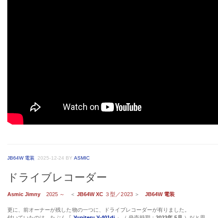
JB64W 電装
2025-12-24
BY
ASMIC
ドライブレコーダー
Asmic Jimny
2025 ～
＜
JB64W XC
３型／2023
＞
JB64W 電装
更に、前オーナーが残した物の一つに、ドライブレコーダーが有りました。
付いていたのは、たぶん『
Yupiteru Y-401di
』（ 発売時期：
2023年 5月
）だと思