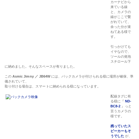
カーナビから
来ている線
と、カメラの
線がここで繋
がれていて、
余った分が束
ねてある様で
す。
引っかけても
イヤなので、
ツールの発泡
スチロール下
に納めました。そんなスペースが有りました。
この
Asmic Jimny ／ JB64W
には、バックカメラが付けられる様に場所が確保、準
備されていて、
取り付ける場合は、スマートに納められる様になっています。
配線タグに有
る様に『
ND-
BC8-2
』っと
言うカメラの
様です。
残っていたス
ピーカーもそ
うでした
が、