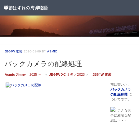
季節はずれの海岸物語
コンテンツへスキップ
JB64W 電装
2026-01-09
BY
ASMIC
バックカメラの配線処理
Asmic Jimny
2025 ～
＜
JB64W XC
３型／2023
＞
JB64W 電装
前回書いた、
バックカメラ
の配線処理
に
ついてです。
こんな具
合に邪魔な配
線は・・・