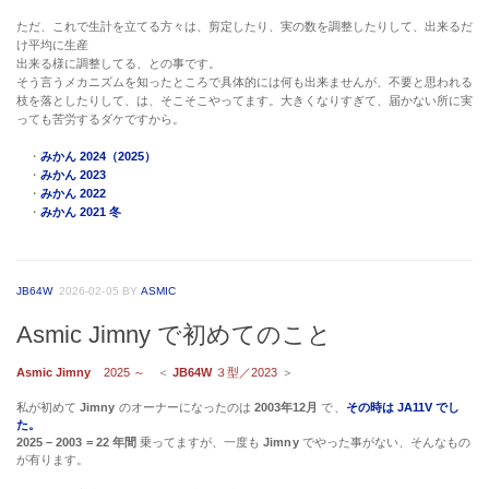
ただ、これで生計を立てる方々は、剪定したり、実の数を調整したりして、出来るだ
け平均に生産
出来る様に調整してる、との事です。
そう言うメカニズムを知ったところで具体的には何も出来ませんが、不要と思われる
枝を落としたりして、は、そこそこやってます。大きくなりすぎて、届かない所に実
っても苦労するダケですから。
・
みかん 2024（2025）
・
みかん 2023
・
みかん 2022
・
みかん 2021 冬
JB64W
2026-02-05
BY
ASMIC
Asmic Jimny で初めてのこと
Asmic Jimny
2025 ～
＜
JB64W
３型／2023
＞
私が初めて
Jimny
のオーナーになったのは
2003年12月
で、
その時は JA11V でし
た。
2025 – 2003 = 22 年間
乗ってますが、一度も
Jimny
でやった事がない、そんなもの
が有ります。