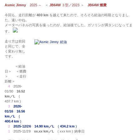
Asmic Jimny
2025 ～
＜
JB64W
３型／2023
＞
JB64W 燃費
今回も、走行距離が
400 km
を越えて来たので、そろそろ給油の時期となりまし
た。速いやね。
メーターパネルの写真を撮ったのが、給油後でした。ガソリンが満タンになってま
す。
走り方は前回
と同じで、全
く変わり無し
です。
＜給油
日＞ ＜燃費
＞ ＜走行
距離＞
4
2026-
01/30
16.52
km／L
(
437.7 km )
3
2026-
01/16
16.56
km／L
(
400.4 km
)
2
2025-12/26
14.90 km／L
(
434.2 km
)
1
2025-11/29
xx.xx km／L
( xxx km ) 納車日