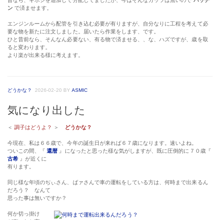
昔なら、ギボシを追加して分配してましたが、今はそんなガッツは無いので
パッチ
ン
で済ませます。
エンジンルームから配管を引き込む必要が有りますが、自分なりに工程を考えて必
要な物を新たに注文しました。届いたら作業をします、です。
ひと昔前なら、そんなん必要ない、有る物で済ませる、、な、ハズですが、歳を取
ると変わります。
より楽が出来る様に考えます。
どうかな？
2026-02-20
BY
ASMIC
気になり出した
＜
調子はどうよ？
＞
どうかな？
今現在、私は６６歳で、今年の誕生日が来れば６７歳になります。速いよね。
ついこの間、『
還暦
』になったと思った様な気がしますが、既に圧倒的に７０歳『
古希
』が近くに
有ります。
同じ様な年頃のぢぃさん、ばァさんで車の運転をしている方は、何時まで出来るん
だろう？ なんて
思った事は無いですか？
何か切っ掛け