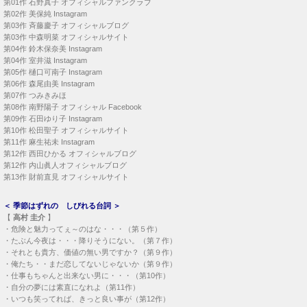
第01作
石野真子 オフィシャルファンクラブ
第02作
美保純 Instagram
第03作
斉藤慶子 オフィシャルブログ
第03作
中森明菜 オフィシャルサイト
第04作
鈴木保奈美 Instagram
第04作
室井滋 Instagram
第05作
樋口可南子 Instagram
第06作
森尾由美 Instagram
第07作
つみきみほ
第08作
南野陽子 オフィシャル Facebook
第09作
石田ゆり子 Instagram
第10作
松田聖子 オフィシャルサイト
第11作
麻生祐未 Instagram
第12作
西田ひかる オフィシャルブログ
第12作
内山眞人オフィシャルブログ
第13作
財前直見 オフィシャルサイト
＜
季節はずれの しびれる台詞
＞
【
高村 圭介
】
・
危険と魅力ってぇ～のはな・・・（第５作）
・
たぶん今夜は・・・降りそうにない。（第７作）
・
それとも貴方、価値の無い男ですか？（第９作）
・
俺たち・・まだ恋してないじゃないか（第９作）
・
仕事もちゃんと出来ない男に・・・（第10作）
・
自分の夢には素直になれよ（第11作）
・
いつも笑ってれば、きっと良い事が（第12作）