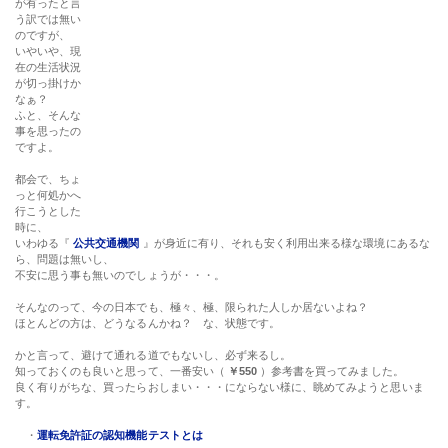
が有ったと言
う訳では無い
のですが、
いやいや、現
在の生活状況
が切っ掛けか
なぁ？
ふと、そんな
事を思ったの
ですよ。
都会で、ちょ
っと何処かへ
行こうとした
時に、
いわゆる『
公共交通機関
』が身近に有り、それも安く利用出来る様な環境にあるな
ら、問題は無いし、
不安に思う事も無いのでしょうが・・・。
そんなのって、今の日本でも、極々、極、限られた人しか居ないよね？
ほとんどの方は、どうなるんかね？ な、状態です。
かと言って、避けて通れる道でもないし、必ず来るし。
知っておくのも良いと思って、一番安い（
￥550
）参考書を買ってみました。
良く有りがちな、買ったらおしまい・・・にならない様に、眺めてみようと思いま
す。
・
運転免許証の認知機能テストとは