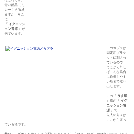
はこれです。
青い部品（ リ
レー ）が見え
ますが、そこ
に
『
イグニッシ
ョン電源
』が
来ています。
このカプラは
固定用ブラケ
ットに刺さっ
ているので
そこから外せ
ばこんな具合
に作業しやす
い所まで取り
出せます。
この『
うす緑
』線が『
イグ
ニッション電
源
』で、
先人の方々は
ここから取っ
ている様です。