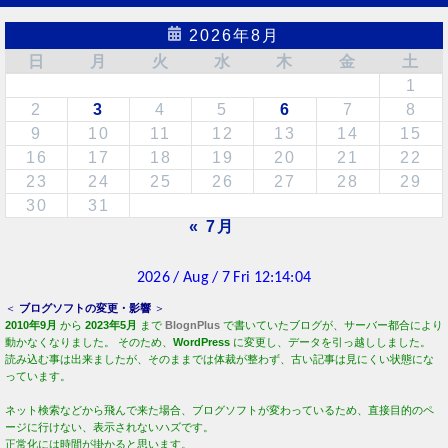
2026年8月
日
月
火
水
木
金
土
1
2
3
4
5
6
7
8
9
10
11
12
13
14
15
16
17
18
19
20
21
22
23
24
25
26
27
28
29
30
31
« 7月
＜
ブログソフトの変更・影響
＞
2010年9月
から
2023年5月
まで
BlognPlus
で書いていたブログが、サーバー都合により
動かなくなりました。 そのため、
WordPress
に変更し、データを引っ越ししました。
読み込む事は出来ましたが、そのままでは体裁が整わず、古い記事は見にくい状態にな
っています。
ネット検索などから飛んで来た場合、ブログソフトが変わっているため、直接目的のペ
ージに行けない、表示されないハズです。
正常化には時間が掛かると思います。