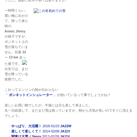
一時間くらい、
買い物に出かけ
て、帰って来た
時の
Asmic Jimny
の様子ですが、
ボンネット上の
雪が落ちていま
せん。往復
12
～ 13 km
走っ
た後です。
出先では、まだ
雪が降っている
状態でした。
これってエンジンの熱が伝わらない
『
ボンネットインシュレーター
』が効いているって事でしょうかね？
楽しいお買い物でしたが、午後には日も差して来ました。
丸一日経過して、まだまだ雪は残っていますが、朝から天気が良いのですぐに消える
でしょう。
・
やっぱり、大活躍！
2018-01/23
JA22W
・
楽しくて楽しくて！
2014-02/08
JA11V
・
関東は大雪／Jimny
2012-02/29
JA11V