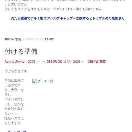
いと思いますが、
少しでもリスクを押さえる事は、年寄りには良い事かも知れません。
・
見た目重視でアルミ製エアバルブキャップへ交換するとトラブルの可能性あり
JB64W 電装
2026-02-11
BY
ASMIC
付ける準備
Asmic Jimny
2025 ～
＜
JB64W XC
３型／2023
＞
JB64W 電装
付ける予定です。
準備は出来て
いるのです
が、大雪にな
るし、
バタバタ忙し
いし、なかな
か時間が取れ
ない・・。
暇なハズでは
ありますが。