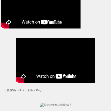
・
秒速5センチメートル
（ Blog ）