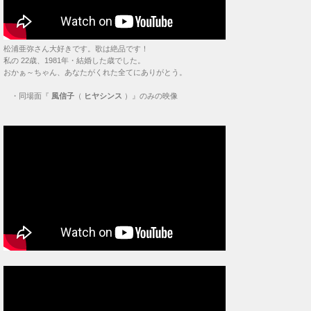
松浦亜弥さん大好きです。歌は絶品です！
私の 22歳、1981年・結婚した歳でした。
おかぁ～ちゃん、あなたがくれた全てにありがとう。
・
同場面『
風信子
（
ヒヤシンス
）』のみの映像