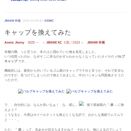
JB64W 外装
2026-02-08
BY
ASMIC
キャップを換えてみた
Asmic Jimny
2025 ～
＜
JB64W XC
３型／2023
＞
JB64W 外装
本棚の隅、っと言うか、本の上に隠れていた物を発見しました。
いつ頃買ったのか、なぜそこに有るのかすらわからなくなっていたタイヤの
バルブ
キャップ
です。
機能的には、最初から付いているゴム製のキャップで十分と言うか、それで安全な
のですが、見つけてしまったので換えてみました。中のパッキンも問題無さそうだ
ったので。
で、、自分的には、なんか良いなぁ！ な、感じ。
後で真鍮製の『
赤
』に換
えよう？
こうなると、今度はホイールナットも換えたくなる訳で、おかしな連鎖でムラムラ
と・・・。
ただ、『
赤
』って、色あせが目立ちますかね？ それとも、物によるのでしょう