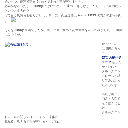
その一つ、高速道路を
Jimny
で走った事が有りません。
必要がなかったし、
Jimny
ではいわゆる『
遠出
』もしなかったし、古い車両だっ
たので大丈夫か？
って言う気持ちも有りました。第一に、高速道路は
Asmic FD3S
の方が気持ち良い
し。
そんな
Jimny
生活でしたが、現三代目で初めて高速道路を走ってみました。一区間
のみですが。
走った、のに
は理由が有っ
て、、、
ETC の動作チ
ェック
をした
かったのと、
クルーズコン
トロールも試
してみたかっ
たからです。
当たり前に、
両方とも問題
なく動きまし
た。
クルーズコン
トロールに関しては、スイッチ操作に
慣れる、覚える必要が有りますけどね。