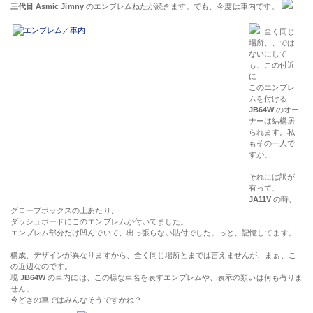
三代目 Asmic Jimny
のエンブレムねたが続きます。でも、今度は車内です。
全く同じ
場所、、では
ないにして
も、この付近
に
このエンブレ
ムを付ける
JB64W
のオー
ナーは結構居
られます。私
もその一人で
すが。
それには訳が
有って、
JA11V
の時、
グローブボックスの上あたり、
ダッシュボードにこのエンブレムが付いてました。
エンブレム部分だけ凹んでいて、出っ張らない貼付でした。っと、記憶してます。
構成、デザインが異なりますから、全く同じ場所とまでは言えませんが、まぁ、こ
の近辺なのです。
現
JB64W
の車内には、この様な車名を表すエンブレムや、表示の類いは何も有りま
せん。
今どきの車ではみんなそうですかね？