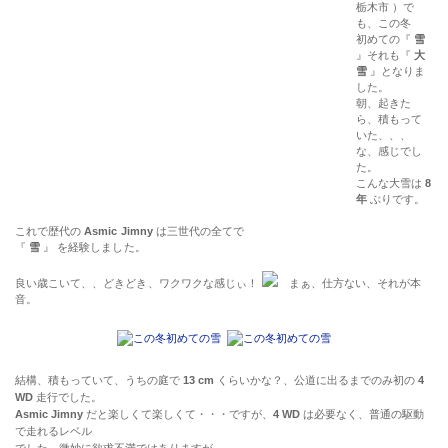
栃木市 ）で
も、この冬
初めての『
雪
』それも『
大
雪
』となりま
した。
朝、起きた
ら、積もって
いた、、、
な、感じでし
た。
こんな大雪は
8
年
ぶりです。
これで歴代の
Asmic Jimny
は三世代の全てで
『
雪
』 を経験しました。
良い歳こいて、、どきどき、ワクワクな感じぃ！
まぁ、仕方ない、それが本
音。
結構、積もっていて、うちの庭で
13 cm
くらいかな？、公道に出るまでのみ初の
4
WD
走行でした。
Asmic Jimny
だと楽しくて楽しくて・・・ですが、
4 WD
は必要なく、普通の駆動
で走れるレベル
でした。微妙に欲求不満ではありますが。