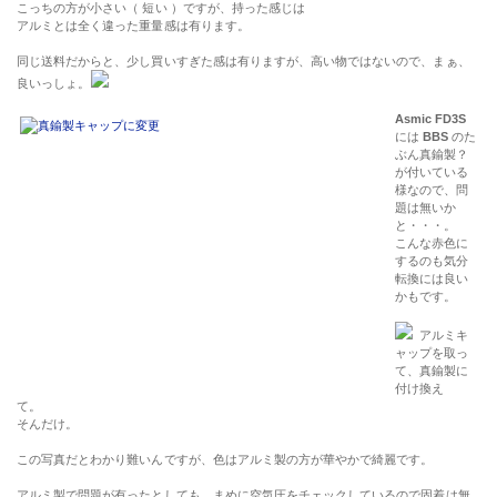
こっちの方が小さい（ 短い ）ですが、持った感じは
アルミとは全く違った重量感は有ります。
同じ送料だからと、少し買いすぎた感は有りますが、高い物ではないので、まぁ、
良いっしょ。
Asmic FD3S
には
BBS
のた
ぶん真鍮製？
が付いている
様なので、問
題は無いか
と・・・。
こんな赤色に
するのも気分
転換には良い
かもです。
アルミキ
ャップを取っ
て、真鍮製に
付け換え
て。
そんだけ。
この写真だとわかり難いんですが、色はアルミ製の方が華やかで綺麗です。
アルミ製で問題が有ったとしても、まめに空気圧をチェックしているので固着は無