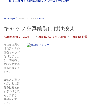
・
前（ 二代目 ）Asmic Jimny ／ ブースト計の取付
JB64W 外装
2026-02-13
BY
ASMIC
キャップを真鍮製に付け換え
Asmic Jimny
2025 ～
＜
JB64W XC
３型／2023
＞
JB64W 外装
たまたま見つ
けたアルミの
赤色キャップ
を付けました
が、問題有り
の様なので真
鍮製に換えま
した。
真鍮との事で
すが、ねじ部
分を見ると白
すぎの様な気
もしますが、
真鍮なんでし
ょう。