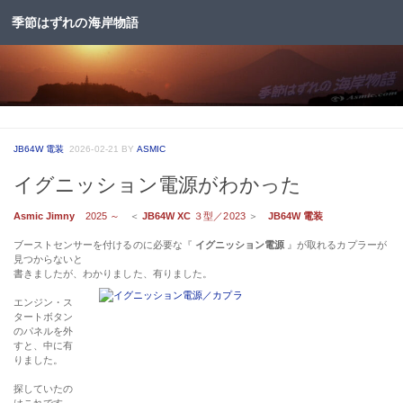
季節はずれの海岸物語
コンテンツへスキップ
JB64W 電装
2026-02-21
BY
ASMIC
イグニッション電源がわかった
Asmic Jimny
2025 ～
＜
JB64W XC
３型／2023
＞
JB64W 電装
ブーストセンサーを付けるのに必要な『
イグニッション電源
』が取れるカプラーが
見つからないと
書きましたが、わかりました、有りました。
エンジン・ス
タートボタン
のパネルを外
すと、中に有
りました。
探していたの