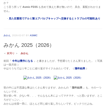
か？
こう言う所って
Asmic FD3S
も含めて換えた事が無いので、具合、案配がわかりま
せん。
・
見た目重視でアルミ製エアバルブキャップへ交換するとトラブルの可能性あり
みかん
2026-02-07
BY
ASMIC
みかん 2025（2026）
＜
家周り
＞
みかん
前回『
今年は豊作になる
』と書きましたが、予想通りたくさん実りました。（ 写真
は一箇月前 ）
やはりうちでは１年ごとに繰り返すサイクルみたいです。（
隔年結果
）
世の中には不思議な事はたくさん有りますが、みかんの『
隔年結果
』も、その一つ
らしいです。
実が多い年、少ない年、、、そんなもん木によってマチマチ、っと思いますが、とこ
ろがどっこい、、
みかんは全国一斉に、ほとんど同じ繰り返し方らしいです。ビックリだよね。