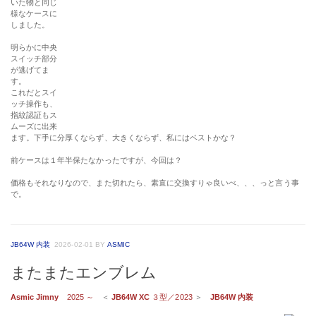
いた物と同じ
様なケースに
しました。
明らかに中央
スイッチ部分
が逃げてま
す。
これだとスイ
ッチ操作も、
指紋認証もス
ムーズに出来
ます。下手に分厚くならず、大きくならず、私にはベストかな？
前ケースは１年半保たなかったですが、今回は？
価格もそれなりなので、また切れたら、素直に交換すりゃ良いべ、、、っと言う事
で。
JB64W 内装
2026-02-01
BY
ASMIC
またまたエンブレム
Asmic Jimny
2025 ～
＜
JB64W XC
３型／2023
＞
JB64W 内装