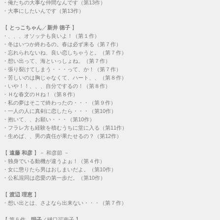
・
俺たちの大事な仲間なんです（第13作）
・
大事にしたいんです（第13作）
【
とっこちゃん
／
新井 徳子
】
・
、、、オソッテも良いよ！（第１作）
・
冬はいつか終わるの。春は必ず来る（第７作）
・
忘れられないね、良い恋しちゃうと。（第７作）
・
想い出って、海といっしょね。（第７作）
・
張り裂けてしまう・・・って、か！（第７作）
・
苦しいのは胸じゃなくて、ハート、、（第８作）
・
いや！！、、、自分でするの！（第８作）
・
Ｈな春文のＨね！（第８作）
・
私の夢はそこで終わったの・・・（第９作）
・
一人の人に真剣に恋したら・・・（第10作）
・
抱いて、、お願い・・・（第10作）
・
フラレ方も経験を積むうちに堂に入る（第11作）
・
生めば、、男の責任が果たせるの？（第12作）
【
遠藤 和彦
】－ 和彦節 －
・
独身でいる動機が違うよぉ！（第４作）
・
女に懲りたら男はおしまいだよ。（第10作）
・
公私混同は恋愛の第一歩だ。（第10作）
【
渡辺 理恵
】
・
想い出とは、さよなら出来ない・・・（第７作）
【
第５作
明子
／樋口可南子 】