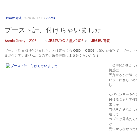
JB64W 電装
2026-02-15
BY
ASMIC
ブースト計、付けちゃいました
Asmic Jimny
2025 ～
＜
JB64W XC
３型／2023
＞
JB64W 電装
ブースト計を取り付けました。とは言っても
OBD
OBD2
に繋いだダケで、ブース
まだ付けていません。なので、所要時間は１５分くらいかな？
一番時間が掛かっ
何処に
固定するかに迷い
ピラーにねじ止め
し。
なぜセンサーを付
付けるつもりで作
限しか
内張を外さなかっ
違って
カプラが見当たら
が
見つからなかった