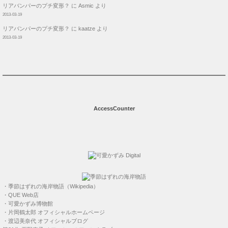
リアバンパーのプチ変形？
に
Asmic
より
2013-03-19
リアバンパーのプチ変形？
に
kaatze
より
2013-03-19
AccessCounter
・
季節はずれの海岸物語（Wikipedia）
・
QUE Web店
・
可愛かずみ博物館
・
片岡鶴太郎 オフィシャルホームページ
・
渡辺美奈代 オフィシャルブログ