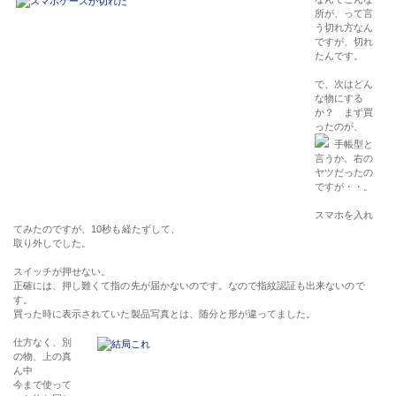
所が、って言
う切れ方なん
ですが、切れ
たんです。
で、次はどん
な物にする
か？ まず買
ったのが、
手帳型と
言うか、右の
ヤツだったの
ですが・・。
スマホを入れ
てみたのですが、10秒も経たずして、
取り外しでした。
スイッチが押せない。
正確には、押し難くて指の先が届かないのです。なので指紋認証も出来ないので
す。
買った時に表示されていた製品写真とは、随分と形が違ってました。
仕方なく、別
の物、上の真
ん中
今まで使って