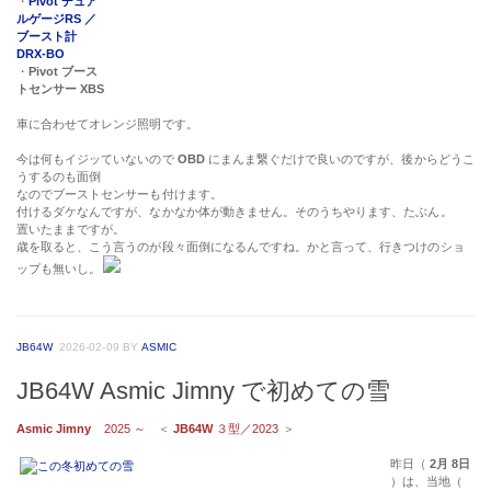
・
Pivot デュア
ルゲージRS ／
ブースト計
DRX-BO
・
Pivot ブース
トセンサー XBS
車に合わせてオレンジ照明です。
今は何もイジッていないので
OBD
にまんま繋ぐだけで良いのですが、後からどうこ
うするのも面倒
なのでブーストセンサーも付けます。
付けるダケなんですが、なかなか体が動きません。そのうちやります、たぶん。
置いたままですが。
歳を取ると、こう言うのが段々面倒になるんですね。かと言って、行きつけのショ
ップも無いし。
JB64W
2026-02-09
BY
ASMIC
JB64W Asmic Jimny で初めての雪
Asmic Jimny
2025 ～
＜
JB64W
３型／2023
＞
昨日（
2月 8日
）は、当地（