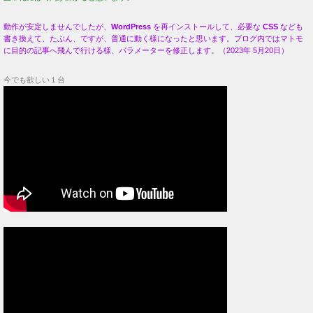
動作が安定しませんでしたが、
WordPress
を再インストールして、必要な
CSS
なども
書き換えて、たぶん、ですが、普通に動く様になったと思います。ブログ内ではマトモ
に目的の記事へ飛んで行ける様、パラメーターを修正します。（2023年 5月20日）
今でも欲しい１台