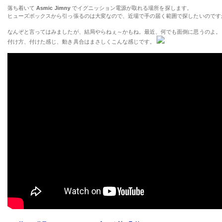
落ち着いて
Asmic Jimny
でイグニッション電源が取れる場所を探します。
ヒューズボックスから引っ張るのは大変なので、近場で手の届く範囲で探したいの
なんぞと言ってはみましたが、結局やらねぇ～かもね。最近、何でも面倒に思うのよ。
付け方、付けた感じ、動き具合はまさしくこんな感じです。