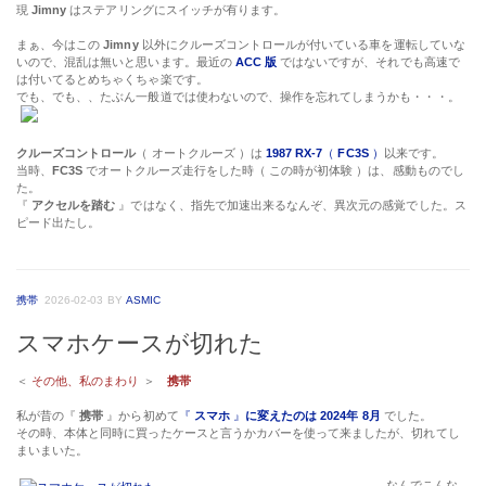
現
Jimny
はステアリングにスイッチが有ります。
まぁ、今はこの
Jimny
以外にクルーズコントロールが付いている車を運転していな
いので、混乱は無いと思います。最近の
ACC 版
ではないですが、それでも高速で
は付いてるとめちゃくちゃ楽です。
でも、でも、、たぶん一般道では使わないので、操作を忘れてしまうかも・・・。
クルーズコントロール
（ オートクルーズ ）は
1987 RX-7
（
FC3S
）
以来です。
当時、
FC3S
でオートクルーズ走行をした時（ この時が初体験 ）は、感動ものでし
た。
『
アクセルを踏む
』ではなく、指先で加速出来るなんぞ、異次元の感覚でした。ス
ピード出たし。
携帯
2026-02-03
BY
ASMIC
スマホケースが切れた
＜
その他、私のまわり
＞
携帯
私が昔の『
携帯
』から初めて
『
スマホ
』
に変えたのは 2024年 8月
でした。
その時、本体と同時に買ったケースと言うかカバーを使って来ましたが、切れてし
まいまいた。
なんでこんな