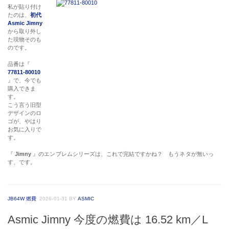
私が貼り付け
たのは、
初代
Asmic Jimny
から取り外し
た現物そのも
のです。
品番は『
77811-80010
』で、今でも
購入できま
す。
こう言う旧型
デザインのロ
ゴが、やはり
お気に入りで
す。
『
Jimny
』のエンブレムシリーズは、これで完結ですかね？ もうネタが無いっ
す、です。
JB64W 燃費
2026-01-31
BY
ASMIC
Asmic Jimny 今度の燃費は 16.52 km／L