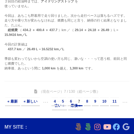
２回目の給油時までは、
アイドリングストップ
を
使っていません。
今回は、あちこち野暮用で走り回りました。次から走行ペースは落ちるハズです。
走り方や乗り方が変わらなければ、燃費も同じと言う、納得の行く結果となりまし
た、たぶん。
総燃費
（
434.2 ＋ 400.4 ＋ 437.7
）km ／（
29.14 ＋ 24.18 ＋ 26.49
）L =
15.9416 km／L
今回の計算値は
437.7 km
／
26.49 L
=
16.5232 km／L
季節も変わってないから空調の使い方も同じ、凄いな・・・って思う程、前回と同
じ燃費でした。
納車後、あっという間に
1,000 km
を越え、
1,300 km
です。
（現在ページ）7 / 130（総ページ数）
« 最新
« 新しい
. . .
4
5
6
7
8
9
10
11
. . .
古い »
最後 »
MY SITE：