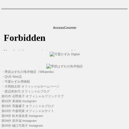
AccessCounter
・
季節はずれの海岸物語（Wikipedia）
・
QUE Web店
・
可愛かずみ博物館
・
片岡鶴太郎 オフィシャルホームページ
・
渡辺美奈代 オフィシャルブログ
第01作
石野真子 オフィシャルファンクラブ
第02作
美保純 Instagram
第03作
斉藤慶子 オフィシャルブログ
第03作
中森明菜 オフィシャルサイト
第04作
鈴木保奈美 Instagram
第04作
室井滋 Instagram
第05作
樋口可南子 Instagram