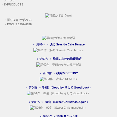
・
K-PRODUCTS
・
振り向き かずみ 21
・
FOCUS 1997-0528
＜ 第01作 ＞
涙の Seaside Cafe Terrace
＜ 第02作 ＞
季節のなかの海岸物語
＜ 第03作 ＞
砂浜の DESTINY
＜ 第04作 ＞
’89夏（Good by そして Good Luck）
＜ 第05作 ＞
'90冬（Sweet Christmas Again）
＜ 第06作 ＞
1990 暑かった夏