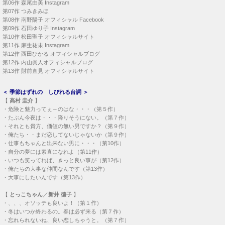
第06作
森尾由美 Instagram
第07作
つみきみほ
第08作
南野陽子 オフィシャル Facebook
第09作
石田ゆり子 Instagram
第10作
松田聖子 オフィシャルサイト
第11作
麻生祐未 Instagram
第12作
西田ひかる オフィシャルブログ
第12作
内山眞人オフィシャルブログ
第13作
財前直見 オフィシャルサイト
＜
季節はずれの しびれる台詞
＞
【
高村 圭介
】
・
危険と魅力ってぇ～のはな・・・（第５作）
・
たぶん今夜は・・・降りそうにない。（第７作）
・
それとも貴方、価値の無い男ですか？（第９作）
・
俺たち・・まだ恋してないじゃないか（第９作）
・
仕事もちゃんと出来ない男に・・・（第10作）
・
自分の夢には素直になれよ（第11作）
・
いつも笑ってれば、きっと良い事が（第12作）
・
俺たちの大事な仲間なんです（第13作）
・
大事にしたいんです（第13作）
【
とっこちゃん
／
新井 徳子
】
・
、、、オソッテも良いよ！（第１作）
・
冬はいつか終わるの。春は必ず来る（第７作）
・
忘れられないね、良い恋しちゃうと。（第７作）