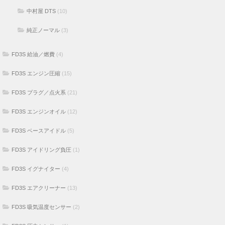
中村屋 DTS
(10)
純正ノーマル
(3)
FD3S 給油／燃費
(4)
FD3S エンジン圧縮
(15)
FD3S プラグ／点火系
(21)
FD3S エンジンオイル
(12)
FD3S ベースアイドル
(5)
FD3S アイドリング負圧
(1)
FD3S イグナイター
(4)
FD3S エアクリーナー
(13)
FD3S 吸気温度センサー
(2)