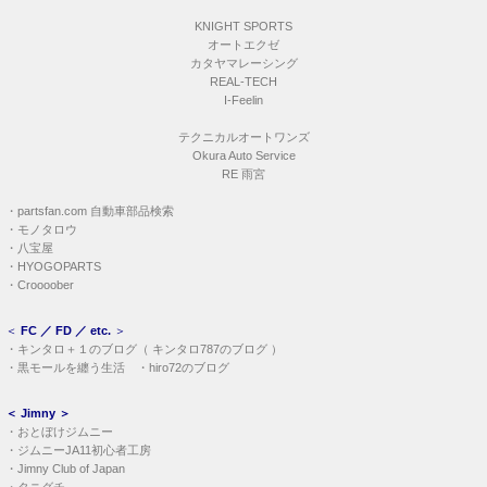
KNIGHT SPORTS
オートエクゼ
カタヤマレーシング
REAL-TECH
I-Feelin
テクニカルオートワンズ
Okura Auto Service
RE 雨宮
・
partsfan.com 自動車部品検索
・
モノタロウ
・
八宝屋
・
HYOGOPARTS
・
Croooober
＜
FC ／ FD ／ etc.
＞
・
キンタロ＋１のブログ
（
キンタロ787のブログ
）
・
黒モールを纏う生活
・
hiro72のブログ
＜
Jimny
＞
・
おとぼけジムニー
・
ジムニーJA11初心者工房
・
Jimny Club of Japan
・
タニグチ