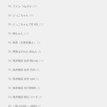
ファン つながり
(27)
とっこちゃん
(33)
とっこちゃん 7月 9日
(13)
鶴ちゃん
(17)
和彦（古尾谷雅人）
(8)
季節はずれの 尋ね人
(3)
海岸物語 自作 Blu-ray
(12)
海岸物語 自作 DVD
(8)
海岸物語 自作 mp4
(3)
海岸物語 NV-SB900
(3)
海岸物語 BDレコーダ
(3)
一覧 1/3 [01 ～ 05作]
(1)