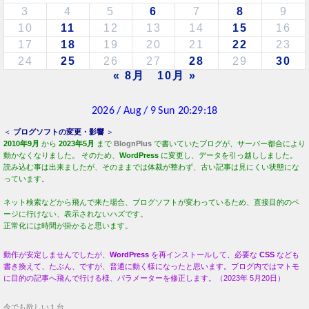
3
4
5
6
7
8
9
10
11
12
13
14
15
16
17
18
19
20
21
22
23
24
25
26
27
28
29
30
« 8月
10月 »
＜
ブログソフトの変更・影響
＞
2010年9月
から
2023年5月
まで
BlognPlus
で書いていたブログが、サーバー都合により
動かなくなりました。 そのため、
WordPress
に変更し、データを引っ越ししました。
読み込む事は出来ましたが、そのままでは体裁が整わず、古い記事は見にくい状態にな
っています。
ネット検索などから飛んで来た場合、ブログソフトが変わっているため、直接目的のペ
ージに行けない、表示されないハズです。
正常化には時間が掛かると思います。
動作が安定しませんでしたが、
WordPress
を再インストールして、必要な
CSS
なども
書き換えて、たぶん、ですが、普通に動く様になったと思います。ブログ内ではマトモ
に目的の記事へ飛んで行ける様、パラメーターを修正します。（2023年 5月20日）
今でも欲しい１台