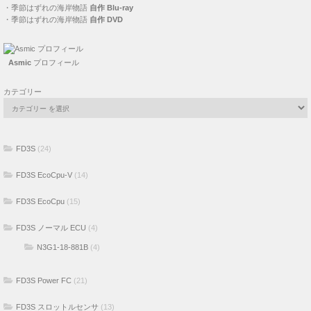
・
季節はずれの海岸物語
自作 Blu-ray
・
季節はずれの海岸物語
自作 DVD
Asmic
プロフィール
カテゴリー
FD3S
(24)
FD3S EcoCpu-V
(14)
FD3S EcoCpu
(15)
FD3S ノーマル ECU
(4)
N3G1-18-881B
(4)
FD3S Power FC
(21)
FD3S スロットルセンサ
(13)