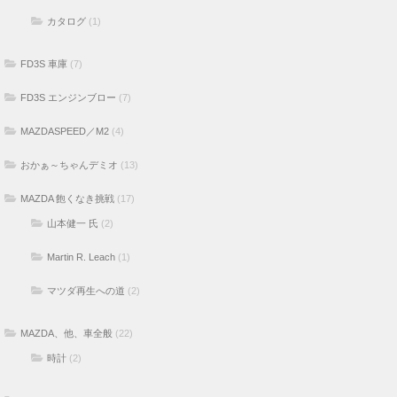
カタログ
(1)
FD3S 車庫
(7)
FD3S エンジンブロー
(7)
MAZDASPEED／M2
(4)
おかぁ～ちゃんデミオ
(13)
MAZDA 飽くなき挑戦
(17)
山本健一 氏
(2)
Martin R. Leach
(1)
マツダ再生への道
(2)
MAZDA、他、車全般
(22)
時計
(2)