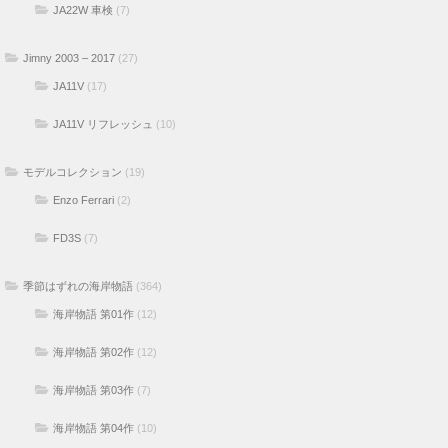
JA22W 車検
(7)
Jimny 2003 – 2017
(27)
JA11V
(17)
JA11V リフレッシュ
(10)
モデルコレクション
(19)
Enzo Ferrari
(2)
FD3S
(7)
季節はずれの海岸物語
(364)
海岸物語 第01作
(12)
海岸物語 第02作
(12)
海岸物語 第03作
(7)
海岸物語 第04作
(10)