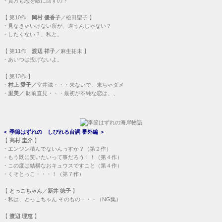
・
貴方も恋を敵に回すの？
【
第10作
岡村 優香子
／松田聖子 】
・
見なきゃいけない所が、違うんじゃない？
・
したくない？、私と。
【
第11作
渡辺 祥子
／麻生祐未 】
・
あいつは投げないよ。
【
第13作
】
・
村上 愛子
／室井滋・・・
来ないで、来ちゃダメ
・
里美
／ 財前直見・・・
最初が不純な恋は、、
＜
季節はずれの しびれる台詞 番外編
＞
【
高村 圭介
】
・
エンジン積んでないんっすか？（第２作）
・
もう既に笑いたいって事だろう！！（第４作）
・
この度は結構なおキュウスですこと（第４作）
・
くそとっこ・・・！（第７作）
【
とっこちゃん
／
新井 徳子
】
・
私は、とっこちゃん そのもの・・・（NG集）
【
渡辺 理恵
】