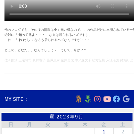
他のブログでも、その後の情報は全く無い様なので、この作品だけに出演されている一
絶対に『
知ってるよ・・・
』な方は居られるハズですし、
これ、『
わ た し
』な方も居られるハズなんですが・・・。
どこの、どなた、、なんでしょう？ そして、今は？？
佐々部清 三宅裕司 真野響子 藤澤恵麻 金井勇太 中ノ森文子 松方弘樹 入江若葉 結婚しよ
MY SITE：
2023年9月
日
月
火
水
木
金
土
1
2