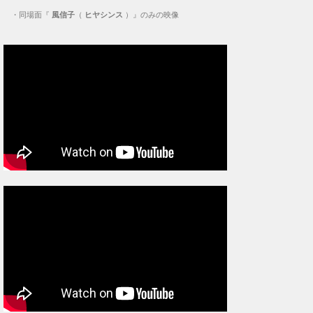
・
同場面『
風信子
（
ヒヤシンス
）』のみの映像