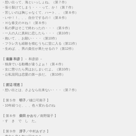
・
想い出って、海といっしょね。（第７作）
・
張り裂けてしまう・・・って、か！（第７作）
・
苦しいのは胸じゃなくて、ハート、、（第８作）
・
いや！！、、、自分でするの！（第８作）
・
Ｈな春文のＨね！（第８作）
・
私の夢はそこで終わったの・・・（第９作）
・
一人の人に真剣に恋したら・・・（第10作）
・
抱いて、、お願い・・・（第10作）
・
フラレ方も経験を積むうちに堂に入る（第11作）
・
生めば、、男の責任が果たせるの？（第12作）
【
遠藤 和彦
】－ 和彦節 －
・
独身でいる動機が違うよぉ！（第４作）
・
女に懲りたら男はおしまいだよ。（第10作）
・
公私混同は恋愛の第一歩だ。（第10作）
【
渡辺 理恵
】
・
想い出とは、さよなら出来ない・・・（第７作）
【
第５作
明子
／樋口可南子 】
・
10年経つと、、、色々変わるのね
【
第８作
柴田 かおり
／南野陽子 】
・
す き で し た。
【
第９作
冴子
／中村あずさ 】