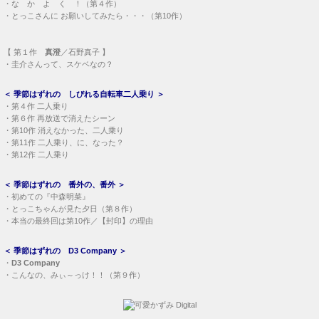
・
な か よ く ！（第４作）
・
とっこさんに お願いしてみたら・・・（第10作）
【
第１作
真澄
／石野真子 】
・
圭介さんって、スケベなの？
＜
季節はずれの しびれる自転車二人乗り
＞
・
第４作 二人乗り
・
第６作 再放送で消えたシーン
・
第10作 消えなかった、二人乗り
・
第11作 二人乗り、に、なった？
・
第12作 二人乗り
＜
季節はずれの 番外の、番外
＞
・
初めての『中森明菜』
・
とっこちゃんが見た夕日（第８作）
・
本当の最終回は第10作／【封印】の理由
＜
季節はずれの D3 Company
＞
・
D3 Company
・
こんなの、みぃ～っけ！！（第９作）