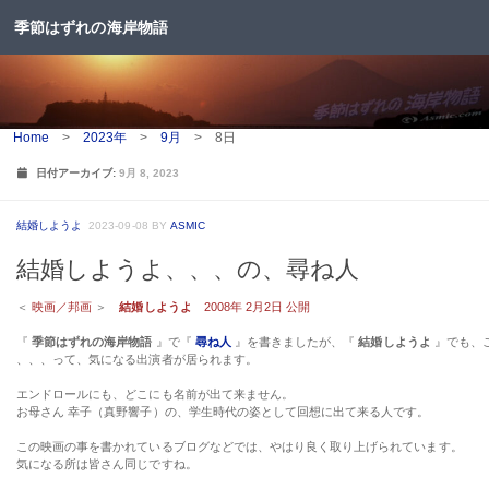
季節はずれの海岸物語
コンテンツへスキップ
Home
>
2023年
>
9月
>
8日
日付アーカイブ:
9月 8, 2023
結婚しようよ
2023-09-08
BY
ASMIC
結婚しようよ、、、の、尋ね人
＜
映画／邦画
＞
結婚しようよ
2008年 2月2日 公開
『
季節はずれの海岸物語
』で『
尋ね人
』を書きましたが、『
結婚しようよ
』でも、
、、、って、気になる出演者が居られます。
エンドロールにも、どこにも名前が出て来ません。
お母さん 幸子（真野響子）の、学生時代の姿として回想に出て来る人です。
この映画の事を書かれているブログなどでは、やはり良く取り上げられています。
気になる所は皆さん同じですね。