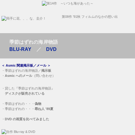
第08作 ’91秋 フィルムのなかの想い出
季節はずれの海岸物語
BLU-RAY
／
DVD
＜
Asmic 関連掲示板／メール
＞
・
季節はずれの海岸物語／
掲示板
・
Asmic へのメール
（問い合わせ）
・
貸した『季節はずれの海岸物語』
ディスクが販売されている
・
季節はずれの・・・
偽物
・
季節はずれの・・・
尋ね人 '89夏
・
DVD の画質を比べてみました