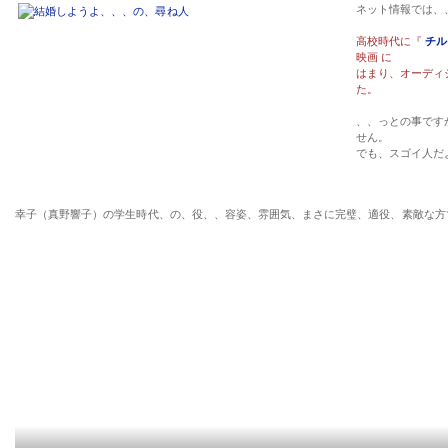
ネット情報では、
高校時代に『
チル
映画 に
はまり、オーディ
た。
、、っとの事です
せん。
でも、スゴイ人だ
幸子（真野響子）の学生時代、の、役、、容姿、雰囲気、まさに完璧、適役、素敵な方