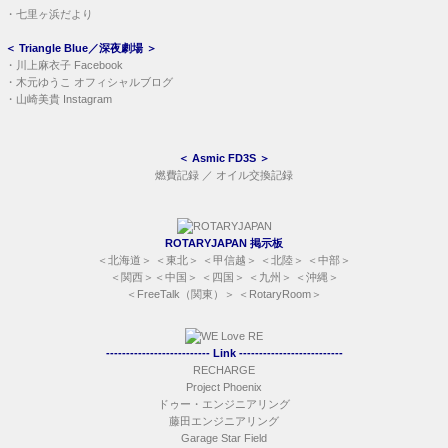
・
七里ヶ浜だより
＜
Triangle Blue／深夜劇場
＞
・
川上麻衣子 Facebook
・
木元ゆうこ オフィシャルブログ
・
山崎美貴 Instagram
＜
Asmic FD3S
＞
燃費記録
／
オイル交換記録
ROTARYJAPAN 掲示板
＜
北海道
＞ ＜
東北
＞ ＜
甲信越
＞ ＜
北陸
＞ ＜
中部
＞
＜
関西
＞＜
中国
＞ ＜
四国
＞ ＜
九州
＞ ＜
沖縄
＞
＜
FreeTalk（関東）
＞ ＜
RotaryRoom
＞
-------------------------- Link --------------------------
RECHARGE
Project Phoenix
ドゥー・エンジニアリング
藤田エンジニアリング
Garage Star Field