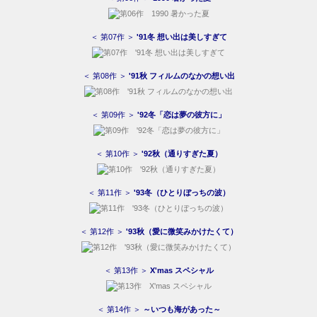
＜ 第07作 ＞
'91冬 想い出は美しすぎて
＜ 第08作 ＞
'91秋 フィルムのなかの想い出
＜ 第09作 ＞
'92冬「恋は夢の彼方に」
＜ 第10作 ＞
'92秋（通りすぎた夏）
＜ 第11作 ＞
'93冬（ひとりぼっちの波）
＜ 第12作 ＞
'93秋（愛に微笑みかけたくて）
＜ 第13作 ＞
X'mas スペシャル
＜ 第14作 ＞
～いつも海があった～