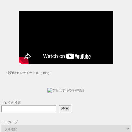
・
秒速5センチメートル
（ Blog ）
ブログ内検索
検索
アーカイブ