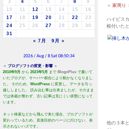
3
4
5
6
7
8
9
＜
家周り
10
11
12
13
14
15
16
17
18
19
20
21
22
23
ハイビス
24
25
26
27
28
29
30
根付いた
31
« 7月
9月 »
＜
ブログソフトの変更・影響
＞
2010年9月
から
2023年5月
まで
BlognPlus
で書いて
いたブログが、サーバー都合により動かなくなりまし
た。 そのため、
WordPress
に変更し、データを引っ
越ししました。 読み込む事は出来ましたが、そのまま
では体裁が整わず、古い記事は見にくい状態になって
います。
ネット検索などから飛んで来た場合、ブログソフトが
変わっているため、直接目的のページに行けない、表
他の３本
示されないハズです。