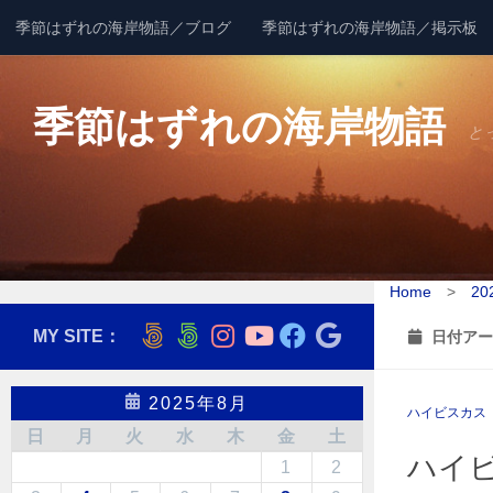
季節はずれの海岸物語／ブログ
季節はずれの海岸物語／掲示板
コンテンツへスキップ
季節はずれの海岸物語
と
Home
>
20
MY SITE：
日付アー
2025年8月
ハイビスカス
日
月
火
水
木
金
土
ハイ
1
2