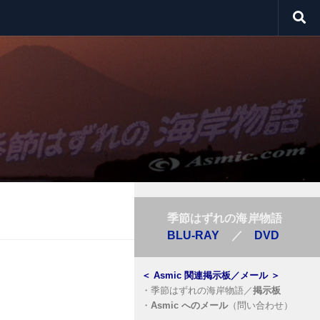
季節はずれの海岸物語
BLU-RAY
／
DVD
＜
Asmic 関連掲示板／メール
＞
・
季節はずれの海岸物語／
掲示板
・
Asmic へのメール
（問い合わせ）