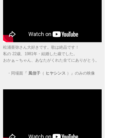
松浦亜弥さん大好きです。歌は絶品です！
私の 22歳、1981年・結婚した歳でした。
おかぁ～ちゃん、あなたがくれた全てにありがとう。
・
同場面『
風信子
（
ヒヤシンス
）』のみの映像