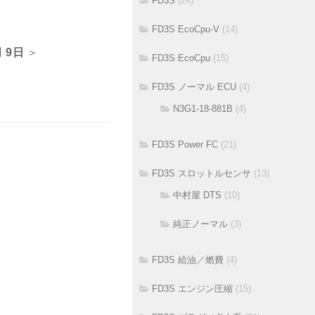
FD3S
(24)
FD3S EcoCpu-V
(14)
月 9日
＞
FD3S EcoCpu
(15)
FD3S ノーマル ECU
(4)
N3G1-18-881B
(4)
FD3S Power FC
(21)
FD3S スロットルセンサ
(13)
中村屋 DTS
(10)
純正ノーマル
(3)
FD3S 給油／燃費
(4)
FD3S エンジン圧縮
(15)