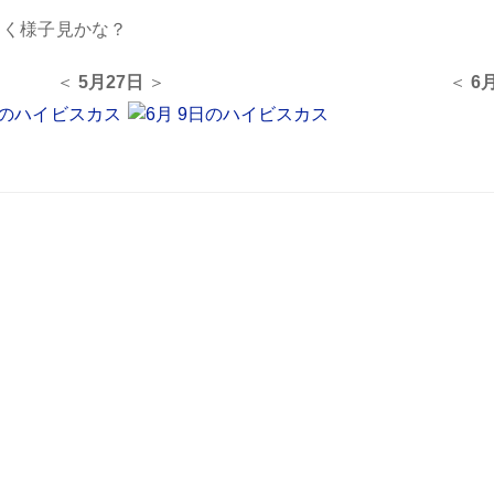
、
らく様子見かな？
＜
5月27日
＞ ＜
6