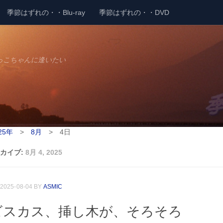
季節はずれの・・Blu-ray
季節はずれの・・DVD
っこちゃんに逢いたい
25年
>
8月
>
4日
カイブ:
8月 4, 2025
2025-08-04
BY
ASMIC
ビスカス、挿し木が、そろそろ