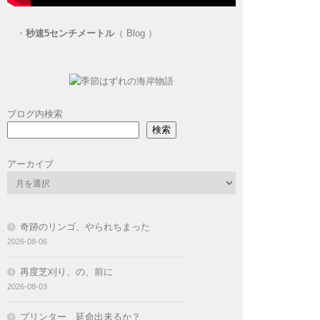
・
秒速5センチメートル
（ Blog ）
ブログ内検索
検索
アーカイブ
奇跡のリンゴ、やられちまった
2026-08-06
再度芝刈り、の、前に
2026-08-03
プリンター 延命出来るか？