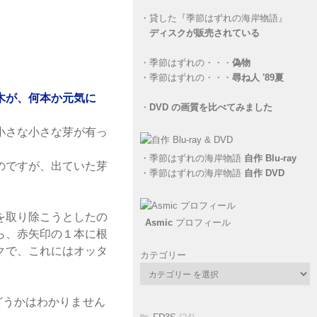
・
貸した『季節はずれの海岸物語』
ディスクが販売されている
・
季節はずれの・・・
偽物
・
季節はずれの・・・
尋ね人 '89夏
木が、何本か元気に
・
DVD の画質を比べてみました
小さな小さな芽が有っ
・
季節はずれの海岸物語
自作 Blu-ray
のですが、出ていた芽
・
季節はずれの海岸物語
自作 DVD
を取り除こうとしたの
Asmic
プロフィール
ら、赤矢印の１本に根
クで、これにはオッタ
カテゴリー
どうかはわかりません