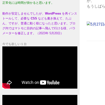
が
正常化には時間が掛かると思います。
もうしば
動作が安定しませんでしたが、
WordPress
を再インス
トールして、必要な
CSS
なども書き換えて、たぶ
ん、ですが、普通に動く様になったと思います。ブロ
グ内ではマトモに目的の記事へ飛んで行ける様、パラ
メーターを修正します。（2023年 5月20日）
今でも欲しい１台