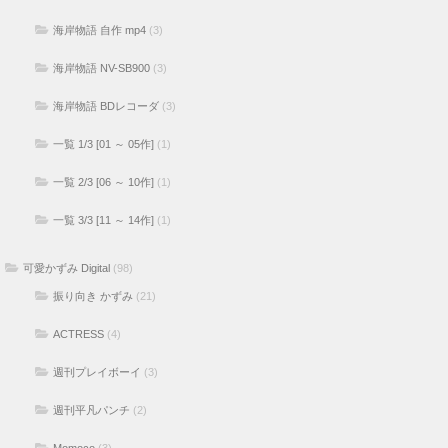
海岸物語 自作 mp4
(3)
海岸物語 NV-SB900
(3)
海岸物語 BDレコーダ
(3)
一覧 1/3 [01 ～ 05作]
(1)
一覧 2/3 [06 ～ 10作]
(1)
一覧 3/3 [11 ～ 14作]
(1)
可愛かずみ Digital
(98)
振り向き かずみ
(21)
ACTRESS
(4)
週刊プレイボーイ
(3)
週刊平凡パンチ
(2)