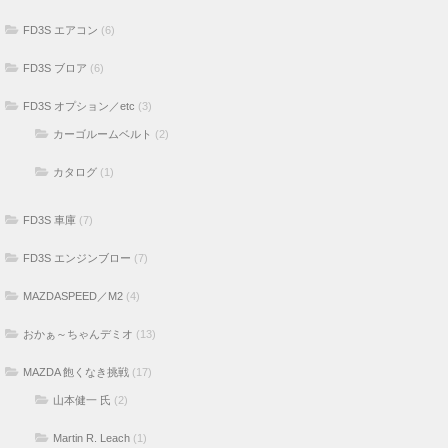
FD3S エアコン
(6)
FD3S ブロア
(6)
FD3S オプション／etc
(3)
カーゴルームベルト
(2)
カタログ
(1)
FD3S 車庫
(7)
FD3S エンジンブロー
(7)
MAZDASPEED／M2
(4)
おかぁ～ちゃんデミオ
(13)
MAZDA 飽くなき挑戦
(17)
山本健一 氏
(2)
Martin R. Leach
(1)