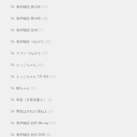
海岸物語 第13作
(14)
海岸物語 第14作
(36)
海岸物語 QUE
(7)
海岸物語 つながり
(22)
ファン つながり
(27)
とっこちゃん
(33)
とっこちゃん 7月 9日
(13)
鶴ちゃん
(17)
和彦（古尾谷雅人）
(8)
季節はずれの 尋ね人
(3)
海岸物語 自作 Blu-ray
(12)
海岸物語 自作 DVD
(8)