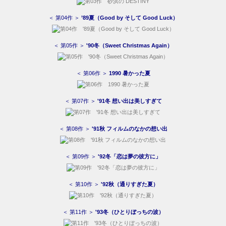
＜ 第04作 ＞
’89夏（Good by そして Good Luck）
＜ 第05作 ＞
'90冬（Sweet Christmas Again）
＜ 第06作 ＞
1990 暑かった夏
＜ 第07作 ＞
'91冬 想い出は美しすぎて
＜ 第08作 ＞
'91秋 フィルムのなかの想い出
＜ 第09作 ＞
'92冬「恋は夢の彼方に」
＜ 第10作 ＞
'92秋（通りすぎた夏）
＜ 第11作 ＞
'93冬（ひとりぼっちの波）