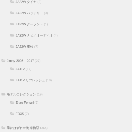
JA22W タイヤ
(2)
JA22W バッテリー
(3)
JA22W クーラント
(1)
JA22W ナビ／オーディオ
(4)
JA22W 車検
(7)
Jimny 2003 – 2017
(27)
JA11V
(17)
JA11V リフレッシュ
(10)
モデルコレクション
(19)
Enzo Ferrari
(2)
FD3S
(7)
季節はずれの海岸物語
(364)