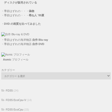
ディスクが販売されている
・
季節はずれの・・・
偽物
・
季節はずれの・・・
尋ね人 '89夏
・
DVD の画質を比べてみました
・
季節はずれの海岸物語
自作 Blu-ray
・
季節はずれの海岸物語
自作 DVD
Asmic
プロフィール
カテゴリー
FD3S
(24)
FD3S EcoCpu-V
(14)
FD3S EcoCpu
(15)