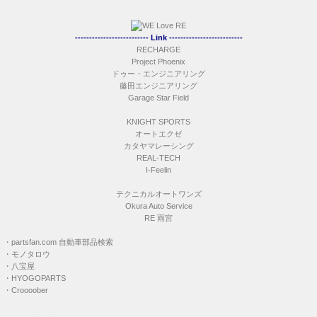
-------------------------- Link --------------------------
RECHARGE
Project Phoenix
ドゥー・エンジニアリング
藤田エンジニアリング
Garage Star Field
KNIGHT SPORTS
オートエクゼ
カタヤマレーシング
REAL-TECH
I-Feelin
テクニカルオートワンズ
Okura Auto Service
RE 雨宮
・
partsfan.com 自動車部品検索
・
モノタロウ
・
八宝屋
・
HYOGOPARTS
・
Croooober