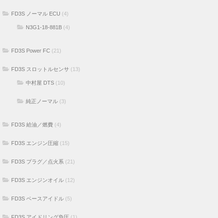
FD3S ノーマル ECU
(4)
N3G1-18-881B
(4)
FD3S Power FC
(21)
FD3S スロットルセンサ
(13)
中村屋 DTS
(10)
純正ノーマル
(3)
FD3S 給油／燃費
(4)
FD3S エンジン圧縮
(15)
FD3S プラグ／点火系
(21)
FD3S エンジンオイル
(12)
FD3S ベースアイドル
(5)
FD3S アイドリング負圧
(1)