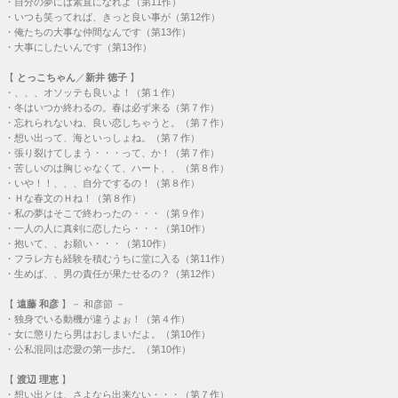
・
自分の夢には素直になれよ（第11作）
・
いつも笑ってれば、きっと良い事が（第12作）
・
俺たちの大事な仲間なんです（第13作）
・
大事にしたいんです（第13作）
【
とっこちゃん
／
新井 徳子
】
・
、、、オソッテも良いよ！（第１作）
・
冬はいつか終わるの。春は必ず来る（第７作）
・
忘れられないね、良い恋しちゃうと。（第７作）
・
想い出って、海といっしょね。（第７作）
・
張り裂けてしまう・・・って、か！（第７作）
・
苦しいのは胸じゃなくて、ハート、、（第８作）
・
いや！！、、、自分でするの！（第８作）
・
Ｈな春文のＨね！（第８作）
・
私の夢はそこで終わったの・・・（第９作）
・
一人の人に真剣に恋したら・・・（第10作）
・
抱いて、、お願い・・・（第10作）
・
フラレ方も経験を積むうちに堂に入る（第11作）
・
生めば、、男の責任が果たせるの？（第12作）
【
遠藤 和彦
】－ 和彦節 －
・
独身でいる動機が違うよぉ！（第４作）
・
女に懲りたら男はおしまいだよ。（第10作）
・
公私混同は恋愛の第一歩だ。（第10作）
【
渡辺 理恵
】
・
想い出とは、さよなら出来ない・・・（第７作）