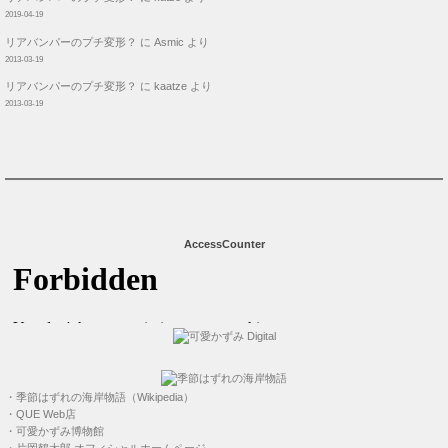
2019-04-19
リアバンパーのプチ変形？
に
Asmic
より
2013-03-19
リアバンパーのプチ変形？
に
kaatze
より
2013-03-19
AccessCounter
・
季節はずれの海岸物語（Wikipedia）
・
QUE Web店
・
可愛かずみ博物館