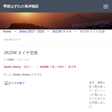
季節はずれの海岸物語
コンテンツへスキップ
Home
>
Jimny 2017 - 2025
>
JA22W タイヤ
>
JA22W タイヤ交換
JA22W タイヤ
JA22W タイヤ交換
BY
ASMIC
·
2023-11-09
Asmic Jimny
2017 ～
＜
JA22W
１型／1996
＞
タイヤ
久々に
Asmic Jimny
ネタです。
来月、車検と
言う事も有っ
て、ずぅ～～
っと気になっ
ていたタイヤ
を交換しまし
た。