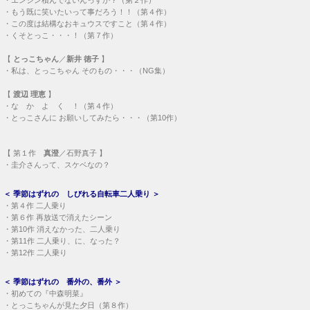
・
エンジン積んでないんっすか？（第２作）
・
もう既に笑いたいって事だろう！！（第４作）
・
この度は結構なおキュウスですこと（第４作）
・
くそとっこ・・・！（第７作）
【
とっこちゃん
／
新井 徳子
】
・
私は、とっこちゃん そのもの・・・（NG集）
【
渡辺 理恵
】
・
な か よ く ！（第４作）
・
とっこさんに お願いしてみたら・・・（第10作）
【
第１作
真澄
／石野真子 】
・
圭介さんって、スケベなの？
＜
季節はずれの しびれる自転車二人乗り
＞
・
第４作 二人乗り
・
第６作 再放送で消えたシーン
・
第10作 消えなかった、二人乗り
・
第11作 二人乗り、に、なった？
・
第12作 二人乗り
＜
季節はずれの 番外の、番外
＞
・
初めての『中森明菜』
・
とっこちゃんが見た夕日（第８作）