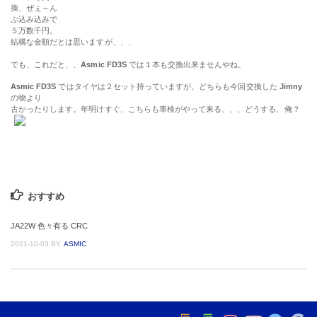
換、ぜぇ～ん
ぶ込み込みで
５万数千円。
結構な金額だとは思いますが、、、
でも、これだと、、
Asmic FD3S
では１本も交換出来ませんやね。
Asmic FD3S
ではタイヤは２セット持っていますが、どちらも今回交換した
Jimny
の物より
古かったりします。年明けすぐ、こちらも車検がやって来る、、、どうする、俺？
おすすめ
JA22W 色々有る CRC
2021-10-03
BY
ASMIC