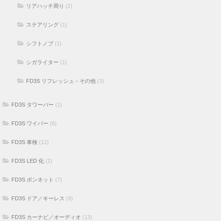
リアハッチ周り
(2)
ステアリング
(1)
シフトノブ
(1)
シガライター
(1)
FD3S リフレッシュ－その他
(3)
FD3S タワーバー
(1)
FD3S ワイパー
(6)
FD3S 車検
(12)
FD3S LED 化
(2)
FD3S ボンネット
(7)
FD3S ドア／キーレス
(9)
FD3S カーナビ／オーディオ
(13)