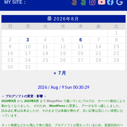
MY SITE：
2026年8月
日
月
火
水
木
金
土
1
2
3
4
5
6
7
8
9
10
11
12
13
14
15
16
17
18
19
20
21
22
23
24
25
26
27
28
29
30
31
« 7月
＜
ブログソフトの変更・影響
＞
2010年9月
から
2023年5月
まで
BlognPlus
で書いていたブログが、サーバー都合により
動かなくなりました。 そのため、
WordPress
に変更し、データを引っ越ししました。
読み込む事は出来ましたが、そのままでは体裁が整わず、古い記事は見にくい状態にな
っています。
ネット検索などから飛んで来た場合、ブログソフトが変わっているため、直接目的のペ