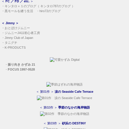
＜
FC ／ FD ／ etc.
＞
・
キンタロ＋１のブログ
（
キンタロ787のブログ
）
・
黒モールを纏う生活
・
hiro72のブログ
＜
Jimny
＞
・
おとぼけジムニー
・
ジムニーJA11初心者工房
・
Jimny Club of Japan
・
タニグチ
・
K-PRODUCTS
・
振り向き かずみ 21
・
FOCUS 1997-0528
＜ 第01作 ＞
涙の Seaside Cafe Terrace
＜ 第02作 ＞
季節のなかの海岸物語
＜ 第03作 ＞
砂浜の DESTINY