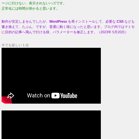
ージに行けない、表示されないハズです。
正常化には時間が掛かると思います。
動作が安定しませんでしたが、
WordPress
を再インストールして、必要な
CSS
なども
書き換えて、たぶん、ですが、普通に動く様になったと思います。ブログ内ではマトモ
に目的の記事へ飛んで行ける様、パラメーターを修正します。（2023年 5月20日）
今でも欲しい１台