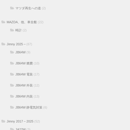
マツダ再生への道
(2)
MAZDA、他、車全般
(22)
時計
(2)
Jimny 2025 –
(67)
JB64W
(9)
JB64W 燃費
(10)
JB64W 電装
(17)
JB64W 外装
(12)
JB64W 内装
(13)
JB64W 静電気対策
(6)
Jimny 2017 – 2025
(52)
JA22W
(3)