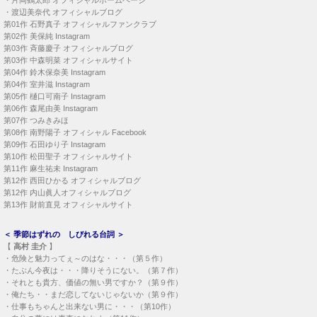
・
片岡鶴太郎 オフィシャルホームページ
・
渡辺美奈代 オフィシャルブログ
第01作
石野真子 オフィシャルファンクラブ
第02作
美保純 Instagram
第03作
斉藤慶子 オフィシャルブログ
第03作
中森明菜 オフィシャルサイト
第04作
鈴木保奈美 Instagram
第04作
室井滋 Instagram
第05作
樋口可南子 Instagram
第06作
森尾由美 Instagram
第07作
つみきみほ
第08作
南野陽子 オフィシャル Facebook
第09作
石田ゆり子 Instagram
第10作
松田聖子 オフィシャルサイト
第11作
麻生祐未 Instagram
第12作
西田ひかる オフィシャルブログ
第12作
内山眞人オフィシャルブログ
第13作
財前直見 オフィシャルサイト
＜
季節はずれの しびれる台詞
＞
【
高村 圭介
】
・
危険と魅力ってぇ～のはな・・・（第５作）
・
たぶん今夜は・・・降りそうにない。（第７作）
・
それとも貴方、価値の無い男ですか？（第９作）
・
俺たち・・まだ恋してないじゃないか（第９作）
・
仕事もちゃんと出来ない男に・・・（第10作）