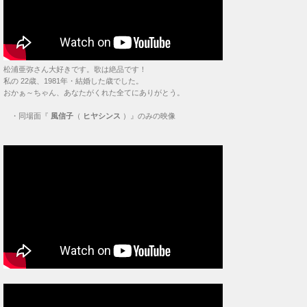
松浦亜弥さん大好きです。歌は絶品です！
私の 22歳、1981年・結婚した歳でした。
おかぁ～ちゃん、あなたがくれた全てにありがとう。
・
同場面『
風信子
（
ヒヤシンス
）』のみの映像