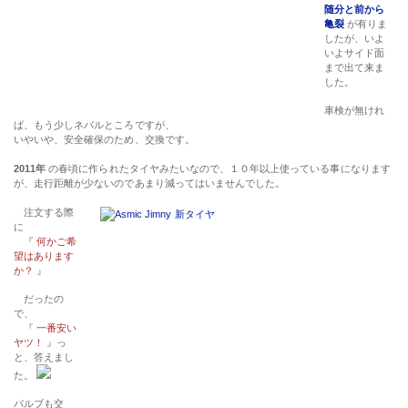
随分と前から
亀裂
が有りま
したが、いよ
いよサイド面
まで出て来ま
した。
車検が無けれ
ば、もう少しネバルところですが、
いやいや、安全確保のため、交換です。
2011年
の春頃に作られたタイヤみたいなので、１０年以上使っている事になります
が、走行距離が少ないのであまり減ってはいませんでした。
注文する際
に
『
何かご希
望はあります
か？
』
だったの
で、
『
一番安い
ヤツ！
』っ
と、答えまし
た。
バルブも交