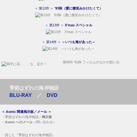
＜ 第12作 ＞
'93秋（愛に微笑みかけたくて）
＜ 第13作 ＞
X'mas スペシャル
＜ 第14作 ＞
～いつも海があった～
第08作 ’91秋 フィルムのなかの想い出
季節はずれの海岸物語
BLU-RAY
／
DVD
＜
Asmic 関連掲示板／メール
＞
・
季節はずれの海岸物語／
掲示板
・
Asmic へのメール
（問い合わせ）
・
貸した『季節はずれの海岸物語』