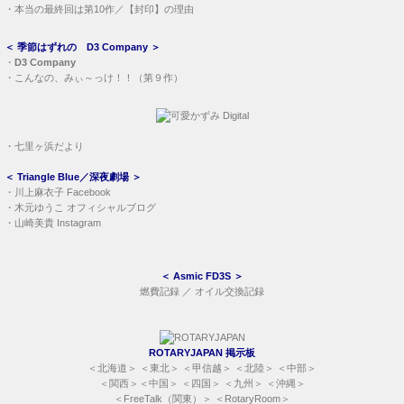
・
本当の最終回は第10作／【封印】の理由
＜
季節はずれの D3 Company
＞
・
D3 Company
・
こんなの、みぃ～っけ！！（第９作）
・
七里ヶ浜だより
＜
Triangle Blue／深夜劇場
＞
・
川上麻衣子 Facebook
・
木元ゆうこ オフィシャルブログ
・
山崎美貴 Instagram
＜
Asmic FD3S
＞
燃費記録
／
オイル交換記録
ROTARYJAPAN 掲示板
＜
北海道
＞ ＜
東北
＞ ＜
甲信越
＞ ＜
北陸
＞ ＜
中部
＞
＜
関西
＞＜
中国
＞ ＜
四国
＞ ＜
九州
＞ ＜
沖縄
＞
＜
FreeTalk（関東）
＞ ＜
RotaryRoom
＞