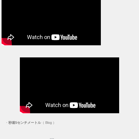
・
秒速5センチメートル
（ Blog ）