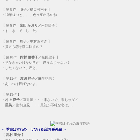
【
第５作
明子
／樋口可南子 】
・
10年経つと、、、色々変わるのね
【
第８作
柴田 かおり
／南野陽子 】
・
す き で し た。
【
第９作
冴子
／中村あずさ 】
・
貴方も恋を敵に回すの？
【
第10作
岡村 優香子
／松田聖子 】
・
見なきゃいけない所が、違うんじゃない？
・
したくない？、私と。
【
第11作
渡辺 祥子
／麻生祐未 】
・
あいつは投げないよ。
【
第13作
】
・
村上 愛子
／室井滋・・・
来ないで、来ちゃダメ
・
里美
／ 財前直見・・・
最初が不純な恋は、、
＜
季節はずれの しびれる台詞 番外編
＞
【
高村 圭介
】