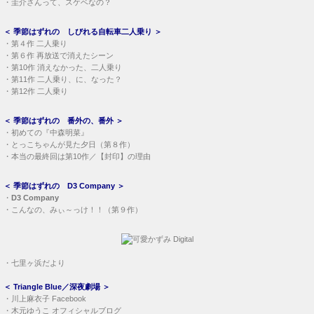
・
圭介さんって、スケベなの？
＜
季節はずれの しびれる自転車二人乗り
＞
・
第４作 二人乗り
・
第６作 再放送で消えたシーン
・
第10作 消えなかった、二人乗り
・
第11作 二人乗り、に、なった？
・
第12作 二人乗り
＜
季節はずれの 番外の、番外
＞
・
初めての『中森明菜』
・
とっこちゃんが見た夕日（第８作）
・
本当の最終回は第10作／【封印】の理由
＜
季節はずれの D3 Company
＞
・
D3 Company
・
こんなの、みぃ～っけ！！（第９作）
・
七里ヶ浜だより
＜
Triangle Blue／深夜劇場
＞
・
川上麻衣子 Facebook
・
木元ゆうこ オフィシャルブログ