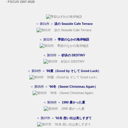
・
FOCUS 1997-0528
＜ 第01作 ＞
涙の Seaside Cafe Terrace
＜ 第02作 ＞
季節のなかの海岸物語
＜ 第03作 ＞
砂浜の DESTINY
＜ 第04作 ＞
’89夏（Good by そして Good Luck）
＜ 第05作 ＞
'90冬（Sweet Christmas Again）
＜ 第06作 ＞
1990 暑かった夏
＜ 第07作 ＞
'91冬 想い出は美しすぎて