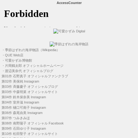
AccessCounter
・
季節はずれの海岸物語（Wikipedia）
・
QUE Web店
・
可愛かずみ博物館
・
片岡鶴太郎 オフィシャルホームページ
・
渡辺美奈代 オフィシャルブログ
第01作
石野真子 オフィシャルファンクラブ
第02作
美保純 Instagram
第03作
斉藤慶子 オフィシャルブログ
第03作
中森明菜 オフィシャルサイト
第04作
鈴木保奈美 Instagram
第04作
室井滋 Instagram
第05作
樋口可南子 Instagram
第06作
森尾由美 Instagram
第07作
つみきみほ
第08作
南野陽子 オフィシャル Facebook
第09作
石田ゆり子 Instagram
第10作
松田聖子 オフィシャルサイト