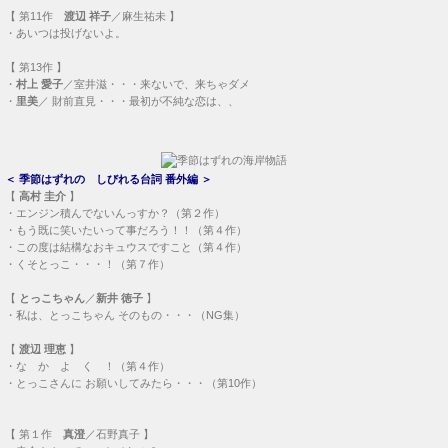
【
第11作
渡辺 祥子
／麻生祐未 】
・
あいつは投げないよ。
【
第13作
】
・
村上 愛子
／室井滋・・・
来ないで、来ちゃダメ
・
里美
／ 財前直見・・・
最初が不純な恋は、、
＜
季節はずれの しびれる台詞 番外編
＞
【
高村 圭介
】
・
エンジン積んでないんっすか？（第２作）
・
もう既に笑いたいって事だろう！！（第４作）
・
この度は結構なおキュウスですこと（第４作）
・
くそとっこ・・・！（第７作）
【
とっこちゃん
／
新井 徳子
】
・
私は、とっこちゃん そのもの・・・（NG集）
【
渡辺 理恵
】
・
な か よ く ！（第４作）
・
とっこさんに お願いしてみたら・・・（第10作）
【
第１作
真澄
／石野真子 】