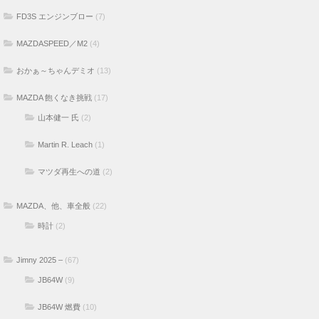
FD3S エンジンブロー
(7)
MAZDASPEED／M2
(4)
おかぁ～ちゃんデミオ
(13)
MAZDA 飽くなき挑戦
(17)
山本健一 氏
(2)
Martin R. Leach
(1)
マツダ再生への道
(2)
MAZDA、他、車全般
(22)
時計
(2)
Jimny 2025 –
(67)
JB64W
(9)
JB64W 燃費
(10)