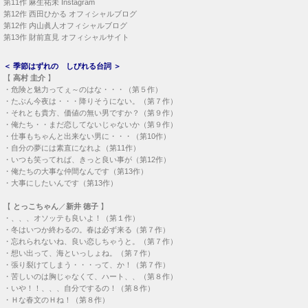
第11作
麻生祐未 Instagram
第12作
西田ひかる オフィシャルブログ
第12作
内山眞人オフィシャルブログ
第13作
財前直見 オフィシャルサイト
＜
季節はずれの しびれる台詞
＞
【
高村 圭介
】
・
危険と魅力ってぇ～のはな・・・（第５作）
・
たぶん今夜は・・・降りそうにない。（第７作）
・
それとも貴方、価値の無い男ですか？（第９作）
・
俺たち・・まだ恋してないじゃないか（第９作）
・
仕事もちゃんと出来ない男に・・・（第10作）
・
自分の夢には素直になれよ（第11作）
・
いつも笑ってれば、きっと良い事が（第12作）
・
俺たちの大事な仲間なんです（第13作）
・
大事にしたいんです（第13作）
【
とっこちゃん
／
新井 徳子
】
・
、、、オソッテも良いよ！（第１作）
・
冬はいつか終わるの。春は必ず来る（第７作）
・
忘れられないね、良い恋しちゃうと。（第７作）
・
想い出って、海といっしょね。（第７作）
・
張り裂けてしまう・・・って、か！（第７作）
・
苦しいのは胸じゃなくて、ハート、、（第８作）
・
いや！！、、、自分でするの！（第８作）
・
Ｈな春文のＨね！（第８作）