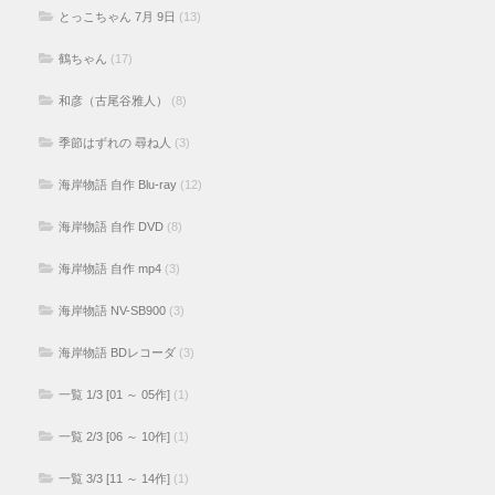
とっこちゃん 7月 9日
(13)
鶴ちゃん
(17)
和彦（古尾谷雅人）
(8)
季節はずれの 尋ね人
(3)
海岸物語 自作 Blu-ray
(12)
海岸物語 自作 DVD
(8)
海岸物語 自作 mp4
(3)
海岸物語 NV-SB900
(3)
海岸物語 BDレコーダ
(3)
一覧 1/3 [01 ～ 05作]
(1)
一覧 2/3 [06 ～ 10作]
(1)
一覧 3/3 [11 ～ 14作]
(1)