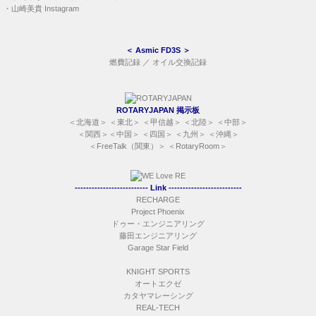
・
山崎美貴 Instagram
＜
Asmic FD3S
＞
燃費記録
／
オイル交換記録
ROTARYJAPAN 掲示板
＜
北海道
＞ ＜
東北
＞ ＜
甲信越
＞ ＜
北陸
＞ ＜
中部
＞
＜
関西
＞＜
中国
＞ ＜
四国
＞ ＜
九州
＞ ＜
沖縄
＞
＜
FreeTalk（関東）
＞ ＜
RotaryRoom
＞
-------------------------- Link --------------------------
RECHARGE
Project Phoenix
ドゥー・エンジニアリング
藤田エンジニアリング
Garage Star Field
KNIGHT SPORTS
オートエクゼ
カタヤマレーシング
REAL-TECH