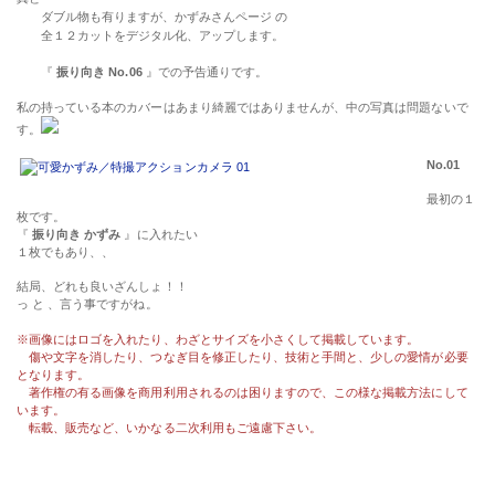
ダブル物も有りますが、かずみさんページ の
全１２カットをデジタル化、アップします。
『
振り向き No.06
』での予告通りです。
私の持っている本のカバーはあまり綺麗ではありませんが、中の写真は問題ないで
す。
No.01
最初の１
枚です。
『
振り向き かずみ
』に入れたい
１枚でもあり、、
結局、どれも良いざんしょ！！
っ と 、言う事ですがね。
※画像にはロゴを入れたり、わざとサイズを小さくして掲載しています。
傷や文字を消したり、つなぎ目を修正したり、技術と手間と、少しの愛情が必要
となります。
著作権の有る画像を商用利用されるのは困りますので、この様な掲載方法にして
います。
転載、販売など、いかなる二次利用もご遠慮下さい。