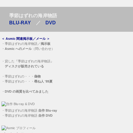
季節はずれの海岸物語
BLU-RAY
／
DVD
＜
Asmic 関連掲示板／メール
＞
・
季節はずれの海岸物語／
掲示板
・
Asmic へのメール
（問い合わせ）
・
貸した『季節はずれの海岸物語』
ディスクが販売されている
・
季節はずれの・・・
偽物
・
季節はずれの・・・
尋ね人 '89夏
・
DVD の画質を比べてみました
・
季節はずれの海岸物語
自作 Blu-ray
・
季節はずれの海岸物語
自作 DVD