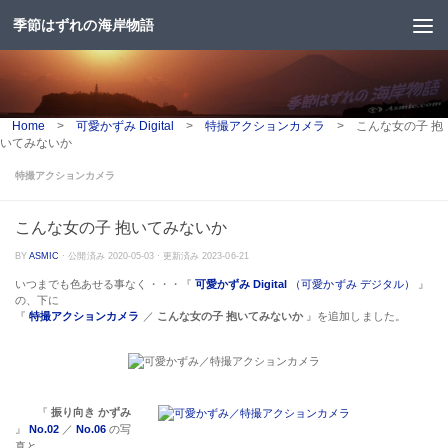
季節はずれの海岸物語
コンテンツへスキップ
Home
>
可愛かずみ Digital
>
特撮アクションカメラ
>
こんな女の子 抱
いてみないか
特撮アクションカメラ
こんな女の子 抱いてみないか
BY
ASMIC
· 公開済み
2020-05-03
· 更新済み
2023-06-21
いつまでも色あせる事なく・・・『
可愛かずみ Digital
（可愛かずみ デジタル）
』
の、下に
『
特撮アクションカメラ
／
こんな女の子 抱いてみないか
』を追加しました。
『
振り向き かずみ
』
No.02
／
No.06
の写
真と