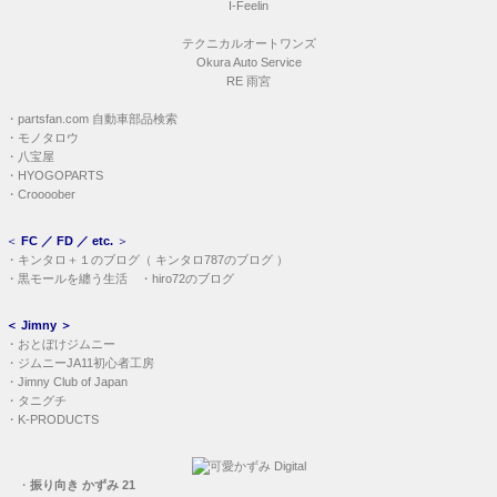
I-Feelin
テクニカルオートワンズ
Okura Auto Service
RE 雨宮
・
partsfan.com 自動車部品検索
・
モノタロウ
・
八宝屋
・
HYOGOPARTS
・
Croooober
＜
FC ／ FD ／ etc.
＞
・
キンタロ＋１のブログ
（
キンタロ787のブログ
）
・
黒モールを纏う生活
・
hiro72のブログ
＜
Jimny
＞
・
おとぼけジムニー
・
ジムニーJA11初心者工房
・
Jimny Club of Japan
・
タニグチ
・
K-PRODUCTS
・
振り向き かずみ 21