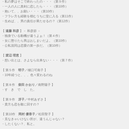
・
私の夢はそこで終わったの・・・（第９作）
・
一人の人に真剣に恋したら・・・（第10作）
・
抱いて、、お願い・・・（第10作）
・
フラレ方も経験を積むうちに堂に入る（第11作）
・
生めば、、男の責任が果たせるの？（第12作）
【
遠藤 和彦
】－ 和彦節 －
・
独身でいる動機が違うよぉ！（第４作）
・
女に懲りたら男はおしまいだよ。（第10作）
・
公私混同は恋愛の第一歩だ。（第10作）
【
渡辺 理恵
】
・
想い出とは、さよなら出来ない・・・（第７作）
【
第５作
明子
／樋口可南子 】
・
10年経つと、、、色々変わるのね
【
第８作
柴田 かおり
／南野陽子 】
・
す き で し た。
【
第９作
冴子
／中村あずさ 】
・
貴方も恋を敵に回すの？
【
第10作
岡村 優香子
／松田聖子 】
・
見なきゃいけない所が、違うんじゃない？
・
したくない？、私と。