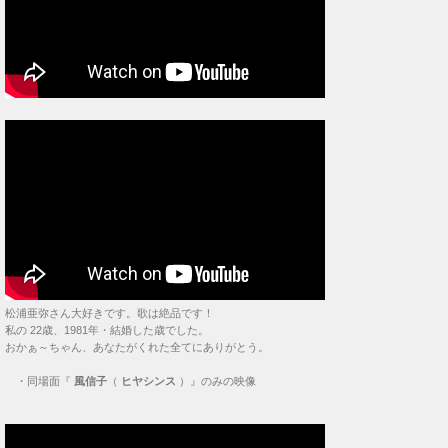
松浦亜弥さん大好きです。歌は絶品です！
私の 22歳、1981年・結婚した歳でした。
おかぁ～ちゃん、あなたがくれた全てにありがとう。
・
同場面『
風信子
（
ヒヤシンス
）』のみの映像