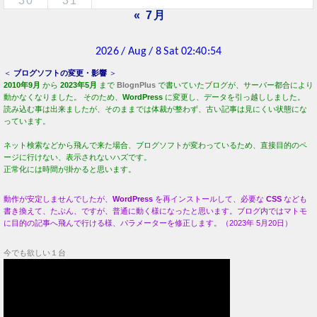
30
31
« 7月
＜
ブログソフトの変更・影響
＞
2010年9月
から
2023年5月
まで
BlognPlus
で書いていたブログが、サーバー都合により
動かなくなりました。 そのため、
WordPress
に変更し、データを引っ越ししました。
読み込む事は出来ましたが、そのままでは体裁が整わず、古い記事は見にくい状態にな
っています。
ネット検索などから飛んで来た場合、ブログソフトが変わっているため、直接目的のペ
ージに行けない、表示されないハズです。
正常化には時間が掛かると思います。
動作が安定しませんでしたが、
WordPress
を再インストールして、必要な
CSS
なども
書き換えて、たぶん、ですが、普通に動く様になったと思います。ブログ内ではマトモ
に目的の記事へ飛んで行ける様、パラメーターを修正します。（2023年 5月20日）
今でも欲しい１台