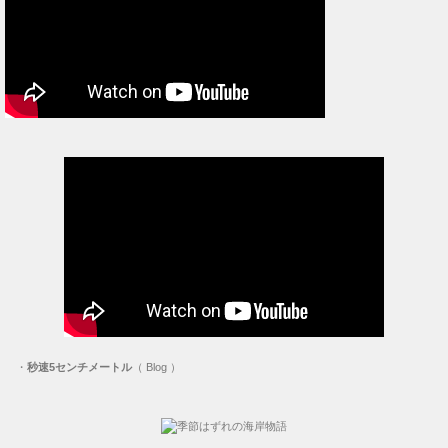
・
秒速5センチメートル
（ Blog ）