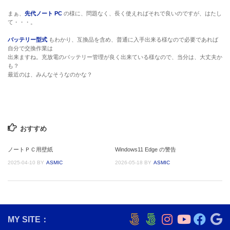
まぁ、
先代ノート PC
の様に、問題なく、長く使えればそれで良いのですが、はたし
て・・・。
バッテリー型式
もわかり、互換品を含め、普通に入手出来る様なので必要であれば
自分で交換作業は
出来ますね。充放電のバッテリー管理が良く出来ている様なので、当分は、大丈夫か
も？
最近のは、みんなそうなのかな？
おすすめ
ノートＰＣ用壁紙
Windows11 Edge の警告
2025-04-10
BY
ASMIC
2026-05-18
BY
ASMIC
MY SITE：