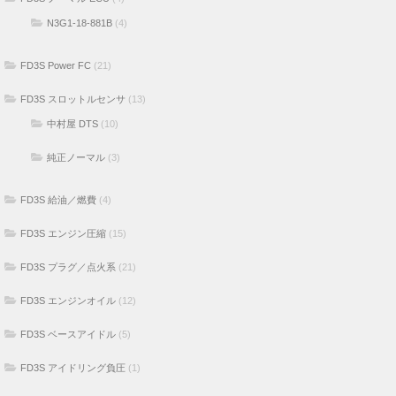
FD3S ノーマル ECU
(4)
N3G1-18-881B
(4)
FD3S Power FC
(21)
FD3S スロットルセンサ
(13)
中村屋 DTS
(10)
純正ノーマル
(3)
FD3S 給油／燃費
(4)
FD3S エンジン圧縮
(15)
FD3S プラグ／点火系
(21)
FD3S エンジンオイル
(12)
FD3S ベースアイドル
(5)
FD3S アイドリング負圧
(1)