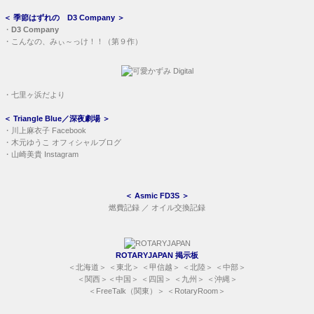
＜
季節はずれの D3 Company
＞
・
D3 Company
・
こんなの、みぃ～っけ！！（第９作）
・
七里ヶ浜だより
＜
Triangle Blue／深夜劇場
＞
・
川上麻衣子 Facebook
・
木元ゆうこ オフィシャルブログ
・
山崎美貴 Instagram
＜
Asmic FD3S
＞
燃費記録
／
オイル交換記録
ROTARYJAPAN 掲示板
＜
北海道
＞ ＜
東北
＞ ＜
甲信越
＞ ＜
北陸
＞ ＜
中部
＞
＜
関西
＞＜
中国
＞ ＜
四国
＞ ＜
九州
＞ ＜
沖縄
＞
＜
FreeTalk（関東）
＞ ＜
RotaryRoom
＞