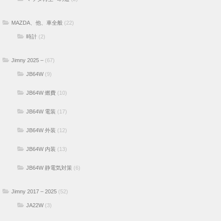
マツダ再生への道
(2)
MAZDA、他、車全般
(22)
時計
(2)
Jimny 2025 –
(67)
JB64W
(9)
JB64W 燃費
(10)
JB64W 電装
(17)
JB64W 外装
(12)
JB64W 内装
(13)
JB64W 静電気対策
(6)
Jimny 2017 – 2025
(52)
JA22W
(3)