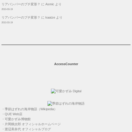
リアバンパーのプチ変形？
に
Asmic
より
2013-03-19
リアバンパーのプチ変形？
に
kaatze
より
2013-03-19
AccessCounter
・
季節はずれの海岸物語（Wikipedia）
・
QUE Web店
・
可愛かずみ博物館
・
片岡鶴太郎 オフィシャルホームページ
・
渡辺美奈代 オフィシャルブログ