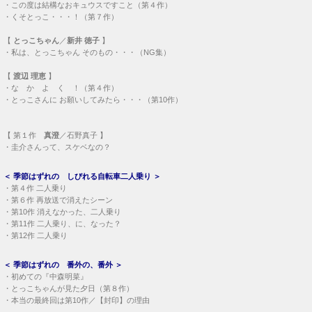
・
この度は結構なおキュウスですこと（第４作）
・
くそとっこ・・・！（第７作）
【
とっこちゃん
／
新井 徳子
】
・
私は、とっこちゃん そのもの・・・（NG集）
【
渡辺 理恵
】
・
な か よ く ！（第４作）
・
とっこさんに お願いしてみたら・・・（第10作）
【
第１作
真澄
／石野真子 】
・
圭介さんって、スケベなの？
＜
季節はずれの しびれる自転車二人乗り
＞
・
第４作 二人乗り
・
第６作 再放送で消えたシーン
・
第10作 消えなかった、二人乗り
・
第11作 二人乗り、に、なった？
・
第12作 二人乗り
＜
季節はずれの 番外の、番外
＞
・
初めての『中森明菜』
・
とっこちゃんが見た夕日（第８作）
・
本当の最終回は第10作／【封印】の理由