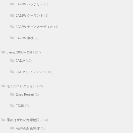
JA22W バッテリー
(3)
JA22W クーラント
(1)
JA22W ナビ／オーディオ
(4)
JA22W 車検
(7)
Jimny 2003 – 2017
(27)
JA11V
(17)
JA11V リフレッシュ
(10)
モデルコレクション
(19)
Enzo Ferrari
(2)
FD3S
(7)
季節はずれの海岸物語
(364)
海岸物語 第01作
(12)