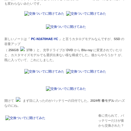
も変わらないみたいです。
新しいノートは『
PC-N1670HAE-YC
』と言うカタログモデルなんですが、
SSD
の
容量アップ
（
256GB
1TB
）と、光学ドライブが
DVD
から
Blu-ray
に変更されていたり
と、カスタマイズモデルでも選択出来ない様な構成でした。後からやろうか？ が、
既に入っていて、これにしました。
開けて
まず目に入ったのがバッテリーの日付でした。
2024年 春モデル
のハズ
なのにね。
春に売られて、バ
ッテリーだけが後
から交換された？