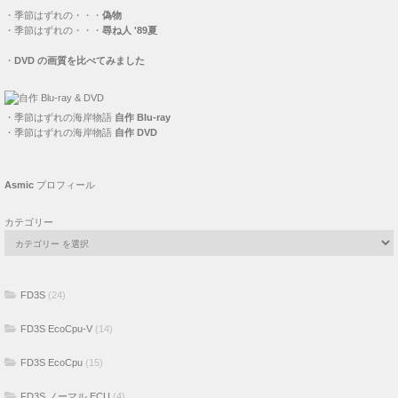
・
季節はずれの・・・
偽物
・
季節はずれの・・・
尋ね人 '89夏
・
DVD の画質を比べてみました
・
季節はずれの海岸物語
自作 Blu-ray
・
季節はずれの海岸物語
自作 DVD
Asmic
プロフィール
カテゴリー
FD3S
(24)
FD3S EcoCpu-V
(14)
FD3S EcoCpu
(15)