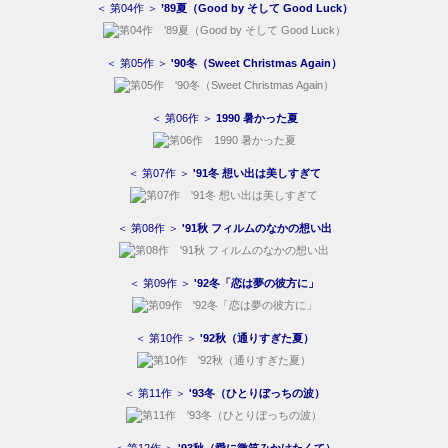
＜ 第04作 ＞
’89夏（Good by そして Good Luck）
＜ 第05作 ＞
'90冬（Sweet Christmas Again）
＜ 第06作 ＞
1990 暑かった夏
＜ 第07作 ＞
'91冬 想い出は美しすぎて
＜ 第08作 ＞
'91秋 フィルムのなかの想い出
＜ 第09作 ＞
'92冬「恋は夢の彼方に」
＜ 第10作 ＞
'92秋（通りすぎた夏）
＜ 第11作 ＞
'93冬（ひとりぼっちの波）
＜ 第12作 ＞
'93秋（愛に微笑みかけたくて）