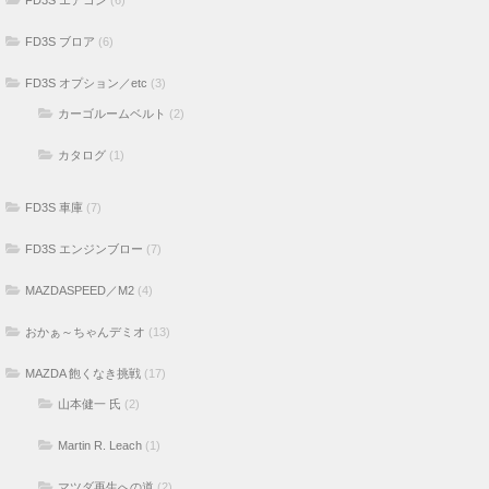
FD3S エアコン
(6)
FD3S ブロア
(6)
FD3S オプション／etc
(3)
カーゴルームベルト
(2)
カタログ
(1)
FD3S 車庫
(7)
FD3S エンジンブロー
(7)
MAZDASPEED／M2
(4)
おかぁ～ちゃんデミオ
(13)
MAZDA 飽くなき挑戦
(17)
山本健一 氏
(2)
Martin R. Leach
(1)