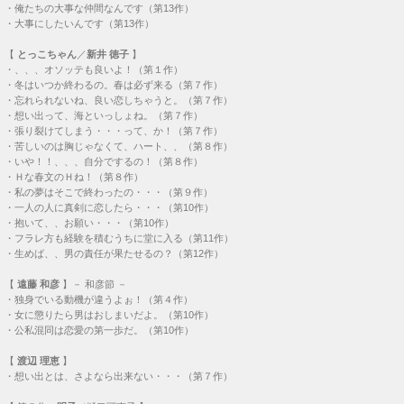
・
俺たちの大事な仲間なんです（第13作）
・
大事にしたいんです（第13作）
【
とっこちゃん
／
新井 徳子
】
・
、、、オソッテも良いよ！（第１作）
・
冬はいつか終わるの。春は必ず来る（第７作）
・
忘れられないね、良い恋しちゃうと。（第７作）
・
想い出って、海といっしょね。（第７作）
・
張り裂けてしまう・・・って、か！（第７作）
・
苦しいのは胸じゃなくて、ハート、、（第８作）
・
いや！！、、、自分でするの！（第８作）
・
Ｈな春文のＨね！（第８作）
・
私の夢はそこで終わったの・・・（第９作）
・
一人の人に真剣に恋したら・・・（第10作）
・
抱いて、、お願い・・・（第10作）
・
フラレ方も経験を積むうちに堂に入る（第11作）
・
生めば、、男の責任が果たせるの？（第12作）
【
遠藤 和彦
】－ 和彦節 －
・
独身でいる動機が違うよぉ！（第４作）
・
女に懲りたら男はおしまいだよ。（第10作）
・
公私混同は恋愛の第一歩だ。（第10作）
【
渡辺 理恵
】
・
想い出とは、さよなら出来ない・・・（第７作）