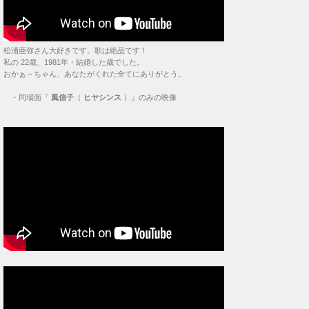
松浦亜弥さん大好きです。歌は絶品です！
私の 22歳、1981年・結婚した歳でした。
おかぁ～ちゃん、あなたがくれた全てにありがとう。
・
同場面『
風信子
（
ヒヤシンス
）』のみの映像