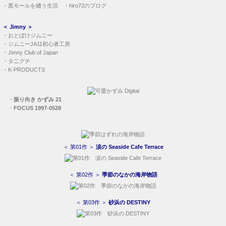
・
黒モールを纏う生活
・
hiro72のブログ
＜
Jimny
＞
・
おとぼけジムニー
・
ジムニーJA11初心者工房
・
Jimny Club of Japan
・
タニグチ
・
K-PRODUCTS
・
振り向き かずみ 21
・
FOCUS 1997-0528
＜ 第01作 ＞
涙の Seaside Cafe Terrace
＜ 第02作 ＞
季節のなかの海岸物語
＜ 第03作 ＞
砂浜の DESTINY