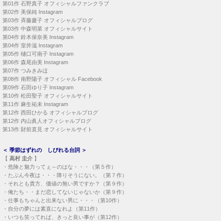
第01作
石野真子 オフィシャルファンクラブ
第02作
美保純 Instagram
第03作
斉藤慶子 オフィシャルブログ
第03作
中森明菜 オフィシャルサイト
第04作
鈴木保奈美 Instagram
第04作
室井滋 Instagram
第05作
樋口可南子 Instagram
第06作
森尾由美 Instagram
第07作
つみきみほ
第08作
南野陽子 オフィシャル Facebook
第09作
石田ゆり子 Instagram
第10作
松田聖子 オフィシャルサイト
第11作
麻生祐未 Instagram
第12作
西田ひかる オフィシャルブログ
第12作
内山眞人オフィシャルブログ
第13作
財前直見 オフィシャルサイト
＜
季節はずれの しびれる台詞
＞
【
高村 圭介
】
・
危険と魅力ってぇ～のはな・・・（第５作）
・
たぶん今夜は・・・降りそうにない。（第７作）
・
それとも貴方、価値の無い男ですか？（第９作）
・
俺たち・・まだ恋してないじゃないか（第９作）
・
仕事もちゃんと出来ない男に・・・（第10作）
・
自分の夢には素直になれよ（第11作）
・
いつも笑ってれば、きっと良い事が（第12作）