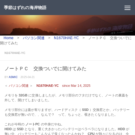
季節はずれの海岸物語
コンテンツへスキップ
Home
>
パソコン関連
>
N1670HAE-YC
>
ノートＰＣ 交換ついでに
開けてみた
N1670HAE-YC
ノートＰＣ 交換ついでに開けてみた
BY
ASMIC
·
2025-04-21
＜
パソコン関連
＞
N1670HAE-YC
since Mar 14, 2025
メモリを
32GB
に交換しましたが、メモリ部分のフタだけでなく、ノートの裏蓋を
外して、開けてしまいました。
メモリ部分には蓋が有りますが、ハードディスク（
SSD
）交換窓とか、バッテリー
も交換窓が無いので、、なんで？ って、ちょっと、覗きたくなりました。
これが今時の
ノートPC
の中身だやね。
HDD
は
SSD
となり、重く大きかったバッテリーはペラペラになりました。
HDD
が
無い分、バッテリーもこんなんで良くなったんかね？
CPU
が熱々になるのは、今