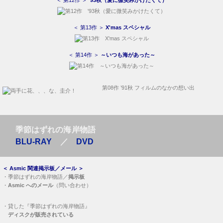
＜ 第13作 ＞
X'mas スペシャル
＜ 第14作 ＞
～いつも海があった～
第08作 ’91秋 フィルムのなかの想い出
季節はずれの海岸物語
BLU-RAY
／
DVD
＜
Asmic 関連掲示板／メール
＞
・
季節はずれの海岸物語／
掲示板
・
Asmic へのメール
（問い合わせ）
・
貸した『季節はずれの海岸物語』
ディスクが販売されている