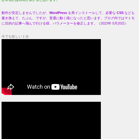
動作が安定しませんでしたが、
WordPress
を再インストールして、必要な
CSS
なども
書き換えて、たぶん、ですが、普通に動く様になったと思います。ブログ内ではマトモ
に目的の記事へ飛んで行ける様、パラメーターを修正します。（2023年 5月20日）
今でも欲しい１台