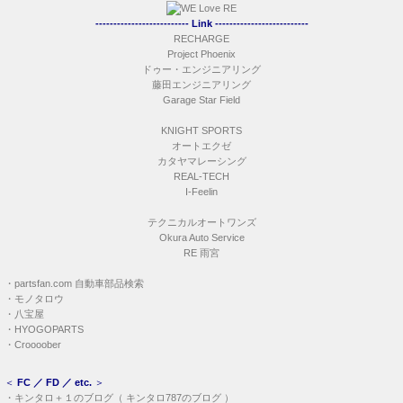
-------------------------- Link --------------------------
RECHARGE
Project Phoenix
ドゥー・エンジニアリング
藤田エンジニアリング
Garage Star Field
KNIGHT SPORTS
オートエクゼ
カタヤマレーシング
REAL-TECH
I-Feelin
テクニカルオートワンズ
Okura Auto Service
RE 雨宮
・
partsfan.com 自動車部品検索
・
モノタロウ
・
八宝屋
・
HYOGOPARTS
・
Croooober
＜
FC ／ FD ／ etc.
＞
・
キンタロ＋１のブログ
（
キンタロ787のブログ
）