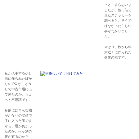
っと、すら思いま
したが、他に貼ら
れたステッカーを
調べると、そうで
はなかったらしい
事がわかりまし
た。
やはり、秋から年
末近くに作られた
個体の様です。
私が入手する少し
前に作られたばか
りの
PC
が、どう
して中古市場に出
て来たのか、ちょ
っと不思議です。
私的にはそんな物
がかなりの安値で
手に入った訳です
から、運が良かっ
たのか、何か別の
裏が有るのか？