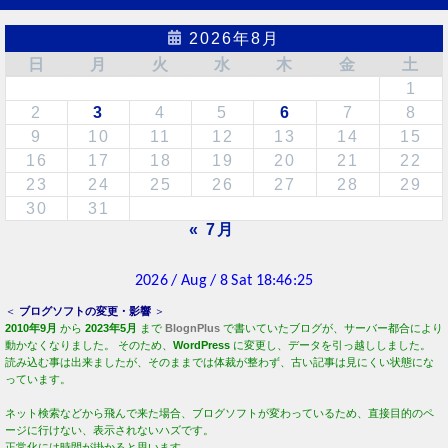
2026年8月
日
月
火
水
木
金
土
1
2
3
4
5
6
7
8
9
10
11
12
13
14
15
16
17
18
19
20
21
22
23
24
25
26
27
28
29
30
31
« 7月
＜
ブログソフトの変更・影響
＞
2010年9月
から
2023年5月
まで
BlognPlus
で書いていたブログが、サーバー都合により
動かなくなりました。 そのため、
WordPress
に変更し、データを引っ越ししました。
読み込む事は出来ましたが、そのままでは体裁が整わず、古い記事は見にくい状態にな
っています。
ネット検索などから飛んで来た場合、ブログソフトが変わっているため、直接目的のペ
ージに行けない、表示されないハズです。
正常化には時間が掛かると思います。