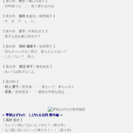
【
第５作
明子
／樋口可南子 】
・
10年経つと、、、色々変わるのね
【
第８作
柴田 かおり
／南野陽子 】
・
す き で し た。
【
第９作
冴子
／中村あずさ 】
・
貴方も恋を敵に回すの？
【
第10作
岡村 優香子
／松田聖子 】
・
見なきゃいけない所が、違うんじゃない？
・
したくない？、私と。
【
第11作
渡辺 祥子
／麻生祐未 】
・
あいつは投げないよ。
【
第13作
】
・
村上 愛子
／室井滋・・・
来ないで、来ちゃダメ
・
里美
／ 財前直見・・・
最初が不純な恋は、、
＜
季節はずれの しびれる台詞 番外編
＞
【
高村 圭介
】
・
エンジン積んでないんっすか？（第２作）
・
もう既に笑いたいって事だろう！！（第４作）