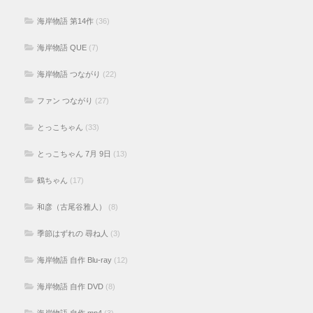
海岸物語 第14作
(36)
海岸物語 QUE
(7)
海岸物語 つながり
(22)
ファン つながり
(27)
とっこちゃん
(33)
とっこちゃん 7月 9日
(13)
鶴ちゃん
(17)
和彦（古尾谷雅人）
(8)
季節はずれの 尋ね人
(3)
海岸物語 自作 Blu-ray
(12)
海岸物語 自作 DVD
(8)