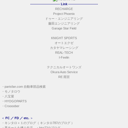
-------------------------- Link --------------------------
RECHARGE
Project Phoenix
ドゥー・エンジニアリング
藤田エンジニアリング
Garage Star Field
KNIGHT SPORTS
オートエクゼ
カタヤマレーシング
REAL-TECH
I-Feelin
テクニカルオートワンズ
Okura Auto Service
RE 雨宮
・
partsfan.com 自動車部品検索
・
モノタロウ
・
八宝屋
・
HYOGOPARTS
・
Croooober
＜
FC ／ FD ／ etc.
＞
・
キンタロ＋１のブログ
（
キンタロ787のブログ
）
・
黒モールを纏う生活
・
hiro72のブログ