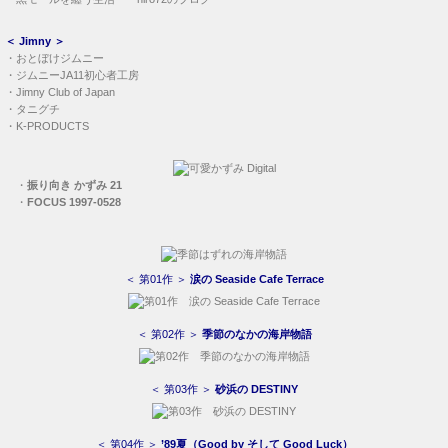
＜
Jimny
＞
・
おとぼけジムニー
・
ジムニーJA11初心者工房
・
Jimny Club of Japan
・
タニグチ
・
K-PRODUCTS
・
振り向き かずみ 21
・
FOCUS 1997-0528
＜ 第01作 ＞
涙の Seaside Cafe Terrace
＜ 第02作 ＞
季節のなかの海岸物語
＜ 第03作 ＞
砂浜の DESTINY
＜ 第04作 ＞
’89夏（Good by そして Good Luck）