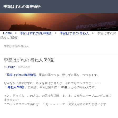
季節はずれの海岸物語
コンテンツへスキップ
Home
>
季節はずれの海岸物語
>
季節はずれの 尋ね人
>
季節はずれの
尋ね人 ’89夏
季節はずれの 尋ね人
季節はずれの 尋ね人 ’89夏
BY
ASMIC
·
2023-05-22
『
季節はずれの海岸物語
』重箱の隅つつき。懲りずに隅を、つつきます。
なかなか『季節はずれ』ネタを書けませんが、それでもコツコツと・・・。
『
尋ね人 ’92秋
』に続き、今回は第４作『
’89夏
』からの尋ね人です。
っと、言っても、この方はこの第４作以降、６、８、１０作のオープニングに出て
来ますので、
このドラマファンであれば、『 あ ～ ～ 』って、見覚えが有る方だと思います。