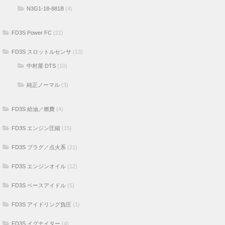
N3G1-18-881B
(4)
FD3S Power FC
(21)
FD3S スロットルセンサ
(13)
中村屋 DTS
(10)
純正ノーマル
(3)
FD3S 給油／燃費
(4)
FD3S エンジン圧縮
(15)
FD3S プラグ／点火系
(21)
FD3S エンジンオイル
(12)
FD3S ベースアイドル
(5)
FD3S アイドリング負圧
(1)
FD3S イグナイター
(4)