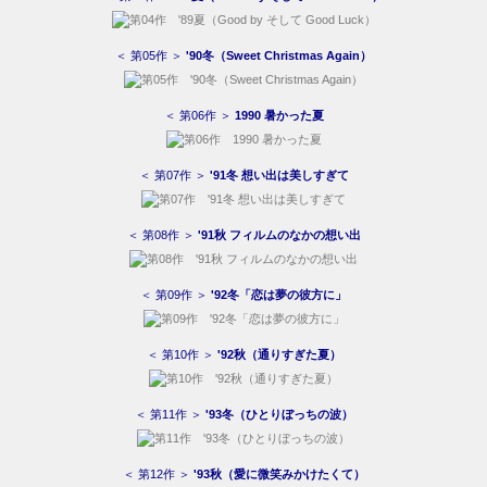
＜ 第05作 ＞
'90冬（Sweet Christmas Again）
＜ 第06作 ＞
1990 暑かった夏
＜ 第07作 ＞
'91冬 想い出は美しすぎて
＜ 第08作 ＞
'91秋 フィルムのなかの想い出
＜ 第09作 ＞
'92冬「恋は夢の彼方に」
＜ 第10作 ＞
'92秋（通りすぎた夏）
＜ 第11作 ＞
'93冬（ひとりぼっちの波）
＜ 第12作 ＞
'93秋（愛に微笑みかけたくて）