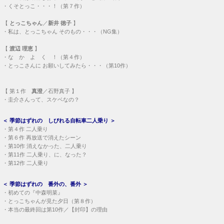
・
くそとっこ・・・！（第７作）
【
とっこちゃん
／
新井 徳子
】
・
私は、とっこちゃん そのもの・・・（NG集）
【
渡辺 理恵
】
・
な か よ く ！（第４作）
・
とっこさんに お願いしてみたら・・・（第10作）
【
第１作
真澄
／石野真子 】
・
圭介さんって、スケベなの？
＜
季節はずれの しびれる自転車二人乗り
＞
・
第４作 二人乗り
・
第６作 再放送で消えたシーン
・
第10作 消えなかった、二人乗り
・
第11作 二人乗り、に、なった？
・
第12作 二人乗り
＜
季節はずれの 番外の、番外
＞
・
初めての『中森明菜』
・
とっこちゃんが見た夕日（第８作）
・
本当の最終回は第10作／【封印】の理由