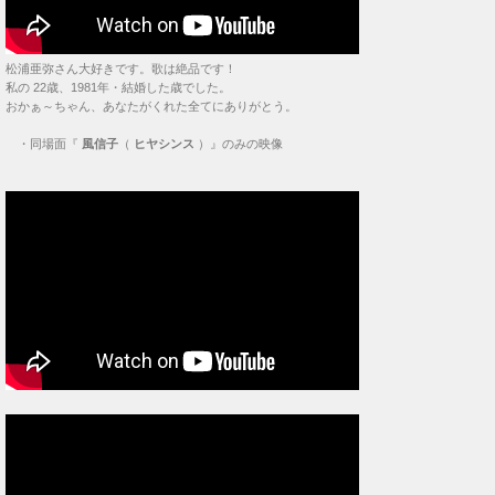
松浦亜弥さん大好きです。歌は絶品です！
私の 22歳、1981年・結婚した歳でした。
おかぁ～ちゃん、あなたがくれた全てにありがとう。
・
同場面『
風信子
（
ヒヤシンス
）』のみの映像