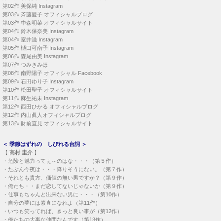
第02作
美保純 Instagram
第03作
斉藤慶子 オフィシャルブログ
第03作
中森明菜 オフィシャルサイト
第04作
鈴木保奈美 Instagram
第04作
室井滋 Instagram
第05作
樋口可南子 Instagram
第06作
森尾由美 Instagram
第07作
つみきみほ
第08作
南野陽子 オフィシャル Facebook
第09作
石田ゆり子 Instagram
第10作
松田聖子 オフィシャルサイト
第11作
麻生祐未 Instagram
第12作
西田ひかる オフィシャルブログ
第12作
内山眞人オフィシャルブログ
第13作
財前直見 オフィシャルサイト
＜
季節はずれの しびれる台詞
＞
【
高村 圭介
】
・
危険と魅力ってぇ～のはな・・・（第５作）
・
たぶん今夜は・・・降りそうにない。（第７作）
・
それとも貴方、価値の無い男ですか？（第９作）
・
俺たち・・まだ恋してないじゃないか（第９作）
・
仕事もちゃんと出来ない男に・・・（第10作）
・
自分の夢には素直になれよ（第11作）
・
いつも笑ってれば、きっと良い事が（第12作）
・
俺たちの大事な仲間なんです（第13作）