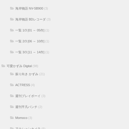
海岸物語 NV-SB900
(3)
海岸物語 BDレコーダ
(3)
一覧 1/3 [01 ～ 05作]
(1)
一覧 2/3 [06 ～ 10作]
(1)
一覧 3/3 [11 ～ 14作]
(1)
可愛かずみ Digital
(98)
振り向き かずみ
(21)
ACTRESS
(4)
週刊プレイボーイ
(3)
週刊平凡パンチ
(2)
Momoco
(3)
アクションカメラ
(5)