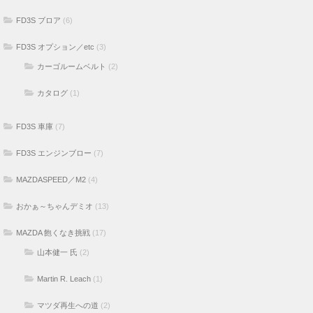
FD3S ブロア
(6)
FD3S オプション／etc
(3)
カーゴルームベルト
(2)
カタログ
(1)
FD3S 車庫
(7)
FD3S エンジンブロー
(7)
MAZDASPEED／M2
(4)
おかぁ～ちゃんデミオ
(13)
MAZDA 飽くなき挑戦
(17)
山本健一 氏
(2)
Martin R. Leach
(1)
マツダ再生への道
(2)