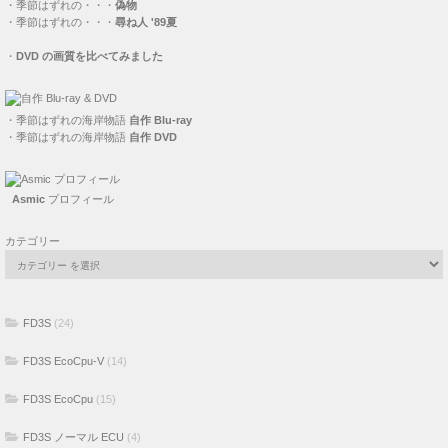
・
季節はずれの・・・
偽物
・
季節はずれの・・・
尋ね人 '89夏
・
DVD の画質を比べてみました
・
季節はずれの海岸物語
自作 Blu-ray
・
季節はずれの海岸物語
自作 DVD
Asmic
プロフィール
カテゴリー
FD3S
(24)
FD3S EcoCpu-V
(14)
FD3S EcoCpu
(15)
FD3S ノーマル ECU
(4)