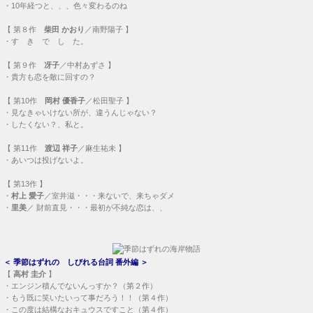
・
10年経つと、、、色々変わるのね
【
第８作
柴田 かおり
／南野陽子 】
・
す き で し た。
【
第９作
冴子
／中村あずさ 】
・
貴方も恋を敵に回すの？
【
第10作
岡村 優香子
／松田聖子 】
・
見なきゃいけない所が、違うんじゃない？
・
したくない？、私と。
【
第11作
渡辺 祥子
／麻生祐未 】
・
あいつは投げないよ。
【
第13作
】
・
村上 愛子
／室井滋・・・
来ないで、来ちゃダメ
・
里美
／ 財前直見・・・
最初が不純な恋は、、
＜
季節はずれの しびれる台詞 番外編
＞
【
高村 圭介
】
・
エンジン積んでないんっすか？（第２作）
・
もう既に笑いたいって事だろう！！（第４作）
・
この度は結構なおキュウスですこと（第４作）