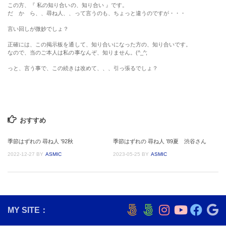
この方、『 私の知り合いの、知り合い 』です。
だ か ら、、尋ね人、、って言うのも、ちょっと違うのですが・・・
言い回しが微妙でしょ？
正確には、この掲示板を通して、知り合いになった方の、知り合いです。
なので、当のご本人は私の事なんぞ、知りません。(^_^;
っと、言う事で、この続きは改めて、、、引っ張るでしょ？
おすすめ
季節はずれの 尋ね人 ’92秋
季節はずれの 尋ね人 ’89夏 渋谷さん
2022-12-27
BY
ASMIC
2023-05-25
BY
ASMIC
MY SITE：