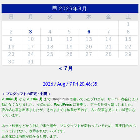
2026年8月
日
月
火
水
木
金
土
1
2
3
4
5
6
7
8
9
10
11
12
13
14
15
16
17
18
19
20
21
22
23
24
25
26
27
28
29
30
31
« 7月
＜
ブログソフトの変更・影響
＞
2010年9月
から
2023年5月
まで
BlognPlus
で書いていたブログが、サーバー都合により
動かなくなりました。 そのため、
WordPress
に変更し、データを引っ越ししました。
読み込む事は出来ましたが、そのままでは体裁が整わず、古い記事は見にくい状態にな
っています。
ネット検索などから飛んで来た場合、ブログソフトが変わっているため、直接目的のペ
ージに行けない、表示されないハズです。
正常化には時間が掛かると思います。