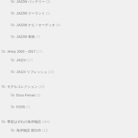
JA22W バッテリー
(3)
JA22W クーラント
(1)
JA22W ナビ／オーディオ
(4)
JA22W 車検
(7)
Jimny 2003 – 2017
(27)
JA11V
(17)
JA11V リフレッシュ
(10)
モデルコレクション
(19)
Enzo Ferrari
(2)
FD3S
(7)
季節はずれの海岸物語
(364)
海岸物語 第01作
(12)