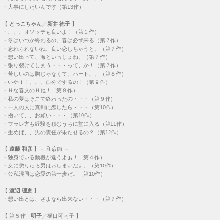
・
大事にしたいんです（第13作）
【
とっこちゃん
／
新井 徳子
】
・
、、、オソッテも良いよ！（第１作）
・
冬はいつか終わるの。春は必ず来る（第７作）
・
忘れられないね、良い恋しちゃうと。（第７作）
・
想い出って、海といっしょね。（第７作）
・
張り裂けてしまう・・・って、か！（第７作）
・
苦しいのは胸じゃなくて、ハート、、（第８作）
・
いや！！、、、自分でするの！（第８作）
・
Ｈな春文のＨね！（第８作）
・
私の夢はそこで終わったの・・・（第９作）
・
一人の人に真剣に恋したら・・・（第10作）
・
抱いて、、お願い・・・（第10作）
・
フラレ方も経験を積むうちに堂に入る（第11作）
・
生めば、、男の責任が果たせるの？（第12作）
【
遠藤 和彦
】－ 和彦節 －
・
独身でいる動機が違うよぉ！（第４作）
・
女に懲りたら男はおしまいだよ。（第10作）
・
公私混同は恋愛の第一歩だ。（第10作）
【
渡辺 理恵
】
・
想い出とは、さよなら出来ない・・・（第７作）
【
第５作
明子
／樋口可南子 】