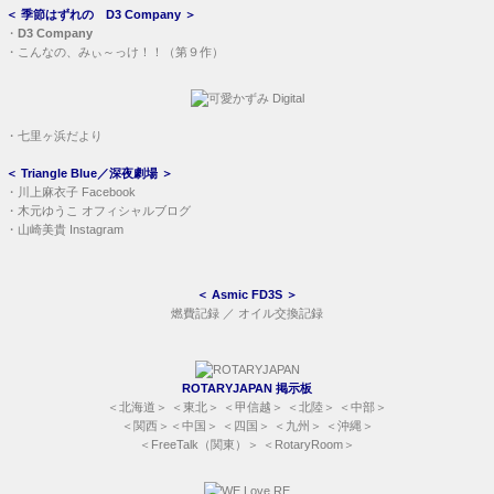
＜
季節はずれの D3 Company
＞
・
D3 Company
・
こんなの、みぃ～っけ！！（第９作）
・
七里ヶ浜だより
＜
Triangle Blue／深夜劇場
＞
・
川上麻衣子 Facebook
・
木元ゆうこ オフィシャルブログ
・
山崎美貴 Instagram
＜
Asmic FD3S
＞
燃費記録
／
オイル交換記録
ROTARYJAPAN 掲示板
＜
北海道
＞ ＜
東北
＞ ＜
甲信越
＞ ＜
北陸
＞ ＜
中部
＞
＜
関西
＞＜
中国
＞ ＜
四国
＞ ＜
九州
＞ ＜
沖縄
＞
＜
FreeTalk（関東）
＞ ＜
RotaryRoom
＞