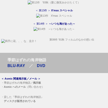
＜ 第13作 ＞
X'mas スペシャル
＜ 第14作 ＞
～いつも海があった～
第08作 ’91秋 フィルムのなかの想い出
季節はずれの海岸物語
BLU-RAY
／
DVD
＜
Asmic 関連掲示板／メール
＞
・
季節はずれの海岸物語／
掲示板
・
Asmic へのメール
（問い合わせ）
・
貸した『季節はずれの海岸物語』
ディスクが販売されている