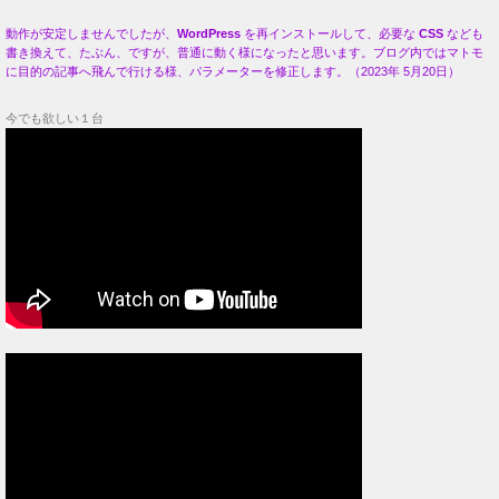
動作が安定しませんでしたが、
WordPress
を再インストールして、必要な
CSS
なども
書き換えて、たぶん、ですが、普通に動く様になったと思います。ブログ内ではマトモ
に目的の記事へ飛んで行ける様、パラメーターを修正します。（2023年 5月20日）
今でも欲しい１台