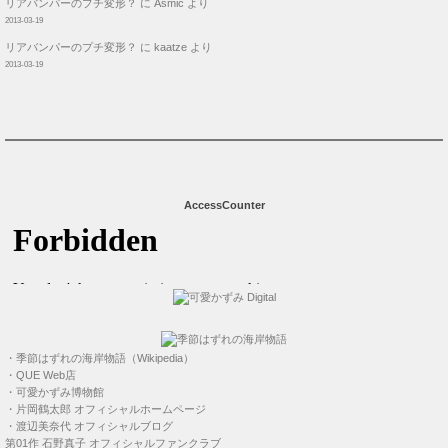
リアバンパーのプチ変形？
に
Asmic
より
2013-03-19
リアバンパーのプチ変形？
に
kaatze
より
2013-03-19
AccessCounter
・
季節はずれの海岸物語（Wikipedia）
・
QUE Web店
・
可愛かずみ博物館
・
片岡鶴太郎 オフィシャルホームページ
・
渡辺美奈代 オフィシャルブログ
第01作
石野真子 オフィシャルファンクラブ