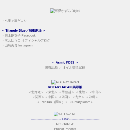
・
七里ヶ浜だより
＜
Triangle Blue／深夜劇場
＞
・
川上麻衣子 Facebook
・
木元ゆうこ オフィシャルブログ
・
山崎美貴 Instagram
＜
Asmic FD3S
＞
燃費記録
／
オイル交換記録
ROTARYJAPAN 掲示板
＜
北海道
＞ ＜
東北
＞ ＜
甲信越
＞ ＜
北陸
＞ ＜
中部
＞
＜
関西
＞＜
中国
＞ ＜
四国
＞ ＜
九州
＞ ＜
沖縄
＞
＜
FreeTalk（関東）
＞ ＜
RotaryRoom
＞
-------------------------- Link --------------------------
RECHARGE
Project Phoenix