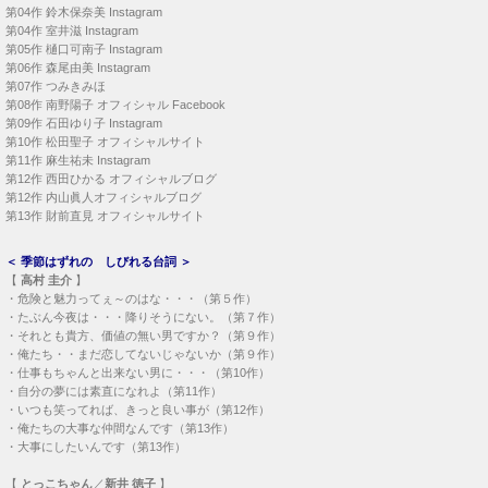
第04作
鈴木保奈美 Instagram
第04作
室井滋 Instagram
第05作
樋口可南子 Instagram
第06作
森尾由美 Instagram
第07作
つみきみほ
第08作
南野陽子 オフィシャル Facebook
第09作
石田ゆり子 Instagram
第10作
松田聖子 オフィシャルサイト
第11作
麻生祐未 Instagram
第12作
西田ひかる オフィシャルブログ
第12作
内山眞人オフィシャルブログ
第13作
財前直見 オフィシャルサイト
＜
季節はずれの しびれる台詞
＞
【
高村 圭介
】
・
危険と魅力ってぇ～のはな・・・（第５作）
・
たぶん今夜は・・・降りそうにない。（第７作）
・
それとも貴方、価値の無い男ですか？（第９作）
・
俺たち・・まだ恋してないじゃないか（第９作）
・
仕事もちゃんと出来ない男に・・・（第10作）
・
自分の夢には素直になれよ（第11作）
・
いつも笑ってれば、きっと良い事が（第12作）
・
俺たちの大事な仲間なんです（第13作）
・
大事にしたいんです（第13作）
【
とっこちゃん
／
新井 徳子
】