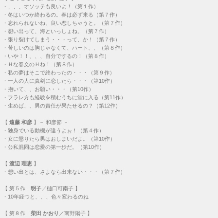
・
、、、オソッテも良いよ！（第１作）
・
冬はいつか終わるの。春は必ず来る（第７作）
・
忘れられないね、良い恋しちゃうと。（第７作）
・
想い出って、海といっしょね。（第７作）
・
張り裂けてしまう・・・って、か！（第７作）
・
苦しいのは胸じゃなくて、ハート、、（第８作）
・
いや！！、、、自分でするの！（第８作）
・
Ｈな春文のＨね！（第８作）
・
私の夢はそこで終わったの・・・（第９作）
・
一人の人に真剣に恋したら・・・（第10作）
・
抱いて、、お願い・・・（第10作）
・
フラレ方も経験を積むうちに堂に入る（第11作）
・
生めば、、男の責任が果たせるの？（第12作）
【
遠藤 和彦
】－ 和彦節 －
・
独身でいる動機が違うよぉ！（第４作）
・
女に懲りたら男はおしまいだよ。（第10作）
・
公私混同は恋愛の第一歩だ。（第10作）
【
渡辺 理恵
】
・
想い出とは、さよなら出来ない・・・（第７作）
【
第５作
明子
／樋口可南子 】
・
10年経つと、、、色々変わるのね
【
第８作
柴田 かおり
／南野陽子 】