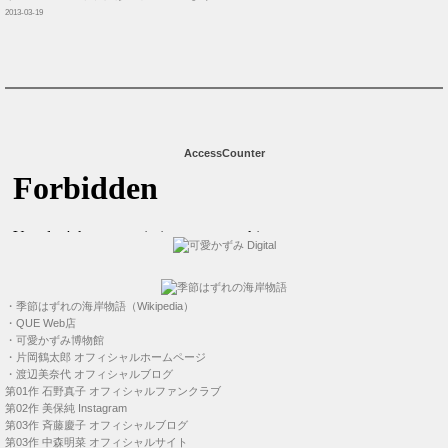
2013-03-19
AccessCounter
・
季節はずれの海岸物語（Wikipedia）
・
QUE Web店
・
可愛かずみ博物館
・
片岡鶴太郎 オフィシャルホームページ
・
渡辺美奈代 オフィシャルブログ
第01作
石野真子 オフィシャルファンクラブ
第02作
美保純 Instagram
第03作
斉藤慶子 オフィシャルブログ
第03作
中森明菜 オフィシャルサイト