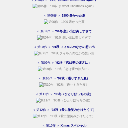
＜ 第06作 ＞
1990 暑かった夏
＜ 第07作 ＞
'91冬 想い出は美しすぎて
＜ 第08作 ＞
'91秋 フィルムのなかの想い出
＜ 第09作 ＞
'92冬「恋は夢の彼方に」
＜ 第10作 ＞
'92秋（通りすぎた夏）
＜ 第11作 ＞
'93冬（ひとりぼっちの波）
＜ 第12作 ＞
'93秋（愛に微笑みかけたくて）
＜ 第13作 ＞
X'mas スペシャル