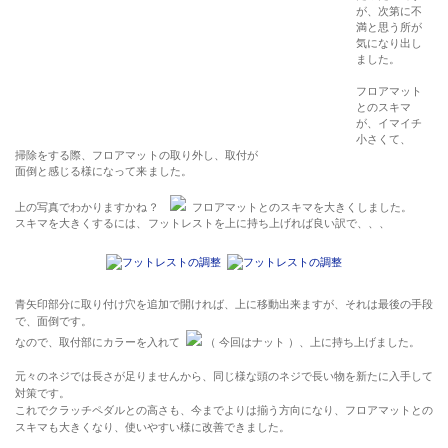
が、次第に不
満と思う所が
気になり出し
ました。
フロアマット
とのスキマ
が、イマイチ
小さくて、
掃除をする際、フロアマットの取り外し、取付が
面倒と感じる様になって来ました。
上の写真でわかりますかね？
フロアマットとのスキマを大きくしました。
スキマを大きくするには、フットレストを上に持ち上げれば良い訳で、、、
青矢印部分に取り付け穴を追加で開ければ、上に移動出来ますが、それは最後の手段
で、面倒です。
なので、取付部にカラーを入れて
（ 今回はナット ）、上に持ち上げました。
元々のネジでは長さが足りませんから、同じ様な頭のネジで長い物を新たに入手して
対策です。
これでクラッチペダルとの高さも、今までよりは揃う方向になり、フロアマットとの
スキマも大きくなり、使いやすい様に改善できました。