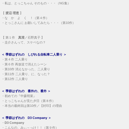
・
私は、とっこちゃん そのもの・・・（NG集）
【
渡辺 理恵
】
・
な か よ く ！（第４作）
・
とっこさんに お願いしてみたら・・・（第10作）
【
第１作
真澄
／石野真子 】
・
圭介さんって、スケベなの？
＜
季節はずれの しびれる自転車二人乗り
＞
・
第４作 二人乗り
・
第６作 再放送で消えたシーン
・
第10作 消えなかった、二人乗り
・
第11作 二人乗り、に、なった？
・
第12作 二人乗り
＜
季節はずれの 番外の、番外
＞
・
初めての『中森明菜』
・
とっこちゃんが見た夕日（第８作）
・
本当の最終回は第10作／【封印】の理由
＜
季節はずれの D3 Company
＞
・
D3 Company
・
こんなの、みぃ～っけ！！（第９作）