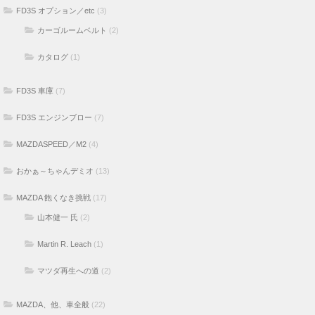
FD3S オプション／etc
(3)
カーゴルームベルト
(2)
カタログ
(1)
FD3S 車庫
(7)
FD3S エンジンブロー
(7)
MAZDASPEED／M2
(4)
おかぁ～ちゃんデミオ
(13)
MAZDA 飽くなき挑戦
(17)
山本健一 氏
(2)
Martin R. Leach
(1)
マツダ再生への道
(2)
MAZDA、他、車全般
(22)