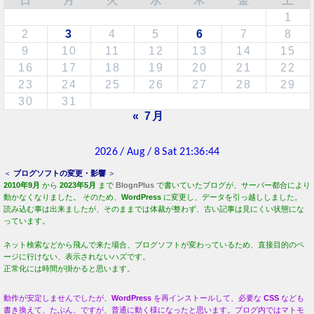
日
月
火
水
木
金
土
1
2
3
4
5
6
7
8
9
10
11
12
13
14
15
16
17
18
19
20
21
22
23
24
25
26
27
28
29
30
31
« 7月
＜
ブログソフトの変更・影響
＞
2010年9月
から
2023年5月
まで
BlognPlus
で書いていたブログが、サーバー都合により
動かなくなりました。 そのため、
WordPress
に変更し、データを引っ越ししました。
読み込む事は出来ましたが、そのままでは体裁が整わず、古い記事は見にくい状態にな
っています。
ネット検索などから飛んで来た場合、ブログソフトが変わっているため、直接目的のペ
ージに行けない、表示されないハズです。
正常化には時間が掛かると思います。
動作が安定しませんでしたが、
WordPress
を再インストールして、必要な
CSS
なども
書き換えて、たぶん、ですが、普通に動く様になったと思います。ブログ内ではマトモ