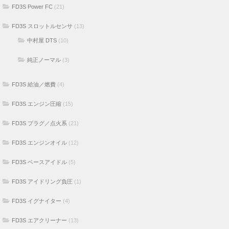
FD3S Power FC
(21)
FD3S スロットルセンサ
(13)
中村屋 DTS
(10)
純正ノーマル
(3)
FD3S 給油／燃費
(4)
FD3S エンジン圧縮
(15)
FD3S プラグ／点火系
(21)
FD3S エンジンオイル
(12)
FD3S ベースアイドル
(5)
FD3S アイドリング負圧
(1)
FD3S イグナイター
(4)
FD3S エアクリーナー
(13)