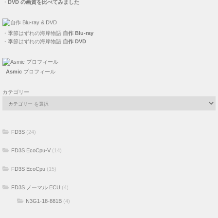
・
DVD の画質を比べてみました
・
季節はずれの海岸物語
自作 Blu-ray
・
季節はずれの海岸物語
自作 DVD
Asmic
プロフィール
カテゴリー
FD3S
(24)
FD3S EcoCpu-V
(14)
FD3S EcoCpu
(15)
FD3S ノーマル ECU
(4)
N3G1-18-881B
(4)