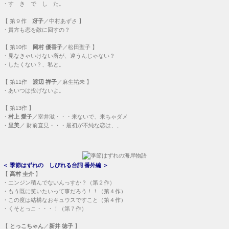
・
す き で し た。
【
第９作
冴子
／中村あずさ 】
・
貴方も恋を敵に回すの？
【
第10作
岡村 優香子
／松田聖子 】
・
見なきゃいけない所が、違うんじゃない？
・
したくない？、私と。
【
第11作
渡辺 祥子
／麻生祐未 】
・
あいつは投げないよ。
【
第13作
】
・
村上 愛子
／室井滋・・・
来ないで、来ちゃダメ
・
里美
／ 財前直見・・・
最初が不純な恋は、、
＜
季節はずれの しびれる台詞 番外編
＞
【
高村 圭介
】
・
エンジン積んでないんっすか？（第２作）
・
もう既に笑いたいって事だろう！！（第４作）
・
この度は結構なおキュウスですこと（第４作）
・
くそとっこ・・・！（第７作）
【
とっこちゃん
／
新井 徳子
】