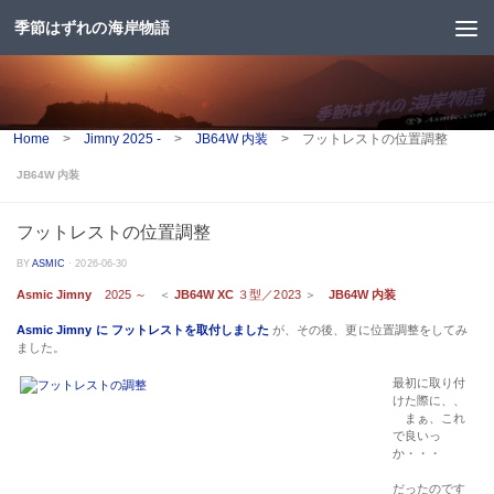
季節はずれの海岸物語
コンテンツへスキップ
Home
>
Jimny 2025 -
>
JB64W 内装
>
フットレストの位置調整
JB64W 内装
フットレストの位置調整
BY
ASMIC
·
2026-06-30
Asmic Jimny
2025 ～
＜
JB64W XC
３型／2023
＞
JB64W 内装
Asmic Jimny に フットレストを取付しました
が、その後、更に位置調整をしてみ
ました。
最初に取り付
けた際に、、
まぁ、これ
で良いっ
か・・・
だったのです