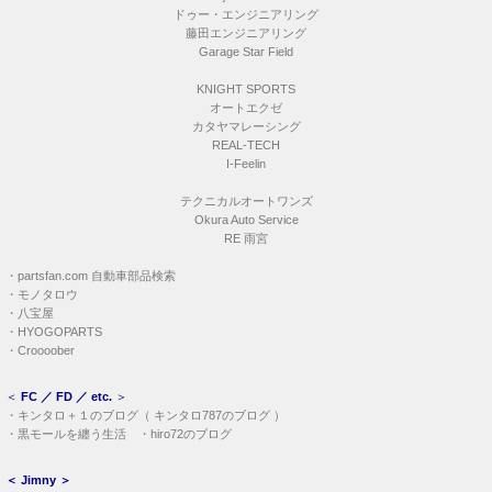
ドゥー・エンジニアリング
藤田エンジニアリング
Garage Star Field
KNIGHT SPORTS
オートエクゼ
カタヤマレーシング
REAL-TECH
I-Feelin
テクニカルオートワンズ
Okura Auto Service
RE 雨宮
・
partsfan.com 自動車部品検索
・
モノタロウ
・
八宝屋
・
HYOGOPARTS
・
Croooober
＜
FC ／ FD ／ etc.
＞
・
キンタロ＋１のブログ
（
キンタロ787のブログ
）
・
黒モールを纏う生活
・
hiro72のブログ
＜
Jimny
＞