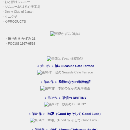
・
おとぼけジムニー
・
ジムニーJA11初心者工房
・
Jimny Club of Japan
・
タニグチ
・
K-PRODUCTS
・
振り向き かずみ 21
・
FOCUS 1997-0528
＜ 第01作 ＞
涙の Seaside Cafe Terrace
＜ 第02作 ＞
季節のなかの海岸物語
＜ 第03作 ＞
砂浜の DESTINY
＜ 第04作 ＞
’89夏（Good by そして Good Luck）
＜ 第05作 ＞
'90冬（Sweet Christmas Again）