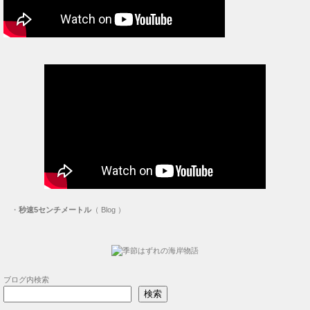
・
秒速5センチメートル
（ Blog ）
ブログ内検索
検索