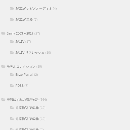
JA22W ナビ／オーディオ
(4)
JA22W 車検
(7)
Jimny 2003 – 2017
(27)
JA11V
(17)
JA11V リフレッシュ
(10)
モデルコレクション
(19)
Enzo Ferrari
(2)
FD3S
(7)
季節はずれの海岸物語
(364)
海岸物語 第01作
(12)
海岸物語 第02作
(12)
海岸物語 第03作
(7)