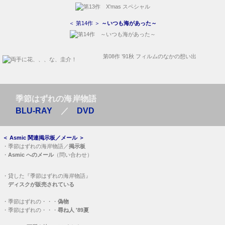
＜ 第14作 ＞
～いつも海があった～
第08作 ’91秋 フィルムのなかの想い出
季節はずれの海岸物語
BLU-RAY
／
DVD
＜
Asmic 関連掲示板／メール
＞
・
季節はずれの海岸物語／
掲示板
・
Asmic へのメール
（問い合わせ）
・
貸した『季節はずれの海岸物語』
ディスクが販売されている
・
季節はずれの・・・
偽物
・
季節はずれの・・・
尋ね人 '89夏