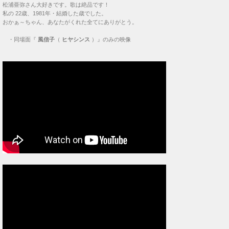
松浦亜弥さん大好きです。歌は絶品です！
私の 22歳、1981年・結婚した歳でした。
おかぁ～ちゃん、あなたがくれた全てにありがとう。
・
同場面『
風信子
（
ヒヤシンス
）』のみの映像