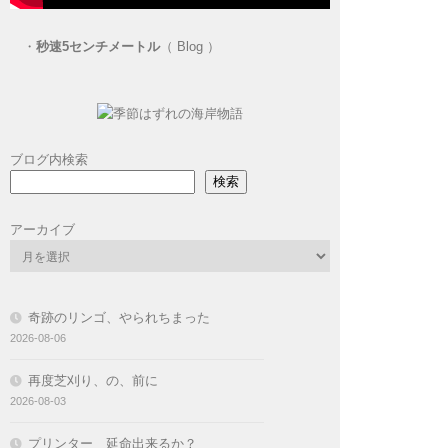
・
秒速5センチメートル
（ Blog ）
ブログ内検索
検索
アーカイブ
奇跡のリンゴ、やられちまった
2026-08-06
再度芝刈り、の、前に
2026-08-03
プリンター 延命出来るか？