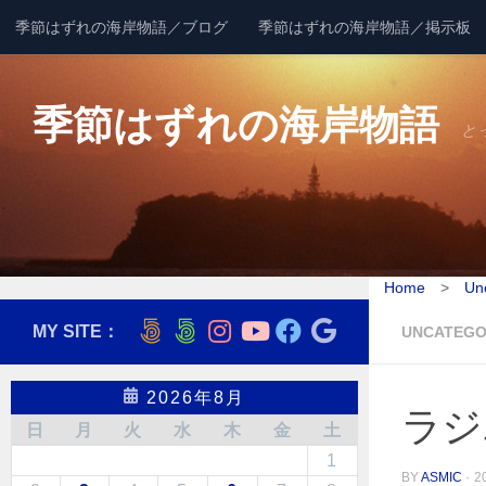
季節はずれの海岸物語／ブログ
季節はずれの海岸物語／掲示板
コンテンツへスキップ
季節はずれの海岸物語
と
Home
>
Un
MY SITE：
UNCATEGO
2026年8月
ラジ
日
月
火
水
木
金
土
1
BY
ASMIC
·
2