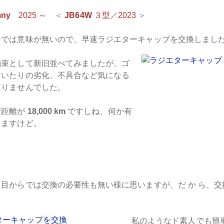
mny
2025 ～
＜
JB64W
３型／2023
＞
ケでは意味が無いので、早速ラジエターキャップを交換しまし
約束として新旧並べてみましたが、ゴ
ていたりの劣化、不具合など気になる
有りませんでした。
行距離が
18,000 km
ですしね、何か有
りますけど。
目からでは交換の必要性も無い様に思いますが、だ か ら、
。
私のようなド素人でも簡