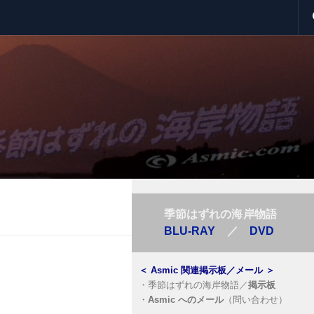
季節はずれの海岸物語
BLU-RAY
／
DVD
＜
Asmic 関連掲示板／メール
＞
・
季節はずれの海岸物語／
掲示板
・
Asmic へのメール
（問い合わせ）