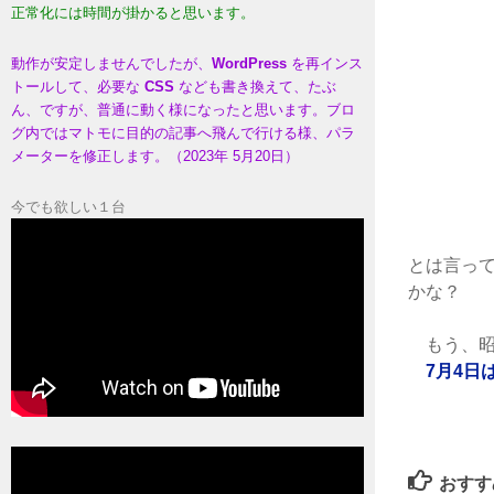
正常化には時間が掛かると思います。
動作が安定しませんでしたが、
WordPress
を再インス
トールして、必要な
CSS
なども書き換えて、たぶ
ん、ですが、普通に動く様になったと思います。ブロ
グ内ではマトモに目的の記事へ飛んで行ける様、パラ
メーターを修正します。（2023年 5月20日）
今でも欲しい１台
とは言っ
かな？
もう、昭
7月4日
おすす