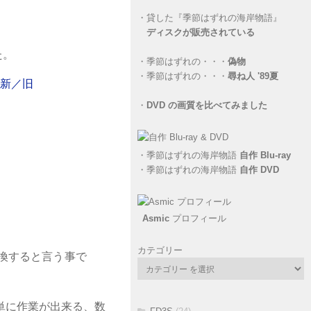
・
貸した『季節はずれの海岸物語』
ディスクが販売されている
た。
・
季節はずれの・・・
偽物
・
季節はずれの・・・
尋ね人 '89夏
・
DVD の画質を比べてみました
・
季節はずれの海岸物語
自作 Blu-ray
・
季節はずれの海岸物語
自作 DVD
Asmic
プロフィール
カテゴリー
交換すると言う事で
単に作業が出来る、数