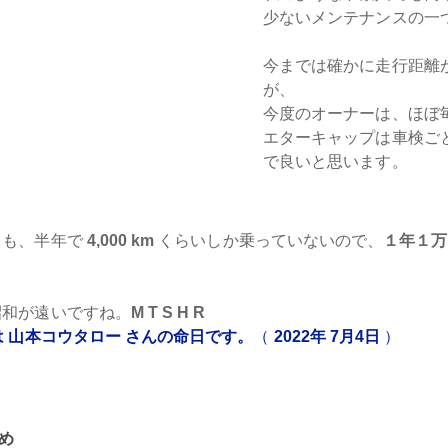
少ないメンテナンスの一
今までは確かに走行距離
が、
今度のオーナーは、ほぼ
エターキャップは車検ご
で良いと思います。
ても、半年で
4,000 km
くらいしか乗っていないので、
１年１万
和が遠いですね。
M T S H R
は 山本コウタロー さんの命日です。
（
2022年 7月4日
）
め