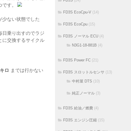
FD3S
(24)
つです。
FD3S EcoCpu-V
(14)
が少ない状態でした
FD3S EcoCpu
(15)
毎日乗り出すのでラジ
FD3S ノーマル ECU
(4)
とに交換するサイクル
N3G1-18-881B
(4)
FD3S Power FC
(21)
キロ
までは行かない
FD3S スロットルセンサ
(13)
中村屋 DTS
(10)
純正ノーマル
(3)
FD3S 給油／燃費
(4)
FD3S エンジン圧縮
(15)