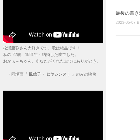
最後の書き
2023-05-07
B
松浦亜弥さん大好きです。歌は絶品です！
私の 22歳、1981年・結婚した歳でした。
おかぁ～ちゃん、あなたがくれた全てにありがとう。
・
同場面『
風信子
（
ヒヤシンス
）』のみの映像