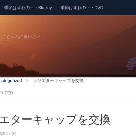
季節はずれの・・Blu-ray
季節はずれの・・DVD
っこちゃんに逢いたい
categorized
>
ラジエターキャップを交換
RIZED
エターキャップを交換
026-07-04