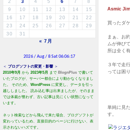
2
3
4
5
6
7
8
Asmic Ji
9
10
11
12
13
14
15
16
17
18
19
20
21
22
買ったダ
23
24
25
26
27
28
29
30
31
まぁ、お
« 7月
ムが伸び
所は全く
３年で走
＜
ブログソフトの変更・影響
＞
っては困
2010年9月
から
2023年5月
まで
BlognPlus
で書いて
いたブログが、サーバー都合により動かなくなりまし
た。 そのため、
WordPress
に変更し、データを引っ
越ししました。 読み込む事は出来ましたが、そのまま
では体裁が整わず、古い記事は見にくい状態になって
います。
単純に見た
す
ネット検索などから飛んで来た場合、ブログソフトが
変わっているため、直接目的のページに行けない、表
示されないハズです。