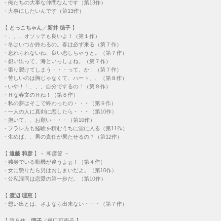
・
俺たちの大事な仲間なんです（第13作）
・
大事にしたいんです（第13作）
【
とっこちゃん
／
新井 徳子
】
・
、、、オソッテも良いよ！（第１作）
・
冬はいつか終わるの。春は必ず来る（第７作）
・
忘れられないね、良い恋しちゃうと。（第７作）
・
想い出って、海といっしょね。（第７作）
・
張り裂けてしまう・・・って、か！（第７作）
・
苦しいのは胸じゃなくて、ハート、、（第８作）
・
いや！！、、、自分でするの！（第８作）
・
Ｈな春文のＨね！（第８作）
・
私の夢はそこで終わったの・・・（第９作）
・
一人の人に真剣に恋したら・・・（第10作）
・
抱いて、、お願い・・・（第10作）
・
フラレ方も経験を積むうちに堂に入る（第11作）
・
生めば、、男の責任が果たせるの？（第12作）
【
遠藤 和彦
】－ 和彦節 －
・
独身でいる動機が違うよぉ！（第４作）
・
女に懲りたら男はおしまいだよ。（第10作）
・
公私混同は恋愛の第一歩だ。（第10作）
【
渡辺 理恵
】
・
想い出とは、さよなら出来ない・・・（第７作）
【
第５作
明子
／樋口可南子 】