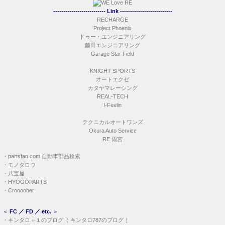
-------------------------- Link --------------------------
RECHARGE
Project Phoenix
ドゥー・エンジニアリング
藤田エンジニアリング
Garage Star Field
KNIGHT SPORTS
オートエクゼ
カタヤマレーシング
REAL-TECH
I-Feelin
テクニカルオートワンズ
Okura Auto Service
RE 雨宮
・
partsfan.com 自動車部品検索
・
モノタロウ
・
八宝屋
・
HYOGOPARTS
・
Croooober
＜
FC ／ FD ／ etc.
＞
・
キンタロ＋１のブログ
（
キンタロ787のブログ
）