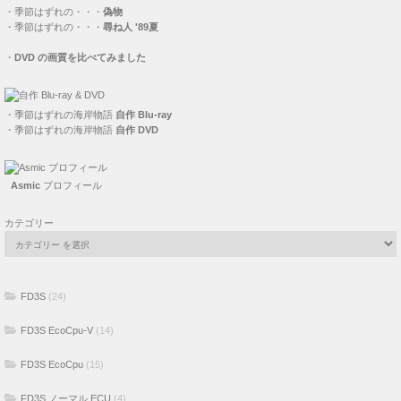
・
季節はずれの・・・
偽物
・
季節はずれの・・・
尋ね人 '89夏
・
DVD の画質を比べてみました
・
季節はずれの海岸物語
自作 Blu-ray
・
季節はずれの海岸物語
自作 DVD
Asmic
プロフィール
カテゴリー
FD3S
(24)
FD3S EcoCpu-V
(14)
FD3S EcoCpu
(15)
FD3S ノーマル ECU
(4)