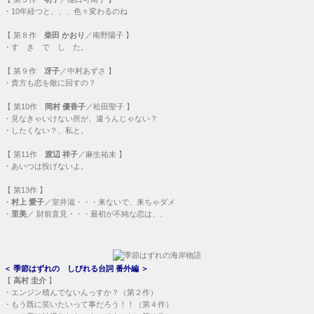
・
10年経つと、、、色々変わるのね
【
第８作
柴田 かおり
／南野陽子 】
・
す き で し た。
【
第９作
冴子
／中村あずさ 】
・
貴方も恋を敵に回すの？
【
第10作
岡村 優香子
／松田聖子 】
・
見なきゃいけない所が、違うんじゃない？
・
したくない？、私と。
【
第11作
渡辺 祥子
／麻生祐未 】
・
あいつは投げないよ。
【
第13作
】
・
村上 愛子
／室井滋・・・
来ないで、来ちゃダメ
・
里美
／ 財前直見・・・
最初が不純な恋は、、
＜
季節はずれの しびれる台詞 番外編
＞
【
高村 圭介
】
・
エンジン積んでないんっすか？（第２作）
・
もう既に笑いたいって事だろう！！（第４作）