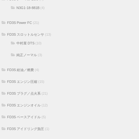
N3G1-18-881B
(4)
FD3S Power FC
(21)
FD3S スロットルセンサ
(13)
中村屋 DTS
(10)
純正ノーマル
(3)
FD3S 給油／燃費
(4)
FD3S エンジン圧縮
(15)
FD3S プラグ／点火系
(21)
FD3S エンジンオイル
(12)
FD3S ベースアイドル
(5)
FD3S アイドリング負圧
(1)