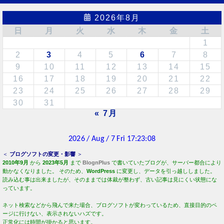
2026年8月
日
月
火
水
木
金
土
1
2
3
4
5
6
7
8
9
10
11
12
13
14
15
16
17
18
19
20
21
22
23
24
25
26
27
28
29
30
31
« 7月
＜
ブログソフトの変更・影響
＞
2010年9月
から
2023年5月
まで
BlognPlus
で書いていたブログが、サーバー都合により
動かなくなりました。 そのため、
WordPress
に変更し、データを引っ越ししました。
読み込む事は出来ましたが、そのままでは体裁が整わず、古い記事は見にくい状態にな
っています。
ネット検索などから飛んで来た場合、ブログソフトが変わっているため、直接目的のペ
ージに行けない、表示されないハズです。
正常化には時間が掛かると思います。