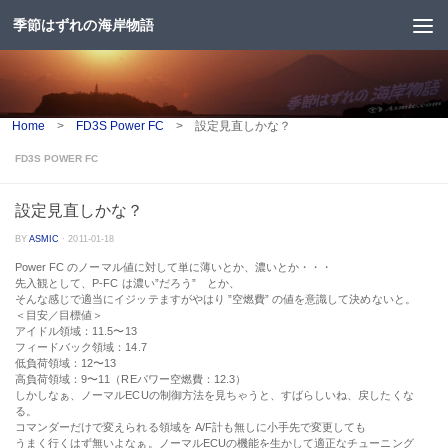
季節はずれの海岸物語
コンテンツへスキップ
Home
>
FD3S Power FC
>
設定見直しかな？
FD3S POWER FC
設定見直しかな？
BY
ASMIC
·
2011-01-18
Power FC のノーマル値に対して単に薄いとか、濃いとか・・・
先入観として、P-FC は濃い”だろう” とか、
そんな感じで適当にイジッテますがやはり ”空燃費” の値を意識して決めないと。
＜目安／目標値＞
アイドル領域：11.5〜13
フィードバック領域：14.7
低負荷領域：12〜13
高負荷領域：9〜11（REパワー空燃費：12.3）
しかしなぁ、ノーマルECUの制御方法を見ちゃうと、すばらしいね、戻したくな
る。
コマンダーだけで変えられる領域を A/F計も無しに小手先で変更しても
うまく行くはず無いよなぁ。ノーマルECUの機能を生かして適正なチューニング