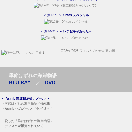
＜ 第13作 ＞
X'mas スペシャル
＜ 第14作 ＞
～いつも海があった～
第08作 ’91秋 フィルムのなかの想い出
季節はずれの海岸物語
BLU-RAY
／
DVD
＜
Asmic 関連掲示板／メール
＞
・
季節はずれの海岸物語／
掲示板
・
Asmic へのメール
（問い合わせ）
・
貸した『季節はずれの海岸物語』
ディスクが販売されている