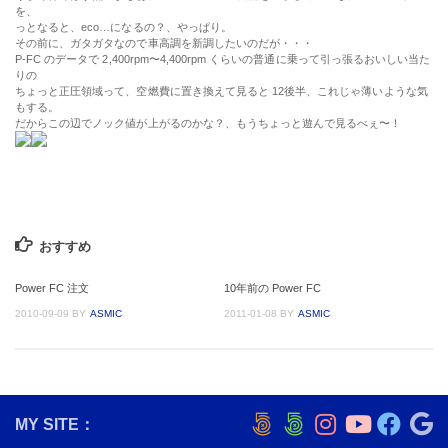
を、
っとなると、eco…になるの？、やっぱり。
その前に、ガタガタなので車高調を新調したいのだが・・・
P-FC のデータで 2,400rpm〜4,400rpm くらいの普通に乗って引っ張るおいしい当た
りの
ちょっと正圧領域って、空燃費に置き換えて見ると 12後半、これじゃ薄いような気
もする。
だからこの辺でノック値が上がるのかな？、もうちょっと遊んで見るべぇ〜！
おすすめ
Power FC 注文
10年前の Power FC
2010-09-09
BY
ASMIC
2011-01-08
BY
ASMIC
MY SITE：