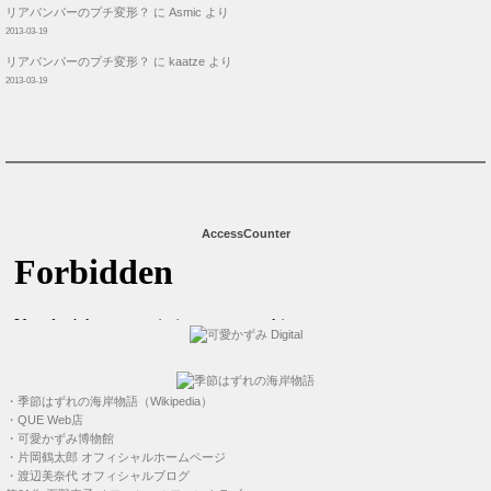
リアバンパーのプチ変形？
に
Asmic
より
2013-03-19
リアバンパーのプチ変形？
に
kaatze
より
2013-03-19
AccessCounter
・
季節はずれの海岸物語（Wikipedia）
・
QUE Web店
・
可愛かずみ博物館
・
片岡鶴太郎 オフィシャルホームページ
・
渡辺美奈代 オフィシャルブログ