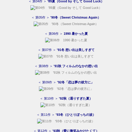
＜ 第04作 ＞
’89夏（Good by そして Good Luck）
＜ 第05作 ＞
'90冬（Sweet Christmas Again）
＜ 第06作 ＞
1990 暑かった夏
＜ 第07作 ＞
'91冬 想い出は美しすぎて
＜ 第08作 ＞
'91秋 フィルムのなかの想い出
＜ 第09作 ＞
'92冬「恋は夢の彼方に」
＜ 第10作 ＞
'92秋（通りすぎた夏）
＜ 第11作 ＞
'93冬（ひとりぼっちの波）
＜ 第12作 ＞
'93秋（愛に微笑みかけたくて）