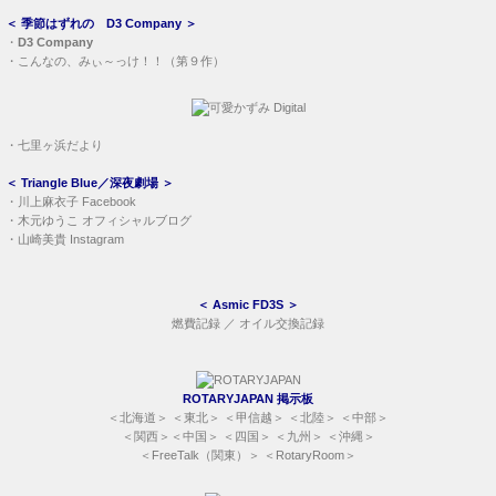
＜
季節はずれの D3 Company
＞
・
D3 Company
・
こんなの、みぃ～っけ！！（第９作）
・
七里ヶ浜だより
＜
Triangle Blue／深夜劇場
＞
・
川上麻衣子 Facebook
・
木元ゆうこ オフィシャルブログ
・
山崎美貴 Instagram
＜
Asmic FD3S
＞
燃費記録
／
オイル交換記録
ROTARYJAPAN 掲示板
＜
北海道
＞ ＜
東北
＞ ＜
甲信越
＞ ＜
北陸
＞ ＜
中部
＞
＜
関西
＞＜
中国
＞ ＜
四国
＞ ＜
九州
＞ ＜
沖縄
＞
＜
FreeTalk（関東）
＞ ＜
RotaryRoom
＞