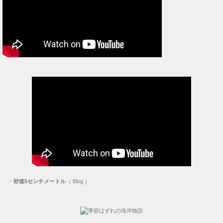
・
秒速5センチメートル
（ Blog ）