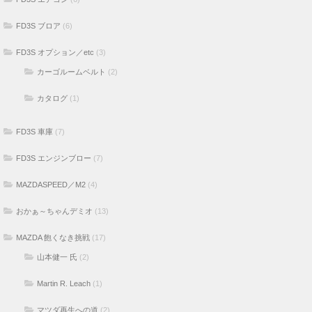
FD3S ブロア
(6)
FD3S オプション／etc
(3)
カーゴルームベルト
(2)
カタログ
(1)
FD3S 車庫
(7)
FD3S エンジンブロー
(7)
MAZDASPEED／M2
(4)
おかぁ～ちゃんデミオ
(13)
MAZDA 飽くなき挑戦
(17)
山本健一 氏
(2)
Martin R. Leach
(1)
マツダ再生への道
(2)