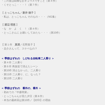
・
この度は結構なおキュウスですこと（第４作）
・
くそとっこ・・・！（第７作）
【
とっこちゃん
／
新井 徳子
】
・
私は、とっこちゃん そのもの・・・（NG集）
【
渡辺 理恵
】
・
な か よ く ！（第４作）
・
とっこさんに お願いしてみたら・・・（第10作）
【
第１作
真澄
／石野真子 】
・
圭介さんって、スケベなの？
＜
季節はずれの しびれる自転車二人乗り
＞
・
第４作 二人乗り
・
第６作 再放送で消えたシーン
・
第10作 消えなかった、二人乗り
・
第11作 二人乗り、に、なった？
・
第12作 二人乗り
＜
季節はずれの 番外の、番外
＞
・
初めての『中森明菜』
・
とっこちゃんが見た夕日（第８作）
・
本当の最終回は第10作／【封印】の理由