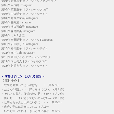
第01作
石野真子 オフィシャルファンクラブ
第02作
美保純 Instagram
第03作
斉藤慶子 オフィシャルブログ
第03作
中森明菜 オフィシャルサイト
第04作
鈴木保奈美 Instagram
第04作
室井滋 Instagram
第05作
樋口可南子 Instagram
第06作
森尾由美 Instagram
第07作
つみきみほ
第08作
南野陽子 オフィシャル Facebook
第09作
石田ゆり子 Instagram
第10作
松田聖子 オフィシャルサイト
第11作
麻生祐未 Instagram
第12作
西田ひかる オフィシャルブログ
第12作
内山眞人オフィシャルブログ
第13作
財前直見 オフィシャルサイト
＜
季節はずれの しびれる台詞
＞
【
高村 圭介
】
・
危険と魅力ってぇ～のはな・・・（第５作）
・
たぶん今夜は・・・降りそうにない。（第７作）
・
それとも貴方、価値の無い男ですか？（第９作）
・
俺たち・・まだ恋してないじゃないか（第９作）
・
仕事もちゃんと出来ない男に・・・（第10作）
・
自分の夢には素直になれよ（第11作）
・
いつも笑ってれば、きっと良い事が（第12作）