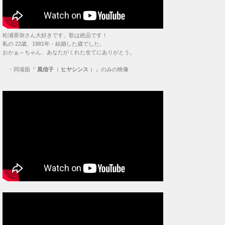
松浦亜弥さん大好きです。歌は絶品です！
私の 22歳、1981年・結婚した歳でした。
おかぁ～ちゃん、あなたがくれた全てにありがとう。
・
同場面『
風信子
（
ヒヤシンス
）』のみの映像