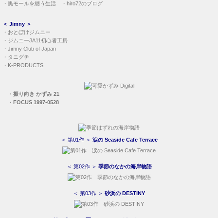
・
黒モールを纏う生活
・
hiro72のブログ
＜
Jimny
＞
・
おとぼけジムニー
・
ジムニーJA11初心者工房
・
Jimny Club of Japan
・
タニグチ
・
K-PRODUCTS
・
振り向き かずみ 21
・
FOCUS 1997-0528
＜ 第01作 ＞
涙の Seaside Cafe Terrace
＜ 第02作 ＞
季節のなかの海岸物語
＜ 第03作 ＞
砂浜の DESTINY