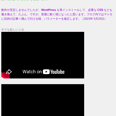
動作が安定しませんでしたが、
WordPress
を再インストールして、必要な
CSS
なども
書き換えて、たぶん、ですが、普通に動く様になったと思います。ブログ内ではマトモ
に目的の記事へ飛んで行ける様、パラメーターを修正します。（2023年 5月20日）
今でも欲しい１台