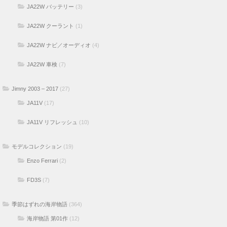
JA22W バッテリー
(3)
JA22W クーラント
(1)
JA22W ナビ／オーディオ
(4)
JA22W 車検
(7)
Jimny 2003 – 2017
(27)
JA11V
(17)
JA11V リフレッシュ
(10)
モデルコレクション
(19)
Enzo Ferrari
(2)
FD3S
(7)
季節はずれの海岸物語
(364)
海岸物語 第01作
(12)