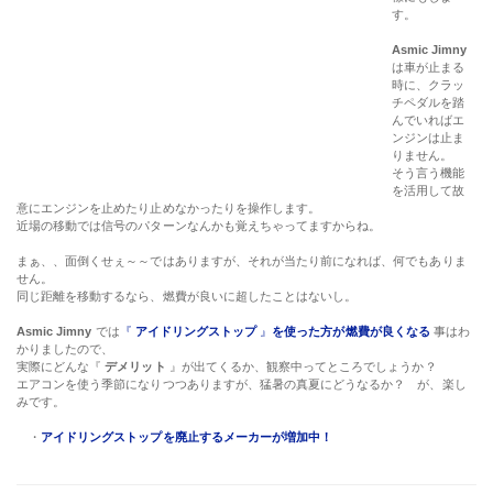
す。
Asmic Jimny
は車が止まる
時に、クラッ
チペダルを踏
んでいればエ
ンジンは止ま
りません。
そう言う機能
を活用して故
意にエンジンを止めたり止めなかったりを操作します。
近場の移動では信号のパターンなんかも覚えちゃってますからね。
まぁ、、面倒くせぇ～～ではありますが、それが当たり前になれば、何でもありま
せん。
同じ距離を移動するなら、燃費が良いに超したことはないし。
Asmic Jimny
では
『
アイドリングストップ
』
を使った方が燃費が良くなる
事はわ
かりましたので、
実際にどんな『
デメリット
』が出てくるか、観察中ってところでしょうか？
エアコンを使う季節になりつつありますが、猛暑の真夏にどうなるか？ が、楽し
みです。
・
アイドリングストップを廃止するメーカーが増加中！