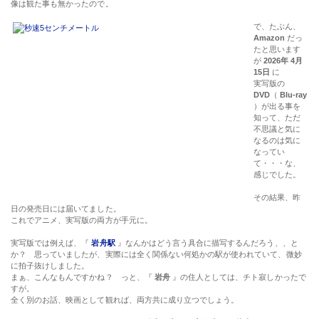
像は観た事も無かったので。
で、たぶん、
Amazon
だっ
たと思います
が
2026年 4月
15日
に
実写版の
DVD
（
Blu-ray
）が出る事を
知って、ただ
不思議と気に
なるのは気に
なってい
て・・・な、
感じでした。
その結果、昨
日の発売日には届いてました。
これでアニメ、実写版の両方が手元に。
実写版では例えば、『
岩舟駅
』なんかはどう言う具合に描写するんだろう、、と
か？ 思っていましたが、実際には全く関係ない何処かの駅が使われていて、微妙
に拍子抜けしました。
まぁ、こんなもんですかね？ っと、『
岩舟
』の住人としては、チト寂しかったで
すが。
全く別のお話、映画として観れば、両方共に成り立つでしょう。