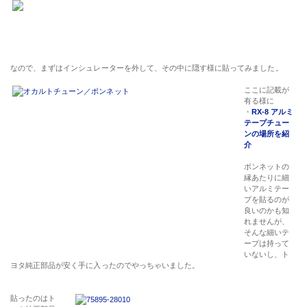
なので、まずはインシュレーターを外して、その中に隠す様に貼ってみました。
ここに記載が
有る様に
・
RX-8 アルミ
テープチュー
ンの場所を紹
介
ボンネットの
縁あたりに細
いアルミテー
プを貼るのが
良いのかも知
れませんが、
そんな細いテ
ープは持って
いないし、ト
ヨタ純正部品が安く手に入ったのでやっちゃいました。
貼ったのはト