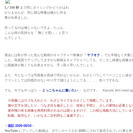
1／100 秒
まで同じタイミングかどうかはわ
かりませんが、同じ様な映像は確かに作る
事が出来ました。
売ってるのは俺じゃないですよ。たぶん、
こんな時の気持ちを『 胸くそ悪い 』と言う
んでしょう。
過去には私が作った色んな動画のキャプチャー映像が『
ヤフオク
』でも半端なく大量
した。高画質でアップしてますから動画をキャプチャーしても、そこそこ綺麗な画像を
に紙媒体が無くても出来ますから、手っ取り早いんでしょう。
また、今となっては写真集が高値で売れないからか、わざとバラしてページごとに値を
ファンとしては到底許せないやり方で儲けようとしてる、、、、色々ですわな。
でも、今でもやっぱり －
とっこちゃんに逢いたい
－ なのです。
Kazumi, let’s meet a
※画像にはロゴを入れたり、わざとサイズを小さくして掲載しています。
傷や文字を消したり、つなぎ目を修正したり、技術と手間と、少しの愛情が必要とな
著作権の有る画像を商用利用されるのは困りますので、この様な掲載方法にしていま
転載、販売など、いかなる二次利用もご遠慮下さい。
＜
追記 2026-05/10
＞
YouTube
にアップした動画は、ダウンロードされ
DVD
にされて販売されていた事