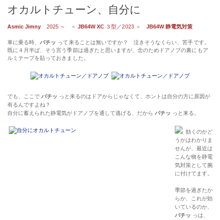
オカルトチューン、自分に
Asmic Jimny
2025 ～
＜
JB64W XC
３型／2023
＞
JB64W 静電気対策
車に乗る時、
バチッ
って来ることは無いですか？ 泣きそうなくらい、苦手です。
既に４月半ば、そう言う季節は過ぎたと思いますが、念のためドアノブの裏にもア
ルミテープを貼っておきました。
でも、ここで
バチッ
っと来るのはドアからじゃなくて、ホントは自分の方に原因が
有るんですよね？
自分に蓄えられた静電気がドアノブを通して逃げる、だから
バチッ
っと来る。
効くのかど
うかはわかりま
せんが、最近は
こんな物を静電
気対策として腕
に付けてます。
季節を過ぎたか
らか、これが効
いているのか、
バチッ
っは、