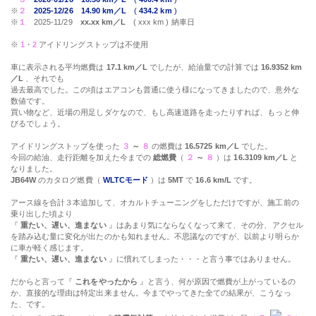
※
２
2025-12/26
14.90 km／L
(
434.2 km
)
※
１
2025-11/29
xx.xx km／L
( xxx km ) 納車日
※
1
・
2
アイドリングストップは不使用
車に表示される平均燃費は
17.1 km／L
でしたが、給油量での計算では
16.9352 km
／L
、それでも
過去最高でした。この頃はエアコンも普通に使う様になってきましたので、意外な
数値です。
買い物など、近場の用足しダケなので、もし高速道路を走ったりすれば、もっと伸
びるでしょう。
アイドリングストップを使った
３
～
８
の燃費は
16.5725 km／L
でした。
今回の給油、走行距離を加えた今までの
総燃費
（
２
～
８
）は
16.3109 km／L
と
なりました。
JB64W
のカタログ燃費（
WLTCモード
）は
5MT
で
16.6 km/L
です。
アース線を合計３本追加して、オカルトチューニングをしただけですが、施工前の
乗り出した頃より
『
重たい、遅い、進まない
』はあまり気にならなくなって来て、その分、アクセル
を踏み込む量に変化が出たのかも知れません。不思議なのですが、以前より明らか
に車が軽く感じます。
『
重たい、遅い、進まない
』に慣れてしまった・・・と言う事ではありません。
だからと言って『
これをやったから
』と言う、何が原因で燃費が上がっているの
か、直接的な理由は特定出来ません。今までやってきた全ての結果が、こうなっ
た、です。