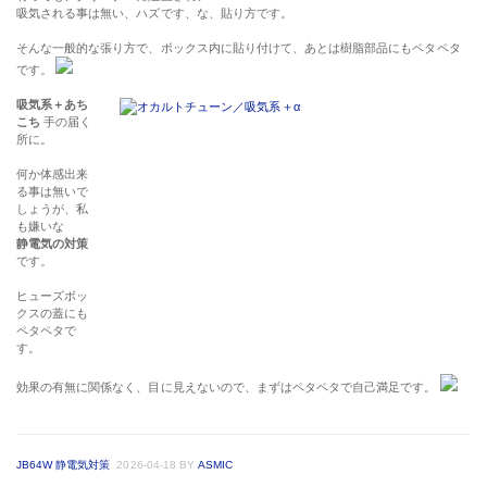
吸気される事は無い、ハズです、な、貼り方です。
そんな一般的な張り方で、ボックス内に貼り付けて、あとは樹脂部品にもペタペタ
です。
吸気系＋あち
こち
手の届く
所に。
何か体感出来
る事は無いで
しょうが、私
も嫌いな
静電気の対策
です。
ヒューズボッ
クスの蓋にも
ペタペタで
す。
効果の有無に関係なく、目に見えないので、まずはペタペタで自己満足です。
JB64W 静電気対策
2026-04-18
BY
ASMIC