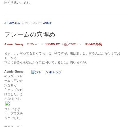
胸くそ悪い、です。
JB64W 外装
2026-05-07
BY
ASMIC
フレームの穴埋め
Asmic Jimny
2025 ～
＜
JB64W XC
３型／2023
＞
JB64W 外装
まぁ、、、有っても無くても、な、物ですが、害は無いし、有るんだから付けてお
く、かと。
本当に必要なら初めから車に付いているとは、思いますが。
Asmic Jimny
のラダーフレ
ームに空いた
穴を塞ぐ
キャップを付
けました。こ
んな物です。
ゴムではば
く、プラスチ
ックでした。