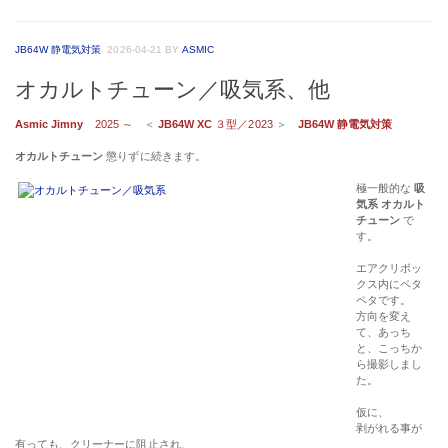
JB64W 静電気対策
2026-04-21
BY
ASMIC
オカルトチューン／吸気系、他
Asmic Jimny
2025 ～
＜
JB64W XC
３型／2023
＞
JB64W 静電気対策
オカルトチューン
懲りずに続きます。
極一般的な
吸
気系 オカルト
チューン
で
す。
エアクリボッ
クス内にペタ
ペタです。
方向を変え
て、あっち
と、こっちか
ら撮影しまし
た。
仮に、
剥がれる事が
有っても、クリーナーに阻止され、