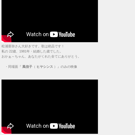
松浦亜弥さん大好きです。歌は絶品です！
私の 22歳、1981年・結婚した歳でした。
おかぁ～ちゃん、あなたがくれた全てにありがとう。
・
同場面『
風信子
（
ヒヤシンス
）』のみの映像