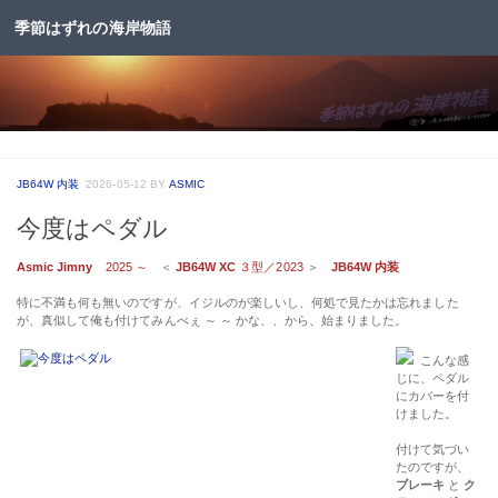
季節はずれの海岸物語
コンテンツへスキップ
JB64W 内装
2026-05-12
BY
ASMIC
今度はペダル
Asmic Jimny
2025 ～
＜
JB64W XC
３型／2023
＞
JB64W 内装
特に不満も何も無いのですが、イジルのが楽しいし、何処で見たかは忘れました
が、真似して俺も付けてみんべぇ ～ ～ かな、、から、始まりました。
こんな感
じに、ペダル
にカバーを付
けました。
付けて気づい
たのですが、
ブレーキ
と
ク