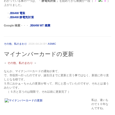
わかっている事の一つは、『
静電気対策
』を始めてから燃費が一段（
７
８
）
上がりました。
・
JB64W 電装
・
JB64W 静電気対策
Google 検索
・・・
JB64W MT 燃費
その他、私のまわり
2026-04-24
BY
ASMIC
マイナンバーカードの更新
＜
その他、私のまわり
＞
なんか、マイナンバーカードの通知が来て、
で、市役所へ行ったのですが、誕生日までに更新と言う事ではなく、新規に作り直
しとなる様です。
５月におかぁ～ちゃんの更新が有って、同じと思っていたのですが、それとは違う
みたいです。
（ ５月と言うのは期限で、それ以前に更新完了 ）
私は、速いも
ので１０年な
んですね。