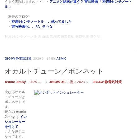
うまく表現しますね・・・・
アニメと結末が違う？ 実写映画
『
秒速5センチメート
ル
』
過去のブログ
・
秒速5センチメートル、、残ってました
・
実写映画化、、だ、そうな
秒速5センチメートル 新海誠 岩舟駅 遠野貴樹 篠原明里 ロケ地
JB64W 静電気対策
2026-04-14
BY
ASMIC
オカルトチューン／ボンネット
Asmic Jimny
2025 ～
＜
JB64W XC
３型／2023
＞
JB64W 静電気対策
次なるオカル
トチューンは
ボンネットで
す。
現在の
Asmic
Jimny
は
イン
シュレーター
を付けて
こんな感じに
なってます。