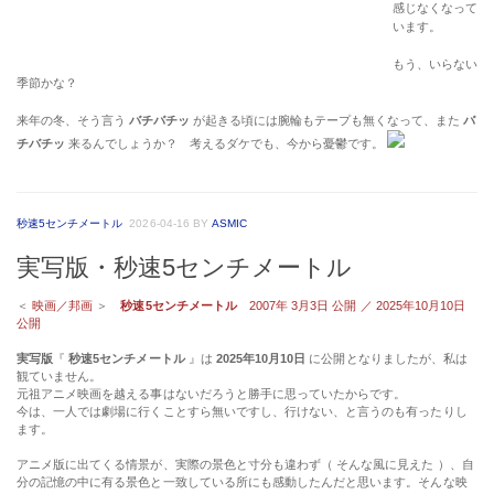
感じなくなって
います。
もう、いらない
季節かな？
来年の冬、そう言う
バチバチッ
が起きる頃には腕輪もテープも無くなって、また
バ
チバチッ
来るんでしょうか？ 考えるダケでも、今から憂鬱です。
秒速5センチメートル
2026-04-16
BY
ASMIC
実写版・秒速5センチメートル
＜
映画／邦画
＞
秒速5センチメートル
2007年 3月3日 公開 ／ 2025年10月10日
公開
実写版
『
秒速5センチメートル
』は
2025年10月10日
に公開となりましたが、私は
観ていません。
元祖アニメ映画を越える事はないだろうと勝手に思っていたからです。
今は、一人では劇場に行くことすら無いですし、行けない、と言うのも有ったりし
ます。
アニメ版に出てくる情景が、実際の景色と寸分も違わず（ そんな風に見えた ）、自
分の記憶の中に有る景色と一致している所にも感動したんだと思います。そんな映