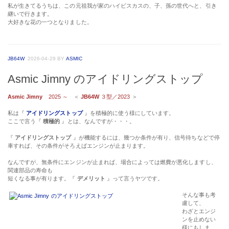
私が生きてるうちは、この元祖我が家のハイビスカスの、子、孫の世代へと、引き
継いで行きます。
大好きな花の一つとなりました。
JB64W
2026-04-29
BY
ASMIC
Asmic Jimny のアイドリングストップ
Asmic Jimny
2025 ～
＜
JB64W
３型／2023
＞
私は『
アイドリングストップ
』を積極的に使う様にしています。
ここで言う『
積極的
』とは、なんですが・・・。
『
アイドリングストップ
』が機能するには、幾つか条件が有り、信号待ちなどで停
車すれば、その条件がそろえばエンジンが止まります。
なんですが、無条件にエンジンが止まれば、場合によっては燃費が悪化しますし、
関連部品の寿命も
短くなる事が有ります。『
デメリット
』って言うヤツです。
そんな事も考
慮して、
わざとエンジ
ンを止めない
様にもしま