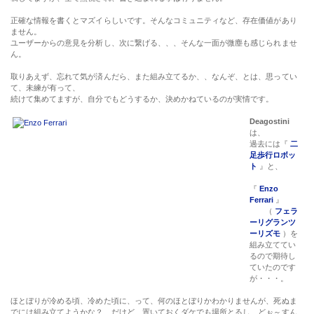
正確な情報を書くとマズイらしいです。そんなコミュニティなど、存在価値があり
ません。
ユーザーからの意見を分析し、次に繋げる、、、そんな一面が微塵も感じられませ
ん。
取りあえず、忘れて気が済んだら、また組み立てるか、、なんぞ、とは、思ってい
て、未練が有って、
続けて集めてますが、自分でもどうするか、決めかねているのが実情です。
Deagostini
は、
過去には『
二
足歩行ロボッ
ト
』と、
『
Enzo
Ferrari
』
（
フェラ
ーリグランツ
ーリズモ
）を
組み立ててい
るので期待し
ていたのです
が・・・。
ほとぼりが冷める頃、冷めた頃に、って、何のほとぼりかわかりませんが、死ぬま
でには組み立てようかな？ だけど、置いておくダケでも場所とるし、どぉ～すん