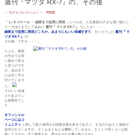
週刊『マツダ RX-7』の、その後
＜
モデルコレクション
＞
FD3S
『
1／8 スケール ・ 細部まで忠実に再現
』につられ、人生最後の大きな買い物とし
て一大決心までして始めた
週刊『 マツダ RX-7 』
でしたが・・・。
細部まで忠実に再現どころか、あまりにもいい加減すぎて
、
ガッカリした
週刊『 マ
ツダ RX-7 』
の
その後、ですが・・・。
たぶん、最新
の号までは買
い集めて有る
と思うのです
が、組み立て
には全く手を
付けていませ
ん。
そのいい加減
さがあまりに
も衝撃的でし
た。
オフィシャル
ページにはコ
ミュニティ
と称して購入者同士が情報交換出来るであろう、するのであろう場所が
提供されていますが、そこもまともには機能していません。もう１０回くらいは投
稿してますが、全て無視され、書き込まれる事は有りません。