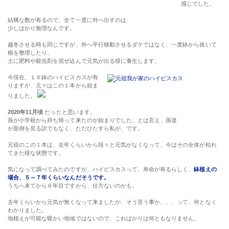
感じでした。
結構な数が有るので、全て一度に外へ出すのは、
少しばかり無理なんです。
越冬させる時も同じですが、外へ平行移動させるダケではなく、一度鉢から抜いて
根を整理したり、
土に肥料や殺虫剤を混ぜ込んで元気が出る様に養生します。
今現在、１６鉢のハイビスカスが有
りますが、元々はこの１本から始ま
りました。
2020年11月頃
だったと思います。
孫が小学校から持ち帰って来たのが始まりでした。とは言え、孫達
が面倒を見る訳でもなく、ただひたすら私が、です。
元祖のこの１本は、去年くらいから段々と元気がなくなって、今はその全体が枯れ
てきた様な状態です。
気になって調べてみたのですが、ハイビスカスって、寿命が有るらしく、
鉢植えの
場合、５～７年くらいなんだそうです。
うちへ来てから６年目ですから、仕方ないのかも。
去年くらいから元気が無くなって来ましたが、そう言う事か、、、って、何となく
わかりました。
地植えが可能な暖かい地域ではないので、こればかりは何ともなりません。