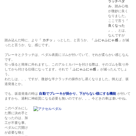
ラッチペダ
ル
、踏み心地
が微妙に良く
なりました。
ここで言う『
良くなった
』、、とは、
なんですが
踏み込んだ時に、より『
カチッ
』っとした、と言うか、『
ふにゃふにゃ感
』が減
ったと言うか、な、感じです。
ブレーキとクラッチは、ペダル表面にゴムが付いていて、それが柔らかい感じなん
です。
引っ張ると簡単に外れますし、このアルミカバーを付ける際は、そのゴムを取り外
してから付ける仕様になってます。それで『
ふにゃふにゃ感
』が減ったんでしょ
う。
わたしは、、、ですが、微妙な半クラッチの操作がし易くなりました。例えば、坂
道発進とか。
でも、坂道発進の時は
自動でブレーキが掛かり、下がらない様にする機能
が付いて
ますから、過剰に神経質になる必要も無いのですが。。。今どきの車は凄いやね。
このペダルにし
た際に決め手と
なったのは、加
工が不要な事。
ペダルに穴開け
が必要な物と