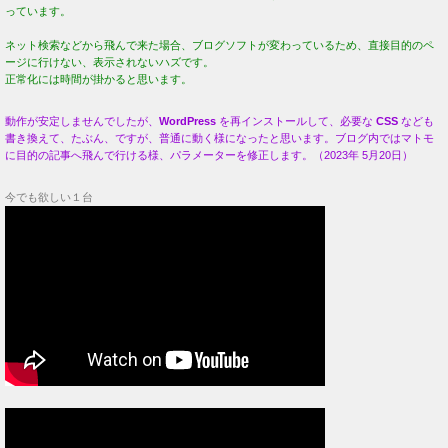
っています。
ネット検索などから飛んで来た場合、ブログソフトが変わっているため、直接目的のペ
ージに行けない、表示されないハズです。
正常化には時間が掛かると思います。
動作が安定しませんでしたが、
WordPress
を再インストールして、必要な
CSS
なども
書き換えて、たぶん、ですが、普通に動く様になったと思います。ブログ内ではマトモ
に目的の記事へ飛んで行ける様、パラメーターを修正します。（2023年 5月20日）
今でも欲しい１台