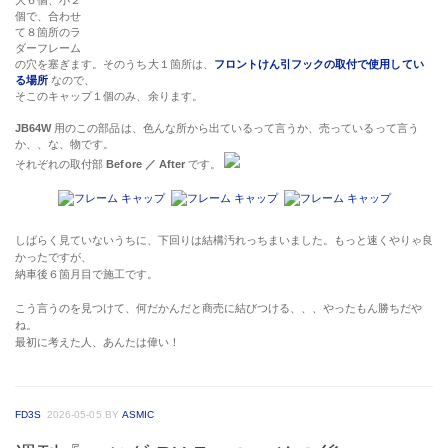
大６個、小２
個で、合わせ
て８箇所のラ
ダーフレーム
の穴を塞ぎます。そのうち大１箇所は、
フロントけん引フックの取付で使用してい
る場所
なので、
そこのキャップ１個のみ、余ります。
JB64W
用のこの部品は、色んな所から出ているって言うか、売っているって言う
か、、な、物です。
それぞれの取付部
Before ／ After
です。
しばらく見ていないうちに、下回りは結構汚れっちまいました。もっと速くやりゃ良
かったですが、
納車後６箇月目で施工です。
こう言うのを見つけて、何だかんだと商売に結びつける、、、やったもん勝ちだや
ね。
最初に考えた人、あんたは偉い！
FD3S
2026-05-05
BY
ASMIC