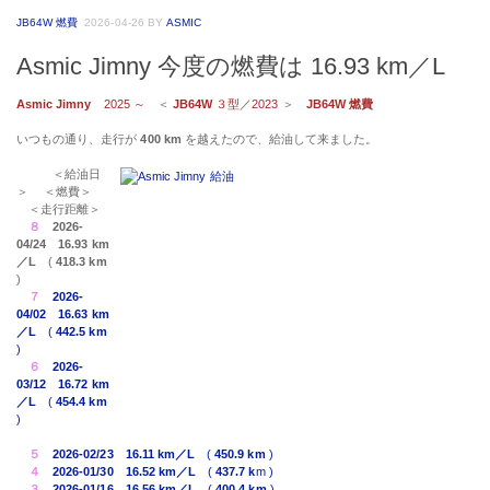
JB64W 燃費
2026-04-26
BY
ASMIC
Asmic Jimny 今度の燃費は 16.93 km／L
Asmic Jimny
2025 ～
＜
JB64W
３型／2023
＞
JB64W 燃費
いつもの通り、走行が
400 km
を越えたので、給油して来ました。
＜給油日
＞ ＜燃費＞
＜走行距離＞
８
2026-
04/24
16.93 km
／L
(
418.3 km
)
７
2026-
04/02
16.63 km
／L
(
442.5 km
)
６
2026-
03/12
16.72 km
／L
(
454.4 km
)
５
2026-02/23
16.11 km／L
(
450.9 km
)
４
2026-01/30
16.52 km／L
(
437.7 k
m )
３
2026-01/16
16.56 km／L
(
400.4 km
)