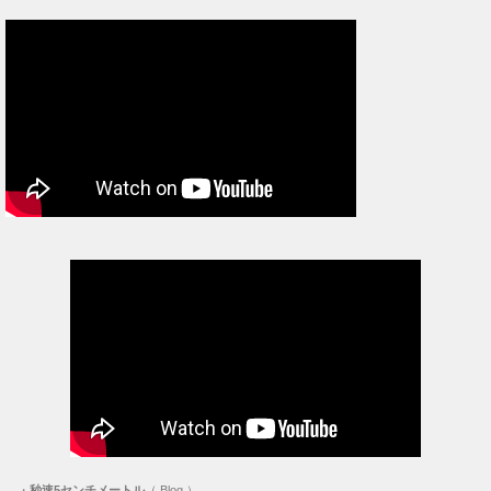
・
秒速5センチメートル
（ Blog ）