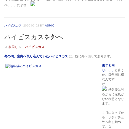
べ、、、だよね。
ハイビスカス
2026-05-02
BY
ASMIC
ハイビスカスを外へ
＜
家周り
＞
ハイビスカス
冬の間、室内へ取り込んでいたハイビスカス
は、既に外へ出してあります。
去年と同
じ、、、
と言う
か、毎年同じ様
なんです
が、
越冬後は見
るからに元気が
ない状態となり
ます。
４月に入ってか
ら、ボチボチと
外へ出し始め
て、な、