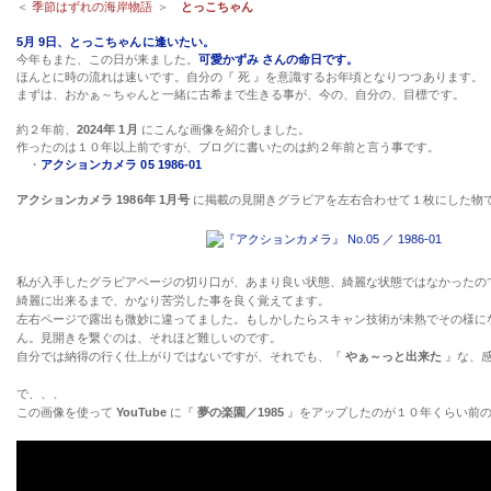
＜
季節はずれの海岸物語
＞
とっこちゃん
5月 9日、とっこちゃんに逢いたい。
今年もまた、この日が来ました。
可愛かずみ さんの命日です。
ほんとに時の流れは速いです。自分の『 死 』を意識するお年頃となりつつあります。
まずは、おかぁ～ちゃんと一緒に古希まで生きる事が、今の、自分の、目標です。
約２年前、
2024年 1月
にこんな画像を紹介しました。
作ったのは１０年以上前ですが、ブログに書いたのは約２年前と言う事です。
・
アクションカメラ 05 1986-01
アクションカメラ 1986年 1月号
に掲載の見開きグラビアを左右合わせて１枚にした物
私が入手したグラビアページの切り口が、あまり良い状態、綺麗な状態ではなかった
綺麗に出来るまで、かなり苦労した事を良く覚えてます。
左右ページで露出も微妙に違ってました。もしかしたらスキャン技術が未熟でその様に
ん。見開きを繋ぐのは、それほど難しいのです。
自分では納得の行く仕上がりではないですが、それでも、『
やぁ～っと出来た
』な、
で、、、
この画像を使って
YouTube
に『
夢の楽園／1985
』をアップしたのが１０年くらい前