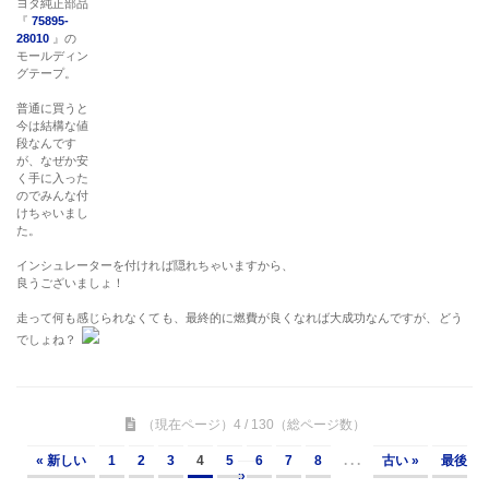
ヨタ純正部品
『
75895-
28010
』の
モールディン
グテープ。
普通に買うと
今は結構な値
段なんです
が、なぜか安
く手に入った
のでみんな付
けちゃいまし
た。
インシュレーターを付ければ隠れちゃいますから、
良うございましょ！
走って何も感じられなくても、最終的に燃費が良くなれば大成功なんですが、どう
でしょね？
（現在ページ）4 / 130（総ページ数）
« 新しい
1
2
3
4
5
6
7
8
. . .
古い »
最後
»