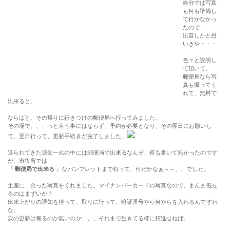
自分では写真
も何も準備し
て行かなかっ
たので、
出直しかと思
いきや・・・
色々と説明し
て頂いて、
郵便局なら写
真も撮ってく
れて、無料で
出来ると。
ならばと、その帰りに行きつけの郵便局へ行ってみました。
その場で、、、っと言う事にはならず、予約が必要となり、その翌日にお願いし
て、翌日行って、更新手続きが完了しました。
送られてきた通知一式の中には郵便局で出来るなんぞ、何も書いて無かったのです
が、市役所では
『
郵便局で出来る
』なパンフレットまで有って、何だかなぁ～～、、でした。
土産に、余った写真をくれました。マイナンバーカードの写真なので、まんま載せ
るのはまずいか？
出来上がりの通知を待って、取りに行って、暗証番号やら何やらを入れるんですわ
な。
次の更新は有るのか無いのか、、、それまで生きてる様に精進せねば。