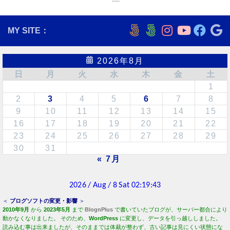
MY SITE：
2026年8月
日
月
火
水
木
金
土
1
2
3
4
5
6
7
8
9
10
11
12
13
14
15
16
17
18
19
20
21
22
23
24
25
26
27
28
29
30
31
« 7月
＜
ブログソフトの変更・影響
＞
2010年9月
から
2023年5月
まで
BlognPlus
で書いていたブログが、サーバー都合により
動かなくなりました。 そのため、
WordPress
に変更し、データを引っ越ししました。
読み込む事は出来ましたが、そのままでは体裁が整わず、古い記事は見にくい状態にな