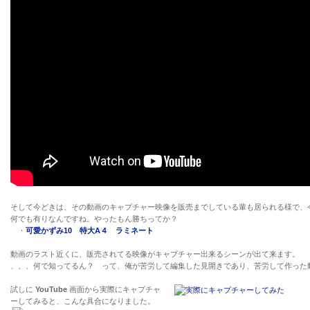
そして今どきは、その動画のキャプチャー映像を販売までしている輩も居られる様で
何でも有りなんですね。やったもん勝ちってか？
・
可愛かずみ10 特大A４ ラミネート
動画のラスト近くに、販売されてる映像がキャプチャー出来るシーンが出て来ます。
、、、何で知ってるん？ って、俺が苦労して編集した見開きであり、苦労して作った
試しに
YouTube
画面から実際にキャプチャ
ーしてみると、こんな具合になりました。