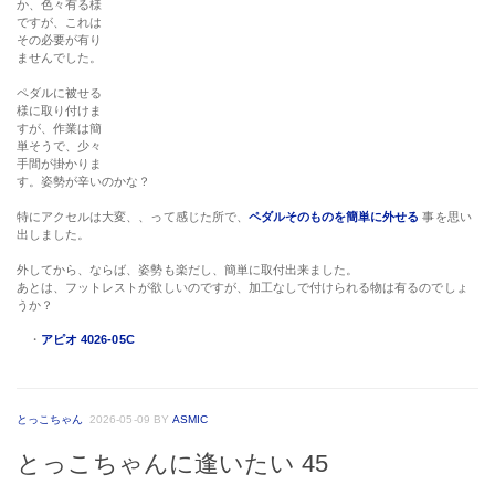
か、色々有る様
ですが、これは
その必要が有り
ませんでした。
ペダルに被せる
様に取り付けま
すが、作業は簡
単そうで、少々
手間が掛かりま
す。姿勢が辛いのかな？
特にアクセルは大変、、って感じた所で、
ペダルそのものを簡単に外せる
事を思い
出しました。
外してから、ならば、姿勢も楽だし、簡単に取付出来ました。
あとは、フットレストが欲しいのですが、加工なしで付けられる物は有るのでしょ
うか？
・
アピオ 4026-05C
とっこちゃん
2026-05-09
BY
ASMIC
とっこちゃんに逢いたい 45