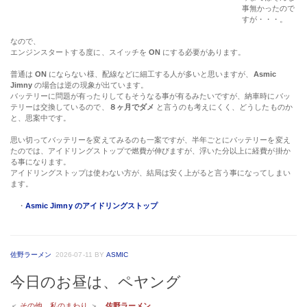
事無かったので
すが・・・。
なので、
エンジンスタートする度に、スイッチを
ON
にする必要があります。
普通は
ON
にならない様、配線などに細工する人が多いと思いますが、
Asmic
Jimny
の場合は逆の現象が出ています。
バッテリーに問題が有ったりしてもそうなる事が有るみたいですが、納車時にバッ
テリーは交換しているので、
８ヶ月でダメ
と言うのも考えにくく、どうしたものか
と、思案中です。
思い切ってバッテリーを変えてみるのも一案ですが、半年ごとにバッテリーを変え
たのでは、アイドリングストップで燃費が伸びますが、浮いた分以上に経費が掛か
る事になります。
アイドリングストップは使わない方が、結局は安く上がると言う事になってしまい
ます。
・
Asmic Jimny のアイドリングストップ
佐野ラーメン
2026-07-11
BY
ASMIC
今日のお昼は、ペヤング
＜
その他、私のまわり
＞
佐野ラーメン