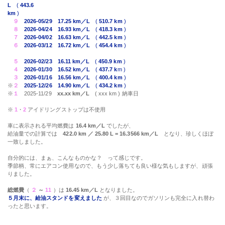
L
(
443.6
km
)
９
2026-05/29
17.25 km／L
(
510.7 km
)
８
2026-04/24
16.93 km／L
(
418.3 km
)
７
2026-04/02
16.63 km／L
(
442.5 km
)
６
2026-03/12
16.72 km／L
(
454.4 km
)
５
2026-02/23
16.11 km／L
(
450.9 km
)
４
2026-01/30
16.52 km／L
(
437.7 k
m )
３
2026-01/16
16.56 km／L
(
400.4 km
)
※
２
2025-12/26
14.90 km／L
(
434.2 km
)
※
１
2025-11/29
xx.xx km／L
( xxx km ) 納車日
※
1
・
2
アイドリングストップは不使用
車に表示される平均燃費は
16.4 km／L
でしたが、
給油量での計算では
422.0 km ／ 25.80 L = 16.3566 km／L
となり、珍しくほぼ
一致しました。
自分的には、まぁ、こんなものかな？ って感じです。
季節柄、常にエアコン使用なので、もう少し落ちても良い様な気もしますが、頑張
りました。
総燃費
（
２
～
11
）は
16.45 km／L
となりました。
５月末に、給油スタンドを変えました
が、３回目なのでガソリンも完全に入れ替わ
ったと思います。