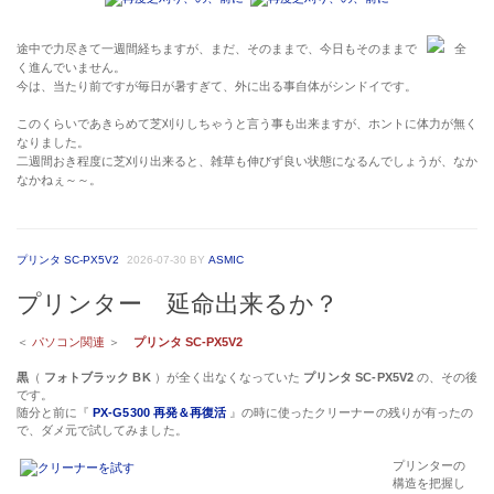
途中で力尽きて一週間経ちますが、まだ、そのままで、今日もそのままで
全
く進んでいません。
今は、当たり前ですが毎日が暑すぎて、外に出る事自体がシンドイです。
このくらいであきらめて芝刈りしちゃうと言う事も出来ますが、ホントに体力が無く
なりました。
二週間おき程度に芝刈り出来ると、雑草も伸びず良い状態になるんでしょうが、なか
なかねぇ～～。
プリンタ SC-PX5V2
2026-07-30
BY
ASMIC
プリンター 延命出来るか？
＜
パソコン関連
＞
プリンタ SC-PX5V2
黒
（
フォトブラック BK
）が全く出なくなっていた
プリンタ SC-PX5V2
の、その後
です。
随分と前に『
PX-G5300 再発＆再復活
』の時に使ったクリーナーの残りが有ったの
で、ダメ元で試してみました。
プリンターの
構造を把握し