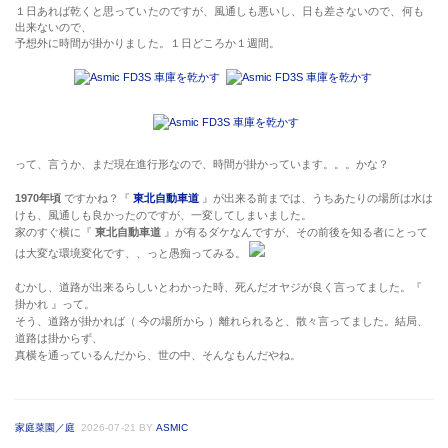
１日あれば乾くと思っていたのですが、風通しも悪いし、日も差さないので、何も
出来ないので、
予想外に時間が掛かりました。１日どころか１週間。
って、言うか、まだ現在進行形なので、時間が掛かっています。。。かな？
1970年頃
ですかね？『
東北自動車道
』が出来る前までは、うちあたりの場所は水は
けも、風通しも良かったのですが、一変してしまいました。
家のすぐ横に『
東北自動車道
』が有るダケなんですが、その前後を知る者にとって
は大変な環境変化です、、っと愚痴ってみる。
むかし、道路が出来るらしいとわかった時、死んだオヤジが良く言ってました。『
掛かれ 』って。
そう、道路が掛かれば（ 今の場所から ）離れられると、散々言ってました。結局、
道路は掛からず、
真横を通っているんだから、世の中、そんなもんだやね。
家庭菜園／庭
2026-07-21
BY
ASMIC