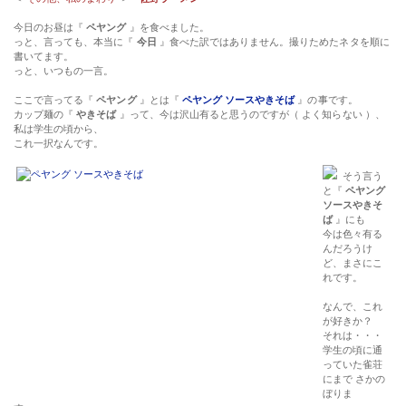
今日のお昼は『
ペヤング
』を食べました。
っと、言っても、本当に『
今日
』食べた訳ではありません。撮りためたネタを順に
書いてます。
っと、いつもの一言。
ここで言ってる『
ペヤング
』とは『
ペヤング ソースやきそば
』の事です。
カップ麺の『
やきそば
』って、今は沢山有ると思うのですが（ よく知らない ）、
私は学生の頃から、
これ一択なんです。
そう言う
と『
ペヤング
ソースやきそ
ば
』にも
今は色々有る
んだろうけ
ど、まさにこ
れです。
なんで、これ
が好きか？
それは・・・
学生の頃に通
っていた雀荘
にまで さかの
ぼりま