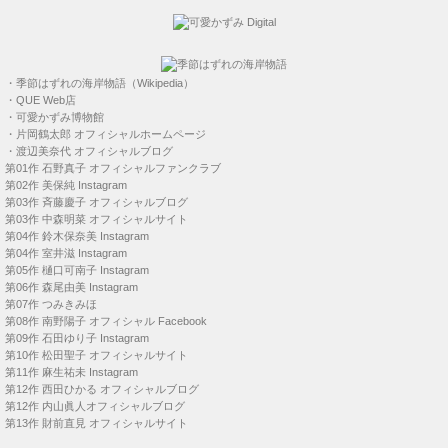
・
季節はずれの海岸物語（Wikipedia）
・
QUE Web店
・
可愛かずみ博物館
・
片岡鶴太郎 オフィシャルホームページ
・
渡辺美奈代 オフィシャルブログ
第01作
石野真子 オフィシャルファンクラブ
第02作
美保純 Instagram
第03作
斉藤慶子 オフィシャルブログ
第03作
中森明菜 オフィシャルサイト
第04作
鈴木保奈美 Instagram
第04作
室井滋 Instagram
第05作
樋口可南子 Instagram
第06作
森尾由美 Instagram
第07作
つみきみほ
第08作
南野陽子 オフィシャル Facebook
第09作
石田ゆり子 Instagram
第10作
松田聖子 オフィシャルサイト
第11作
麻生祐未 Instagram
第12作
西田ひかる オフィシャルブログ
第12作
内山眞人オフィシャルブログ
第13作
財前直見 オフィシャルサイト