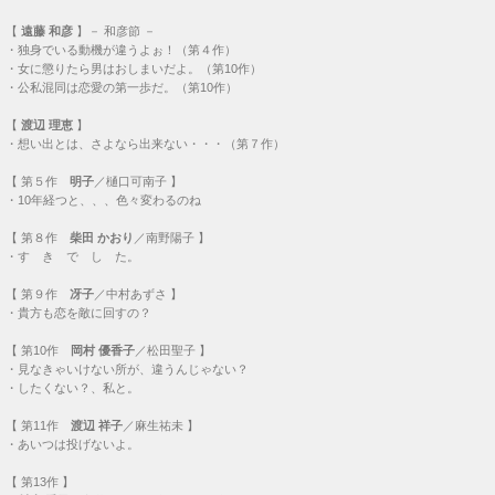
【
遠藤 和彦
】－ 和彦節 －
・
独身でいる動機が違うよぉ！（第４作）
・
女に懲りたら男はおしまいだよ。（第10作）
・
公私混同は恋愛の第一歩だ。（第10作）
【
渡辺 理恵
】
・
想い出とは、さよなら出来ない・・・（第７作）
【
第５作
明子
／樋口可南子 】
・
10年経つと、、、色々変わるのね
【
第８作
柴田 かおり
／南野陽子 】
・
す き で し た。
【
第９作
冴子
／中村あずさ 】
・
貴方も恋を敵に回すの？
【
第10作
岡村 優香子
／松田聖子 】
・
見なきゃいけない所が、違うんじゃない？
・
したくない？、私と。
【
第11作
渡辺 祥子
／麻生祐未 】
・
あいつは投げないよ。
【
第13作
】