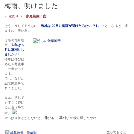
梅雨、明けました
＜
家周り
＞
家庭菜園／庭
そうこうしてるうちに、
当地は 20日に梅雨が明けたみたいです。
っと、なると、来
ますね、辛い夏。
うちの雑草地
帯、
去年は６
月に草刈りし
ました
が、
今年は伸び始
めた４月後半
に一度やって
ます。
でも、なぜか
記念撮影を忘
れてました。
まぁ、それで
もすぐに伸び
ると言う事で
す。
やっぱり何とかしないと、
伸びる － 草刈り
の繰り返しだやね。
放っておくと