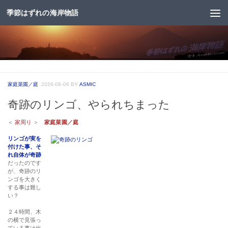
季節はずれの海岸物語
コンテンツへスキップ
家庭菜園／庭
2026-08-06
BY
ASMIC
奇跡のリンゴ、やられちまった
＜
家周り
＞
家庭菜園／庭
リンゴが実を
付けた事、そ
れ自体が奇跡
だったのです
が、奇跡のリ
ンゴを大きく
する事は難し
い？
２４時間、木
の横で見張っ