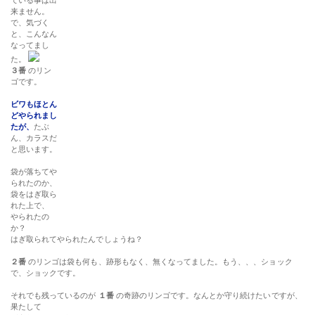
ている事は出
来ません。
で、気づく
と、こんなん
なってまし
た。
３番
のリン
ゴです。
ビワもほとん
どやられまし
たが、
たぶ
ん、カラスだ
と思います。
袋が落ちてや
られたのか、
袋をはぎ取ら
れた上で、
やられたの
か？
はぎ取られてやられたんでしょうね？
２番
のリンゴは袋も何も、跡形もなく、無くなってました。もう、、、ショック
で、ショックです。
それでも残っているのが
１番
の奇跡のリンゴです。なんとか守り続けたいですが、
果たして