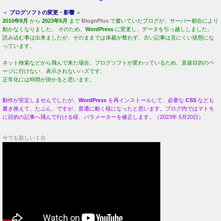
＜
ブログソフトの変更・影響
＞
2010年9月
から
2023年5月
まで
BlognPlus
で書いていたブログが、サーバー都合により
動かなくなりました。 そのため、
WordPress
に変更し、データを引っ越ししました。
読み込む事は出来ましたが、そのままでは体裁が整わず、古い記事は見にくい状態にな
っています。
ネット検索などから飛んで来た場合、ブログソフトが変わっているため、直接目的のペ
ージに行けない、表示されないハズです。
正常化には時間が掛かると思います。
動作が安定しませんでしたが、
WordPress
を再インストールして、必要な
CSS
なども
書き換えて、たぶん、ですが、普通に動く様になったと思います。ブログ内ではマトモ
に目的の記事へ飛んで行ける様、パラメーターを修正します。（2023年 5月20日）
今でも欲しい１台