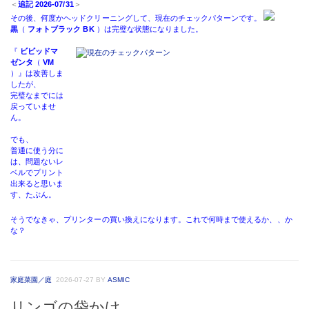
＜
追記 2026-07/31
＞
その後、何度かヘッドクリーニングして、現在のチェックパターンです。
黒
（
フォトブラック BK
）は完璧な状態になりました。
『
ビビッドマ
ゼンタ
（
VM
）』は改善しま
したが、
完璧なまでには
戻っていませ
ん。
でも、
普通に使う分に
は、問題ないレ
ベルでプリント
出来ると思いま
す、たぶん。
そうでなきゃ、プリンターの買い換えになります。これで何時まで使えるか、、か
な？
家庭菜園／庭
2026-07-27
BY
ASMIC
リンゴの袋かけ