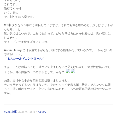
ず選んだのが
これです。
磁石でくっ付
いているの
で、剥がすのも楽です。
MT車
ダケを５０年近く運転していますが、それでも気を緩めると、少しばかり下が
ったり、、は、
無い訳ではないので。これでもかって、ぴったり後ろに付かれるのは、良い感じは
しません。
サイドブレーキ使えば良いのにね。
Asmic Jimny
には坂道で下がらない様にする機能が付いているので、下がらないの
ですが・・・。
（
ヒルホールドコントロール
）
まぁ、こんなの貼っても、近づいて止まらないと見えないから、速効性は無いでし
ょうが、自己防衛の一つの手段として、かな？
勿論、走行中も十分な車間距離は取りましょうね。
チンタラ走ってるつもりはないが、やたらツツイテ来る輩も居る。そんなヤツに限
って山道で離れてやると、付いて来ないんだわ。こっちは正真正銘な軽カーなんで
すが。。。
FD3S 車庫
2026-07-18
BY
ASMIC