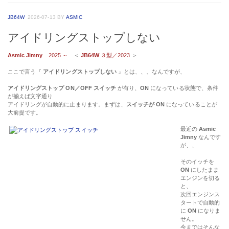
JB64W
2026-07-13
BY
ASMIC
アイドリングストップしない
Asmic Jimny
2025 ～
＜
JB64W
３型／2023
＞
ここで言う『
アイドリングストップしない
』とは、、、なんですが、
アイドリングストップ ON／OFF スイッチ
が有り、
ON
になっている状態で、条件
が揃えば文字通り
アイドリングが自動的に止まります。まずは、
スイッチが ON
になっていることが
大前提です。
最近の
Asmic
Jimny
なんです
が、、
そのイッチを
ON
にしたまま
エンジンを切る
と、
次回エンジンス
タートで自動的
に
ON
になりま
せん。
今まではそんな