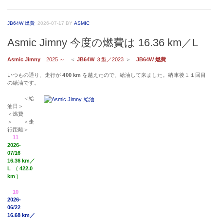
JB64W 燃費
2026-07-17
BY
ASMIC
Asmic Jimny 今度の燃費は 16.36 km／L
Asmic Jimny
2025 ～
＜
JB64W
３型／2023
＞
JB64W 燃費
いつもの通り、走行が
400 km
を越えたので、給油して来ました。納車後１１回目
の給油です。
＜給
油日＞
＜燃費
＞ ＜走
行距離＞
11
2026-
07/16
16.36 km／
L
(
422.0
km
)
10
2026-
06/22
16.68 km／