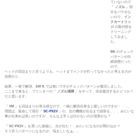
ていないので
『
ノズル
』部
分をバラせな
いので、
イン
クカートリッ
ジ
の取付部を
クリーニング
してみまし
た。
BK
のチェック
パターンが白
紙状態だった
ので、
ヘッドの目詰まりと言うよりも、ヘッドまでインクが行ってなかったと考えるのが
自然かと。
結果、一発で解消、
100％
では無いですがチェックパターンが復活しました。
ここまで来ると、プリンターの『
ノズル清掃
』をやって、完全復活するかどうか？
だと思います。
『
VM
』も目詰まりが有る様なので、一緒に解決出来ると嬉しいのですが・・・。
理想は、延命して現行『
SC-PX1V
』の、次の機種が出るまで頑張る、、、みたいな
事が出来れば良いのですが、そんな上手くは行かないのが現実かな？
『
SC-PX1V
』を買った途端に、次が出た！ みたいになるのが関の山か？
そう言うパターンになるのか、悩ましいなぁ。。