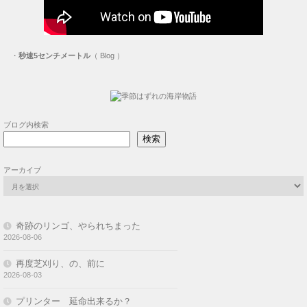
・
秒速5センチメートル
（ Blog ）
ブログ内検索
検索
アーカイブ
奇跡のリンゴ、やられちまった
2026-08-06
再度芝刈り、の、前に
2026-08-03
プリンター 延命出来るか？