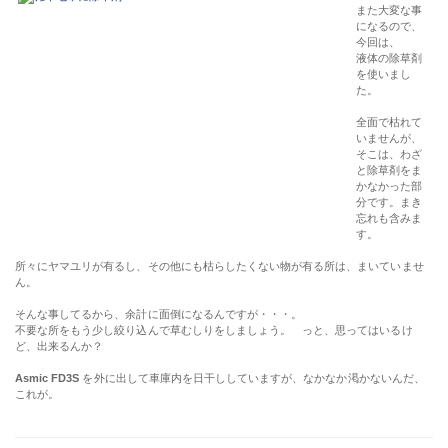
また大変な事
になるので、
今回は、
液体の除草剤
を使いまし
た。
全面で枯れて
いませんが、
そこは、わざ
と除草剤をま
かなかった部
分です。まき
忘れも含みま
す。
所々にヤマユリが有るし、その他にも枯らしたくない物が有る所は、まいていませ
ん。
そんな事してるから、余計に面倒になるんですが・・・。
不要な所をもう少し絞り込んで草むしりをしましょう。 っと、思ってはいるけ
ど、出来るんか？
Asmic FD3S
を外に出して車庫内を日干ししていますが、なかなか渇かないんだ、
これが。