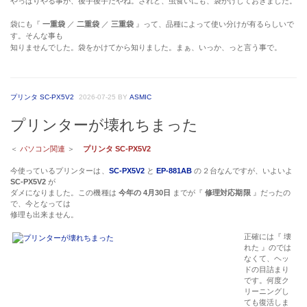
やっぱりやる事が、後手後手だやね。されど、虫食いにも、袋かけしておきました。
袋にも『
一重袋
／
二重袋
／
三重袋
』って、品種によって使い分けが有るらしいで
す。そんな事も
知りませんでした。袋をかけてから知りました。まぁ、いっか、っと言う事で。
プリンタ SC-PX5V2
2026-07-25
BY
ASMIC
プリンターが壊れちまった
＜
パソコン関連
＞
プリンタ SC-PX5V2
今使っているプリンターは、
SC-PX5V2
と
EP-881AB
の２台なんですが、いよいよ
SC-PX5V2
が
ダメになりました。この機種は
今年の 4月30日
までが『
修理対応期限
』だったの
で、今となっては
修理も出来ません。
正確には『 壊
れた 』のでは
なくて、ヘッ
ドの目詰まり
です。何度ク
リーニングし
ても復活しま