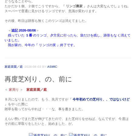
どうなることやら。
たかだか１個、２個でこうですから、『
リンゴ農家
』さんは大変なんでしょうね。
スーパーで普通に見かけるリンゴですが、意識が変わります。
その後、昨日は跡形も無くこのリンゴは消えてました。
＜
追記 2026-08/06
＞
残っていた
１番
のリンゴ、夕方見に行ったら、袋だけを残し、跡形もなく消えて
いました。
我が家の、今年の『 リンゴの実 』終了です。
家庭菜園／庭
2026-08-03
BY
ASMIC
再度芝刈り、の、前に
＜
家周り
＞
家庭菜園／庭
８月になりましたので、もう、先月ですが『
今年初めての芝刈り、、ではないけど
』をやった際に
雑草を取ってからやれば・・・な、事を書きました。
えらい勢いでまた芝が伸びてきたので、また芝刈りをせねば、なんですが、今度は
その前に草取りをしたいと、始めました、が。