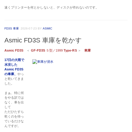
速くプリンターを何とかしないと、ディスクが作れないのです。
FD3S 車庫
2026-07-23
BY
ASMIC
Asmic FD3S 車庫を乾かす
Asmic FD3S
＜
GF-FD3S
５型／1999
Type-RS
＞
車庫
17日の大雨で
水没した
Asmic FD3S
の車庫、
やっ
と乾いてきま
した。
まぁ、特に何
をやる訳では
なく、車を出
して
ただひたすら
乾くのを待っ
ているだけな
んですが。