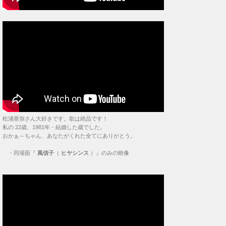
松浦亜弥さん大好きです。歌は絶品です！
私の 22歳、1981年・結婚した歳でした。
おかぁ～ちゃん、あなたがくれた全てにありがとう。
・
同場面『
風信子
（
ヒヤシンス
）』のみの映像