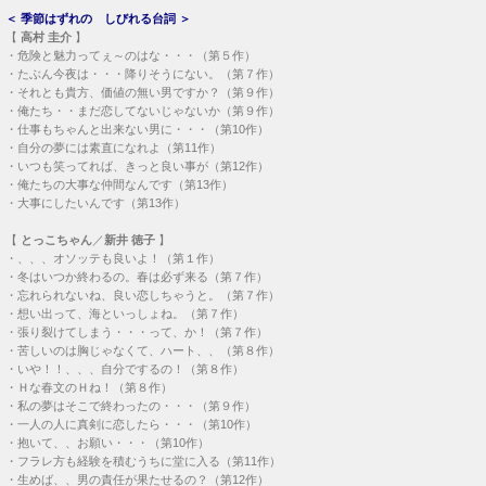
＜
季節はずれの しびれる台詞
＞
【
高村 圭介
】
・
危険と魅力ってぇ～のはな・・・（第５作）
・
たぶん今夜は・・・降りそうにない。（第７作）
・
それとも貴方、価値の無い男ですか？（第９作）
・
俺たち・・まだ恋してないじゃないか（第９作）
・
仕事もちゃんと出来ない男に・・・（第10作）
・
自分の夢には素直になれよ（第11作）
・
いつも笑ってれば、きっと良い事が（第12作）
・
俺たちの大事な仲間なんです（第13作）
・
大事にしたいんです（第13作）
【
とっこちゃん
／
新井 徳子
】
・
、、、オソッテも良いよ！（第１作）
・
冬はいつか終わるの。春は必ず来る（第７作）
・
忘れられないね、良い恋しちゃうと。（第７作）
・
想い出って、海といっしょね。（第７作）
・
張り裂けてしまう・・・って、か！（第７作）
・
苦しいのは胸じゃなくて、ハート、、（第８作）
・
いや！！、、、自分でするの！（第８作）
・
Ｈな春文のＨね！（第８作）
・
私の夢はそこで終わったの・・・（第９作）
・
一人の人に真剣に恋したら・・・（第10作）
・
抱いて、、お願い・・・（第10作）
・
フラレ方も経験を積むうちに堂に入る（第11作）
・
生めば、、男の責任が果たせるの？（第12作）