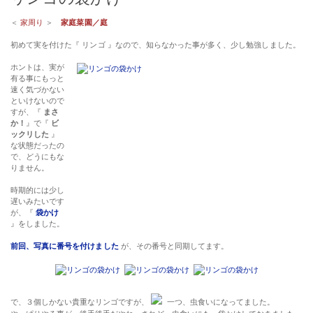
＜
家周り
＞
家庭菜園／庭
初めて実を付けた『 リンゴ 』なので、知らなかった事が多く、少し勉強しました。
ホントは、実が
有る事にもっと
速く気づかない
といけないので
すが、『
まさ
か！
』で『
ビ
ックリした
』
な状態だったの
で、どうにもな
りません。
時期的には少し
遅いみたいです
が、『
袋かけ
』をしました。
前回、写真に番号を付けました
が、その番号と同期してます。
で、３個しかない貴重なリンゴですが、
一つ、虫食いになってました。