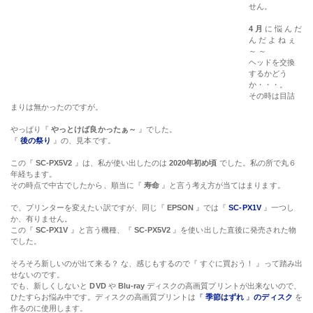
せん。
4 月
に 悩 ん だ
ん だ よ ね ぇ
～ ～
ヘッドを交換
するかどう
か・・・。
その時は目詰
まりは無かったのですが。
やっぱり『
やっとけば良かったぁ～
』でした。
『
後の祭り
』の、見本です。
この『
SC-PX5V2
』は、私が使い出したのは
2020年初め頃
でした。私の所で丸６
年経ちます。
その時点で中古でしたから、順当に『
寿命
』と言う考え方が当てはまります。
で、プリンターを変えたい訳ですが、同じ『
EPSON
』では『
SC-PX1V
』一つし
か、有りません。
この『
SC-PX1V
』と言う機種、『
SC-PX5V2
』を使い出した直後に発売された物
でした。
そろそろ新しいのが出て来る？ な、感じもするので『 すぐに買おう！ 』って踏み出
せないのです。
でも、新しくしないと
DVD
や
Blu-ray
ディスクの高画質プリントが出来ないので、
ひたすらお悩み中です。ディスクの高画質プリントは
『
季節はずれ
』
のディスク
を
作るのに使用します。