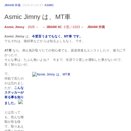
JB64W 外装
2026-07-20
BY
ASMIC
Asmic Jimny は、MT車
Asmic Jimny
2025 ～
＜
JB64W XC
３型／2023
＞
JB64W 外装
Asmic Jimny
は、
今更言うまでもなく、MT車 です。
でもそれは、後続車などからは知るよしもなく、です。
AT車
なら、例え免許取りたての初心者でも、坂道発進もエンストしたり、後ろに下
がったり、
そんな事は、たぶん無いよね？ 今まで、生涯で２度しか運転した事がないので、
良く知らないが。
で、
何処で見たの
かは忘れまし
たが、
こんな
ステッカーが
有る事を知り
ました。
とは言って
も、色んな種
類が有る様
で、取りあえ