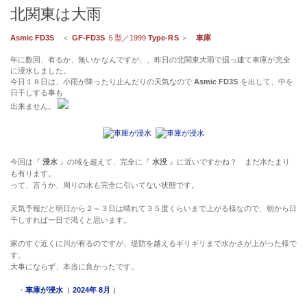
北関東は大雨
Asmic FD3S
＜
GF-FD3S
５型／1999
Type-RS
＞
車庫
年に数回、有るか、無いかなんですが、、昨日の北関東大雨で掘っ建て車庫が完全
に浸水しました。
今日１８日は、小雨が降ったり止んだりの天気なので
Asmic FD3S
を出して、中を
日干しする事も
出来ません。
今回は『
浸水
』の域を超えて、完全に『
水没
』に近いですかね？ まだ水たまり
も有ります。
って、言うか、周りの水も完全に引いてない状態です。
天気予報だと明日から２～３日は晴れて３５度くらいまで上がる様なので、朝から日
干しすれば一日で渇くと思います。
家のすぐ近くに川が有るのですが、堤防を越えるギリギリまで水かさが上がった様で
す。
大事にならず、本当に良かったです。
・
車庫が浸水
（
2024年 8月
）