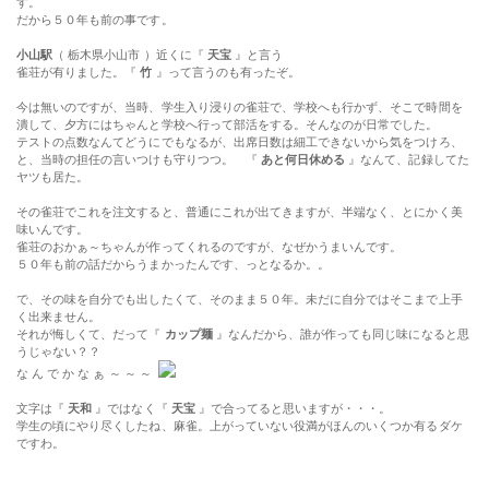
す。
だから５０年も前の事です。
小山駅
（ 栃木県小山市 ）近くに『
天宝
』と言う
雀荘が有りました。『
竹
』って言うのも有ったぞ。
今は無いのですが、当時、学生入り浸りの雀荘で、学校へも行かず、そこで時間を
潰して、夕方にはちゃんと学校へ行って部活をする。そんなのが日常でした。
テストの点数なんてどうにでもなるが、出席日数は細工できないから気をつけろ、
と、当時の担任の言いつけも守りつつ。 『
あと何日休める
』なんて、記録してた
ヤツも居た。
その雀荘でこれを注文すると、普通にこれが出てきますが、半端なく、とにかく美
味いんです。
雀荘のおかぁ～ちゃんが作ってくれるのですが、なぜかうまいんです。
５０年も前の話だからうまかったんです、っとなるか。。
で、その味を自分でも出したくて、そのまま５０年。未だに自分ではそこまで上手
く出来ません。
それが悔しくて、だって『
カップ麺
』なんだから、誰が作っても同じ味になると思
うじゃない？？
な ん で か な ぁ ～ ～ ～
文字は『
天和
』ではなく『
天宝
』で合ってると思いますが・・・。
学生の頃にやり尽くしたね、麻雀。上がっていない役満がほんのいくつか有るダケ
ですわ。