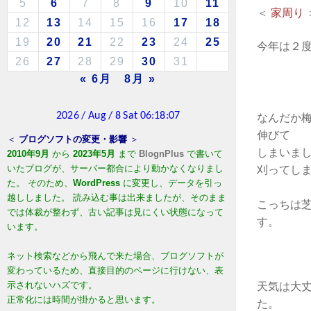
5
6
7
8
9
10
11
＜
家周り
12
13
14
15
16
17
18
19
20
21
22
23
24
25
今年は２
26
27
28
29
30
31
« 6月
8月 »
なんだか
伸びて
＜
ブログソフトの変更・影響
＞
しまいま
2010年9月
から
2023年5月
まで
BlognPlus
で書いて
いたブログが、サーバー都合により動かなくなりまし
刈ってし
た。 そのため、
WordPress
に変更し、データを引っ
越ししました。 読み込む事は出来ましたが、そのまま
こっちは
では体裁が整わず、古い記事は見にくい状態になって
す。
います。
ネット検索などから飛んで来た場合、ブログソフトが
変わっているため、直接目的のページに行けない、表
示されないハズです。
天気は大
正常化には時間が掛かると思います。
た