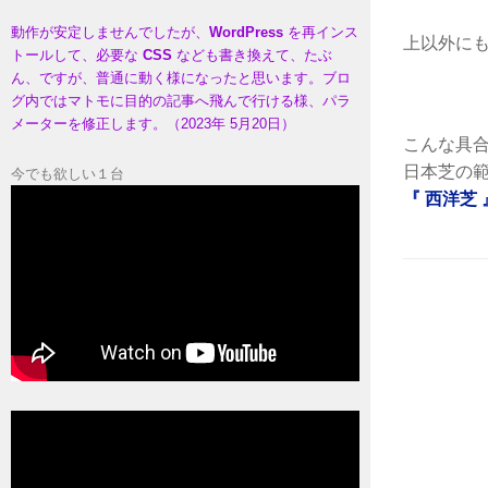
動作が安定しませんでしたが、
WordPress
を再インス
上以外に
トールして、必要な
CSS
なども書き換えて、たぶ
ん、ですが、普通に動く様になったと思います。ブロ
グ内ではマトモに目的の記事へ飛んで行ける様、パラ
メーターを修正します。（2023年 5月20日）
こんな具
日本芝の
今でも欲しい１台
『 西洋芝