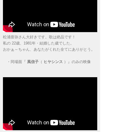
松浦亜弥さん大好きです。歌は絶品です！
私の 22歳、1981年・結婚した歳でした。
おかぁ～ちゃん、あなたがくれた全てにありがとう。
・
同場面『
風信子
（
ヒヤシンス
）』のみの映像