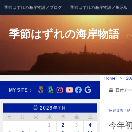
季節はずれの海岸物語／ブログ
季節はずれの海岸物語／掲示板
コンテンツへスキップ
季節はずれの海岸物語
と
Home
>
20
MY SITE：
日付アー
2026年7月
家庭菜園／庭
日
月
火
水
木
金
土
今年
1
2
3
4