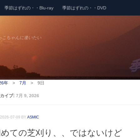
季節はずれの・・Blu-ray
季節はずれの・・DVD
っこちゃんに逢いたい
26年
>
7月
>
9日
カイブ:
7月 9, 2026
2026-07-09
BY
ASMIC
初めての芝刈り、、ではないけど