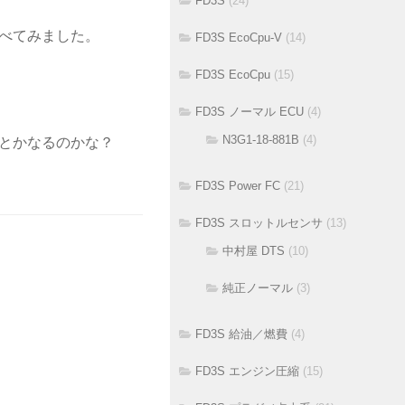
FD3S
(24)
べてみました。
FD3S EcoCpu-V
(14)
FD3S EcoCpu
(15)
FD3S ノーマル ECU
(4)
N3G1-18-881B
(4)
とかなるのかな？
FD3S Power FC
(21)
FD3S スロットルセンサ
(13)
中村屋 DTS
(10)
純正ノーマル
(3)
FD3S 給油／燃費
(4)
FD3S エンジン圧縮
(15)