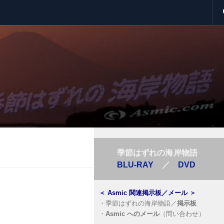
季節はずれの海岸物語
BLU-RAY
／
DVD
＜
Asmic 関連掲示板／メール
＞
・
季節はずれの海岸物語／
掲示板
・
Asmic へのメール
（問い合わせ）