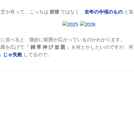
も芝が有って、こっちは
前後
ではなく、
去年の今頃のもの
と並
合に並べると、微妙に範囲が広がっているのがわかります。
範囲を広げて『
雑 草 伸 び 放 題
』を何とかしたいのですが、何
 』じゃ失敗
してるので。