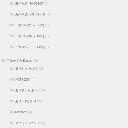
海岸物語 NV-SB900
(3)
海岸物語 BDレコーダ
(3)
一覧 1/3 [01 ～ 05作]
(1)
一覧 2/3 [06 ～ 10作]
(1)
一覧 3/3 [11 ～ 14作]
(1)
可愛かずみ Digital
(98)
振り向き かずみ
(21)
ACTRESS
(4)
週刊プレイボーイ
(3)
週刊平凡パンチ
(2)
Momoco
(3)
アクションカメラ
(5)