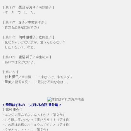
【
第８作
柴田 かおり
／南野陽子 】
・
す き で し た。
【
第９作
冴子
／中村あずさ 】
・
貴方も恋を敵に回すの？
【
第10作
岡村 優香子
／松田聖子 】
・
見なきゃいけない所が、違うんじゃない？
・
したくない？、私と。
【
第11作
渡辺 祥子
／麻生祐未 】
・
あいつは投げないよ。
【
第13作
】
・
村上 愛子
／室井滋・・・
来ないで、来ちゃダメ
・
里美
／ 財前直見・・・
最初が不純な恋は、、
＜
季節はずれの しびれる台詞 番外編
＞
【
高村 圭介
】
・
エンジン積んでないんっすか？（第２作）
・
もう既に笑いたいって事だろう！！（第４作）
・
この度は結構なおキュウスですこと（第４作）
・
くそとっこ・・・！（第７作）