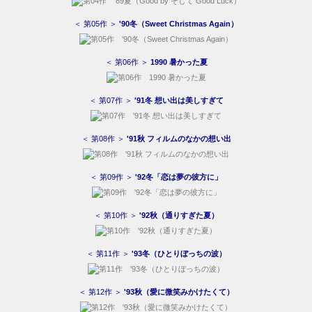
＜ 第05作 ＞
'90冬（Sweet Christmas Again）
＜ 第06作 ＞
1990 暑かった夏
＜ 第07作 ＞
'91冬 想い出は美しすぎて
＜ 第08作 ＞
'91秋 フィルムのなかの想い出
＜ 第09作 ＞
'92冬「恋は夢の彼方に」
＜ 第10作 ＞
'92秋（通りすぎた夏）
＜ 第11作 ＞
'93冬（ひとりぼっちの波）
＜ 第12作 ＞
'93秋（愛に微笑みかけたくて）