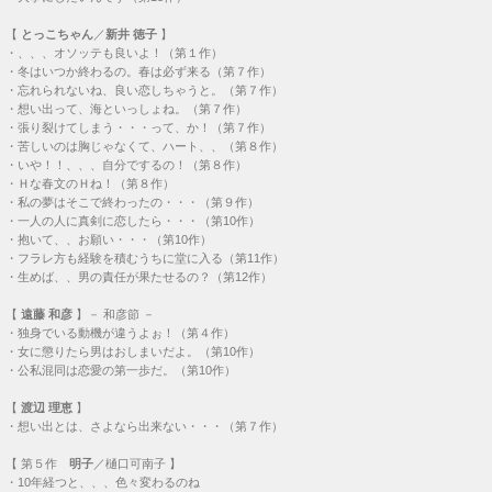
【
とっこちゃん
／
新井 徳子
】
・
、、、オソッテも良いよ！（第１作）
・
冬はいつか終わるの。春は必ず来る（第７作）
・
忘れられないね、良い恋しちゃうと。（第７作）
・
想い出って、海といっしょね。（第７作）
・
張り裂けてしまう・・・って、か！（第７作）
・
苦しいのは胸じゃなくて、ハート、、（第８作）
・
いや！！、、、自分でするの！（第８作）
・
Ｈな春文のＨね！（第８作）
・
私の夢はそこで終わったの・・・（第９作）
・
一人の人に真剣に恋したら・・・（第10作）
・
抱いて、、お願い・・・（第10作）
・
フラレ方も経験を積むうちに堂に入る（第11作）
・
生めば、、男の責任が果たせるの？（第12作）
【
遠藤 和彦
】－ 和彦節 －
・
独身でいる動機が違うよぉ！（第４作）
・
女に懲りたら男はおしまいだよ。（第10作）
・
公私混同は恋愛の第一歩だ。（第10作）
【
渡辺 理恵
】
・
想い出とは、さよなら出来ない・・・（第７作）
【
第５作
明子
／樋口可南子 】
・
10年経つと、、、色々変わるのね