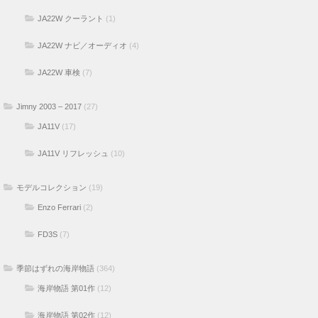
JA22W クーラント
(1)
JA22W ナビ／オーディオ
(4)
JA22W 車検
(7)
Jimny 2003 – 2017
(27)
JA11V
(17)
JA11V リフレッシュ
(10)
モデルコレクション
(19)
Enzo Ferrari
(2)
FD3S
(7)
季節はずれの海岸物語
(364)
海岸物語 第01作
(12)
海岸物語 第02作
(12)