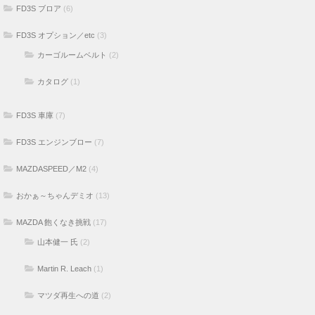
FD3S ブロア
(6)
FD3S オプション／etc
(3)
カーゴルームベルト
(2)
カタログ
(1)
FD3S 車庫
(7)
FD3S エンジンブロー
(7)
MAZDASPEED／M2
(4)
おかぁ～ちゃんデミオ
(13)
MAZDA 飽くなき挑戦
(17)
山本健一 氏
(2)
Martin R. Leach
(1)
マツダ再生への道
(2)