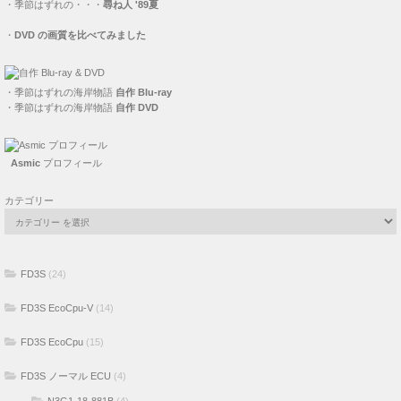
・
季節はずれの・・・
尋ね人 '89夏
・
DVD の画質を比べてみました
・
季節はずれの海岸物語
自作 Blu-ray
・
季節はずれの海岸物語
自作 DVD
Asmic
プロフィール
カテゴリー
FD3S
(24)
FD3S EcoCpu-V
(14)
FD3S EcoCpu
(15)
FD3S ノーマル ECU
(4)