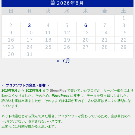
2026年8月
日
月
火
水
木
金
土
1
2
3
4
5
6
7
8
9
10
11
12
13
14
15
16
17
18
19
20
21
22
23
24
25
26
27
28
29
30
31
« 7月
＜
ブログソフトの変更・影響
＞
2010年9月
から
2023年5月
まで
BlognPlus
で書いていたブログが、サーバー都合により
動かなくなりました。 そのため、
WordPress
に変更し、データを引っ越ししました。
読み込む事は出来ましたが、そのままでは体裁が整わず、古い記事は見にくい状態にな
っています。
ネット検索などから飛んで来た場合、ブログソフトが変わっているため、直接目的のペ
ージに行けない、表示されないハズです。
正常化には時間が掛かると思います。