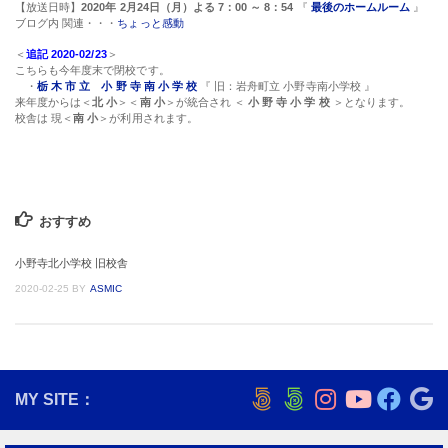
【放送日時】
2020年 2月24日（月）よる 7：00 ～ 8：54
『
最後のホームルーム
』
ブログ内 関連・・・
ちょっと感動
＜
追記 2020-02/23
＞
こちらも今年度末で閉校です。
・
栃 木 市 立 小 野 寺 南 小 学 校
『 旧：岩舟町立 小野寺南小学校 』
来年度からは＜
北 小
＞＜
南 小
＞が統合され ＜
小 野 寺 小 学 校
＞となります。
校舎は 現＜
南 小
＞が利用されます。
おすすめ
小野寺北小学校 旧校舎
2020-02-25
BY
ASMIC
MY SITE：