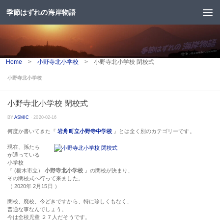
季節はずれの海岸物語
コンテンツへスキップ
Home
>
小野寺北小学校
>
小野寺北小学校 閉校式
小野寺北小学校
小野寺北小学校 閉校式
BY
ASMIC
·
2020-02-16
何度か書いてきた『
岩舟町立小野寺中学校
』とは全く別のカテゴリーです。
現在、孫たち
が通っている
小学校
『 (栃木市立）
小野寺北小学校
』の閉校が決まり、
その閉校式へ行って来ました。
（ 2020年 2月15日 ）
閉校、廃校、今どきですから、特に珍しくもなく、
普通な事なんでしょう。
今は全校児童 ２７人だそうです。