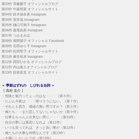
第03作
斉藤慶子 オフィシャルブログ
第03作
中森明菜 オフィシャルサイト
第04作
鈴木保奈美 Instagram
第04作
室井滋 Instagram
第05作
樋口可南子 Instagram
第06作
森尾由美 Instagram
第07作
つみきみほ
第08作
南野陽子 オフィシャル Facebook
第09作
石田ゆり子 Instagram
第10作
松田聖子 オフィシャルサイト
第11作
麻生祐未 Instagram
第12作
西田ひかる オフィシャルブログ
第12作
内山眞人オフィシャルブログ
第13作
財前直見 オフィシャルサイト
＜
季節はずれの しびれる台詞
＞
【
高村 圭介
】
・
危険と魅力ってぇ～のはな・・・（第５作）
・
たぶん今夜は・・・降りそうにない。（第７作）
・
それとも貴方、価値の無い男ですか？（第９作）
・
俺たち・・まだ恋してないじゃないか（第９作）
・
仕事もちゃんと出来ない男に・・・（第10作）
・
自分の夢には素直になれよ（第11作）
・
いつも笑ってれば、きっと良い事が（第12作）
・
俺たちの大事な仲間なんです（第13作）
・
大事にしたいんです（第13作）