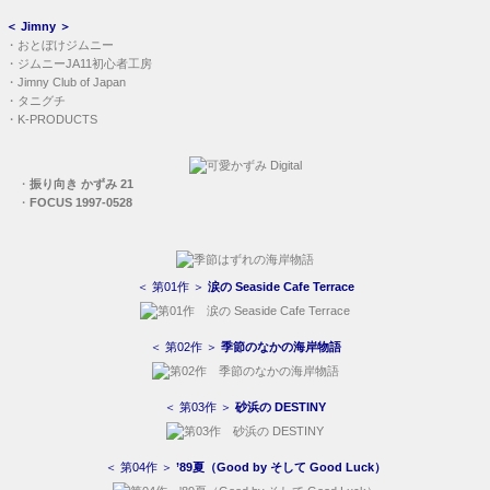
＜
Jimny
＞
・
おとぼけジムニー
・
ジムニーJA11初心者工房
・
Jimny Club of Japan
・
タニグチ
・
K-PRODUCTS
・
振り向き かずみ 21
・
FOCUS 1997-0528
＜ 第01作 ＞
涙の Seaside Cafe Terrace
＜ 第02作 ＞
季節のなかの海岸物語
＜ 第03作 ＞
砂浜の DESTINY
＜ 第04作 ＞
’89夏（Good by そして Good Luck）