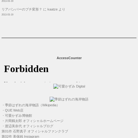
2013-03-19
リアバンパーのプチ変形？
に
kaatze
より
2013-03-19
AccessCounter
・
季節はずれの海岸物語（Wikipedia）
・
QUE Web店
・
可愛かずみ博物館
・
片岡鶴太郎 オフィシャルホームページ
・
渡辺美奈代 オフィシャルブログ
第01作
石野真子 オフィシャルファンクラブ
第02作
美保純 Instagram