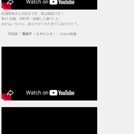
松浦亜弥さん大好きです。歌は絶品です！
私の 22歳、1981年・結婚した歳でした。
おかぁ～ちゃん、あなたがくれた全てにありがとう。
・
同場面『
風信子
（
ヒヤシンス
）』のみの映像