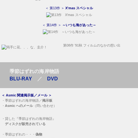
＜ 第13作 ＞
X'mas スペシャル
＜ 第14作 ＞
～いつも海があった～
第08作 ’91秋 フィルムのなかの想い出
季節はずれの海岸物語
BLU-RAY
／
DVD
＜
Asmic 関連掲示板／メール
＞
・
季節はずれの海岸物語／
掲示板
・
Asmic へのメール
（問い合わせ）
・
貸した『季節はずれの海岸物語』
ディスクが販売されている
・
季節はずれの・・・
偽物