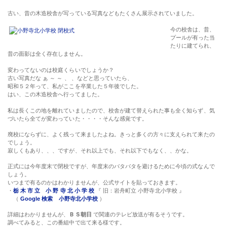
古い、昔の木造校舎が写っている写真などもたくさん展示されていました。
今の校舎は、昔、
プールが有った当
たりに建てられ、
昔の面影は全く存在しません。
変わってないのは校庭くらいでしょうか？
古い写真だな ぁ ～ ～ 、 、などと思っていたら、
昭和５２年って、私がここを卒業した５年後でした。
はい、この木造校舎へ行ってました。
私は長くこの地を離れていましたので、校舎が建て替えられた事も全く知らず、気
づいたら全てが変わっていた・・・・そんな感覚です。
廃校にならずに、よく残って来ましたよね。きっと多くの方々に支えられて来たの
でしょう。
寂しくもあり、、、ですが、それ以上でも、それ以下でもなく、、かな。
正式には今年度末で閉校ですが、年度末のバタバタを避けるために今頃の式なんで
しょう。
いつまで有るのかはわかりませんが、公式サイトを貼っておきます。
・
栃 木 市 立 小 野 寺 北 小 学 校
『 旧：岩舟町立 小野寺北小学校 』
（
Google 検索 小野寺北小学校
）
詳細はわかりませんが、
ＢＳ朝日
で関連のテレビ放送が有るそうです。
調べてみると、この番組中で出て来る様です。