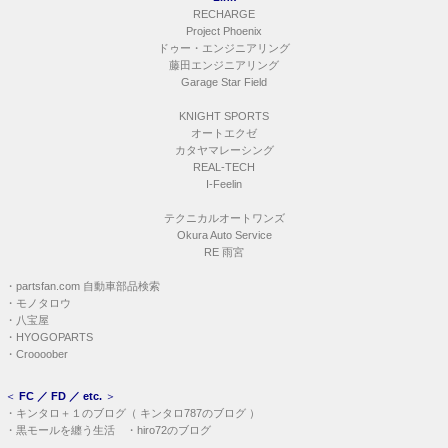
RECHARGE
Project Phoenix
ドゥー・エンジニアリング
藤田エンジニアリング
Garage Star Field
KNIGHT SPORTS
オートエクゼ
カタヤマレーシング
REAL-TECH
I-Feelin
テクニカルオートワンズ
Okura Auto Service
RE 雨宮
・
partsfan.com 自動車部品検索
・
モノタロウ
・
八宝屋
・
HYOGOPARTS
・
Croooober
＜
FC ／ FD ／ etc.
＞
・
キンタロ＋１のブログ
（
キンタロ787のブログ
）
・
黒モールを纏う生活
・
hiro72のブログ