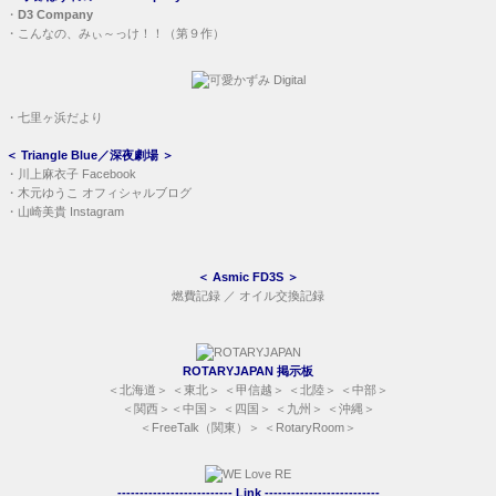
・
D3 Company
・
こんなの、みぃ～っけ！！（第９作）
・
七里ヶ浜だより
＜
Triangle Blue／深夜劇場
＞
・
川上麻衣子 Facebook
・
木元ゆうこ オフィシャルブログ
・
山崎美貴 Instagram
＜
Asmic FD3S
＞
燃費記録
／
オイル交換記録
ROTARYJAPAN 掲示板
＜
北海道
＞ ＜
東北
＞ ＜
甲信越
＞ ＜
北陸
＞ ＜
中部
＞
＜
関西
＞＜
中国
＞ ＜
四国
＞ ＜
九州
＞ ＜
沖縄
＞
＜
FreeTalk（関東）
＞ ＜
RotaryRoom
＞
-------------------------- Link --------------------------