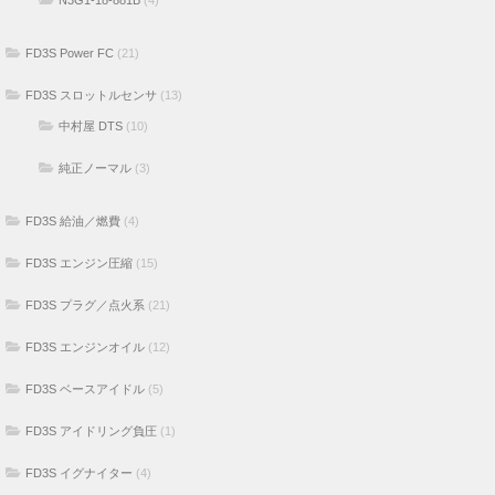
N3G1-18-881B
(4)
FD3S Power FC
(21)
FD3S スロットルセンサ
(13)
中村屋 DTS
(10)
純正ノーマル
(3)
FD3S 給油／燃費
(4)
FD3S エンジン圧縮
(15)
FD3S プラグ／点火系
(21)
FD3S エンジンオイル
(12)
FD3S ベースアイドル
(5)
FD3S アイドリング負圧
(1)
FD3S イグナイター
(4)