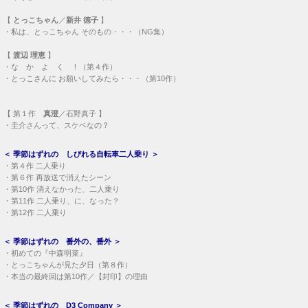
【
とっこちゃん
／
新井 徳子
】
・
私は、とっこちゃん そのもの・・・（NG集）
【
渡辺 理恵
】
・
な か よ く ！（第４作）
・
とっこさんに お願いしてみたら・・・（第10作）
【
第１作
真澄
／石野真子 】
・
圭介さんって、スケベなの？
＜
季節はずれの しびれる自転車二人乗り
＞
・
第４作 二人乗り
・
第６作 再放送で消えたシーン
・
第10作 消えなかった、二人乗り
・
第11作 二人乗り、に、なった？
・
第12作 二人乗り
＜
季節はずれの 番外の、番外
＞
・
初めての『中森明菜』
・
とっこちゃんが見た夕日（第８作）
・
本当の最終回は第10作／【封印】の理由
＜
季節はずれの D3 Company
＞