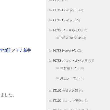
FD3S
(24)
FD3S EcoCpu-V
(14)
FD3S EcoCpu
(15)
FD3S ノーマル ECU
(4)
N3G1-18-881B
(4)
FD3S Power FC
(21)
FD3S スロットルセンサ
(13)
中村屋 DTS
(10)
純正ノーマル
(3)
FD3S 給油／燃費
(4)
えました。
FD3S エンジン圧縮
(15)