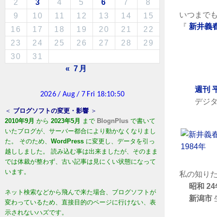
2
3
4
5
6
7
8
いつまで
9
10
11
12
13
14
15
『
新井義
16
17
18
19
20
21
22
23
24
25
26
27
28
29
30
31
« 7月
週刊 
デジタル
＜
ブログソフトの変更・影響
＞
2010年9月
から
2023年5月
まで
BlognPlus
で書いて
いたブログが、サーバー都合により動かなくなりまし
た。 そのため、
WordPress
に変更し、データを引っ
越ししました。 読み込む事は出来ましたが、そのまま
では体裁が整わず、古い記事は見にくい状態になって
います。
私の知り
昭和 2
ネット検索などから飛んで来た場合、ブログソフトが
新潟市
変わっているため、直接目的のページに行けない、表
示されないハズです。