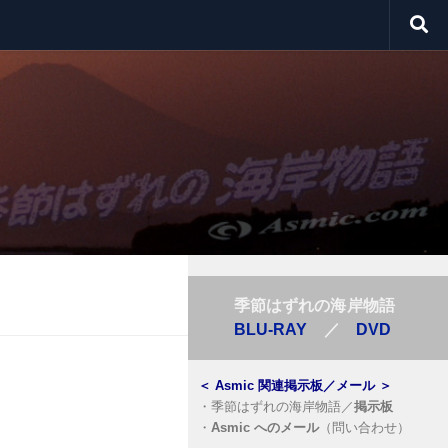
季節はずれの海岸物語
BLU-RAY
／
DVD
＜
Asmic 関連掲示板／メール
＞
・
季節はずれの海岸物語／
掲示板
・
Asmic へのメール
（問い合わせ）