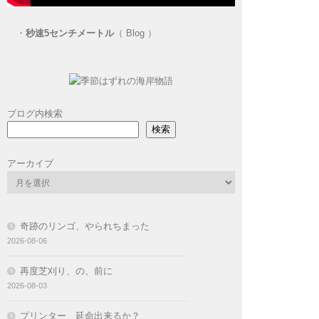
・
秒速5センチメートル
（ Blog ）
ブログ内検索
検索
アーカイブ
奇跡のリンゴ、やられちまった
2026-08-06
再度芝刈り、の、前に
2026-08-03
プリンター 延命出来るか？