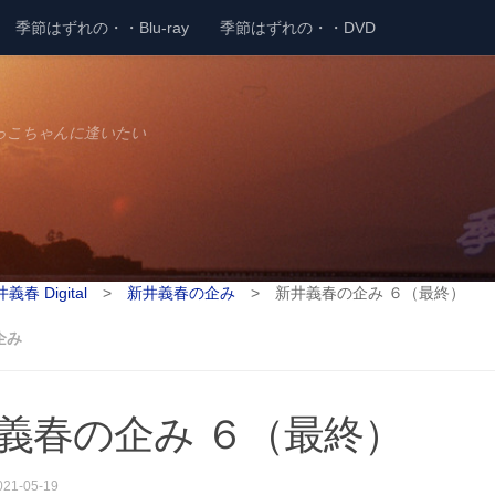
季節はずれの・・Blu-ray
季節はずれの・・DVD
っこちゃんに逢いたい
義春 Digital
>
新井義春の企み
>
新井義春の企み ６（最終）
企み
義春の企み ６（最終）
021-05-19