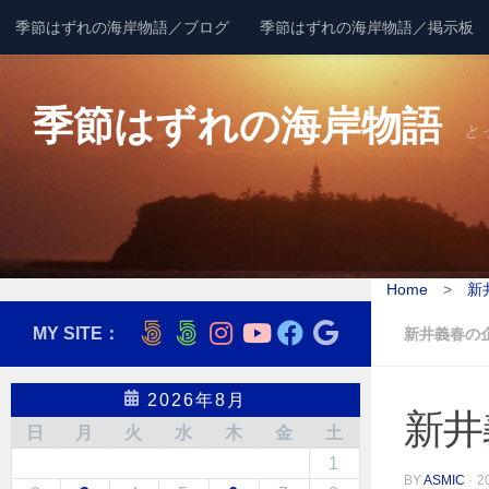
季節はずれの海岸物語／ブログ
季節はずれの海岸物語／掲示板
コンテンツへスキップ
季節はずれの海岸物語
と
Home
>
新井
MY SITE：
新井義春の
2026年8月
新井
日
月
火
水
木
金
土
1
BY
ASMIC
·
2