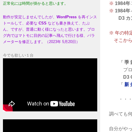
※
1984年
正常化には時間が掛かると思います。
※
1984年
動作が安定しませんでしたが、
WordPress
を再インス
D3 
トールして、必要な
CSS
なども書き換えて、たぶ
ん、ですが、普通に動く様になったと思います。ブロ
※ 年の特
グ内ではマトモに目的の記事へ飛んで行ける様、パラ
そこから
メーターを修正します。（2023年 5月20日）
今でも欲しい１台
『
季 
プロデ
D3 
『
新 
・・・そ
調べても
自分がや