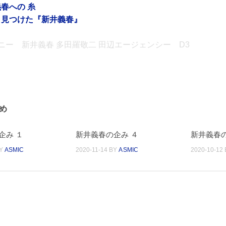
春への 糸
と見つけた『新井義春』
パニー 新井義春 多田羅敬二 田辺エージェンシー D3
め
企み １
新井義春の企み ４
新井義春の
Y
ASMIC
2020-11-14
BY
ASMIC
2020-10-12