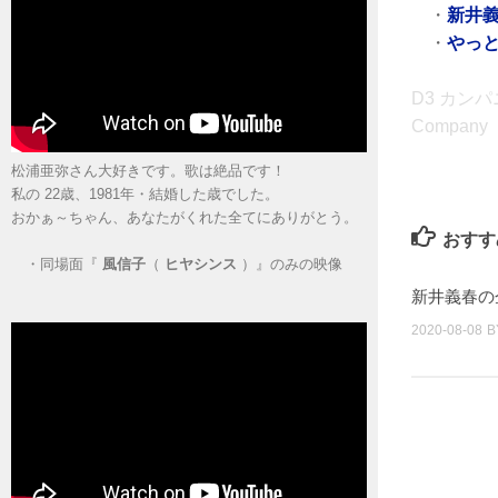
・
新井義
・
やっ
D3 カン
Company
松浦亜弥さん大好きです。歌は絶品です！
私の 22歳、1981年・結婚した歳でした。
おかぁ～ちゃん、あなたがくれた全てにありがとう。
おすす
・
同場面『
風信子
（
ヒヤシンス
）』のみの映像
新井義春の
2020-08-08
B