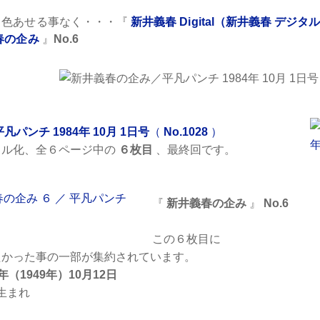
も色あせる事なく・・・『
新井義春 Digital（新井義春 デジタ
春の企み
』
No.6
平凡パンチ 1984年 10月 1日号
（
No.1028
）
化、全６ページ中の
６枚目
、最終回です。
『
新井義春の企み
』
No.6
この６枚目に
たかった事の一部が集約されています。
4年（1949年）10月12日
生まれ