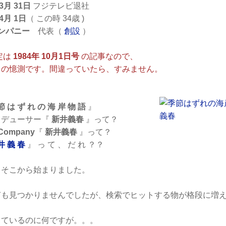
 3月 31日
フジテレビ退社
 4月 1日
（ この時 34歳 )
カンパニー
代表（
創設
）
定は
1984年 10月1日号
の記事なので、
の憶測です。間違っていたら、すみません。
節 は ず れ の 海 岸 物 語
』
ューサー『
新井義春
』って？
Company
『
新井義春
』って？
井 義 春
』 っ て 、 だ れ ？？
こから始まりました。
何も見つかりませんでしたが、検索でヒットする物が格段に増
っているのに何ですが。。。