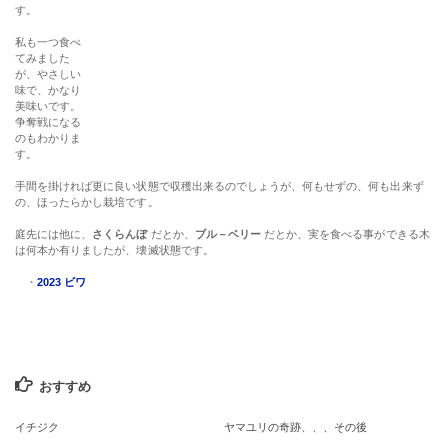
す。
私も一つ食べ
てみました
が、やさしい
味で、かなり
美味いです。
争奪戦になる
のもわかりま
す。
手間を掛ければ更に良い状態で収穫出来るのでしょうが、何もせずの、何も出来ず
の、ほったらかし栽培です。
庭先には他に、
さくらんぼ
だとか、
ブル－ベリー
だとか、実を食べる事ができる木
は何本か有りましたが、壊滅状態です。
・
2023 ビワ
おすすめ
イチジク
ヤマユリの奇跡、、、その後