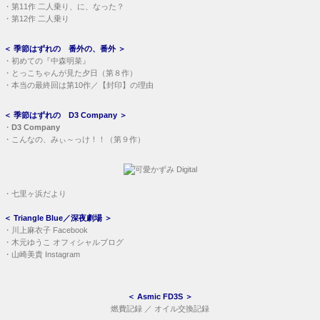
・
第11作 二人乗り、に、なった？
・
第12作 二人乗り
＜
季節はずれの 番外の、番外
＞
・
初めての『中森明菜』
・
とっこちゃんが見た夕日（第８作）
・
本当の最終回は第10作／【封印】の理由
＜
季節はずれの D3 Company
＞
・
D3 Company
・
こんなの、みぃ～っけ！！（第９作）
・
七里ヶ浜だより
＜
Triangle Blue／深夜劇場
＞
・
川上麻衣子 Facebook
・
木元ゆうこ オフィシャルブログ
・
山崎美貴 Instagram
＜
Asmic FD3S
＞
燃費記録
／
オイル交換記録