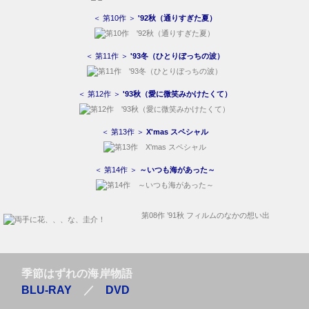
＜ 第10作 ＞
'92秋（通りすぎた夏）
＜ 第11作 ＞
'93冬（ひとりぼっちの波）
＜ 第12作 ＞
'93秋（愛に微笑みかけたくて）
＜ 第13作 ＞
X'mas スペシャル
＜ 第14作 ＞
～いつも海があった～
第08作 ’91秋 フィルムのなかの想い出
季節はずれの海岸物語
BLU-RAY
／
DVD