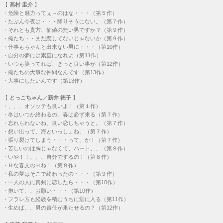
【
高村 圭介
】
・
危険と魅力ってぇ～のはな・・・（第５作）
・
たぶん今夜は・・・降りそうにない。（第７作）
・
それとも貴方、価値の無い男ですか？（第９作）
・
俺たち・・まだ恋してないじゃないか（第９作）
・
仕事もちゃんと出来ない男に・・・（第10作）
・
自分の夢には素直になれよ（第11作）
・
いつも笑ってれば、きっと良い事が（第12作）
・
俺たちの大事な仲間なんです（第13作）
・
大事にしたいんです（第13作）
【
とっこちゃん
／
新井 徳子
】
・
、、、オソッテも良いよ！（第１作）
・
冬はいつか終わるの。春は必ず来る（第７作）
・
忘れられないね、良い恋しちゃうと。（第７作）
・
想い出って、海といっしょね。（第７作）
・
張り裂けてしまう・・・って、か！（第７作）
・
苦しいのは胸じゃなくて、ハート、、（第８作）
・
いや！！、、、自分でするの！（第８作）
・
Ｈな春文のＨね！（第８作）
・
私の夢はそこで終わったの・・・（第９作）
・
一人の人に真剣に恋したら・・・（第10作）
・
抱いて、、お願い・・・（第10作）
・
フラレ方も経験を積むうちに堂に入る（第11作）
・
生めば、、男の責任が果たせるの？（第12作）