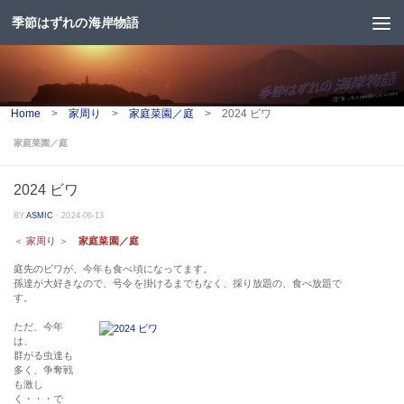
季節はずれの海岸物語
コンテンツへスキップ
Home
>
家周り
>
家庭菜園／庭
>
2024 ビワ
家庭菜園／庭
2024 ビワ
BY
ASMIC
·
2024-06-13
＜
家周り
＞
家庭菜園／庭
庭先のビワが、今年も食べ頃になってます。
孫達が大好きなので、号令を掛けるまでもなく、採り放題の、食べ放題で
す。
ただ、今年
は、
群がる虫達も
多く、争奪戦
も激し
く・・・で