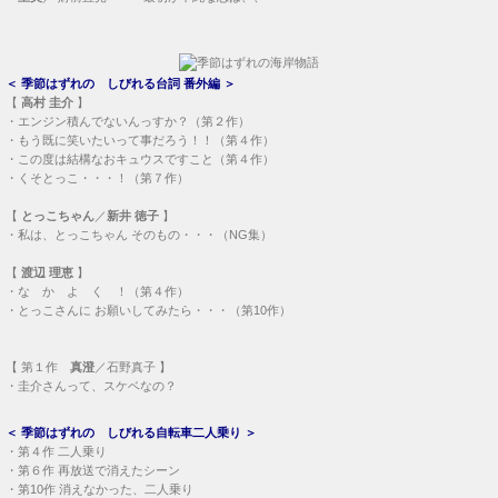
＜
季節はずれの しびれる台詞 番外編
＞
【
高村 圭介
】
・
エンジン積んでないんっすか？（第２作）
・
もう既に笑いたいって事だろう！！（第４作）
・
この度は結構なおキュウスですこと（第４作）
・
くそとっこ・・・！（第７作）
【
とっこちゃん
／
新井 徳子
】
・
私は、とっこちゃん そのもの・・・（NG集）
【
渡辺 理恵
】
・
な か よ く ！（第４作）
・
とっこさんに お願いしてみたら・・・（第10作）
【
第１作
真澄
／石野真子 】
・
圭介さんって、スケベなの？
＜
季節はずれの しびれる自転車二人乗り
＞
・
第４作 二人乗り
・
第６作 再放送で消えたシーン
・
第10作 消えなかった、二人乗り