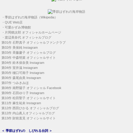
・
季節はずれの海岸物語（Wikipedia）
・
QUE Web店
・
可愛かずみ博物館
・
片岡鶴太郎 オフィシャルホームページ
・
渡辺美奈代 オフィシャルブログ
第01作
石野真子 オフィシャルファンクラブ
第02作
美保純 Instagram
第03作
斉藤慶子 オフィシャルブログ
第03作
中森明菜 オフィシャルサイト
第04作
鈴木保奈美 Instagram
第04作
室井滋 Instagram
第05作
樋口可南子 Instagram
第06作
森尾由美 Instagram
第07作
つみきみほ
第08作
南野陽子 オフィシャル Facebook
第09作
石田ゆり子 Instagram
第10作
松田聖子 オフィシャルサイト
第11作
麻生祐未 Instagram
第12作
西田ひかる オフィシャルブログ
第12作
内山眞人オフィシャルブログ
第13作
財前直見 オフィシャルサイト
＜
季節はずれの しびれる台詞
＞