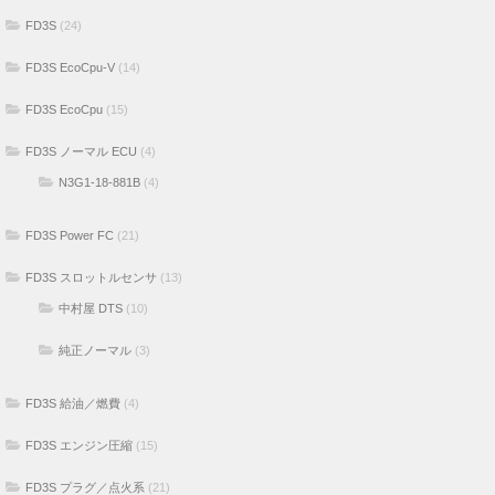
FD3S
(24)
FD3S EcoCpu-V
(14)
FD3S EcoCpu
(15)
FD3S ノーマル ECU
(4)
N3G1-18-881B
(4)
FD3S Power FC
(21)
FD3S スロットルセンサ
(13)
中村屋 DTS
(10)
純正ノーマル
(3)
FD3S 給油／燃費
(4)
FD3S エンジン圧縮
(15)
FD3S プラグ／点火系
(21)