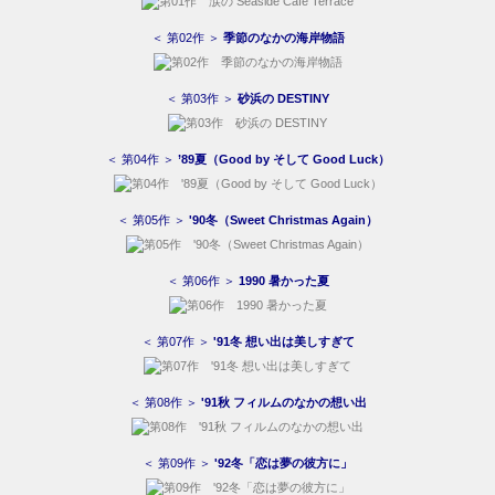
＜ 第02作 ＞
季節のなかの海岸物語
＜ 第03作 ＞
砂浜の DESTINY
＜ 第04作 ＞
’89夏（Good by そして Good Luck）
＜ 第05作 ＞
'90冬（Sweet Christmas Again）
＜ 第06作 ＞
1990 暑かった夏
＜ 第07作 ＞
'91冬 想い出は美しすぎて
＜ 第08作 ＞
'91秋 フィルムのなかの想い出
＜ 第09作 ＞
'92冬「恋は夢の彼方に」