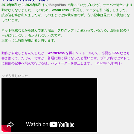
2010年9月
から
2023年5月
まで
BlognPlus
で書いていたブログが、サーバー都合により
動かなくなりました。 そのため、
WordPress
に変更し、データを引っ越ししました。
読み込む事は出来ましたが、そのままでは体裁が整わず、古い記事は見にくい状態にな
っています。
ネット検索などから飛んで来た場合、ブログソフトが変わっているため、直接目的のペ
ージに行けない、表示されないハズです。
正常化には時間が掛かると思います。
動作が安定しませんでしたが、
WordPress
を再インストールして、必要な
CSS
なども
書き換えて、たぶん、ですが、普通に動く様になったと思います。ブログ内ではマトモ
に目的の記事へ飛んで行ける様、パラメーターを修正します。（2023年 5月20日）
今でも欲しい１台