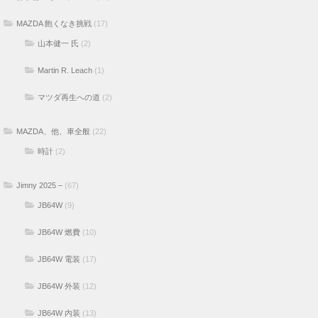
MAZDA 飽くなき挑戦
(17)
山本健一 氏
(2)
Martin R. Leach
(1)
マツダ再生への道
(2)
MAZDA、他、車全般
(22)
時計
(2)
Jimny 2025 –
(67)
JB64W
(9)
JB64W 燃費
(10)
JB64W 電装
(17)
JB64W 外装
(12)
JB64W 内装
(13)