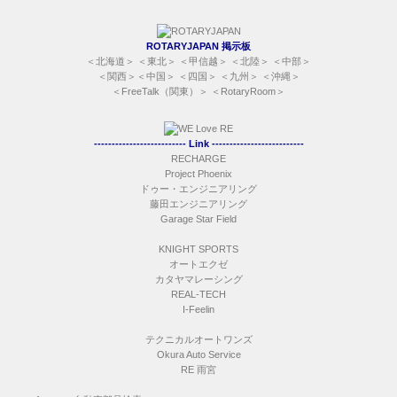
ROTARYJAPAN 掲示板
＜
北海道
＞ ＜
東北
＞ ＜
甲信越
＞ ＜
北陸
＞ ＜
中部
＞
＜
関西
＞＜
中国
＞ ＜
四国
＞ ＜
九州
＞ ＜
沖縄
＞
＜
FreeTalk（関東）
＞ ＜
RotaryRoom
＞
-------------------------- Link --------------------------
RECHARGE
Project Phoenix
ドゥー・エンジニアリング
藤田エンジニアリング
Garage Star Field
KNIGHT SPORTS
オートエクゼ
カタヤマレーシング
REAL-TECH
I-Feelin
テクニカルオートワンズ
Okura Auto Service
RE 雨宮