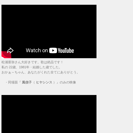
松浦亜弥さん大好きです。歌は絶品です！
私の 22歳、1981年・結婚した歳でした。
おかぁ～ちゃん、あなたがくれた全てにありがとう。
・
同場面『
風信子
（
ヒヤシンス
）』のみの映像