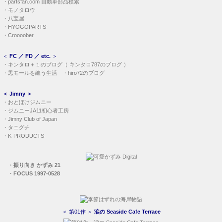
・
partsfan.com 自動車部品検索
・
モノタロウ
・
八宝屋
・
HYOGOPARTS
・
Croooober
＜
FC ／ FD ／ etc.
＞
・
キンタロ＋１のブログ
（
キンタロ787のブログ
）
・
黒モールを纏う生活
・
hiro72のブログ
＜
Jimny
＞
・
おとぼけジムニー
・
ジムニーJA11初心者工房
・
Jimny Club of Japan
・
タニグチ
・
K-PRODUCTS
・
振り向き かずみ 21
・
FOCUS 1997-0528
＜ 第01作 ＞
涙の Seaside Cafe Terrace