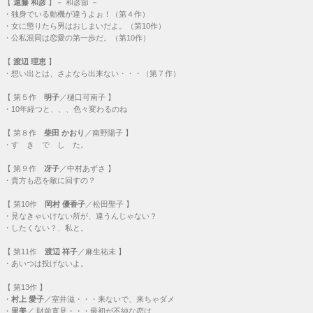
【
遠藤 和彦
】－ 和彦節 －
・
独身でいる動機が違うよぉ！（第４作）
・
女に懲りたら男はおしまいだよ。（第10作）
・
公私混同は恋愛の第一歩だ。（第10作）
【
渡辺 理恵
】
・
想い出とは、さよなら出来ない・・・（第７作）
【
第５作
明子
／樋口可南子 】
・
10年経つと、、、色々変わるのね
【
第８作
柴田 かおり
／南野陽子 】
・
す き で し た。
【
第９作
冴子
／中村あずさ 】
・
貴方も恋を敵に回すの？
【
第10作
岡村 優香子
／松田聖子 】
・
見なきゃいけない所が、違うんじゃない？
・
したくない？、私と。
【
第11作
渡辺 祥子
／麻生祐未 】
・
あいつは投げないよ。
【
第13作
】
・
村上 愛子
／室井滋・・・
来ないで、来ちゃダメ
・
里美
／ 財前直見・・・
最初が不純な恋は、、