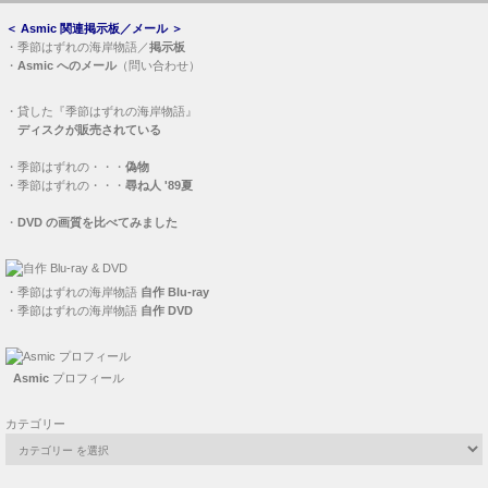
＜
Asmic 関連掲示板／メール
＞
・
季節はずれの海岸物語／
掲示板
・
Asmic へのメール
（問い合わせ）
・
貸した『季節はずれの海岸物語』
ディスクが販売されている
・
季節はずれの・・・
偽物
・
季節はずれの・・・
尋ね人 '89夏
・
DVD の画質を比べてみました
・
季節はずれの海岸物語
自作 Blu-ray
・
季節はずれの海岸物語
自作 DVD
Asmic
プロフィール
カテゴリー