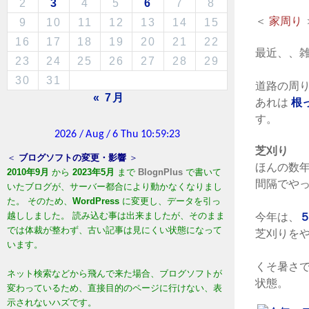
2
3
4
5
6
7
8
＜
家周り
9
10
11
12
13
14
15
16
17
18
19
20
21
22
最近、、
23
24
25
26
27
28
29
30
31
道路の周
« 7月
あれは
根
す。
芝刈り
＜
ブログソフトの変更・影響
＞
ほんの数
2010年9月
から
2023年5月
まで
BlognPlus
で書いて
間隔でや
いたブログが、サーバー都合により動かなくなりまし
た。 そのため、
WordPress
に変更し、データを引っ
越ししました。 読み込む事は出来ましたが、そのまま
今年は、
では体裁が整わず、古い記事は見にくい状態になって
芝刈りを
います。
くそ暑さ
ネット検索などから飛んで来た場合、ブログソフトが
状態。
変わっているため、直接目的のページに行けない、表
示されないハズです。