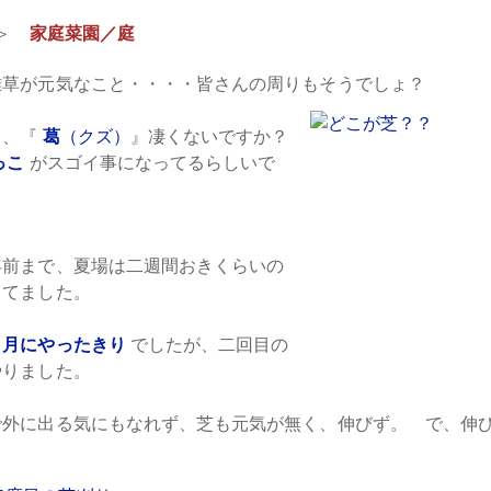
＞
家庭菜園／庭
雑草が元気なこと・・・・皆さんの周りもそうでしょ？
り、『
葛
（クズ）
』凄くないですか？
っこ
がスゴイ事になってるらしいで
年前まで、夏場は二週間おきくらいの
ってました。
５月にやったきり
でしたが、二回目の
やりました。
で外に出る気にもなれず、芝も元気が無く、伸びず。 で、伸