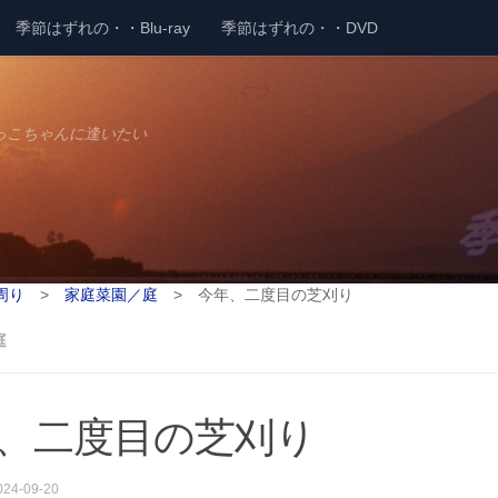
季節はずれの・・Blu-ray
季節はずれの・・DVD
っこちゃんに逢いたい
周り
>
家庭菜園／庭
>
今年、二度目の芝刈り
庭
、二度目の芝刈り
024-09-20