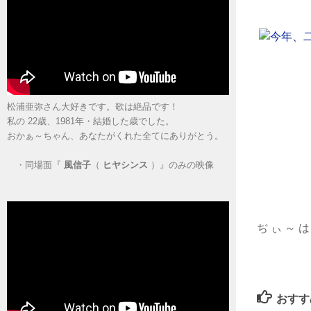
松浦亜弥さん大好きです。歌は絶品です！
私の 22歳、1981年・結婚した歳でした。
おかぁ～ちゃん、あなたがくれた全てにありがとう。
・
同場面『
風信子
（
ヒヤシンス
）』のみの映像
ぢ ぃ ～ 
おすす