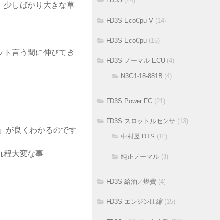
FD3S
(24)
、少しばかり大きな草
FD3S EcoCpu-V
(14)
FD3S EcoCpu
(15)
ット言う間に伸びてき
FD3S ノーマル ECU
(4)
N3G1-18-881B
(4)
FD3S Power FC
(21)
FD3S スロットルセンサ
(13)
』が良くわかるのです
中村屋 DTS
(10)
れ程大変な事
純正ノーマル
(3)
FD3S 給油／燃費
(4)
FD3S エンジン圧縮
(15)