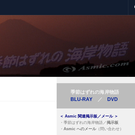
季節はずれの海岸物語
BLU-RAY
／
DVD
＜
Asmic 関連掲示板／メール
＞
・
季節はずれの海岸物語／
掲示板
・
Asmic へのメール
（問い合わせ）