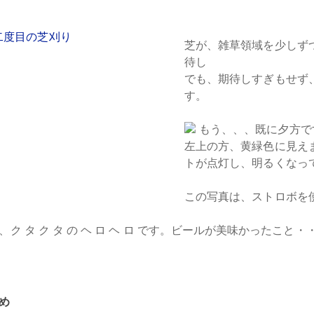
芝が、雑草領域を少しず
待し
でも、期待しすぎもせず
す。
もう、、、既に夕方で
左上の方、黄緑色に見え
トが点灯し、明るくなっ
この写真は、ストロボを
は、ク タ ク タ の ヘ ロ ヘ ロ です。ビールが美味かったこと・
め