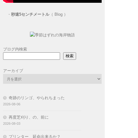
・
秒速5センチメートル
（ Blog ）
ブログ内検索
検索
アーカイブ
奇跡のリンゴ、やられちまった
2026-08-06
再度芝刈り、の、前に
2026-08-03
プリンター 延命出来るか？