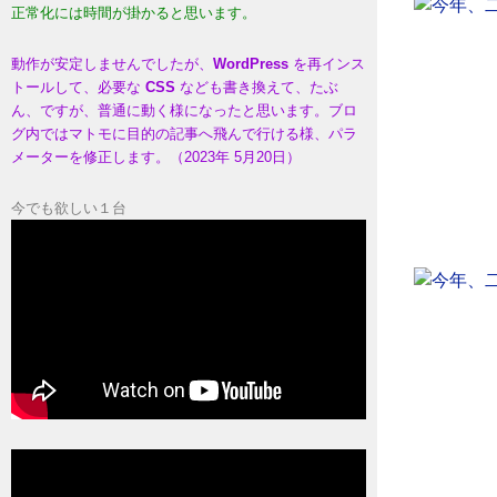
正常化には時間が掛かると思います。
動作が安定しませんでしたが、
WordPress
を再インス
トールして、必要な
CSS
なども書き換えて、たぶ
ん、ですが、普通に動く様になったと思います。ブロ
グ内ではマトモに目的の記事へ飛んで行ける様、パラ
メーターを修正します。（2023年 5月20日）
今でも欲しい１台