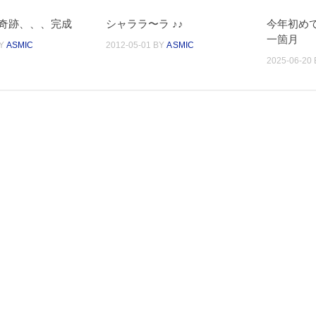
奇跡、、、完成
シャララ〜ラ ♪♪
今年初め
一箇月
Y
ASMIC
2012-05-01
BY
ASMIC
2025-06-20