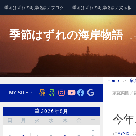
季節はずれの海岸物語／ブログ
季節はずれの海岸物語／掲示板
コンテンツへスキップ
季節はずれの海岸物語
と
Home
>
家
MY SITE：
家庭菜園／
2026年8月
今年
日
月
火
水
木
金
土
1
BY
ASMIC
·
2