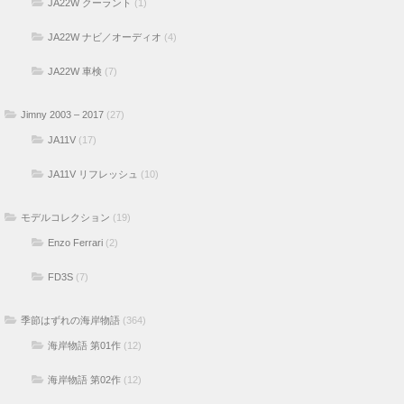
JA22W クーラント
(1)
JA22W ナビ／オーディオ
(4)
JA22W 車検
(7)
Jimny 2003 – 2017
(27)
JA11V
(17)
JA11V リフレッシュ
(10)
モデルコレクション
(19)
Enzo Ferrari
(2)
FD3S
(7)
季節はずれの海岸物語
(364)
海岸物語 第01作
(12)
海岸物語 第02作
(12)