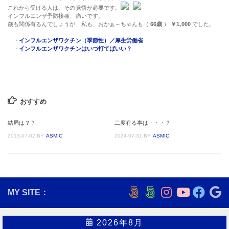
これから受ける人は、その覚悟が必要です。
インフルエンザ予防接種、痛いです。
歳も関係有るんでしょうが、私も、おかぁ～ちゃんも（
66歳
）
￥1,000
でした。
・
インフルエンザワクチン（季節性）／厚生労働省
・
インフルエンザワクチンはいつ打てばいい？
おすすめ
結局は？？
二度有る事は・・・？
2013-07-02
BY
ASMIC
2024-07-31
BY
ASMIC
MY SITE：
2026年8月