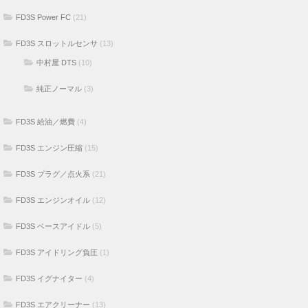
FD3S Power FC
(21)
FD3S スロットルセンサ
(13)
中村屋 DTS
(10)
純正ノーマル
(3)
FD3S 給油／燃費
(4)
FD3S エンジン圧縮
(15)
FD3S プラグ／点火系
(21)
FD3S エンジンオイル
(12)
FD3S ベースアイドル
(5)
FD3S アイドリング負圧
(1)
FD3S イグナイター
(4)
FD3S エアクリーナー
(13)