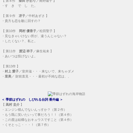
【
第８作
柴田 かおり
／南野陽子 】
・
す き で し た。
【
第９作
冴子
／中村あずさ 】
・
貴方も恋を敵に回すの？
【
第10作
岡村 優香子
／松田聖子 】
・
見なきゃいけない所が、違うんじゃない？
・
したくない？、私と。
【
第11作
渡辺 祥子
／麻生祐未 】
・
あいつは投げないよ。
【
第13作
】
・
村上 愛子
／室井滋・・・
来ないで、来ちゃダメ
・
里美
／ 財前直見・・・
最初が不純な恋は、、
＜
季節はずれの しびれる台詞 番外編
＞
【
高村 圭介
】
・
エンジン積んでないんっすか？（第２作）
・
もう既に笑いたいって事だろう！！（第４作）
・
この度は結構なおキュウスですこと（第４作）
・
くそとっこ・・・！（第７作）