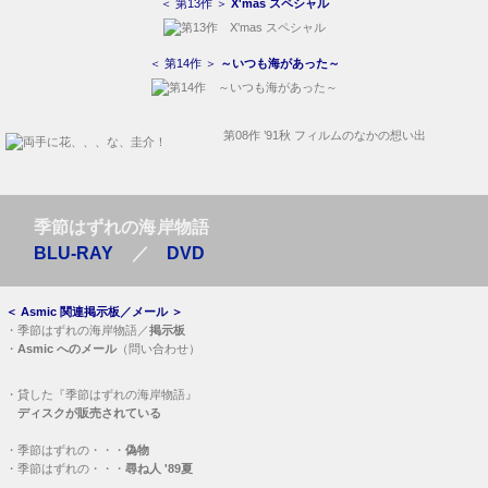
＜ 第13作 ＞
X'mas スペシャル
＜ 第14作 ＞
～いつも海があった～
第08作 ’91秋 フィルムのなかの想い出
季節はずれの海岸物語
BLU-RAY
／
DVD
＜
Asmic 関連掲示板／メール
＞
・
季節はずれの海岸物語／
掲示板
・
Asmic へのメール
（問い合わせ）
・
貸した『季節はずれの海岸物語』
ディスクが販売されている
・
季節はずれの・・・
偽物
・
季節はずれの・・・
尋ね人 '89夏