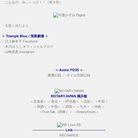
・
こんなの、みぃ～っけ！！（第９作）
・
七里ヶ浜だより
＜
Triangle Blue／深夜劇場
＞
・
川上麻衣子 Facebook
・
木元ゆうこ オフィシャルブログ
・
山崎美貴 Instagram
＜
Asmic FD3S
＞
燃費記録
／
オイル交換記録
ROTARYJAPAN 掲示板
＜
北海道
＞ ＜
東北
＞ ＜
甲信越
＞ ＜
北陸
＞ ＜
中部
＞
＜
関西
＞＜
中国
＞ ＜
四国
＞ ＜
九州
＞ ＜
沖縄
＞
＜
FreeTalk（関東）
＞ ＜
RotaryRoom
＞
-------------------------- Link --------------------------
RECHARGE