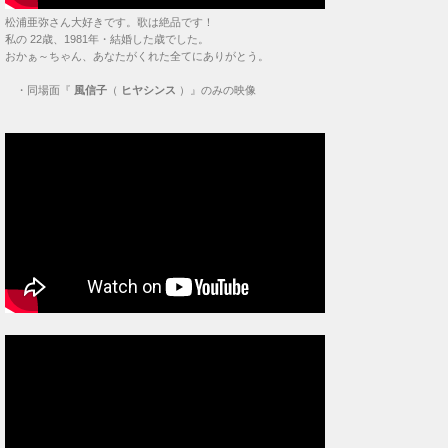
松浦亜弥さん大好きです。歌は絶品です！
私の 22歳、1981年・結婚した歳でした。
おかぁ～ちゃん、あなたがくれた全てにありがとう。
・
同場面『
風信子
（
ヒヤシンス
）』のみの映像