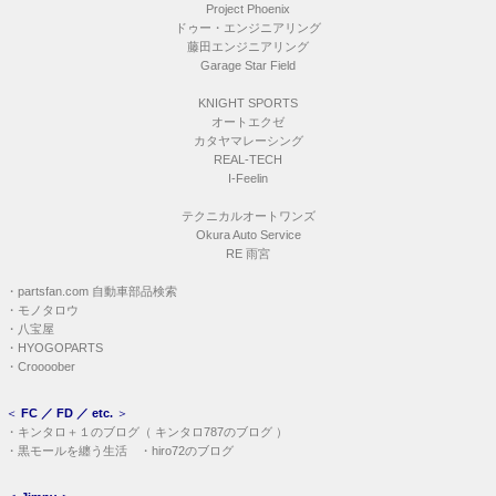
Project Phoenix
ドゥー・エンジニアリング
藤田エンジニアリング
Garage Star Field
KNIGHT SPORTS
オートエクゼ
カタヤマレーシング
REAL-TECH
I-Feelin
テクニカルオートワンズ
Okura Auto Service
RE 雨宮
・
partsfan.com 自動車部品検索
・
モノタロウ
・
八宝屋
・
HYOGOPARTS
・
Croooober
＜
FC ／ FD ／ etc.
＞
・
キンタロ＋１のブログ
（
キンタロ787のブログ
）
・
黒モールを纏う生活
・
hiro72のブログ