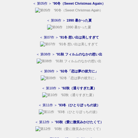
＜ 第05作 ＞
'90冬（Sweet Christmas Again）
＜ 第06作 ＞
1990 暑かった夏
＜ 第07作 ＞
'91冬 想い出は美しすぎて
＜ 第08作 ＞
'91秋 フィルムのなかの想い出
＜ 第09作 ＞
'92冬「恋は夢の彼方に」
＜ 第10作 ＞
'92秋（通りすぎた夏）
＜ 第11作 ＞
'93冬（ひとりぼっちの波）
＜ 第12作 ＞
'93秋（愛に微笑みかけたくて）