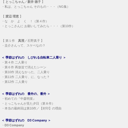
【
とっこちゃん
／
新井 徳子
】
・
私は、とっこちゃん そのもの・・・（NG集）
【
渡辺 理恵
】
・
な か よ く ！（第４作）
・
とっこさんに お願いしてみたら・・・（第10作）
【
第１作
真澄
／石野真子 】
・
圭介さんって、スケベなの？
＜
季節はずれの しびれる自転車二人乗り
＞
・
第４作 二人乗り
・
第６作 再放送で消えたシーン
・
第10作 消えなかった、二人乗り
・
第11作 二人乗り、に、なった？
・
第12作 二人乗り
＜
季節はずれの 番外の、番外
＞
・
初めての『中森明菜』
・
とっこちゃんが見た夕日（第８作）
・
本当の最終回は第10作／【封印】の理由
＜
季節はずれの D3 Company
＞
・
D3 Company