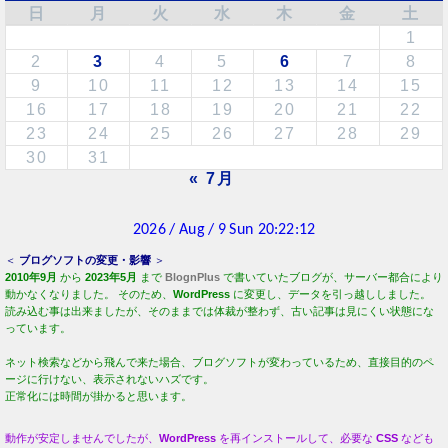
日
月
火
水
木
金
土
1
2
3
4
5
6
7
8
9
10
11
12
13
14
15
16
17
18
19
20
21
22
23
24
25
26
27
28
29
30
31
« 7月
＜
ブログソフトの変更・影響
＞
2010年9月
から
2023年5月
まで
BlognPlus
で書いていたブログが、サーバー都合により
動かなくなりました。 そのため、
WordPress
に変更し、データを引っ越ししました。
読み込む事は出来ましたが、そのままでは体裁が整わず、古い記事は見にくい状態にな
っています。
ネット検索などから飛んで来た場合、ブログソフトが変わっているため、直接目的のペ
ージに行けない、表示されないハズです。
正常化には時間が掛かると思います。
動作が安定しませんでしたが、
WordPress
を再インストールして、必要な
CSS
なども