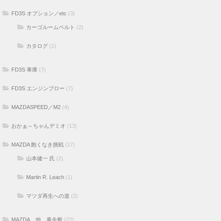
FD3S オプション／etc
(3)
カーゴルームベルト
(2)
カタログ
(1)
FD3S 車庫
(7)
FD3S エンジンブロー
(7)
MAZDASPEED／M2
(4)
おかぁ～ちゃんデミオ
(13)
MAZDA 飽くなき挑戦
(17)
山本健一 氏
(2)
Martin R. Leach
(1)
マツダ再生への道
(2)
MAZDA、他、車全般
(22)