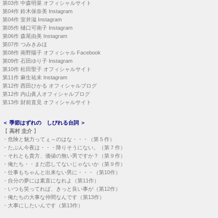
第03作
中森明菜 オフィシャルサイト
第04作
鈴木保奈美 Instagram
第04作
室井滋 Instagram
第05作
樋口可南子 Instagram
第06作
森尾由美 Instagram
第07作
つみきみほ
第08作
南野陽子 オフィシャル Facebook
第09作
石田ゆり子 Instagram
第10作
松田聖子 オフィシャルサイト
第11作
麻生祐未 Instagram
第12作
西田ひかる オフィシャルブログ
第12作
内山眞人オフィシャルブログ
第13作
財前直見 オフィシャルサイト
＜
季節はずれの しびれる台詞
＞
【
高村 圭介
】
・
危険と魅力ってぇ～のはな・・・（第５作）
・
たぶん今夜は・・・降りそうにない。（第７作）
・
それとも貴方、価値の無い男ですか？（第９作）
・
俺たち・・まだ恋してないじゃないか（第９作）
・
仕事もちゃんと出来ない男に・・・（第10作）
・
自分の夢には素直になれよ（第11作）
・
いつも笑ってれば、きっと良い事が（第12作）
・
俺たちの大事な仲間なんです（第13作）
・
大事にしたいんです（第13作）