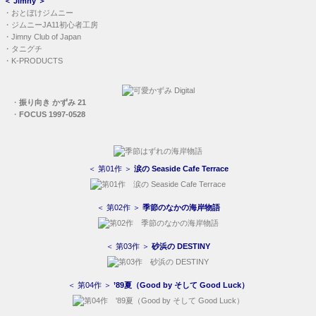
＜
Jimny
＞
・
おとぼけジムニー
・
ジムニーJA11初心者工房
・
Jimny Club of Japan
・
タニグチ
・
K-PRODUCTS
・
振り向き かずみ 21
・
FOCUS 1997-0528
＜ 第01作 ＞
涙の Seaside Cafe Terrace
＜ 第02作 ＞
季節のなかの海岸物語
＜ 第03作 ＞
砂浜の DESTINY
＜ 第04作 ＞
’89夏（Good by そして Good Luck）