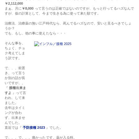
￥2,112,000
まぁ、月に
￥8,000
って言うのは正確ではないのですが、もっと行ってるハズなんで
すが、仮の計算として、今まで生きる為に使って来た額です。
治療法、治療薬の無い江戸時代なら、死んでるハズなので、安いと見るべきでしょ
うか？
でも、もし、他の事に使えたなら・・・
そんな事を、
ちょく、チョ
ク考えてしま
う訳です。
で、、、前置
き、って言う
か別の話が長
いですが、、
『
接種出来ま
すよ
』って言
われ、して来
ました。
去年はタイミ
ングが合わ
ず、出来ませ
んでした。
直近では『
予防接種 2023
』でした。
で、、、で、、、痛かったです、薬が入る時。