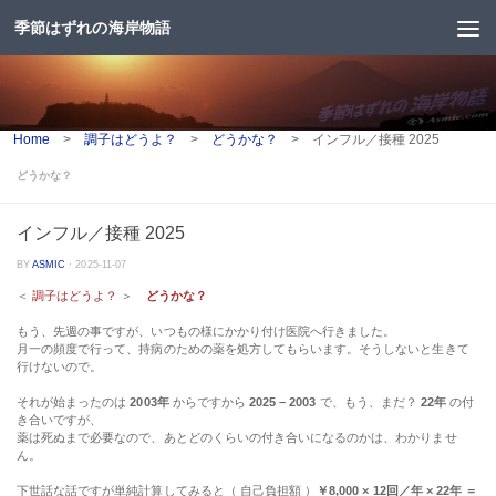
季節はずれの海岸物語
コンテンツへスキップ
Home
>
調子はどうよ？
>
どうかな？
>
インフル／接種 2025
どうかな？
インフル／接種 2025
BY
ASMIC
·
2025-11-07
＜
調子はどうよ？
＞
どうかな？
もう、先週の事ですが、いつもの様にかかり付け医院へ行きました。
月一の頻度で行って、持病のための薬を処方してもらいます。そうしないと生きて
行けないので。
それが始まったのは
2003年
からですから
2025 – 2003
で、もう、まだ？
22年
の付
き合いですが、
薬は死ぬまで必要なので、あとどのくらいの付き合いになるのかは、わかりませ
ん。
下世話な話ですが単純計算してみると（ 自己負担額 ）
￥8,000 × 12回／年 × 22年 ＝