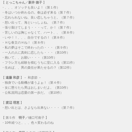
【
とっこちゃん
／
新井 徳子
】
・
、、、オソッテも良いよ！（第１作）
・
冬はいつか終わるの。春は必ず来る（第７作）
・
忘れられないね、良い恋しちゃうと。（第７作）
・
想い出って、海といっしょね。（第７作）
・
張り裂けてしまう・・・って、か！（第７作）
・
苦しいのは胸じゃなくて、ハート、、（第８作）
・
いや！！、、、自分でするの！（第８作）
・
Ｈな春文のＨね！（第８作）
・
私の夢はそこで終わったの・・・（第９作）
・
一人の人に真剣に恋したら・・・（第10作）
・
抱いて、、お願い・・・（第10作）
・
フラレ方も経験を積むうちに堂に入る（第11作）
・
生めば、、男の責任が果たせるの？（第12作）
【
遠藤 和彦
】－ 和彦節 －
・
独身でいる動機が違うよぉ！（第４作）
・
女に懲りたら男はおしまいだよ。（第10作）
・
公私混同は恋愛の第一歩だ。（第10作）
【
渡辺 理恵
】
・
想い出とは、さよなら出来ない・・・（第７作）
【
第５作
明子
／樋口可南子 】
・
10年経つと、、、色々変わるのね