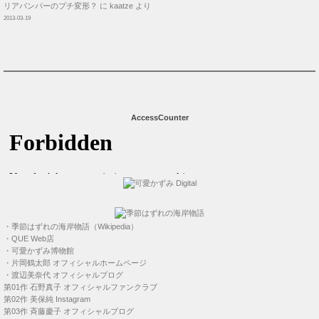
リアバンパーのプチ変形？
に
kaatze
より
2013-03-19
AccessCounter
・
季節はずれの海岸物語（Wikipedia）
・
QUE Web店
・
可愛かずみ博物館
・
片岡鶴太郎 オフィシャルホームページ
・
渡辺美奈代 オフィシャルブログ
第01作
石野真子 オフィシャルファンクラブ
第02作
美保純 Instagram
第03作
斉藤慶子 オフィシャルブログ