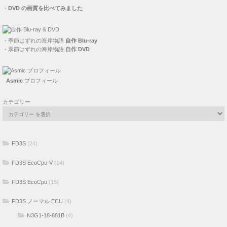
・
DVD の画質を比べてみました
・
季節はずれの海岸物語
自作 Blu-ray
・
季節はずれの海岸物語
自作 DVD
Asmic
プロフィール
カテゴリー
FD3S
(24)
FD3S EcoCpu-V
(14)
FD3S EcoCpu
(15)
FD3S ノーマル ECU
(4)
N3G1-18-881B
(4)