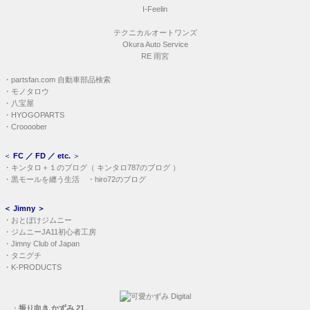
I-Feelin
テクニカルオートワンズ
Okura Auto Service
RE 雨宮
・
partsfan.com 自動車部品検索
・
モノタロウ
・
八宝屋
・
HYOGOPARTS
・
Croooober
＜
FC ／ FD ／ etc.
＞
・
キンタロ＋１のブログ
（
キンタロ787のブログ
）
・
黒モールを纏う生活
・
hiro72のブログ
＜
Jimny
＞
・
おとぼけジムニー
・
ジムニーJA11初心者工房
・
Jimny Club of Japan
・
タニグチ
・
K-PRODUCTS
・
振り向き かずみ 21