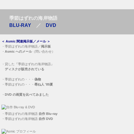
季節はずれの海岸物語
BLU-RAY
／
DVD
＜
Asmic 関連掲示板／メール
＞
・
季節はずれの海岸物語／
掲示板
・
Asmic へのメール
（問い合わせ）
・
貸した『季節はずれの海岸物語』
ディスクが販売されている
・
季節はずれの・・・
偽物
・
季節はずれの・・・
尋ね人 '89夏
・
DVD の画質を比べてみました
・
季節はずれの海岸物語
自作 Blu-ray
・
季節はずれの海岸物語
自作 DVD