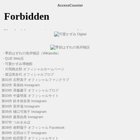
AccessCounter
・
季節はずれの海岸物語（Wikipedia）
・
QUE Web店
・
可愛かずみ博物館
・
片岡鶴太郎 オフィシャルホームページ
・
渡辺美奈代 オフィシャルブログ
第01作
石野真子 オフィシャルファンクラブ
第02作
美保純 Instagram
第03作
斉藤慶子 オフィシャルブログ
第03作
中森明菜 オフィシャルサイト
第04作
鈴木保奈美 Instagram
第04作
室井滋 Instagram
第05作
樋口可南子 Instagram
第06作
森尾由美 Instagram
第07作
つみきみほ
第08作
南野陽子 オフィシャル Facebook
第09作
石田ゆり子 Instagram
第10作
松田聖子 オフィシャルサイト