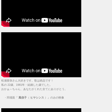
松浦亜弥さん大好きです。歌は絶品です！
私の 22歳、1981年・結婚した歳でした。
おかぁ～ちゃん、あなたがくれた全てにありがとう。
・
同場面『
風信子
（
ヒヤシンス
）』のみの映像