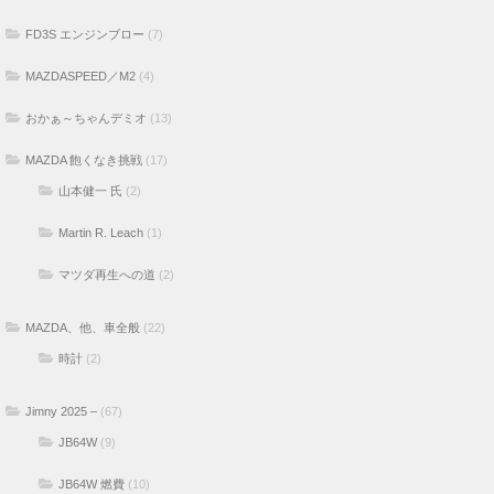
FD3S エンジンブロー
(7)
MAZDASPEED／M2
(4)
おかぁ～ちゃんデミオ
(13)
MAZDA 飽くなき挑戦
(17)
山本健一 氏
(2)
Martin R. Leach
(1)
マツダ再生への道
(2)
MAZDA、他、車全般
(22)
時計
(2)
Jimny 2025 –
(67)
JB64W
(9)
JB64W 燃費
(10)