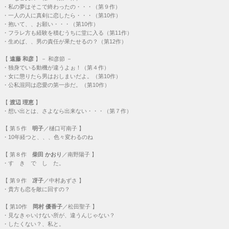
・
私の夢はそこで終わったの・・・（第９作）
・
一人の人に真剣に恋したら・・・（第10作）
・
抱いて、、お願い・・・（第10作）
・
フラレ方も経験を積むうちに堂に入る（第11作）
・
生めば、、男の責任が果たせるの？（第12作）
【
遠藤 和彦
】－ 和彦節 －
・
独身でいる動機が違うよぉ！（第４作）
・
女に懲りたら男はおしまいだよ。（第10作）
・
公私混同は恋愛の第一歩だ。（第10作）
【
渡辺 理恵
】
・
想い出とは、さよなら出来ない・・・（第７作）
【
第５作
明子
／樋口可南子 】
・
10年経つと、、、色々変わるのね
【
第８作
柴田 かおり
／南野陽子 】
・
す き で し た。
【
第９作
冴子
／中村あずさ 】
・
貴方も恋を敵に回すの？
【
第10作
岡村 優香子
／松田聖子 】
・
見なきゃいけない所が、違うんじゃない？
・
したくない？、私と。