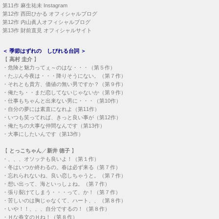
第11作
麻生祐未 Instagram
第12作
西田ひかる オフィシャルブログ
第12作
内山眞人オフィシャルブログ
第13作
財前直見 オフィシャルサイト
＜
季節はずれの しびれる台詞
＞
【
高村 圭介
】
・
危険と魅力ってぇ～のはな・・・（第５作）
・
たぶん今夜は・・・降りそうにない。（第７作）
・
それとも貴方、価値の無い男ですか？（第９作）
・
俺たち・・まだ恋してないじゃないか（第９作）
・
仕事もちゃんと出来ない男に・・・（第10作）
・
自分の夢には素直になれよ（第11作）
・
いつも笑ってれば、きっと良い事が（第12作）
・
俺たちの大事な仲間なんです（第13作）
・
大事にしたいんです（第13作）
【
とっこちゃん
／
新井 徳子
】
・
、、、オソッテも良いよ！（第１作）
・
冬はいつか終わるの。春は必ず来る（第７作）
・
忘れられないね、良い恋しちゃうと。（第７作）
・
想い出って、海といっしょね。（第７作）
・
張り裂けてしまう・・・って、か！（第７作）
・
苦しいのは胸じゃなくて、ハート、、（第８作）
・
いや！！、、、自分でするの！（第８作）
・
Ｈな春文のＨね！（第８作）