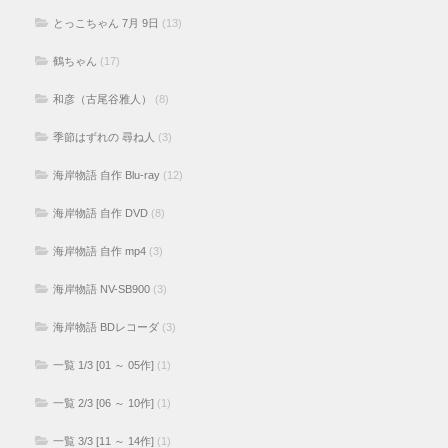
とっこちゃん 7月 9日
(13)
鶴ちゃん
(17)
和彦（古尾谷雅人）
(8)
季節はずれの 尋ね人
(3)
海岸物語 自作 Blu-ray
(12)
海岸物語 自作 DVD
(8)
海岸物語 自作 mp4
(3)
海岸物語 NV-SB900
(3)
海岸物語 BDレコーダ
(3)
一覧 1/3 [01 ～ 05作]
(1)
一覧 2/3 [06 ～ 10作]
(1)
一覧 3/3 [11 ～ 14作]
(1)