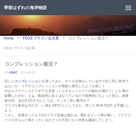
季節はずれの海岸物語
コンテンツへスキップ
Home
>
FD3S プラグ／点火系
>
コンプレッション復活？
FD3S プラグ／点火系
コンプレッション復活？
BY
ASMIC
·
2010-09-20
試しに
コンプレッション
を測ってみた。オイル交換もしているので全く同じ条件で
はないが、リアのコンプレッションが微妙に復活したような感じ？
やはりステーショナリギアを交換（＝エキセンシャフトの振れが減少？）した事が
影響したのか。まぁ、数値的に良くはなっているので精神的にちょっと安心。納車
後11年、走行8.3万キロにしては、そこそこ良い数字か？
プラグも新品なのだが、Ｌ側を RE7C-L にしてみた。外した BUR7EQP は予備にし
よう。
しかし、何度やっても FDのプラグ交換は疲れる。慣れるという事が無い。プラグコ
ードがきちんと刺さっているかどうか不安になり何度も確認してしまう。