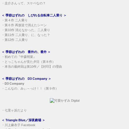
・
圭介さんって、スケベなの？
＜
季節はずれの しびれる自転車二人乗り
＞
・
第４作 二人乗り
・
第６作 再放送で消えたシーン
・
第10作 消えなかった、二人乗り
・
第11作 二人乗り、に、なった？
・
第12作 二人乗り
＜
季節はずれの 番外の、番外
＞
・
初めての『中森明菜』
・
とっこちゃんが見た夕日（第８作）
・
本当の最終回は第10作／【封印】の理由
＜
季節はずれの D3 Company
＞
・
D3 Company
・
こんなの、みぃ～っけ！！（第９作）
・
七里ヶ浜だより
＜
Triangle Blue／深夜劇場
＞
・
川上麻衣子 Facebook