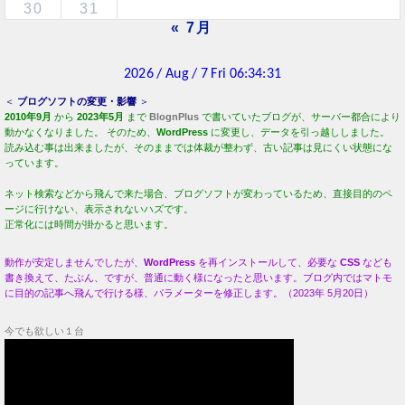
30
31
« 7月
＜
ブログソフトの変更・影響
＞
2010年9月
から
2023年5月
まで
BlognPlus
で書いていたブログが、サーバー都合により
動かなくなりました。 そのため、
WordPress
に変更し、データを引っ越ししました。
読み込む事は出来ましたが、そのままでは体裁が整わず、古い記事は見にくい状態にな
っています。
ネット検索などから飛んで来た場合、ブログソフトが変わっているため、直接目的のペ
ージに行けない、表示されないハズです。
正常化には時間が掛かると思います。
動作が安定しませんでしたが、
WordPress
を再インストールして、必要な
CSS
なども
書き換えて、たぶん、ですが、普通に動く様になったと思います。ブログ内ではマトモ
に目的の記事へ飛んで行ける様、パラメーターを修正します。（2023年 5月20日）
今でも欲しい１台