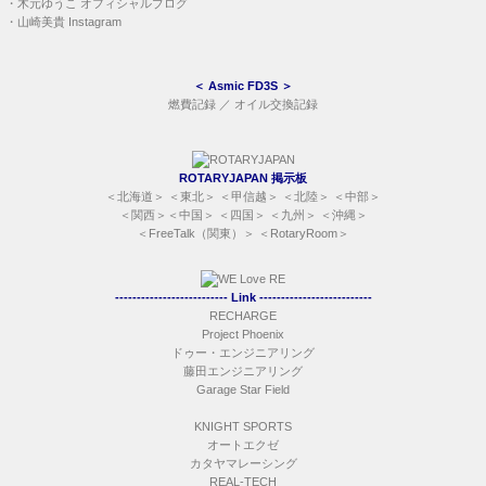
・
木元ゆうこ オフィシャルブログ
・
山崎美貴 Instagram
＜
Asmic FD3S
＞
燃費記録
／
オイル交換記録
ROTARYJAPAN 掲示板
＜
北海道
＞ ＜
東北
＞ ＜
甲信越
＞ ＜
北陸
＞ ＜
中部
＞
＜
関西
＞＜
中国
＞ ＜
四国
＞ ＜
九州
＞ ＜
沖縄
＞
＜
FreeTalk（関東）
＞ ＜
RotaryRoom
＞
-------------------------- Link --------------------------
RECHARGE
Project Phoenix
ドゥー・エンジニアリング
藤田エンジニアリング
Garage Star Field
KNIGHT SPORTS
オートエクゼ
カタヤマレーシング
REAL-TECH