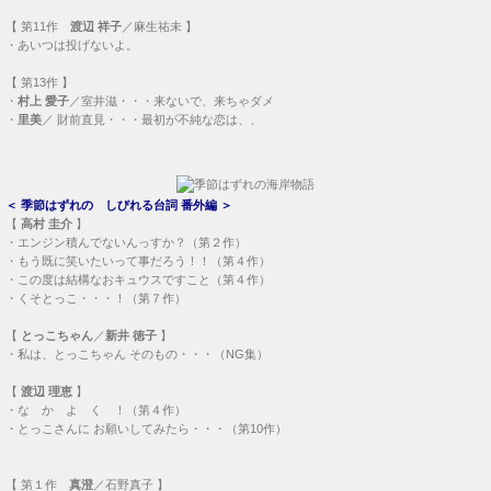
【
第11作
渡辺 祥子
／麻生祐未 】
・
あいつは投げないよ。
【
第13作
】
・
村上 愛子
／室井滋・・・
来ないで、来ちゃダメ
・
里美
／ 財前直見・・・
最初が不純な恋は、、
＜
季節はずれの しびれる台詞 番外編
＞
【
高村 圭介
】
・
エンジン積んでないんっすか？（第２作）
・
もう既に笑いたいって事だろう！！（第４作）
・
この度は結構なおキュウスですこと（第４作）
・
くそとっこ・・・！（第７作）
【
とっこちゃん
／
新井 徳子
】
・
私は、とっこちゃん そのもの・・・（NG集）
【
渡辺 理恵
】
・
な か よ く ！（第４作）
・
とっこさんに お願いしてみたら・・・（第10作）
【
第１作
真澄
／石野真子 】