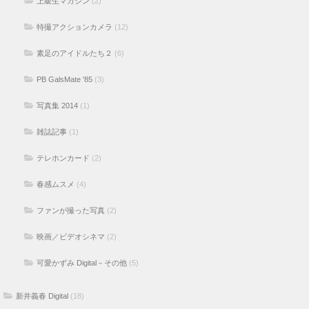
上級生マガジン
(2)
特撮アクションカメラ
(12)
素足のアイドルたち２
(6)
PB GalsMate '85
(3)
写真集 2014
(1)
雑誌記事
(1)
テレホンカード
(2)
春感ムスメ
(4)
ファンが撮った写真
(2)
映画／ビデオシネマ
(2)
可愛かずみ Digital－その他
(5)
新井義春 Digital
(18)