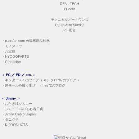
REAL-TECH
I-Feelin
テクニカルオートワンズ
Okura Auto Service
RE 雨宮
・
partsfan.com 自動車部品検索
・
モノタロウ
・
八宝屋
・
HYOGOPARTS
・
Croooober
＜
FC ／ FD ／ etc.
＞
・
キンタロ＋１のブログ
（
キンタロ787のブログ
）
・
黒モールを纏う生活
・
hiro72のブログ
＜
Jimny
＞
・
おとぼけジムニー
・
ジムニーJA11初心者工房
・
Jimny Club of Japan
・
タニグチ
・
K-PRODUCTS