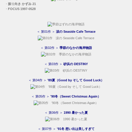
・
振り向き かずみ 21
・
FOCUS 1997-0528
＜ 第01作 ＞
涙の Seaside Cafe Terrace
＜ 第02作 ＞
季節のなかの海岸物語
＜ 第03作 ＞
砂浜の DESTINY
＜ 第04作 ＞
’89夏（Good by そして Good Luck）
＜ 第05作 ＞
'90冬（Sweet Christmas Again）
＜ 第06作 ＞
1990 暑かった夏
＜ 第07作 ＞
'91冬 想い出は美しすぎて