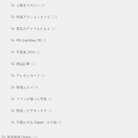
上級生マガジン
(2)
特撮アクションカメラ
(12)
素足のアイドルたち２
(6)
PB GalsMate '85
(3)
写真集 2014
(1)
雑誌記事
(1)
テレホンカード
(2)
春感ムスメ
(4)
ファンが撮った写真
(2)
映画／ビデオシネマ
(2)
可愛かずみ Digital－その他
(5)
新井義春 Digital
(18)