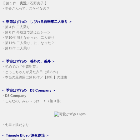
【
第１作
真澄
／石野真子 】
・
圭介さんって、スケベなの？
＜
季節はずれの しびれる自転車二人乗り
＞
・
第４作 二人乗り
・
第６作 再放送で消えたシーン
・
第10作 消えなかった、二人乗り
・
第11作 二人乗り、に、なった？
・
第12作 二人乗り
＜
季節はずれの 番外の、番外
＞
・
初めての『中森明菜』
・
とっこちゃんが見た夕日（第８作）
・
本当の最終回は第10作／【封印】の理由
＜
季節はずれの D3 Company
＞
・
D3 Company
・
こんなの、みぃ～っけ！！（第９作）
・
七里ヶ浜だより
＜
Triangle Blue／深夜劇場
＞