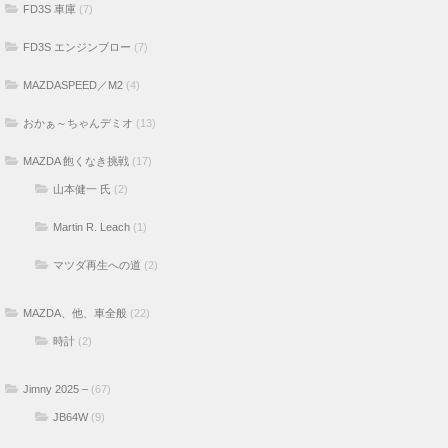
FD3S 車庫
(7)
FD3S エンジンブロー
(7)
MAZDASPEED／M2
(4)
おかぁ～ちゃんデミオ
(13)
MAZDA 飽くなき挑戦
(17)
山本健一 氏
(2)
Martin R. Leach
(1)
マツダ再生への道
(2)
MAZDA、他、車全般
(22)
時計
(2)
Jimny 2025 –
(67)
JB64W
(9)