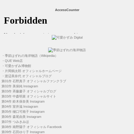
AccessCounter
・
季節はずれの海岸物語（Wikipedia）
・
QUE Web店
・
可愛かずみ博物館
・
片岡鶴太郎 オフィシャルホームページ
・
渡辺美奈代 オフィシャルブログ
第01作
石野真子 オフィシャルファンクラブ
第02作
美保純 Instagram
第03作
斉藤慶子 オフィシャルブログ
第03作
中森明菜 オフィシャルサイト
第04作
鈴木保奈美 Instagram
第04作
室井滋 Instagram
第05作
樋口可南子 Instagram
第06作
森尾由美 Instagram
第07作
つみきみほ
第08作
南野陽子 オフィシャル Facebook
第09作
石田ゆり子 Instagram