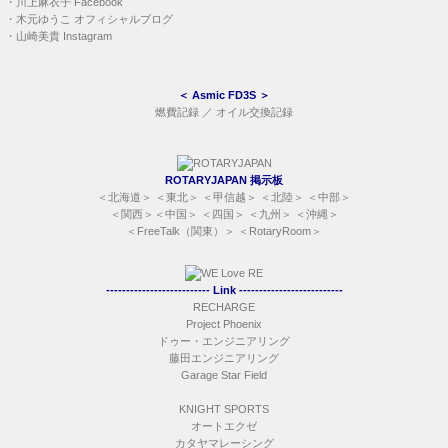
・
川上麻衣子 Facebook
・
木元ゆうこ オフィシャルブログ
・
山崎美貴 Instagram
＜
Asmic FD3S
＞
燃費記録
／
オイル交換記録
ROTARYJAPAN 掲示板
＜
北海道
＞ ＜
東北
＞ ＜
甲信越
＞ ＜
北陸
＞ ＜
中部
＞
＜
関西
＞＜
中国
＞ ＜
四国
＞ ＜
九州
＞ ＜
沖縄
＞
＜
FreeTalk（関東）
＞ ＜
RotaryRoom
＞
-------------------------- Link --------------------------
RECHARGE
Project Phoenix
ドゥー・エンジニアリング
藤田エンジニアリング
Garage Star Field
KNIGHT SPORTS
オートエクゼ
カタヤマレーシング