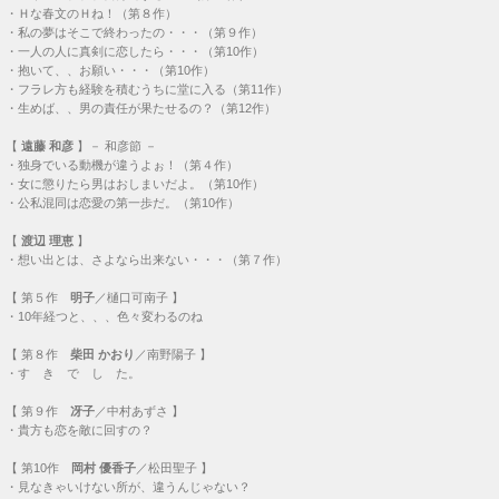
・
Ｈな春文のＨね！（第８作）
・
私の夢はそこで終わったの・・・（第９作）
・
一人の人に真剣に恋したら・・・（第10作）
・
抱いて、、お願い・・・（第10作）
・
フラレ方も経験を積むうちに堂に入る（第11作）
・
生めば、、男の責任が果たせるの？（第12作）
【
遠藤 和彦
】－ 和彦節 －
・
独身でいる動機が違うよぉ！（第４作）
・
女に懲りたら男はおしまいだよ。（第10作）
・
公私混同は恋愛の第一歩だ。（第10作）
【
渡辺 理恵
】
・
想い出とは、さよなら出来ない・・・（第７作）
【
第５作
明子
／樋口可南子 】
・
10年経つと、、、色々変わるのね
【
第８作
柴田 かおり
／南野陽子 】
・
す き で し た。
【
第９作
冴子
／中村あずさ 】
・
貴方も恋を敵に回すの？
【
第10作
岡村 優香子
／松田聖子 】
・
見なきゃいけない所が、違うんじゃない？