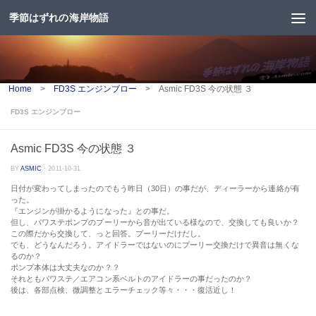
季節はずれの海岸物語
コンテンツへスキップ
Home
>
FD3S エンジンブロー
>
Asmic FD3S 今の状態 ３
FD3S エンジンブロー
Asmic FD3S 今の状態 ３
BY
ASMIC
·
2011-10-31
日付が変わってしまったのでもう昨日（30日）の事だが、ディーラーから連絡が有
った。
『
エンジンが掛かるようになった
』との事だ。
但し、パワステポンプのプーリーから音が出ている様なので、交換しても良いか？
この際だから交換して、っと回答。プーリーだけだし。
でも、どうなんだろう。アイドラーではないのにプーリー交換だけで異音は無くな
るのか？
ポンプ本体は大丈夫なのか？？
それともパワステ／エアコン系ベルトのアイドラーの事だったのか？
後は、各部点検、微調整とエラーチェック等々・・・復活近し！