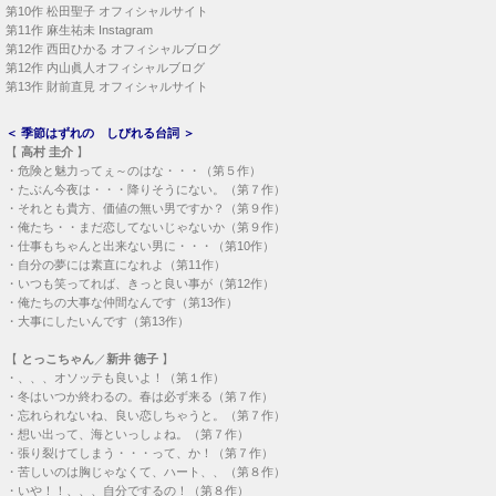
第10作
松田聖子 オフィシャルサイト
第11作
麻生祐未 Instagram
第12作
西田ひかる オフィシャルブログ
第12作
内山眞人オフィシャルブログ
第13作
財前直見 オフィシャルサイト
＜
季節はずれの しびれる台詞
＞
【
高村 圭介
】
・
危険と魅力ってぇ～のはな・・・（第５作）
・
たぶん今夜は・・・降りそうにない。（第７作）
・
それとも貴方、価値の無い男ですか？（第９作）
・
俺たち・・まだ恋してないじゃないか（第９作）
・
仕事もちゃんと出来ない男に・・・（第10作）
・
自分の夢には素直になれよ（第11作）
・
いつも笑ってれば、きっと良い事が（第12作）
・
俺たちの大事な仲間なんです（第13作）
・
大事にしたいんです（第13作）
【
とっこちゃん
／
新井 徳子
】
・
、、、オソッテも良いよ！（第１作）
・
冬はいつか終わるの。春は必ず来る（第７作）
・
忘れられないね、良い恋しちゃうと。（第７作）
・
想い出って、海といっしょね。（第７作）
・
張り裂けてしまう・・・って、か！（第７作）
・
苦しいのは胸じゃなくて、ハート、、（第８作）
・
いや！！、、、自分でするの！（第８作）