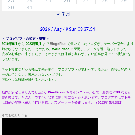
23
24
25
26
27
28
29
30
31
« 7月
＜
ブログソフトの変更・影響
＞
2010年9月
から
2023年5月
まで
BlognPlus
で書いていたブログが、サーバー都合により
動かなくなりました。 そのため、
WordPress
に変更し、データを引っ越ししました。
読み込む事は出来ましたが、そのままでは体裁が整わず、古い記事は見にくい状態にな
っています。
ネット検索などから飛んで来た場合、ブログソフトが変わっているため、直接目的のペ
ージに行けない、表示されないハズです。
正常化には時間が掛かると思います。
動作が安定しませんでしたが、
WordPress
を再インストールして、必要な
CSS
なども
書き換えて、たぶん、ですが、普通に動く様になったと思います。ブログ内ではマトモ
に目的の記事へ飛んで行ける様、パラメーターを修正します。（2023年 5月20日）
今でも欲しい１台