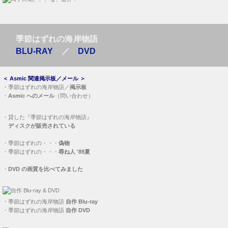
季節はずれの海岸物語
BLU-RAY
／
DVD
＜
Asmic 関連掲示板／メール
＞
・
季節はずれの海岸物語／
掲示板
・
Asmic へのメール
（問い合わせ）
・
貸した『季節はずれの海岸物語』
ディスクが販売されている
・
季節はずれの・・・
偽物
・
季節はずれの・・・
尋ね人 '89夏
・
DVD の画質を比べてみました
・
季節はずれの海岸物語
自作 Blu-ray
・
季節はずれの海岸物語
自作 DVD