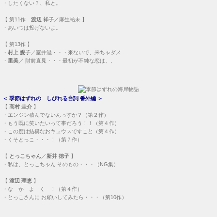
・
したくない？、私と。
【
第11作
渡辺 祥子
／麻生祐未 】
・
あいつは投げないよ。
【
第13作
】
・
村上 愛子
／室井滋・・・
来ないで、来ちゃダメ
・
里美
／ 財前直見・・・
最初が不純な恋は、、
＜
季節はずれの しびれる台詞 番外編
＞
【
高村 圭介
】
・
エンジン積んでないんっすか？（第２作）
・
もう既に笑いたいって事だろう！！（第４作）
・
この度は結構なおキュウスですこと（第４作）
・
くそとっこ・・・！（第７作）
【
とっこちゃん
／
新井 徳子
】
・
私は、とっこちゃん そのもの・・・（NG集）
【
渡辺 理恵
】
・
な か よ く ！（第４作）
・
とっこさんに お願いしてみたら・・・（第10作）