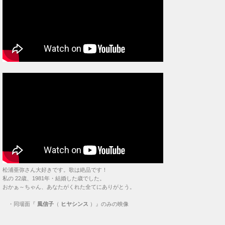
松浦亜弥さん大好きです。歌は絶品です！
私の 22歳、1981年・結婚した歳でした。
おかぁ～ちゃん、あなたがくれた全てにありがとう。
・
同場面『
風信子
（
ヒヤシンス
）』のみの映像