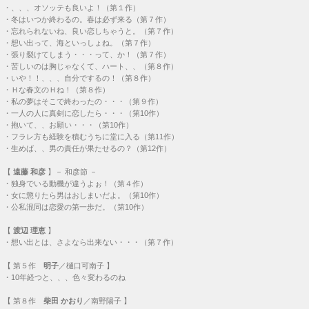
・
、、、オソッテも良いよ！（第１作）
・
冬はいつか終わるの。春は必ず来る（第７作）
・
忘れられないね、良い恋しちゃうと。（第７作）
・
想い出って、海といっしょね。（第７作）
・
張り裂けてしまう・・・って、か！（第７作）
・
苦しいのは胸じゃなくて、ハート、、（第８作）
・
いや！！、、、自分でするの！（第８作）
・
Ｈな春文のＨね！（第８作）
・
私の夢はそこで終わったの・・・（第９作）
・
一人の人に真剣に恋したら・・・（第10作）
・
抱いて、、お願い・・・（第10作）
・
フラレ方も経験を積むうちに堂に入る（第11作）
・
生めば、、男の責任が果たせるの？（第12作）
【
遠藤 和彦
】－ 和彦節 －
・
独身でいる動機が違うよぉ！（第４作）
・
女に懲りたら男はおしまいだよ。（第10作）
・
公私混同は恋愛の第一歩だ。（第10作）
【
渡辺 理恵
】
・
想い出とは、さよなら出来ない・・・（第７作）
【
第５作
明子
／樋口可南子 】
・
10年経つと、、、色々変わるのね
【
第８作
柴田 かおり
／南野陽子 】