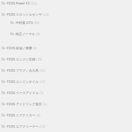
FD3S Power FC
(21)
FD3S スロットルセンサ
(13)
中村屋 DTS
(10)
純正ノーマル
(3)
FD3S 給油／燃費
(4)
FD3S エンジン圧縮
(15)
FD3S プラグ／点火系
(21)
FD3S エンジンオイル
(12)
FD3S ベースアイドル
(5)
FD3S アイドリング負圧
(1)
FD3S イグナイター
(4)
FD3S エアクリーナー
(13)