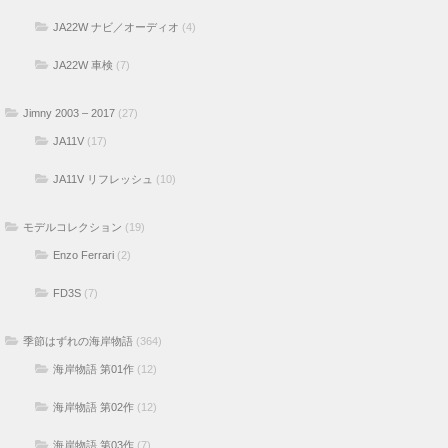
JA22W ナビ／オーディオ
(4)
JA22W 車検
(7)
Jimny 2003 – 2017
(27)
JA11V
(17)
JA11V リフレッシュ
(10)
モデルコレクション
(19)
Enzo Ferrari
(2)
FD3S
(7)
季節はずれの海岸物語
(364)
海岸物語 第01作
(12)
海岸物語 第02作
(12)
海岸物語 第03作
(7)