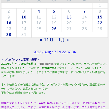
1
2
3
4
5
6
7
8
9
10
11
12
13
14
15
16
17
18
19
20
21
22
23
24
25
26
27
28
29
30
31
« 11月
1月 »
＜
ブログソフトの変更・影響
＞
2010年9月
から
2023年5月
まで
BlognPlus
で書いていたブログが、サーバー都合により
動かなくなりました。 そのため、
WordPress
に変更し、データを引っ越ししました。
読み込む事は出来ましたが、そのままでは体裁が整わず、古い記事は見にくい状態にな
っています。
ネット検索などから飛んで来た場合、ブログソフトが変わっているため、直接目的のペ
ージに行けない、表示されないハズです。
正常化には時間が掛かると思います。
動作が安定しませんでしたが、
WordPress
を再インストールして、必要な
CSS
なども
書き換えて、たぶん、ですが、普通に動く様になったと思います。ブログ内ではマトモ