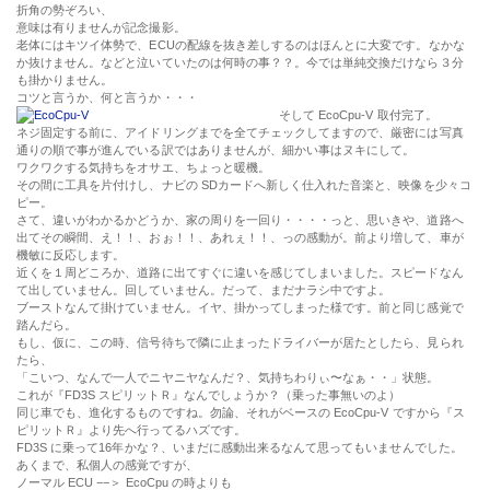
折角の勢ぞろい、
意味は有りませんが記念撮影。
老体にはキツイ体勢で、ECUの配線を抜き差しするのはほんとに大変です。なかな
か抜けません。などと泣いていたのは何時の事？？。今では単純交換だけなら３分
も掛かりません。
コツと言うか、何と言うか・・・
そして EcoCpu-V 取付完了。
ネジ固定する前に、アイドリングまでを全てチェックしてますので、厳密には写真
通りの順で事が進んでいる訳ではありませんが、細かい事はヌキにして。
ワクワクする気持ちをオサエ、ちょっと暖機。
その間に工具を片付けし、ナビの SDカードへ新しく仕入れた音楽と、映像を少々コ
ピー。
さて、違いがわかるかどうか、家の周りを一回り・・・・っと、思いきや、道路へ
出てその瞬間、え！！、おぉ！！、あれぇ！！、っの感動が。前より増して、車が
機敏に反応します。
近くを１周どころか、道路に出てすぐに違いを感じてしまいました。スピードなん
て出していません。回していません。だって、まだナラシ中ですよ。
ブーストなんて掛けていません。イヤ、掛かってしまった様です。前と同じ感覚で
踏んだら。
もし、仮に、この時、信号待ちで隣に止まったドライバーが居たとしたら、見られ
たら、
「こいつ、なんで一人でニヤニヤなんだ？、気持ちわりぃ〜なぁ・・」状態。
これが『FD3S スピリットＲ』なんでしょうか？（乗った事無いのよ）
同じ車でも、進化するものですね。勿論、それがベースの EcoCpu-V ですから『ス
ピリットＲ』より先へ行ってるハズです。
FD3S に乗って16年かな？、いまだに感動出来るなんて思ってもいませんでした。
あくまで、私個人の感覚ですが、
ノーマル ECU −−＞ EcoCpu の時よりも