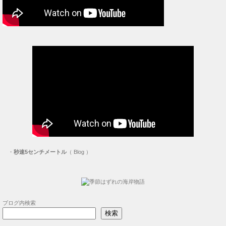
・
秒速5センチメートル
（ Blog ）
ブログ内検索
検索