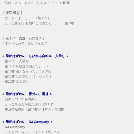
・
私は、とっこちゃん そのもの・・・（NG集）
【
渡辺 理恵
】
・
な か よ く ！（第４作）
・
とっこさんに お願いしてみたら・・・（第10作）
【
第１作
真澄
／石野真子 】
・
圭介さんって、スケベなの？
＜
季節はずれの しびれる自転車二人乗り
＞
・
第４作 二人乗り
・
第６作 再放送で消えたシーン
・
第10作 消えなかった、二人乗り
・
第11作 二人乗り、に、なった？
・
第12作 二人乗り
＜
季節はずれの 番外の、番外
＞
・
初めての『中森明菜』
・
とっこちゃんが見た夕日（第８作）
・
本当の最終回は第10作／【封印】の理由
＜
季節はずれの D3 Company
＞
・
D3 Company
・
こんなの、みぃ～っけ！！（第９作）