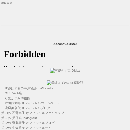
2013-03-19
AccessCounter
・
季節はずれの海岸物語（Wikipedia）
・
QUE Web店
・
可愛かずみ博物館
・
片岡鶴太郎 オフィシャルホームページ
・
渡辺美奈代 オフィシャルブログ
第01作
石野真子 オフィシャルファンクラブ
第02作
美保純 Instagram
第03作
斉藤慶子 オフィシャルブログ
第03作
中森明菜 オフィシャルサイト