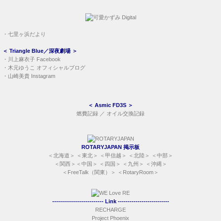
・
七里ヶ浜だより
＜
Triangle Blue／深夜劇場
＞
・
川上麻衣子 Facebook
・
木元ゆうこ オフィシャルブログ
・
山崎美貴 Instagram
＜
Asmic FD3S
＞
燃費記録
／
オイル交換記録
ROTARYJAPAN 掲示板
＜
北海道
＞ ＜
東北
＞ ＜
甲信越
＞ ＜
北陸
＞ ＜
中部
＞
＜
関西
＞＜
中国
＞ ＜
四国
＞ ＜
九州
＞ ＜
沖縄
＞
＜
FreeTalk（関東）
＞ ＜
RotaryRoom
＞
-------------------------- Link --------------------------
RECHARGE
Project Phoenix