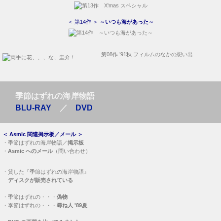
＜ 第14作 ＞
～いつも海があった～
第08作 ’91秋 フィルムのなかの想い出
季節はずれの海岸物語
BLU-RAY
／
DVD
＜
Asmic 関連掲示板／メール
＞
・
季節はずれの海岸物語／
掲示板
・
Asmic へのメール
（問い合わせ）
・
貸した『季節はずれの海岸物語』
ディスクが販売されている
・
季節はずれの・・・
偽物
・
季節はずれの・・・
尋ね人 '89夏