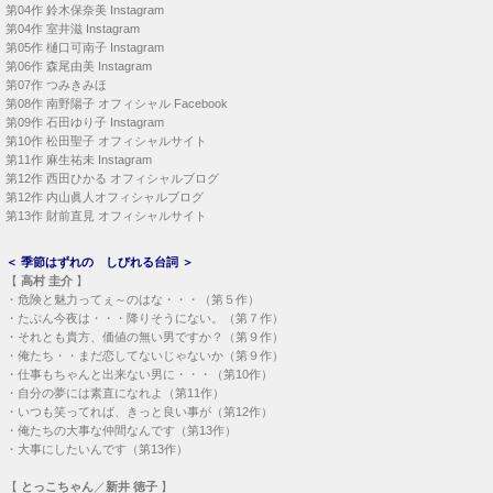
第04作
鈴木保奈美 Instagram
第04作
室井滋 Instagram
第05作
樋口可南子 Instagram
第06作
森尾由美 Instagram
第07作
つみきみほ
第08作
南野陽子 オフィシャル Facebook
第09作
石田ゆり子 Instagram
第10作
松田聖子 オフィシャルサイト
第11作
麻生祐未 Instagram
第12作
西田ひかる オフィシャルブログ
第12作
内山眞人オフィシャルブログ
第13作
財前直見 オフィシャルサイト
＜
季節はずれの しびれる台詞
＞
【
高村 圭介
】
・
危険と魅力ってぇ～のはな・・・（第５作）
・
たぶん今夜は・・・降りそうにない。（第７作）
・
それとも貴方、価値の無い男ですか？（第９作）
・
俺たち・・まだ恋してないじゃないか（第９作）
・
仕事もちゃんと出来ない男に・・・（第10作）
・
自分の夢には素直になれよ（第11作）
・
いつも笑ってれば、きっと良い事が（第12作）
・
俺たちの大事な仲間なんです（第13作）
・
大事にしたいんです（第13作）
【
とっこちゃん
／
新井 徳子
】