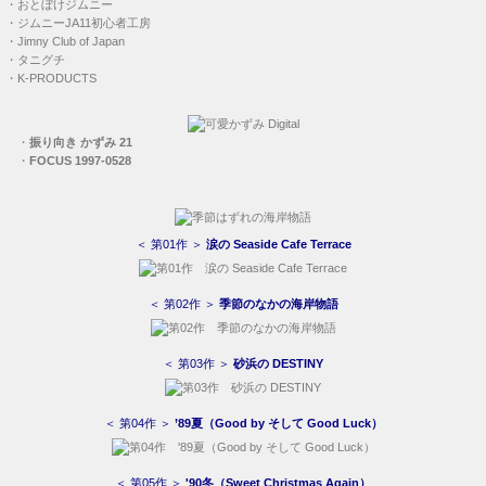
・
おとぼけジムニー
・
ジムニーJA11初心者工房
・
Jimny Club of Japan
・
タニグチ
・
K-PRODUCTS
・
振り向き かずみ 21
・
FOCUS 1997-0528
＜ 第01作 ＞
涙の Seaside Cafe Terrace
＜ 第02作 ＞
季節のなかの海岸物語
＜ 第03作 ＞
砂浜の DESTINY
＜ 第04作 ＞
’89夏（Good by そして Good Luck）
＜ 第05作 ＞
'90冬（Sweet Christmas Again）