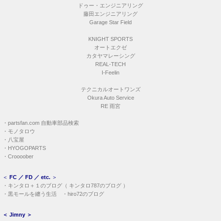
ドゥー・エンジニアリング
藤田エンジニアリング
Garage Star Field
KNIGHT SPORTS
オートエクゼ
カタヤマレーシング
REAL-TECH
I-Feelin
テクニカルオートワンズ
Okura Auto Service
RE 雨宮
・
partsfan.com 自動車部品検索
・
モノタロウ
・
八宝屋
・
HYOGOPARTS
・
Croooober
＜
FC ／ FD ／ etc.
＞
・
キンタロ＋１のブログ
（
キンタロ787のブログ
）
・
黒モールを纏う生活
・
hiro72のブログ
＜
Jimny
＞