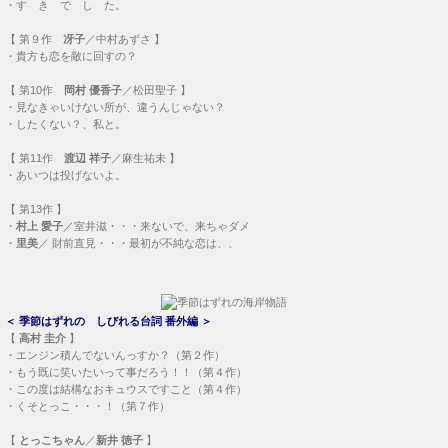
・
す き で し た。
【
第９作
冴子
／中村あずさ 】
・
貴方も恋を敵に回すの？
【
第10作
岡村 優香子
／松田聖子 】
・
見なきゃいけない所が、違うんじゃない？
・
したくない？、私と。
【
第11作
渡辺 祥子
／麻生祐未 】
・
あいつは投げないよ。
【
第13作
】
・
村上 愛子
／室井滋・・・
来ないで、来ちゃダメ
・
里美
／ 財前直見・・・
最初が不純な恋は、、
＜
季節はずれの しびれる台詞 番外編
＞
【
高村 圭介
】
・
エンジン積んでないんっすか？（第２作）
・
もう既に笑いたいって事だろう！！（第４作）
・
この度は結構なおキュウスですこと（第４作）
・
くそとっこ・・・！（第７作）
【
とっこちゃん
／
新井 徳子
】