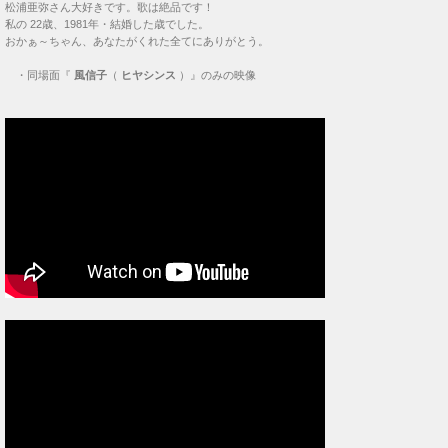
松浦亜弥さん大好きです。歌は絶品です！
私の 22歳、1981年・結婚した歳でした。
おかぁ～ちゃん、あなたがくれた全てにありがとう。
・
同場面『
風信子
（
ヒヤシンス
）』のみの映像