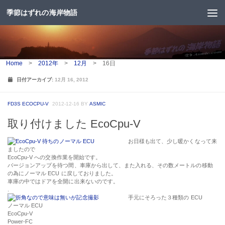
季節はずれの海岸物語
コンテンツへスキップ
Home
>
2012年
>
12月
>
16日
日付アーカイブ:
12月 16, 2012
FD3S ECOCPU-V
2012-12-16
BY
ASMIC
取り付けました EcoCpu-V
お日様も出て、少し暖かくなって来
ましたので
EcoCpu-V への交換作業を開始です。
バージョンアップを待つ間、車庫から出して、また入れる、その数メートルの移動
の為にノーマル ECU に戻しておりました。
車庫の中ではドアを全開に出来ないのです。
.
手元にそろった３種類の ECU
ノーマル ECU
EcoCpu-V
Power-FC