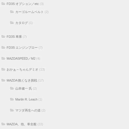
FD3S オプション／etc
(3)
カーゴルームベルト
(2)
カタログ
(1)
FD3S 車庫
(7)
FD3S エンジンブロー
(7)
MAZDASPEED／M2
(4)
おかぁ～ちゃんデミオ
(13)
MAZDA 飽くなき挑戦
(17)
山本健一 氏
(2)
Martin R. Leach
(1)
マツダ再生への道
(2)
MAZDA、他、車全般
(22)