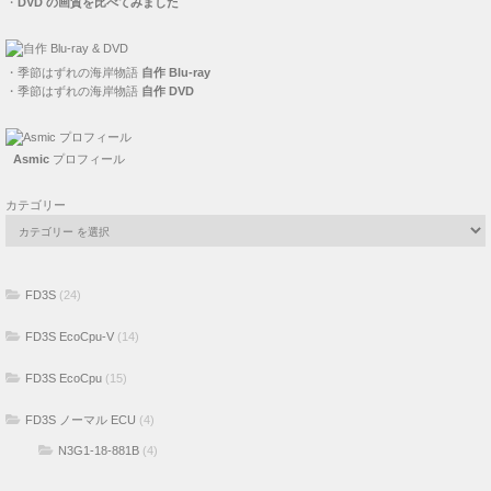
・
DVD の画質を比べてみました
・
季節はずれの海岸物語
自作 Blu-ray
・
季節はずれの海岸物語
自作 DVD
Asmic
プロフィール
カテゴリー
FD3S
(24)
FD3S EcoCpu-V
(14)
FD3S EcoCpu
(15)
FD3S ノーマル ECU
(4)
N3G1-18-881B
(4)