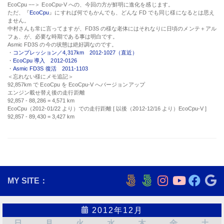
EcoCpu −−＞ EcoCpu-V への、今回の方が鮮明に進化を感じます。
ただ、『
EcoCpu
』にすれば何でもかんでも、どんな FD でも同じ様になるとは思え
ません。
中村さんも常に言ってますが、FD3S の様な老体にはそれなりに日頃のメンテ＋アル
フぁ、が、必要な時期である事は明白です。
Asmic FD3S の今の状態は絶好調なのです。
・
コンプレッション／4,317km 2012-1027（直近）
・
EcoCpu 導入 2012-0126
・
Asmic FD3S 復活 2011-1103
＜忘れない様にメモ追記＞
92,857km で EcoCpu を EcoCpu-V へバージョンアップ
エンジン載せ替え後の走行距離
92,857 - 88,286 = 4,571 km
EcoCpu（2012-01/22 より）での走行距離 [ 以後（2012-12/16 より）EcoCpu-V ]
92,857 - 89,430 = 3,427 km
MY SITE：
2012年12月
日
月
火
水
木
金
土