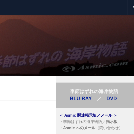
季節はずれの海岸物語
BLU-RAY
／
DVD
＜
Asmic 関連掲示板／メール
＞
・
季節はずれの海岸物語／
掲示板
・
Asmic へのメール
（問い合わせ）