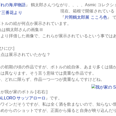
ずれの海岸物語
』 鶴太郎さんつながり、、、、Asmic コレク
現在、箱根で開催されている
『
片岡鶴太郎展 こころ色
』 
ボトルの絵が何点か展示されています。
 これは鶴太郎さんの画集Ⅲ
』より拝借した画像で、これらが展示されているという事では
・
ひにひ:]
１点は展示されていたかな？
んの初期の頃の作品ですが、ボトルの絵自体、あまり多くは描
とは異なります。そう言う意味では貴重な作品です。
か、どれに限らず、作品一つ一つが貴重なんですけどね。
が我が家のボトル [:右右:]
OALLORO サッソアローロ
』です。
のワインだそうですが、私は全く酒を飲まないので、知らない
斜めからのショットですが、正面から撮ると自身が映り込んだ