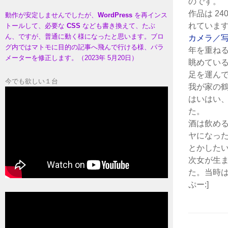
のです。
作品は 2
動作が安定しませんでしたが、
WordPress
を再インス
れていま
トールして、必要な
CSS
なども書き換えて、たぶ
ん、ですが、普通に動く様になったと思います。ブロ
カメラ／
グ内ではマトモに目的の記事へ飛んで行ける様、パラ
年を重ね
メーターを修正します。（2023年 5月20日）
眺めてい
足を運ん
今でも欲しい１台
我が家の
はいはい
た。
酒は飲め
ヤになっ
とかした
次女が生
た。当時は
ぷー:]