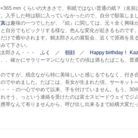
40×365 mm くらいの大きさで、和紙ではない普通の紙？（名
す。入手した時は額に入っていなかったので、自分で額装しま
写真
は趣味の一つでしたが、『絵』に関しては、元々全く興味
ると自分でもビックリする様な、色んな変化が起きるものです
るだけで癒やされます。鶴太郎さんの展覧会、近くで原画を見
でみて下さい。
鶴太郎さん・・・
ふく
／
朝顔
／
Happy birthday！ Ka
、、、確かにサラリーマンになりたての頃は酒もたばこも、普
るのですが、残念ながら特に美味しいと感じるでもなく、付き
たのでやめました。たばこは、長女が生まれた頃、サーキット
い・・・の一心でやめて以来、手を付けていません。もう、30
まれそう、っという連絡を受けたのは富士スピードウェイでジ
携帯なんて有りませんから、呼び出し出来るまで結構大変だっ