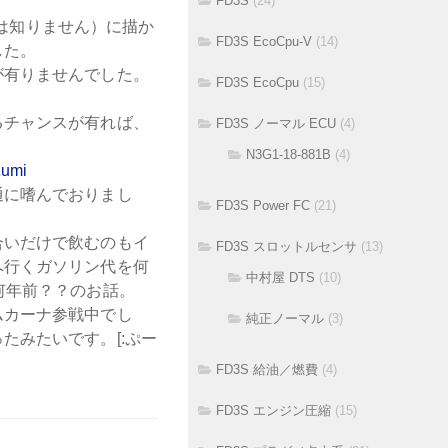
FD3S
(24)
前は知りません）に描か
FD3S EcoCpu-V
(14)
した。
が有りませんでした。
FD3S EcoCpu
(15)
。
るチャンスが有れば、
FD3S ノーマル ECU
(4)
N3G1-18-881B
(4)
zumi
通に嗜んでおりまし
FD3S Power FC
(21)
合いだけで飲むのもイ
FD3S スロットルセンサ
(13)
へ行くガソリン代を何
中村屋 DTS
(10)
何年前？？のお話。
ムカーナ参戦中でし
純正ノーマル
(3)
たみたいです。[:ぷー
FD3S 給油／燃費
(4)
FD3S エンジン圧縮
(15)