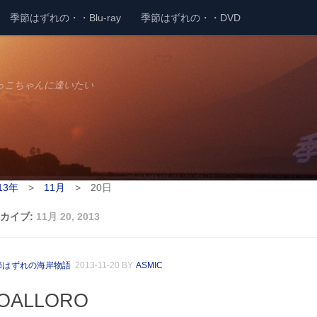
季節はずれの・・Blu-ray
季節はずれの・・DVD
っこちゃんに逢いたい
13年
>
11月
>
20日
カイブ:
11月 20, 2013
節はずれの海岸物語
2013-11-20
BY
ASMIC
OALLORO