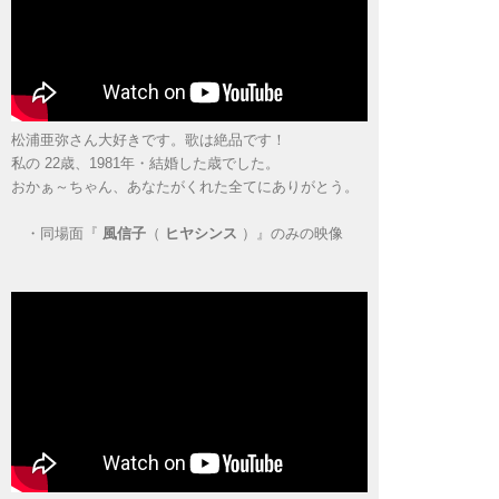
松浦亜弥さん大好きです。歌は絶品です！
私の 22歳、1981年・結婚した歳でした。
おかぁ～ちゃん、あなたがくれた全てにありがとう。
・
同場面『
風信子
（
ヒヤシンス
）』のみの映像