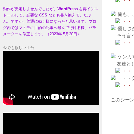
・・
動作が安定しませんでしたが、
WordPress
を再インス
俺も、
トールして、必要な
CSS
なども書き換えて、たぶ
・・
ん、ですが、普通に動く様になったと思います。ブロ
グ内ではマトモに目的の記事へ飛んで行ける様、パラ
優しさ
メーターを修正します。（2023年 5月20日）
そう言う
・・
今でも欲しい１台
ケンカ
友達とし
・・
・・・
・・
このシーン