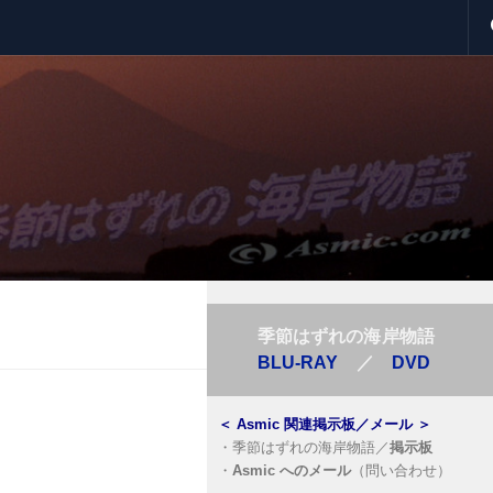
季節はずれの海岸物語
BLU-RAY
／
DVD
＜
Asmic 関連掲示板／メール
＞
・
季節はずれの海岸物語／
掲示板
・
Asmic へのメール
（問い合わせ）