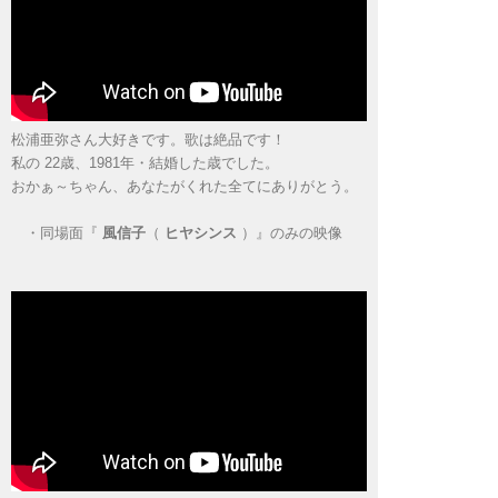
松浦亜弥さん大好きです。歌は絶品です！
私の 22歳、1981年・結婚した歳でした。
おかぁ～ちゃん、あなたがくれた全てにありがとう。
・
同場面『
風信子
（
ヒヤシンス
）』のみの映像