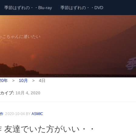
季節はずれの・・Blu-ray
季節はずれの・・DVD
っこちゃんに逢いたい
20年
>
10月
>
4日
カイブ:
10月 4, 2020
4作
2020-10-04
BY
ASMIC
作 友達でいた方がいい・・