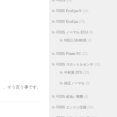
FD3S
(24)
FD3S EcoCpu-V
(14)
FD3S EcoCpu
(15)
FD3S ノーマル ECU
(4)
N3G1-18-881B
(4)
FD3S Power FC
(21)
FD3S スロットルセンサ
(13)
中村屋 DTS
(10)
純正ノーマル
(3)
ぁ、、そう言う事です。
FD3S 給油／燃費
(4)
FD3S エンジン圧縮
(15)