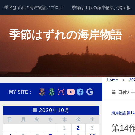
季節はずれの海岸物語／ブログ
季節はずれの海岸物語／掲示板
コンテンツへスキップ
季節はずれの海岸物語
と
Home
>
20
MY SITE：
日付アー
2020年10月
海岸物語 第1
日
月
火
水
木
金
土
第14
1
2
3