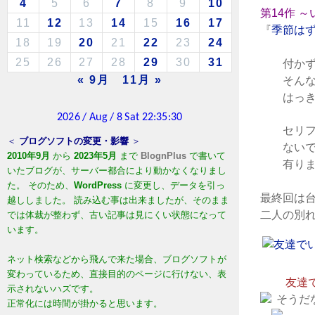
4
5
6
7
8
9
10
第14作 ～
11
12
13
14
15
16
17
『
季節は
18
19
20
21
22
23
24
25
26
27
28
29
30
31
付かず、
« 9月
11月 »
そんな 理
はっきり
セリフの
＜
ブログソフトの変更・影響
＞
ないです
2010年9月
から
2023年5月
まで
BlognPlus
で書いて
有りま
いたブログが、サーバー都合により動かなくなりまし
た。 そのため、
WordPress
に変更し、データを引っ
最終回は
越ししました。 読み込む事は出来ましたが、そのまま
二人の別
では体裁が整わず、古い記事は見にくい状態になって
います。
ネット検索などから飛んで来た場合、ブログソフトが
変わっているため、直接目的のページに行けない、表
友達でい
示されないハズです。
そうだ
正常化には時間が掛かると思います。