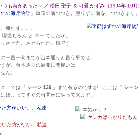
いつも海があった～ ／ 松田 聖子 ＆ 可愛 かずみ（1994年 10月
ずれの海岸物語
』重箱の隅つつき。懲りずに隅を、つつきます
離れず、、、
恵ちゃん と 幸一 でしたが、
させた、させられた、様です。
一言一句までが台本通りと言う事では
が、台本通りの展開に間違いは
せん。
台本上では『
シーン 139
』まで有るのですが、ここは『
シーン 
れは始まってすぐの時間帯にやって来ます。
本気かよ？
ケンカばっかりだもん
た方がいい、私達
な