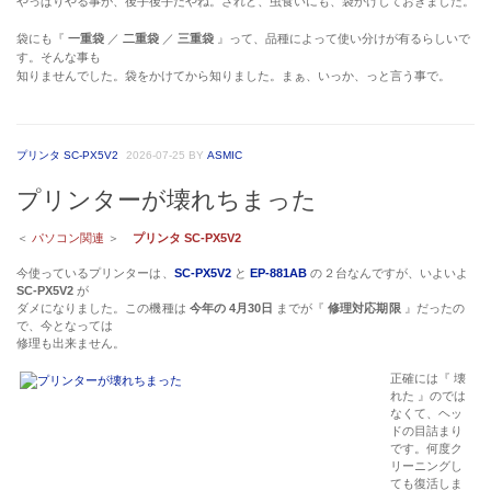
やっぱりやる事が、後手後手だやね。されど、虫食いにも、袋かけしておきました。
袋にも『
一重袋
／
二重袋
／
三重袋
』って、品種によって使い分けが有るらしいで
す。そんな事も
知りませんでした。袋をかけてから知りました。まぁ、いっか、っと言う事で。
プリンタ SC-PX5V2
2026-07-25
BY
ASMIC
プリンターが壊れちまった
＜
パソコン関連
＞
プリンタ SC-PX5V2
今使っているプリンターは、
SC-PX5V2
と
EP-881AB
の２台なんですが、いよいよ
SC-PX5V2
が
ダメになりました。この機種は
今年の 4月30日
までが『
修理対応期限
』だったの
で、今となっては
修理も出来ません。
正確には『 壊
れた 』のでは
なくて、ヘッ
ドの目詰まり
です。何度ク
リーニングし
ても復活しま