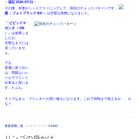
＜
追記 2026-07/31
＞
その後、何度かヘッドクリーニングして、現在のチェックパターンです。
黒
（
フォトブラック BK
）は完璧な状態になりました。
『
ビビッドマ
ゼンタ
（
VM
）』は改善しま
したが、
完璧なまでには
戻っていませ
ん。
でも、
普通に使う分に
は、問題ないレ
ベルでプリント
出来ると思いま
す、たぶん。
そうでなきゃ、プリンターの買い換えになります。これで何時まで使えるか、、か
な？
家庭菜園／庭
2026-07-27
BY
ASMIC
リンゴの袋かけ