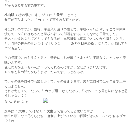
す。
だから５０年も前の事です。
小山駅
（ 栃木県小山市 ）近くに『
天宝
』と言う
雀荘が有りました。『
竹
』って言うのも有ったぞ。
今は無いのですが、当時、学生入り浸りの雀荘で、学校へも行かず、そこで時間を
潰して、夕方にはちゃんと学校へ行って部活をする。そんなのが日常でした。
テストの点数なんてどうにでもなるが、出席日数は細工できないから気をつけろ、
と、当時の担任の言いつけも守りつつ。 『
あと何日休める
』なんて、記録してた
ヤツも居た。
その雀荘でこれを注文すると、普通にこれが出てきますが、半端なく、とにかく美
味いんです。
雀荘のおかぁ～ちゃんが作ってくれるのですが、なぜかうまいんです。
５０年も前の話だからうまかったんです、っとなるか。。
で、その味を自分でも出したくて、そのまま５０年。未だに自分ではそこまで上手
く出来ません。
それが悔しくて、だって『
カップ麺
』なんだから、誰が作っても同じ味になると思
うじゃない？？
な ん で か な ぁ ～ ～ ～
文字は『
天和
』ではなく『
天宝
』で合ってると思いますが・・・。
学生の頃にやり尽くしたね、麻雀。上がっていない役満がほんのいくつか有るダケ
ですわ。