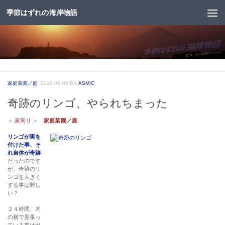
季節はずれの海岸物語
コンテンツへスキップ
家庭菜園／庭
2026-08-06
BY
ASMIC
奇跡のリンゴ、やられちまった
＜
家周り
＞
家庭菜園／庭
リンゴが実を
付けた事、そ
れ自体が奇跡
だったのです
が、奇跡のリ
ンゴを大きく
する事は難し
い？
２４時間、木
の横で見張っ