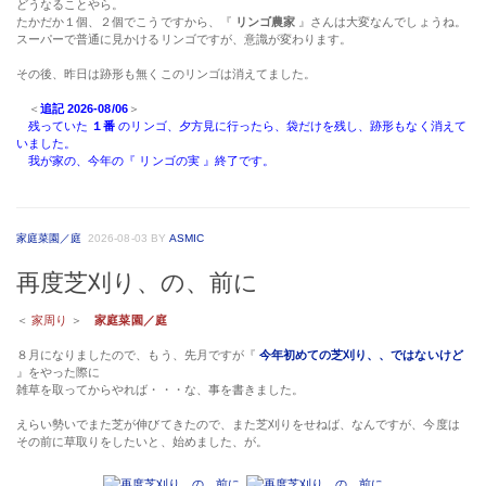
どうなることやら。
たかだか１個、２個でこうですから、『
リンゴ農家
』さんは大変なんでしょうね。
スーパーで普通に見かけるリンゴですが、意識が変わります。
その後、昨日は跡形も無くこのリンゴは消えてました。
＜
追記 2026-08/06
＞
残っていた
１番
のリンゴ、夕方見に行ったら、袋だけを残し、跡形もなく消えて
いました。
我が家の、今年の『 リンゴの実 』終了です。
家庭菜園／庭
2026-08-03
BY
ASMIC
再度芝刈り、の、前に
＜
家周り
＞
家庭菜園／庭
８月になりましたので、もう、先月ですが『
今年初めての芝刈り、、ではないけど
』をやった際に
雑草を取ってからやれば・・・な、事を書きました。
えらい勢いでまた芝が伸びてきたので、また芝刈りをせねば、なんですが、今度は
その前に草取りをしたいと、始めました、が。