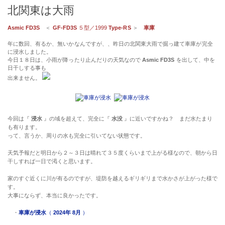
北関東は大雨
Asmic FD3S
＜
GF-FD3S
５型／1999
Type-RS
＞
車庫
年に数回、有るか、無いかなんですが、、昨日の北関東大雨で掘っ建て車庫が完全
に浸水しました。
今日１８日は、小雨が降ったり止んだりの天気なので
Asmic FD3S
を出して、中を
日干しする事も
出来ません。
今回は『
浸水
』の域を超えて、完全に『
水没
』に近いですかね？ まだ水たまり
も有ります。
って、言うか、周りの水も完全に引いてない状態です。
天気予報だと明日から２～３日は晴れて３５度くらいまで上がる様なので、朝から日
干しすれば一日で渇くと思います。
家のすぐ近くに川が有るのですが、堤防を越えるギリギリまで水かさが上がった様で
す。
大事にならず、本当に良かったです。
・
車庫が浸水
（
2024年 8月
）