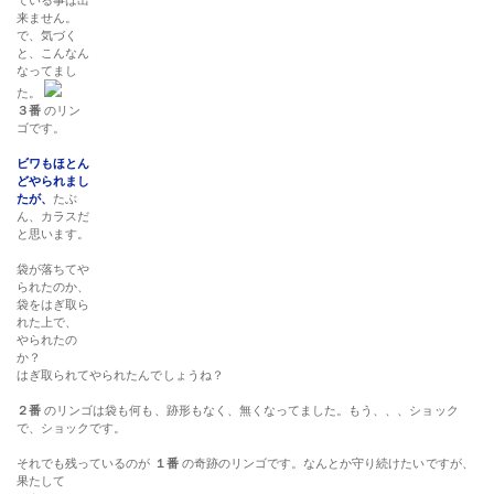
ている事は出
来ません。
で、気づく
と、こんなん
なってまし
た。
３番
のリン
ゴです。
ビワもほとん
どやられまし
たが、
たぶ
ん、カラスだ
と思います。
袋が落ちてや
られたのか、
袋をはぎ取ら
れた上で、
やられたの
か？
はぎ取られてやられたんでしょうね？
２番
のリンゴは袋も何も、跡形もなく、無くなってました。もう、、、ショック
で、ショックです。
それでも残っているのが
１番
の奇跡のリンゴです。なんとか守り続けたいですが、
果たして