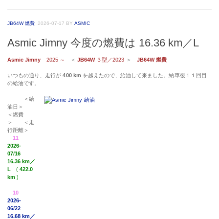
JB64W 燃費
2026-07-17
BY
ASMIC
Asmic Jimny 今度の燃費は 16.36 km／L
Asmic Jimny
2025 ～
＜
JB64W
３型／2023
＞
JB64W 燃費
いつもの通り、走行が
400 km
を越えたので、給油して来ました。納車後１１回目
の給油です。
＜給
油日＞
＜燃費
＞ ＜走
行距離＞
11
2026-
07/16
16.36 km／
L
(
422.0
km
)
10
2026-
06/22
16.68 km／