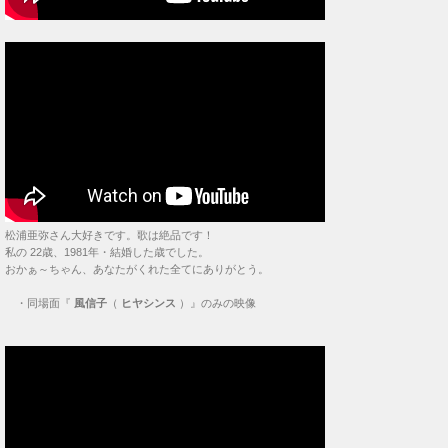
松浦亜弥さん大好きです。歌は絶品です！
私の 22歳、1981年・結婚した歳でした。
おかぁ～ちゃん、あなたがくれた全てにありがとう。
・
同場面『
風信子
（
ヒヤシンス
）』のみの映像