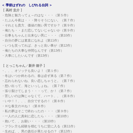
＜
季節はずれの しびれる台詞
＞
【
高村 圭介
】
・
危険と魅力ってぇ～のはな・・・（第５作）
・
たぶん今夜は・・・降りそうにない。（第７作）
・
それとも貴方、価値の無い男ですか？（第９作）
・
俺たち・・まだ恋してないじゃないか（第９作）
・
仕事もちゃんと出来ない男に・・・（第10作）
・
自分の夢には素直になれよ（第11作）
・
いつも笑ってれば、きっと良い事が（第12作）
・
俺たちの大事な仲間なんです（第13作）
・
大事にしたいんです（第13作）
【
とっこちゃん
／
新井 徳子
】
・
、、、オソッテも良いよ！（第１作）
・
冬はいつか終わるの。春は必ず来る（第７作）
・
忘れられないね、良い恋しちゃうと。（第７作）
・
想い出って、海といっしょね。（第７作）
・
張り裂けてしまう・・・って、か！（第７作）
・
苦しいのは胸じゃなくて、ハート、、（第８作）
・
いや！！、、、自分でするの！（第８作）
・
Ｈな春文のＨね！（第８作）
・
私の夢はそこで終わったの・・・（第９作）
・
一人の人に真剣に恋したら・・・（第10作）
・
抱いて、、お願い・・・（第10作）
・
フラレ方も経験を積むうちに堂に入る（第11作）
・
生めば、、男の責任が果たせるの？（第12作）