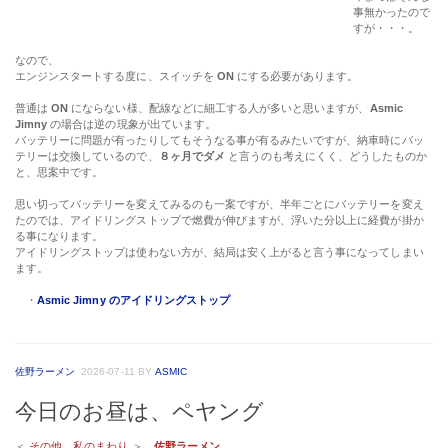
事無かったので
すが・・・。
なので、
エンジンスタートする度に、スイッチを
ON
にする必要があります。
普通は
ON
にならない様、配線などに細工する人が多いと思いますが、
Asmic
Jimny
の場合は逆の現象が出ています。
バッテリーに問題が有ったりしてもそうなる事が有るみたいですが、納車時にバッ
テリーは交換しているので、
８ヶ月でダメ
と言うのも考えにくく、どうしたものか
と、思案中です。
思い切ってバッテリーを変えてみるのも一案ですが、半年ごとにバッテリーを変え
たのでは、アイドリングストップで燃費が伸びますが、浮いた分以上に経費が掛か
る事になります。
アイドリングストップは使わない方が、結局は安く上がると言う事になってしまい
ます。
・
Asmic Jimny のアイドリングストップ
佐野ラーメン
2026-07-11
BY
ASMIC
今日のお昼は、ペヤング
＜
その他、私のまわり
＞
佐野ラーメン