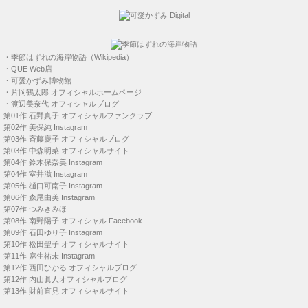
・
季節はずれの海岸物語（Wikipedia）
・
QUE Web店
・
可愛かずみ博物館
・
片岡鶴太郎 オフィシャルホームページ
・
渡辺美奈代 オフィシャルブログ
第01作
石野真子 オフィシャルファンクラブ
第02作
美保純 Instagram
第03作
斉藤慶子 オフィシャルブログ
第03作
中森明菜 オフィシャルサイト
第04作
鈴木保奈美 Instagram
第04作
室井滋 Instagram
第05作
樋口可南子 Instagram
第06作
森尾由美 Instagram
第07作
つみきみほ
第08作
南野陽子 オフィシャル Facebook
第09作
石田ゆり子 Instagram
第10作
松田聖子 オフィシャルサイト
第11作
麻生祐未 Instagram
第12作
西田ひかる オフィシャルブログ
第12作
内山眞人オフィシャルブログ
第13作
財前直見 オフィシャルサイト