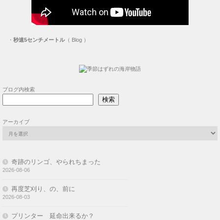
・
秒速5センチメートル
（ Blog ）
ブログ内検索
検索
アーカイブ
奇跡のリンゴ、やられちまった
2026-08-06
再度芝刈り、の、前に
2026-08-03
プリンター 延命出来るか？