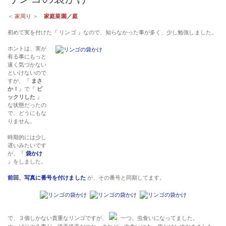
＜
家周り
＞
家庭菜園／庭
初めて実を付けた『 リンゴ 』なので、知らなかった事が多く、少し勉強しました。
ホントは、実が
有る事にもっと
速く気づかない
といけないので
すが、『
まさ
か！
』で『
ビ
ックリした
』
な状態だったの
で、どうにもな
りません。
時期的には少し
遅いみたいです
が、『
袋かけ
』をしました。
前回、写真に番号を付けました
が、その番号と同期してます。
で、３個しかない貴重なリンゴですが、
一つ、虫食いになってました。