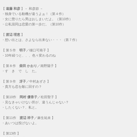
【
遠藤 和彦
】－ 和彦節 －
・
独身でいる動機が違うよぉ！（第４作）
・
女に懲りたら男はおしまいだよ。（第10作）
・
公私混同は恋愛の第一歩だ。（第10作）
【
渡辺 理恵
】
・
想い出とは、さよなら出来ない・・・（第７作）
【
第５作
明子
／樋口可南子 】
・
10年経つと、、、色々変わるのね
【
第８作
柴田 かおり
／南野陽子 】
・
す き で し た。
【
第９作
冴子
／中村あずさ 】
・
貴方も恋を敵に回すの？
【
第10作
岡村 優香子
／松田聖子 】
・
見なきゃいけない所が、違うんじゃない？
・
したくない？、私と。
【
第11作
渡辺 祥子
／麻生祐未 】
・
あいつは投げないよ。
【
第13作
】