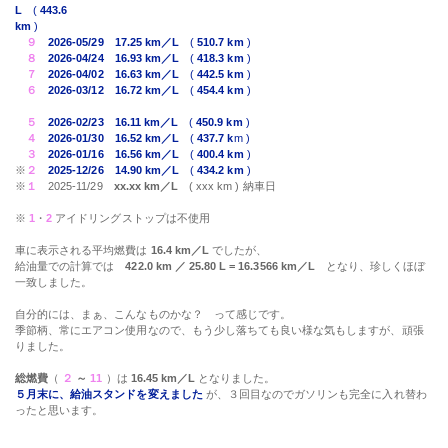
L
(
443.6
km
)
９
2026-05/29
17.25 km／L
(
510.7 km
)
８
2026-04/24
16.93 km／L
(
418.3 km
)
７
2026-04/02
16.63 km／L
(
442.5 km
)
６
2026-03/12
16.72 km／L
(
454.4 km
)
５
2026-02/23
16.11 km／L
(
450.9 km
)
４
2026-01/30
16.52 km／L
(
437.7 k
m )
３
2026-01/16
16.56 km／L
(
400.4 km
)
※
２
2025-12/26
14.90 km／L
(
434.2 km
)
※
１
2025-11/29
xx.xx km／L
( xxx km ) 納車日
※
1
・
2
アイドリングストップは不使用
車に表示される平均燃費は
16.4 km／L
でしたが、
給油量での計算では
422.0 km ／ 25.80 L = 16.3566 km／L
となり、珍しくほぼ
一致しました。
自分的には、まぁ、こんなものかな？ って感じです。
季節柄、常にエアコン使用なので、もう少し落ちても良い様な気もしますが、頑張
りました。
総燃費
（
２
～
11
）は
16.45 km／L
となりました。
５月末に、給油スタンドを変えました
が、３回目なのでガソリンも完全に入れ替わ
ったと思います。