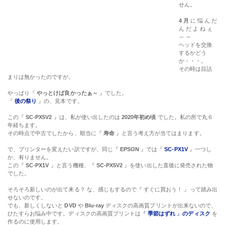
せん。
4 月
に 悩 ん だ
ん だ よ ね ぇ
～ ～
ヘッドを交換
するかどう
か・・・。
その時は目詰
まりは無かったのですが。
やっぱり『
やっとけば良かったぁ～
』でした。
『
後の祭り
』の、見本です。
この『
SC-PX5V2
』は、私が使い出したのは
2020年初め頃
でした。私の所で丸６
年経ちます。
その時点で中古でしたから、順当に『
寿命
』と言う考え方が当てはまります。
で、プリンターを変えたい訳ですが、同じ『
EPSON
』では『
SC-PX1V
』一つし
か、有りません。
この『
SC-PX1V
』と言う機種、『
SC-PX5V2
』を使い出した直後に発売された物
でした。
そろそろ新しいのが出て来る？ な、感じもするので『 すぐに買おう！ 』って踏み出
せないのです。
でも、新しくしないと
DVD
や
Blu-ray
ディスクの高画質プリントが出来ないので、
ひたすらお悩み中です。ディスクの高画質プリントは
『
季節はずれ
』
のディスク
を
作るのに使用します。