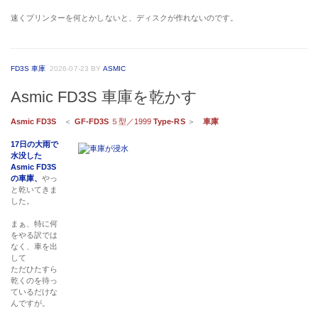
速くプリンターを何とかしないと、ディスクが作れないのです。
FD3S 車庫
2026-07-23
BY
ASMIC
Asmic FD3S 車庫を乾かす
Asmic FD3S
＜
GF-FD3S
５型／1999
Type-RS
＞
車庫
17日の大雨で
水没した
Asmic FD3S
の車庫、
やっ
と乾いてきま
した。
まぁ、特に何
をやる訳では
なく、車を出
して
ただひたすら
乾くのを待っ
ているだけな
んですが。