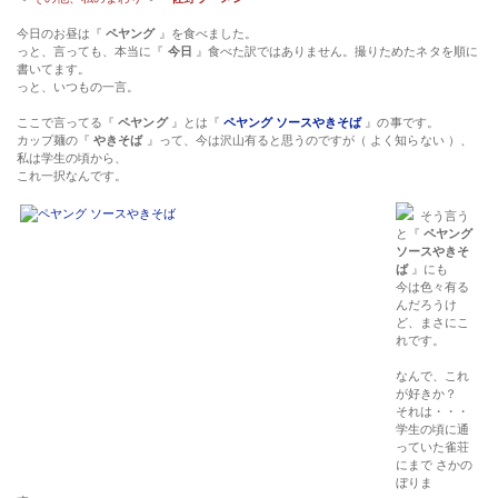
今日のお昼は『
ペヤング
』を食べました。
っと、言っても、本当に『
今日
』食べた訳ではありません。撮りためたネタを順に
書いてます。
っと、いつもの一言。
ここで言ってる『
ペヤング
』とは『
ペヤング ソースやきそば
』の事です。
カップ麺の『
やきそば
』って、今は沢山有ると思うのですが（ よく知らない ）、
私は学生の頃から、
これ一択なんです。
そう言う
と『
ペヤング
ソースやきそ
ば
』にも
今は色々有る
んだろうけ
ど、まさにこ
れです。
なんで、これ
が好きか？
それは・・・
学生の頃に通
っていた雀荘
にまで さかの
ぼりま