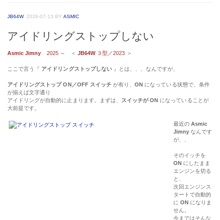
JB64W
2026-07-13
BY
ASMIC
アイドリングストップしない
Asmic Jimny
2025 ～
＜
JB64W
３型／2023
＞
ここで言う『
アイドリングストップしない
』とは、、、なんですが、
アイドリングストップ ON／OFF スイッチ
が有り、
ON
になっている状態で、条件
が揃えば文字通り
アイドリングが自動的に止まります。まずは、
スイッチが ON
になっていることが
大前提です。
最近の
Asmic
Jimny
なんです
が、、
そのイッチを
ON
にしたまま
エンジンを切る
と、
次回エンジンス
タートで自動的
に
ON
になりま
せん。
今まではそんな