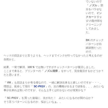
ていないので
『
ノズル
』部
分をバラせな
いので、
イン
クカートリッ
ジ
の取付部を
クリーニング
してみまし
た。
BK
のチェック
パターンが白
紙状態だった
ので、
ヘッドの目詰まりと言うよりも、ヘッドまでインクが行ってなかったと考えるのが
自然かと。
結果、一発で解消、
100％
では無いですがチェックパターンが復活しました。
ここまで来ると、プリンターの『
ノズル清掃
』をやって、完全復活するかどうか？
だと思います。
『
VM
』も目詰まりが有る様なので、一緒に解決出来ると嬉しいのですが・・・。
理想は、延命して現行『
SC-PX1V
』の、次の機種が出るまで頑張る、、、みたいな
事が出来れば良いのですが、そんな上手くは行かないのが現実かな？
『
SC-PX1V
』を買った途端に、次が出た！ みたいになるのが関の山か？
そう言うパターンになるのか、悩ましいなぁ。。