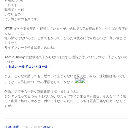
ず選んだのが
これです。
磁石でくっ付
いているの
で、剥がすのも楽です。
MT車
ダケを５０年近く運転していますが、それでも気を緩めると、少しばかり下が
ったり、、は、
無い訳ではないので。これでもかって、ぴったり後ろに付かれるのは、良い感じは
しません。
サイドブレーキ使えば良いのにね。
Asmic Jimny
には坂道で下がらない様にする機能が付いているので、下がらないの
ですが・・・。
（
ヒルホールドコントロール
）
まぁ、こんなの貼っても、近づいて止まらないと見えないから、速効性は無いでし
ょうが、自己防衛の一つの手段として、かな？
勿論、走行中も十分な車間距離は取りましょうね。
チンタラ走ってるつもりはないが、やたらツツイテ来る輩も居る。そんなヤツに限
って山道で離れてやると、付いて来ないんだわ。こっちは正真正銘な軽カーなんで
すが。。。
FD3S 車庫
2026-07-18
BY
ASMIC