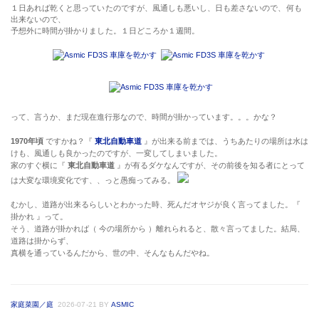
１日あれば乾くと思っていたのですが、風通しも悪いし、日も差さないので、何も
出来ないので、
予想外に時間が掛かりました。１日どころか１週間。
って、言うか、まだ現在進行形なので、時間が掛かっています。。。かな？
1970年頃
ですかね？『
東北自動車道
』が出来る前までは、うちあたりの場所は水は
けも、風通しも良かったのですが、一変してしまいました。
家のすぐ横に『
東北自動車道
』が有るダケなんですが、その前後を知る者にとって
は大変な環境変化です、、っと愚痴ってみる。
むかし、道路が出来るらしいとわかった時、死んだオヤジが良く言ってました。『
掛かれ 』って。
そう、道路が掛かれば（ 今の場所から ）離れられると、散々言ってました。結局、
道路は掛からず、
真横を通っているんだから、世の中、そんなもんだやね。
家庭菜園／庭
2026-07-21
BY
ASMIC