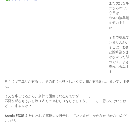
また大変な事
になるので、
今回は、
液体の除草剤
を使いまし
た。
全面で枯れて
いませんが、
そこは、わざ
と除草剤をま
かなかった部
分です。まき
忘れも含みま
す。
所々にヤマユリが有るし、その他にも枯らしたくない物が有る所は、まいていませ
ん。
そんな事してるから、余計に面倒になるんですが・・・。
不要な所をもう少し絞り込んで草むしりをしましょう。 っと、思ってはいるけ
ど、出来るんか？
Asmic FD3S
を外に出して車庫内を日干ししていますが、なかなか渇かないんだ、
これが。