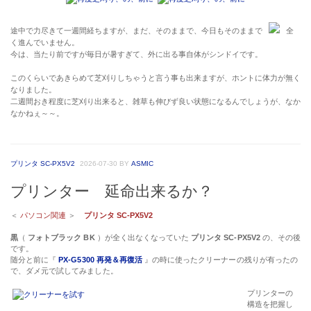
途中で力尽きて一週間経ちますが、まだ、そのままで、今日もそのままで
全
く進んでいません。
今は、当たり前ですが毎日が暑すぎて、外に出る事自体がシンドイです。
このくらいであきらめて芝刈りしちゃうと言う事も出来ますが、ホントに体力が無く
なりました。
二週間おき程度に芝刈り出来ると、雑草も伸びず良い状態になるんでしょうが、なか
なかねぇ～～。
プリンタ SC-PX5V2
2026-07-30
BY
ASMIC
プリンター 延命出来るか？
＜
パソコン関連
＞
プリンタ SC-PX5V2
黒
（
フォトブラック BK
）が全く出なくなっていた
プリンタ SC-PX5V2
の、その後
です。
随分と前に『
PX-G5300 再発＆再復活
』の時に使ったクリーナーの残りが有ったの
で、ダメ元で試してみました。
プリンターの
構造を把握し