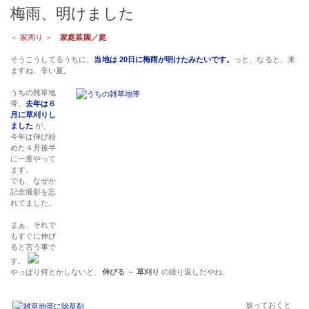
梅雨、明けました
＜
家周り
＞
家庭菜園／庭
そうこうしてるうちに、
当地は 20日に梅雨が明けたみたいです。
っと、なると、来
ますね、辛い夏。
うちの雑草地
帯、
去年は６
月に草刈りし
ました
が、
今年は伸び始
めた４月後半
に一度やって
ます。
でも、なぜか
記念撮影を忘
れてました。
まぁ、それで
もすぐに伸び
ると言う事で
す。
やっぱり何とかしないと、
伸びる － 草刈り
の繰り返しだやね。
放っておくと