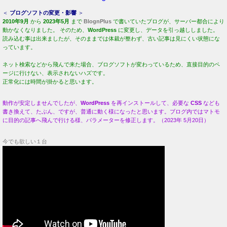
＜
ブログソフトの変更・影響
＞
2010年9月
から
2023年5月
まで
BlognPlus
で書いていたブログが、サーバー都合により
動かなくなりました。 そのため、
WordPress
に変更し、データを引っ越ししました。
読み込む事は出来ましたが、そのままでは体裁が整わず、古い記事は見にくい状態にな
っています。
ネット検索などから飛んで来た場合、ブログソフトが変わっているため、直接目的のペ
ージに行けない、表示されないハズです。
正常化には時間が掛かると思います。
動作が安定しませんでしたが、
WordPress
を再インストールして、必要な
CSS
なども
書き換えて、たぶん、ですが、普通に動く様になったと思います。ブログ内ではマトモ
に目的の記事へ飛んで行ける様、パラメーターを修正します。（2023年 5月20日）
今でも欲しい１台