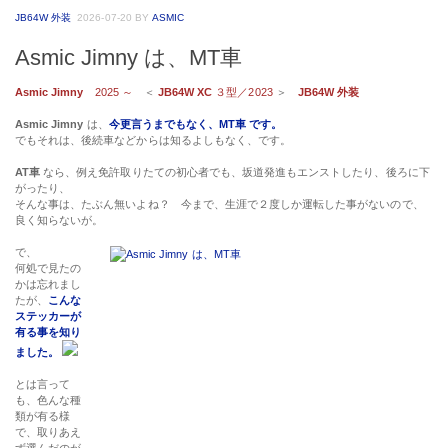
JB64W 外装
2026-07-20
BY
ASMIC
Asmic Jimny は、MT車
Asmic Jimny
2025 ～
＜
JB64W XC
３型／2023
＞
JB64W 外装
Asmic Jimny
は、
今更言うまでもなく、MT車 です。
でもそれは、後続車などからは知るよしもなく、です。
AT車
なら、例え免許取りたての初心者でも、坂道発進もエンストしたり、後ろに下
がったり、
そんな事は、たぶん無いよね？ 今まで、生涯で２度しか運転した事がないので、
良く知らないが。
で、
何処で見たの
かは忘れまし
たが、
こんな
ステッカーが
有る事を知り
ました。
とは言って
も、色んな種
類が有る様
で、取りあえ