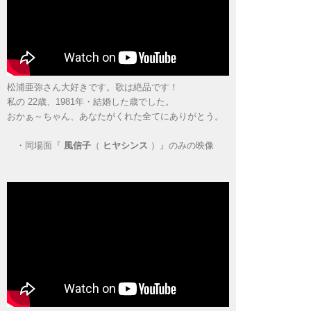
松浦亜弥さん大好きです。歌は絶品です！
私の 22歳、1981年・結婚した歳でした。
おかぁ～ちゃん、あなたがくれた全てにありがとう。
・
同場面『
風信子
（
ヒヤシンス
）』のみの映像