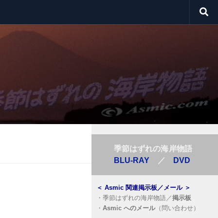
季節はずれの海岸物語
BLU-RAY
／
DVD
＜
Asmic 関連掲示板／メール
＞
・
季節はずれの海岸物語／
掲示板
・
Asmic へのメール
（問い合わせ）