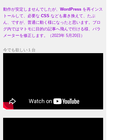
動作が安定しませんでしたが、
WordPress
を再インス
トールして、必要な
CSS
なども書き換えて、たぶ
ん、ですが、普通に動く様になったと思います。ブロ
グ内ではマトモに目的の記事へ飛んで行ける様、パラ
メーターを修正します。（2023年 5月20日）
今でも欲しい１台