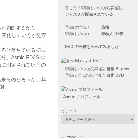
・
貸した『季節はずれの海岸物語』
ディスクが販売されている
・
季節はずれの・・・
偽物
ると判断するか？
・
季節はずれの・・・
尋ね人 '89夏
様に変化していくか見守
・
DVD の画質を比べてみました
見ると落ちている様に
smic FD3S の
様に測定されているの
・
季節はずれの海岸物語
自作 Blu-ray
・
季節はずれの海岸物語
自作 DVD
出来るのだろうが、無
面倒・・・
Asmic
プロフィール
カテゴリー