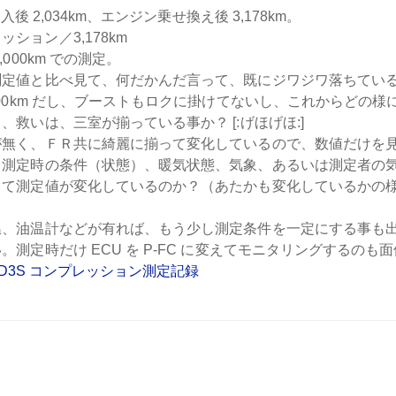
 導入後 2,034km、エンジン乗せ換え後 3,178km。
,000km での測定。
測定値と比べ見て、何だかんだ言って、既にジワジワ落ちてい
000km だし、ブーストもロクに掛けてないし、これからどの
、救いは、三室が揃っている事か？ [:げほげほ:]
が無く、ＦＲ共に綺麗に揃って変化しているので、数値だけを
測定時の条件（状態）、暖気状態、気象、あるいは測定者の気分、A
って測定値が変化しているのか？（あたかも変化しているかの
温、油温計などが有れば、もう少し測定条件を一定にする事も
。測定時だけ ECU を P-FC に変えてモニタリングするのも
c FD3S コンプレッション測定記録