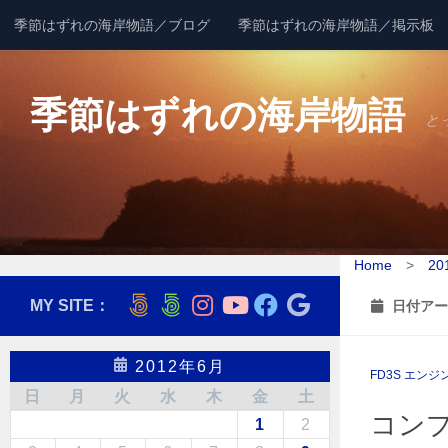
季節はずれの海岸物語／ブログ
季節はずれの海岸物語／掲示板
コンテンツへスキップ
季節はずれの海岸物語
と
Home
>
20
MY SITE：
日付アー
2012年6月
FD3S エンジ
日
月
火
水
木
金
土
コンプ
1
2