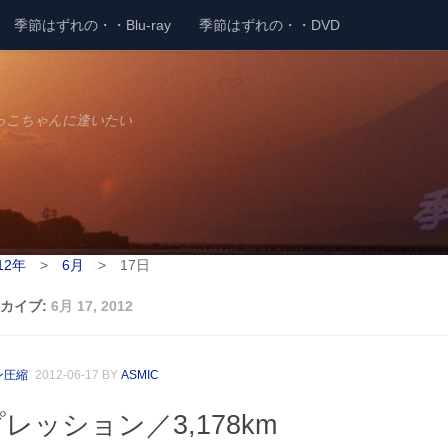
季節はずれの・・Blu-ray
季節はずれの・・DVD
っこちゃんに逢いたい
12年
>
6月
>
17日
カイブ:
6月 17, 2012
ン圧縮
2012-06-17
BY
ASMIC
レッション／3,178km