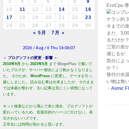
3
4
5
6
7
8
9
EcoCpu
10
11
12
13
14
15
16
17
18
19
20
21
22
23
ナラシ約 3
24
25
26
27
28
29
30
今までの
« 5月
7月 »
まだ、3,
るだけか？
三室の差
感じるが、
＜
ブログソフトの変更・影響
＞
気分によ
2010年9月
から
2023年5月
まで
BlognPlus
で書いて
か？）
いたブログが、サーバー都合により動かなくなりまし
後付の水
た。 そのため、
WordPress
に変更し、データを引っ
い物は無い
越ししました。 読み込む事は出来ましたが、そのまま
では体裁が整わず、古い記事は見にくい状態になって
・
Asmi
います。
ネット検索などから飛んで来た場合、ブログソフトが
変わっているため、直接目的のページに行けない、表
示されないハズです。
正常化には時間が掛かると思います。