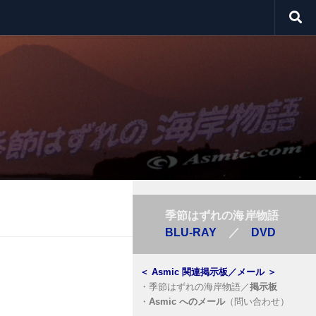
季節はずれの海岸物語
BLU-RAY
／
DVD
＜
Asmic 関連掲示板／メール
＞
・
季節はずれの海岸物語／
掲示板
・
Asmic へのメール
（問い合わせ）