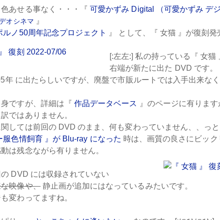
も色あせる事なく・・・『
可愛かずみ Digital
（可愛かずみ デ
』
デオシネマ
ポルノ50周年記念プロジェクト
』 として、『
女猫
』が復刻発
[:左左:] 私の持っている『
女猫
右端が新たに出た
DVD
です。
05年
に出たらしいですが、廃盤で市販ルートでは入手出来なく
中身ですが、詳細は『
作品データベース
』のページに有ります
た訳ではありません。
に関しては前回の
DVD
のまま、何も変わっていません、、っと
ー服色情飼育
』が
Blu-ray
になった
時は、画質の良さにビック
感動は残念ながら有りません。
回の
DVD
には収録されていない
様な映像や、
静止画が追加にはなっているみたいです。
ジも変わってますね。