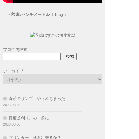
・
秒速5センチメートル
（ Blog ）
ブログ内検索
検索
アーカイブ
奇跡のリンゴ、やられちまった
2026-08-06
再度芝刈り、の、前に
2026-08-03
プリンター 延命出来るか？