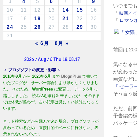
3
4
5
6
7
8
9
いつまで
10
11
12
13
14
15
16
『
映画／ビ
17
18
19
20
21
22
23
『
ロマン
24
25
26
27
28
29
30
31
« 6月
8月 »
前回は
20
気になる
＜
ブログソフトの変更・影響
＞
が変わっ
2010年9月
から
2023年5月
まで
BlognPlus
で書いて
画質など
いたブログが、サーバー都合により動かなくなりまし
『
セーラ
た。 そのため、
WordPress
に変更し、データを引っ
そう言う
越ししました。 読み込む事は出来ましたが、そのまま
では体裁が整わず、古い記事は見にくい状態になって
ただ、前
います。
予告編の
ネット検索などから飛んで来た場合、ブログソフトが
パッケー
変わっているため、直接目的のページに行けない、表
示されないハズです。