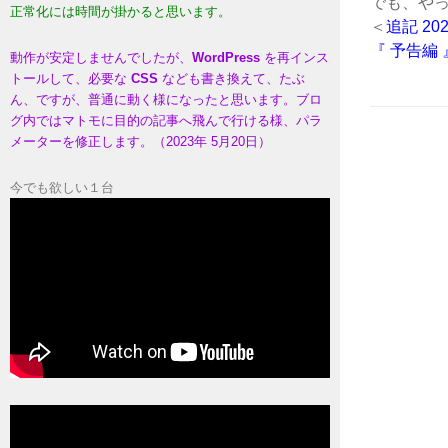
でも、や
正常化には時間が掛かると思います。
＜
追記 202
『 予告編
動作が安定しませんでしたが、
WordPress
を再インス
トールして、必要な
CSS
なども書き換えて、たぶ
ん、ですが、普通に動く様になったと思います。ブロ
グ内ではマトモに目的の記事へ飛んで行ける様、パラ
メーターを修正します。（2023年 5月20日）
今でも欲しい１台