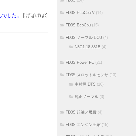
FD3S
(24)
FD3S EcoCpu-V
(14)
んでした。
[:げほげほ:]
FD3S EcoCpu
(15)
FD3S ノーマル ECU
(4)
N3G1-18-881B
(4)
FD3S Power FC
(21)
FD3S スロットルセンサ
(13)
中村屋 DTS
(10)
純正ノーマル
(3)
FD3S 給油／燃費
(4)
FD3S エンジン圧縮
(15)