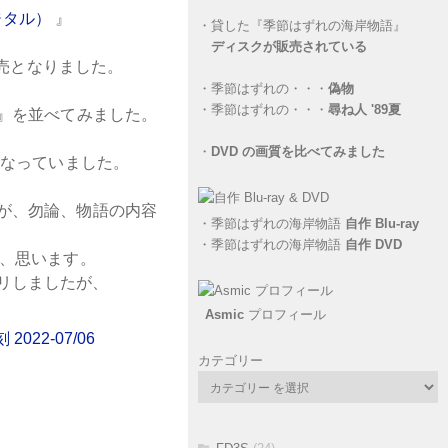
ジタル）
』
・
貸した『季節はずれの海岸物語』
ディスクが販売されている
売となりました。
・
季節はずれの・・・
偽物
・
季節はずれの・・・
尋ね人 '89夏
』を並べてみました。
・
DVD の画質を比べてみました
なっていました。
が、勿論、物語の内容
・
季節はずれの海岸物語
自作 Blu-ray
・
季節はずれの海岸物語
自作 DVD
、思います。
リしましたが、
Asmic
プロフィール
カテゴリー