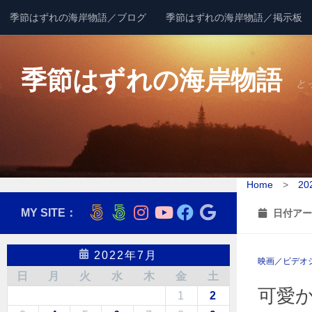
季節はずれの海岸物語／ブログ
季節はずれの海岸物語／掲示板
コンテンツへスキップ
季節はずれの海岸物語
と
Home
>
20
MY SITE：
日付アー
2022年7月
映画／ビデオ
日
月
火
水
木
金
土
可愛かず
1
2