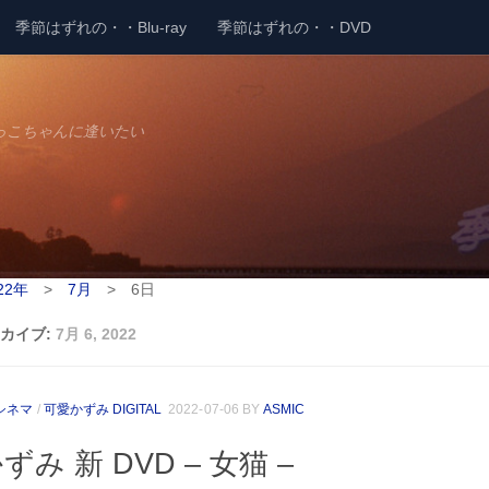
季節はずれの・・Blu-ray
季節はずれの・・DVD
っこちゃんに逢いたい
22年
>
7月
>
6日
カイブ:
7月 6, 2022
シネマ
/
可愛かずみ DIGITAL
2022-07-06
BY
ASMIC
み 新 DVD – 女猫 –