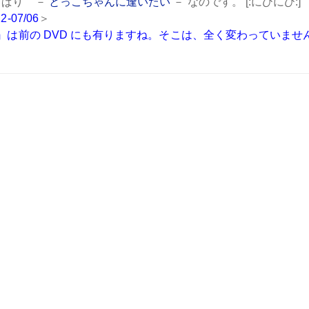
っぱり －
とっこちゃんに逢いたい
－ なのです。 [:にひにひ:]
2-07/06
＞
 』は前の
DVD
にも有りますね。そこは、全く変わっていませ