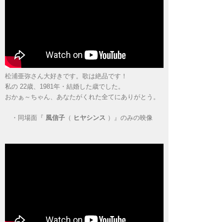
松浦亜弥さん大好きです。歌は絶品です！
私の 22歳、1981年・結婚した歳でした。
おかぁ～ちゃん、あなたがくれた全てにありがとう。
・
同場面『
風信子
（
ヒヤシンス
）』のみの映像