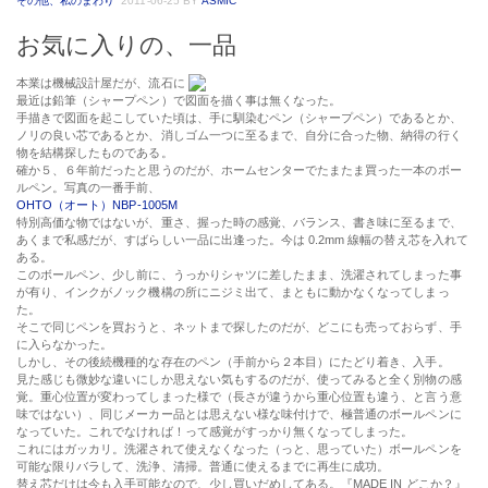
その他、私のまわり
2011-06-25
BY
ASMIC
お気に入りの、一品
本業は機械設計屋だが、流石に
最近は鉛筆（シャープペン）で図面を描く事は無くなった。
手描きで図面を起こしていた頃は、手に馴染むペン（シャープペン）であるとか、
ノリの良い芯であるとか、消しゴム一つに至るまで、自分に合った物、納得の行く
物を結構探したものである。
確か５、６年前だったと思うのだが、ホームセンターでたまたま買った一本のボー
ルペン。写真の一番手前、
OHTO（オート）NBP-1005M
特別高価な物ではないが、重さ、握った時の感覚、バランス、書き味に至るまで、
あくまで私感だが、すばらしい一品に出逢った。今は 0.2mm 線幅の替え芯を入れて
ある。
このボールペン、少し前に、うっかりシャツに差したまま、洗濯されてしまった事
が有り、インクがノック機構の所にニジミ出て、まともに動かなくなってしまっ
た。
そこで同じペンを買おうと、ネットまで探したのだが、どこにも売っておらず、手
に入らなかった。
しかし、その後続機種的な存在のペン（手前から２本目）にたどり着き、入手。
見た感じも微妙な違いにしか思えない気もするのだが、使ってみると全く別物の感
覚。重心位置が変わってしまった様で（長さが違うから重心位置も違う、と言う意
味ではない）、同じメーカー品とは思えない様な味付けで、極普通のボールペンに
なっていた。これでなければ！って感覚がすっかり無くなってしまった。
これにはガッカリ。洗濯されて使えなくなった（っと、思っていた）ボールペンを
可能な限りバラして、洗浄、清掃。普通に使えるまでに再生に成功。
替え芯だけは今も入手可能なので、少し買いだめしてある。『MADE IN どこか？』