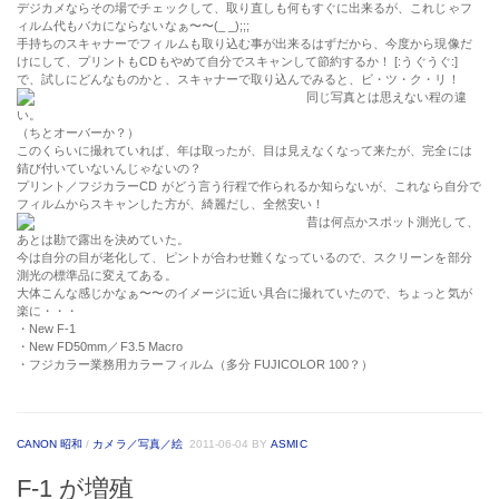
デジカメならその場でチェックして、取り直しも何もすぐに出来るが、これじゃフ
ィルム代もバカにならないなぁ〜〜(_ _);;;
手持ちのスキャナーでフィルムも取り込む事が出来るはずだから、今度から現像だ
けにして、プリントもCDもやめて自分でスキャンして節約するか！ [:うぐうぐ:]
で、試しにどんなものかと、スキャナーで取り込んでみると、ビ・ツ・ク・リ！
同じ写真とは思えない程の違
い。
（ちとオーバーか？）
このくらいに撮れていれば、年は取ったが、目は見えなくなって来たが、完全には
錆び付いていないんじゃないの？
プリント／フジカラーCD がどう言う行程で作られるか知らないが、これなら自分で
フィルムからスキャンした方が、綺麗だし、全然安い！
昔は何点かスポット測光して、
あとは勘で露出を決めていた。
今は自分の目が老化して、ピントが合わせ難くなっているので、スクリーンを部分
測光の標準品に変えてある。
大体こんな感じかなぁ〜〜のイメージに近い具合に撮れていたので、ちょっと気が
楽に・・・
・New F-1
・New FD50mm／F3.5 Macro
・フジカラー業務用カラーフィルム（多分 FUJICOLOR 100？）
CANON 昭和
/
カメラ／写真／絵
2011-06-04
BY
ASMIC
F-1 が増殖