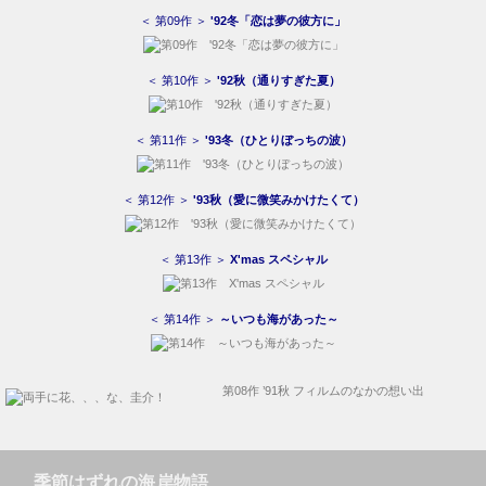
＜ 第09作 ＞
'92冬「恋は夢の彼方に」
＜ 第10作 ＞
'92秋（通りすぎた夏）
＜ 第11作 ＞
'93冬（ひとりぼっちの波）
＜ 第12作 ＞
'93秋（愛に微笑みかけたくて）
＜ 第13作 ＞
X'mas スペシャル
＜ 第14作 ＞
～いつも海があった～
第08作 ’91秋 フィルムのなかの想い出
季節はずれの海岸物語