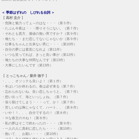
＜
季節はずれの しびれる台詞
＞
【
高村 圭介
】
・
危険と魅力ってぇ～のはな・・・（第５作）
・
たぶん今夜は・・・降りそうにない。（第７作）
・
それとも貴方、価値の無い男ですか？（第９作）
・
俺たち・・まだ恋してないじゃないか（第９作）
・
仕事もちゃんと出来ない男に・・・（第10作）
・
自分の夢には素直になれよ（第11作）
・
いつも笑ってれば、きっと良い事が（第12作）
・
俺たちの大事な仲間なんです（第13作）
・
大事にしたいんです（第13作）
【
とっこちゃん
／
新井 徳子
】
・
、、、オソッテも良いよ！（第１作）
・
冬はいつか終わるの。春は必ず来る（第７作）
・
忘れられないね、良い恋しちゃうと。（第７作）
・
想い出って、海といっしょね。（第７作）
・
張り裂けてしまう・・・って、か！（第７作）
・
苦しいのは胸じゃなくて、ハート、、（第８作）
・
いや！！、、、自分でするの！（第８作）
・
Ｈな春文のＨね！（第８作）
・
私の夢はそこで終わったの・・・（第９作）
・
一人の人に真剣に恋したら・・・（第10作）
・
抱いて、、お願い・・・（第10作）
・
フラレ方も経験を積むうちに堂に入る（第11作）