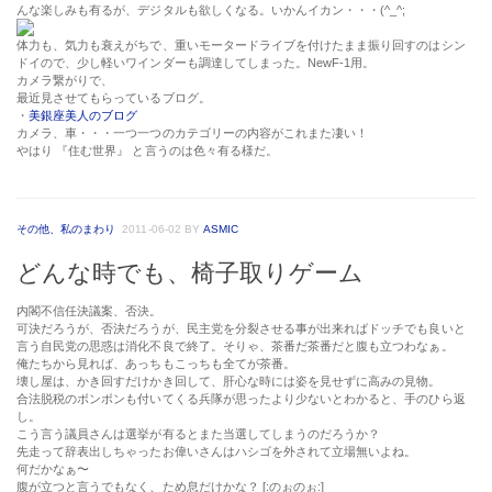
んな楽しみも有るが、デジタルも欲しくなる。いかんイカン・・・(^_^;
体力も、気力も衰えがちで、重いモータードライブを付けたまま振り回すのはシン
ドイので、少し軽いワインダーも調達してしまった。NewF-1用。
カメラ繋がりで、
最近見させてもらっているブログ。
・
美銀座美人のブログ
カメラ、車・・・一つ一つのカテゴリーの内容がこれまた凄い！
やはり 『住む世界』 と言うのは色々有る様だ。
その他、私のまわり
2011-06-02
BY
ASMIC
どんな時でも、椅子取りゲーム
内閣不信任決議案、否決。
可決だろうが、否決だろうが、民主党を分裂させる事が出来ればドッチでも良いと
言う自民党の思惑は消化不良で終了。そりゃ、茶番だ茶番だと腹も立つわなぁ。
俺たちから見れば、あっちもこっちも全てが茶番。
壊し屋は、かき回すだけかき回して、肝心な時には姿を見せずに高みの見物。
合法脱税のボンボンも付いてくる兵隊が思ったより少ないとわかると、手のひら返
し。
こう言う議員さんは選挙が有るとまた当選してしまうのだろうか？
先走って辞表出しちゃったお偉いさんはハシゴを外されて立場無いよね。
何だかなぁ〜
腹が立つと言うでもなく、ため息だけかな？ [:のぉのぉ:]