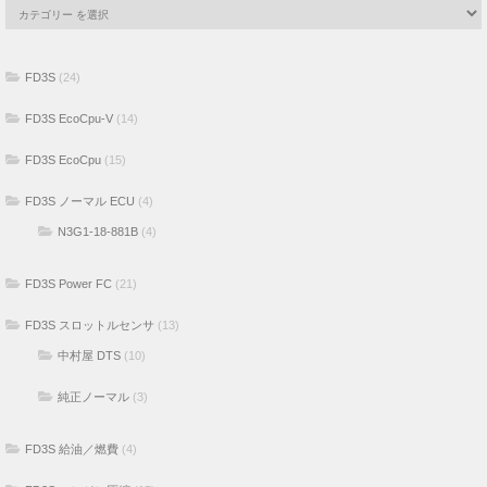
FD3S
(24)
FD3S EcoCpu-V
(14)
FD3S EcoCpu
(15)
FD3S ノーマル ECU
(4)
N3G1-18-881B
(4)
FD3S Power FC
(21)
FD3S スロットルセンサ
(13)
中村屋 DTS
(10)
純正ノーマル
(3)
FD3S 給油／燃費
(4)