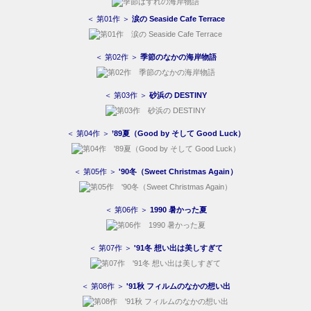
＜ 第01作 ＞
涙の Seaside Cafe Terrace
＜ 第02作 ＞
季節のなかの海岸物語
＜ 第03作 ＞
砂浜の DESTINY
＜ 第04作 ＞
’89夏（Good by そして Good Luck）
＜ 第05作 ＞
'90冬（Sweet Christmas Again）
＜ 第06作 ＞
1990 暑かった夏
＜ 第07作 ＞
'91冬 想い出は美しすぎて
＜ 第08作 ＞
'91秋 フィルムのなかの想い出