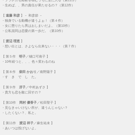
・
生めば、、男の責任が果たせるの？（第12作）
【
遠藤 和彦
】－ 和彦節 －
・
独身でいる動機が違うよぉ！（第４作）
・
女に懲りたら男はおしまいだよ。（第10作）
・
公私混同は恋愛の第一歩だ。（第10作）
【
渡辺 理恵
】
・
想い出とは、さよなら出来ない・・・（第７作）
【
第５作
明子
／樋口可南子 】
・
10年経つと、、、色々変わるのね
【
第８作
柴田 かおり
／南野陽子 】
・
す き で し た。
【
第９作
冴子
／中村あずさ 】
・
貴方も恋を敵に回すの？
【
第10作
岡村 優香子
／松田聖子 】
・
見なきゃいけない所が、違うんじゃない？
・
したくない？、私と。
【
第11作
渡辺 祥子
／麻生祐未 】
・
あいつは投げないよ。