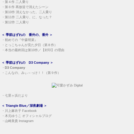
・
第４作 二人乗り
・
第６作 再放送で消えたシーン
・
第10作 消えなかった、二人乗り
・
第11作 二人乗り、に、なった？
・
第12作 二人乗り
＜
季節はずれの 番外の、番外
＞
・
初めての『中森明菜』
・
とっこちゃんが見た夕日（第８作）
・
本当の最終回は第10作／【封印】の理由
＜
季節はずれの D3 Company
＞
・
D3 Company
・
こんなの、みぃ～っけ！！（第９作）
・
七里ヶ浜だより
＜
Triangle Blue／深夜劇場
＞
・
川上麻衣子 Facebook
・
木元ゆうこ オフィシャルブログ
・
山崎美貴 Instagram