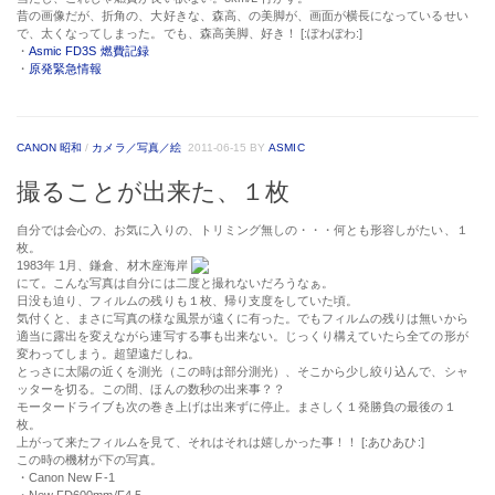
昔の画像だが、折角の、大好きな、森高、の美脚が、画面が横長になっているせい
で、太くなってしまった。でも、森高美脚、好き！ [:ぽわぽわ:]
・
Asmic FD3S 燃費記録
・
原発緊急情報
CANON 昭和
/
カメラ／写真／絵
2011-06-15
BY
ASMIC
撮ることが出来た、１枚
自分では会心の、お気に入りの、トリミング無しの・・・何とも形容しがたい、１
枚。
1983年 1月、鎌倉、材木座海岸
にて。こんな写真は自分には二度と撮れないだろうなぁ。
日没も迫り、フィルムの残りも１枚、帰り支度をしていた頃。
気付くと、まさに写真の様な風景が遠くに有った。でもフィルムの残りは無いから
適当に露出を変えながら連写する事も出来ない。じっくり構えていたら全ての形が
変わってしまう。超望遠だしね。
とっさに太陽の近くを測光（この時は部分測光）、そこから少し絞り込んで、シャ
ッターを切る。この間、ほんの数秒の出来事？？
モータードライブも次の巻き上げは出来ずに停止。まさしく１発勝負の最後の１
枚。
上がって来たフィルムを見て、それはそれは嬉しかった事！！ [:あひあひ:]
この時の機材が下の写真。
・Canon New F-1