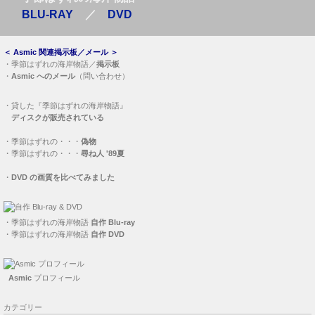
BLU-RAY
／
DVD
＜
Asmic 関連掲示板／メール
＞
・
季節はずれの海岸物語／
掲示板
・
Asmic へのメール
（問い合わせ）
・
貸した『季節はずれの海岸物語』
ディスクが販売されている
・
季節はずれの・・・
偽物
・
季節はずれの・・・
尋ね人 '89夏
・
DVD の画質を比べてみました
・
季節はずれの海岸物語
自作 Blu-ray
・
季節はずれの海岸物語
自作 DVD
Asmic
プロフィール
カテゴリー