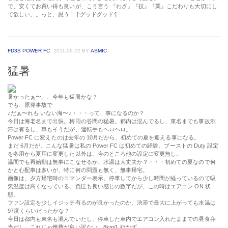
で、安くてお買い得も良いが、こう言う 『わざ』『技』『業』こだわりも大切にし
て欲しい。。っと、思う！ [:グッドグッド:]
FD3S POWER FC
2011-06-22
BY
ASMIC
猛暑
暑かったぁ〜、、今年も猛暑かな？
でも、原発事故で
♪だぁ〜れも いない海〜♪・・・って、事になるのか？
今日は海老名まで出張。梅雨の谷間の猛暑。都内は混んでるし、東名までも事故渋
滞は有るし、車もそうだが、運転手もヘロヘロ。
Power FC に変えたのは去年の 10月だから、初めての夏を迎える事になる。
まだ 6月だが、こんな猛暑は私の Power FC は初めての経験。ブーストの Duty 設定
を冬用から夏用に変更した以外は、今のところ他の設定に変更無し。
温間でも再始動は無事にこなせるか、水温は大丈夫か？・・・初めての夏なので何
かと心配事は多いが、特に何の問題も無く、無事帰宅。
画像は、夕方帰宅時のコマンダー表示。停車してから少し時間が経っているので吸
気温度は高くなっている。負圧も良い感じの数字だが、この時はエアコン ON 状
態。
ファン設定を少しイジッテ有るのが良かったのか、渋滞で最大に上がっても水温は
97度くらいだったかな？
今日は都内も東名も混んでいたし、停車した車内でエアコン入れたままでの昼食弁
当だし、これじゃ燃費が良い訳ない。8km/L 行かず。