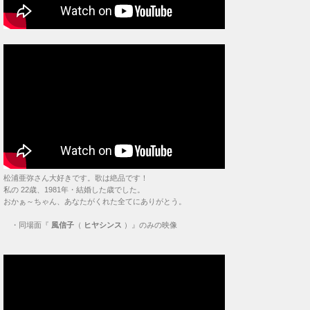
松浦亜弥さん大好きです。歌は絶品です！
私の 22歳、1981年・結婚した歳でした。
おかぁ～ちゃん、あなたがくれた全てにありがとう。
・
同場面『
風信子
（
ヒヤシンス
）』のみの映像