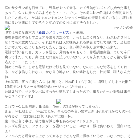
庭のサクランボを目当てに、野鳥がやって来る。カメラ熱がムズムズし始めた事も
あって、久々に撮ってみようかと・・・。でも、その前にNewF-1は３０年間ＯＨも
したこと無いし、A-1はキュンキュンとシャッター鳴きの持病も出ているし、壊れる
前に良い状態にしてやろうと初めてのＯＨに出す決心をした。
キャノンの修
理では有名な東京の『
新田カメラサービス
』へ依頼。
修理を依頼するとマニュアル通りの対応で、、っとは全く異なり、わざわざＯＨし
なくても大丈夫だとか、それはそれは人間味あふれる助言までして頂いて、当初自
分が考えていたよりもかなり安く、速く、良い調子を取り戻す事が出来た。
電話で問い合わせ、カメラを送る、見積もりをもらう、修理調整実施、そして今日
戻って来た。でも、実はまだ代金を払っていない。メモを入れておくから後で振り
込んで・・・だって！
初めての客で、しかも電話だけで顔も見ていない、なのにこんな対応をしてくれ
る。今どき信じられない、かなり心地よい、良い経験をした。技術屋、職人なんだ
ね。
上の写真、戻って来た A-1（右奥）と、NewF-1（右手前）。増殖してしまった旧F-
1前期モントリオール五輪記念バージョン（左手前）。
台風２号で、サクランボはすっかり落ちてしまったので、撮りたかった野鳥は来年
かな？ [:ぐすぐす:]
これで F-1 は旧前期、旧後期、New、の3台が揃ってしまった。
まぁ、○×仕様とか、○○記念とか、そんなのを言い出すと新旧それぞれかなりのF-1
が有るが、3世代揃えば取りあえずは腹一杯。
腹一杯と言う事は、後で腹が減る事もあるのか？ [:ぎょぎょ:]
レンズを変えて、ファインダーを覗いていると、やはり一眼は良いねぇ！面白いね
ぇ！
フィルムだと現像から上がって来るまでどんな風に撮れているか、いないのか、そ