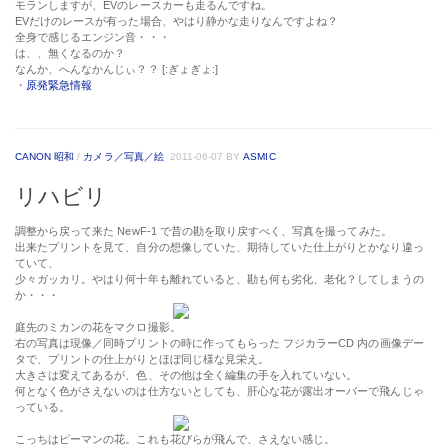
モランしますが、EVのレースカーも走るんですね。
EVだけのレースが有った場合、やはり静かな走りなんですよね？
全身で感じるエンジン音・・・
は、、無くなるのか？
なんか、へんなかんじぃ？？ [:ぎょぎょ:]
・
原発緊急情報
CANON 昭和
/
カメラ／写真／絵
2011-06-07
BY
ASMIC
リハビリ
調整から戻って来た NewF-1 で昔の勘を取り戻すべく、写真を撮ってみた。
出来たプリントを見て、自分の想像していた、期待していた仕上がりとかなり違っ
ていて、
少々ガッカリ。やはり何十年も離れていると、勘も何も劣化、老化？してしまうの
か・・・
庭先のミカンの花をマクロ撮影。
右の写真は現像／同時プリントの時に作ってもらった フジカラーCD 内の画像デー
タで、プリントの仕上がりとほぼ同じ様な見栄え。
大きさは変えてあるが、色、その他は全く編集の手を入れていない。
何となく色がさえないのは仕方ないとしても、肝心な花が露出オーバーで飛んじゃ
っている。
こっちはピーマンの花。これも花びらが飛んで、さえない感じ。