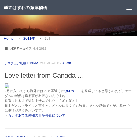
季節はずれの海岸物語
コンテンツへスキップ
Home
>
2011年
>
6月
月別アーカイブ:
6月 2011
アマチュア無線JF1XMP
2011-06-28
BY
ASMIC
Love letter from Canada …
6月に入ってから海外には20カ国近くに
QSLカード
を発送してると思うのだが、カナ
ダへの郵便は送る事が出来ないんですね。
返送されるまで知りませんでした。 [:ぎょぎょ:]
日本だとストライキと言うと、どんなに長くても数日、そんな感覚ですが、海外で
は事情が違うみたいです。
・
カナダあて郵便物の引受停止について