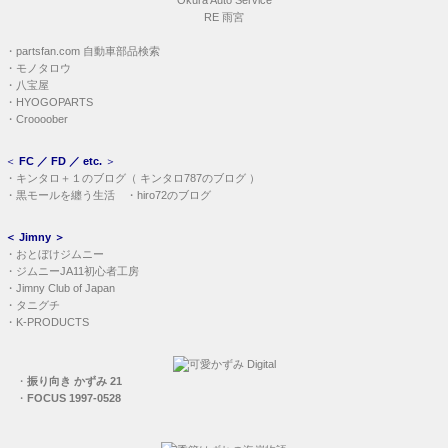
RE 雨宮
・
partsfan.com 自動車部品検索
・
モノタロウ
・
八宝屋
・
HYOGOPARTS
・
Croooober
＜
FC ／ FD ／ etc.
＞
・
キンタロ＋１のブログ
（
キンタロ787のブログ
）
・
黒モールを纏う生活
・
hiro72のブログ
＜
Jimny
＞
・
おとぼけジムニー
・
ジムニーJA11初心者工房
・
Jimny Club of Japan
・
タニグチ
・
K-PRODUCTS
・
振り向き かずみ 21
・
FOCUS 1997-0528