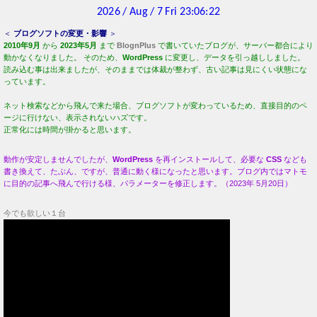
＜
ブログソフトの変更・影響
＞
2010年9月
から
2023年5月
まで
BlognPlus
で書いていたブログが、サーバー都合により
動かなくなりました。 そのため、
WordPress
に変更し、データを引っ越ししました。
読み込む事は出来ましたが、そのままでは体裁が整わず、古い記事は見にくい状態にな
っています。
ネット検索などから飛んで来た場合、ブログソフトが変わっているため、直接目的のペ
ージに行けない、表示されないハズです。
正常化には時間が掛かると思います。
動作が安定しませんでしたが、
WordPress
を再インストールして、必要な
CSS
なども
書き換えて、たぶん、ですが、普通に動く様になったと思います。ブログ内ではマトモ
に目的の記事へ飛んで行ける様、パラメーターを修正します。（2023年 5月20日）
今でも欲しい１台