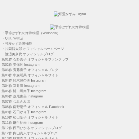
・
季節はずれの海岸物語（Wikipedia）
・
QUE Web店
・
可愛かずみ博物館
・
片岡鶴太郎 オフィシャルホームページ
・
渡辺美奈代 オフィシャルブログ
第01作
石野真子 オフィシャルファンクラブ
第02作
美保純 Instagram
第03作
斉藤慶子 オフィシャルブログ
第03作
中森明菜 オフィシャルサイト
第04作
鈴木保奈美 Instagram
第04作
室井滋 Instagram
第05作
樋口可南子 Instagram
第06作
森尾由美 Instagram
第07作
つみきみほ
第08作
南野陽子 オフィシャル Facebook
第09作
石田ゆり子 Instagram
第10作
松田聖子 オフィシャルサイト
第11作
麻生祐未 Instagram
第12作
西田ひかる オフィシャルブログ
第12作
内山眞人オフィシャルブログ
第13作
財前直見 オフィシャルサイト