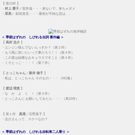
【
第13作
】
・
村上 愛子
／室井滋・・・
来ないで、来ちゃダメ
・
里美
／ 財前直見・・・
最初が不純な恋は、、
＜
季節はずれの しびれる台詞 番外編
＞
【
高村 圭介
】
・
エンジン積んでないんっすか？（第２作）
・
もう既に笑いたいって事だろう！！（第４作）
・
この度は結構なおキュウスですこと（第４作）
・
くそとっこ・・・！（第７作）
【
とっこちゃん
／
新井 徳子
】
・
私は、とっこちゃん そのもの・・・（NG集）
【
渡辺 理恵
】
・
な か よ く ！（第４作）
・
とっこさんに お願いしてみたら・・・（第10作）
【
第１作
真澄
／石野真子 】
・
圭介さんって、スケベなの？
＜
季節はずれの しびれる自転車二人乗り
＞