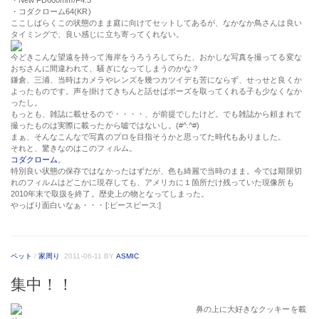
・New FD600mm/F4.5
・コダクローム64(KR)
ここしばらくこの状態のまま庭に向けてセットしてあるが、なかなか鳥さんは良い
タイミングで、良い感じに立ち寄ってくれない。
今どきこんな望遠を持って海岸をうろうろしてらた、おかしな写真を撮ってる変な
おぢさんに間違われて、騒ぎになってしまうのかな？
鎌倉、三浦、当時はカメラやレンズを幾つカツイデも苦にならず、せっせと良くか
よったものです。声を掛けてきちんと話せばポーズを取ってくれる子も少なくなか
ったし。
もっとも、雑誌に載せるので・・・・、が前提でしたけど。でも雑誌から頼まれて
撮ったものは実際に載ったから嘘ではないし。(#^.^#)
まぁ、そんなこんなで写真のプロを目指そうかと思ってた時代もありました。
それと、驚きなのはこのフィルム。
コダクローム
。
特別良い状態の保存ではなかったはずだが、色も綺麗で当時のまま。今では期限切
れのフィルムはどこかに現存しても、アメリカに１箇所だけ残っていた現像所も
2010年末で取扱を終了。歴史上の物となってしまった。
やっぱり面白いなぁ・・・[:ピースピース:]
ペット
/
家周り
2011-06-11
BY
ASMIC
集中！！
鼻の上に大好きなクッキーを載