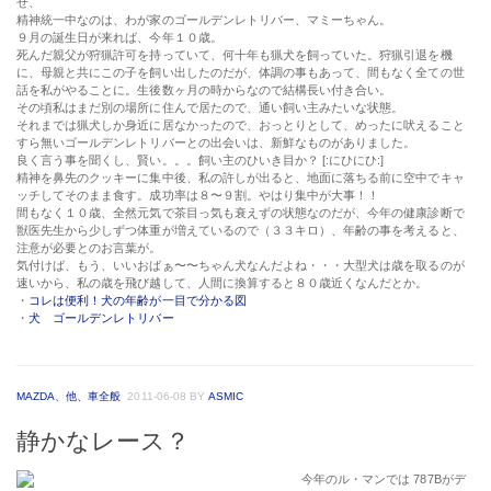
せ、
精神統一中なのは、わが家のゴールデンレトリバー、マミーちゃん。
９月の誕生日が来れば、今年１０歳。
死んだ親父が狩猟許可を持っていて、何十年も猟犬を飼っていた。狩猟引退を機
に、母親と共にこの子を飼い出したのだが、体調の事もあって、間もなく全ての世
話を私がやることに。生後数ヶ月の時からなので結構長い付き合い。
その頃私はまだ別の場所に住んで居たので、通い飼い主みたいな状態。
それまでは猟犬しか身近に居なかったので、おっとりとして、めったに吠えること
すら無いゴールデンレトリバーとの出会いは、新鮮なものがありました。
良く言う事を聞くし、賢い。。。飼い主のひいき目か？ [:にひにひ:]
精神を鼻先のクッキーに集中後、私の許しが出ると、地面に落ちる前に空中でキャ
ッチしてそのまま食す。成功率は８〜９割。やはり集中が大事！！
間もなく１０歳、全然元気で茶目っ気も衰えずの状態なのだが、今年の健康診断で
獣医先生から少しずつ体重が増えているので（３３キロ）、年齢の事を考えると、
注意が必要とのお言葉が。
気付けば、もう、いいおばぁ〜〜ちゃん犬なんだよね・・・大型犬は歳を取るのが
速いから、私の歳を飛び越して、人間に換算すると８０歳近くなんだとか。
・
コレは便利！犬の年齢が一目で分かる図
・
犬 ゴールデンレトリバー
MAZDA、他、車全般
2011-06-08
BY
ASMIC
静かなレース？
今年のル・マンでは 787Bがデ