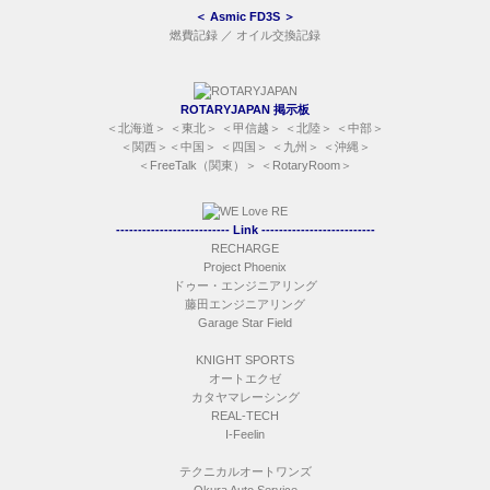
＜
Asmic FD3S
＞
燃費記録
／
オイル交換記録
ROTARYJAPAN 掲示板
＜
北海道
＞ ＜
東北
＞ ＜
甲信越
＞ ＜
北陸
＞ ＜
中部
＞
＜
関西
＞＜
中国
＞ ＜
四国
＞ ＜
九州
＞ ＜
沖縄
＞
＜
FreeTalk（関東）
＞ ＜
RotaryRoom
＞
-------------------------- Link --------------------------
RECHARGE
Project Phoenix
ドゥー・エンジニアリング
藤田エンジニアリング
Garage Star Field
KNIGHT SPORTS
オートエクゼ
カタヤマレーシング
REAL-TECH
I-Feelin
テクニカルオートワンズ
Okura Auto Service