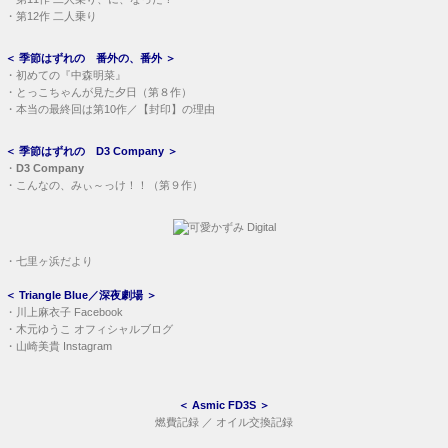
・
第12作 二人乗り
＜
季節はずれの 番外の、番外
＞
・
初めての『中森明菜』
・
とっこちゃんが見た夕日（第８作）
・
本当の最終回は第10作／【封印】の理由
＜
季節はずれの D3 Company
＞
・
D3 Company
・
こんなの、みぃ～っけ！！（第９作）
・
七里ヶ浜だより
＜
Triangle Blue／深夜劇場
＞
・
川上麻衣子 Facebook
・
木元ゆうこ オフィシャルブログ
・
山崎美貴 Instagram
＜
Asmic FD3S
＞
燃費記録
／
オイル交換記録