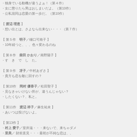
・
独身でいる動機が違うよぉ！（第４作）
・
女に懲りたら男はおしまいだよ。（第10作）
・
公私混同は恋愛の第一歩だ。（第10作）
【
渡辺 理恵
】
・
想い出とは、さよなら出来ない・・・（第７作）
【
第５作
明子
／樋口可南子 】
・
10年経つと、、、色々変わるのね
【
第８作
柴田 かおり
／南野陽子 】
・
す き で し た。
【
第９作
冴子
／中村あずさ 】
・
貴方も恋を敵に回すの？
【
第10作
岡村 優香子
／松田聖子 】
・
見なきゃいけない所が、違うんじゃない？
・
したくない？、私と。
【
第11作
渡辺 祥子
／麻生祐未 】
・
あいつは投げないよ。
【
第13作
】
・
村上 愛子
／室井滋・・・
来ないで、来ちゃダメ
・
里美
／ 財前直見・・・
最初が不純な恋は、、