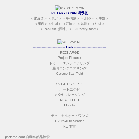
ROTARYJAPAN 掲示板
＜
北海道
＞ ＜
東北
＞ ＜
甲信越
＞ ＜
北陸
＞ ＜
中部
＞
＜
関西
＞＜
中国
＞ ＜
四国
＞ ＜
九州
＞ ＜
沖縄
＞
＜
FreeTalk（関東）
＞ ＜
RotaryRoom
＞
-------------------------- Link --------------------------
RECHARGE
Project Phoenix
ドゥー・エンジニアリング
藤田エンジニアリング
Garage Star Field
KNIGHT SPORTS
オートエクゼ
カタヤマレーシング
REAL-TECH
I-Feelin
テクニカルオートワンズ
Okura Auto Service
RE 雨宮
・
partsfan.com 自動車部品検索