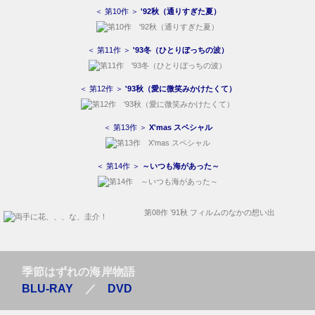
＜ 第10作 ＞
'92秋（通りすぎた夏）
＜ 第11作 ＞
'93冬（ひとりぼっちの波）
＜ 第12作 ＞
'93秋（愛に微笑みかけたくて）
＜ 第13作 ＞
X'mas スペシャル
＜ 第14作 ＞
～いつも海があった～
第08作 ’91秋 フィルムのなかの想い出
季節はずれの海岸物語
BLU-RAY
／
DVD