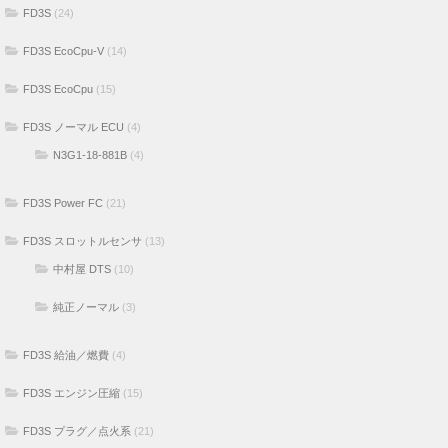
FD3S
(24)
FD3S EcoCpu-V
(14)
FD3S EcoCpu
(15)
FD3S ノーマル ECU
(4)
N3G1-18-881B
(4)
FD3S Power FC
(21)
FD3S スロットルセンサ
(13)
中村屋 DTS
(10)
純正ノーマル
(3)
FD3S 給油／燃費
(4)
FD3S エンジン圧縮
(15)
FD3S プラグ／点火系
(21)