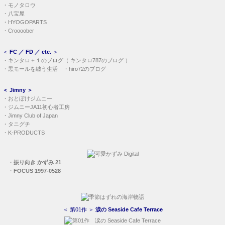
・
モノタロウ
・
八宝屋
・
HYOGOPARTS
・
Croooober
＜
FC ／ FD ／ etc.
＞
・
キンタロ＋１のブログ
（
キンタロ787のブログ
）
・
黒モールを纏う生活
・
hiro72のブログ
＜
Jimny
＞
・
おとぼけジムニー
・
ジムニーJA11初心者工房
・
Jimny Club of Japan
・
タニグチ
・
K-PRODUCTS
・
振り向き かずみ 21
・
FOCUS 1997-0528
＜ 第01作 ＞
涙の Seaside Cafe Terrace