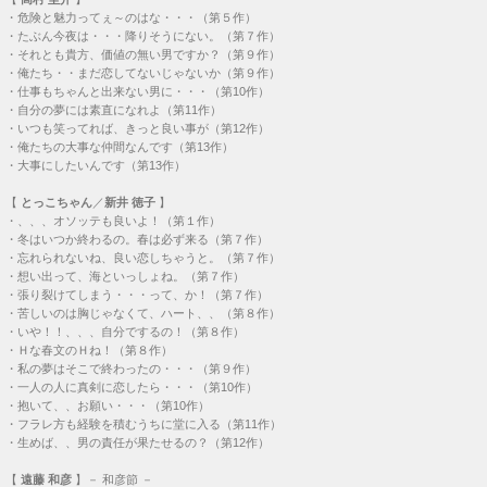
・
危険と魅力ってぇ～のはな・・・（第５作）
・
たぶん今夜は・・・降りそうにない。（第７作）
・
それとも貴方、価値の無い男ですか？（第９作）
・
俺たち・・まだ恋してないじゃないか（第９作）
・
仕事もちゃんと出来ない男に・・・（第10作）
・
自分の夢には素直になれよ（第11作）
・
いつも笑ってれば、きっと良い事が（第12作）
・
俺たちの大事な仲間なんです（第13作）
・
大事にしたいんです（第13作）
【
とっこちゃん
／
新井 徳子
】
・
、、、オソッテも良いよ！（第１作）
・
冬はいつか終わるの。春は必ず来る（第７作）
・
忘れられないね、良い恋しちゃうと。（第７作）
・
想い出って、海といっしょね。（第７作）
・
張り裂けてしまう・・・って、か！（第７作）
・
苦しいのは胸じゃなくて、ハート、、（第８作）
・
いや！！、、、自分でするの！（第８作）
・
Ｈな春文のＨね！（第８作）
・
私の夢はそこで終わったの・・・（第９作）
・
一人の人に真剣に恋したら・・・（第10作）
・
抱いて、、お願い・・・（第10作）
・
フラレ方も経験を積むうちに堂に入る（第11作）
・
生めば、、男の責任が果たせるの？（第12作）
【
遠藤 和彦
】－ 和彦節 －