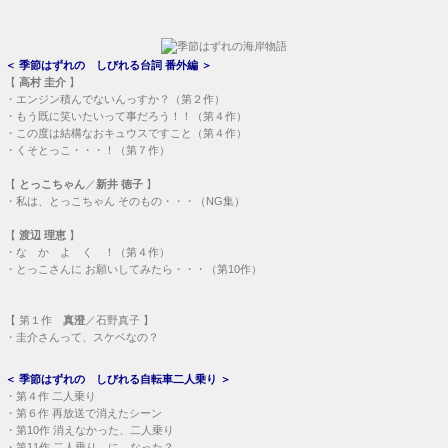
＜
季節はずれの しびれる台詞 番外編
＞
【
高村 圭介
】
・
エンジン積んでないんっすか？（第２作）
・
もう既に笑いたいって事だろう！！（第４作）
・
この度は結構なおキュウスですこと（第４作）
・
くそとっこ・・・！（第７作）
【
とっこちゃん
／
新井 徳子
】
・
私は、とっこちゃん そのもの・・・（NG集）
【
渡辺 理恵
】
・
な か よ く ！（第４作）
・
とっこさんに お願いしてみたら・・・（第10作）
【
第１作
真澄
／石野真子 】
・
圭介さんって、スケベなの？
＜
季節はずれの しびれる自転車二人乗り
＞
・
第４作 二人乗り
・
第６作 再放送で消えたシーン
・
第10作 消えなかった、二人乗り
・
第11作 二人乗り、に、なった？