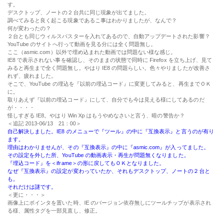
す。
デスクトップ、ノートの２台共に同じ現象が出てました。
調べてみると良く起こる現象であるこ事はわかりましたが、なんで？
何が変わったの？
２台とも同じウィルスバスターを入れてあるので、自動アップデートされた影響？
YouTube のサイトへ行って動画を見る分には全く問題無し。
ここ（asmic.com）以外で埋め込まれた動画では問題ない様な感じ。
IE8 で表示されない事を確認し、そのままの状態で同時に
Firefox
を立ち上げ、見て
みると再生まで全く問題無し。やはり IE8 の問題らしい。色々やりましたが改善さ
れず、疲れました。
そこで、YouTube の埋込を『以前の埋込コード』に変更してみると、再生までＯＫ
に。
取りあえず『以前の埋込コード』にして、自分でも今は見える様にしてあるのだ
が・・・・
怪しすぎる IE8。やはり Win Xp はもうやめなさいと言う、暗の警告か？
＜追記 2013-06/13 21：00＞
自己解決しました。IE8 のメニューで『
ツール
』の中に『
互換表示
』と言うのが有り
ます。
理由はわかりませんが、その『
互換表示
』の中に『
asmic.com
』が入ってました。
その設定を外した所、YouTube の動画表示・再生が問題無くなりました。
『埋込コード』を＜iframe＞の形に戻してもＯＫとなりました。
なぜ『互換表示』の設定が変わっていたか、それもデスクトップ、ノートの２台と
も。
それだけは謎です。
＜更に・・・＞
画像上にポインタを置いた時、IE のバージョン依存無しにツールチップが表示され
る様、属性タグを一部見直し、修正。