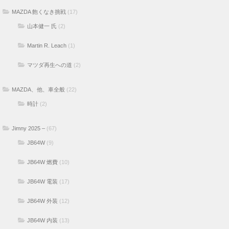
MAZDA 飽くなき挑戦
(17)
山本健一 氏
(2)
Martin R. Leach
(1)
マツダ再生への道
(2)
MAZDA、他、車全般
(22)
時計
(2)
Jimny 2025 –
(67)
JB64W
(9)
JB64W 燃費
(10)
JB64W 電装
(17)
JB64W 外装
(12)
JB64W 内装
(13)