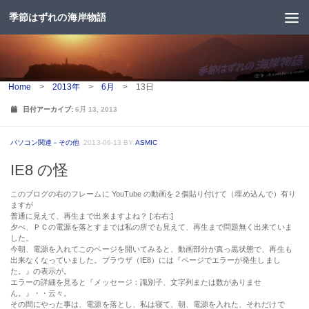
季節はずれの海岸物語
コンテンツへスキップ
Home
>
2013年
>
6月
>
13日
日付アーカイブ:
6月 13, 2013
パソコン関連－その他
2013-06-13
BY
ASMIC
IE8 の怪
このブログの右のフレームに YouTube の動画を２個貼り付けて（埋め込んで）有り
ますが
普通に見えて、再生まで出来ますよね？ [:右右:]
夕べ、ＰＣの電源を落とすまでは私の所でも見えて、再生まで問題無く出来ていま
した。
今朝、電源を入れてこのページを開いてみると、動画部分が真っ黒状態で、再生も
出来なくなっていました。ブラウザ（IE8）には『ページでエラーが発生しまし
た。』の表示が。
エラーの詳細を見ると『メッセージ：識別子、文字列または数がありませ
ん。』・・云々。
その間にやった事は、電源を落とし、私は寝て、朝、電源を入れた、それだけで