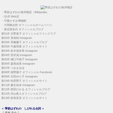
・
季節はずれの海岸物語（Wikipedia）
・
QUE Web店
・
可愛かずみ博物館
・
片岡鶴太郎 オフィシャルホームページ
・
渡辺美奈代 オフィシャルブログ
第01作
石野真子 オフィシャルファンクラブ
第02作
美保純 Instagram
第03作
斉藤慶子 オフィシャルブログ
第03作
中森明菜 オフィシャルサイト
第04作
鈴木保奈美 Instagram
第04作
室井滋 Instagram
第05作
樋口可南子 Instagram
第06作
森尾由美 Instagram
第07作
つみきみほ
第08作
南野陽子 オフィシャル Facebook
第09作
石田ゆり子 Instagram
第10作
松田聖子 オフィシャルサイト
第11作
麻生祐未 Instagram
第12作
西田ひかる オフィシャルブログ
第12作
内山眞人オフィシャルブログ
第13作
財前直見 オフィシャルサイト
＜
季節はずれの しびれる台詞
＞
【
高村 圭介
】