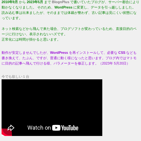
2010年9月
から
2023年5月
まで
BlognPlus
で書いていたブログが、サーバー都合により
動かなくなりました。 そのため、
WordPress
に変更し、データを引っ越ししました。
読み込む事は出来ましたが、そのままでは体裁が整わず、古い記事は見にくい状態にな
っています。
ネット検索などから飛んで来た場合、ブログソフトが変わっているため、直接目的のペ
ージに行けない、表示されないハズです。
正常化には時間が掛かると思います。
動作が安定しませんでしたが、
WordPress
を再インストールして、必要な
CSS
なども
書き換えて、たぶん、ですが、普通に動く様になったと思います。ブログ内ではマトモ
に目的の記事へ飛んで行ける様、パラメーターを修正します。（2023年 5月20日）
今でも欲しい１台