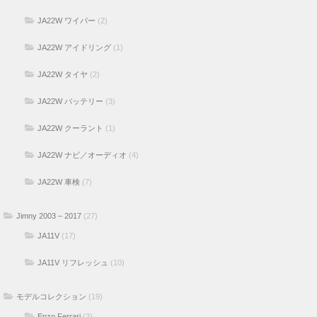
JA22W ワイパー
(2)
JA22W アイドリング
(1)
JA22W タイヤ
(2)
JA22W バッテリー
(3)
JA22W クーラント
(1)
JA22W ナビ／オーディオ
(4)
JA22W 車検
(7)
Jimny 2003 – 2017
(27)
JA11V
(17)
JA11V リフレッシュ
(10)
モデルコレクション
(19)
Enzo Ferrari
(2)