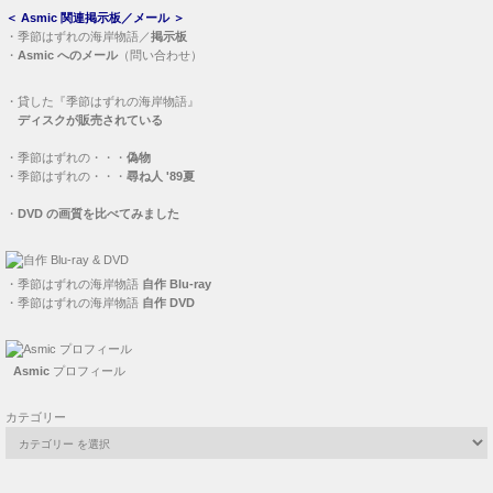
＜
Asmic 関連掲示板／メール
＞
・
季節はずれの海岸物語／
掲示板
・
Asmic へのメール
（問い合わせ）
・
貸した『季節はずれの海岸物語』
ディスクが販売されている
・
季節はずれの・・・
偽物
・
季節はずれの・・・
尋ね人 '89夏
・
DVD の画質を比べてみました
・
季節はずれの海岸物語
自作 Blu-ray
・
季節はずれの海岸物語
自作 DVD
Asmic
プロフィール
カテゴリー