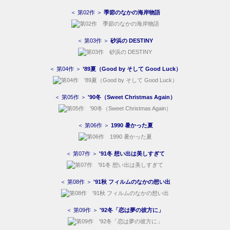
＜ 第02作 ＞
季節のなかの海岸物語
＜ 第03作 ＞
砂浜の DESTINY
＜ 第04作 ＞
’89夏（Good by そして Good Luck）
＜ 第05作 ＞
'90冬（Sweet Christmas Again）
＜ 第06作 ＞
1990 暑かった夏
＜ 第07作 ＞
'91冬 想い出は美しすぎて
＜ 第08作 ＞
'91秋 フィルムのなかの想い出
＜ 第09作 ＞
'92冬「恋は夢の彼方に」