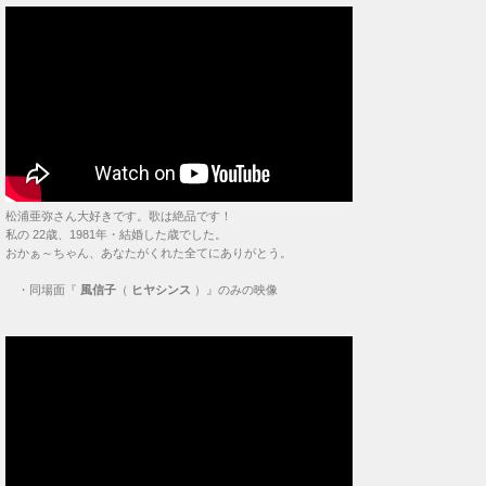
松浦亜弥さん大好きです。歌は絶品です！
私の 22歳、1981年・結婚した歳でした。
おかぁ～ちゃん、あなたがくれた全てにありがとう。
・
同場面『
風信子
（
ヒヤシンス
）』のみの映像